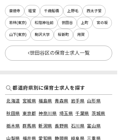
豪徳寺
経堂
千歳船橋
上野毛
西太子堂
若林(東京)
松陰神社前
世田谷
上町
宮の坂
山下(東京)
駒沢大学
桜新町
用賀
世田谷区の保育士求人一覧
都道府県別に保育士求人を探す
北海道
宮城県
福島県
青森県
岩手県
山形県
秋田県
東京都
神奈川県
埼玉県
千葉県
茨城県
栃木県
群馬県
新潟県
長野県
石川県
富山県
山梨県
福井県
愛知県
静岡県
岐阜県
三重県