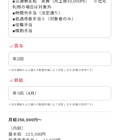
■交通費支給　実費（月上限30,000円）　※社宅
利用の場合は対象外

■時間外手当（法定通り）

■処遇改善手当Ⅱ（対象者のみ）

■役職手当

■精勤手当
賞与
年2回
※会社業績および個人の勤務評価により決定します(記載は目安です)
昇給
年1回（4月）
※会社業績および個人の勤務評価により決定します(記載は目安です)
月給250,000円～
（内訳）

基本給　225,000円
