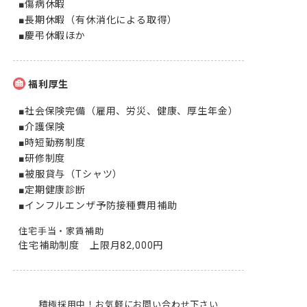
■傷病休暇

■長期休暇（有休消化による取得）

■慶弔休暇ほか
福利厚生
■社会保険完備（雇用、労災、健康、厚生年金）

■介護保険

■時短勤務制度

■研修制度

■被服貸与（Tシャツ）

■定期健康診断

■インフルエンザ予防接種費用補助
住宅手当・家賃補助
住宅補助制度　上限月82,000円
積極採用中！お気軽にお問い合わせ下さい