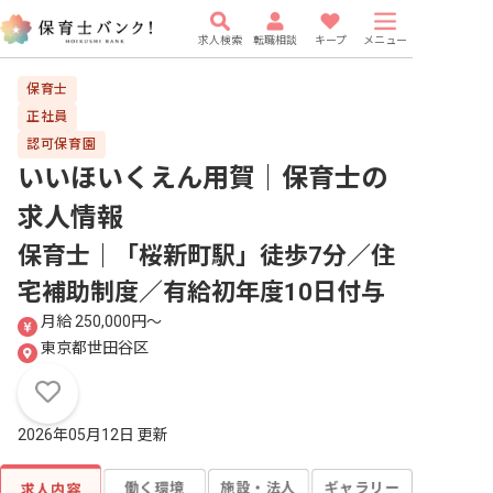
求人検索
転職相談
キープ
メニュー
保育士
正社員
認可保育園
いいほいくえん用賀｜保育士
の
求人情報
保育士｜「桜新町駅」徒歩7分／住
宅補助制度／有給初年度10日付与
月給 250,000円〜
東京都世田谷区
2026年05月12日 更新
働く環境
施設・法人
ギャラリー
求人内容