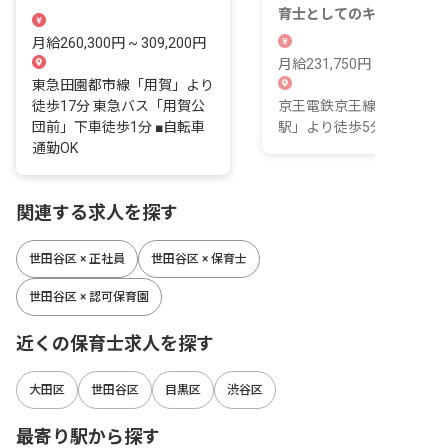
月給26万円～
育士としてのキャリアを築
ませんか？
月給260,300円 ~ 309,200円
月給231,750円 ~ 364,300
東急田園都市線「用賀」より
徒歩17分 東急バス「用賀公
京王電鉄京王線「千歳烏山
団前」下車徒歩1分 ■自転車
駅」より徒歩5分
通勤OK
関連する求人を探す
世田谷区 × 正社員
世田谷区 × 保育士
世田谷区 × 認可保育園
近くの保育士求人を探す
大田区
世田谷区
目黒区
渋谷区
最寄り駅から探す