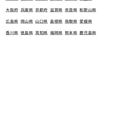
大阪府
兵庫県
京都府
滋賀県
奈良県
和歌山県
広島県
岡山県
山口県
島根県
鳥取県
愛媛県
香川県
徳島県
高知県
福岡県
熊本県
鹿児島県
長崎県
大分県
宮崎県
佐賀県
沖縄県
TOP
東京都
世田谷区
いいほいくえん用賀
保育士の求人（正社員）
いいほいくえん用賀
で募集している保育士求人の詳
細ページです。保育士バンクでは、いいほいくえん
用賀の募集情報に精通したキャリアアドバイザー
が、求人情報や転職活動をサポートします。
東京都
で保育士・幼稚園教諭の求人をお探しの方にピッタ
リです。認可保育園や
世田谷区
で気になる保育士の
求人があれば、電話やメールでお問い合わせくださ
い。保育士の求人・転職なら【保育士バンク!】