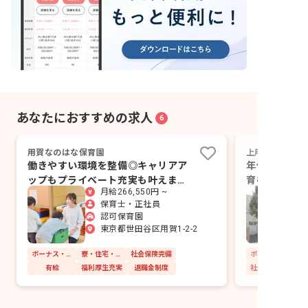
あなたにおすすめの求人
6
用賀なのはな保育園
上用賀青い空保
働きやすい環境を整備◎キャリアア
年休120日
ップもプライベート充実も叶えませ
育む笑顔と安
月給266,550円 ~
んか？
保育士・正社員
認可保育園
東京都世田谷区用賀1-2-2
ボーナス・賞与あり
寮・住宅・家賃補助あり
社会保険完備
有給
福利厚生充実
退職金制度
社会保険完備