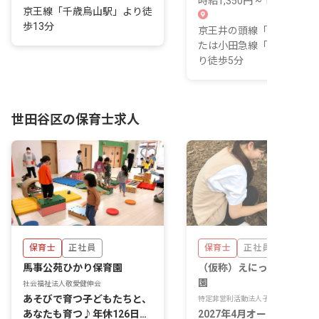
時給1,350円 ~ 1,550円
京王線「千歳烏山駅」より徒
歩13分
京王井の頭線「新代田駅」
たは小田急線「下北沢駅」
り徒歩5分
世田谷区の保育士求人
保育士
正社員
保育士
正社員
馬事公苑ひかり保育園
（仮称）えにっくす烏山保
園
社会福祉法人敬愛健伸会
あそびで育つ子どもたちと、
特定非営利活動法人子育て支援ひまわ
あなたも育つ♪年休126日・
2027年4月オープン予定！