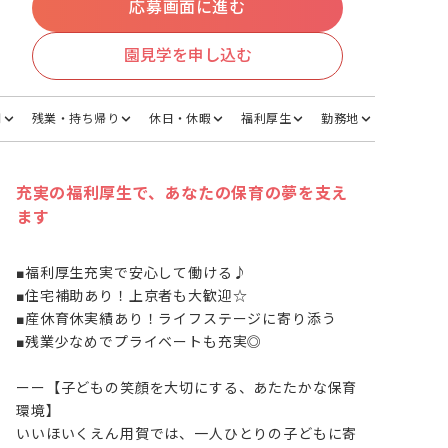
応募画面に進む
園見学を申し込む
間
残業・持ち帰り
休日・休暇
福利厚生
勤務地
充実の福利厚生で、あなたの保育の夢を支え
ます
■福利厚生充実で安心して働ける♪

■住宅補助あり！上京者も大歓迎☆

■産休育休実績あり！ライフステージに寄り添う

■残業少なめでプライベートも充実◎

ーー【子どもの笑顔を大切にする、あたたかな保育
環境】

いいほいくえん用賀では、一人ひとりの子どもに寄