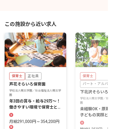
この施設から近い求人
保育士
正社員
保育士
芦花そらいろ保育園
パート・アルバイト
学校法人幌北学園／社会福祉法人幌北学
下北沢そらいろ保育園
園
学校法人幌北学園／社会福祉法人幌北
年3回の賞与・給与29万～！
園
働きやすい環境で保育士とし
未経験OK・原則土日休み
て成長しましょう
子どもの笑顔と一緒に成長
きる保育の仕事
月給291,000円 ~ 354,200円