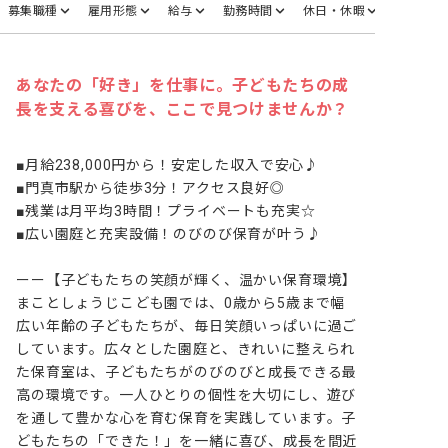
募集職種
雇用形態
給与
勤務時間
休日・休暇
あなたの「好き」を仕事に。子どもたちの成
長を支える喜びを、ここで見つけませんか？
■月給238,000円から！安定した収入で安心♪

■門真市駅から徒歩3分！アクセス良好◎

■残業は月平均3時間！プライベートも充実☆

■広い園庭と充実設備！のびのび保育が叶う♪

ーー【子どもたちの笑顔が輝く、温かい保育環境】

まことしょうじこども園では、0歳から5歳まで幅
広い年齢の子どもたちが、毎日笑顔いっぱいに過ご
しています。広々とした園庭と、きれいに整えられ
た保育室は、子どもたちがのびのびと成長できる最
高の環境です。一人ひとりの個性を大切にし、遊び
を通して豊かな心を育む保育を実践しています。子
どもたちの「できた！」を一緒に喜び、成長を間近