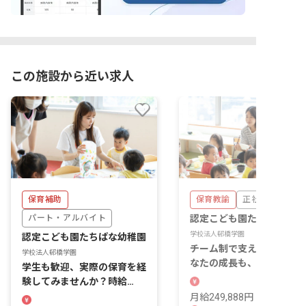
この施設から近い求人
保育補助
保育教諭
正社員
パート・アルバイト
認定こども園たちばな幼稚
学校法人邨橋学園
認定こども園たちばな幼稚園
チーム制で支え合う保育。
学校法人邨橋学園
なたの成長も、笑顔も、こ
学生も歓迎、実際の保育を経
で咲かせよう。
験してみませんか？時給
1,200円、週1日～
月給249,888円 ~