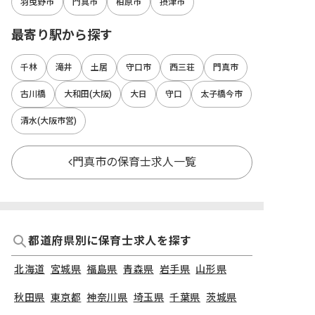
羽曳野市
門真市
柏原市
摂津市
最寄り駅から探す
千林
滝井
土居
守口市
西三荘
門真市
古川橋
大和田(大阪)
大日
守口
太子橋今市
清水(大阪市営)
門真市の保育士求人一覧
都道府県別に保育士求人を探す
北海道
宮城県
福島県
青森県
岩手県
山形県
秋田県
東京都
神奈川県
埼玉県
千葉県
茨城県