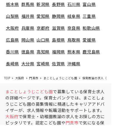
栃木県
群馬県
新潟県
長野県
石川県
富山県
山梨県
福井県
愛知県
静岡県
岐阜県
三重県
大阪府
兵庫県
京都府
滋賀県
奈良県
和歌山県
広島県
岡山県
山口県
島根県
鳥取県
愛媛県
香川県
徳島県
高知県
福岡県
熊本県
鹿児島県
長崎県
大分県
宮崎県
佐賀県
沖縄県
TOP
大阪府
門真市
まことしょうじこども園
保育教諭の求人（正社員）
まことしょうじこども園
で募集している保育士求人
の詳細ページです。保育士バンクでは、まことしょ
うじこども園の募集情報に精通したキャリアアドバ
イザーが、求人情報や転職活動をサポートします。
大阪府
で保育士・幼稚園教諭の求人をお探しの方に
ピッタリです。認定こども園や
門真市
で気になる保
育士の求人があれば、電話やメールでお問い合わせ