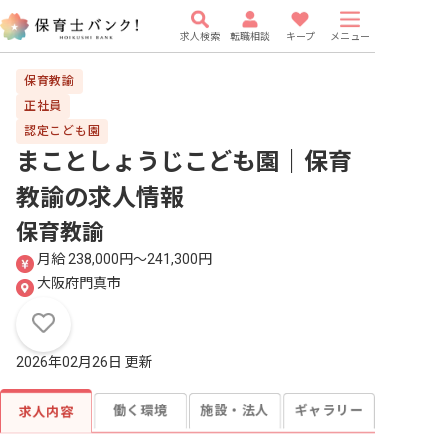
求人検索
転職相談
キープ
メニュー
保育教諭
正社員
認定こども園
まことしょうじこども園｜保育
教諭
の求人情報
保育教諭
月給 238,000円〜241,300円
大阪府門真市
2026年02月26日 更新
働く環境
施設・法人
ギャラリー
求人内容