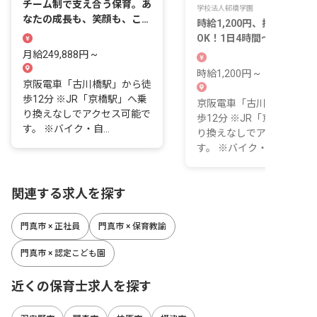
チーム制で支え合う保育。あ
学校法人邨橋学園
なたの成長も、笑顔も、ここ
時給1,200円、扶養内勤務
で咲かせよう。
OK！1日4時間～・週2日～
から応相談
月給249,888円 ~
時給1,200円 ~
京阪電車「古川橋駅」から徒
歩12分 ※JR「京橋駅」へ乗
京阪電車「古川橋駅」から
り換えなしでアクセス可能で
歩12分 ※JR「京橋駅」へ
す。 ※バイク・自...
り換えなしでアクセス可能
す。 ※バイク・自...
関連する求人を探す
門真市 × 正社員
門真市 × 保育教諭
門真市 × 認定こども園
近くの保育士求人を探す