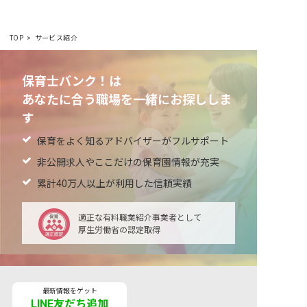
TOP
サービス紹介
保育士バンク！は
あなたに合う職場を一緒にお探ししま
す
保育をよく知るアドバイザーがフルサポート
非公開求人やここだけの保育園情報が充実
累計40万人以上が利用した信頼実績
適正な有料職業紹介事業者として
厚生労働省の認定取得
最新情報をゲット
LINE友だち追加