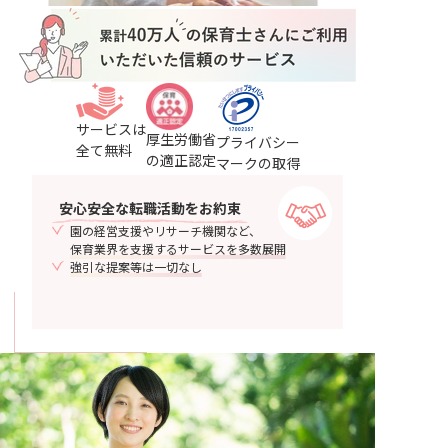
サービスは
厚生労働省
プライバシー
全て無料
の適正認定
マークの取得
安心安全
な転職活動をお約束
園の経営支援やリサーチ機関など、
保育業界を支援するサービスを多数展開
強引な提案等は一切なし