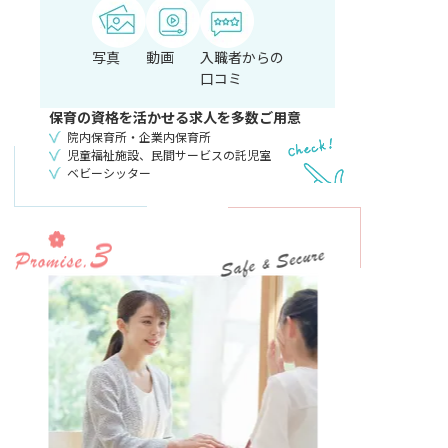
写真
動画
入職者からの
口コミ
保育の
資格を活かせる求人
を多数ご用意
院内保育所・企業内保育所
児童福祉施設、民間サービスの託児室
ベビーシッター