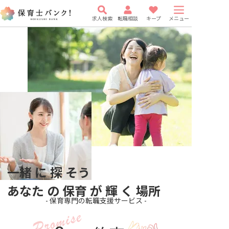
求人検索
転職相談
キープ
メニュー
一緒
に
探
そう
あなた
の
保育
が
輝
く
場所
- 保育専門の転職支援サービス -