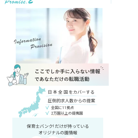
日
本
全
国
をカバーする
圧倒的求人数からの提案
全国に11拠点
2万園以上
の提携園
保育士バンク! だけが持っている
オリジナルの園情報