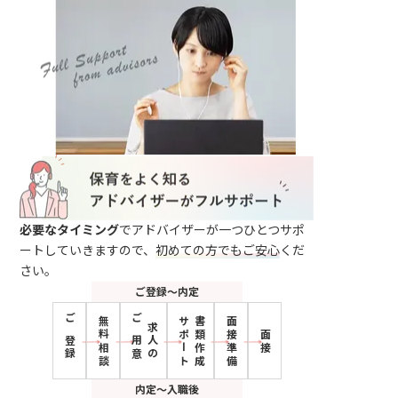
必要なタイミング
でアドバイザーが一つひとつサポ
ートしていきますので、
初めての方でもご安心
くだ
さい。
ご登録〜内定
無料相談
サポート
書類作成
面接準備
ご登録
ご用意
求人の
面接
内定〜入職後