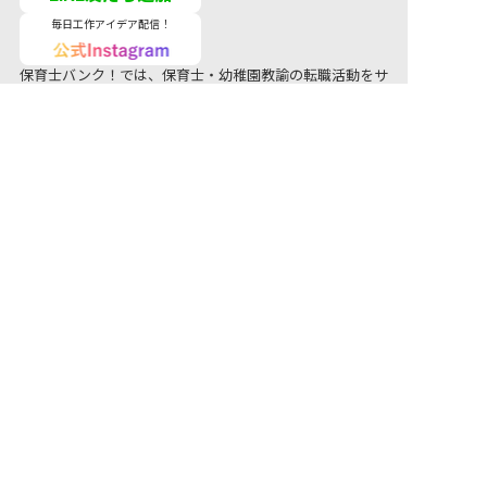
毎日工作アイデア配信！
保育士バンク！では、保育士・幼稚園教諭の転職活動をサ
ポートしています。公立保育園から私立認可保育園、幼稚
園はもちろん、認定こども園、準認可保育園、託児所、学
童保育まで、さまざまな保育士求人をご用意しています。
気になる保育士求人があれば、電話やメールでお問い合わ
せください。地域の保育園・幼稚園の求人/募集情報に精
通した キャリアアドバイザーがあなたに最適な求人をご
紹介させていただきます。保育士の求人・転職なら【保育
士バンク！】
ネクストビートの関連サービス
保育業界の求職者様向けサービス
保育士求人・幼稚園教諭の求人・転職支援
保育士バン
ク！
新卒保育士の就職情報
保育士バンク！新卒
法人様向けサービス
保育園・幼稚園のICTシステム
保育士バンク！コネクト
保育士・幼稚園教諭専用のエンゲージメント管理ツール
保育士バンク！パレット
保育園・幼稚園専門のホームページ制作サービス
保育士