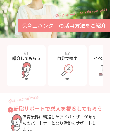
保育士バンク！
の
活用方法
をご
紹介
紹介してもらう
自分で探す
イベントに参加
転職サポートで求人を提案してもらう
保育業界に精通したアドバイザーがあな
たのパートナーとなり活動をサポートし
ます。