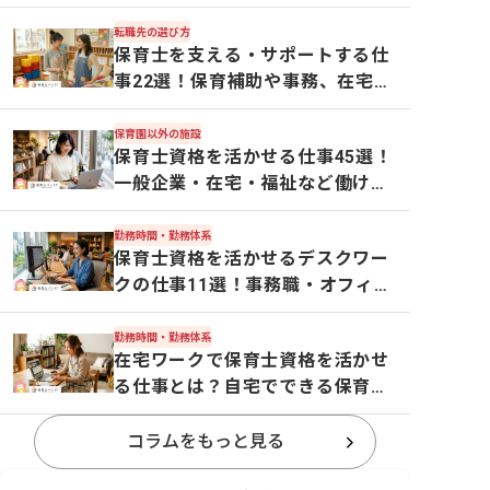
転職先の選び方
保育士を支える・サポートする仕
事22選！保育補助や事務、在宅ワ
ークなど多様な職種を紹介
保育園以外の施設
保育士資格を活かせる仕事45選！
一般企業・在宅・福祉など働ける
場所を解説【2026年】
勤務時間・勤務体系
保育士資格を活かせるデスクワー
クの仕事11選！事務職・オフィス
ワーク・在宅ワークなどを紹介
勤務時間・勤務体系
在宅ワークで保育士資格を活かせ
る仕事とは？自宅でできる保育関
係の仕事を徹底解説
コラムをもっと見る