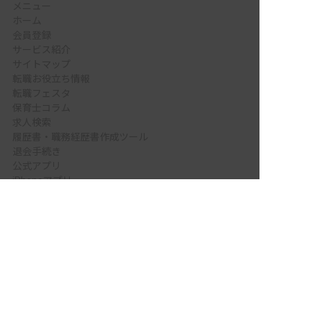
メニュー
ホーム
会員登録
サービス紹介
サイトマップ
転職お役立ち情報
転職フェスタ
保育士コラム
求人検索
履歴書・職務経歴書作成ツール
退会手続き
公式アプリ
iPhoneアプリ
Androidアプリ
公式コミュニティ
X（旧Twitter）
Facebook
LINE
YouTube
Instagram
ご利用にあたって