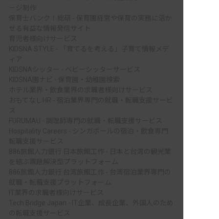
ージ制作
保育士バンク！総研 - 保育園経営や保育の実務に活か
せる有益な情報発信サイト
育児者様向けサービス
KIDSNA STYLE - 「育てるを考える」子育て情報メデ
ィア
KIDSNAシッター - ベビーシッターサービス
KIDSNA園ナビ - 保育園・幼稚園検索
ホテル業界・飲食業界の求職者様向けサービス
おもてなしHR - 宿泊業界専門の就職・転職支援サービ
ス
FURUMAU - 調理師専門の就職・転職支援サービス
Hospitality Careers - シンガポールの宿泊・飲食専門
転職支援サービス
886旅館人力銀行 日本旅館工作 - 日本と台湾の観光業
を結ぶ課題解決型プラットフォーム
886旅館人力銀行 台湾旅館工作 - 台湾宿泊業界専門の
就職・転職支援プラットフォーム
IT業界の求職者様向けサービス
Tech Bridge Japan - IT企業、成長企業、外国人のため
の転職支援サービス