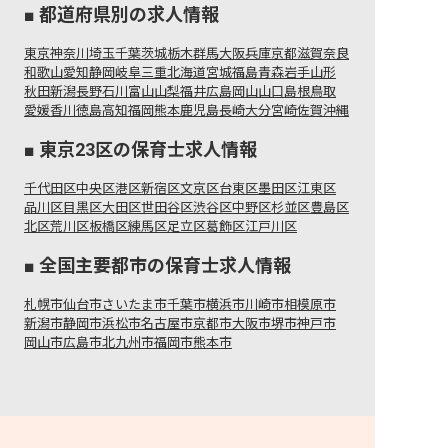
都道府県別の求人情報
東京
神奈川
埼玉
千葉
茨城
栃木
群馬
大阪
兵庫
京都
滋賀
奈良
和歌山
愛知
静岡
岐阜
三重
北海道
宮城
福島
青森
岩手
山形
秋田
新潟
長野
石川
富山
山梨
福井
広島
岡山
山口
島根
鳥取
愛媛
香川
徳島
高知
福岡
熊本
鹿児島
長崎
大分
宮崎
佐賀
沖縄
東京23区の保育士求人情報
千代田区
中央区
港区
新宿区
文京区
台東区
墨田区
江東区
品川区
目黒区
大田区
世田谷区
渋谷区
中野区
杉並区
豊島区
北区
荒川区
板橋区
練馬区
足立区
葛飾区
江戸川区
全国主要都市の保育士求人情報
札幌市
仙台市
さいたま市
千葉市
横浜市
川崎市
相模原市
新潟市
静岡市
浜松市
名古屋市
京都市
大阪市
堺市
神戸市
岡山市
広島市
北九州市
福岡市
熊本市