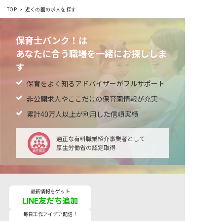
TOP
近くの園の求人を探す
保育士バンク！は
あなたに合う職場を一緒にお探ししま
す
保育をよく知るアドバイザーがフルサポート
非公開求人やここだけの保育園情報が充実
累計40万人以上が利用した信頼実績
適正な有料職業紹介事業者として
厚生労働省の認定取得
最新情報をゲット
LINE友だち追加
毎日工作アイデア配信！