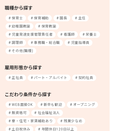
職種から探す
保育士
保育補助
園長
主任
幼稚園教諭
保育教諭
児童発達支援管理責任者
看護師
栄養士
調理師
事務職・総合職
児童指導員
その他(職種)
雇用形態から探す
正社員
パート・アルバイト
契約社員
こだわり条件から探す
WEB面接OK
新卒も歓迎
オープニング
無資格可
社会福祉法人
寮・住宅・家賃補助あり
残業少なめ
土日祝休み
年間休日120日以上