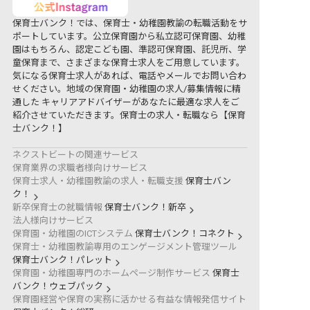
保育士バンク！では、保育士・幼稚園教諭の転職活動をサ
ポートしています。公立保育園から私立認可保育園、幼稚
園はもちろん、認定こども園、準認可保育園、託児所、学
童保育まで、さまざまな保育士求人をご用意しています。
気になる保育士求人があれば、電話やメールでお問い合わ
せください。地域の保育園・幼稚園の求人/募集情報に精
通した キャリアアドバイザーがあなたに最適な求人をご
紹介させていただきます。保育士の求人・転職なら【保育
士バンク！】
ネクストビートの関連サービス
保育業界の求職者様向けサービス
保育士求人・幼稚園教諭の求人・転職支援
保育士バン
ク！
新卒保育士の就職情報
保育士バンク！新卒
法人様向けサービス
保育園・幼稚園のICTシステム
保育士バンク！コネクト
保育士・幼稚園教諭専用のエンゲージメント管理ツール
保育士バンク！パレット
保育園・幼稚園専門のホームページ制作サービス
保育士
バンク！ウェブパック
保育園経営や保育の実務に活かせる有益な情報発信サイト