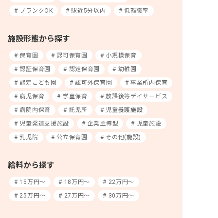
ブランクOK
駅近5分以内
低離職率
施設形態から探す
保育園
認可保育園
小規模保育
認証保育園
認定保育園
幼稚園
認定こども園
認可外保育園
事業所内保育
病児保育
学童保育
放課後等デイサービス
病院内保育
託児所
児童養護施設
児童発達支援施設
企業主導型
児童施設
乳児院
公立保育園
その他(施設)
給料から探す
15万円〜
18万円〜
22万円〜
25万円〜
27万円〜
30万円〜