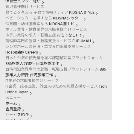
保育士バンク！総研
育児者様向けサービス
育てるを考える 子育て情報メディア
KIDSNA STYLE
ベビーシッターを探すなら
KIDSNAシッター
保育園・幼稚園検索なら
KIDSNA園ナビ
ホテル業界・飲食業界の求職者様向けサービス
ホテル業界の求人・転職支援
おもてなしHR
調理師専門の就職・転職支援サービス
FURUMAU
シンガポールの宿泊・飲食専門転職支援サービス
Hospitality Careers
日本と台湾の観光業を結ぶ課題解決型プラットフォーム
886旅館人力銀行 日本旅館工作
台湾宿泊業界専門の就職・転職支援プラットフォーム
886
旅館人力銀行 台湾旅館工作
IT業界の求職者様向けサービス
IT企業、成長企業、外国人のための転職支援サービス
Tech
Bridge Japan
メニュー
ホーム
会員登録
サービス紹介
サイトマップ
転職お役立ち情報
転職フェスタ