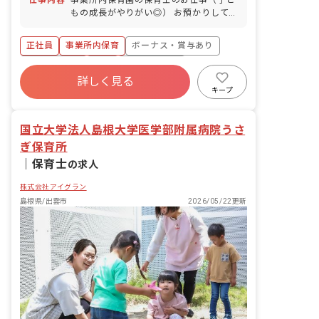
仕事内容
事業所内保育園の保育士のお仕事（子ど
もの成長がやりがい◎） お預かりしてい
る子ども達についてお世話をお願いしま
す。 ・食事・睡眠・排泄・清潔・衣類の
正社員
事業所内保育
ボーナス・賞与あり
着脱等 ・集団生活を通じた社会性の装着
・行事の計画・実行、お知らせの作成
社会保険完備
有給
福利厚生充実
詳しく見る
退職金制度
昇給昇進あり
産休育休制度
キープ
未経験歓迎
国立大学法人島根大学医学部附属病院うさ
ぎ保育所
｜
保育士
の求人
株式会社アイグラン
島根県/出雲市
2026/05/22更新