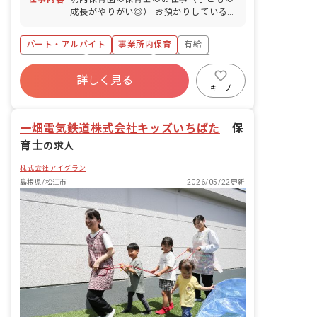
成長がやりがい◎） お預かりしている子
ども達についてお世話をお願いします ・
食事・睡眠・排泄・清潔・衣類の着脱等
パート・アルバイト
事業所内保育
有給
・集団生活を通じた社会性の装着 ・行事
の計画・実行、お知らせの作成
福利厚生充実
産休育休制度
未経験歓迎
詳しく見る
研修充実
WEB面接OK
複数園あり
キープ
ブランクOK
一畑電気鉄道株式会社キッズいちばた
｜
保
育士
の求人
株式会社アイグラン
島根県/松江市
2026/05/22更新