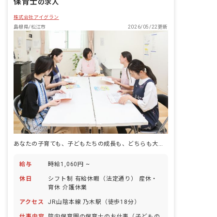
保育士
の求人
株式会社アイグラン
島根県/松江市
2026/05/22更新
あなたの子育ても、子どもたちの成長も、どちらも大切にできる職場
給与
時給1,060円 ~
休日
シフト制 有給休暇（法定通り） 産休・
育休 介護休業
アクセス
JR山陰本線 乃木駅（徒歩18分）
仕事内容
院内保育園の保育士のお仕事（子どもの