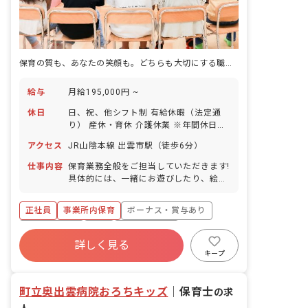
保育の質も、あなたの笑顔も。どちらも大切にする職場で、明日の成長を育もう
給与
月給195,000円 ~
休日
日、祝、他シフト制 有給休暇（法定通
り） 産休・育休 介護休業 ※年間休日
107日
アクセス
JR山陰本線 出雲市駅（徒歩6分）
仕事内容
保育業務全般をご担当していただきます!
具体的には、一緒にお遊びしたり、絵本
を読んだり、園児のお食事のサポートや
お昼寝、お着替え、お散歩などをお任せ
正社員
事業所内保育
ボーナス・賞与あり
します!
社会保険完備
有給
福利厚生充実
詳しく見る
退職金制度
昇給昇進あり
産休育休制度
キープ
未経験歓迎
町立奥出雲病院おろちキッズ
｜
保育士
の求