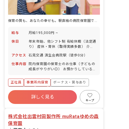
保育の質も、あなたの幸せも。駅直結の病院保育園で笑顔の花を咲かせよう
給与
月給195,000円 ~
休日
年末年始、他シフト制 有給休暇（法定通
り） 産休・育休（取得実績多数） 介護
休業 慶弔休暇 ※年間休日107日（週1日
アクセス
石見交通 済生会病院駅（徒歩0分）
または4週4日以上の休日を付与）
仕事内容
院内保育園の保育士のお仕事（子どもの
成長がやりがい◎） お預かりしている子
ども達についてお世話をお願いします ・
食事・睡眠・排泄・清潔・衣類の着脱等
正社員
事業所内保育
ボーナス・賞与あり
・集団生活を通じた社会性の装着 ・行事
の計画・実行、お知らせの作成
社会保険完備
有給
福利厚生充実
詳しく見る
退職金制度
昇給昇進あり
産休育休制度
キープ
未経験歓迎
株式会社出雲村田製作所 muRataゆめの森
保育園