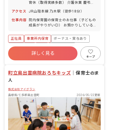
育休（取得実績多数） 介護休業 慶弔休
暇 ※年間休日107日（週1日または4週4
アクセス
JR山陰本線 乃木駅（徒歩18分）
日以上の休日を付与）
仕事内容
院内保育園の保育士のお仕事（子どもの
成長がやりがい◎） お預かりしている子
ども達についてお世話をお願いします ・
食事・睡眠・排泄・清潔・衣類の着脱等
正社員
事業所内保育
ボーナス・賞与あり
・集団生活を通じた社会性の装着 ・行事
の計画・実行、お知らせの作成
社会保険完備
有給
福利厚生充実
詳しく見る
退職金制度
昇給昇進あり
産休育休制度
キープ
未経験歓迎
町立奥出雲病院おろちキッズ
｜
保育士
の求
人
株式会社アイグラン
島根県/仁多郡奥出雲町
2026/05/22更新