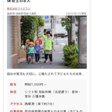
保育士
の求人
株式会社アイグラン
島根県/隠岐郡隠岐の島町
2026/05/22更新
自分の育児も大切に。心満たされて子どもたちの未来を育む保育の仕事
給与
時給1,060円 ~
休日
シフト制 有給休暇（法定通り） 産休・
育休 介護休業
アクセス
西郷港（車で約7分）
仕事内容
院内保育園の保育士のお仕事（子どもの