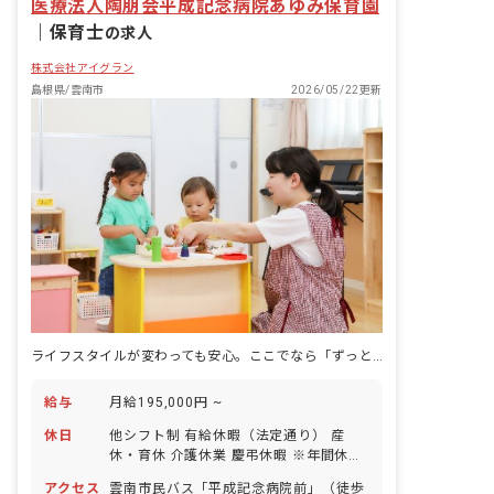
医療法人陶朋会平成記念病院あゆみ保育園
｜
保育士
の求人
株式会社アイグラン
島根県/雲南市
2026/05/22更新
ライフスタイルが変わっても安心。ここでなら「ずっと」働ける。
給与
月給195,000円 ~
休日
他シフト制 有給休暇（法定通り） 産
休・育休 介護休業 慶弔休暇 ※年間休日
107日（週1日または4週4日以上の休日
アクセス
雲南市民バス「平成記念病院前」（徒歩