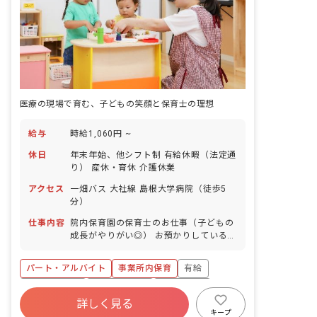
医療の現場で育む、子どもの笑顔と保育士の理想
給与
時給1,060円 ~
休日
年末年始、他シフト制 有給休暇（法定通
り） 産休・育休 介護休業
アクセス
一畑バス 大社線 島根大学病院（徒歩5
分）
仕事内容
院内保育園の保育士のお仕事（子どもの
成長がやりがい◎） お預かりしている子
ども達についてお世話をお願いします ・
食事・睡眠・排泄・清潔・衣類の着脱等
パート・アルバイト
事業所内保育
有給
・集団生活を通じた社会性の装着 ・行事
の計画・実行、お知らせの作成
福利厚生充実
産休育休制度
未経験歓迎
詳しく見る
研修充実
WEB面接OK
複数園あり
キープ