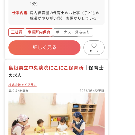
を付与）
1分）
仕事内容
院内保育園の保育士のお仕事（子どもの
成長がやりがい◎） お預かりしている子
ども達についてお世話をお願いします ・
食事・睡眠・排泄・清潔・衣類の着脱等
正社員
事業所内保育
ボーナス・賞与あり
・集団生活を通じた社会性の装着 ・行事
の計画・実行、お知らせの作成
社会保険完備
有給
福利厚生充実
詳しく見る
退職金制度
昇給昇進あり
産休育休制度
キープ
未経験歓迎
島根県立中央病院にこにこ保育所
｜
保育士
の求人
株式会社アイグラン
島根県/出雲市
2026/05/22更新