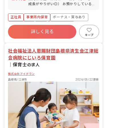
成長がやりがい◎） お預かりしている子
ども達についてお世話をお願いします ・
食事・睡眠・排泄・清潔・衣類の着脱等
正社員
事業所内保育
ボーナス・賞与あり
・集団生活を通じた社会性の装着 ・行事
の計画・実行、お知らせの作成
社会保険完備
有給
福利厚生充実
詳しく見る
退職金制度
昇給昇進あり
産休育休制度
キープ
未経験歓迎
社会福祉法人恩賜財団島根県済生会江津総
合病院にじいろ保育園
｜
保育士
の求人
株式会社アイグラン
島根県/江津市
2026/05/22更新