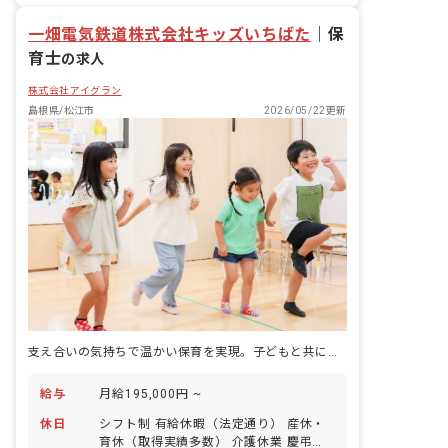
一畑電気鉄道株式会社キッズいちばた
｜
保
育士
の求人
株式会社アイグラン
島根県/松江市
2026/05/22更新
支え合いの気持ちで温かい保育を実現。子どもと共に育つ喜びを実感。
給与
月給195,000円 ~
休日
シフト制 有給休暇（法定通り） 産休・
育休（取得実績多数） 介護休業 慶弔休