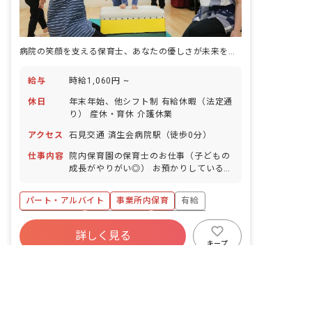
病院の笑顔を支える保育士、あなたの優しさが未来を育む
給与
時給1,060円 ~
休日
年末年始、他シフト制 有給休暇（法定通
り） 産休・育休 介護休業
アクセス
石見交通 済生会病院駅（徒歩0分）
仕事内容
院内保育園の保育士のお仕事（子どもの
成長がやりがい◎） お預かりしている子
ども達についてお世話をお願いします ・
食事・睡眠・排泄・清潔・衣類の着脱等
パート・アルバイト
事業所内保育
有給
・集団生活を通じた社会性の装着 ・行事
の計画・実行、お知らせの作成
福利厚生充実
産休育休制度
未経験歓迎
詳しく見る
研修充実
WEB面接OK
複数園あり
キープ
非公開の求人多数！ 紹介登録はこちら
ブランクOK
転職サポートに申し込む
医療法人陶朋会平成記念病院あゆみ保育園
｜
保育士
の求人