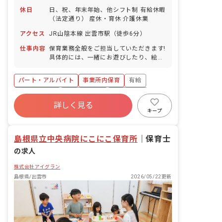
休日
日、祝、年末年始、他シフト制 有給休暇
（法定通り） 産休・育休 介護休業
アクセス
JR山陰本線 出雲市駅（徒歩6分）
仕事内容
保育業務全般をご担当していただきます!
具体的には、一緒にお遊びしたり、絵本
を読んだり、園児のお食事のサポートや
お昼寝、お着替え、お散歩などをお任せ
パート・アルバイト
事業所内保育
有給
します!
福利厚生充実
産休育休制度
未経験歓迎
詳しく見る
研修充実
WEB面接OK
複数園あり
キープ
ブランクOK
島根県立中央病院にこにこ保育所
｜
保育士
の求人
株式会社アイグラン
島根県/出雲市
2026/05/22更新