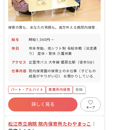
保育の質も、あなたの笑顔も。両方叶える病院内保育で輝こう
給与
時給1,060円 ~
休日
年末年始、他シフト制 有給休暇（法定通
り） 産休・育休 介護休業
アクセス
出雲市バス 大寺線 姫原北駅（徒歩5分）
仕事内容
院内保育園の保育士のお仕事（子どもの
成長がやりがい◎） お預かりしている子
ども達についてお世話をお願いします ・
食事・睡眠・排泄・清潔・衣類の着脱等
パート・アルバイト
事業所内保育
有給
・集団生活を通じた社会性の装着 ・行事
の計画・実行、お知らせの作成
福利厚生充実
産休育休制度
未経験歓迎
詳しく見る
研修充実
WEB面接OK
複数園あり
キープ
ブランクOK
松江市立病院 院内保育所たわやまっこ
｜