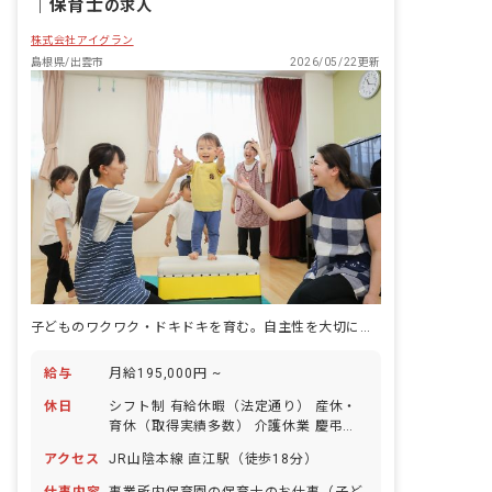
｜
保育士
の求人
株式会社アイグラン
島根県/出雲市
2026/05/22更新
子どものワクワク・ドキドキを育む。自主性を大切にする保育で子どもに寄り添う。
給与
月給195,000円 ~
休日
シフト制 有給休暇（法定通り） 産休・
育休（取得実績多数） 介護休業 慶弔休
暇 ※年間休日107日（週1日または4週4
アクセス
JR山陰本線 直江駅（徒歩18分）
日以上の休日を付与）