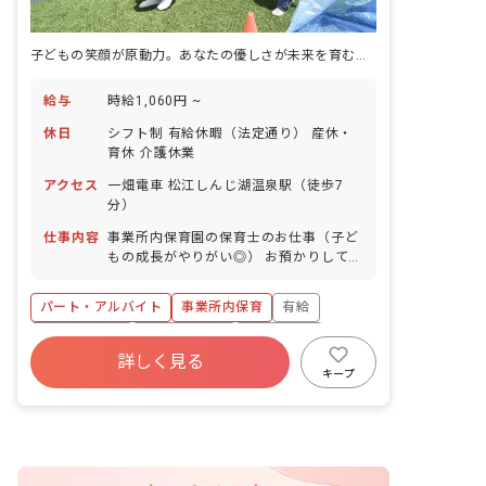
子どもの笑顔が原動力。あなたの優しさが未来を育む保育の舞台
給与
時給1,060円 ~
休日
シフト制 有給休暇（法定通り） 産休・
育休 介護休業
アクセス
一畑電車 松江しんじ湖温泉駅（徒歩7
分）
仕事内容
事業所内保育園の保育士のお仕事（子ど
もの成長がやりがい◎） お預かりしてい
る子ども達についてお世話をお願いしま
す。 ・食事・睡眠・排泄・清潔・衣類の
パート・アルバイト
事業所内保育
有給
着脱等 ・集団生活を通じた社会性の装着
・行事の計画・実行、お知らせの作成
福利厚生充実
産休育休制度
未経験歓迎
詳しく見る
研修充実
WEB面接OK
複数園あり
キープ
ブランクOK