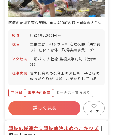
医療の現場で育む笑顔。全国400施設以上展開の大手法人が支えるあなたの未来
給与
月給195,000円 ~
休日
年末年始、他シフト制 有給休暇（法定通
り） 産休・育休（取得実績多数） 介護
休業 慶弔休暇 ※年間休日107日（週1日
アクセス
一畑バス 大社線 島根大学病院（徒歩5
または4週4日以上の休日を付与）
分）
仕事内容
院内保育園の保育士のお仕事（子どもの
成長がやりがい◎） お預かりしている子
ども達についてお世話をお願いします ・
食事・睡眠・排泄・清潔・衣類の着脱等
正社員
事業所内保育
ボーナス・賞与あり
・集団生活を通じた社会性の装着 ・行事
の計画・実行、お知らせの作成
社会保険完備
有給
福利厚生充実
詳しく見る
退職金制度
昇給昇進あり
産休育休制度
キープ
未経験歓迎
隠岐広域連合立隠岐病院まめっこキッズ
｜