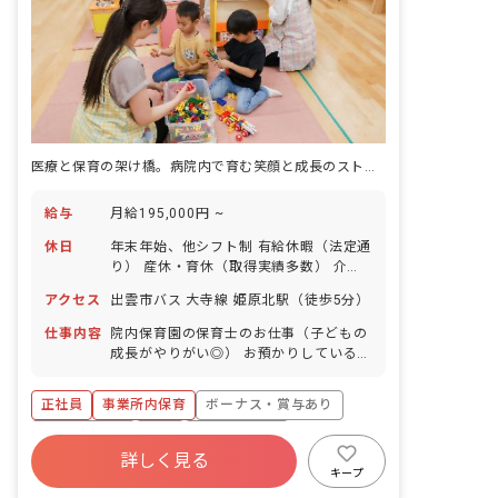
医療と保育の架け橋。病院内で育む笑顔と成長のストーリー
給与
月給195,000円 ~
休日
年末年始、他シフト制 有給休暇（法定通
り） 産休・育休（取得実績多数） 介護
休業 慶弔休暇 ※年間休日107日（週1日
アクセス
出雲市バス 大寺線 姫原北駅（徒歩5分）
または4週4日以上の休日を付与）
仕事内容
院内保育園の保育士のお仕事（子どもの
成長がやりがい◎） お預かりしている子
ども達についてお世話をお願いします ・
食事・睡眠・排泄・清潔・衣類の着脱等
正社員
事業所内保育
ボーナス・賞与あり
・集団生活を通じた社会性の装着 ・行事
の計画・実行、お知らせの作成
社会保険完備
有給
福利厚生充実
詳しく見る
退職金制度
昇給昇進あり
産休育休制度
キープ
未経験歓迎