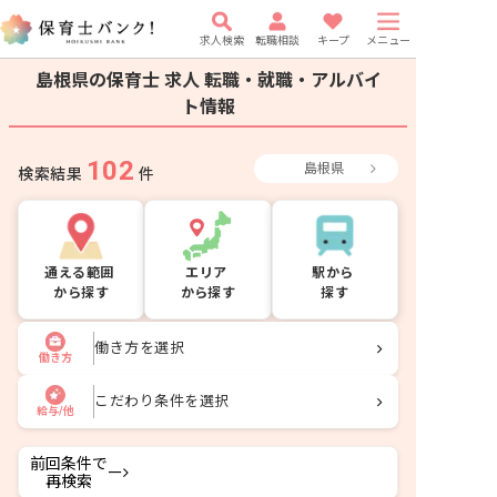
求人検索
転職相談
キープ
メニュー
島根県の保育士 求人
転職・就職・アルバイ
ト情報
102
島根県
検索結果
件
通える範囲
エリア
駅から
から探す
から探す
探す
働き方を選択
働き方
こだわり条件を選択
給与/他
前回条件で
ー
再検索