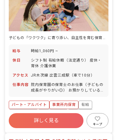
子どもの「ワクワク」に寄り添い、自主性を育む保育のプロになる
給与
時給1,060円 ~
休日
シフト制 有給休暇（法定通り） 産休・
育休 介護休業
アクセス
JR木次線 出雲三成駅（車で10分）
仕事内容
院内保育園の保育士のお仕事（子どもの
成長がやりがい◎） お預かりしている子
ども達についてお世話をお願いします ・
食事・睡眠・排泄・清潔・衣類の着脱等
パート・アルバイト
事業所内保育
有給
・集団生活を通じた社会性の装着 ・行事
の計画・実行、お知らせの作成
福利厚生充実
産休育休制度
未経験歓迎
詳しく見る
研修充実
WEB面接OK
複数園あり
キープ
ブランクOK