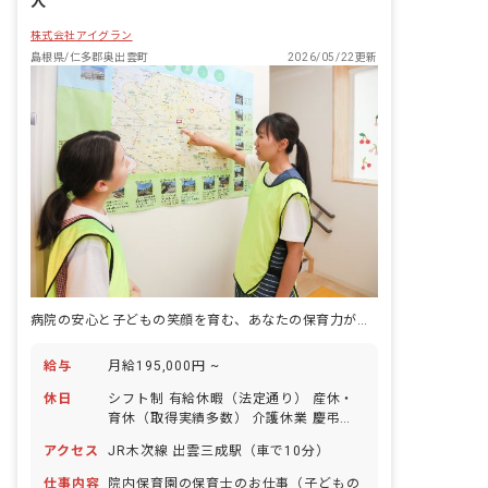
人
株式会社アイグラン
島根県/仁多郡奥出雲町
2026/05/22更新
病院の安心と子どもの笑顔を育む、あなたの保育力が輝く場所
給与
月給195,000円 ~
休日
シフト制 有給休暇（法定通り） 産休・
育休（取得実績多数） 介護休業 慶弔休
暇 ※年間休日107日（週1日または4週4
アクセス
JR木次線 出雲三成駅（車で10分）
日以上の休日を付与）
仕事内容
院内保育園の保育士のお仕事（子どもの