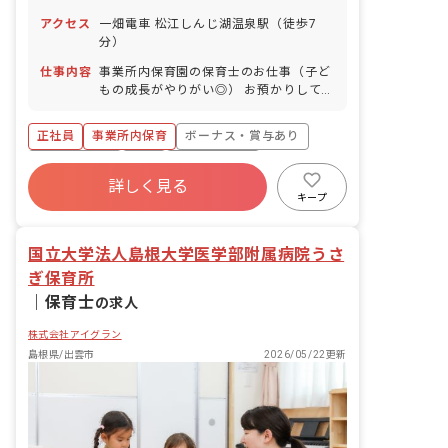
暇 ※年間休日107日（週1日または4週4
アクセス
一畑電車 松江しんじ湖温泉駅（徒歩7
日以上の休日を付与）
分）
仕事内容
事業所内保育園の保育士のお仕事（子ど
もの成長がやりがい◎） お預かりしてい
る子ども達についてお世話をお願いしま
す。 ・食事・睡眠・排泄・清潔・衣類の
正社員
事業所内保育
ボーナス・賞与あり
着脱等 ・集団生活を通じた社会性の装着
・行事の計画・実行、お知らせの作成
社会保険完備
有給
福利厚生充実
詳しく見る
退職金制度
昇給昇進あり
産休育休制度
キープ
未経験歓迎
国立大学法人島根大学医学部附属病院うさ
ぎ保育所
｜
保育士
の求人
株式会社アイグラン
島根県/出雲市
2026/05/22更新