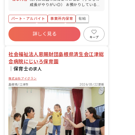
成長がやりがい◎） お預かりしている子
ども達についてお世話をお願いします ・
食事・睡眠・排泄・清潔・衣類の着脱等
パート・アルバイト
事業所内保育
有給
・集団生活を通じた社会性の装着 ・行事
の計画・実行、お知らせの作成
福利厚生充実
産休育休制度
未経験歓迎
詳しく見る
研修充実
WEB面接OK
複数園あり
キープ
ブランクOK
社会福祉法人恩賜財団島根県済生会江津総
合病院にじいろ保育園
｜
保育士
の求人
株式会社アイグラン
島根県/江津市
2026/05/22更新