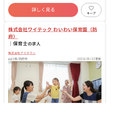
の計画・実行、お知らせの作成
社会保険完備
有給
福利厚生充実
詳しく見る
退職金制度
昇給昇進あり
産休育休制度
キープ
未経験歓迎
株式会社ワイテック わいわい保育園（防
府）
｜
保育士
の求人
株式会社アイグラン
山口県/防府市
2026/05/22更新
非公開の求人多数！ 紹介登録はこちら
転職サポートに申し込む
あなたの笑顔も子どもの成長も、どちらも大切にする保育の舞台