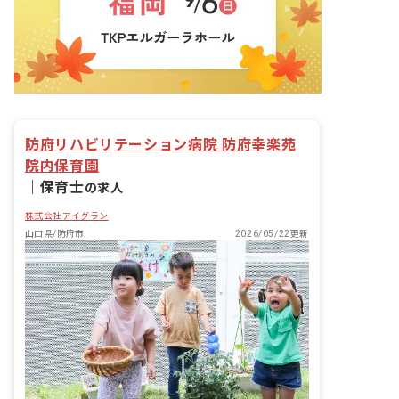
防府リハビリテーション病院 防府幸楽苑
院内保育園
｜
保育士
の求人
株式会社アイグラン
山口県/防府市
2026/05/22更新