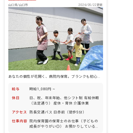
山口県/山口市
2026/05/22更新
あなたの個性が花開く、病院内保育。ブランクも初心者も安心の第一歩
給与
時給1,080円 ~
休日
日、祝、年末年始、他シフト制 有給休暇
（法定通り） 産休・育休 介護休業
アクセス
防長交通バス 日赤前（徒歩5分）
仕事内容
院内保育園の保育士のお仕事（子どもの
成長がやりがい◎） お預かりしている子
ども達についてお世話をお願いします ・