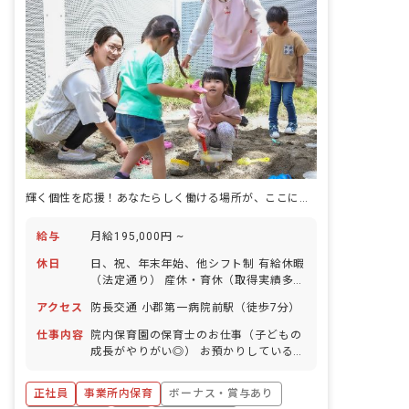
輝く個性を応援！あなたらしく働ける場所が、ここにある。
給与
月給195,000円 ~
休日
日、祝、年末年始、他シフト制 有給休暇
（法定通り） 産休・育休（取得実績多
数） 介護休業 慶弔休暇 ※年間休日107
アクセス
防長交通 小郡第一病院前駅（徒歩7分）
日
仕事内容
院内保育園の保育士のお仕事（子どもの
成長がやりがい◎） お預かりしている子
ども達についてお世話をお願いします ・
食事・睡眠・排泄・清潔・衣類の着脱等
正社員
事業所内保育
ボーナス・賞与あり
・集団生活を通じた社会性の装着 ・行事