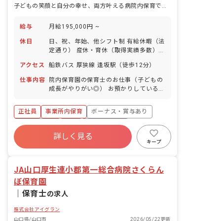
子どもの笑顔と自分の幸せ、両方叶える病院内保育で安定キャリア
給与
月給195,000円 ~
休日
日、祝、年始、他シフト制 有給休暇（法
定通り） 産休・育休（取得実績多数）
介護休業 慶弔休暇 ※年間休日107日
アクセス
船鉄バス 厚狭線 逢坂駅（徒歩12分）
仕事内容
院内保育園の保育士のお仕事（子どもの
成長がやりがい◎） お預かりしている子
ども達についてお世話をお願いします ・
食事・睡眠・排泄・清潔・衣類の着脱等
正社員
事業所内保育
ボーナス・賞与あり
・集団生活を通じた社会性の装着 ・行事
の計画・実行、お知らせの作成
社会保険完備
有給
福利厚生充実
詳しく見る
退職金制度
昇給昇進あり
産休育休制度
キープ
未経験歓迎
JA山口厚生連小郡第一総合病院さくらん
ぼ保育園
｜
保育士
の求人
株式会社アイグラン
山口県/山口市
2026/05/22更新