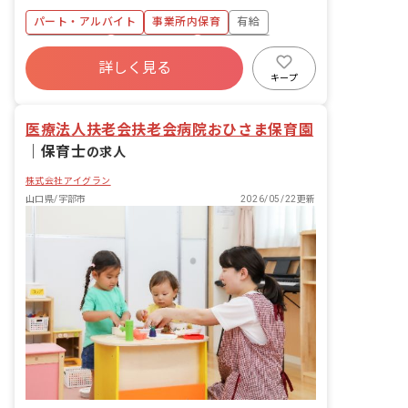
食事・睡眠・排泄・清潔・衣類の着脱等
パート・アルバイト
事業所内保育
有給
・集団生活を通じた社会性の装着 ・行事
の計画・実行、お知らせの作成
福利厚生充実
産休育休制度
未経験歓迎
詳しく見る
研修充実
WEB面接OK
複数園あり
キープ
ブランクOK
医療法人扶老会扶老会病院おひさま保育園
｜
保育士
の求人
株式会社アイグラン
山口県/宇部市
2026/05/22更新