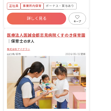
す。 ・食事・睡眠・排泄・清潔・衣類の
正社員
事業所内保育
ボーナス・賞与あり
着脱等 ・集団生活を通じた社会性の装着
・行事の計画・実行、お知らせの作成
社会保険完備
有給
福利厚生充実
詳しく見る
退職金制度
昇給昇進あり
産休育休制度
キープ
未経験歓迎
医療法人医誠会都志見病院くすのき保育園
｜
保育士
の求人
株式会社アイグラン
山口県/萩市
2026/05/22更新