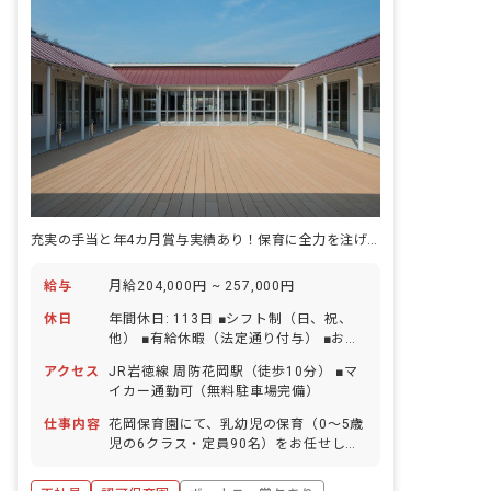
充実の手当と年4カ月賞与実績あり！保育に全力を注げる職場です
給与
月給204,000円 ~ 257,000円
休日
年間休日: 113日 ■シフト制（日、祝、
他） ■有給休暇（法定通り付与） ■お盆
休暇 ■年末年始休暇 ■産休育休休暇（法
アクセス
JR岩徳線 周防花岡駅（徒歩10分） ■マ
定通り付与）
イカー通勤可（無料駐車場完備）
仕事内容
花岡保育園にて、乳幼児の保育（0～5歳
児の6クラス・定員90名）をお任せしま
す。