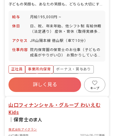
子どもの笑顔も、あなたの笑顔も、どちらも大切にする病院内保育園
給与
月給195,000円 ~
休日
日、祝、年末年始、他シフト制 有給休暇
（法定通り） 産休・育休（取得実績多
数） 介護休業 慶弔休暇 ※年間休日107
アクセス
JR山陽本線 徳山駅（車で10分）
日
仕事内容
院内保育園の保育士のお仕事（子どもの
成長がやりがい◎） お預かりしている子
ども達についてお世話をお願いします ・
食事・睡眠・排泄・清潔・衣類の着脱等
正社員
事業所内保育
ボーナス・賞与あり
・集団生活を通じた社会性の装着 ・行事
の計画・実行、お知らせの作成
社会保険完備
有給
福利厚生充実
詳しく見る
退職金制度
昇給昇進あり
産休育休制度
キープ
未経験歓迎
山口フィナンシャル・グループ わいえむ
Kids
｜
保育士
の求人
株式会社アイグラン
山口県/周南市
2026/05/22更新