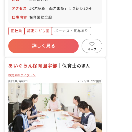
アクセス
JR岩徳線「西岩国駅」より徒歩20分
仕事内容
保育業務全般
正社員
認定こども園
ボーナス・賞与あり
社会保険完備
土日祝休み
有給
詳しく見る
残業少なめ
昇給昇進あり
交通費支給
キープ
あいぐらん保育園宇部
｜
保育士
の求人
株式会社アイグラン
山口県/宇部市
2026/05/22更新