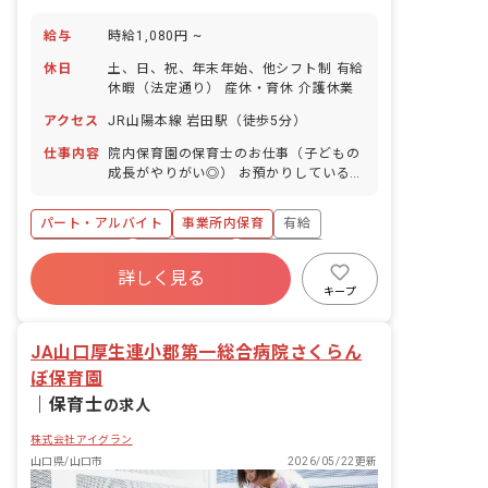
給与
時給1,080円 ~
休日
土、日、祝、年末年始、他シフト制 有給
休暇（法定通り） 産休・育休 介護休業
アクセス
JR山陽本線 岩田駅（徒歩5分）
仕事内容
院内保育園の保育士のお仕事（子どもの
成長がやりがい◎） お預かりしている子
ども達についてお世話をお願いします ・
食事・睡眠・排泄・清潔・衣類の着脱等
パート・アルバイト
事業所内保育
有給
・集団生活を通じた社会性の装着 ・行事
の計画・実行、お知らせの作成
福利厚生充実
産休育休制度
未経験歓迎
詳しく見る
研修充実
WEB面接OK
複数園あり
キープ
ブランクOK
JA山口厚生連小郡第一総合病院さくらん
ぼ保育園
｜
保育士
の求人
株式会社アイグラン
山口県/山口市
2026/05/22更新