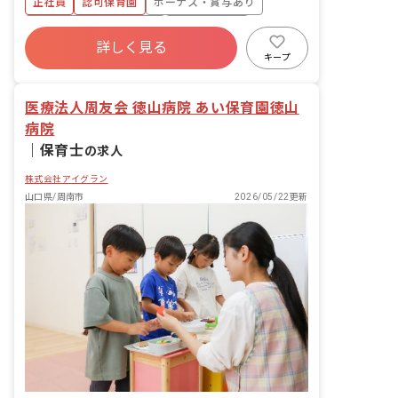
正社員
認可保育園
ボーナス・賞与あり
寮・住宅・家賃補助あり
社会保険完備
詳しく見る
有給
福利厚生充実
退職金制度
キープ
産休育休制度
社会福祉法人
医療法人周友会 徳山病院 あい保育園徳山
病院
｜
保育士
の求人
株式会社アイグラン
山口県/周南市
2026/05/22更新