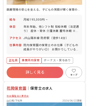
医療現場の安心を支える、子どもの笑顔が輝く保育のプロフェッショナルへ
給与
月給195,000円 ~
休日
年末年始、他シフト制 有給休暇（法定通
り） 産休・育休 介護休業 慶弔休暇 ※年
間休日107日（週1日または4週4日以上
アクセス
JR山陽本線 防府駅（徒歩14分）
の休日を付与）
仕事内容
院内保育園の保育士のお仕事（子どもの
成長がやりがい◎） お預かりしている子
ども達についてお世話をお願いします ・
食事・睡眠・排泄・清潔・衣類の着脱等
正社員
事業所内保育
ボーナス・賞与あり
・集団生活を通じた社会性の装着 ・行事
の計画・実行、お知らせの作成
社会保険完備
有給
福利厚生充実
詳しく見る
退職金制度
昇給昇進あり
産休育休制度
キープ
未経験歓迎
花岡保育園
｜
保育士
の求人
社会福祉法人孝志会
山口県/下松市
2026/06/22更新