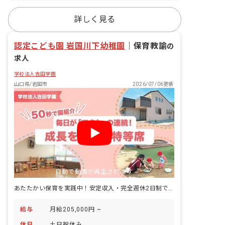
詳しく見る
認定こども園 岩国川下幼稚園
｜
保育教諭
の
求人
学校法人吉田学園
山口県/岩国市
2026/07/06更新
自動で動画が再生されます
あたたかい保育を実践中！安定収入・完全週休2日制で家庭も大切にできる♪
給与
月給205,000円 ~
休日
土日祝休み