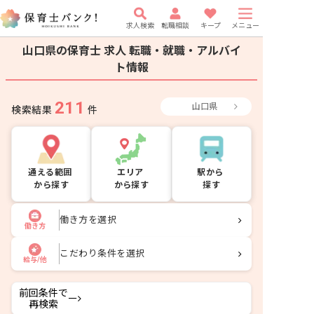
求人検索
転職相談
キープ
メニュー
山口県の保育士 求人
転職・就職・アルバイ
ト情報
211
山口県
検索結果
件
通える範囲
エリア
駅から
から探す
から探す
探す
働き方を選択
働き方
こだわり条件を選択
給与/他
前回条件で
ー
再検索