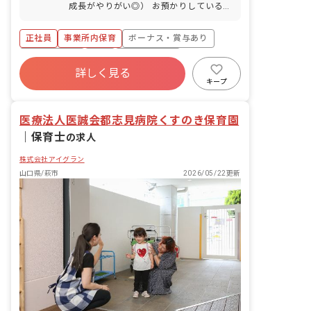
成長がやりがい◎） お預かりしている子
ども達についてお世話をお願いします ・
食事・睡眠・排泄・清潔・衣類の着脱等
正社員
事業所内保育
ボーナス・賞与あり
・集団生活を通じた社会性の装着 ・行事
の計画・実行、お知らせの作成
社会保険完備
有給
福利厚生充実
詳しく見る
退職金制度
昇給昇進あり
産休育休制度
キープ
未経験歓迎
医療法人医誠会都志見病院くすのき保育園
｜
保育士
の求人
株式会社アイグラン
山口県/萩市
2026/05/22更新