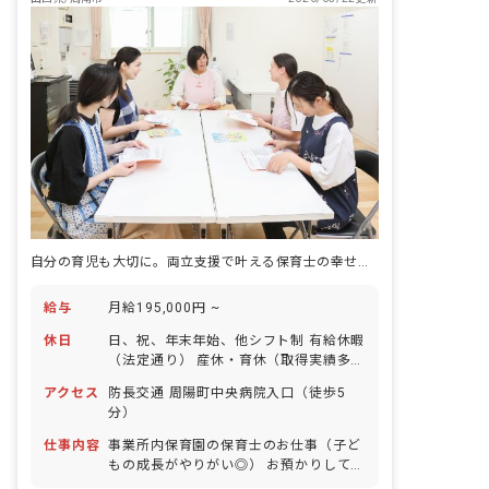
自分の育児も大切に。両立支援で叶える保育士の幸せキャリア
給与
月給195,000円 ~
休日
日、祝、年末年始、他シフト制 有給休暇
（法定通り） 産休・育休（取得実績多
数） 介護休業 慶弔休暇 ※年間休日107
アクセス
防長交通 周陽町中央病院入口（徒歩5
日
分）
仕事内容
事業所内保育園の保育士のお仕事（子ど
もの成長がやりがい◎） お預かりしてい
る子ども達についてお世話をお願いしま