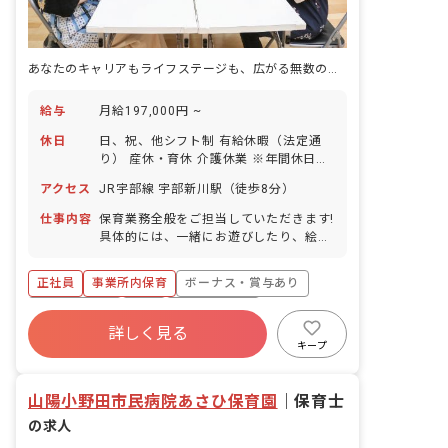
あなたのキャリアもライフステージも、広がる無数の選択肢を提供します
給与
月給197,000円 ~
休日
日、祝、他シフト制 有給休暇（法定通
り） 産休・育休 介護休業 ※年間休日
107日
アクセス
JR宇部線 宇部新川駅（徒歩8分）
仕事内容
保育業務全般をご担当していただきます!
具体的には、一緒にお遊びしたり、絵本
を読んだり、園児のお食事のサポートや
お昼寝、お着替え、お散歩などをお任せ
正社員
事業所内保育
ボーナス・賞与あり
します!
社会保険完備
有給
福利厚生充実
詳しく見る
退職金制度
昇給昇進あり
産休育休制度
キープ
未経験歓迎
山陽小野田市民病院あさひ保育園
｜
保育士
の求人