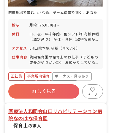
医療現場で育む小さな命。チーム保育で描く、あなたらしい保育の物語
給与
月給195,000円 ~
休日
日、祝、年末年始、他シフト制 有給休暇
（法定通り） 産休・育休（取得実績多
数） 介護休業 慶弔休暇 ※年間休日107
アクセス
JR山陰本線 萩駅（車で7分）
日
仕事内容
院内保育園の保育士のお仕事（子どもの
成長がやりがい◎） お預かりしている子
ども達についてお世話をお願いします ・
食事・睡眠・排泄・清潔・衣類の着脱等
正社員
事業所内保育
ボーナス・賞与あり
・集団生活を通じた社会性の装着 ・行事
の計画・実行、お知らせの作成
社会保険完備
有給
福利厚生充実
詳しく見る
退職金制度
昇給昇進あり
産休育休制度
キープ
未経験歓迎
医療法人和同会山口リハビリテーション病
院なのはな保育園
｜
保育士
の求人