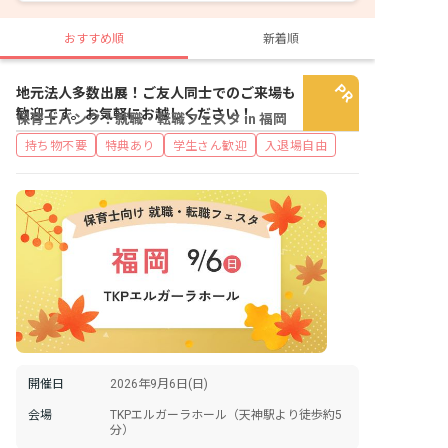
おすすめ順
新着順
地元法人多数出展！ご友人同士でのご来場も
歓迎です。お気軽にお越しください！
保育士バンク！就職・転職フェスタ in 福岡
持ち物不要
特典あり
学生さん歓迎
入退場自由
開催日
2026年9月6日(日)
会場
TKPエルガーラホール（天神駅より徒歩約5
分）