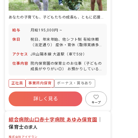
あなたの子育ても、子どもたちの成長も、ともに応援する保育の仕事
給与
月給195,000円 ~
休日
祝日、年末年始、他シフト制 有給休暇
（法定通り） 産休・育休（取得実績多
数） 介護休業 慶弔休暇 ※年間休日107
アクセス
JR山陽本線 大道駅（車で5分）
日（週1日または4週4日以上の休日を付
与）
仕事内容
院内保育園の保育士のお仕事（子どもの
成長がやりがい◎） お預かりしている子
ども達についてお世話をお願いします ・
食事・睡眠・排泄・清潔・衣類の着脱等
正社員
事業所内保育
ボーナス・賞与あり
・集団生活を通じた社会性の装着 ・行事
の計画・実行、お知らせの作成
社会保険完備
有給
福利厚生充実
詳しく見る
退職金制度
昇給昇進あり
産休育休制度
キープ
未経験歓迎
綜合病院山口赤十字病院 あゆみ保育園
｜
保育士
の求人
株式会社アイグラン