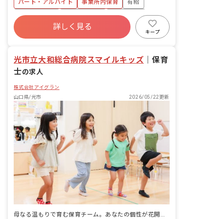
パート・アルバイト
事業所内保育
有給
・集団生活を通じた社会性の装着 ・行事
の計画・実行、お知らせの作成
福利厚生充実
産休育休制度
未経験歓迎
詳しく見る
研修充実
WEB面接OK
複数園あり
キープ
ブランクOK
光市立大和総合病院スマイルキッズ
｜
保育
士
の求人
株式会社アイグラン
山口県/光市
2026/05/22更新
母なる温もりで育む保育チーム。あなたの個性が花開く場所