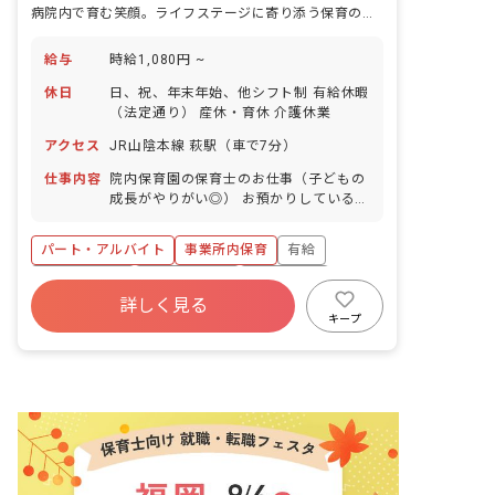
病院内で育む笑顔。ライフステージに寄り添う保育の仕事
給与
時給1,080円 ~
休日
日、祝、年末年始、他シフト制 有給休暇
（法定通り） 産休・育休 介護休業
アクセス
JR山陰本線 萩駅（車で7分）
仕事内容
院内保育園の保育士のお仕事（子どもの
成長がやりがい◎） お預かりしている子
ども達についてお世話をお願いします ・
食事・睡眠・排泄・清潔・衣類の着脱等
パート・アルバイト
事業所内保育
有給
・集団生活を通じた社会性の装着 ・行事
の計画・実行、お知らせの作成
福利厚生充実
産休育休制度
未経験歓迎
詳しく見る
研修充実
WEB面接OK
複数園あり
キープ
ブランクOK