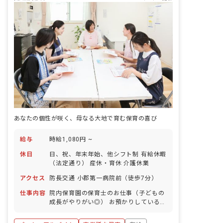
あなたの個性が咲く、母なる大地で育む保育の喜び
給与
時給1,080円 ~
休日
日、祝、年末年始、他シフト制 有給休暇
（法定通り） 産休・育休 介護休業
アクセス
防長交通 小郡第一病院前（徒歩7分）
仕事内容
院内保育園の保育士のお仕事（子どもの
成長がやりがい◎） お預かりしている子
ども達についてお世話をお願いします ・
食事・睡眠・排泄・清潔・衣類の着脱等