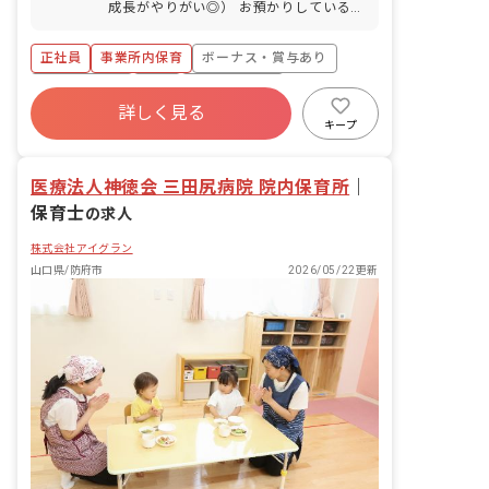
成長がやりがい◎） お預かりしている子
ども達についてお世話をお願いします ・
食事・睡眠・排泄・清潔・衣類の着脱等
正社員
事業所内保育
ボーナス・賞与あり
・集団生活を通じた社会性の装着 ・行事
の計画・実行、お知らせの作成
社会保険完備
有給
福利厚生充実
詳しく見る
退職金制度
昇給昇進あり
産休育休制度
キープ
未経験歓迎
医療法人神徳会 三田尻病院 院内保育所
｜
保育士
の求人
株式会社アイグラン
山口県/防府市
2026/05/22更新