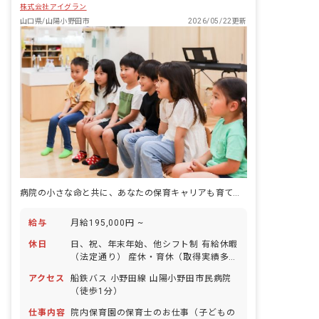
株式会社アイグラン
山口県/山陽小野田市
2026/05/22更新
病院の小さな命と共に、あなたの保育キャリアも育てます
給与
月給195,000円 ~
休日
日、祝、年末年始、他シフト制 有給休暇
（法定通り） 産休・育休（取得実績多
数） 介護休業 慶弔休暇 ※年間休日107
アクセス
船鉄バス 小野田線 山陽小野田市民病院
日
（徒歩1分）
仕事内容
院内保育園の保育士のお仕事（子どもの