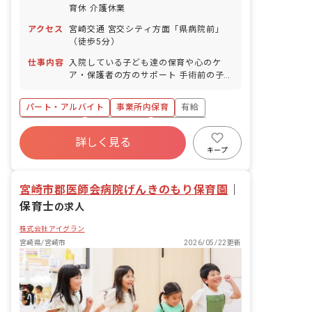
育休 介護休業
アクセス
宮崎交通 宮交シティ方面「県病院前」
（徒歩5分）
仕事内容
入院している子ども達の保育や心のケ
ア・保護者の方のサポート 手術前の子ど
も達にプレパレーション（紙芝居）等を
行います。夕涼み会・クリスマス会・節
パート・アルバイト
事業所内保育
有給
分等の季節に応じた行事も行っていま
す。
福利厚生充実
産休育休制度
未経験歓迎
詳しく見る
研修充実
WEB面接OK
複数園あり
キープ
ブランクOK
宮崎市郡医師会病院げんきのもり保育園
｜
保育士
の求人
株式会社アイグラン
宮崎県/宮崎市
2026/05/22更新