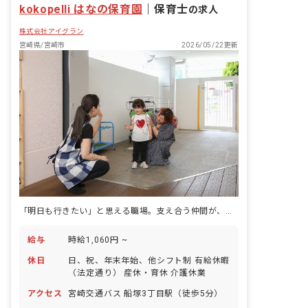
kokopelli はなの保育園
｜
保育士
の求人
株式会社アイグラン
宮崎県/宮崎市
2026/05/22更新
「明日も行きたい」と思える職場。支え合う仲間が、ここにいます。
給与
時給1,060円 ~
休日
日、祝、年末年始、他シフト制 有給休暇
（法定通り） 産休・育休 介護休業
アクセス
宮崎交通バス 船塚3丁目駅（徒歩5分）