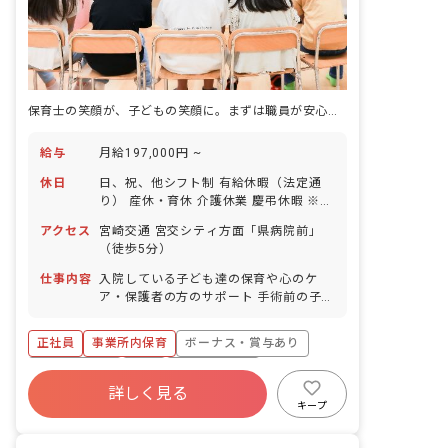
保育士の笑顔が、子どもの笑顔に。まずは職員が安心して働ける制度を整備。
給与
月給197,000円 ~
休日
日、祝、他シフト制 有給休暇（法定通
り） 産休・育休 介護休業 慶弔休暇 ※年
間休日107日
アクセス
宮崎交通 宮交シティ方面「県病院前」
（徒歩5分）
仕事内容
入院している子ども達の保育や心のケ
ア・保護者の方のサポート 手術前の子ど
も達にプレパレーション（紙芝居）等を
行います。夕涼み会・クリスマス会・節
正社員
事業所内保育
ボーナス・賞与あり
分等の季節に応じた行事も行っていま
す。
社会保険完備
有給
福利厚生充実
詳しく見る
退職金制度
昇給昇進あり
産休育休制度
キープ
未経験歓迎