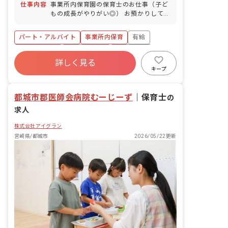
仕事内容
事業所内保育園の保育士のお仕事（子ど
もの成長がやりがい◎） お預かりしてい
る子ども達についてお世話をお願いしま
す。 ・食事・睡眠・排泄・清潔・衣類の
パート・アルバイト
事業所内保育
有給
着脱等 ・集団生活を通じた社会性の装着
・行事の計画・実行、お知らせの作成
福利厚生充実
産休育休制度
未経験歓迎
詳しく見る
研修充実
WEB面接OK
複数園あり
キープ
ブランクOK
都城市郡医師会病院むーじーず
｜
保育士
の
求人
株式会社アイグラン
宮崎県/都城市
2026/05/22更新