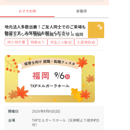
おすすめ順
新着順
地元法人多数出展！ご友人同士でのご来場も
歓迎です。お気軽にお越しください！
保育士バンク！就職・転職フェスタ in 福岡
持ち物不要
特典あり
学生さん歓迎
入退場自由
開催日
2026年9月6日(日)
会場
TKPエルガーラホール（天神駅より徒歩約5
分）