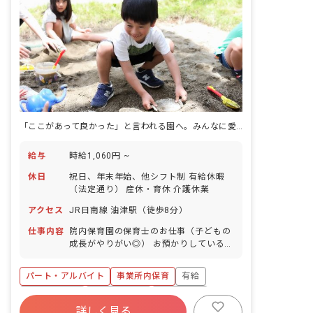
「ここがあって良かった」と言われる園へ。みんなに愛される施設を目指して。
給与
時給1,060円 ~
休日
祝日、年末年始、他シフト制 有給休暇
（法定通り） 産休・育休 介護休業
アクセス
JR日南線 油津駅（徒歩8分）
仕事内容
院内保育園の保育士のお仕事（子どもの
成長がやりがい◎） お預かりしている子
ども達についてお世話をお願いします ・
食事・睡眠・排泄・清潔・衣類の着脱等
パート・アルバイト
事業所内保育
有給
・集団生活を通じた社会性の装着 ・行事
の計画・実行、お知らせの作成
福利厚生充実
産休育休制度
未経験歓迎
詳しく見る