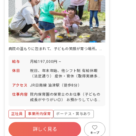
病院の温もりに包まれて、子どもの笑顔が育つ場所。安心感とともに働く。
給与
月給197,000円 ~
休日
祝日、年末年始、他シフト制 有給休暇
（法定通り） 産休・育休（取得実績多
数） 介護休業 慶弔休暇 ※年間休日107
アクセス
JR日南線 油津駅（徒歩8分）
日（週1日または4週4日以上の休日を付
与）
仕事内容
院内保育園の保育士のお仕事（子どもの
成長がやりがい◎） お預かりしている子
ども達についてお世話をお願いします ・
食事・睡眠・排泄・清潔・衣類の着脱等
正社員
事業所内保育
ボーナス・賞与あり
・集団生活を通じた社会性の装着 ・行事
の計画・実行、お知らせの作成
社会保険完備
有給
福利厚生充実
詳しく見る
退職金制度
昇給昇進あり
産休育休制度
キープ