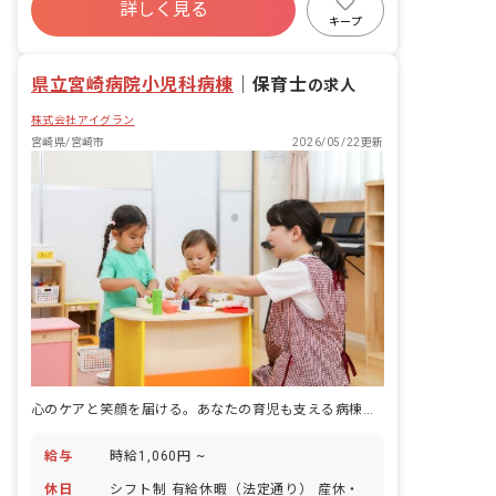
詳しく見る
研修充実
WEB面接OK
複数園あり
キープ
ブランクOK
県立宮崎病院小児科病棟
｜
保育士
の求人
株式会社アイグラン
宮崎県/宮崎市
2026/05/22更新
心のケアと笑顔を届ける。あなたの育児も支える病棟保育
給与
時給1,060円 ~
休日
シフト制 有給休暇（法定通り） 産休・