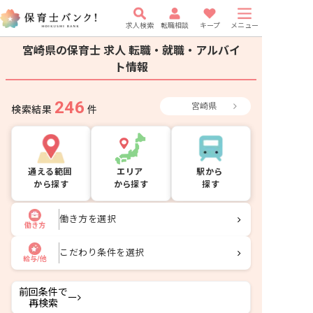
求人検索
転職相談
キープ
メニュー
宮崎県の保育士 求人
転職・就職・アルバイ
ト情報
246
宮崎県
検索結果
件
通える範囲
エリア
駅から
から探す
から探す
探す
働き方を選択
働き方
こだわり条件を選択
給与/他
前回条件で
ー
再検索