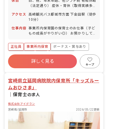
休日
日、祝、年末年始、他シフト制 有給休暇
（法定通り） 産休・育休（取得実績多
数） 介護休業 慶弔休暇 ※年間休日107
アクセス
高崎観光バス都城市方面 下金田駅（徒歩
日
10分）
仕事内容
事業所内保育園の保育士のお仕事（子ど
もの成長がやりがい◎） お預かりしてい
る子ども達についてお世話をお願いしま
す。 ・食事・睡眠・排泄・清潔・衣類の
正社員
事業所内保育
ボーナス・賞与あり
着脱等 ・集団生活を通じた社会性の装着
・行事の計画・実行、お知らせの作成
社会保険完備
有給
福利厚生充実
詳しく見る
退職金制度
昇給昇進あり
産休育休制度
キープ
未経験歓迎
宮崎県立延岡病院院内保育所「キッズルー
ムおひさま」
｜
保育士
の求人
株式会社アイグラン
宮崎県/延岡市
2026/05/22更新