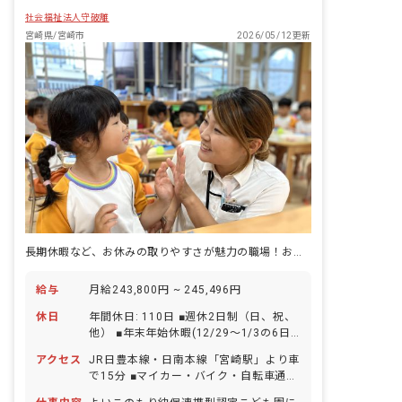
社会福祉法人守破離
宮崎県/宮崎市
2026/05/12更新
長期休暇など、お休みの取りやすさが魅力の職場！お子さんの入園もOK
給与
月給243,800円 ~ 245,496円
休日
年間休日: 110日 ■週休2日制（日、祝、
他） ■年末年始休暇(12/29～1/3の6日
間） ■有給休暇（初年度10日／半休も取
アクセス
JR日豊本線・日南本線「宮崎駅」より車
得可能／取得率90％／5日以上の連休相
で15分 ■マイカー・バイク・自転車通勤
談OK） ※有休は確実に取得できるの
可（駐車場完備／月額4,150円）
で、長期休暇の計画も立てやすいです！