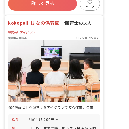
詳しく見る
研修充実
WEB面接OK
複数園あり
キープ
ブランクOK
kokopelli はなの保育園
｜
保育士
の求人
株式会社アイグラン
宮崎県/宮崎市
2026/05/22更新
400施設以上を運営するアイグランで安心保育、保育士生活を応援します
給与
月給197,000円 ~
休日
日、祝、年末年始、他シフト制 有給休暇