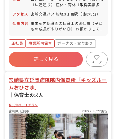
（法定通り） 産休・育休（取得実績多
数） 介護休業 慶弔休暇 ※年間休日107
アクセス
宮崎交通バス 船塚3丁目駅（徒歩5分）
日
仕事内容
事業所内保育園の保育士のお仕事（子ど
もの成長がやりがい◎） お預かりしてい
る子ども達についてお世話をお願いしま
す。 ・食事・睡眠・排泄・清潔・衣類の
正社員
事業所内保育
ボーナス・賞与あり
着脱等 ・集団生活を通じた社会性の装着
・行事の計画・実行、お知らせの作成
社会保険完備
有給
福利厚生充実
詳しく見る
退職金制度
昇給昇進あり
産休育休制度
キープ
未経験歓迎
宮崎県立延岡病院院内保育所「キッズルー
ムおひさま」
｜
保育士
の求人
株式会社アイグラン
宮崎県/延岡市
2026/05/22更新