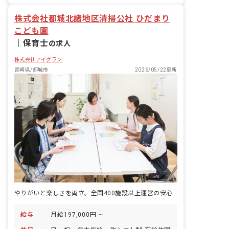
株式会社都城北諸地区清掃公社 ひだまり
こども園
｜
保育士
の求人
株式会社アイグラン
宮崎県/都城市
2026/05/22更新
やりがいと楽しさを両立。全国400施設以上運営の安心基盤のもと輝く保育士へ
給与
月給197,000円 ~