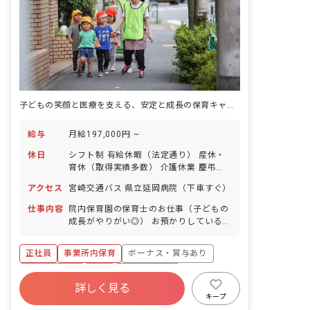
子どもの笑顔と医療を支える、安定と成長の保育キャリア
給与
月給197,000円 ~
休日
シフト制 有給休暇（法定通り） 産休・
育休（取得実績多数） 介護休業 慶弔休
暇 ※年間休日107日（週1日または4週4
アクセス
宮崎交通バス 県立延岡病院（下車すぐ）
日以上の休日を付与）
仕事内容
院内保育園の保育士のお仕事（子どもの
成長がやりがい◎） お預かりしている子
ども達についてお世話をお願いします ・
食事・睡眠・排泄・清潔・衣類の着脱等
正社員
事業所内保育
ボーナス・賞与あり
・集団生活を通じた社会性の装着 ・行事
の計画・実行、お知らせの作成
社会保険完備
有給
福利厚生充実
詳しく見る
退職金制度
昇給昇進あり
産休育休制度
キープ
未経験歓迎