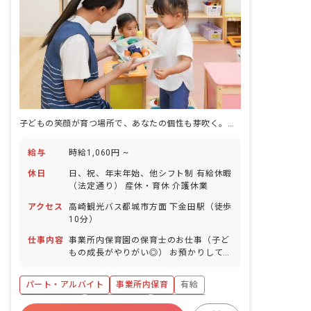
子どもの笑顔が育つ場所で、あなたの個性も芽吹く。週3日〜OK
給与
時給1,060円 ~
休日
日、祝、年末年始、他シフト制 有給休暇
（法定通り） 産休・育休 介護休業
アクセス
高崎観光バス都城市方面 下金田駅（徒歩
10分）
仕事内容
事業所内保育園の保育士のお仕事（子ど
もの成長がやりがい◎） お預かりしてい
る子ども達についてお世話をお願いしま
す。 ・食事・睡眠・排泄・清潔・衣類の
パート・アルバイト
事業所内保育
有給
着脱等 ・集団生活を通じた社会性の装着
・行事の計画・実行、お知らせの作成
福利厚生充実
産休育休制度
未経験歓迎