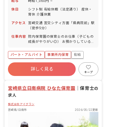
給与
時給1,060円 ~
休日
シフト制 有給休暇（法定通り） 産休・
育休 介護休業
アクセス
宮崎交通 宮交シティ方面「県病院前」駅
（徒歩5分）
仕事内容
院内保育園の保育士のお仕事（子どもの
成長がやりがい◎） お預かりしている子
ども達についてお世話をお願いします ・
食事・睡眠・排泄・清潔・衣類の着脱等
パート・アルバイト
事業所内保育
有給
・集団生活を通じた社会性の装着 ・行事
の計画・実行、お知らせの作成
福利厚生充実
産休育休制度
未経験歓迎
詳しく見る
研修充実
WEB面接OK
複数園あり
キープ
ブランクOK
宮崎県立日南病院 ひなた保育園
｜
保育士
の
求人
株式会社アイグラン
宮崎県/日南市
2026/05/22更新