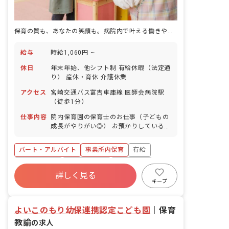
保育の質も、あなたの笑顔も。病院内で叶える働きやすさ
給与
時給1,060円 ~
休日
年末年始、他シフト制 有給休暇（法定通
り） 産休・育休 介護休業
アクセス
宮崎交通バス富吉車庫線 医師会病院駅
（徒歩1分）
仕事内容
院内保育園の保育士のお仕事（子どもの
成長がやりがい◎） お預かりしている子
ども達についてお世話をお願いします ・
食事・睡眠・排泄・清潔・衣類の着脱等
パート・アルバイト
事業所内保育
有給
・集団生活を通じた社会性の装着 ・行事
の計画・実行、お知らせの作成
福利厚生充実
産休育休制度
未経験歓迎
詳しく見る
研修充実
WEB面接OK
複数園あり
キープ
ブランクOK
よいこのもり幼保連携認定こども園
｜
保育
教諭
の求人