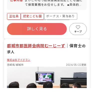
仕事内容
よいこのもり幼保連携型認定こども園に
■産前産後・育児休暇（産休取得率
て保育業務をお任せします。 ■具体的な
100％／復帰率100％） ■慶弔休暇 ■介
仕事内容 ・0歳～5歳児の担任業務（複
護・看護休暇
数担任ですので、安心して保育ができま
正社員
認定こども園
ボーナス・賞与あり
す） ・保育環境準備 ・指導計画の作成
・園児の発達、遊びの様子の記録 ・送迎
寮・住宅・家賃補助あり
社会保険完備
時の保護者対応 ・日曜日行事出勤（代休
詳しく見る
有給
福利厚生充実
退職金制度
あり）
キープ
残業少なめ
昇給昇進あり
都城市郡医師会病院むーじーず
｜
保育士
の
求人
株式会社アイグラン
宮崎県/都城市
2026/05/22更新
非公開の求人多数！ 紹介登録はこちら
転職サポートに申し込む