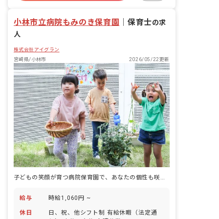
未経験歓迎
小林市立病院もみのき保育園
｜
保育士
の求
人
株式会社アイグラン
宮崎県/小林市
2026/05/22更新
子どもの笑顔が育つ病院保育園で、あなたの個性も咲かせませんか
給与
時給1,060円 ~
休日
日、祝、他シフト制 有給休暇（法定通