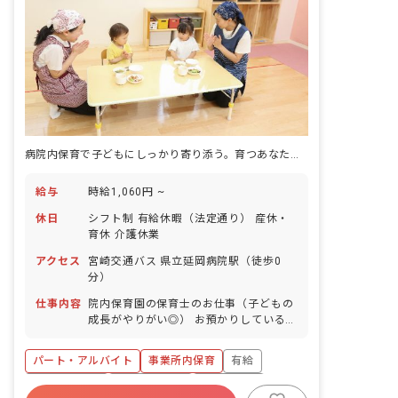
病院内保育で子どもにしっかり寄り添う。育つあなたの保育スキル。
給与
時給1,060円 ~
休日
シフト制 有給休暇（法定通り） 産休・
育休 介護休業
アクセス
宮崎交通バス 県立延岡病院駅（徒歩0
分）
仕事内容
院内保育園の保育士のお仕事（子どもの
成長がやりがい◎） お預かりしている子
ども達についてお世話をお願いします ・
食事・睡眠・排泄・清潔・衣類の着脱等
パート・アルバイト
事業所内保育
有給
・集団生活を通じた社会性の装着 ・行事
の計画・実行、お知らせの作成
福利厚生充実
産休育休制度
未経験歓迎