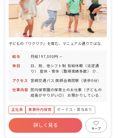
子どもの「ワクワク」を育む、マニュアル通りではなく子どもに寄り添う保育。
給与
月給197,000円 ~
休日
日、祝、他シフト制 有給休暇（法定通
り） 産休・育休（取得実績多数） 介護
休業 慶弔休暇 ※年間休日107日
アクセス
宮崎交通バス 医師会病院駅（徒歩0分）
仕事内容
院内保育園の保育士のお仕事（子どもの
成長がやりがい◎） お預かりしている子
ども達についてお世話をお願いします ・
食事・睡眠・排泄・清潔・衣類の着脱等
正社員
事業所内保育
ボーナス・賞与あり
・集団生活を通じた社会性の装着 ・行事
の計画・実行、お知らせの作成
社会保険完備
有給
福利厚生充実
詳しく見る
退職金制度
昇給昇進あり
産休育休制度
キープ
未経験歓迎