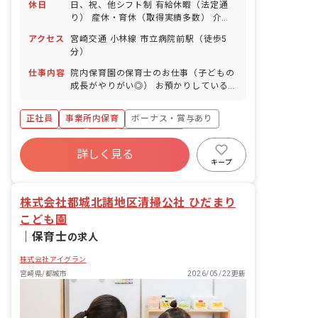
休日
日、祝、他シフト制 有給休暇（法定通
り） 産休・育休（取得実績多数） 介護
休業 慶弔休暇 ※年間休日107日
アクセス
宮崎交通 小林線 市立病院前駅（徒歩5
分）
仕事内容
院内保育園の保育士のお仕事（子どもの
成長がやりがい◎） お預かりしている子
ども達についてお世話をお願いします ・
食事・睡眠・排泄・清潔・衣類の着脱等
正社員
事業所内保育
ボーナス・賞与あり
・集団生活を通じた社会性の装着 ・行事
の計画・実行、お知らせの作成
社会保険完備
有給
福利厚生充実
詳しく見る
退職金制度
昇給昇進あり
産休育休制度
キープ
未経験歓迎
株式会社都城北諸地区清掃公社 ひだまり
こども園
｜
保育士
の求人
株式会社アイグラン
宮崎県/都城市
2026/05/22更新