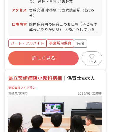
り） 産休・育休 介護休業
アクセス
宮崎交通 小林線 市立病院前駅（徒歩5
分）
仕事内容
院内保育園の保育士のお仕事（子どもの
成長がやりがい◎） お預かりしている子
ども達についてお世話をお願いします ・
食事・睡眠・排泄・清潔・衣類の着脱等
パート・アルバイト
事業所内保育
有給
・集団生活を通じた社会性の装着 ・行事
の計画・実行、お知らせの作成
福利厚生充実
産休育休制度
未経験歓迎
詳しく見る
研修充実
WEB面接OK
複数園あり
キープ
ブランクOK
県立宮崎病院小児科病棟
｜
保育士
の求人
株式会社アイグラン
宮崎県/宮崎市
2026/05/22更新