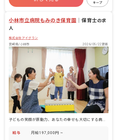
研修充実
WEB面接OK
複数園あり
キープ
ブランクOK
小林市立病院もみのき保育園
｜
保育士
の求
人
株式会社アイグラン
宮崎県/小林市
2026/05/22更新
子どもの笑顔が原動力、あなたの幸せも大切にする病院保育園
給与
月給197,000円 ~