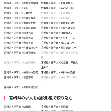
宮崎県 × 保育士 × 産休育休制度
宮崎県 × 保育士 × 未経験歓迎
宮崎県 × 保育士 × 有給
宮崎県 × 保育士 × 駅近5分以内
宮崎県 × 保育士 × 扶養内可
宮崎県 × 保育士 × 上京者歓迎
宮崎県 × 保育士 × 残業少なめ
宮崎県 × 保育士 × 低離職率
宮崎県 × 保育士 × 退職金制度
宮崎県 × 保育士 × 勤務地選択可
宮崎県 × 保育士 × 正社員登用
宮崎県 × 保育士 × 昇給昇進あり
宮崎県 × 保育士 × 研修充実
宮崎県 × 保育士 × 複数園あり
宮崎県 × 保育士 × 設備充実
宮崎県 × 保育士 × アットホーム
宮崎県 × 保育士 × 復帰率高
宮崎県 × 保育士 × 週2.3日~OK
宮崎県 × 保育士 × WEB面接OK
宮崎県 × 保育士 × 家庭都合休OK
宮崎県 × 保育士 × 交通費支給
宮崎県 × 保育士 × 借り上げ社宅制
度
宮崎県 × 保育士 × 給食費補助
宮崎県 × 保育士 × 託児所・保育支
援あり
宮崎県 × 保育士 × 午前のみ勤務
宮崎県 × 保育士 × 午後のみ勤務
宮崎県 × 保育士 × 学歴不問
宮崎県 × 保育士 × 持ち帰り仕事な
し
宮崎県 × 保育士 × 自転車通勤可
宮崎県の求人を施設形態で絞り込む
宮崎県 × 保育士 × 幼稚園
宮崎県 × 保育士 × 保育園