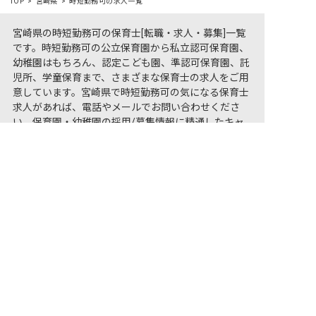
TOP
宮崎県
時短勤務可の求人一覧
宮崎県の時短勤務可の保育士[転職・求人・募集]一覧
です。時短勤務可の公立保育園から私立認可保育園、
幼稚園はもちろん、認定こども園、準認可保育園、託
児所、学童保育まで、さまざまな保育士の求人をご用
意しています。宮崎県で時短勤務可の気になる保育士
求人があれば、電話やメールでお問い合わせくださ
い。保育園・幼稚園の採用/募集情報に精通したキャ
非公開の求人多数！ 紹介登録はこちら
リアアドバイザーがあなたに最適な求人をご紹介させ
ていただきます。宮崎県の保育士求人・転職サイト
宮崎県の求人を紹介してもらう
【保育士バンク!】
保育士バンク！は
あなたに合う職場を一緒にお探します
保育をよく知るアドバイザーがフルサポート
非公開求人やここだけの保育園情報が充実
累計40万人以上が利用した信頼実績