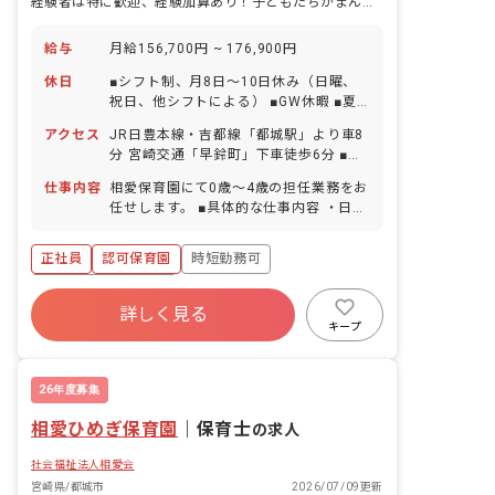
経験者は特に歓迎、経験加算あり！子どもたちがまんなかの保育をしています
給与
月給156,700円 ~ 176,900円
休日
■シフト制、月8日～10日休み（日曜、
祝日、他シフトによる） ■GW休暇 ■夏
季休暇（1日間） ■年末年始休暇（12月
アクセス
JR日豊本線・吉都線「都城駅」より車8
29日～1月3日、最大6日間）※有給休暇
分 宮崎交通「早鈴町」下車徒歩6分 ■マ
の取得として処理 ■有給休暇（取得率
イカー・自転車通勤OK（駐車場完備）
70％／半日単位での取得可／5日以上の
仕事内容
相愛保育園にて0歳～4歳の担任業務をお
取得も可能） ■慶弔休暇 ■産前産後・育
任せします。 ■具体的な仕事内容 ・日
児休暇（取得率100％・復帰率100％）
案・週案・月案の作成 ・連絡帳（水・土
■介護・看護休暇 ■生理休暇 ※年間休日
なし）記入 ・児童票などの記録
正社員
認可保育園
時短勤務可
105日（有休は別途付与） ※お子様の体
調不良や行事による、遅刻・早退・欠勤
ボーナス・賞与あり
などの相談も柔軟に対応いたします。
詳しく見る
寮・住宅・家賃補助あり
社会保険完備
キープ
有給
福利厚生充実
退職金制度
残業少なめ
26年度募集
相愛ひめぎ保育園
｜
保育士
の求人
社会福祉法人相愛会
宮崎県/都城市
2026/07/09更新