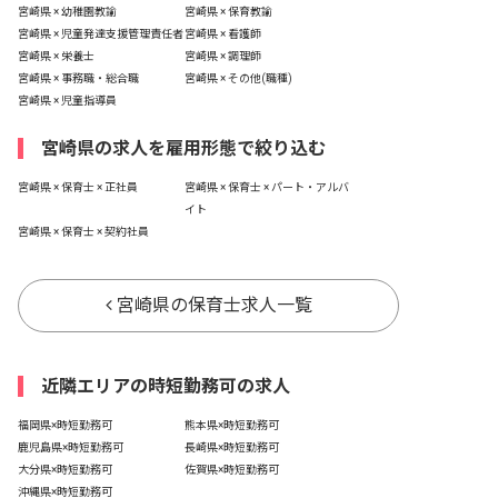
宮崎県 × 幼稚園教諭
宮崎県 × 保育教諭
宮崎県 × 児童発達支援管理責任者
宮崎県 × 看護師
宮崎県 × 栄養士
宮崎県 × 調理師
宮崎県 × 事務職・総合職
宮崎県 × その他(職種)
宮崎県 × 児童指導員
宮崎県の求人を雇用形態で絞り込む
宮崎県 × 保育士 × 正社員
宮崎県 × 保育士 × パート・アルバ
イト
宮崎県 × 保育士 × 契約社員
宮崎県の保育士求人一覧
近隣エリアの時短勤務可の求人
福岡県×時短勤務可
熊本県×時短勤務可
鹿児島県×時短勤務可
長崎県×時短勤務可
大分県×時短勤務可
佐賀県×時短勤務可
沖縄県×時短勤務可