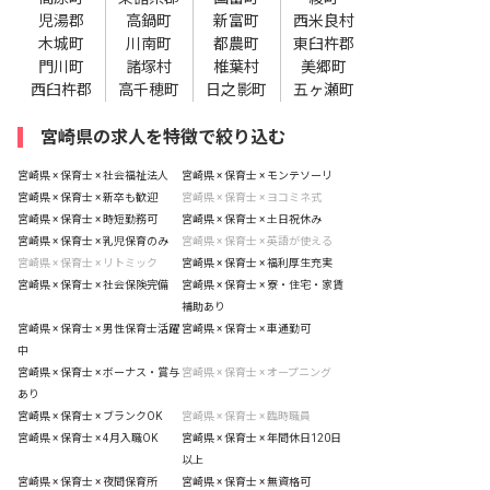
児湯郡
高鍋町
新富町
西米良村
木城町
川南町
都農町
東臼杵郡
門川町
諸塚村
椎葉村
美郷町
西臼杵郡
高千穂町
日之影町
五ヶ瀬町
宮崎県の求人を特徴で絞り込む
宮崎県 × 保育士 × 社会福祉法人
宮崎県 × 保育士 × モンテソーリ
宮崎県 × 保育士 × 新卒も歓迎
宮崎県 × 保育士 × ヨコミネ式
宮崎県 × 保育士 × 時短勤務可
宮崎県 × 保育士 × 土日祝休み
宮崎県 × 保育士 × 乳児保育のみ
宮崎県 × 保育士 × 英語が使える
宮崎県 × 保育士 × リトミック
宮崎県 × 保育士 × 福利厚生充実
宮崎県 × 保育士 × 社会保険完備
宮崎県 × 保育士 × 寮・住宅・家賃
補助あり
宮崎県 × 保育士 × 男性保育士活躍
宮崎県 × 保育士 × 車通勤可
中
宮崎県 × 保育士 × ボーナス・賞与
宮崎県 × 保育士 × オープニング
あり
宮崎県 × 保育士 × ブランクOK
宮崎県 × 保育士 × 臨時職員
宮崎県 × 保育士 × 4月入職OK
宮崎県 × 保育士 × 年間休日120日
以上
宮崎県 × 保育士 × 夜間保育所
宮崎県 × 保育士 × 無資格可