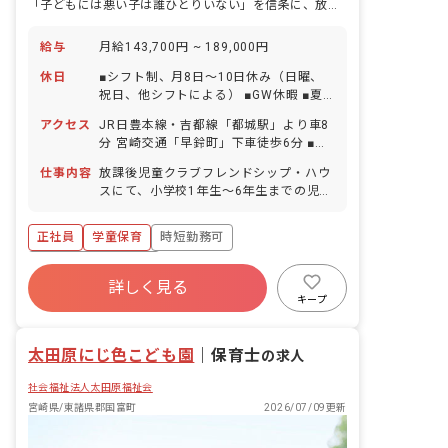
「子どもには悪い子は誰ひとりいない」を信条に、放課後の居場所をつくる学童保育です。
給与
月給143,700円 ~ 189,000円
休日
■シフト制、月8日～10日休み（日曜、
祝日、他シフトによる） ■GW休暇 ■夏
季休暇（1日間） ■年末年始休暇（12月
アクセス
JR日豊本線・吉都線「都城駅」より車8
29日～1月3日、最大6日間）※有給休暇
分 宮崎交通「早鈴町」下車徒歩6分 ■マ
の取得として処理 ■有給休暇（取得率
イカー・自転車通勤OK（駐車場完備）
70％／半日単位での取得可／5日以上の
仕事内容
放課後児童クラブフレンドシップ・ハウ
取得も可能） ■慶弔休暇 ■産前産後・育
スにて、小学校1年生～6年生までの児童
児休暇（取得率100％・復帰率100％）
の保育をお任せします。
■介護・看護休暇 ■生理休暇 ※年間休日
正社員
学童保育
時短勤務可
105日（有休は別途付与） ※お子様の体
調不良や行事による、遅刻・早退・欠勤
ボーナス・賞与あり
などの相談も柔軟に対応いたします。
詳しく見る
寮・住宅・家賃補助あり
社会保険完備
キープ
有給
福利厚生充実
残業少なめ
昇給昇進あり
太田原にじ色こども園
｜
保育士
の求人
社会福祉法人太田原福祉会
宮崎県/東諸県郡国富町
2026/07/09更新