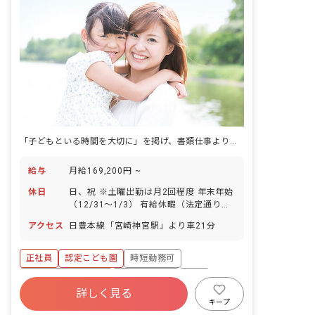
「子どもといる時間を大切に」を掲げ、書類仕事より子どもと向き合う時間を選ぶ認定こども園です。
給与
月給169,200円 ~
休日
日、祝 ※土曜出勤は月2回程度 年末年始
（12/31～1/3） 有給休暇（法定通り）
特別休暇（結婚・出産・慶弔等）
アクセス
日豊本線「宮崎神宮駅」より車21分
正社員
認定こども園
時短勤務可
ボーナス・賞与あり
社会保険完備
有給
詳しく見る
残業少なめ
昇給昇進あり
社会福祉法人
キープ