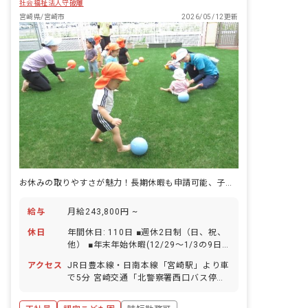
社会福祉法人守破離
宮崎県/宮崎市
2026/05/12更新
お休みの取りやすさが魅力！長期休暇も申請可能、子連れ出勤もOK
給与
月給243,800円 ~
休日
年間休日: 110日 ■週休2日制（日、祝、
他） ■年末年始休暇(12/29～1/3の9日
間） ■有給休暇（初年度10日／半休も取
アクセス
JR日豊本線・日南本線「宮崎駅」より車
得可能／取得率90％／5日以上の連休相
で5分 宮崎交通「北警察署西口バス停」
談OK） ※有休は確実に取得できるの
より徒歩3分 ■マイカー・バイク・自転
で、長期休暇の計画も立てやすいです！
車通勤可（駐車場完備／月額4,150円）
■産前産後・育児休暇（産休取得率