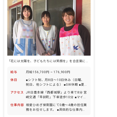
「花には太陽を、子どもたちには笑顔を」を合言葉に、愛情豊かな保育を届ける園です。
給与
月給156,700円 ~ 176,900円
休日
■シフト制、月8日～10日休み（日曜、
祝日、他シフトによる） ■GW休暇 ■夏
季休暇（1日間） ■年末年始休暇（12月
アクセス
JR日豊本線「西都城駅」より車で8分 宮
29日～1月3日、最大6日間）※有給休暇
崎交通「早鈴町」下車徒歩10分 ■マイカ
の取得として処理 ■有給休暇（取得率
ー・自転車通勤OK（駐車場完備）
70％／半日単位での取得可／5日以上の
仕事内容
相愛ひめぎ保育園にて0歳～4歳の担任業
取得も可能） ■慶弔休暇 ■産前産後・育
務をお任せします。 ■具体的な仕事内容
児休暇（取得率100％・復帰率100％）
・日案・週案・月案の作成 ・連絡帳