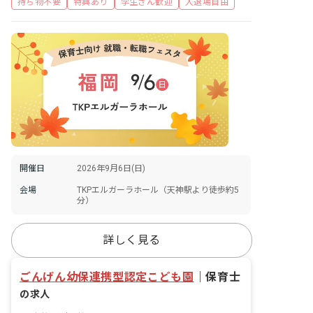
持ち物不要
特典あり
学生さん歓迎
入退場自由
開催日
2026年9月6日(日)
会場
TKPエルガーラホール（天神駅より徒歩約5
分）
詳しく見る
ごんげん幼保連携型認定こども園
｜
保育士
の求人