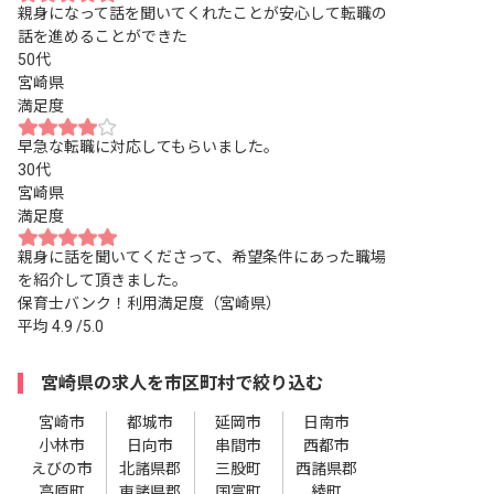
親身になって話を聞いてくれたことが安心して転職の
話を進めることができた
50代
宮崎県
満足度
早急な転職に対応してもらいました。
30代
宮崎県
満足度
親身に話を聞いてくださって、希望条件にあった職場
を紹介して頂きました。
保育士バンク！利用満足度（宮崎県）
平均
4.9
/5.0
宮崎県の求人を市区町村で絞り込む
宮崎市
都城市
延岡市
日南市
小林市
日向市
串間市
西都市
えびの市
北諸県郡
三股町
西諸県郡
高原町
東諸県郡
国富町
綾町