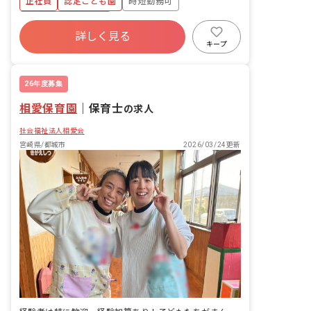
正社員
認定こども園
時短勤務可
100％／復帰率100％） ■慶弔休暇 ■介
ボーナス・賞与あり
護・看護休暇
詳しく見る
寮・住宅・家賃補助あり
社会保険完備
キープ
有給
福利厚生充実
退職金制度
残業少なめ
26年度募集
相愛保育園
｜
保育士
の求人
社会福祉法人相愛会
宮崎県/都城市
2026/03/24更新