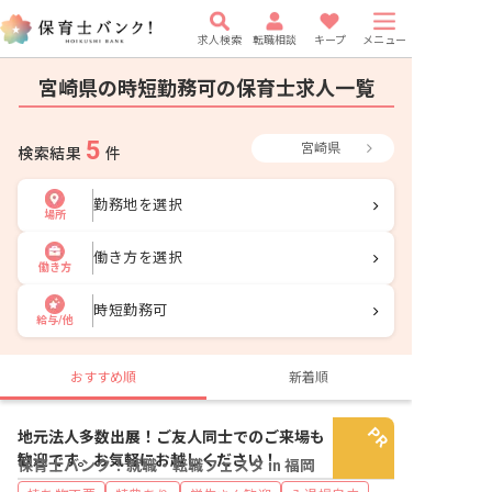
求人検索
転職相談
キープ
メニュー
宮崎県の時短勤務可の保育士求人一覧
5
宮崎県
検索結果
件
勤務地を選択
場所
働き方を選択
働き方
時短勤務可
給与/他
おすすめ順
新着順
地元法人多数出展！ご友人同士でのご来場も
歓迎です。お気軽にお越しください！
保育士バンク！就職・転職フェスタ in 福岡