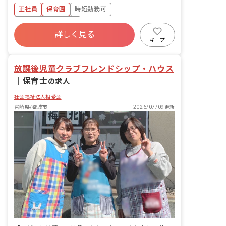
■介護・看護休暇 ■生理休暇 ※年間休日
（水・土なし）記入 ・児童票などの記録
正社員
保育園
時短勤務可
105日（有休は別途付与） ※お子様の体
調不良や行事による、遅刻・早退・欠勤
ボーナス・賞与あり
などの相談も柔軟に対応いたします。
詳しく見る
寮・住宅・家賃補助あり
社会保険完備
キープ
有給
福利厚生充実
退職金制度
残業少なめ
放課後児童クラブフレンドシップ・ハウス
｜
保育士
の求人
社会福祉法人相愛会
宮崎県/都城市
2026/07/09更新