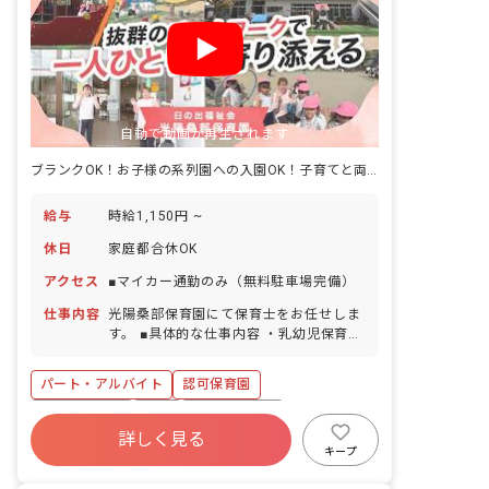
自動で動画が再生されます
ブランクOK！お子様の系列園への入園OK！子育てと両立できる環境です
給与
時給1,150円 ~
休日
家庭都合休OK
アクセス
■マイカー通勤のみ（無料駐車場完備）
仕事内容
光陽桑部保育園にて保育士をお任せしま
す。 ■具体的な仕事内容 ・乳幼児保育全
般
パート・アルバイト
認可保育園
社会保険完備
有給
福利厚生充実
詳しく見る
退職金制度
残業少なめ
昇給昇進あり
キープ
産休育休制度
社会福祉法人