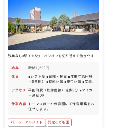
残業なし×駅チカ5分！オンオフを切り替えて働きやすい職場環境です◎
給与
時給1,200円 ~
休日
■シフト制 ■日曜・祝日 ■年末年始休暇
（5日間） ■有給休暇 ■慶弔休暇 ■産前産
後・育児休暇（取得・復帰率100%） ■
アクセス
平田町駅（鉄鈴鹿線）徒歩5分 ■マイカ
介護・看護休暇
ー通勤OK
仕事内容
トーマスぼーや保育園にて保育業務をお
任せします。
パート・アルバイト
認定こども園