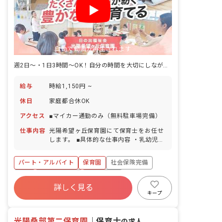
自動で動画が再生されます
週2日～・1日3時間～OK！自分の時間を大切にしながら働くことが可能。
給与
時給1,150円 ~
休日
家庭都合休OK
アクセス
■マイカー通勤のみ（無料駐車場完備）
仕事内容
光陽希望ヶ丘保育園にて保育士をお任せ
します。 ■具体的な仕事内容 ・乳幼児保
育全般
パート・アルバイト
保育園
社会保険完備
有給
福利厚生充実
退職金制度
詳しく見る
残業少なめ
昇給昇進あり
産休育休制度
キープ
社会福祉法人
光陽桑部第二保育園
｜
保育士
の求人