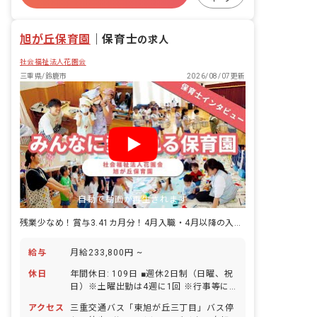
残業少なめ
昇給昇進あり
旭が丘保育園
｜
保育士
の求人
社会福祉法人花園会
三重県/鈴鹿市
2026/08/07更新
自動で動画が再生されます
残業少なめ！賞与3.41カ月分！4月入職・4月以降の入職も歓迎です
給与
月給233,800円 ~
休日
年間休日: 109日 ■週休2日制（日曜、祝
日）※土曜出勤は4週に1回 ※行事等に
より出勤日以外の土曜日出勤あり、その
アクセス
三重交通バス「東旭が丘三丁目」バス停
場合は平日に振替休日取得 ■年末年始休