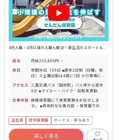
自動で動画が再生されます
4月入職・4月以降の入職も歓迎！新生活のスタートも安心の住居手当あり
給与
月給233,800円 ~
休日
年間休日: 109日 ■週休2日制（日曜、祝
日）※土曜出勤は4週に1回 ※行事等に
より出勤日以外の土曜日出勤あり、その
アクセス
三重交通バス「国府町」バス停から徒歩
場合は平日に振替休日取得 ■年末年始休
3分 ■マイカー・バイク・自転車通勤
暇（12/29～1/3） ■有給休暇（法定通
OK（無料駐車場完備）
りに付与／取得率93％／半日単位での取
仕事内容
栴檀保育園にて保育業務をお任せしま
得可／5日以上の連休応相談） ■産前産
す。 ■具体的な仕事内容 ・保育園での保
後・育児休暇（取得率100％・復帰率
育業務 ・お散歩、遊具を使用した園庭遊
100％）※入職1年後から利用可能、復
び ・給食、お昼寝、トイレのサポート
正社員
認可保育園
ボーナス・賞与あり
帰サポートも対応！ ■介護・看護休暇 ■
・保護者との連携（アプリ含む） ・書類
特別休暇（規定による） ・お休みの相談
作成（週案、月案、会議議事録など） ・
寮・住宅・家賃補助あり
社会保険完備
もしやすい職場です お子様の体調不良や
連絡帳記入、他
詳しく見る
有給
福利厚生充実
退職金制度
行事による遅刻・早退・欠勤の相談も可
キープ