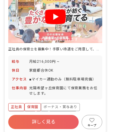
自動で動画が再生されます
正社員の保育士を募集中！手厚い待遇をご用意して、お持ちしています。
給与
月給216,000円 ~
休日
家庭都合休OK
アクセス
■マイカー通勤のみ（無料駐車場完備）
仕事内容
光陽希望ヶ丘保育園にて保育業務をお任
せします。
正社員
保育園
ボーナス・賞与あり
社会保険完備
有給
福利厚生充実
詳しく見る
退職金制度
残業少なめ
昇給昇進あり
キープ
産休育休制度