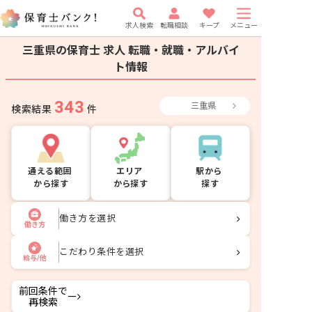
求人検索
転職相談
キープ
メニュー
三重県の保育士 求人
転職・就職・アルバイ
ト情報
343
三重県
検索結果
件
通える範囲
エリア
駅から
から探す
から探す
探す
働き方を選択
働き方
こだわり条件を選択
給与/他
前回条件で
ー
再検索