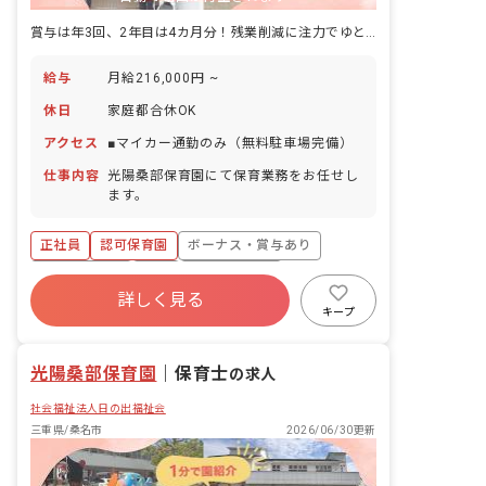
賞与は年3回、2年目は4カ月分！残業削減に注力でゆとりある保育環境です
給与
月給216,000円 ~
休日
家庭都合休OK
アクセス
■マイカー通勤のみ（無料駐車場完備）
仕事内容
光陽桑部保育園にて保育業務をお任せし
ます。
正社員
認可保育園
ボーナス・賞与あり
社会保険完備
有給
福利厚生充実
詳しく見る
退職金制度
残業少なめ
昇給昇進あり
キープ
産休育休制度
光陽桑部保育園
｜
保育士
の求人
社会福祉法人日の出福祉会
三重県/桑名市
2026/06/30更新