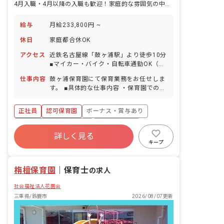
4月入職・4月以降の入職も歓迎！家庭的な雰囲気の中で保育をしませんか？
給与
月給233,800円 ~
休日
家庭都合休OK
アクセス
近鉄名古屋線「鼓ヶ浦駅」より徒歩10分
■マイカー・バイク・自転車通勤OK（無
料駐車場完備）
仕事内容
鼓ヶ浦保育園にて保育業務をお任せしま
す。 ■具体的な仕事内容 ・保育園での保
育業務 ・お散歩、遊具を使用した園庭遊
び ・給食、お昼寝、トイレのサポート
正社員
認可保育園
ボーナス・賞与あり
・保護者との連携（アプリ含む） ・書類
作成（週案、月案、会議議事録など） ・
寮・住宅・家賃補助あり
社会保険完備
連絡帳記入、他
詳しく見る
有給
福利厚生充実
退職金制度
キープ
残業少なめ
昇給昇進あり
栴檀保育園
｜
保育士
の求人
社会福祉法人花園会
三重県/鈴鹿市
2026/08/07更新