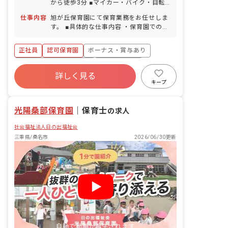
から徒歩3分 ■マイカー・バイク・自転
暇（12/29～1/3） ■有給休暇（法定通
車通勤OK（無料駐車場完備）
りに付与／取得率84％／半日単位での取
仕事内容
旭が丘保育園にて保育業務をお任せしま
得可／5日以上の応相談） ■産前産後・
す。 ■具体的な仕事内容 ・保育園での保
育児休暇（取得率100％・復帰率
育業務 ・お散歩、遊具を使用した園庭遊
100％）※入職1年後から利用可能、復
び ・給食、お昼寝、トイレのサポート
正社員
認可保育園
ボーナス・賞与あり
帰サポートも対応！ ■介護・看護休暇 ■
・保護者との連携（アプリ含む） ・書類
特別休暇（規定による） ・お休みの相談
作成（週案、月案、会議議事録など） ・
寮・住宅・家賃補助あり
社会保険完備
もしやすい職場です お子様の体調不良や
連絡帳記入、他
詳しく見る
有給
福利厚生充実
退職金制度
行事による遅刻・早退・欠勤の相談も可
キープ
残業少なめ
昇給昇進あり
光陽桑部保育園
｜
保育士
の求人
社会福祉法人日の出福祉会
三重県/桑名市
2026/06/30更新
自動で動画が再生されます