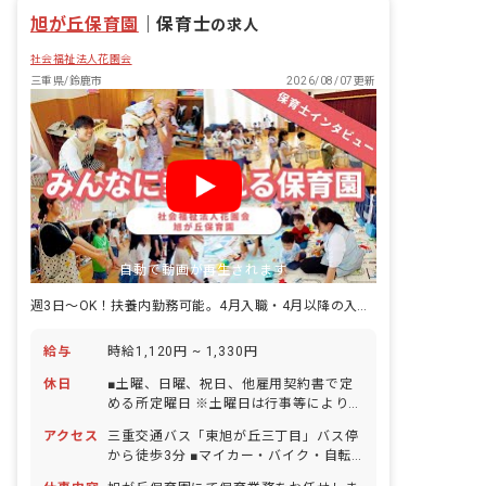
旭が丘保育園
｜
保育士
の求人
社会福祉法人花園会
三重県/鈴鹿市
2026/08/07更新
自動で動画が再生されます
週3日～OK！扶養内勤務可能。4月入職・4月以降の入職も歓迎
給与
時給1,120円 ~ 1,330円
休日
■土曜、日曜、祝日、他雇用契約書で定
める所定曜日 ※土曜日は行事等により年
5回程度出勤あり ■年末年始休暇
アクセス
三重交通バス「東旭が丘三丁目」バス停
（12/29～1/3） ■有給休暇（法定通り
から徒歩3分 ■マイカー・バイク・自転
／取得率84％／5日以上の連休応相談）
車通勤OK（無料駐車場完備）
■産前産後・育児休暇（取得率100％・