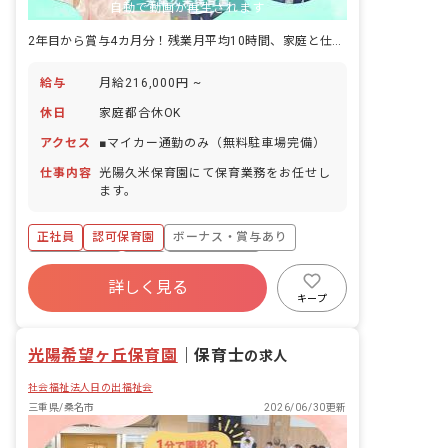
自動で動画が再生されます
2年目から賞与4カ月分！残業月平均10時間、家庭と仕事の両立も可能です
給与
月給216,000円 ~
休日
家庭都合休OK
アクセス
■マイカー通勤のみ（無料駐車場完備）
仕事内容
光陽久米保育園にて保育業務をお任せし
ます。
正社員
認可保育園
ボーナス・賞与あり
社会保険完備
有給
福利厚生充実
詳しく見る
退職金制度
残業少なめ
昇給昇進あり
キープ
産休育休制度
光陽希望ヶ丘保育園
｜
保育士
の求人
社会福祉法人日の出福祉会
三重県/桑名市
2026/06/30更新