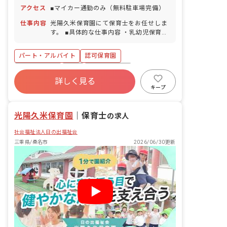
アクセス
■マイカー通勤のみ（無料駐車場完備）
仕事内容
光陽久米保育園にて保育士をお任せしま
す。 ■具体的な仕事内容 ・乳幼児保育全
般
パート・アルバイト
認可保育園
社会保険完備
有給
福利厚生充実
詳しく見る
退職金制度
残業少なめ
昇給昇進あり
キープ
産休育休制度
社会福祉法人
光陽久米保育園
｜
保育士
の求人
社会福祉法人日の出福祉会
三重県/桑名市
2026/06/30更新