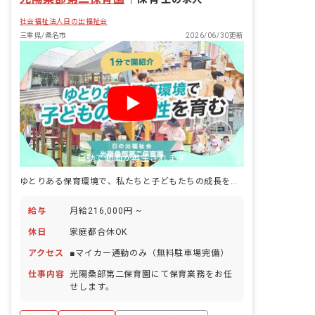
社会福祉法人日の出福祉会
三重県/桑名市
2026/06/30更新
自動で動画が再生されます
ゆとりある保育環境で、私たちと子どもたちの成長を見守りませんか
給与
月給216,000円 ~
休日
家庭都合休OK
アクセス
■マイカー通勤のみ（無料駐車場完備）
仕事内容
光陽桑部第二保育園にて保育業務をお任
せします。