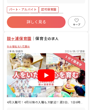
育全般
パート・アルバイト
認可保育園
社会保険完備
有給
福利厚生充実
詳しく見る
退職金制度
残業少なめ
昇給昇進あり
キープ
産休育休制度
社会福祉法人
鼓ヶ浦保育園
｜
保育士
の求人
社会福祉法人花園会
三重県/鈴鹿市
2026/08/07更新
自動で動画が再生されます
4月入職可！4月以降の入職も大歓迎！週3日、1日6時間～OK