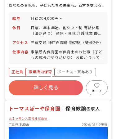
あなたの育児も、子どもたちの未来も。両方を支える保育の仕事。
給与
月給204,000円 ~
休日
日曜、年末年始、他シフト制 有給休暇
（法定通り） 産休・育休 介護休業 慶弔
休暇 ※年間休日107日
アクセス
三重交通 神戸白塚線 鎌切駅（徒歩2分）
仕事内容
事業所内保育園の保育士のお仕事（子ど
もの成長がやりがい◎） お預かりしてい
る子ども達についてお世話をお願いしま
す。 ・食事・睡眠・排泄・清潔・衣類の
正社員
事業所内保育
ボーナス・賞与あり
着脱等 ・集団生活を通じた社会性の装着
・行事の計画・実行、お知らせの作成
社会保険完備
有給
福利厚生充実
詳しく見る
退職金制度
昇給昇進あり
産休育休制度
キープ
未経験歓迎
トーマスぼーや保育園
｜
保育教諭
の求人
ルネッサンス三祐株式会社
三重県/鈴鹿市
2026/05/12更新