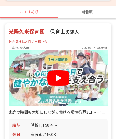
おすすめ順
新着順
光陽久米保育園
｜
保育士
の求人
社会福祉法人日の出福祉会
三重県/桑名市
2026/06/30更新
自動で動画が再生されます
家庭の時間も大切にしながら働ける環境◎週2日～・1日3時間～OK！
給与
時給1,150円 ~
休日
家庭都合休OK