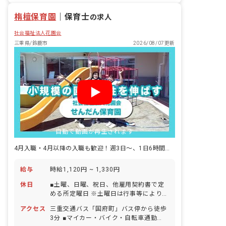
栴檀保育園
｜
保育士
の求人
社会福祉法人花園会
三重県/鈴鹿市
2026/08/07更新
自動で動画が再生されます
4月入職・4月以降の入職も歓迎！週3日～、1日6時間～勤務OKです
給与
時給1,120円 ~ 1,330円
休日
■土曜、日曜、祝日、他雇用契約書で定
める所定曜日 ※土曜日は行事等により年
5回程度出勤あり ■年末年始休暇
アクセス
三重交通バス「国府町」バス停から徒歩
（12/29～1/3） ■有給休暇（法定通り
3分 ■マイカー・バイク・自転車通勤
／取得率93％／5日以上の連休応相談）