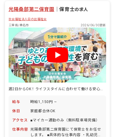
光陽桑部第二保育園
｜
保育士
の求人
社会福祉法人日の出福祉会
三重県/桑名市
2026/06/30更新
自動で動画が再生されます
週2日からOK！ライフスタイルに合わせて働ける安心の環境です
給与
時給1,150円 ~
休日
家庭都合休OK
アクセス
■マイカー通勤のみ（無料駐車場完備）
仕事内容
光陽桑部第二保育園にて保育士をお任せ
します。 ■具体的な仕事内容 ・乳幼児保