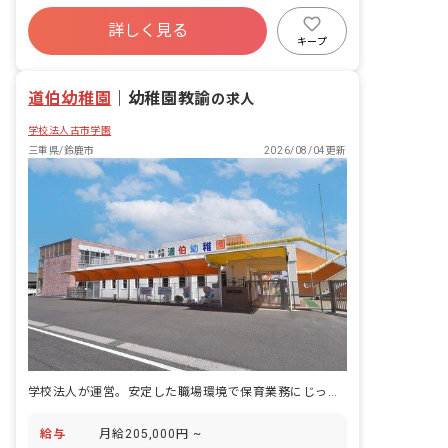
社会保険完備
有給
残業少なめ
詳しく見る
産休育休制度
車通勤可
駅近5分以内
キープ
復帰率高
給食費補助
道伯幼稚園
｜
幼稚園教諭
の求人
学校法人古市学園
三重県/鈴鹿市
2026/08/04更新
学校法人が運営。安定した職場環境で保育業務にじっくり取り組みませんか
給与
月給205,000円 ~