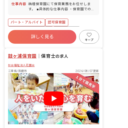
OK（無料駐車場完備）
■産前産後・育児休暇（取得率100％・
仕事内容
栴檀保育園にて保育業務をお任せしま
復帰率100％） ■介護・看護休暇 ■特別
す。 ■具体的な仕事内容 ・保育園での保
休暇（規定による） ・お休みの相談もし
育業務 ・お散歩、遊具を使用した園庭遊
やすい職場です お子様の体調不良や行事
び ・給食、お昼寝、トイレのサポート
パート・アルバイト
認可保育園
による遅刻・早退・欠勤の相談も可
・保護者との連携（アプリ含む） ・連絡
帳記入、他
寮・住宅・家賃補助あり
社会保険完備
詳しく見る
有給
福利厚生充実
退職金制度
キープ
産休育休制度
社会福祉法人
車通勤可
鼓ヶ浦保育園
｜
保育士
の求人
社会福祉法人花園会
三重県/鈴鹿市
2026/08/07更新
自動で動画が再生されます