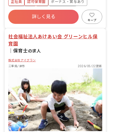
正社員
認可保育園
ボーナス・賞与あり
社会保険完備
有給
福利厚生充実
詳しく見る
退職金制度
残業少なめ
昇給昇進あり
キープ
産休育休制度
社会福祉法人あけあい会 グリーンヒル保
育園
｜
保育士
の求人
株式会社アイグラン
三重県/津市
2026/05/22更新