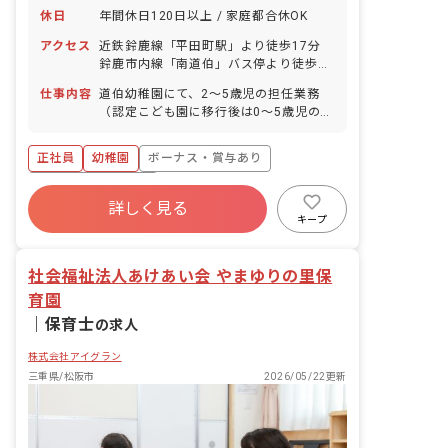
休日
年間休日120日以上 / 家庭都合休OK
アクセス
近鉄鈴鹿線「平田町駅」より徒歩17分
鈴鹿市内線「南道伯」バス停より徒歩4
分 ■マイカー・バイク・自転車通勤
仕事内容
道伯幼稚園にて、2～5歳児の担任業務
OK（駐車場完備）
（認定こども園に移行後は0～5歳児の担
任業務）全般をお任せします。 ■具体的
な業務内容 ・保育内容作成 ・連絡帳記
正社員
幼稚園
ボーナス・賞与あり
入 ・週案・月案作成 ・保護者対応等 ・
預かり保育 ・バス添乗 ・その他園内業
年間休日120日以上
務
詳しく見る
寮・住宅・家賃補助あり
社会保険完備
キープ
有給
福利厚生充実
退職金制度
残業少なめ
社会福祉法人あけあい会 やまゆりの里保
育園
｜
保育士
の求人
株式会社アイグラン
三重県/松阪市
2026/05/22更新