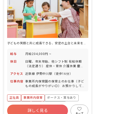
子どもの笑顔と共に成長できる、安定の土台と未来を育む保育の仕事
給与
月給204,000円 ~
休日
日曜、年末年始、他シフト制 有給休暇
（法定通り） 産休・育休 介護休業 慶弔
休暇 ※年間休日107日
アクセス
近鉄線 伊勢中川駅（徒歩16分）
仕事内容
事業所内保育園の保育士のお仕事（子ど
もの成長がやりがい◎） お預かりしてい
る子ども達についてお世話をお願いしま
す。 ・食事・睡眠・排泄・清潔・衣類の
正社員
事業所内保育
ボーナス・賞与あり
着脱等 ・集団生活を通じた社会性の装着
・行事の計画・実行、お知らせの作成
社会保険完備
有給
福利厚生充実
詳しく見る
退職金制度
昇給昇進あり
産休育休制度
キープ