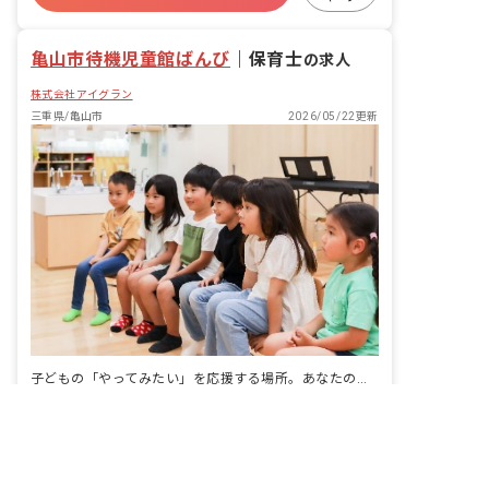
未経験歓迎
亀山市待機児童館ばんび
｜
保育士
の求人
株式会社アイグラン
三重県/亀山市
2026/05/22更新
子どもの「やってみたい」を応援する場所。あなたの理想の保育が叶う。
非公開の求人多数！ 紹介登録はこちら
給与
時給1,120円 ~
転職サポートに申し込む
休日
日、祝、年末年始、他シフト制 有給休暇
（法定通り） 産休・育休 介護休業