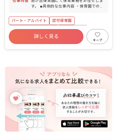
仕事内容
旭が丘保育園にて保育業務をお任せしま
復帰率100％） ■介護・看護休暇 ■特別
す。 ■具体的な仕事内容 ・保育園での保
休暇（規定による） ・お休みの相談もし
育業務 ・お散歩、遊具を使用した園庭遊
やすい職場です お子様の体調不良や行事
び ・給食、お昼寝、トイレのサポート
パート・アルバイト
認可保育園
による遅刻・早退・欠勤の相談も可
・保護者との連携（アプリ含む） ・連絡
帳記入、他
寮・住宅・家賃補助あり
社会保険完備
詳しく見る
有給
福利厚生充実
退職金制度
キープ
産休育休制度
社会福祉法人
車通勤可