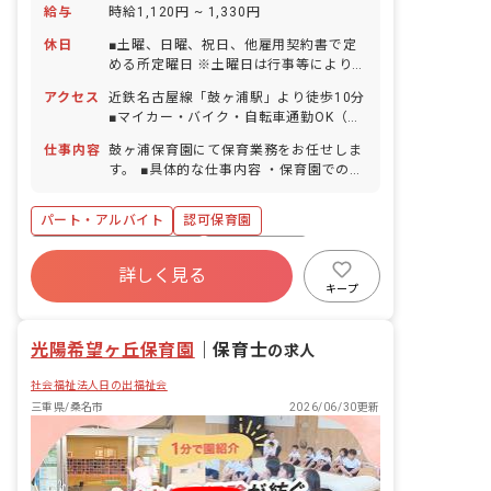
給与
時給1,120円 ~ 1,330円
休日
■土曜、日曜、祝日、他雇用契約書で定
める所定曜日 ※土曜日は行事等により年
5回程度出勤あり ■年末年始休暇
アクセス
近鉄名古屋線「鼓ヶ浦駅」より徒歩10分
（12/29～1/3） ■有給休暇（法定通り
■マイカー・バイク・自転車通勤OK（無
／取得率78％／5日以上の連休応相談）
料駐車場完備）
■産前産後・育児休暇（取得率100％・
仕事内容
鼓ヶ浦保育園にて保育業務をお任せしま
復帰率100％） ■介護・看護休暇 ■特別
す。 ■具体的な仕事内容 ・保育園での保
休暇（規定による） ・お休みの相談もし
育業務 ・お散歩、遊具を使用した園庭遊
やすい職場です お子様の体調不良や行事
び ・給食、お昼寝、トイレのサポート
パート・アルバイト
認可保育園
による遅刻・早退・欠勤の相談も可
・保護者との連携（アプリ含む） ・連絡
帳記入、他
寮・住宅・家賃補助あり
社会保険完備
詳しく見る
有給
福利厚生充実
退職金制度
キープ
産休育休制度
社会福祉法人
車通勤可
光陽希望ヶ丘保育園
｜
保育士
の求人
社会福祉法人日の出福祉会
三重県/桑名市
2026/06/30更新