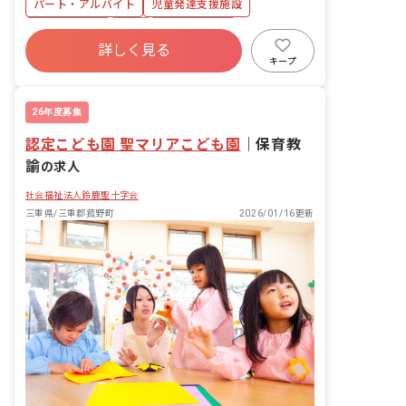
パート・アルバイト
児童発達支援施設
もたちの自立をサポートするお仕事で
す。
社会保険完備
有給
昇給昇進あり
詳しく見る
正社員登用
駅近5分以内
キープ
26年度募集
認定こども園 聖マリアこども園
｜
保育教
諭
の求人
社会福祉法人鈴鹿聖十字会
三重県/三重郡菰野町
2026/01/16更新