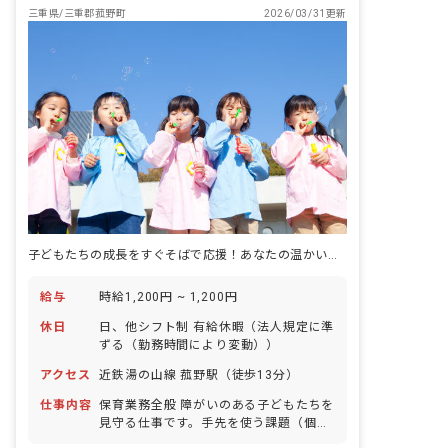
三重県/三重郡菰野町
2026/03/31更新
子どもたちの成長をすぐそばで応援！あなたの温かい気持ちが未来を育みます。
給与
時給1,200円 ~ 1,200円
休日
日、他シフト制 有給休暇（法人規定に準
ずる（勤務時間により変動））
アクセス
近鉄湯の山線 菰野駅（徒歩13分）
仕事内容
保育業務全般 障がいのある子どもたちを
見守る仕事です。手先を使う課題（個別
療育）や工作・公園遊び（集団活動）な