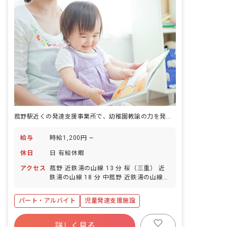
菰野駅近くの発達支援事業所で、幼稚園教諭の力を発揮する
給与
時給1,200円 ~
休日
日 有給休暇
アクセス
菰野 近鉄湯の山線 13 分 桜（三重） 近
鉄湯の山線 18 分 中菰野 近鉄湯の山線
29 分
パート・アルバイト
児童発達支援施設
詳しく見る