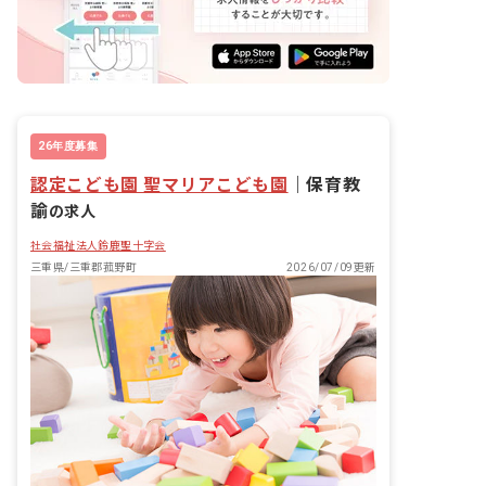
26年度募集
認定こども園 聖マリアこども園
｜
保育教
諭
の求人
社会福祉法人鈴鹿聖十字会
三重県/三重郡菰野町
2026/07/09更新