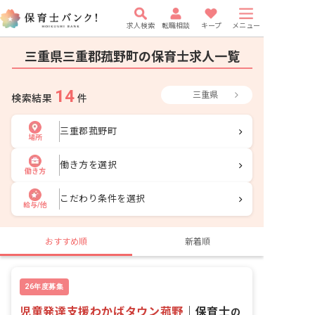
求人検索
転職相談
キープ
メニュー
三重県三重郡菰野町の保育士求人一覧
14
三重県
検索結果
件
三重郡菰野町
場所
働き方を選択
働き方
こだわり条件を選択
給与/他
おすすめ順
新着順
26年度募集
児童発達支援わかばタウン菰野
｜
保育士
の