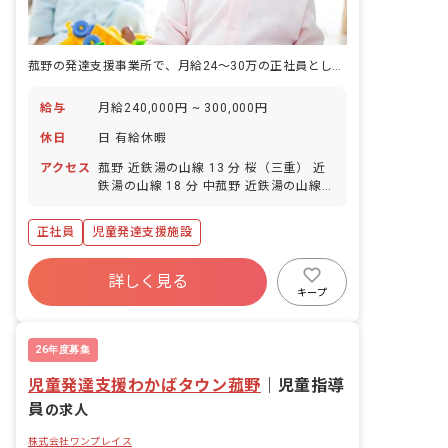
菰野の発達支援事業所で、月給24〜30万の正社員として活躍する
給与
月給240,000円 ~ 300,000円
休日
日 有給休暇
アクセス
菰野 近鉄湯の山線 13 分 桜（三重） 近
鉄湯の山線 18 分 中菰野 近鉄湯の山線
29 分
正社員
児童発達支援施設
詳しく見る
キープ
26年度募集
児童発達支援わかばタウン菰野
｜
児童指導
員
の求人
株式会社ワンプレイス