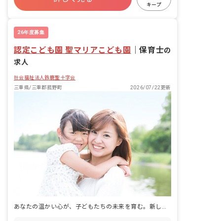
キープ
26年度募集
認定こども園 聖マリアこども園
｜
保育士
の
求人
社会福祉法人鈴鹿聖十字会
三重県/三重郡菰野町
2026/07/22更新
あなたの温かい心が、子どもたちの未来を育む。新しい一歩をここで踏み出しませんか？