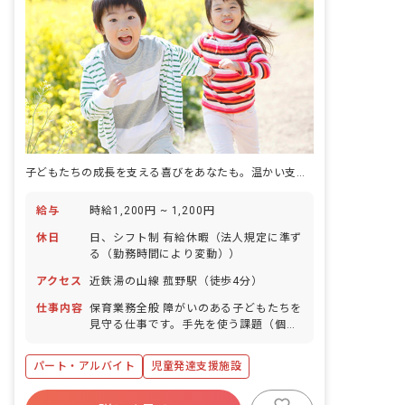
子どもたちの成長を支える喜びをあなたも。温かい支援で未来を育みませんか？
給与
時給1,200円 ~ 1,200円
休日
日、シフト制 有給休暇（法人規定に準ず
る（勤務時間により変動））
アクセス
近鉄湯の山線 菰野駅（徒歩4分）
仕事内容
保育業務全般 障がいのある子どもたちを
見守る仕事です。手先を使う課題（個別
療育）や工作・公園遊び（集団活動）な
どのコミュニケーションを通じて、子ど
パート・アルバイト
児童発達支援施設
もたちの自立をサポートするお仕事で
す。