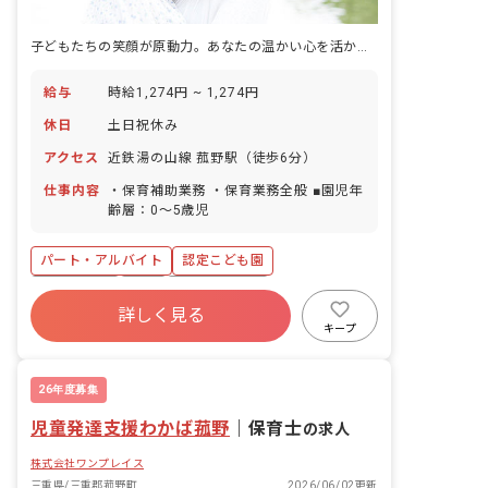
子どもたちの笑顔が原動力。あなたの温かい心を活かし、やりがいを実感できる場所です。
給与
時給1,274円 ~ 1,274円
休日
土日祝休み
アクセス
近鉄湯の山線 菰野駅（徒歩6分）
仕事内容
・保育補助業務 ・保育業務全般 ■園児年
齢層：0～5歳児
パート・アルバイト
認定こども園
土日祝休み
有給
社会福祉法人
詳しく見る
車通勤可
週2.3日~OK
交通費支給
キープ
26年度募集
児童発達支援わかば菰野
｜
保育士
の求人
株式会社ワンプレイス
三重県/三重郡菰野町
2026/06/02更新