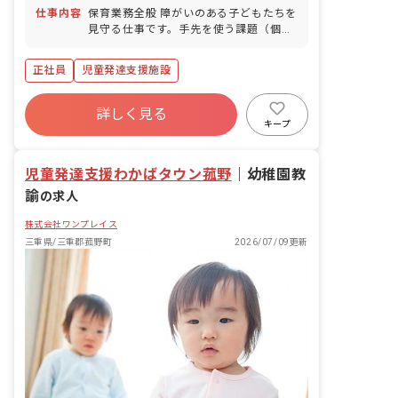
仕事内容
保育業務全般 障がいのある子どもたちを
見守る仕事です。手先を使う課題（個別
療育）や工作・公園遊び（集団活動）な
どのコミュニケーションを通じて、子ど
正社員
児童発達支援施設
もたちの自立をサポートしていきます。
詳しく見る
キープ
児童発達支援わかばタウン菰野
｜
幼稚園教
諭
の求人
株式会社ワンプレイス
三重県/三重郡菰野町
2026/07/09更新