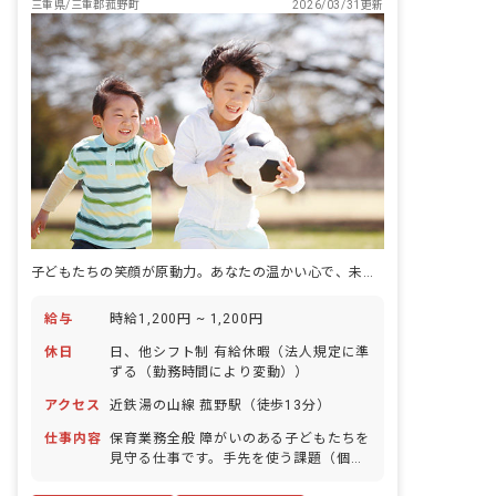
三重県/三重郡菰野町
2026/03/31更新
子どもたちの笑顔が原動力。あなたの温かい心で、未来を育むお手伝いを。
給与
時給1,200円 ~ 1,200円
休日
日、他シフト制 有給休暇（法人規定に準
ずる（勤務時間により変動））
アクセス
近鉄湯の山線 菰野駅（徒歩13分）
仕事内容
保育業務全般 障がいのある子どもたちを
見守る仕事です。手先を使う課題（個別
療育）や工作・公園遊び（集団活動）な