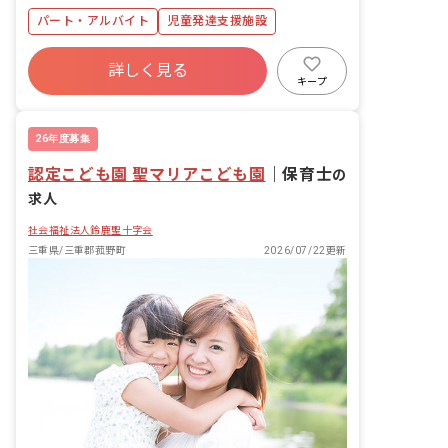
どのコミュニケーションを通じて、子ど
パート・アルバイト
児童発達支援施設
もたちの自立をサポートするお仕事で
す。
詳しく見る
キープ
26年度募集
認定こども園 聖マリアこども園
｜
保育士
の
求人
社会福祉法人鈴鹿聖十字会
三重県/三重郡菰野町
2026/07/22更新