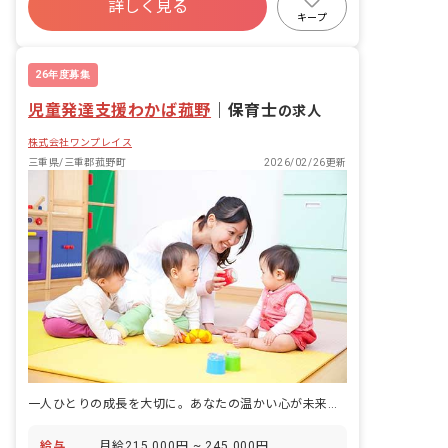
詳しく見る
キープ
26年度募集
児童発達支援わかば菰野
｜
保育士
の求人
株式会社ワンプレイス
三重県/三重郡菰野町
2026/02/26更新
一人ひとりの成長を大切に。あなたの温かい心が未来を育む場所です
給与
月給215,000円 ~ 245,000円