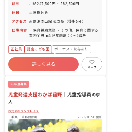
給与
月給247,500円 ~ 282,500円
休日
土日祝休み
アクセス
近鉄湯の山線 菰野駅（徒歩6分）
仕事内容
・保育補助業務 ・その他、保育に関する
業務全般 ■園児年齢層：0～5歳児
正社員
認定こども園
ボーナス・賞与あり
寮・住宅・家賃補助あり
社会保険完備
詳しく見る
土日祝休み
有給
福利厚生充実
キープ
退職金制度
昇給昇進あり
26年度募集
児童発達支援わかば菰野
｜
児童指導員
の求
人
株式会社ワンプレイス
三重県/三重郡菰野町
2026/03/31更新