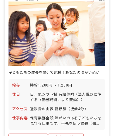
子どもたちの成長を間近で応援！あなたの温かい心が輝く場所がここにあります。
給与
時給1,200円 ~ 1,200円
休日
日、他シフト制 有給休暇（法人規定に準
ずる（勤務時間により変動））
アクセス
近鉄湯の山線 菰野駅（徒歩4分）
仕事内容
保育業務全般 障がいのある子どもたちを
見守る仕事です。手先を使う課題（個別
療育）や工作・公園遊び（集団活動）な
どのコミュニケーションを通じて、子ど