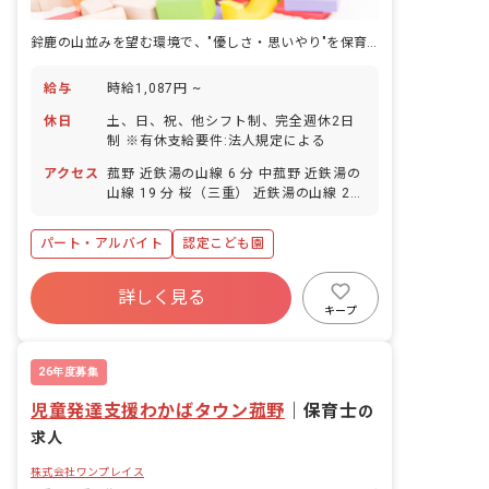
鈴鹿の山並みを望む環境で、"優しさ・思いやり"を保育の真ん中に置くこども園です。
給与
時給1,087円 ~
休日
土、日、祝、他シフト制、完全週休2日
制 ※有休支給要件:法人規定による
アクセス
菰野 近鉄湯の山線 6 分 中菰野 近鉄湯の
山線 19 分 桜（三重） 近鉄湯の山線 28
分
パート・アルバイト
認定こども園
詳しく見る
キープ
26年度募集
児童発達支援わかばタウン菰野
｜
保育士
の
求人
株式会社ワンプレイス