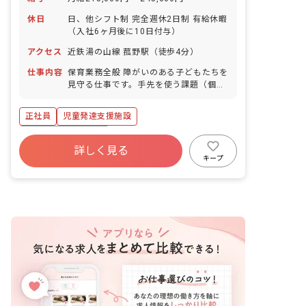
休日
日、他シフト制 完全週休2日制 有給休暇
（入社6ヶ月後に10日付与）
アクセス
近鉄湯の山線 菰野駅（徒歩4分）
仕事内容
保育業務全般 障がいのある子どもたちを
見守る仕事です。手先を使う課題（個別
療育）や工作・公園遊び（集団活動）な
どのコミュニケーションを通じて、子ど
正社員
児童発達支援施設
もたちの自立をサポートしていきます。
ボーナス・賞与あり
詳しく見る
寮・住宅・家賃補助あり
社会保険完備
キープ
残業少なめ
車通勤可
未経験歓迎
新卒も歓迎
ブランクOK