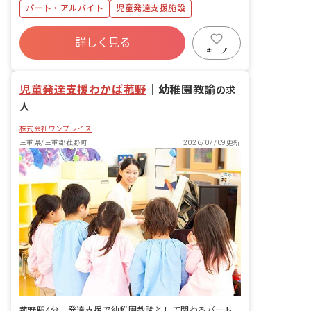
どのコミュニケーションを通じて、子ど
パート・アルバイト
児童発達支援施設
もたちの自立をサポートするお仕事で
す。
詳しく見る
キープ
児童発達支援わかば菰野
｜
幼稚園教諭
の求
人
株式会社ワンプレイス
三重県/三重郡菰野町
2026/07/09更新
菰野駅4分。発達支援で幼稚園教諭として関わるパートの仕事