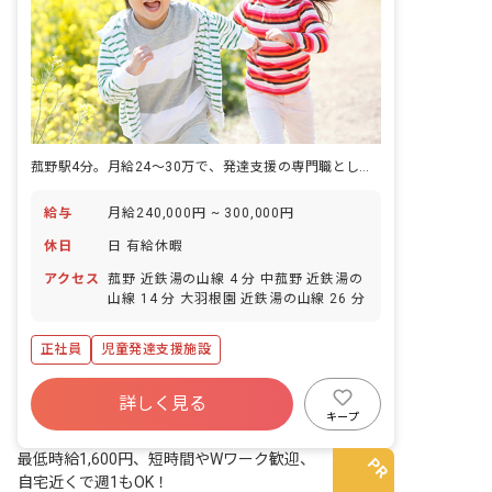
菰野駅4分。月給24〜30万で、発達支援の専門職として働く
給与
月給240,000円 ~ 300,000円
休日
日 有給休暇
アクセス
菰野 近鉄湯の山線 4 分 中菰野 近鉄湯の
山線 14 分 大羽根園 近鉄湯の山線 26 分
正社員
児童発達支援施設
詳しく見る
キープ
最低時給1,600円、短時間やWワーク歓迎、
自宅近くで週1もOK！