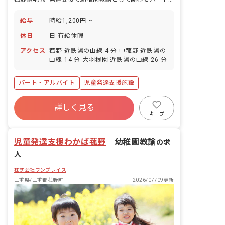
給与
時給1,200円 ~
休日
日 有給休暇
アクセス
菰野 近鉄湯の山線 4 分 中菰野 近鉄湯の
山線 14 分 大羽根園 近鉄湯の山線 26 分
パート・アルバイト
児童発達支援施設
詳しく見る
キープ
児童発達支援わかば菰野
｜
幼稚園教諭
の求
人
株式会社ワンプレイス
三重県/三重郡菰野町
2026/07/09更新