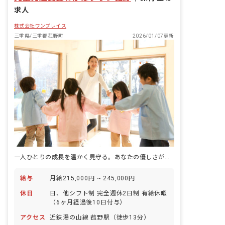
求人
株式会社ワンプレイス
三重県/三重郡菰野町
2026/01/07更新
一人ひとりの成長を温かく見守る。あなたの優しさが輝く場所がここにあります。
給与
月給215,000円 ~ 245,000円
休日
日、他シフト制 完全週休2日制 有給休暇
（6ヶ月経過後10日付与）
アクセス
近鉄湯の山線 菰野駅（徒歩13分）