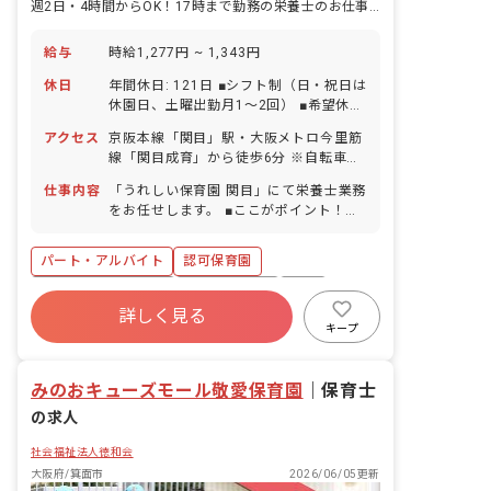
週2日・4時間からOK！17時まで勤務の栄養士のお仕事をお任せ
給与
時給1,277円 ~ 1,343円
休日
年間休日: 121日 ■シフト制（日・祝日は
休園日、土曜出勤月1～2回） ■希望休制
度 ■年末年始休暇（12/29～1/3） ■有
アクセス
京阪本線「関目」駅・大阪メトロ今里筋
給休暇（半日単位での取得可／5日以上
線「関目成育」から徒歩6分 ※自転車通
の連休相談OK） ※入社半年後から10日
勤可（敷地内に駐輪スペース完備）
支給 ■慶弔休暇 ■産前産後・育児休暇
仕事内容
「うれしい保育園 関目」にて栄養士業務
（取得率100％（16名）・復帰率
をお任せします。 ■ここがポイント！
81％（13名）） ■介護・看護休暇 ■特別
「調理が苦手」「栄養士としてのブラン
休暇 ※年間休日121日以上（2026年度
クがある」等、ご心配はいりません！ス
パート・アルバイト
認可保育園
予定124日）
タッフが丁寧にサポートします。 ▼▼具
体的にはこんなお仕事です▼▼ ＊食器洗
ボーナス・賞与あり
社会保険完備
有給
浄や、盛り付け補助、副菜の調理等の業
詳しく見る
福利厚生充実
退職金制度
残業少なめ
務 ＊食育の補助や準備 ＊発注作業のサ
キープ
ポートや離乳食の対応（栄養士）
昇給昇進あり
産休育休制度
みのおキューズモール敬愛保育園
｜
保育士
の求人
社会福祉法人徳和会
大阪府/箕面市
2026/06/05更新