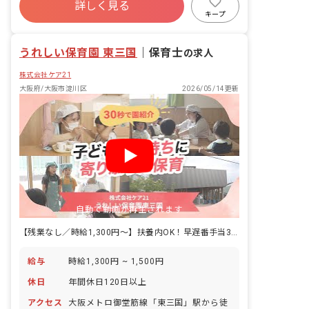
たちの笑顔のため、そして豊かな感性を
詳しく見る
寮・住宅・家賃補助あり
社会保険完備
育むため、深い愛情をもって接すること
キープ
を保育理念としています。 ■保育の特徴
有給
福利厚生充実
退職金制度
「考え・表現できる力を育む」 英語・体
残業少なめ
うれしい保育園 東三国
操・リトミックや造形など、子どもたち
｜
保育士
の求人
の感性を育む体験を用意します。 ※外部
株式会社ケア21
講師が子ども達と一緒に活動します。
大阪府/大阪市淀川区
2026/05/14更新
自動で動画が再生されます
【残業なし／時給1,300円～】扶養内OK！早遅番手当300円/回
給与
時給1,300円 ~ 1,500円
休日
年間休日120日以上
アクセス
大阪メトロ御堂筋線「東三国」駅から徒