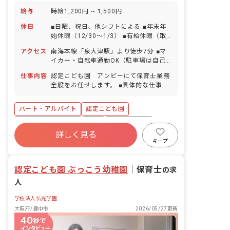
給与
時給1,200円 ~ 1,500円
休日
■日曜、祝日、他シフトによる ■年末年
始休暇（12/30～1/3） ■有給休暇（取
得率80％／15分単位での取得可） ■産前
アクセス
南海本線「泉大津駅」より徒歩7分 ■マ
産後・育児休暇（取得率100％・復帰率
イカー・自転車通勤OK（駐車場は自己
100％） ※お子様の体調不良や行事によ
手配／駐車場代補助4,000円あり）
る遅刻・早退・欠席の相談も可
仕事内容
認定こども園 アンビーにて保育士業務
全般をお任せします。 ■具体的な仕事内
容 ・0歳～5歳児の保育業務 ・連絡帳記
入 ・週案、月案の作成 ・保護者対応 ＜
パート・アルバイト
認定こども園
施設について＞ ・子どもたちの豊かな想
像力と自主性を大切にした保育を行なっ
ボーナス・賞与あり
有給
福利厚生充実
ています。 ・園庭は山を作り起伏を持た
詳しく見る
残業少なめ
昇給昇進あり
産休育休制度
せることで自然の中で遊んでいるような
キープ
環境を作っています。 ・季節ごとに、子
社会福祉法人
車通勤可
どもたちが楽しんで参加できる年間行事
認定こども園 ぶっこう幼稚園
を計画しています。 ＜先輩からのコメン
｜
保育士
の求
ト＞ ・子どもの成長を間近で感じられ、
人
「できた！」の瞬間に立ち会える事が嬉
しいです。 ・大きな責任はありますが、
学校法人仏光学園
保護者の方や子どもから感謝された時に
大阪府/豊中市
2026/05/27更新
やりがいを感じます。 ・子どもたちが、
少しずつできることが増え、成長を感じ