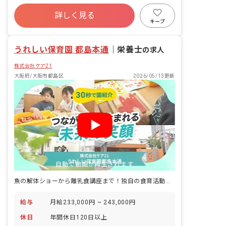
社会保険完備
有給
残業少なめ
詳しく見る
昇給昇進あり
産休育休制度
未経験歓迎
キープ
新卒も歓迎
無資格可
うれしい保育園 都島本通
｜
栄養士
の求人
株式会社ケア21
大阪府/大阪市都島区
2026/05/13更新
自動で動画が再生されます
魚の解体ショーから離乳食講座まで！独自の食育活動が経験できます！
給与
月給233,000円 ~ 243,000円
休日
年間休日120日以上