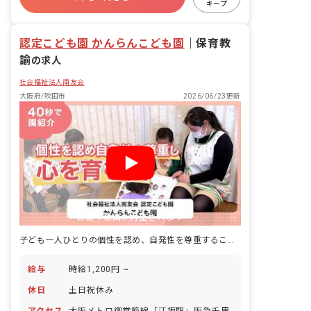
ート ＊遊び、絵本の読み聞かせ、お昼寝
キープ
対応など
退職金制度
残業少なめ
昇給昇進あり
認定こども園 かんらんこども園
｜
保育教
諭
の求人
社会福祉法人南友会
大阪府/吹田市
2026/06/23更新
自動で動画が再生されます
子ども一人ひとりの個性を認め、自発性を尊重するこども園です！
給与
時給1,200円 ~
休日
土日祝休み