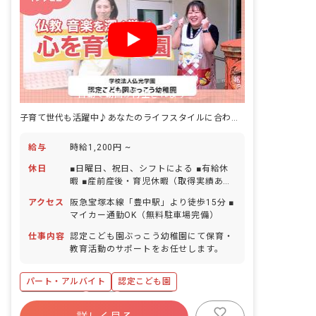
とても嬉しいです。
自動で動画が再生されます
子育て世代も活躍中♪あなたのライフスタイルに合わせて働ける保育のお仕事
給与
時給1,200円 ~
休日
■日曜日、祝日、シフトによる ■有給休
暇 ■産前産後・育児休暇（取得実績あ
り） ■慶弔休暇
アクセス
阪急宝塚本線「豊中駅」より徒歩15分 ■
マイカー通勤OK（無料駐車場完備）
仕事内容
認定こども園ぶっこう幼稚園にて保育・
教育活動のサポートをお任せします。
パート・アルバイト
認定こども園
社会保険完備
有給
残業少なめ