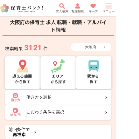
求人検索
転職相談
キープ
メニュー
大阪府の保育士 求人
転職・就職・アルバイ
ト情報
3121
大阪府
検索結果
件
通える範囲
エリア
駅から
から探す
から探す
探す
働き方を選択
働き方
こだわり条件を選択
給与/他
前回条件で
ー
再検索