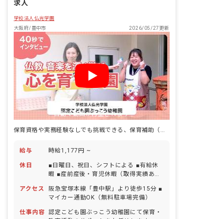
求人
子どもの成長に繋がった時、嬉しく感じ
る瞬間です。 ・子どもたちから得るもの
学校法人仏光学園
がたくさんあり、とてもやりがいのある
大阪府/豊中市
2026/05/27更新
仕事です。 ・子どもができなかったこと
ができるようになった時に、嬉しく温か
い気持ちになります。
自動で動画が再生されます
保育資格や実務経験なしでも挑戦できる、保育補助（支援員）のお仕事です！
給与
時給1,177円 ~
休日
■日曜日、祝日、シフトによる ■有給休
暇 ■産前産後・育児休暇（取得実績あ
り） ■慶弔休暇
アクセス
阪急宝塚本線「豊中駅」より徒歩15分 ■
マイカー通勤OK（無料駐車場完備）
仕事内容
認定こども園ぶっこう幼稚園にて保育・