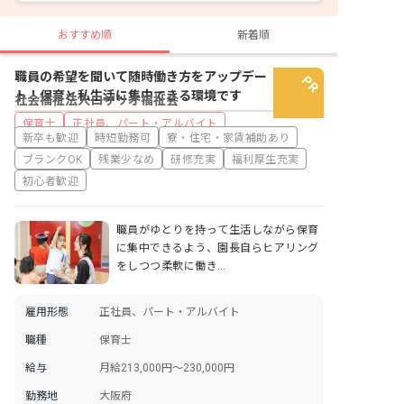
おすすめ順
新着順
職員の希望を聞いて随時働き方をアップデー
ト！保育と私生活に集中できる環境です
社会福祉法人ロザリオ福祉会
保育士
正社員、パート・アルバイト
新卒も歓迎
時短勤務可
寮・住宅・家賃補助あり
ブランクOK
残業少なめ
研修充実
福利厚生充実
初心者歓迎
職員がゆとりを持って生活しながら保育
に集中できるよう、園長自らヒアリング
をしつつ柔軟に働き…
雇用形態
正社員、パート・アルバイト
職種
保育士
給与
月給213,000円～230,000円
勤務地
大阪府