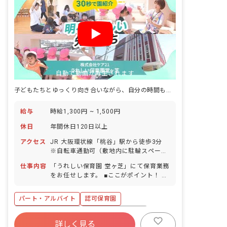
自動で動画が再生されます
子どもたちとゆっくり向き合いながら、自分の時間も大切にできる好環境♪
給与
時給1,300円 ~ 1,500円
休日
年間休日120日以上
アクセス
JR 大阪環状線「桃谷」駅から徒歩3分
※自転車通勤可（敷地内に駐輪スペース
完備）
仕事内容
「うれしい保育園 堂ヶ芝」にて保育業務
をお任せします。 ■ここがポイント！ キ
ャリアに自信がなくてもスタッフが丁寧
にサポートするのでご安心ください！
パート・アルバイト
認可保育園
▼▼具体的にはこんなお仕事です▼▼ ＊
登園時に保護者から子ども達をお預かり
ボーナス・賞与あり
年間休日120日以上
＊おやつ・昼食のサポート、トイレサポ
詳しく見る
社会保険完備
有給
福利厚生充実