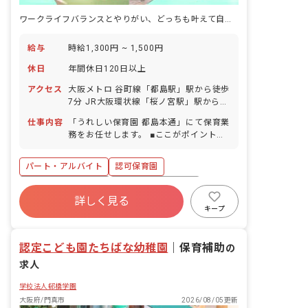
ワークライフバランスとやりがい、どっちも叶えて自分らしく働きたい方に♪
給与
時給1,300円 ~ 1,500円
休日
年間休日120日以上
アクセス
大阪メトロ 谷町線「都島駅」駅から徒歩
7分 JR大阪環状線「桜ノ宮駅」駅から徒
歩10分 ※自転車通勤可（敷地内に駐輪
仕事内容
「うれしい保育園 都島本通」にて保育業
スペース完備）
務をお任せします。 ■ここがポイント！
キャリアに自信がなくてもスタッフが丁
寧にサポートするのでご安心ください！
パート・アルバイト
認可保育園
▼▼具体的にはこんなお仕事です▼▼ ＊
登園時に保護者から子ども達をお預かり
ボーナス・賞与あり
年間休日120日以上
＊おやつ・昼食のサポート、トイレサポ
詳しく見る
社会保険完備
有給
福利厚生充実
ート ＊遊び、絵本の読み聞かせ、お昼寝
キープ
対応など
退職金制度
残業少なめ
昇給昇進あり
認定こども園たちばな幼稚園
｜
保育補助
の
求人
学校法人邨橋学園
大阪府/門真市
2026/08/05更新