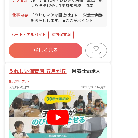
アクセス
JR学研都市線・おおさか東線「放出」駅
位での取得可／5日以上の連休相談OK）
より徒歩12分 JR学研都市線「徳庵」駅
※入社半年後から10日支給 ■慶弔休暇 ■
より徒歩11分 ※自転車通勤可（敷地内
産前産後・育児休暇（取得率100％（16
仕事内容
「うれしい保育園 放出」にて栄養士業務
に駐輪スペース完備）
名）・復帰率81％（13名）） ■介護・看
をお任せします。 ■ここがポイント！
護休暇 ■特別休暇
「調理が苦手」「栄養士としてのブラン
クがある」等、ご心配はいりません！ス
パート・アルバイト
認可保育園
タッフが丁寧にサポートします。 ▼▼具
体的にはこんなお仕事です▼▼ ＊食器洗
ボーナス・賞与あり
社会保険完備
有給
浄や、盛り付け補助、副菜の調理等の業
詳しく見る
福利厚生充実
退職金制度
残業少なめ
務 ＊食育の補助や準備 ＊発注作業のサ
キープ
ポートや離乳食の対応（栄養士）
昇給昇進あり
産休育休制度
うれしい保育園 五月が丘
｜
栄養士
の求人
株式会社ケア21
大阪府/吹田市
2026/05/14更新