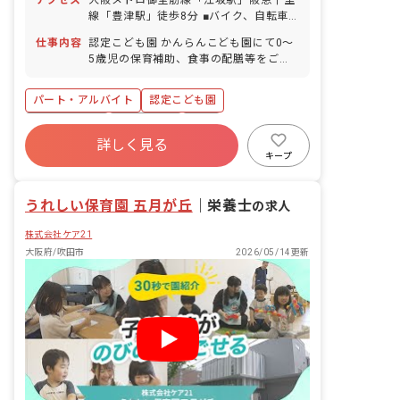
アクセス
大阪メトロ御堂筋線「江坂駅」阪急千里
線「豊津駅」徒歩8分 ■バイク、自転車
通勤OK（駐輪場完備）
仕事内容
認定こども園 かんらんこども園にて0～
5歳児の保育補助、食事の配膳等をご担
当いただきます。 日本の文化と海外の文
化の両方を取り入れていることにより、
パート・アルバイト
認定こども園
子どもだけでなく職員も様々な体験がで
き、子どもと色んな「楽しい」を共有す
社会保険完備
土日祝休み
有給
ることができます。子どもたちの日々の
詳しく見る
退職金制度
昇給昇進あり
研修充実
成長を職員が寄り添いながら見守ってい
キープ
ます。
自転車通勤可
うれしい保育園 五月が丘
｜
栄養士
の求人
株式会社ケア21
大阪府/吹田市
2026/05/14更新