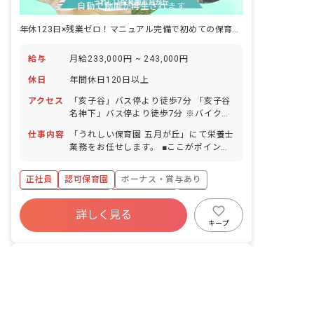
自動で動画が再生されます
年休123日×残業ゼロ！マニュアル完備で初めての保育園でも安心スタート
給与
月給233,000円 ~ 243,000円
休日
年間休日120日以上
アクセス
「亥子谷」バス停より徒歩7分 「亥子谷
名神下」バス停より徒歩7分 ※バイク・
自転車通勤可（敷地内に駐輪スペース完
仕事内容
「うれしい保育園 五月が丘」にて栄養士
備）
業務をお任せします。 ■ここがポイン
ト！ 基本的に残業はゼロです。 うれし
い保育園では、ケア21の「日本のヘルス
正社員
認可保育園
ボーナス・賞与あり
ケア産業のリーダー企業を目指す」とい
う経営理念の下、他園にはないような食
年間休日120日以上
社会保険完備
有給
育活動に力を入れて取り組んでおり、魚
詳しく見る
福利厚生充実
退職金制度
残業少なめ
の解体ショーや、絵本を題材にしたクッ
キープ
キング、卒園を迎える園児に1月分の献
昇給昇進あり
立を立ててもらう食育等様々な活動に取
非公開の求人多数！ 紹介登録はこちら
うれしい保育園 都島本通
り組んでおります。また、外部の保護者
｜
調理師
の求人
へ向けた離乳食講習会や親子クッキング
転職サポートに申し込む
株式会社ケア21
教室なども実施しています。 その他に
も、献立作成やアレルギー対応等、すべ
大阪府/大阪市都島区
2026/06/25更新
てマニュアル化されており、安心・安全