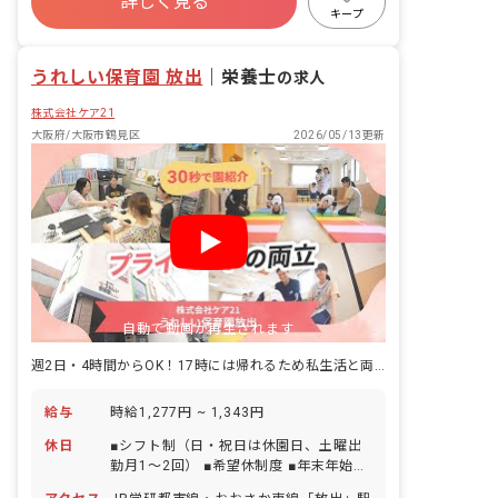
詳しく見る
産休育休制度
車通勤可
正社員登用
キープ
未経験歓迎
週2.3日~OK
うれしい保育園 放出
｜
栄養士
の求人
株式会社ケア21
大阪府/大阪市鶴見区
2026/05/13更新
自動で動画が再生されます
週2日・4時間からOK！17時には帰れるため私生活と両立しやすい！
給与
時給1,277円 ~ 1,343円
休日
■シフト制（日・祝日は休園日、土曜出
勤月1～2回） ■希望休制度 ■年末年始休
暇（12/29～1/3） ■有給休暇（半日単