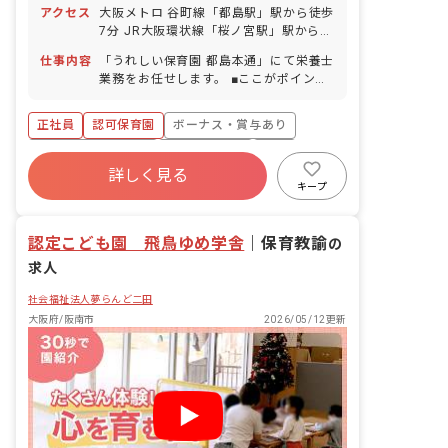
アクセス
大阪メトロ 谷町線「都島駅」駅から徒歩
7分 JR大阪環状線「桜ノ宮駅」駅から徒
歩10分 ※自転車通勤可（敷地内に駐輪
仕事内容
「うれしい保育園 都島本通」にて栄養士
スペース完備）
業務をお任せします。 ■ここがポイン
ト！ 基本的に残業はゼロです。 うれし
い保育園では、ケア21の「日本のヘルス
正社員
認可保育園
ボーナス・賞与あり
ケア産業のリーダー企業を目指す」とい
う経営理念の下、他園にはないような食
年間休日120日以上
社会保険完備
有給
育活動に力を入れて取り組んでおり、魚
詳しく見る
福利厚生充実
退職金制度
残業少なめ
の解体ショーや、絵本を題材にしたクッ
キープ
キング、卒園を迎える園児に1月分の献
昇給昇進あり
立を立ててもらう食育等様々な活動に取
認定こども園 飛鳥ゆめ学舎
り組んでおります。また、外部の保護者
｜
保育教諭
の
へ向けた離乳食講習会や親子クッキング
求人
教室なども実施しています。 その他に
も、献立作成やアレルギー対応等、すべ
社会福祉法人夢らんど二田
てマニュアル化されており、安心・安全
大阪府/阪南市
2026/05/12更新
な給食提供を行っています。子どもと直
接触れ合う活動をしたい栄養士には最高
の環境です。