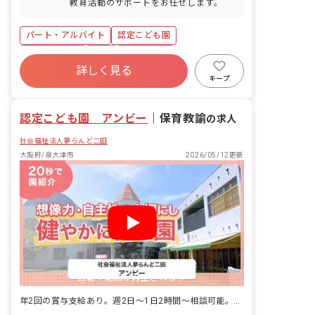
教育活動のサポートをお任せします。
パート・アルバイト
認定こども園
社会保険完備
有給
残業少なめ
詳しく見る
産休育休制度
車通勤可
正社員登用
キープ
未経験歓迎
無資格可
認定こども園 アンビー
｜
保育教諭
の求人
社会福祉法人夢らんど二田
大阪府/泉大津市
2026/05/12更新
自動で動画が再生されます
年2回の賞与支給あり。週2日～1日2時間～相談可能。平日のみもOK！