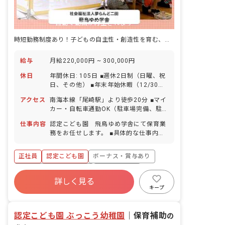
自動で動画が再生されます
時短勤務制度あり！子どもの自主性・創造性を育む、温かみにあふれた園です
給与
月給220,000円 ~ 300,000円
休日
年間休日: 105日 ■週休2日制（日曜、祝
日、その他） ■年末年始休暇（12/30～
1/3） ■有給休暇（6カ月経過後10日付
アクセス
南海本線「尾崎駅」より徒歩20分 ■マイ
与／1時間・半日単位での取得可／5日以
カー・自転車通勤OK（駐車場完備、駐
上の連休相談OK） ■産前産後・育児休暇
車場代月2,000円の自己負担あり） ※南
（取得率100％・復帰率100％） ※お子
仕事内容
認定こども園 飛鳥ゆめ学舎にて保育業
海本線「尾崎駅」から自転車通勤の場
様の体調不良や行事による遅刻・早退・
務をお任せします。 ■具体的な仕事内容
合、駐輪場は園負担いたします。
欠席の相談も可
・0歳～6歳児の保育業務 ・連絡帳記入
・週案、月案の作成 ・保護者対応 ＜施
正社員
認定こども園
ボーナス・賞与あり
設について＞ ・広々とした落ち着いた環
境で、子どもの好奇心を刺激する活動を
寮・住宅・家賃補助あり
社会保険完備
取り入れています。 ・園舎正面玄関で
詳しく見る
有給
福利厚生充実
退職金制度
す。毎日元気に当園する子どもたちを笑
キープ
顔でお迎えしています。 ・園庭は大型遊
残業少なめ
昇給昇進あり
具を入れず、自由な発想で園庭遊びを楽
認定こども園 ぶっこう幼稚園
しんでもらいたいと考えています。 ＜先
｜
保育補助
の
輩からのコメント＞ ・自分の働きかけで