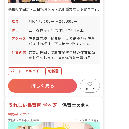
自動で動画が再生されます
勤務時間固定・土日祝お休み・原則残業なし♪賞与年3回支給で収入も◎
給与
月給170,000円 ~ 200,000円
休日
土日祝休み / 年間休日120日以上
アクセス
阪急箕面線「桜井駅」より徒歩2分 阪急
バス「南桜井」下車徒歩3分 ■マイカ
ー・バイク・自転車通勤OK（駐車場な
仕事内容
若葉幼稚園にて教育業務全般の保育補助
し）
をお任せします。 ■具体的な仕事内容 ・
満3歳児～5歳児の担任補助業務
パート・アルバイト
幼稚園
ボーナス・賞与あり
年間休日120日以上
詳しく見る
社会保険完備
土日祝休み
有給
キープ
福利厚生充実
退職金制度
残業少なめ
うれしい保育園 堂ヶ芝
｜
保育士
の求人
株式会社ケア21
大阪府/大阪市天王寺区
2026/05/14更新