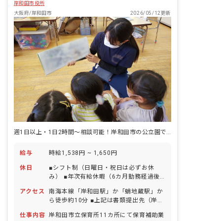
岸和田市役所
大阪府/岸和田市
2026/05/12更新
週1日以上・1日2時間～相談可能！岸和田市の公立園で働きませんか？
給与
時給1,538円 ~ 1,650円
休日
■シフト制（日曜日・祝日は必ずお休
み） ■年次有給休暇（6カ月勤務経過後
付与） ■年末年始休暇 ■忌引休暇 ※以下
アクセス
南海本線「岸和田駅」か「蛸地蔵駅」か
適応条件ありの休暇 ■夏季休暇（6月～
ら徒歩約10分 ■上記は書類提出先（岸和
10月） ■結婚休暇 ■不妊治療のための休
田市役所）のアクセス情報です。勤務地
暇 ■産前産後・育児休暇 ■介護・看護休
仕事内容
岸和田市立保育所11カ所にて保育補助業
は配属先により異なります。 ■各施設へ
暇