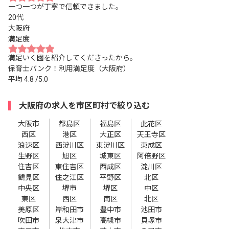
一つ一つが丁寧で信頼できました。
20代
大阪府
満足度
満足いく園を紹介してくださったから。
保育士バンク！利用満足度（大阪府）
平均
4.8
/5.0
大阪府の求人を市区町村で絞り込む
大阪市
都島区
福島区
此花区
西区
港区
大正区
天王寺区
浪速区
西淀川区
東淀川区
東成区
生野区
旭区
城東区
阿倍野区
住吉区
東住吉区
西成区
淀川区
鶴見区
住之江区
平野区
北区
中央区
堺市
堺区
中区
東区
西区
南区
北区
美原区
岸和田市
豊中市
池田市
吹田市
泉大津市
高槻市
貝塚市