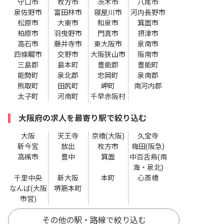
守口市
枚方市
茨木市
八尾市
泉佐野市
富田林市
寝屋川市
河内長野市
松原市
大東市
和泉市
箕面市
柏原市
羽曳野市
門真市
摂津市
高石市
藤井寺市
東大阪市
泉南市
四條畷市
交野市
大阪狭山市
阪南市
三島郡
島本町
豊能郡
豊能町
能勢町
泉北郡
忠岡町
泉南郡
熊取町
田尻町
岬町
南河内郡
太子町
河南町
千早赤阪村
大阪府の求人を最寄り駅で絞り込む
大阪
天王寺
京橋(大阪)
久宝寺
新今宮
放出
枚方市
梅田(阪急)
高槻市
豊中
箕面
中百舌鳥(南
海・泉北)
千里中央
新大阪
本町
心斎橋
なんば(大阪
堺筋本町
市営)
その他の駅・路線で絞り込む