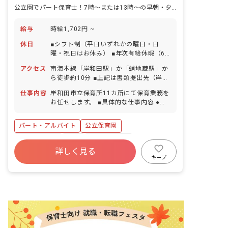
公立園でパート保育士！7時～または13時～の早朝・夕方固定勤務シフト
給与
時給1,702円 ~
休日
■シフト制（平日いずれかの曜日・日
曜・祝日はお休み） ■年次有給休暇（6
カ月勤務経過後付与） ■年末年始休暇 ■
アクセス
南海本線「岸和田駅」か「蛸地蔵駅」か
忌引休暇 ※以下適応条件ありの休暇 ■夏
ら徒歩約10分 ■上記は書類提出先（岸和
期休暇（6月～10月） ■結婚休暇 ■不妊
田市役所）のアクセス情報です。勤務地
治療のための休暇 ■産前産後・育児休暇
仕事内容
岸和田市立保育所11カ所にて保育業務を
は配属先により異なります。 ■各施設へ
■介護・看護休暇
お任せします。 ■具体的な仕事内容 ●早
はバイク、自転車通勤も可能です。 ■マ
朝保育士 子どもたちが気持ちよく登園で
イカー通勤は要調整です。
きるように、開所準備をします。 ・登園
パート・アルバイト
公立保育園
準備 ・保護者対応 ・クラスへの保育応
援 ・その他用務（清掃、湯茶準備等の用
社会保険完備
有給
福利厚生充実
務も含む） ●夕方保育士 子どもたちと一
詳しく見る
産休育休制度
未経験歓迎
新卒も歓迎
緒に遊びながらお迎えを待ちます。 ・保
キープ
護者対応 ・クラスへの保育応援 ・その
アットホーム
勤務地選択可
他用務（清掃、湯茶準備等の用務も含
む） ・閉園作業