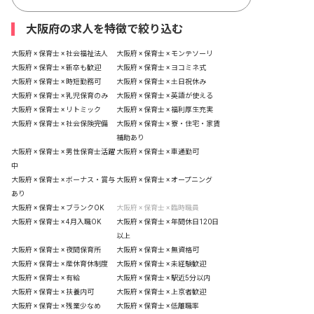
大阪府の求人を特徴で絞り込む
大阪府 × 保育士 × 社会福祉法人
大阪府 × 保育士 × モンテソーリ
大阪府 × 保育士 × 新卒も歓迎
大阪府 × 保育士 × ヨコミネ式
大阪府 × 保育士 × 時短勤務可
大阪府 × 保育士 × 土日祝休み
大阪府 × 保育士 × 乳児保育のみ
大阪府 × 保育士 × 英語が使える
大阪府 × 保育士 × リトミック
大阪府 × 保育士 × 福利厚生充実
大阪府 × 保育士 × 社会保険完備
大阪府 × 保育士 × 寮・住宅・家賃
補助あり
大阪府 × 保育士 × 男性保育士活躍
大阪府 × 保育士 × 車通勤可
中
大阪府 × 保育士 × ボーナス・賞与
大阪府 × 保育士 × オープニング
あり
大阪府 × 保育士 × ブランクOK
大阪府 × 保育士 × 臨時職員
大阪府 × 保育士 × 4月入職OK
大阪府 × 保育士 × 年間休日120日
以上
大阪府 × 保育士 × 夜間保育所
大阪府 × 保育士 × 無資格可
大阪府 × 保育士 × 産休育休制度
大阪府 × 保育士 × 未経験歓迎
大阪府 × 保育士 × 有給
大阪府 × 保育士 × 駅近5分以内
大阪府 × 保育士 × 扶養内可
大阪府 × 保育士 × 上京者歓迎
大阪府 × 保育士 × 残業少なめ
大阪府 × 保育士 × 低離職率