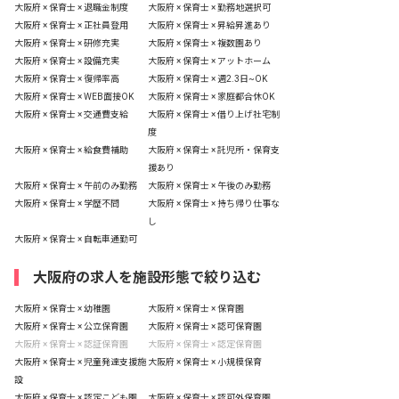
大阪府 × 保育士 × 退職金制度
大阪府 × 保育士 × 勤務地選択可
大阪府 × 保育士 × 正社員登用
大阪府 × 保育士 × 昇給昇進あり
大阪府 × 保育士 × 研修充実
大阪府 × 保育士 × 複数園あり
大阪府 × 保育士 × 設備充実
大阪府 × 保育士 × アットホーム
大阪府 × 保育士 × 復帰率高
大阪府 × 保育士 × 週2.3日~OK
大阪府 × 保育士 × WEB面接OK
大阪府 × 保育士 × 家庭都合休OK
大阪府 × 保育士 × 交通費支給
大阪府 × 保育士 × 借り上げ社宅制
度
大阪府 × 保育士 × 給食費補助
大阪府 × 保育士 × 託児所・保育支
援あり
大阪府 × 保育士 × 午前のみ勤務
大阪府 × 保育士 × 午後のみ勤務
大阪府 × 保育士 × 学歴不問
大阪府 × 保育士 × 持ち帰り仕事な
し
大阪府 × 保育士 × 自転車通勤可
大阪府の求人を施設形態で絞り込む
大阪府 × 保育士 × 幼稚園
大阪府 × 保育士 × 保育園
大阪府 × 保育士 × 公立保育園
大阪府 × 保育士 × 認可保育園
大阪府 × 保育士 × 認証保育園
大阪府 × 保育士 × 認定保育園
大阪府 × 保育士 × 児童発達支援施
大阪府 × 保育士 × 小規模保育
設
大阪府 × 保育士 × 認定こども園
大阪府 × 保育士 × 認可外保育園