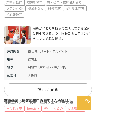
新卒も歓迎
時短勤務可
寮・住宅・家賃補助あり
ブランクOK
残業少なめ
研修充実
福利厚生充実
初心者歓迎
職員がゆとりを持って生活しながら保育
に集中できるよう、園長自らヒアリング
をしつつ柔軟に働き…
雇用形態
正社員、パート・アルバイト
職種
保育士
給与
月給213,000円～230,000円
勤務地
大阪府
詳しく見る
就職活動・情報収集中の学生さん大歓迎！
保育士バンク！就職・転職フェスタ in 大阪
持ち物不要
特典あり
学生さん歓迎
入退場自由