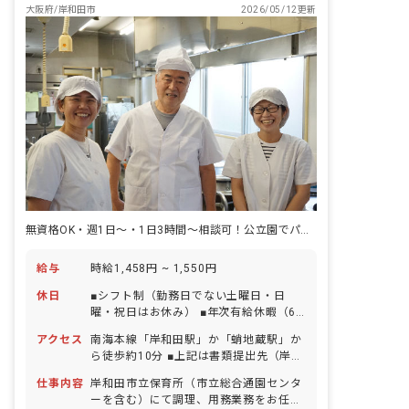
大阪府/岸和田市
2026/05/12更新
無資格OK・週1日～・1日3時間～相談可！公立園でパート調理用務員募集
給与
時給1,458円 ~ 1,550円
休日
■シフト制（勤務日でない土曜日・日
曜・祝日はお休み） ■年次有給休暇（6
カ月勤務経過後付与） ■年末年始休暇 ■
アクセス
南海本線「岸和田駅」か「蛸地蔵駅」か
忌引休暇 ※以下適応条件ありの休暇 ■夏
ら徒歩約10分 ■上記は書類提出先（岸和
季休暇（6月～10月） ■結婚休暇 ■不妊
田市役所）のアクセス情報です。勤務地
治療のための休暇 ■産前産後・育児休暇
仕事内容
岸和田市立保育所（市立総合通園センタ
は配属先により異なります。 ■各施設へ
■介護・看護休瑕
ーを含む）にて調理、用務業務をお任せ
は自転車通勤も可能です。 ■マイカー通