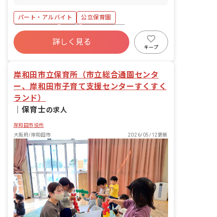
します。 ■具体的な仕事内容 ・保育所給
勤は要調整です。
食調理業務、用務等
パート・アルバイト
公立保育園
社会保険完備
有給
福利厚生充実
詳しく見る
残業少なめ
産休育休制度
未経験歓迎
キープ
新卒も歓迎
無資格可
岸和田市立保育所（市立総合通園センタ
ー、岸和田市子育て支援センターすくすく
ランド）
｜
保育士
の求人
岸和田市役所
大阪府/岸和田市
2026/05/12更新