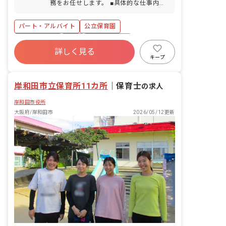
務をお任せします。 ■具体的な仕事内容
は自転車通勤も可能です。 ■マイカー通
・朝夕の長時間保育業務等
勤は要調整です。
パート・アルバイト
公立保育園
社会保険完備
有給
福利厚生充実
詳しく見る
残業少なめ
産休育休制度
未経験歓迎
キープ
新卒も歓迎
無資格可
岸和田市立保育所11カ所
｜
保育士
の求人
岸和田市役所
大阪府/岸和田市
2026/05/12更新