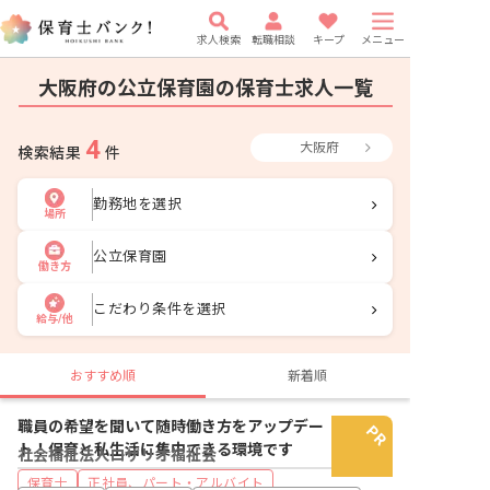
求人検索
転職相談
キープ
メニュー
大阪府の公立保育園の保育士求人一覧
4
大阪府
検索結果
件
勤務地を選択
場所
公立保育園
働き方
こだわり条件を選択
給与/他
おすすめ順
新着順
職員の希望を聞いて随時働き方をアップデー
ト！保育と私生活に集中できる環境です
社会福祉法人ロザリオ福祉会
保育士
正社員、パート・アルバイト