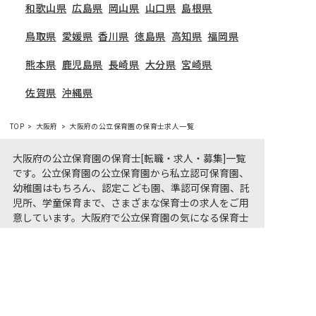
和歌山県
広島県
岡山県
山口県
島根県
鳥取県
愛媛県
香川県
徳島県
高知県
福岡県
熊本県
鹿児島県
長崎県
大分県
宮崎県
佐賀県
沖縄県
TOP
大阪府
大阪府の公立保育園の保育士求人一覧
大阪府の公立保育園の保育士[転職・求人・募集]一覧
です。公立保育園の公立保育園から私立認可保育園、
幼稚園はもちろん、認定こども園、準認可保育園、託
児所、学童保育まで、さまざまな保育士の求人をご用
意しています。大阪府で公立保育園の気になる保育士
求人があれば、電話やメールでお問い合わせくださ
非公開の求人多数！ 紹介登録はこちら
い。保育園・幼稚園の採用/募集情報に精通したキャ
大阪府の求人を紹介してもらう
リアアドバイザーがあなたに最適な求人をご紹介させ
ていただきます。大阪府の保育士求人・転職サイト
【保育士バンク!】