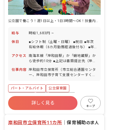
公立園で働こう！週1日以上・1日3時間～OK！扶養内勤務も相談可能です
給与
時給1,683円 ~
休日
■シフト制（土曜・日曜） ■祝日 ■年次
有給休暇（6カ月勤務経過後付与） ■年
末年始休暇 ■忌引休暇 ※以下適応条件あ
アクセス
南海本線「岸和田駅」か「蛸地蔵駅」か
りの休暇 ■夏季休暇（6月～10月） ■結
ら徒歩約10分 ■上記は書類提出先（岸和
婚休暇 ■不妊治療のための休暇 ■産前産
田市役所）のアクセス情報です。勤務地
後・育児休暇 ■介護・看護休暇
仕事内容
岸和田市立保育所（市立総合通園センタ
は配属先により異なります。 ■各施設へ
ー、岸和田市子育て支援センターすくす
はバイク、自転車通勤も可能です。 ■マ
くランド含む）にて保育業務をお任せし
イカー通勤は要調整です。
ます。 ■具体的な仕事内容 ・保育業務
パート・アルバイト
公立保育園
社会保険完備
有給
福利厚生充実
詳しく見る
残業少なめ
産休育休制度
未経験歓迎
キープ
新卒も歓迎
アットホーム
岸和田市立保育所11カ所
｜
保育補助
の求人