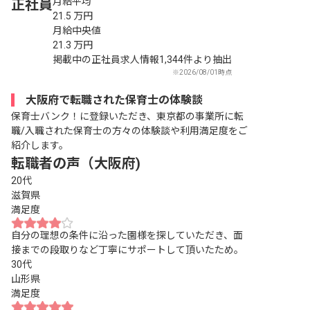
月給平均
正社員
21.5
万円
月給中央値
21.3
万円
掲載中の正社員求人情報1,344件より抽出
※2026/08/01時点
大阪府で転職された保育士の体験談
保育士バンク！に登録いただき、東京都の事業所に転
職/入職された保育士の方々の体験談や利用満足度をご
紹介します。
転職者の声（大阪府)
20代
滋賀県
満足度
自分の理想の条件に沿った園様を探していただき、面
接までの段取りなど丁寧にサポートして頂いたため。
30代
山形県
満足度