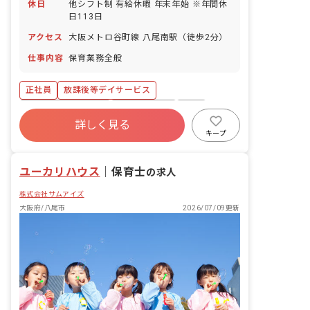
休日
他シフト制 有給休暇 年末年始 ※年間休
日113日
アクセス
大阪メトロ谷町線 八尾南駅（徒歩2分）
仕事内容
保育業務全般
正社員
放課後等デイサービス
ボーナス・賞与あり
社会保険完備
有給
詳しく見る
福利厚生充実
残業少なめ
未経験歓迎
キープ
複数園あり
ユーカリハウス
｜
保育士
の求人
株式会社サムアイズ
大阪府/八尾市
2026/07/09更新