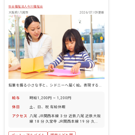
職員は豊かな愛情をもって接し、児童の
社会福祉法人今川福祉会
処遇向上のため知識の修得と技術の向上
大阪府/八尾市
2026/07/09更新
に努めます。 ■保育目標 ・明るく素直
で、優しい思いやりのある心を育む ・自
ら考え、自分で行動できる心を育む ・自
分の思いを伝え、人の話を聞ける態度を
育む ・心身共に健康であり、基本的生活
習慣を育む ・公共の精神を培い人・自
然・物を大切にする心を育む
鉛筆を握る小さな手と、シドニーへ届く絵。表現する力を毎朝育てる園です。
給与
時給1,200円 ~ 1,200円
休日
土、日、祝 有給休暇
アクセス
八尾 JR関西本線 3 分 近鉄八尾 近鉄大阪
線 18 分 久宝寺 JR関西本線 19 分 久宝
寺 JRおおさか東線 19 分 久宝寺口 近鉄
大阪線 27 分