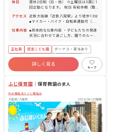
休日
週休2日制（日・他） ※土曜日は3週に1
回出勤となります。 祝日 有給休暇（取
得率100％／入社時から5日分は使用可
アクセス
近鉄大阪線「近鉄八尾駅」より徒歩13分
能） 産前産後休暇制度（取得率・復帰率
■マイカー・バイク・自転車通勤可（無
100％） 育児休暇制度 特別有給休暇 介
料駐車場・駐輪場あり） 徒歩5分圏内に
護休暇制度 ※年間休日105日（有休は別
仕事内容
■具体的な仕事内容 ・子どもたちの発達
コンビニがあるほか、周辺にはスーパー
途付与） ◆人員にゆとりをもたせている
状況に合わせて過ごし方、園でのルール
やショッピングモールもありますので、
ため、お休みも相談しやすい職場です。
や約束事など社会性の指導をします。 ・
帰宅時のお買い物にも便利です。
行事の企画運営。子どもたちが楽しめる
正社員
認定こども園
ボーナス・賞与あり
ように、成長した姿を保護者に見てもら
えるように、内容を考えて企画・運営を
寮・住宅・家賃補助あり
社会保険完備
します。 ・様々な体験を積むことがで
詳しく見る
有給
福利厚生充実
退職金制度
き、広い視野で教育・保育にたずさわれ
キープ
ます。 ■保育理念 「幼保連携認定こども
残業少なめ
昇給昇進あり
園 教育・保育要領」に基づき、保育を行
ふじ保育園
っております。 私たちは常に子どもの立
｜
保育教諭
の求人
場で物事を考え、科学的かつ人間性を大
社会福祉法人ふじ福祉会
切にした保育をします。 子どもたちの発
達段階に合わせた必要な環境を用意する
大阪府/八尾市
2026/04/20更新
ことで、子ども本来の発達を最大限に促
し、「生まれもつ力」を引き出し「なる
べき自分になる力」を子どもたちに身に
つけてほしい、気づかせてあげたいと考
えております。ただ技術を教えたり知識
を埋め込んだりするのではなく、日頃の