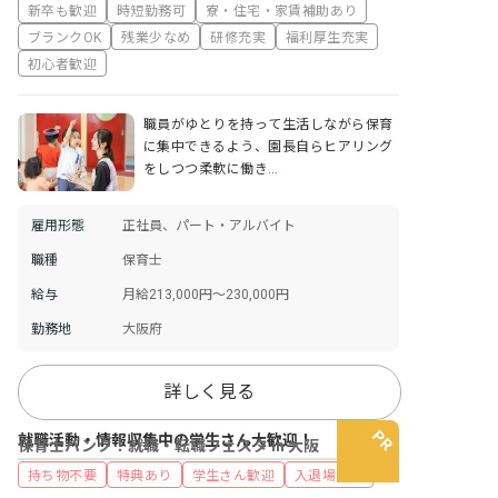
新卒も歓迎
時短勤務可
寮・住宅・家賃補助あり
ブランクOK
残業少なめ
研修充実
福利厚生充実
初心者歓迎
職員がゆとりを持って生活しながら保育
に集中できるよう、園長自らヒアリング
をしつつ柔軟に働き…
雇用形態
正社員、パート・アルバイト
職種
保育士
給与
月給213,000円～230,000円
勤務地
大阪府
詳しく見る
就職活動・情報収集中の学生さん大歓迎！
保育士バンク！就職・転職フェスタ in 大阪
持ち物不要
特典あり
学生さん歓迎
入退場自由