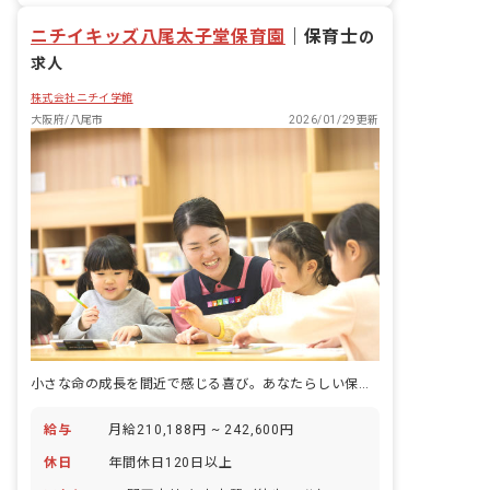
性を尊重し、児童の最善の幸福のため
ニチイキッズ八尾太子堂保育園
に、日夜、保護者や地域社会と力を合わ
｜
保育士
の
せ、児童の福祉を積極的に増進します。
求人
・児童の福祉を積極的に進めるために、
職員は豊かな愛情をもって接し、児童の
株式会社ニチイ学館
処遇向上のため知識の修得と技術の向上
大阪府/八尾市
2026/01/29更新
に努めます。 ■保育目標 ・明るく素直
で、優しい思いやりのある心を育む ・自
ら考え、自分で行動できる心を育む ・自
分の思いを伝え、人の話を聞ける態度を
育む ・心身共に健康であり、基本的生活
習慣を育む ・公共の精神を培い人・自
然・物を大切にする心を育む
小さな命の成長を間近で感じる喜び。あなたらしい保育をここで。
給与
月給210,188円 ~ 242,600円
休日
年間休日120日以上