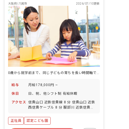
大阪府/八尾市
2026/07/10更新
0歳から就学前まで、同じ子どもの育ちを長い時間軸で見つめられる認定こども園です。
給与
月給178,000円 ~
休日
日、祝、他シフト制 有給休暇
アクセス
信貴山口 近鉄信貴線 8 分 信貴山口 近鉄
西信貴ケーブル 8 分 服部川 近鉄信貴線
9 分 高安 近鉄大阪線 12 分 恩智 近鉄大
阪線 19 分
正社員
認定こども園