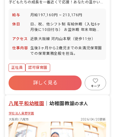
子どもたちの成長を一番近くで応援！あなたの温かい心が輝く場所です
給与
月給197,160円 ~ 213,176円
休日
日、祝、他シフト制 有給休暇（入社6ヶ
月後に10日付与） お盆休暇 年末年始休
暇 ※年間休日115日
アクセス
近鉄大阪線 河内山本駅（徒歩11分）
仕事内容
生後3ヶ月から2歳児までの未満児保育園
での保育業務全般を担当。
正社員
認可保育園
詳しく見る
キープ
八尾平和幼稚園
｜
幼稚園教諭
の求人
学校法人奥野学園
大阪府/八尾市
2026/04/20更新