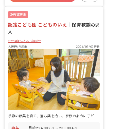
ます。 ■保育理念 ・子どもの人権や主体
残業少なめ
昇給昇進あり
性を尊重し、児童の最善の幸福のため
に、日夜、保護者や地域社会と力を合わ
26年度募集
せ、児童の福祉を積極的に増進します。
認定こども園 こどものいえ
・児童の福祉を積極的に進めるために、
｜
保育教諭
の求
職員は豊かな愛情をもって接し、児童の
人
処遇向上のため知識の修得と技術の向上
に努めます。 ■保育目標 ・自分のこと
社会福祉法人ふじ福祉会
は、自分でできる子どもになろう ・友だ
大阪府/八尾市
2026/07/09更新
ちをたくさんつくり楽しく遊ぼう ・規則
正しいリズムある生活を送ろう ・たくさ
んの経験を通して、色々なことに興味が
もてる子になろう
季節の野菜を育て、落ち葉を拾い、家族のように子どもと向き合う認定こども園です。
給与
月給224,832円 ~ 280,334円