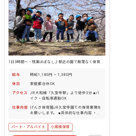
1日3時間〜・残業ほぼなし♪駅近の園で無理なく保育をしませんか？
給与
時給1,180円 ~ 1,380円
休日
家庭都合休OK
アクセス
JR大和線「久宝寺駅」より徒歩3分 ■バ
イク・自転車通勤OK
仕事内容
げんき保育園JR久宝寺園での保育業務を
お願いします。 ■具体的な仕事内容 ・食
事・排泄・着替えの補助 ・保護者との連
絡対応 ■保育のこだわり 1.安全・安心・
パート・アルバイト
小規模保育
快適 子どもたちのことを第一に考え、施
設設備や備品の選び方、配置など、細部
社会保険完備
有給
残業少なめ