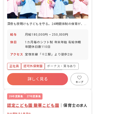
深夜も夜明けも子どもを守る。24時間体制の保育が、ここにある。
給与
月給180,000円 ~ 250,000円
休日
1カ月毎のシフト制 年末年始 有給休暇
年間休日数110日
アクセス
宝塚本線「十三駅」より徒歩2分
正社員
認可外保育園
ボーナス・賞与あり
社会保険完備
有給
残業少なめ
詳しく見る
昇給昇進あり
未経験歓迎
夜間保育所
キープ
26年度募集
27年度募集
認定こども園 龍華こども園
｜
保育士
の求人
社会福祉法人幸悠会