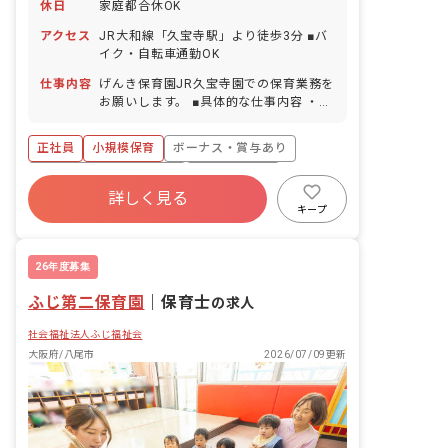
休日
家庭都合休OK
く楽しく仕事をしてこそ、子どもたちが
のびのび・わくわく・げんきに過ごせる
アクセス
JR大和線「久宝寺駅」より徒歩3分 ■バ
環境ができると考えています。 子どもた
イク・自転車通勤OK
ちにとってより良い環境と従業員満足を
仕事内容
げんき保育園JR久宝寺園での保育業務を
重点課題とし、制度充実に取り組んでい
お願いします。 ■具体的な仕事内容 ・0
ます。
歳児～2歳児の担当 ・食事・排泄・着替
えの補助 ・保護者との連絡対応 ・行事
正社員
小規模保育
ボーナス・賞与あり
の計画・運営 ■保育のこだわり 1.安全・
安心・快適 子どもたちのことを第一に考
寮・住宅・家賃補助あり
社会保険完備
え、施設設備や備品の選び方、配置な
詳しく見る
有給
福利厚生充実
退職金制度
ど、細部に至るまで安全に配慮し、げん
キープ
きいっぱいのびのびと快適な一日を過ご
残業少なめ
昇給昇進あり
す理想的な環境を目指しています。 職員
一人ひとりが子どもの立場・目線になっ
26年度募集
て安全意識の向上を図ると共により安
ふじ第二保育園
全・安心の質を高めています。 2.いつも
｜
保育士
の求人
そばに 3歳までの成長・育児が、生涯に
社会福祉法人ふじ福祉会
わたる人格形成の基礎を培う重要なもの
だと考えています。 この大事な時期を一
大阪府/八尾市
2026/07/09更新
緒に過ごす責任を自覚し、職員と子ども
たちが一つの家族のように仲良く楽しく
過ごせるように心がけています。 子ども
たちや保護者の方々と、いつも・そば
に・一緒になって「喜び・悲しみ・悩