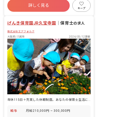
に至るまで安全に配慮し、げんきいっぱ
詳しく見る
昇給昇進あり
産休育休制度
乳児保育のみ
いのびのびと快適な一日を過ごす理想的
キープ
な環境を目指しています。 職員一人ひと
正社員登用
未経験歓迎
りが子どもの立場・目線になって安全意
げんき保育園JR久宝寺園
識の向上を図ると共により安全・安心の
｜
保育士
の求人
質を高めています。 2.いつもそばに 3歳
株式会社エアフォルク
までの成長・育児が、生涯にわたる人格
形成の基礎を培う重要なものだと考えて
大阪府/八尾市
2026/05/12更新
います。 この大事な時期を一緒に過ごす
責任を自覚し、職員と子どもたちが一つ
の家族のように仲良く楽しく過ごせるよ
うに心がけています。 子どもたちや保護
者の方々と、いつも・そばに・一緒にな
って「喜び・悲しみ・悩み」を共有でき
る家族のような存在を目指しています。
3.地域に信頼され愛される施設 地域の方
と積極的に交流を深め、運営方針にご理
解とご協力をいただき、町全体で子育て
を支援できるような環境を目指していま
す。 4.職員が楽しく働けること お父さ
んお母さんの代わりとしてたくさんの時
年休115日＋充実した休暇制度。あなたの保育士生活に、ゆとりを♪
間を子どもたちと一緒に過ごす我々職員
は、常に子どもたちのお手本でなければ
給与
月給210,000円 ~ 300,000円
いけません。 職員の成長は「保育の質の
向上」につながります。 我々職員が明る