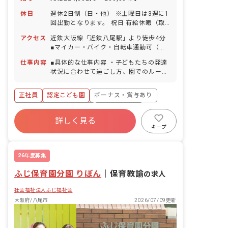
休日
週休2日制（日・他） ※土曜日は3週に1
回出勤となります。 祝日 有給休暇（取
得率100％／入社時から5日分は使用可
アクセス
近鉄大阪線「近鉄八尾駅」より徒歩4分
能） 産前産後休暇制度（取得率・復帰率
■マイカー・バイク・自転車通勤可（無
100％） 育児休暇制度 特別有給休暇 介
料駐車場・駐輪場あり） 徒歩5分圏内に
護休暇制度 ※年間休日105日（有休は別
仕事内容
■具体的な仕事内容 ・子どもたちの発達
コンビニがあるほか、周辺にはスーパー
途付与） ◆人員にゆとりをもたせている
状況に合わせて過ごし方、園でのルール
やショッピングモールもありますので、
ため、お休みも相談しやすい職場です。
や約束事など社会性の指導をします。 ・
帰宅時のお買い物にも便利です。
行事の企画運営。子どもたちが楽しめる
正社員
認定こども園
ボーナス・賞与あり
ように、成長した姿を保護者に見てもら
えるように、内容を考えて企画・運営を
寮・住宅・家賃補助あり
社会保険完備
します。 ・様々な体験を積むことがで
詳しく見る
有給
福利厚生充実
退職金制度
き、広い視野で教育・保育にたずさわれ
キープ
ます。 ■保育理念 ・子どもの人権や主体
残業少なめ
昇給昇進あり
性を尊重し、児童の最善の幸福のため
に、日夜、保護者や地域社会と力を合わ
26年度募集
せ、児童の福祉を積極的に増進します。
ふじ保育園分園 りぼん
・児童の福祉を積極的に進めるために、
｜
保育教諭
の求人
職員は豊かな愛情をもって接し、児童の
社会福祉法人ふじ福祉会
処遇向上のため知識の修得と技術の向上
に努めます。 ■保育目標 ・一人ひとりを
大阪府/八尾市
2026/07/09更新
大切にする保育 ・一人ひとりが自分とい
うものをしっかりもてる保育 ・一人ひと
りが生きる力をつける保育 ・一人ひとり