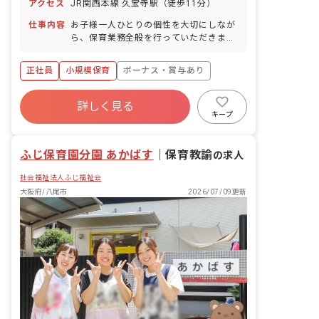
アクセス
JR関西本線 久宝寺駅（徒歩11分）
仕事内容
お子様一人ひとりの個性を大切にしなが
ら、保育業務全般を行っていただきま
す。 具体的な業務内容は以下の通りで
す。 ・授乳、おむつ交換、着替え、食事
正社員
小規模保育
ボーナス・賞与あり
補助 ・教材の検討および行動計画の策定
・保育環境の整備 ・保護者対応 ■園児年
年間休日120日以上
齢層：0～2歳児
詳しく見る
寮・住宅・家賃補助あり
社会保険完備
キープ
有給
福利厚生充実
退職金制度
残業少なめ
ふじ保育園分園 あかばす
｜
保育教諭
の求人
社会福祉法人ふじ福祉会
大阪府/八尾市
2026/07/09更新