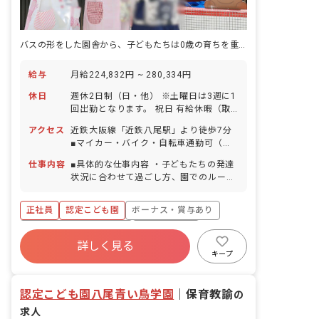
バスの形をした園舎から、子どもたちは0歳の育ちを重ねて本園へ出発します。
給与
月給224,832円 ~ 280,334円
休日
週休2日制（日・他） ※土曜日は3週に1
回出勤となります。 祝日 有給休暇（取
得率100％／入社時から5日分は使用可
アクセス
近鉄大阪線「近鉄八尾駅」より徒歩7分
能） 産前産後休暇制度（取得率・復帰率
■マイカー・バイク・自転車通勤可（無
100％） 育児休暇制度 特別有給休暇 介
料駐車場・駐輪場あり） 徒歩5分圏内に
護休暇制度 ※年間休日105日（有休は別
仕事内容
■具体的な仕事内容 ・子どもたちの発達
コンビニがあるほか、周辺にはスーパー
途付与） ◆人員にゆとりをもたせている
状況に合わせて過ごし方、園でのルール
やショッピングモールもありますので、
ため、お休みも相談しやすい職場です。
や約束事など社会性の指導をします。 ・
帰宅時のお買い物にも便利です。
行事の企画運営。子どもたちが楽しめる
正社員
認定こども園
ボーナス・賞与あり
ように、成長した姿を保護者に見てもら
えるように、内容を考えて企画・運営を
寮・住宅・家賃補助あり
社会保険完備
します。 ・様々な体験を積むことがで
詳しく見る
有給
福利厚生充実
退職金制度
き、広い視野で教育・保育にたずさわれ
キープ
ます。 ■保育理念 ・子どもの人権や主体
残業少なめ
昇給昇進あり
性を尊重し、児童の最善の幸福のため
認定こども園八尾青い鳥学園
に、日夜、保護者や地域社会と力を合わ
｜
保育教諭
の
せ、児童の福祉を積極的に増進します。
求人
・児童の福祉を積極的に進めるために、