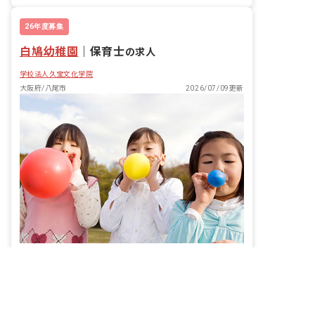
26年度募集
白鳩幼稚園
｜
保育士
の求人
学校法人久宝文化学院
大阪府/八尾市
2026/07/09更新
非公開の求人多数！ 紹介登録はこちら
すなおでのびのび、心やさしく。5つの教育目標を胸に子どもと向き合う幼稚園です。
八尾市の求人を紹介してもらう
給与
月給228,000円 ~ 236,100円
休日
土日祝休み