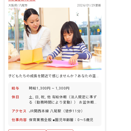
大阪府/八尾市
2026/01/29更新
子どもたちの成長を間近で感じませんか？あなたの温かい心が輝く場所がここにあります。
給与
時給1,300円 ~ 1,300円
休日
土, 日, 祝, 他 有給休暇（法人規定に準ず
る（勤務時間により変動）） お盆休暇
年末年始休暇
アクセス
JR関西本線 八尾駅（徒歩11分）
仕事内容
保育業務全般 ■園児年齢層：0～5歳児