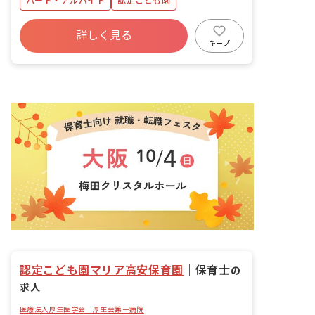
パート・アルバイト
認定こども園
詳しく見る
キープ
認定こども園マリア高安保育園
｜
保育士
の
求人
医療法人厚生医学会 厚生会第一病院