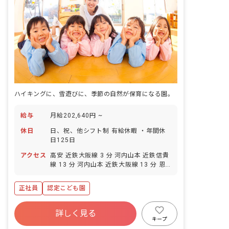
ハイキングに、雪遊びに、季節の自然が保育になる園。
給与
月給202,640円 ~
休日
日、祝、他シフト制 有給休暇 ・年間休
日125日
アクセス
高安 近鉄大阪線 3 分 河内山本 近鉄信貴
線 13 分 河内山本 近鉄大阪線 13 分 恩
智 近鉄大阪線 14 分 信貴山口 近鉄西信
貴ケーブル 17 分
正社員
認定こども園
詳しく見る
キープ