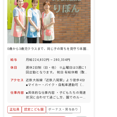
の可能性を伸ばしていける保育 ・一人ひ
とりが社会の一員になるための保育
0歳から3歳児クラスまで、同じ子の育ちを見守り本園へ送り出す分園です。
給与
月給224,832円 ~ 280,334円
休日
週休2日制（日・他） ※土曜日は3週に1
回出勤となります。 祝日 有給休暇（取
得率100％／入社時から5日分は使用可
アクセス
近鉄大阪線「近鉄八尾駅」より徒歩4分
能） 産前産後休暇制度（取得率・復帰率
■マイカー・バイク・自転車通勤可（無
100％） 育児休暇制度 特別有給休暇 介
料駐車場・駐輪場あり） 徒歩5分圏内に
護休暇制度 ※年間休日105日（有休は別
仕事内容
■具体的な仕事内容 ・子どもたちの発達
コンビニがあるほか、周辺にはスーパー
途付与） ◆人員にゆとりをもたせている
状況に合わせて過ごし方、園でのルール
やショッピングモールもありますので、
ため、お休みも相談しやすい職場です。
や約束事など社会性の指導をします。 ・
帰宅時のお買い物にも便利です。
行事の企画運営。子どもたちが楽しめる
正社員
認定こども園
ボーナス・賞与あり
ように、成長した姿を保護者に見てもら
えるように、内容を考えて企画・運営を
寮・住宅・家賃補助あり
社会保険完備