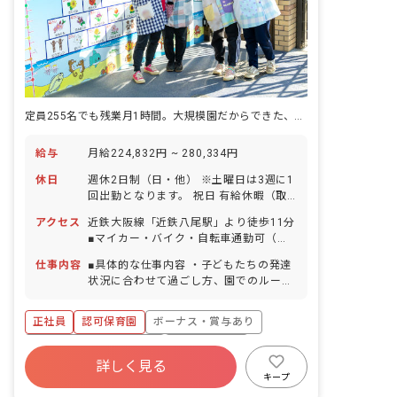
生活の中で小さな積み重ねを通して成長
していく子どもの手助けをしていきま
す。 ■保育目標 ・自分の事は、自分でで
きる子になろう ・友だちをたくさんつく
り、思いやりのある子になろう ・基本的
生活習慣を確立させよう ・何事にもあき
らめず努力する子になろう ・お父さんお
定員255名でも残業月1時間。大規模園だからできた、本当に帰れる仕事の仕組み
母さんを大切にしよう
給与
月給224,832円 ~ 280,334円
休日
週休2日制（日・他） ※土曜日は3週に1
回出勤となります。 祝日 有給休暇（取
得率100％／入社時から5日分は使用可
アクセス
近鉄大阪線「近鉄八尾駅」より徒歩11分
能） 産前産後休暇制度（取得率・復帰率
■マイカー・バイク・自転車通勤可（無
100％） 育児休暇制度 特別有給休暇 介
料駐車場・駐輪場あり） 徒歩5分圏内に
護休暇制度 ※年間休日105日（有休は別
仕事内容
■具体的な仕事内容 ・子どもたちの発達
コンビニがあるほか、周辺にはスーパー
途付与） ◆人員にゆとりをもたせている
状況に合わせて過ごし方、園でのルール
やショッピングモールもありますので、
ため、お休みも相談しやすい職場です。
や約束事など社会性の指導をします。 ・
帰宅時のお買い物にも便利です。
行事の企画運営。子どもたちが楽しめる
正社員
認可保育園
ボーナス・賞与あり
ように、成長した姿を保護者に見てもら
えるように、内容を考えて企画・運営を
寮・住宅・家賃補助あり
社会保険完備
します。 ・様々な体験を積むことがで
詳しく見る
有給
福利厚生充実
退職金制度
き、広い視野で教育・保育にたずさわれ
キープ
ます。 ■保育理念 ・子どもの人権や主体
残業少なめ
昇給昇進あり