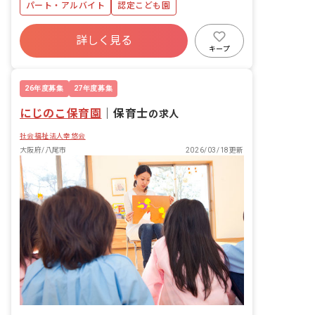
パート・アルバイト
認定こども園
詳しく見る
キープ
26年度募集
27年度募集
にじのこ保育園
｜
保育士
の求人
社会福祉法人幸悠会
大阪府/八尾市
2026/03/18更新