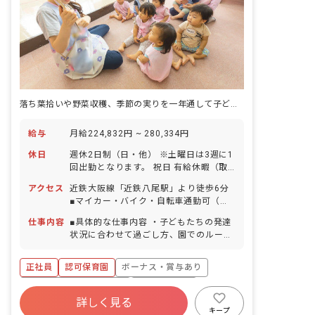
み」を共有できる家族のような存在を目
指しています。 3.地域に信頼され愛され
る施設 地域の方と積極的に交流を深め、
運営方針にご理解とご協力をいただき、
町全体で子育てを支援できるような環境
を目指しています。 4.職員が楽しく働け
ること お父さんお母さんの代わりとして
たくさんの時間を子どもたちと一緒に過
落ち葉拾いや野菜収穫、季節の実りを一年通して子どもと一緒に味わえる保育園です。
ごす我々職員は、常に子どもたちのお手
本でなければいけません。 職員の成長は
給与
月給224,832円 ~ 280,334円
「保育の質の向上」につながります。
我々職員が明るく楽しく仕事をしてこ
休日
週休2日制（日・他） ※土曜日は3週に1
そ、子どもたちがのびのび・わくわく・
回出勤となります。 祝日 有給休暇（取
げんきに過ごせる環境ができると考えて
得率100％／入社時から5日分は使用可
います。 子どもたちにとってより良い環
アクセス
近鉄大阪線「近鉄八尾駅」より徒歩6分
能） 産前産後休暇制度（取得率・復帰率
境と従業員満足を重点課題とし、制度充
■マイカー・バイク・自転車通勤可（無
100％） 育児休暇制度 特別有給休暇 介
実に取り組んでいます。
料駐車場・駐輪場あり） 徒歩5分圏内に
護休暇制度 ※年間休日105日（有休は別
仕事内容
■具体的な仕事内容 ・子どもたちの発達
コンビニがあるほか、周辺にはスーパー
途付与） ◆人員にゆとりをもたせている
状況に合わせて過ごし方、園でのルール
やショッピングモールもありますので、
ため、お休みも相談しやすい職場です。
や約束事など社会性の指導をします。 ・
帰宅時のお買い物にも便利です。
行事の企画運営。子どもたちが楽しめる
正社員
認可保育園
ボーナス・賞与あり
ように、成長した姿を保護者に見てもら
えるように、内容を考えて企画・運営を
寮・住宅・家賃補助あり
社会保険完備
します。 ・様々な体験を積むことがで
詳しく見る
有給
福利厚生充実
退職金制度
き、広い視野で教育・保育にたずさわれ
キープ