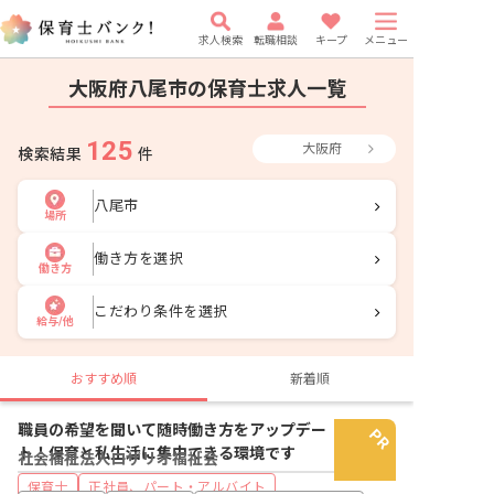
求人検索
転職相談
キープ
メニュー
大阪府八尾市の保育士求人一覧
125
大阪府
検索結果
件
八尾市
場所
働き方を選択
働き方
こだわり条件を選択
給与/他
おすすめ順
新着順
職員の希望を聞いて随時働き方をアップデー
ト！保育と私生活に集中できる環境です
社会福祉法人ロザリオ福祉会
保育士
正社員、パート・アルバイト