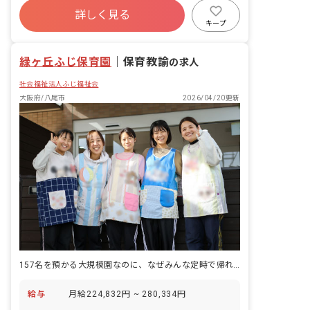
します。 ・様々な体験を積むことがで
詳しく見る
有給
福利厚生充実
退職金制度
き、広い視野で教育・保育にたずさわれ
キープ
ます。 ■保育理念 ・子どもの人権や主体
残業少なめ
昇給昇進あり
性を尊重し、児童の最善の幸福のため
緑ヶ丘ふじ保育園
に、日夜、保護者や地域社会と力を合わ
｜
保育教諭
の求人
せ、児童の福祉を積極的に増進します。
社会福祉法人ふじ福祉会
・児童の福祉を積極的に進めるために、
職員は豊かな愛情をもって接し、児童の
大阪府/八尾市
2026/04/20更新
処遇向上のため知識の修得と技術の向上
に努めます。 ■保育目標 ・明るく素直
で、優しい思いやりのある心を育む ・自
ら考え、自分で行動できる心を育む ・自
分の思いを伝え、人の話を聞ける態度を
育む ・心身共に健康であり、基本的生活
習慣を育む ・公共の精神を培い人・自
然・物を大切にする心を育む
157名を預かる大規模園なのに、なぜみんな定時で帰れるのか。
給与
月給224,832円 ~ 280,334円