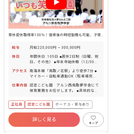
自動で動画が再生されます
育休産休取得率100％！復帰後の時短勤務も可能、子育てしながら働けます
給与
月給220,000円 ~ 300,000円
休日
年間休日: 105日 ■週休2日制（日曜、祝
日、その他） ■年末年始休暇（12/30～
1/3） ■有給休暇（6カ月経過後10日付
アクセス
南海本線「鳥取ノ荘駅」より徒歩7分 ■
与／1時間・半日単位での取得可／5日以
マイカー・自転車通勤OK（駐車場完
上の連休相談OK） ■産前産後・育児休暇
備、駐車場代月2,000円の自己負担あ
（取得率100％・復帰率100％） ※お子
仕事内容
認定こども園 アルン西鳥取夢学舎にて
り） ※南海本線「尾崎駅」から自転車通
様の体調不良や行事による遅刻・早退・
保育業務をお任せします。 ■具体的な仕
勤の場合、駐輪場は園負担いたします。
欠席の相談も可
事内容 ・0歳～5歳児の保育業務 ・連絡
帳記入 ・週案、月案の作成 ・保護者対
正社員
認定こども園
ボーナス・賞与あり
応 ＜施設について＞ ・子どもたちの健
やかな成長には、落ち着いた環境で過ご
寮・住宅・家賃補助あり
社会保険完備
すことが大切だと考えます。 ・くりの樹
詳しく見る
有給
福利厚生充実
退職金制度
やみかんの樹など自然を通じて四季を感
キープ
じれるようになっています。 ・園庭は大
残業少なめ
昇給昇進あり
型遊具を入れず、自由な発想で園庭遊び