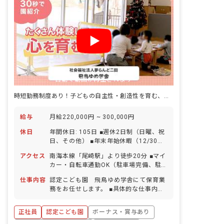
自動で動画が再生されます
時短勤務制度あり！子どもの自主性・創造性を育む、温かみにあふれた園です
給与
月給220,000円 ~ 300,000円
休日
年間休日: 105日 ■週休2日制（日曜、祝
日、その他） ■年末年始休暇（12/30～
1/3） ■有給休暇（6カ月経過後10日付
アクセス
南海本線「尾崎駅」より徒歩20分 ■マイ
与／1時間・半日単位での取得可／5日以
カー・自転車通勤OK（駐車場完備、駐
上の連休相談OK） ■産前産後・育児休暇
車場代月2,000円の自己負担あり） ※南
（取得率100％・復帰率100％） ※お子
仕事内容
認定こども園 飛鳥ゆめ学舎にて保育業
海本線「尾崎駅」から自転車通勤の場
様の体調不良や行事による遅刻・早退・
務をお任せします。 ■具体的な仕事内容
合、駐輪場は園負担いたします。
欠席の相談も可
・0歳～6歳児の保育業務 ・連絡帳記入
・週案、月案の作成 ・保護者対応 ＜施
正社員
認定こども園
ボーナス・賞与あり
設について＞ ・広々とした落ち着いた環