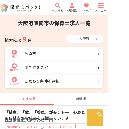
求人検索
転職相談
キープ
メニュー
大阪府阪南市の保育士求人一覧
9
大阪府
検索結果
件
阪南市
場所
働き方を選択
働き方
こだわり条件を選択
給与/他
おすすめ順
新着順
「健康」「愛」「尊重」がモットー！心身と
もに健やかな成長を支援しています
社会福祉法人夢らんど二田
保育教諭
正社員、パート・アルバイト