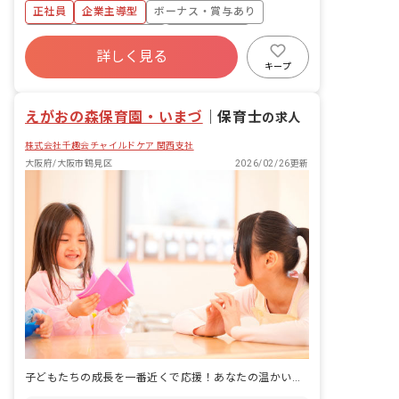
■園児年齢層：0～2歳児
正社員
企業主導型
ボーナス・賞与あり
寮・住宅・家賃補助あり
社会保険完備
詳しく見る
退職金制度
乳児保育のみ
未経験歓迎
キープ
えがおの森保育園・いまづ
｜
保育士
の求人
株式会社千趣会チャイルドケア 関西支社
大阪府/大阪市鶴見区
2026/02/26更新
子どもたちの成長を一番近くで応援！あなたの温かい心が輝く場所がここにあります。