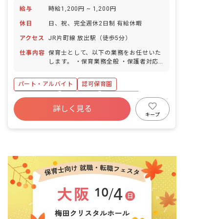
給与
時給1,200円 ~ 1,200円
休日
日、祝、完全週休2日制 有給休暇
アクセス
JR片町線 放出駅（徒歩5分）
仕事内容
保育士として、以下の業務をお任せいた
します。 ・保育業務全般 ・保護者対応
当園は園児数約80名で、子どもたち一人
ひとりに寄り添い、深く関わりながら保
パート・アルバイト
認可保育園
育を行える環境です。子どもたちの成長
を保護者様と共に喜び、サポートしてい
社会保険完備
残業少なめ
未経験歓迎
くやりがいのあるお仕事です。 安心して
詳しく見る
ブランクOK
交通費支給
学歴不問
長く働けるよう、サポート体制も充実し
キープ
ています。 ・本部内で実施する充実した
研修制度 ・姉妹園との情報共有による学
びの機会 ・本部職員が園担当としてサポ
ート ・保育や人間関係の悩みは、園長や
園担当に相談できる環境