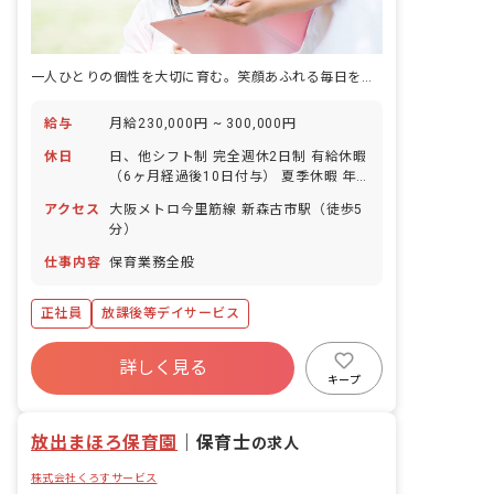
一人ひとりの個性を大切に育む。笑顔あふれる毎日を一緒に創りませんか？
給与
月給230,000円 ~ 300,000円
休日
日、他シフト制 完全週休2日制 有給休暇
（6ヶ月経過後10日付与） 夏季休暇 年
末年始休暇 ※年間休日112日
アクセス
大阪メトロ今里筋線 新森古市駅（徒歩5
分）
仕事内容
保育業務全般
正社員
放課後等デイサービス
詳しく見る
キープ
放出まほろ保育園
｜
保育士
の求人
株式会社くろすサービス