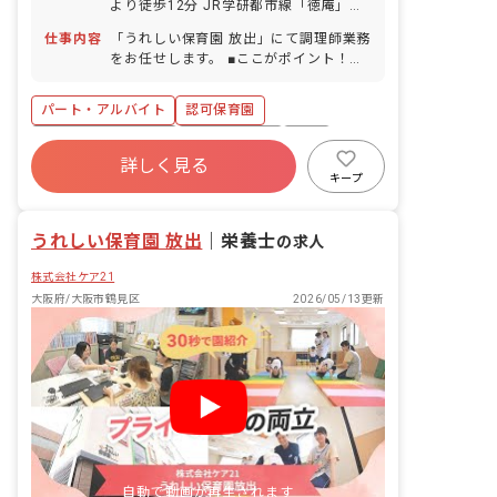
より徒歩12分 JR学研都市線「徳庵」駅
※入社半年後から10日支給 ■慶弔休暇 ■
より徒歩11分 ※自転車通勤可（敷地内
産前産後・育児休暇（取得率100％（16
仕事内容
「うれしい保育園 放出」にて調理師業務
に駐輪スペース完備）
名）・復帰率81％（13名）） ■介護・看
をお任せします。 ■ここがポイント！
護休暇 ■特別休暇
「調理が苦手」「栄養士としてのブラン
クがある」等、ご心配はいりません！ス
パート・アルバイト
認可保育園
タッフが丁寧にサポートします。 ▼▼具
体的にはこんなお仕事です▼▼ ＊食器洗
ボーナス・賞与あり
社会保険完備
有給
浄や、盛り付け補助、副菜の調理等の業
詳しく見る
福利厚生充実
退職金制度
残業少なめ
務 ＊食育の補助や準備 ＊発注作業のサ
キープ
ポートや離乳食の対応（栄養士）
昇給昇進あり
産休育休制度
うれしい保育園 放出
｜
栄養士
の求人
株式会社ケア21
大阪府/大阪市鶴見区
2026/05/13更新
自動で動画が再生されます