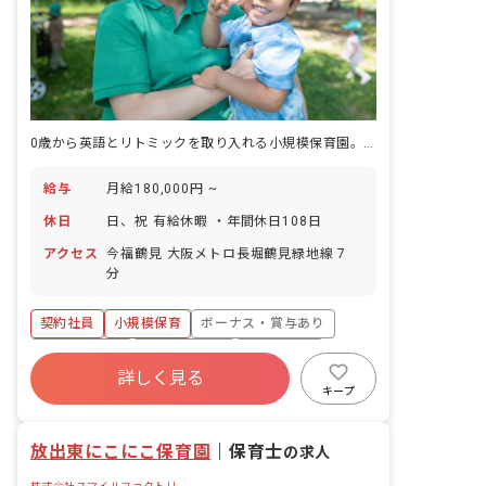
0歳から英語とリトミックを取り入れる小規模保育園。大阪メトロ今福鶴見駅から徒歩7分。
給与
月給180,000円 ~
休日
日、祝 有給休暇 ・年間休日108日
アクセス
今福鶴見 大阪メトロ長堀鶴見緑地線 7
分
契約社員
小規模保育
ボーナス・賞与あり
社会保険完備
乳児保育のみ
未経験歓迎
詳しく見る
アットホーム
キープ
放出東にこにこ保育園
｜
保育士
の求人