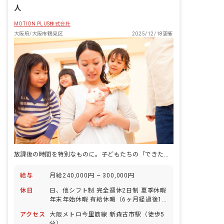
人
MOTION PLUS株式会社
大阪府/大阪市鶴見区
2025/12/18更新
放課後の時間を特別なものに。子どもたちの「できた！」を一緒に喜びましょう。
給与
月給240,000円 ~ 300,000円
休日
日、他シフト制 完全週休2日制 夏季休暇
年末年始休暇 有給休暇（6ヶ月経過後10
日付与） ※年間休日112日
アクセス
大阪メトロ今里筋線 新森古市駅（徒歩5
分）