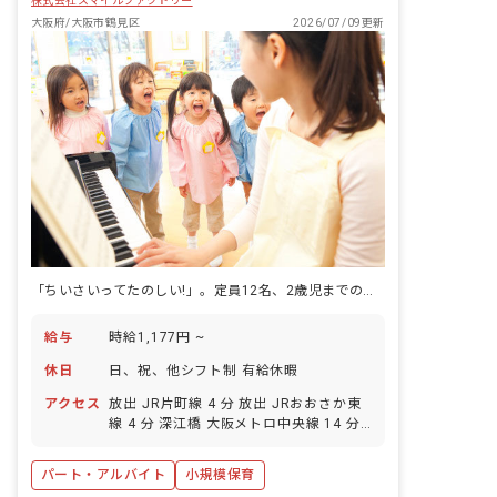
株式会社スマイルファクトリー
大阪府/大阪市鶴見区
2026/07/09更新
「ちいさいってたのしい!」。定員12名、2歳児までの小規模保育園です。
給与
時給1,177円 ~
休日
日、祝、他シフト制 有給休暇
アクセス
放出 JR片町線 4 分 放出 JRおおさか東
線 4 分 深江橋 大阪メトロ中央線 14 分
鴫野 JR片町線 17 分 鴫野 大阪メトロ今
里筋線 17 分
パート・アルバイト
小規模保育