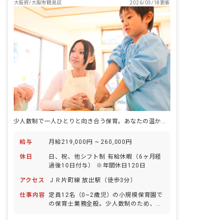
大阪府/大阪市鶴見区
2026/03/18更新
少人数制で一人ひとりと向き合う保育。あなたの温かい心が輝く場所です。
給与
月給219,000円 ~ 260,000円
休日
日、祝、他シフト制 有給休暇（6ヶ月経
過後10日付与） ※年間休日120日
アクセス
ＪＲ片町線 放出駅（徒歩3分）
仕事内容
定員12名（0~2歳児）の小規模保育園で
の保育士業務全般。少人数制のため、落
ち着いた環境で丁寧な保育が可能です。