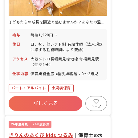
子どもたちの成長を間近で感じませんか？あなたの温かい心が輝く場所がここにあります。
給与
時給1,220円 ~
休日
日、祝、他シフト制 有給休暇（法人規定
に準ずる勤務時間により変動）
アクセス
大阪メトロ長堀鶴見緑地線 今福鶴見駅
（徒歩6分）
仕事内容
保育業務全般 ■園児年齢層：0～2歳児
パート・アルバイト
小規模保育
詳しく見る
キープ
26年度募集
27年度募集
きりんのあくび kids つるみ
｜
保育士
の求