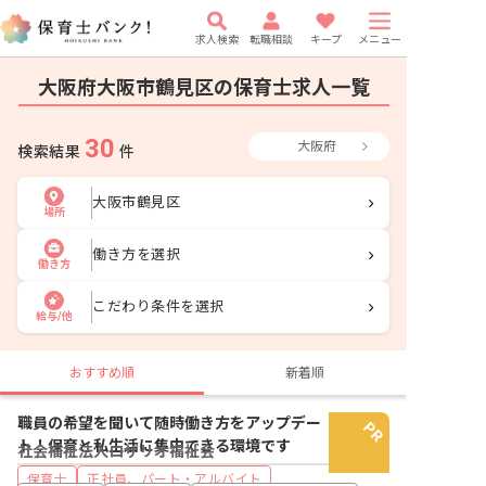
求人検索
転職相談
キープ
メニュー
大阪府大阪市鶴見区の保育士求人一覧
30
大阪府
検索結果
件
大阪市鶴見区
場所
働き方を選択
働き方
こだわり条件を選択
給与/他
おすすめ順
新着順
職員の希望を聞いて随時働き方をアップデー
ト！保育と私生活に集中できる環境です
社会福祉法人ロザリオ福祉会
保育士
正社員、パート・アルバイト