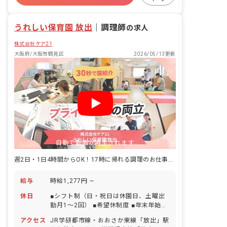
卒園を迎える園児に1月分の献立を立て
昇給昇進あり
てもらう食育等様々な活動に取り組んで
うれしい保育園 放出
おります。また、外部の保護者へ向けた
｜
調理師
の求人
離乳食講習会や親子クッキング教室など
株式会社ケア21
も実施しています。 その他にも、献立作
成やアレルギー対応等、すべてマニュア
大阪府/大阪市鶴見区
2026/05/13更新
ル化されており、安心・安全な給食提供
を行っています。子どもと直接触れ合う
活動をしたい栄養士には最高の環境で
す。
自動で動画が再生されます
週2日・1日4時間からOK！17時に帰れる調理のお仕事をお任せ。
給与
時給1,277円 ~
休日
■シフト制（日・祝日は休園日、土曜出
勤月1～2回） ■希望休制度 ■年末年始休
暇（12/29～1/3） ■有給休暇（半日単
アクセス
JR学研都市線・おおさか東線「放出」駅
位での取得可／5日以上の連休相談OK）