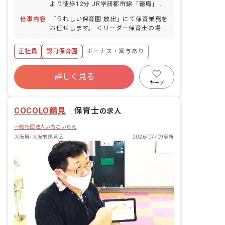
より徒歩12分 JR学研都市線「徳庵」駅
より徒歩11分 ※自転車通勤可（敷地内
仕事内容
「うれしい保育園 放出」にて保育業務を
に駐輪スペース完備）
お任せします。 ＜リーダー保育士の場合
＞ 自クラスの担任のまとめ役や、新人職
員の教育担当などを行っていただきま
正社員
認可保育園
ボーナス・賞与あり
す。 ■ここがポイント！ 認可保育園での
保育のお仕事になります。 保育園での経
年間休日120日以上
験・未経験を問わず大歓迎です。 子ども
詳しく見る
寮・住宅・家賃補助あり
社会保険完備
たちへの丁寧なかかわりを常に研究する
キープ
と同時に、幼児クラスの子どもたちへの
有給
福利厚生充実
退職金制度
オリジナルの教育プログラムも導入して
残業少なめ
COCOLO鶴見
いる保育園になります。 ケア21の「人
｜
保育士
の求人
を大事にし、人を育てる」という経営理
一般社団法人いちごいちえ
念の下、仲間たちと一緒に学び、成長
し、喜び合える環境の職場です。
大阪府/大阪市鶴見区
2026/07/09更新