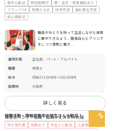
新卒も歓迎
時短勤務可
寮・住宅・家賃補助あり
ブランクOK
残業少なめ
研修充実
福利厚生充実
初心者歓迎
職員がゆとりを持って生活しながら保育
に集中できるよう、園長自らヒアリング
をしつつ柔軟に働き…
雇用形態
正社員、パート・アルバイト
職種
保育士
給与
月給213,000円～230,000円
勤務地
大阪府
詳しく見る
就職活動・情報収集中の学生さん大歓迎！
保育士バンク！就職・転職フェスタ in 大阪
持ち物不要
特典あり
学生さん歓迎
入退場自由