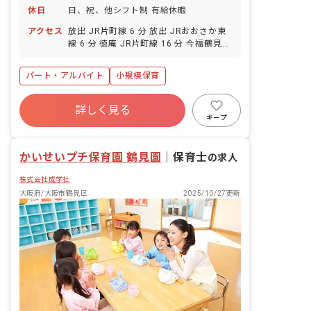
休日
日、祝、他シフト制 有給休暇
アクセス
放出 JR片町線 6 分 放出 JRおおさか東
線 6 分 徳庵 JR片町線 16 分 今福鶴見
大阪メトロ長堀鶴見緑地線 16 分 高井田
中央 JRおおさか東線 18 分
パート・アルバイト
小規模保育
詳しく見る
キープ
かいせいプチ保育園 鶴見園
｜
保育士
の求人
株式会社成学社
大阪府/大阪市鶴見区
2025/10/27更新