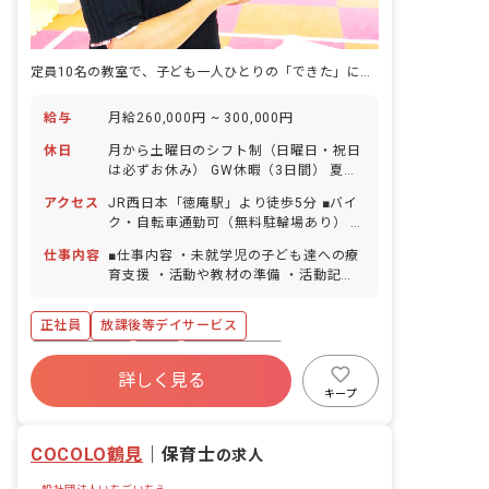
定員10名の教室で、子ども一人ひとりの「できた」に立ち会う仕事です。
給与
月給260,000円 ~ 300,000円
休日
月から土曜日のシフト制（日曜日・祝日
は必ずお休み） GW休暇（3日間） 夏季
休暇（3日間） 年末年始休暇（5日間）
アクセス
JR西日本「徳庵駅」より徒歩5分 ■バイ
有給休暇（取得率80%/入職日から半年
ク・自転車通勤可（無料駐輪場あり） ※
後に10日間付与） 慶弔休暇 産前産後・
徒歩5分圏内にコンビニがあるほか、周
育児休暇（取得率100％・復帰率
仕事内容
■仕事内容 ・未就学児の子ども達への療
辺にはスーパーやショッピングモールも
100％） 介護・看護休暇 ※年間休日105
育支援 ・活動や教材の準備 ・活動記録
ありますので、帰宅時のお買い物にも便
日 ※人員にゆとりを持たせており、お休
の作成 ・保護者様対応 ・事務処理 ・送
利です。
みの相談もしやすい職場です。
迎 ■お預かりする子ども達について
正社員
放課後等デイサービス
Chico Boteではお預かり対象は未就学
児としています。 未就学児の療育支援の
社会保険完備
有給
福利厚生充実
専門性を高めたいという方も、未就学児
詳しく見る
残業少なめ
昇給昇進あり
産休育休制度
の療育は初めてだけれどもキャリアにチ
キープ
ャレンジしたいという方も歓迎していま
時短勤務可
未経験歓迎
す！ ■大切にしていること Chico Bote
COCOLO鶴見
では、子ども達に最適な「きっかけ」を
｜
保育士
の求人
常に考えることを大切にしています。 子