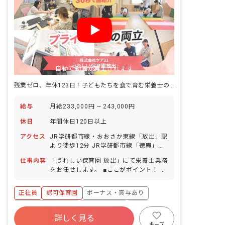
自動で動画が再生されます
残業ゼロ、年休123日！子どもたちを食で育む栄養士のお仕事。
給与
月給233,000円 ~ 243,000円
休日
年間休日120日以上
アクセス
JR学研都市線・おおさか東線「放出」駅
より徒歩12分 JR学研都市線「徳庵」駅
より徒歩11分 ※自転車通勤可（敷地内
仕事内容
「うれしい保育園 放出」にて栄養士業務
に駐輪スペース完備）
をお任せします。 ■ここがポイント！ 基
本的に残業はゼロです。 うれしい保育園
では、ケア21の「日本のヘルスケア産業
正社員
認可保育園
ボーナス・賞与あり
のリーダー企業を目指す」という経営理
念の下、他園にはないような食育活動に
年間休日120日以上
社会保険完備
有給
力を入れて取り組んでおり、魚の解体シ
詳しく見る
福利厚生充実
退職金制度
残業少なめ
ョーや、絵本を題材にしたクッキング、
キープ