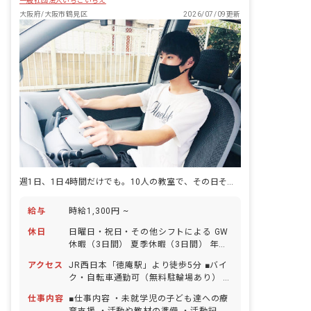
一般社団法人いちごいちえ
ども達はたった一つの「きっかけ」でも
大きく成長できるもの。また、その「き
大阪府/大阪市鶴見区
2026/07/09更新
っかけ」は一人ひとり違います。その
「きっかけ」が何かを考え続けることが
私たちの役割です。
週1日、1日4時間だけでも。10人の教室で、その日その子の「できた」に立ち会えます。
給与
時給1,300円 ~
休日
日曜日・祝日・その他シフトによる GW
休暇（3日間） 夏季休暇（3日間） 年末
年始休暇（5日間） 有給休暇（入職半年
アクセス
JR西日本「徳庵駅」より徒歩5分 ■バイ
後に出勤日数・時間によって付与） 慶弔
ク・自転車通勤可（無料駐輪場あり） ※
休暇 産前産後・育児休暇（取得率
徒歩5分圏内にコンビニがあるほか、周
100％・復帰率100％） 介護・看護休暇
仕事内容
■仕事内容 ・未就学児の子ども達への療
辺にはスーパーやショッピングモールも
※人員にゆとりを持たせており、お休み
育支援 ・活動や教材の準備 ・活動記録