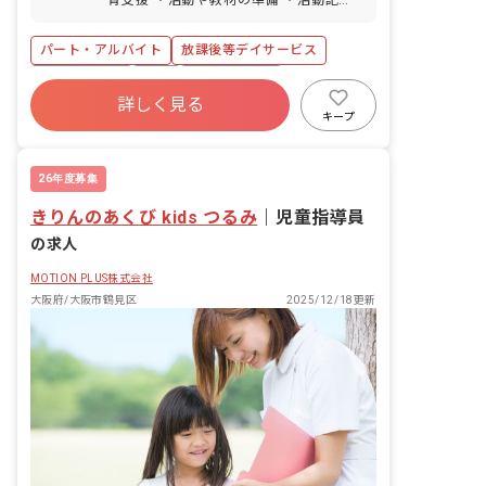
ありますので、帰宅時のお買い物にも便
の相談もしやすい職場です。
の作成 ・保護者様対応 ・事務処理 ・送
利です。
迎 ■お預かりする子ども達について
パート・アルバイト
放課後等デイサービス
Chico Boteではお預かり対象は未就学
児としています。 未就学児の療育支援の
社会保険完備
有給
福利厚生充実
専門性を高めたいという方も、未就学児
詳しく見る
残業少なめ
昇給昇進あり
産休育休制度
の療育は初めてだけれどもキャリアにチ
キープ
ャレンジしたいという方も歓迎していま
未経験歓迎
新卒も歓迎
す！ ■大切にしていること Chico Bote
では、子ども達に最適な「きっかけ」を
26年度募集
常に考えることを大切にしています。 子
きりんのあくび kids つるみ
ども達はたった一つの「きっかけ」でも
｜
児童指導員
大きく成長できるもの。また、その「き
の求人
っかけ」は一人ひとり違います。その
「きっかけ」が何かを考え続けることが
MOTION PLUS株式会社
私たちの役割です。
大阪府/大阪市鶴見区
2025/12/18更新