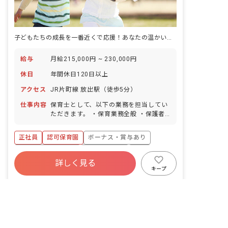
子どもたちの成長を一番近くで応援！あなたの温かい気持ちを活かしませんか？
給与
月給215,000円 ~ 230,000円
休日
年間休日120日以上
アクセス
JR片町線 放出駅（徒歩5分）
仕事内容
保育士として、以下の業務を担当してい
ただきます。 ・保育業務全般 ・保護者
対応 当園は園児数約80名で、子どもた
ち一人ひとりに寄り添った保育を実践で
正社員
認可保育園
ボーナス・賞与あり
きる環境です。 保護者の方々をサポート
しながら、子どもたちの成長を共に喜び
年間休日120日以上
社会保険完備
有給
合える、やりがいのあるお仕事です。 安
詳しく見る
残業少なめ
昇給昇進あり
産休育休制度
心して長く働けるよう、以下のサポート
キープ
体制を整えています。 ・本部主催の研修
駅近5分以内
非公開の求人多数！ 紹介登録はこちら
制度が充実しており、スキルアップを支
放出東にこにこ保育園
援します。 ・姉妹園との情報共有を通じ
｜
保育士
の求人
大阪市鶴見区の求人を紹介してもらう
て、保育の悩みを解決に導きます。 ・本
株式会社スマイルファクトリー
部職員が園担当として、また園長も、
日々の業務や人間関係の...
大阪府/大阪市鶴見区
2026/07/09更新