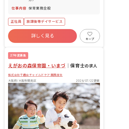
仕事内容
保育業務全般
正社員
放課後等デイサービス
詳しく見る
キープ
27年度募集
えがおの森保育園・いまづ
｜
保育士
の求人
株式会社千趣会チャイルドケア 関西支社
大阪府/大阪市鶴見区
2026/07/22更新