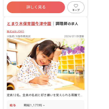
詳しく見る
キープ
とまり木保育園今津中園
｜
調理師
の求人
株式会社JOKO
大阪府/大阪市鶴見区
2026/07/09更新
定員12名。全員の名前と好き嫌いを覚えられる距離で、給食を作れます。
給与
時給1,177円 ~