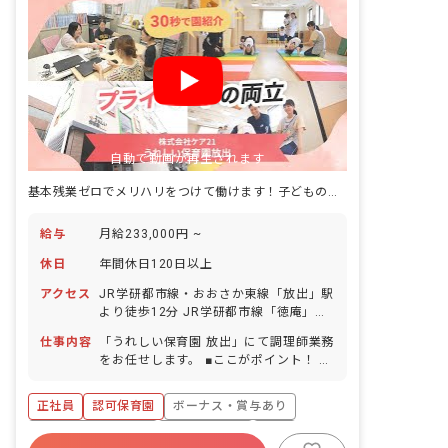
自動で動画が再生されます
基本残業ゼロでメリハリをつけて働けます！子どもの笑顔を支える調理師募集
給与
月給233,000円 ~
休日
年間休日120日以上
アクセス
JR学研都市線・おおさか東線「放出」駅
より徒歩12分 JR学研都市線「徳庵」駅
より徒歩11分 ※自転車通勤可（敷地内
仕事内容
「うれしい保育園 放出」にて調理師業務
に駐輪スペース完備）
をお任せします。 ■ここがポイント！ 基
本的に残業はゼロです。 うれしい保育園
では、ケア21の「日本のヘルスケア産業
正社員
認可保育園
ボーナス・賞与あり
のリーダー企業を目指す」という経営理
念の下、他園にはないような食育活動に
年間休日120日以上
社会保険完備
有給