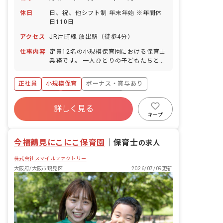
休日
日、祝、他シフト制 年末年始 ※年間休
日110日
アクセス
JR片町線 放出駅（徒歩4分）
仕事内容
定員12名の小規模保育園における保育士
業務です。 一人ひとりの子どもたちと深
く関わることができる環境です。 主な業
務内容: ・0歳から2歳児の保育業務、お
正社員
小規模保育
ボーナス・賞与あり
よび保護者対応 ・保育関連書類の作成
・園児の受け入れ、健康状態の確認 ・食
社会保険完備
有給
残業少なめ
事の介助 ・園内の清掃業務
詳しく見る
昇給昇進あり
乳児保育のみ
キープ
今福鶴見にこにこ保育園
｜
保育士
の求人
株式会社スマイルファクトリー
大阪府/大阪市鶴見区
2026/07/09更新