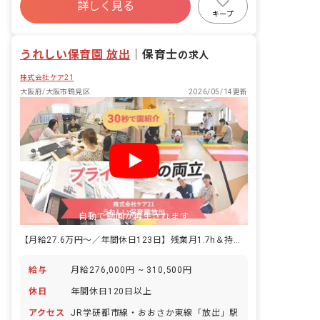
力を入れて取り組んでおり、魚の解体シ
詳しく見る
福利厚生充実
退職金制度
残業少なめ
ョーや、絵本を題材にしたクッキング、
キープ
卒園を迎える園児に1月分の献立を立て
昇給昇進あり
てもらう食育等様々な活動に取り組んで
うれしい保育園 放出
おります。栄養士だけではなく、調理師
｜
保育士
の求人
も子どもたちと一緒に食育活動にも従事
株式会社ケア21
していただき、子どもの反応をダイレク
トに感じることができます。 また、可能
大阪府/大阪市鶴見区
2026/05/14更新
な限り国産食材にこだわり、日本の食文
化を中心とした暖かみのある給食を提供
しています。おいしい・たのしい・うれ
しい給食を子どもたちに届けるため、ぜ
ひお力を貸してください！
自動で動画が再生されます
【月給27.6万円～／年間休日123日】残業月1.7h＆持ち帰りゼロ。賞与(固定40万＋α)あり
給与
月給276,000円 ~ 310,500円
休日
年間休日120日以上
アクセス
JR学研都市線・おおさか東線「放出」駅