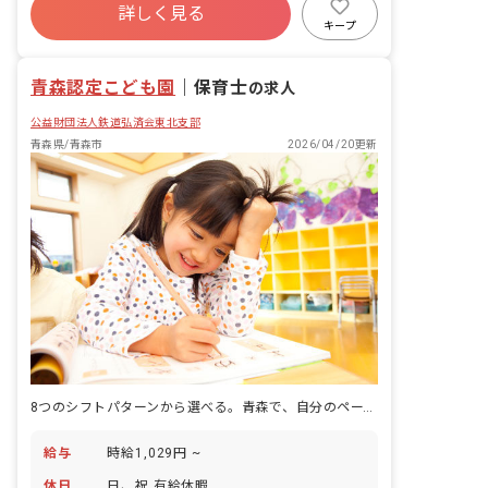
詳しく見る
寮・住宅・家賃補助あり
社会保険完備
キープ
有給
退職金制度
残業少なめ
昇給昇進あり
産休育休制度
青森認定こども園
｜
保育士
の求人
公益財団法人鉄道弘済会東北支部
青森県/青森市
2026/04/20更新
8つのシフトパターンから選べる。青森で、自分のペースで続ける仕事。
給与
時給1,029円 ~
休日
日、祝 有給休暇