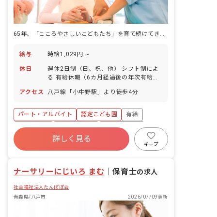
65年、「こころやさしいこどもたち」を育て続けてきた場所で
給与
時給1,029円 ~
休日
週休2日制（日、祝、他） シフト制によ
る 有給休暇（6カ月経過後の年次有給休
暇日数10日） 年末年始 育児休業取得実
アクセス
八戸線「小中野駅」より徒歩4分
績：あり
パート・アルバイト
認定こども園
有給
残業少なめ
昇給昇進あり
産休育休制度
詳しく見る
社会福祉法人
車通勤可
キープ
ナーサリーにじいろ まむ
｜
保育士
の求人
社会福祉法人たんぽぽ会
青森県/八戸市
2026/07/09更新