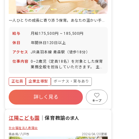
一人ひとりの成長に寄り添う保育。あなたの温かい手が、未来を育む場所。
給与
月給175,500円 ~ 185,500円
休日
年間休日120日以上
アクセス
JR奥羽本線 青森駅（徒歩18分）
仕事内容
0~2歳児（定員18名）を対象とした保育
業務全般を担当していただきます。 主な
業務内容: ・着替え、食事の補助 ・保育
環境の整備（園内清掃など） ・保護者対
正社員
企業主導型
ボーナス・賞与あり
応（連絡帳の作成など） ・製作物などの
作成 その他: ・持ち帰り仕事はございま
年間休日120日以上
社会保険完備
有給
せん。 ・保育記録などはICTシステムを
詳しく見る
福利厚生充実
退職金制度
残業少なめ
導入しており、業務効率化を図っていま
キープ
す。 ■園児年齢層：0～2歳児
昇給昇進あり
江陽こども園
｜
保育教諭
の求人
社会福祉法人寿陽会
青森県/八戸市
2026/04/20更新