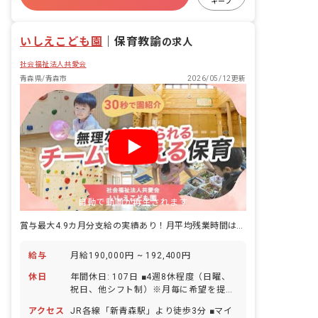
キープ
未経験歓迎
いしえこども園
｜
保育教諭
の求人
社会福祉法人共愛会
青森県/青森市
2026/05/12更新
自動で動画が再生されます
賞与最大4.9カ月分支給の実績あり！月平均残業時間は1時間程度
給与
月給190,000円 ~ 192,400円
休日
年間休日: 107日 ■4週8休程度（日曜、
祝日、他シフト制）※月毎に希望を提出
■年末年始（12月29日～1月3日） ■有給
アクセス
JR各線「新青森駅」より徒歩3分 ■マイ
休暇（法定通り）※令和6年5月入職者年