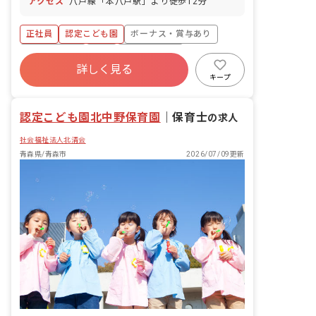
アクセス
八戸線「本八戸駅」より徒歩12分
業取得実績：あり
正社員
認定こども園
ボーナス・賞与あり
社会保険完備
有給
昇給昇進あり
詳しく見る
産休育休制度
社会福祉法人
車通勤可
キープ
未経験歓迎
認定こども園北中野保育園
｜
保育士
の求人
社会福祉法人北清会
青森県/青森市
2026/07/09更新