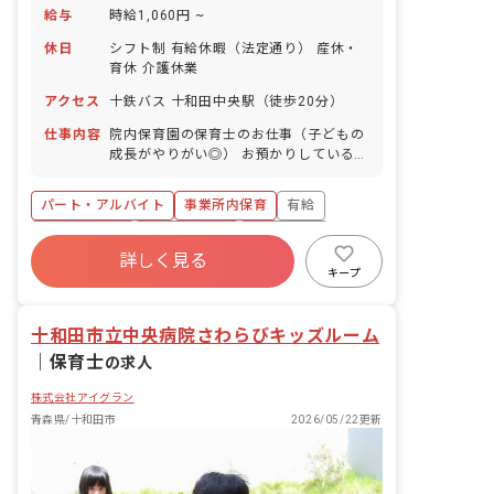
給与
時給1,060円 ~
休日
シフト制 有給休暇（法定通り） 産休・
育休 介護休業
アクセス
十鉄バス 十和田中央駅（徒歩20分）
仕事内容
院内保育園の保育士のお仕事（子どもの
成長がやりがい◎） お預かりしている子
ども達についてお世話をお願いします ・
食事・睡眠・排泄・清潔・衣類の着脱等
パート・アルバイト
事業所内保育
有給
・集団生活を通じた社会性の装着 ・行事
の計画・実行、お知らせの作成
福利厚生充実
産休育休制度
未経験歓迎
詳しく見る
研修充実
WEB面接OK
複数園あり
キープ
ブランクOK
十和田市立中央病院さわらびキッズルーム
｜
保育士
の求人
株式会社アイグラン
青森県/十和田市
2026/05/22更新