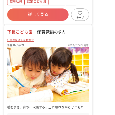
契約社員
認定こども園
ボーナス・賞与あり
社会保険完備
有給
詳しく見る
昇給昇進あり
産休育休制度
社会福祉法人
キープ
車通勤可
未経験歓迎
下長こども園
｜
保育教諭
の求人
社会福祉法人合歓の会
青森県/八戸市
2026/07/09更新
種をまき、育ち、収穫する。土に触れながら子どもと一緒に季節がめぐるのを感じられる園です。