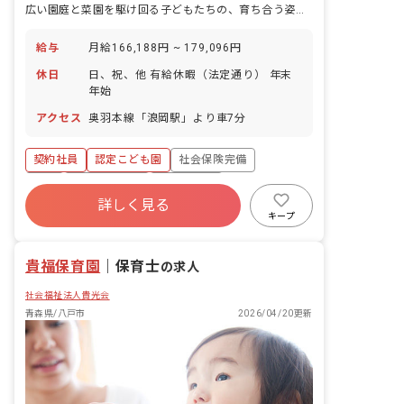
広い園庭と菜園を駆け回る子どもたちの、育ち合う姿を隣で見守れる園です。
給与
月給166,188円 ~ 179,096円
休日
日、祝、他 有給休暇（法定通り） 年末
年始
アクセス
奥羽本線「浪岡駅」より車7分
契約社員
認定こども園
社会保険完備
有給
福利厚生充実
残業少なめ
詳しく見る
社会福祉法人
車通勤可
複数園あり
キープ
貴福保育園
｜
保育士
の求人
社会福祉法人貴光会
青森県/八戸市
2026/04/20更新