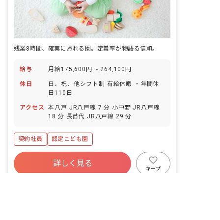
残業8時間、確実に帰れる園。定着率が物語る信頼。
給与
月給175,600円 ~ 264,100円
休日
日、祝、他シフト制 有給休暇 ・年間休
日110日
アクセス
本八戸 JR八戸線 7 分 小中野 JR八戸線
18 分 長苗代 JR八戸線 29 分
契約社員
認定こども園
詳しく見る
キープ
非公開の求人多数！ 紹介登録はこちら
転職サポートに申し込む
希望ヶ丘
｜
保育士
の求人
社会福祉法人秋葉会