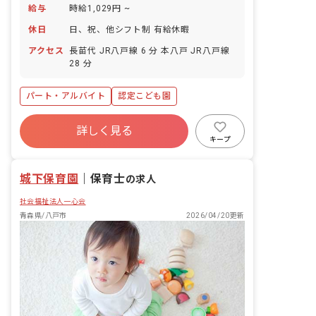
給与
時給1,029円 ~
休日
日、祝、他シフト制 有給休暇
アクセス
長苗代 JR八戸線 6 分 本八戸 JR八戸線
28 分
パート・アルバイト
認定こども園
詳しく見る
キープ
城下保育園
｜
保育士
の求人
社会福祉法人一心会
青森県/八戸市
2026/04/20更新