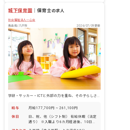
城下保育園
｜
保育士
の求人
社会福祉法人一心会
青森県/八戸市
2026/07/09更新
学研・サッカー・ICTと外部の力を重ね、その子らしさを育む認定こども園です。
給与
月給177,700円 ~ 261,100円
休日
日、祝、他（シフト制） 有給休暇（法定
通り） ※入職より6カ月経過後、10日付
与 年末年始休暇（12/29～1/3） 育児休