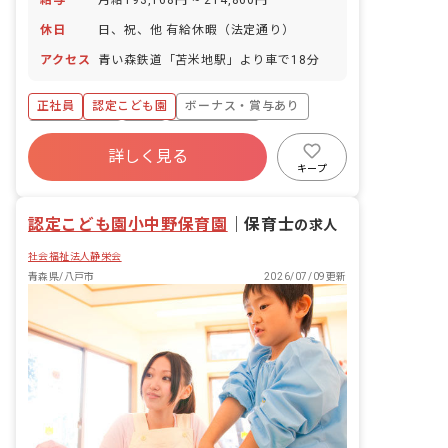
給与
月給193,168円 ~ 214,860円
休日
日、祝、他 有給休暇（法定通り）
アクセス
青い森鉄道「苫米地駅」より車で18分
正社員
認定こども園
ボーナス・賞与あり
社会保険完備
有給
福利厚生充実
詳しく見る
退職金制度
残業少なめ
昇給昇進あり
キープ
社会福祉法人
認定こども園小中野保育園
｜
保育士
の求人
社会福祉法人静栄会
青森県/八戸市
2026/07/09更新