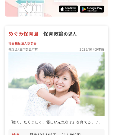
めぐみ保育園
｜
保育教諭
の求人
社会福祉法人抱茗会
青森県/三戸郡五戸町
2026/07/09更新
「強く、たくましく、優しい元気な子」を育てる、子供赤十字の心を大切にする認定こども園です。