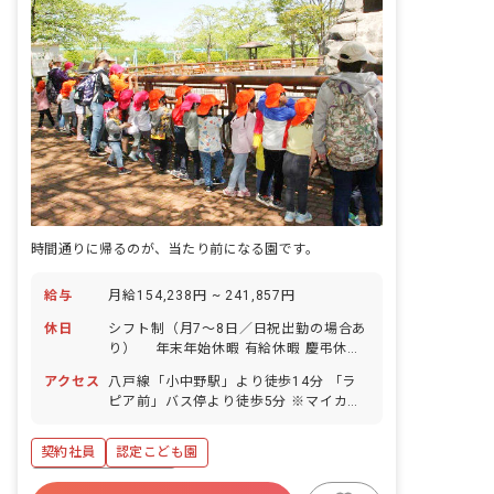
時間通りに帰るのが、当たり前になる園です。
給与
月給154,238円 ~ 241,857円
休日
シフト制（月7～8日／日祝出勤の場合あ
り） 年末年始休暇 有給休暇 慶弔休暇
産前産後・育児休暇 介護・看護休暇
アクセス
八戸線「小中野駅」より徒歩14分 「ラ
ピア前」バス停より徒歩5分 ※マイカ
ー・バイク・自転車通勤OK（駐車場・駐
輪場無料）
契約社員
認定こども園
ボーナス・賞与あり