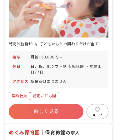
時間外勤務ゼロ。子どもたちとの関わりだけが全てになる園。
給与
月給133,000円 ~
休日
日、祝、他シフト制 有給休暇 ・年間休
日77日
アクセス
駅情報はありません。
契約社員
認定こども園
詳しく見る
キープ
めぐみ保育園
｜
保育教諭
の求人