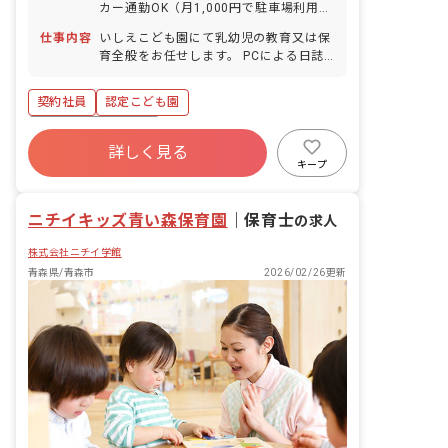
カー通勤OK（月1,000円で駐車場利用
度10日付与実績あり ■産前産後・育児休
可）
暇（（産前8週産後8週／取得実績あり）
仕事内容
いしえこども園にて乳幼児の教育又は保
■介護・看護休暇（取得実績あり）
育全般をお任せします。 PCによる日誌
等の入力作業もあります。
契約社員
認定こども園
ボーナス・賞与あり
詳しく見る
寮・住宅・家賃補助あり
社会保険完備
キープ
有給
退職金制度
残業少なめ
昇給昇進あり
産休育休制度
ニチイキッズ青い森保育園
｜
保育士
の求人
株式会社ニチイ学館
青森県/青森市
2026/02/26更新