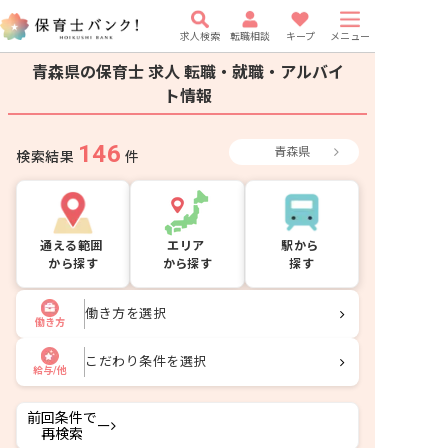
求人検索
転職相談
キープ
メニュー
青森県の保育士 求人
転職・就職・アルバイ
ト情報
146
青森県
検索結果
件
通える範囲
エリア
駅から
から探す
から探す
探す
働き方を選択
働き方
こだわり条件を選択
給与/他
前回条件で
ー
再検索