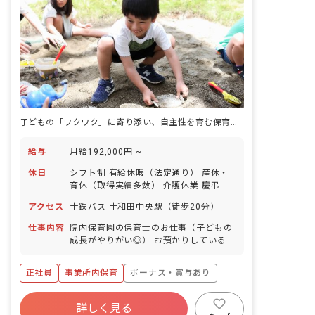
子どもの「ワクワク」に寄り添い、自主性を育む保育士になろう
給与
月給192,000円 ~
休日
シフト制 有給休暇（法定通り） 産休・
育休（取得実績多数） 介護休業 慶弔休
暇 ※年間休日107日（週1日または4週4
アクセス
十鉄バス 十和田中央駅（徒歩20分）
日以上の休日を付与）
仕事内容
院内保育園の保育士のお仕事（子どもの
成長がやりがい◎） お預かりしている子
ども達についてお世話をお願いします ・
食事・睡眠・排泄・清潔・衣類の着脱等
正社員
事業所内保育
ボーナス・賞与あり
・集団生活を通じた社会性の装着 ・行事
の計画・実行、お知らせの作成
社会保険完備
有給
福利厚生充実
詳しく見る
退職金制度
昇給昇進あり
産休育休制度