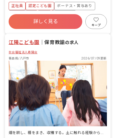
正社員
認定こども園
ボーナス・賞与あり
社会保険完備
有給
退職金制度
詳しく見る
昇給昇進あり
社会福祉法人
研修充実
キープ
江陽こども園
｜
保育教諭
の求人
社会福祉法人寿陽会
青森県/八戸市
2026/07/09更新
畑を耕し、種をまき、収穫する。土に触れる経験から子どもの自立を育むこども園です。