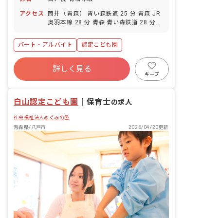
アクセス
筒井（青森） 青い森鉄道 25 分 青森 JR
奥羽本線 28 分 青森 青い森鉄道 28 分
青森 JR津軽線 28 分
パート・アルバイト
認定こども園
詳しく見る
キープ
白山認定こども園
｜
保育士
の求人
社会福祉法人めぐみの邑
青森県/八戸市
2026/04/20更新