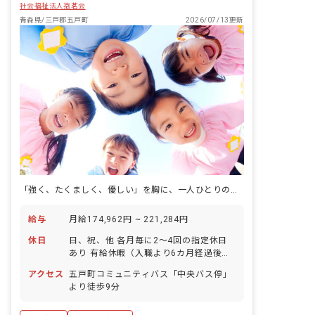
社会福祉法人抱茗会
青森県/三戸郡五戸町
2026/07/13更新
「強く、たくましく、優しい」を胸に、一人ひとりの育ちに寄り添う認定こども園です。
給与
月給174,962円 ~ 221,284円
休日
日、祝、他 各月毎に2～4回の指定休日
あり 有給休暇（入職より6カ月経過後、
10日付与） 年末年始（6日） 育児休業取
アクセス
五戸町コミュニティバス「中央バス停」
得実績あり
より徒歩9分