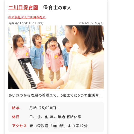
二川目保育園
｜
保育士
の求人
社会福祉法人二川目福祉会
青森県/上北郡おいらせ町
2026/07/09更新
あいさつから衣服の着脱まで、6歳までに6つの生活習慣を育てる認定こども園です。
給与
月給175,000円 ~
休日
日、祝、他 年末年始 有給休暇
アクセス
青い森鉄道「向山駅」より車12分