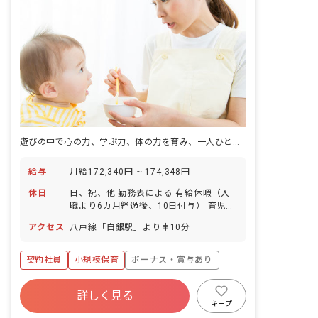
遊びの中で心の力、学ぶ力、体の力を育み、一人ひとりの発達に応じた達成感を大切にする小規模保育園です。
給与
月給172,340円 ~ 174,348円
休日
日、祝、他 勤務表による 有給休暇（入
職より6カ月経過後、10日付与） 育児休
業取得実績あり
アクセス
八戸線「白銀駅」より車10分
契約社員
小規模保育
ボーナス・賞与あり
社会保険完備
有給
残業少なめ
詳しく見る
産休育休制度
社会福祉法人
車通勤可
キープ
乳児保育のみ