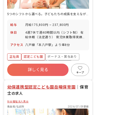
5つのシフトから選べる。子どもたちの成長を支えながら、自分のペースで。
給与
月給175,800円 ~ 237,800円
休日
4週7休で週40時間以内（シフト制） 有
給休暇（法定通り） 育児休業取得実績：
あり 介護休業取得実績：あり ※年間休
アクセス
八戸線「本八戸駅」より車8分
日数93日
正社員
認定こども園
ボーナス・賞与あり
寮・住宅・家賃補助あり
社会保険完備
詳しく見る
有給
福利厚生充実
退職金制度
キープ
昇給昇進あり
産休育休制度
幼保連携型認定こども園岳暘保育園
｜
保育
士
の求人
社会福祉法人真会
青森県/弘前市
2026/07/09更新