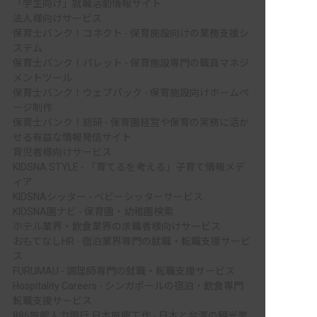
「学生向け」就職活動情報サイト
法人様向けサービス
保育士バンク！コネクト - 保育施設向けの業務支援シ
ステム
保育士バンク！パレット - 保育施設専門の職員マネジ
メントツール
保育士バンク！ウェブパック - 保育施設向けホームペ
ージ制作
保育士バンク！総研 - 保育園経営や保育の実務に活か
せる有益な情報発信サイト
育児者様向けサービス
KIDSNA STYLE - 「育てるを考える」子育て情報メデ
ィア
KIDSNAシッター - ベビーシッターサービス
KIDSNA園ナビ - 保育園・幼稚園検索
ホテル業界・飲食業界の求職者様向けサービス
おもてなしHR - 宿泊業界専門の就職・転職支援サービ
ス
FURUMAU - 調理師専門の就職・転職支援サービス
Hospitality Careers - シンガポールの宿泊・飲食専門
転職支援サービス
886旅館人力銀行 日本旅館工作 - 日本と台湾の観光業