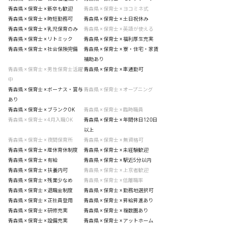
青森県 × 保育士 × 新卒も歓迎
青森県 × 保育士 × ヨコミネ式
青森県 × 保育士 × 時短勤務可
青森県 × 保育士 × 土日祝休み
青森県 × 保育士 × 乳児保育のみ
青森県 × 保育士 × 英語が使える
青森県 × 保育士 × リトミック
青森県 × 保育士 × 福利厚生充実
青森県 × 保育士 × 社会保険完備
青森県 × 保育士 × 寮・住宅・家賃
補助あり
青森県 × 保育士 × 男性保育士活躍
青森県 × 保育士 × 車通勤可
中
青森県 × 保育士 × ボーナス・賞与
青森県 × 保育士 × オープニング
あり
青森県 × 保育士 × ブランクOK
青森県 × 保育士 × 臨時職員
青森県 × 保育士 × 4月入職OK
青森県 × 保育士 × 年間休日120日
以上
青森県 × 保育士 × 夜間保育所
青森県 × 保育士 × 無資格可
青森県 × 保育士 × 産休育休制度
青森県 × 保育士 × 未経験歓迎
青森県 × 保育士 × 有給
青森県 × 保育士 × 駅近5分以内
青森県 × 保育士 × 扶養内可
青森県 × 保育士 × 上京者歓迎
青森県 × 保育士 × 残業少なめ
青森県 × 保育士 × 低離職率
青森県 × 保育士 × 退職金制度
青森県 × 保育士 × 勤務地選択可
青森県 × 保育士 × 正社員登用
青森県 × 保育士 × 昇給昇進あり
青森県 × 保育士 × 研修充実
青森県 × 保育士 × 複数園あり
青森県 × 保育士 × 設備充実
青森県 × 保育士 × アットホーム