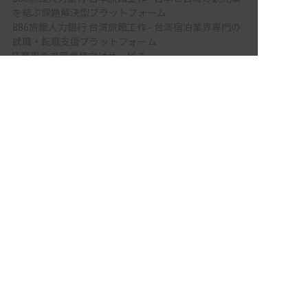
を結ぶ課題解決型プラットフォーム
886旅館人力銀行 台湾旅館工作 - 台湾宿泊業界専門の
就職・転職支援プラットフォーム
IT業界の求職者様向けサービス
非公開の求人多数！ 紹介登録はこちら
Tech Bridge Japan - IT企業、成長企業、外国人のため
の転職支援サービス
青森県の求人を紹介してもらう
メニュー
ホーム
会員登録
サービス紹介
サイトマップ
転職お役立ち情報
転職フェスタ
保育士コラム
求人検索
履歴書・職務経歴書作成ツール
退会手続き
公式アプリ
iPhoneアプリ
Androidアプリ
公式コミュニティ