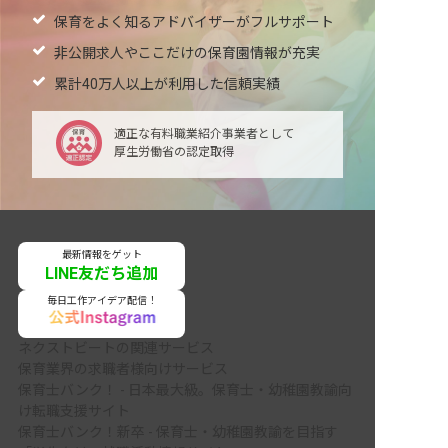
保育をよく知るアドバイザーがフルサポート
非公開求人やここだけの保育園情報が充実
累計40万人以上が利用した信頼実績
適正な有料職業紹介事業者として
厚生労働省の認定取得
最新情報をゲット
LINE友だち追加
毎日工作アイデア配信！
ネクストビートの関連サービス
保育業界の求職者様向けサービス
保育士バンク！ - 日本最大級。保育士・幼稚園教諭向
け転職支援サイト
保育士バンク！新卒 - 保育士・幼稚園教諭を目指す