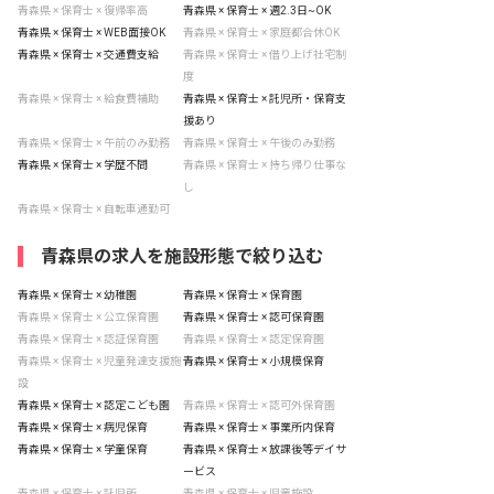
青森県 × 保育士 × 復帰率高
青森県 × 保育士 × 週2.3日~OK
青森県 × 保育士 × WEB面接OK
青森県 × 保育士 × 家庭都合休OK
青森県 × 保育士 × 交通費支給
青森県 × 保育士 × 借り上げ社宅制
度
青森県 × 保育士 × 給食費補助
青森県 × 保育士 × 託児所・保育支
援あり
青森県 × 保育士 × 午前のみ勤務
青森県 × 保育士 × 午後のみ勤務
青森県 × 保育士 × 学歴不問
青森県 × 保育士 × 持ち帰り仕事な
し
青森県 × 保育士 × 自転車通勤可
青森県の求人を施設形態で絞り込む
青森県 × 保育士 × 幼稚園
青森県 × 保育士 × 保育園
青森県 × 保育士 × 公立保育園
青森県 × 保育士 × 認可保育園
青森県 × 保育士 × 認証保育園
青森県 × 保育士 × 認定保育園
青森県 × 保育士 × 児童発達支援施
青森県 × 保育士 × 小規模保育
設
青森県 × 保育士 × 認定こども園
青森県 × 保育士 × 認可外保育園
青森県 × 保育士 × 病児保育
青森県 × 保育士 × 事業所内保育
青森県 × 保育士 × 学童保育
青森県 × 保育士 × 放課後等デイサ
ービス
青森県 × 保育士 × 託児所
青森県 × 保育士 × 児童施設