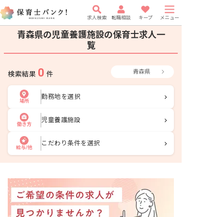
求人検索
転職相談
キープ
メニュー
青森県の児童養護施設の保育士求人一
覧
0
青森県
検索結果
件
勤務地を選択
場所
児童養護施設
働き方
こだわり条件を選択
給与/他