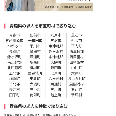
青森県の求人を市区町村で絞り込む
青森市
弘前市
八戸市
黒石市
五所川原市
十和田市
三沢市
むつ市
つがる市
平川市
東津軽郡
平内町
今別町
蓬田村
外ヶ浜町
西津軽郡
鰺ヶ沢町
深浦町
中津軽郡
西目屋村
南津軽郡
藤崎町
大鰐町
田舎館村
北津軽郡
板柳町
鶴田町
中泊町
上北郡
野辺地町
七戸町
六戸町
横浜町
東北町
六ヶ所村
おいらせ町
下北郡
大間町
東通村
風間浦村
佐井村
三戸郡
三戸町
五戸町
田子町
南部町
階上町
新郷村
青森県の求人を特徴で絞り込む
青森県 × 保育士 × 社会福祉法人
青森県 × 保育士 × モンテソーリ