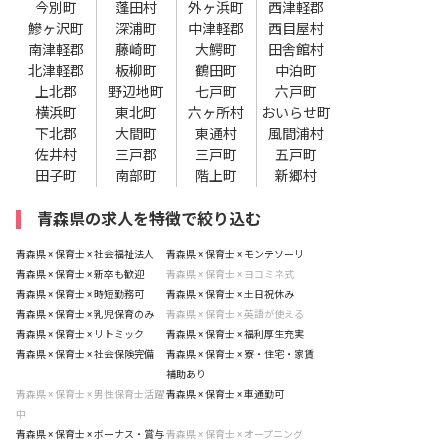
今別町
蓬田村
外ヶ浜町
西津軽郡
鰺ヶ沢町
深浦町
中津軽郡
西目屋村
南津軽郡
藤崎町
大鰐町
田舎館村
北津軽郡
板柳町
鶴田町
中泊町
上北郡
野辺地町
七戸町
六戸町
横浜町
東北町
六ヶ所村
おいらせ町
下北郡
大間町
東通村
風間浦村
佐井村
三戸郡
三戸町
五戸町
田子町
南部町
階上町
新郷村
青森県の求人を特徴で絞り込む
青森県 × 保育士 × 社会福祉法人
青森県 × 保育士 × モンテソーリ
青森県 × 保育士 × 新卒も歓迎
青森県 × 保育士 × ヨコミネ式
青森県 × 保育士 × 時短勤務可
青森県 × 保育士 × 土日祝休み
青森県 × 保育士 × 乳児保育のみ
青森県 × 保育士 × 英語が使える
青森県 × 保育士 × リトミック
青森県 × 保育士 × 福利厚生充実
青森県 × 保育士 × 社会保険完備
青森県 × 保育士 × 寮・住宅・家賃
補助あり
青森県 × 保育士 × 男性保育士活躍
青森県 × 保育士 × 車通勤可
中
青森県 × 保育士 × ボーナス・賞与
青森県 × 保育士 × オープニング