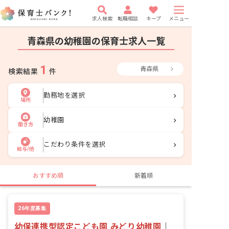
求人検索
転職相談
キープ
メニュー
青森県の幼稚園の保育士求人一覧
1
青森県
検索結果
件
勤務地を選択
場所
幼稚園
働き方
こだわり条件を選択
給与/他
おすすめ順
新着順
26年度募集
幼保連携型認定こども園 みどり幼稚園
｜