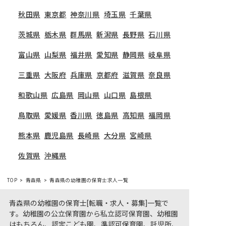
秋田県
東京都
神奈川県
埼玉県
千葉県
茨城県
栃木県
群馬県
新潟県
長野県
石川県
富山県
山梨県
福井県
愛知県
静岡県
岐阜県
三重県
大阪府
兵庫県
京都府
滋賀県
奈良県
和歌山県
広島県
岡山県
山口県
島根県
鳥取県
愛媛県
香川県
徳島県
高知県
福岡県
熊本県
鹿児島県
長崎県
大分県
宮崎県
佐賀県
沖縄県
TOP
青森県
青森県の幼稚園の保育士求人一覧
青森県の幼稚園の保育士[転職・求人・募集]一覧で
す。幼稚園の公立保育園から私立認可保育園、幼稚園
はもちろん、認定こども園、準認可保育園、託児所、