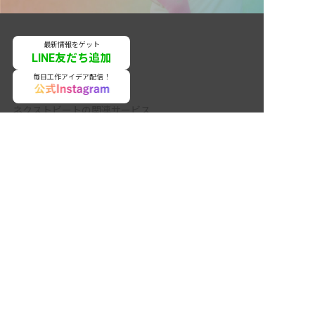
最新情報をゲット
LINE友だち追加
毎日工作アイデア配信！
ネクストビートの関連サービス
非公開の求人多数！ 紹介登録はこちら
保育業界の求職者様向けサービス
保育士バンク！ - 日本最大級。保育士・幼稚園教諭向
青森県の求人を紹介してもらう
け転職支援サイト
保育士バンク！新卒 - 保育士・幼稚園教諭を目指す
「学生向け」就職活動情報サイト
法人様向けサービス
保育士バンク！コネクト - 保育施設向けの業務支援シ
ステム
保育士バンク！パレット - 保育施設専門の職員マネジ
メントツール
保育士バンク！ウェブパック - 保育施設向けホームペ
ージ制作
保育士バンク！総研 - 保育園経営や保育の実務に活か