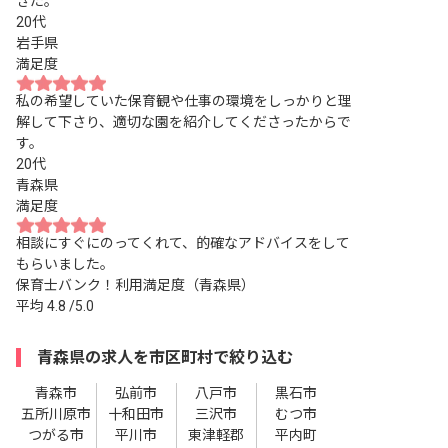
きた。
20代
岩手県
満足度
私の希望していた保育観や仕事の環境をしっかりと理
解して下さり、適切な園を紹介してくださったからで
す。
20代
青森県
満足度
相談にすぐにのってくれて、的確なアドバイスをして
もらいました。
保育士バンク！利用満足度（青森県）
平均
4.8
/5.0
青森県の求人を市区町村で絞り込む
青森市
弘前市
八戸市
黒石市
五所川原市
十和田市
三沢市
むつ市
つがる市
平川市
東津軽郡
平内町