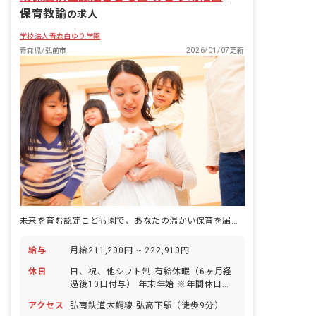
保育教諭
の求人
学校法人青森白ゆり学園
青森県/弘前市
2026/01/07更新
未来を育む認定こども園で、あなたの温かい保育を届けませんか？子どもたちの笑顔が待っています！
給与
月給211,200円 ~ 222,910円
休日
日、祝、他シフト制 有給休暇（6ヶ月経
過後10日付与） 年末年始 ※年間休日
105日
アクセス
弘南鉄道大鰐線 弘高下駅（徒歩9分）