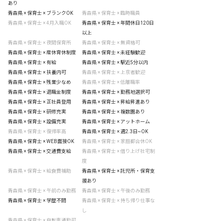
あり
青森県 × 保育士 × ブランクOK
青森県 × 保育士 × 臨時職員
青森県 × 保育士 × 4月入職OK
青森県 × 保育士 × 年間休日120日
以上
青森県 × 保育士 × 夜間保育所
青森県 × 保育士 × 無資格可
青森県 × 保育士 × 産休育休制度
青森県 × 保育士 × 未経験歓迎
青森県 × 保育士 × 有給
青森県 × 保育士 × 駅近5分以内
青森県 × 保育士 × 扶養内可
青森県 × 保育士 × 上京者歓迎
青森県 × 保育士 × 残業少なめ
青森県 × 保育士 × 低離職率
青森県 × 保育士 × 退職金制度
青森県 × 保育士 × 勤務地選択可
青森県 × 保育士 × 正社員登用
青森県 × 保育士 × 昇給昇進あり
青森県 × 保育士 × 研修充実
青森県 × 保育士 × 複数園あり
青森県 × 保育士 × 設備充実
青森県 × 保育士 × アットホーム
青森県 × 保育士 × 復帰率高
青森県 × 保育士 × 週2.3日~OK
青森県 × 保育士 × WEB面接OK
青森県 × 保育士 × 家庭都合休OK
青森県 × 保育士 × 交通費支給
青森県 × 保育士 × 借り上げ社宅制
度
青森県 × 保育士 × 給食費補助
青森県 × 保育士 × 託児所・保育支
援あり
青森県 × 保育士 × 午前のみ勤務
青森県 × 保育士 × 午後のみ勤務
青森県 × 保育士 × 学歴不問
青森県 × 保育士 × 持ち帰り仕事な
し
青森県 × 保育士 × 自転車通勤可