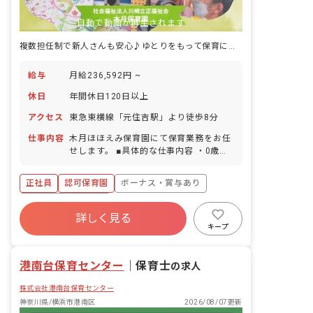
自動で動画が再生されます
複数担任制で新人さんも安心♪ゆとりをもって保育に専念できる保育園です！
給与
月給236,592円 ~
休日
年間休日120日以上
アクセス
東急東横線「元住吉駅」より徒歩8分
仕事内容
木月ほほえみ保育園にて保育業務をお任
せします。 ■具体的な仕事内容 ・0歳児
から5歳児の保育をしていただきます。
・乳児は食事の介助やおむつ交換をしま
正社員
認可保育園
ボーナス・賞与あり
す。 ・複数担任でクラス運営をしている
ので、わからない事や不安な事もサポー
年間休日120日以上
トしてもらいながら保育ができます。 ・
詳しく見る
寮・住宅・家賃補助あり
社会保険完備
子ども主体の保育を行っています。今、
キープ
子どもの興味のあるものはなんだろう？
有給
福利厚生充実
退職金制度
と考えて環境設定をしています。
残業少なめ
港南台保育センター
｜
保育士
の求人
株式会社港南台保育センター
神奈川県/横浜市港南区
2026/08/07更新