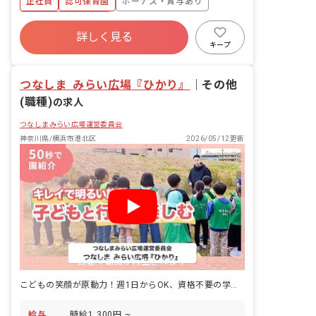
正社員
認可保育園
ボーナス・賞与あり
年間休日120日以上
詳しく見る
寮・住宅・家賃補助あり
社会保険完備
キープ
有給
福利厚生充実
退職金制度
残業少なめ
つなしま みらい広場『ひかり』
｜
その他
(職種)
の求人
つなしまみらい広場運営委員会
神奈川県/横浜市港北区
2026/05/12更新
自動で動画が再生されます
こどもの笑顔が原動力！週1日からOK、資格不要の学童スタッフ募集☆
給与
時給1,300円 ~