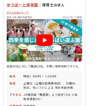
ゆうぽーと保育園
｜
保育士
の求人
子どもの森グループ
神奈川県/横浜市都筑区
2026/05/12更新
自動で動画が再生されます
定員60名に対して職員25名。手厚い保育体制で子どもの個性を伸ばします
給与
時給1,400円 ~ 1,600円
休日
土曜日（土曜日勤務要相談）、日曜日、
祝日、他シフトによる 年末年始休暇
（12/29～1/3） 有給休暇（法定通り）
アクセス
JR横浜線「鴨居駅」より徒歩15分 ※自
※人員にゆとりを持たせており、お休み
転車通勤OK！
の相談もしやすく自由に取れることで職
員の満足度が高いのも当法人の特徴の1