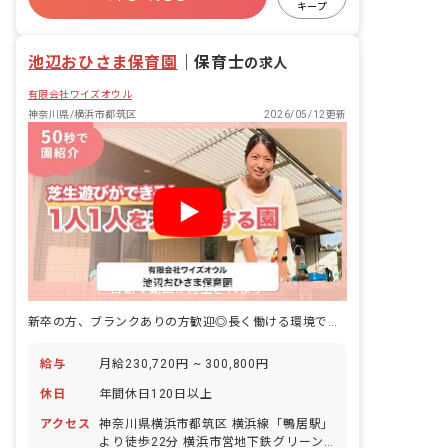
キープ
有給
福利厚生充実
残業少なめ
昇給昇進あり
池辺おひさま保育園
｜
保育士
の求人
有限会社ワイズオウル
神奈川県/横浜市都筑区
2026/05/12更新
自動で動画が再生されます
新卒の方、ブランクありの方歓迎◎長く働ける環境で保育士をしませんか
給与
月給230,720円 ~ 300,800円
休日
年間休日120日以上
アクセス
神奈川県横浜市都筑区 横浜線「鴨居駅」
より徒歩22分 横浜市営地下鉄グリーン