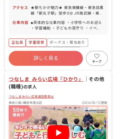
始休暇 ■有給休暇（取得率ほぼ100％）
アクセス
★駅ちかが魅力★ 東急東横線・東急目黒
■育児休暇
線「新丸子駅」徒歩3分 JR南武線・東急
東横線「武蔵小杉駅」徒歩10分 ※近隣
仕事内容
■具体的な仕事内容 ・小学校へのお迎え
にはショッピングモールがあり、仕事帰
・学習補助 ・子どもの見守り ・イベン
りにショッピングも楽しめます！新丸子
トの企画（やりたいことがあれば積極的
駅付近には、商店街や銀行があり普段の
に採用します！) ＜クラス定員＞ 80名／
買い物にも便利です。
正社員
学童保育
ボーナス・賞与あり
職員7名（施設全体では職員数15名）
社会保険完備
有給
福利厚生充実
詳しく見る
残業少なめ
昇給昇進あり
産休育休制度
キープ
未経験歓迎
つなしま みらい広場『ひかり』
｜
その他
(職種)
の求人
つなしまみらい広場運営委員会
神奈川県/横浜市港北区
2026/05/12更新