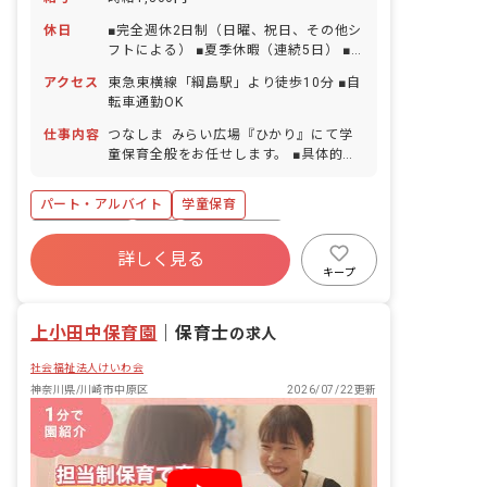
休日
■完全週休2日制（日曜、祝日、その他シ
フトによる） ■夏季休暇（連続5日） ■
年末年始休暇（1月2日、3日及び12月29
アクセス
東急東横線「綱島駅」より徒歩10分 ■自
日から31日） ■有給休暇（取得率
転車通勤OK
100％） ■慶弔休暇 ■産前産後・育児休
暇（取得率100％・復帰率100％） ■介
仕事内容
つなしま みらい広場『ひかり』にて学
護・看護休暇
童保育全般をお任せします。 ■具体的な
仕事内容 ・学校へのお迎え（低学年対
象） ・公園などへの引率 ・室内遊び
パート・アルバイト
学童保育
（ボードゲームや読み聞かせ、工作や折
り紙） ・宿題や家庭学習のサポート ・
社会保険完備
有給
福利厚生充実
片付けや掃除などの施設内環境整備 ・お
詳しく見る
退職金制度
残業少なめ
昇給昇進あり
誕生日カードや制作物の準備
キープ
産休育休制度
未経験歓迎
上小田中保育園
｜
保育士
の求人
社会福祉法人けいわ会
神奈川県/川崎市中原区
2026/07/22更新