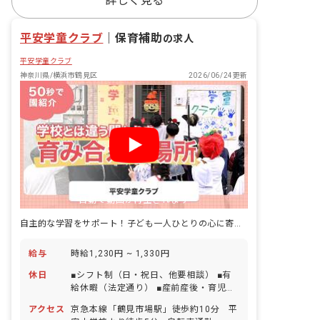
詳しく見る
平安学童クラブ
｜
保育補助
の求人
平安学童クラブ
神奈川県/横浜市鶴見区
2026/06/24更新
自動で動画が再生されます
自主的な学習をサポート！子ども一人ひとりの心に寄り添いませんか
給与
時給1,230円 ~ 1,330円
休日
■シフト制（日・祝日、他要相談） ■有
給休暇（法定通り） ■産前産後・育児休
暇（取得率100％） ※お子様の体調不良
アクセス
京急本線「鶴見市場駅」徒歩約10分 平
や行事による遅刻・早退・欠席の相談可