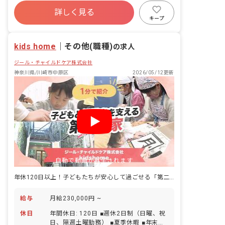
寮・住宅・家賃補助あり
社会保険完備
詳しく見る
有給
福利厚生充実
退職金制度
キープ
残業少なめ
産休育休制度
社会福祉法人
kids home
｜
その他(職種)
の求人
ジール・チャイルドケア株式会社
神奈川県/川崎市中原区
2026/05/12更新
自動で動画が再生されます
年休120日以上！子どもたちが安心して過ごせる「第二の家」を目指して
給与
月給230,000円 ~
休日
年間休日: 120日 ■週休2日制（日曜、祝
日、隔週土曜勤務） ■夏季休暇 ■年末年