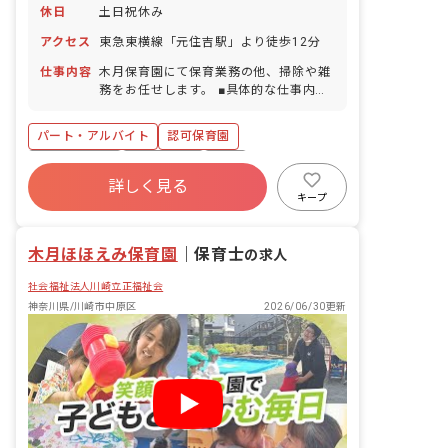
休日
土日祝休み
アクセス
東急東横線「元住吉駅」より徒歩12分
仕事内容
木月保育園にて保育業務の他、掃除や雑
務をお任せします。 ■具体的な仕事内容
・0歳児から5歳児の部屋に入って子ども
のお世話をして頂きます。 ・乳児は食事
パート・アルバイト
認可保育園
の介助やおむつ交換をします。 ・複数担
任でクラス運営をしているので、わから
社会保険完備
土日祝休み
有給
ない事や不安な事もサポートしてもらい
詳しく見る
退職金制度
残業少なめ
昇給昇進あり
ながら保育ができます。 ・子ども主体の
キープ
保育を行っています。今、子どもの興味
社会福祉法人
複数園あり
のあるものはなんだろう？と考えて環境
木月ほほえみ保育園
設定をしています。
｜
保育士
の求人
社会福祉法人川崎立正福祉会
神奈川県/川崎市中原区
2026/06/30更新