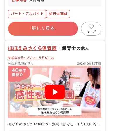
仕事内容
保育補助
つです。
パート・アルバイト
認可保育園
社会保険完備
有給
福利厚生充実
詳しく見る
未経験歓迎
新卒も歓迎
週2.3日~OK
キープ
研修充実
WEB面接OK
ほほえみさくら保育園
｜
保育士
の求人
株式会社ライブフィールドピース
神奈川県/海老名市
2026/06/12更新
自動で動画が再生されます
あなたのやりたいが叶う！残業ほぼなし、1人1人に寄り添う保育がしたい方へ