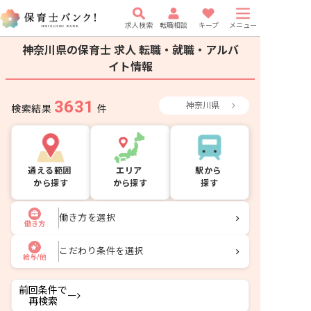
求人検索
転職相談
キープ
メニュー
神奈川県の保育士 求人
転職・就職・アルバ
イト情報
3631
神奈川県
検索結果
件
通える範囲
エリア
駅から
から探す
から探す
探す
働き方を選択
働き方
こだわり条件を選択
給与/他
前回条件で
ー
再検索