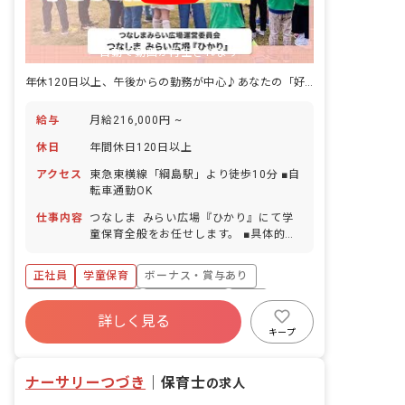
自動で動画が再生されます
年休120日以上、午後からの勤務が中心♪あなたの「好き」を活かしましょう
給与
月給216,000円 ~
休日
年間休日120日以上
アクセス
東急東横線「綱島駅」より徒歩10分 ■自
転車通勤OK
仕事内容
つなしま みらい広場『ひかり』にて学
童保育全般をお任せします。 ■具体的な
仕事内容 ・学校へのお迎え ・室内遊
び、外遊び ・公園への引率 ・おやつの
正社員
学童保育
ボーナス・賞与あり
準備 ・季節の行事やお誕生会の企画運営
・宿泊行事の引率など ・保護者支援
年間休日120日以上
社会保険完備
有給
詳しく見る
福利厚生充実
退職金制度
残業少なめ
キープ
昇給昇進あり
ナーサリーつづき
｜
保育士
の求人