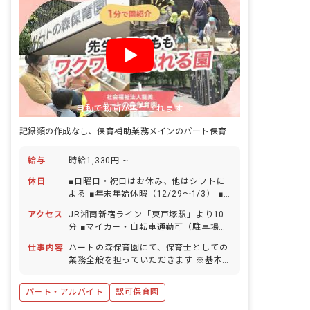
と主体性を大切に保育計画を考えてお
り、英語、リトミック、サッカー、スイ
ミングなど幼児教育を実践しています。
総床面積が493平米の園内では広々と保
育が行なえますよ！
自動で動画が再生されます
記録類の作成なし、保育補助業務メインのパート保育士を募集！経験不問
給与
時給1,330円 ~
休日
■日曜日・祝日はお休み、他はシフトに
よる ■年末年始休暇（12/29～1/3） ■
有給休暇（取得率100％超／1時間・半
アクセス
JR湘南新宿ライン「東戸塚駅」より10
日単位での取得可能／有給休暇を使って
分 ■マイカー・自転車通勤可（駐車場は
5日以上の連休も取得可能） ■慶弔休暇
自己確保）
■出産前後・育児休暇（取得率100％・
仕事内容
ハートの森保育園にて、保育士としての
復帰率100%） ■介護休暇・看護休暇
業務全般を担っていただきます ※基本的
には計画、記録類の作成は行いません ■
具体的な仕事内容 ・保育補助 ・個別日
パート・アルバイト
認可保育園
誌 ・ 配膳 ・連絡帳 など