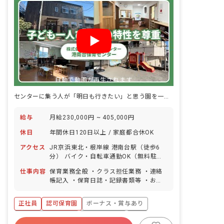
自動で動画が再生されます
センターに集う人が「明日も行きたい」と思う園を一緒に作っていきませんか。
給与
月給230,000円 ~ 405,000円
休日
年間休日120日以上 / 家庭都合休OK
アクセス
JR京浜東北・根岸線 港南台駅（徒歩6
分） バイク・自転車通勤OK（無料駐輪
場あり） マイカー通勤応相談
仕事内容
保育業務全般 ・クラス担任業務 ・連絡
帳記入 ・保育日誌・記録書類等 ・おた
より作成（雛形あり）
正社員
認可保育園
ボーナス・賞与あり
年間休日120日以上
社会保険完備
有給