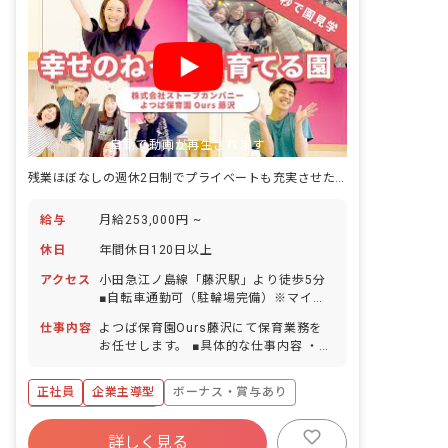
自動で動画が再生されます
残業ほぼなしの週休2日制でプライベートも充実させたい方、必見！
給与
月給253,000円 ~
休日
年間休日120日以上
アクセス
小田急江ノ島線「藤沢駅」より徒歩5分
■自転車通勤可（駐輪場完備）※マイカ
ー通勤相談可
仕事内容
よつば保育園Ours藤沢にて保育業務を
お任せします。 ■具体的な仕事内容 ・0
～就学前までの保育（主活動、散歩、食
事介助、排泄介助など） ・週案・個人記
正社員
企業主導型
ボーナス・賞与あり
録などの書類作成 ・連絡帳作成などの保
護者対応 ・行事（運動会や生活発表会な
年間休日120日以上
ど）の企画・準備・実施の関する業務
詳しく見る
寮・住宅・家賃補助あり
社会保険完備