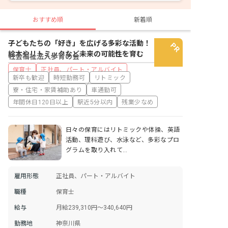
おすすめ順
新着順
子どもたちの「好き」を広げる多彩な活動！
絵本やリトミックなど未来の可能性を育む
社会福祉法人歩育の会
保育士
正社員、パート・アルバイト
新卒も歓迎
時短勤務可
リトミック
寮・住宅・家賃補助あり
車通勤可
年間休日120日以上
駅近5分以内
残業少なめ
日々の保育にはリトミックや体操、英語
活動、理科遊び、水泳など、多彩なプロ
グラムを取り入れて…
雇用形態
正社員、パート・アルバイト
職種
保育士
給与
月給239,310円～340,640円
勤務地
神奈川県