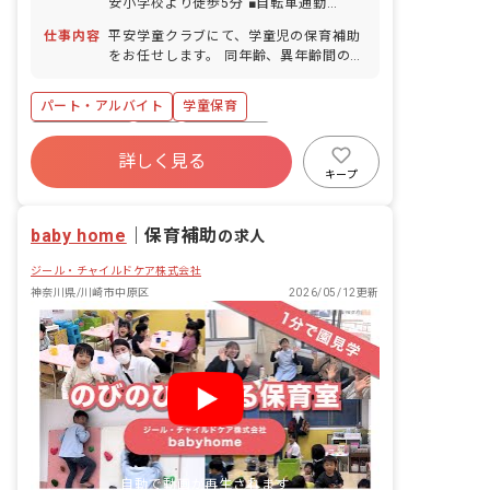
安小学校より徒歩5分 ■自転車通勤
OK（駐輪場無料）
仕事内容
平安学童クラブにて、学童児の保育補助
をお任せします。 同年齢、異年齢間の交
流ができるようサポートし、自主的に学
習をできるような環境を作っています。
パート・アルバイト
学童保育
また、子どもたちの誕生日は好きなおや
つをリクエスト可能です。 一人一人と遊
社会保険完備
有給
残業少なめ
びを通して信頼関係を築き、子ども達の
詳しく見る
産休育休制度
無資格可
アットホーム
思いに共感しながら家庭に代わる居場所
キープ
になるように気をつけています。 ■具体
週2.3日~OK
ブランクOK
的な業務例 ・子ども達と一緒に遊ぶ ・
baby home
おやつの調理や掃除などの雑務 ※定員は
｜
保育補助
の求人
36名
ジール・チャイルドケア株式会社
神奈川県/川崎市中原区
2026/05/12更新
自動で動画が再生されます