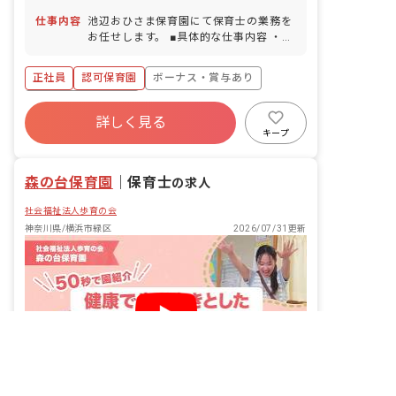
ライン「都筑ふれあいの丘」より徒歩22
仕事内容
池辺おひさま保育園にて保育士の業務を
分 横浜市営バス80系統「滝ヶ谷戸」バ
お任せします。 ■具体的な仕事内容 ・
ス停下車後、徒歩1分 ■マイカー・バイ
日々の保育、クラス運営 ・連絡帳、日誌
ク・自転車通勤OK（無料駐車場・駐輪
の記入 ・保護者対応 ・指導計画の作成
場完備）
正社員
認可保育園
ボーナス・賞与あり
・行事の計画、運営
年間休日120日以上
詳しく見る
寮・住宅・家賃補助あり
社会保険完備
キープ
有給
福利厚生充実
退職金制度
残業少なめ
森の台保育園
｜
保育士
の求人
社会福祉法人歩育の会
神奈川県/横浜市緑区
2026/07/31更新
非公開の求人多数！ 紹介登録はこちら
転職サポートに申し込む
自動で動画が再生されます