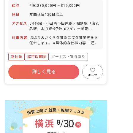
給与
月給230,000円 ~ 319,000円
休日
年間休日120日以上
アクセス
JR各線・小田急小田原線・相鉄線「海老
名駅」より徒歩7分 ■マイカー通勤
OK（駐車場代は法人負担） ■自転車通勤
仕事内容
ほほえみさくら保育園にて保育業務をお
OK（駐輪場完備）
任せします。 ■具体的な仕事内容 ・通常
保育業務 ※クラス配属などは経験や適性
を考慮します。 ※保育室は区切ることも
正社員
認可保育園
ボーナス・賞与あり
できるワンフロアなので、すべての子ど
もたちと触れ合うことができます。
年間休日120日以上
社会保険完備
有給
詳しく見る
福利厚生充実
残業少なめ
昇給昇進あり
キープ
産休育休制度