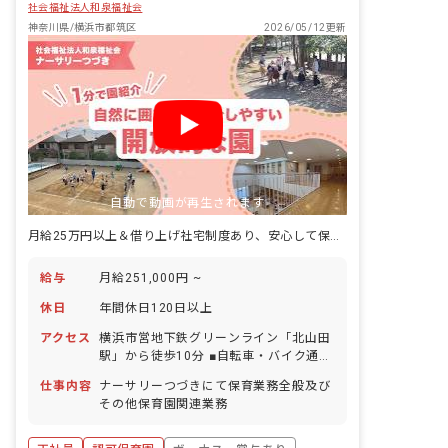
社会福祉法人和泉福祉会
神奈川県/横浜市都筑区
2026/05/12更新
自動で動画が再生されます
月給25万円以上＆借り上げ社宅制度あり、安心して保育士デビューできます♪
給与
月給251,000円 ~
休日
年間休日120日以上
アクセス
横浜市営地下鉄グリーンライン「北山田
駅」から徒歩10分 ■自転車・バイク通勤
可（無料駐輪場あり）
仕事内容
ナーサリーつづきにて保育業務全般及び
その他保育園関連業務