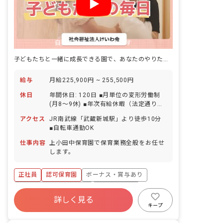
自動で動画が再生されます
子どもたちと一緒に成長できる園で、あなたのやりたい保育を見つけましょう
給与
月給225,900円 ~ 255,500円
休日
年間休日: 120日 ■月単位の変形労働制
(月8～9休) ■年次有給休暇（法定通り）
■リフレッシュ休暇（年間5日） ■お誕生
アクセス
JR南武線「武蔵新城駅」より徒歩10分
日休暇（年間1日） ■慶弔休暇 ■産前産
■自転車通勤OK
後休業制度 ■育児休業制度
仕事内容
上小田中保育園で保育業務全般をお任せ
します。
正社員
認可保育園
ボーナス・賞与あり
寮・住宅・家賃補助あり
社会保険完備
詳しく見る
有給
福利厚生充実
退職金制度
キープ
残業少なめ
昇給昇進あり