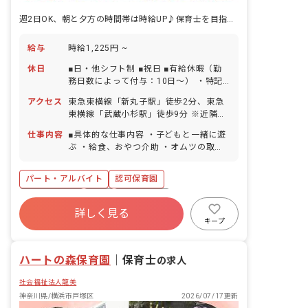
週2日OK、朝と夕方の時間帯は時給UP♪保育士を目指している方も歓迎！
給与
時給1,225円 ~
休日
■日・他シフト制 ■祝日 ■有給休暇（勤
務日数によって付与：10日～） ・特記
事項 ・有給休暇の取得率87％！今年度
アクセス
東急東横線「新丸子駅」徒歩2分、東急
は90％超を目指します。 ・プライベー
東横線「武蔵小杉駅」徒歩9分 ※近隣に
トも楽しんでもらえるよう年間カレンダ
はショッピングモールがあり、仕事帰り
ーを設置し、計画的にお休みが取れる環
仕事内容
■具体的な仕事内容 ・子どもと一緒に遊
にショッピングも楽しめます！新丸子駅
境を整えています！
ぶ ・給食、おやつ介助 ・オムツの取り
付近には、商店街や銀行があり普段の買
替え ・掃除 ・連絡帳記入 ・送迎車への
い物にも便利です。
添乗など ＜クラス定員＞ 0歳児クラス
パート・アルバイト
認可保育園
7名／職員3名 1歳児クラス 19名／職員
4名 2歳児クラス 19名／職員4名 3歳児
社会保険完備
有給
残業少なめ
クラス 20名／職員2名 4歳児クラス
詳しく見る
昇給昇進あり
正社員登用
未経験歓迎
20名／職員2名 5歳児クラス 20名／職
キープ
員2名 ※フリー4名、主任1名になりま
新卒も歓迎
無資格可
す。 ■保育理念（保育への想い・大切に
ハートの森保育園
していることなど） 「働く保護者を応援
｜
保育士
の求人
します！」という考えのもと、子どもだ
社会福祉法人龍美
けではなく保護者のサポートも大切に考
えています。また、保護者の要望には柔
神奈川県/横浜市戸塚区
2026/07/17更新
軟に対応しています。baby homeは体験