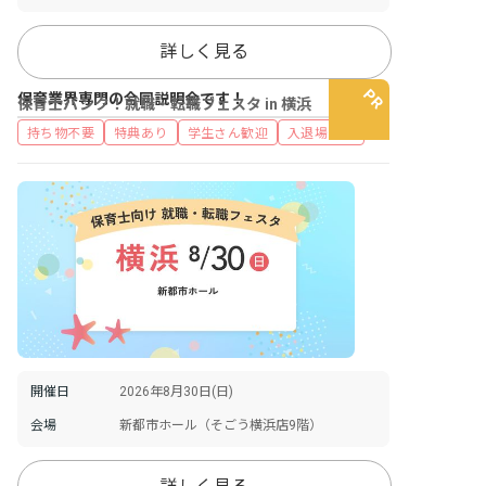
詳しく見る
保育業界専門の合同説明会です！
保育士バンク！就職・転職フェスタ in 横浜
持ち物不要
特典あり
学生さん歓迎
入退場自由
開催日
2026年8月30日(日)
会場
新都市ホール（そごう横浜店9階）