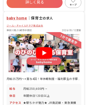
詳しく見る
退職金制度
残業少なめ
昇給昇進あり
キープ
産休育休制度
baby home
｜
保育士
の求人
ジール・チャイルドケア株式会社
神奈川県/川崎市中原区
2026/05/12更新
自動で動画が再生されます
月給25万円～+賞与4回！年休暇制度・福利厚生の手厚さに自信アリ！
給与
月給250,600円 ~
休日
年間休日120日以上
アクセス
★駅ちかが魅力★ JR南武線・東急東横