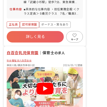
線「武蔵小杉駅」徒歩7分、東急東横線
「新丸子駅」徒歩2分 ※近隣にはショッ
仕事内容
■具体的な仕事内容 ・担任業務全般 ＜ク
ピングモールがあり、仕事帰りにショッ
ラス定員＞ 0歳児クラス 7名／職員3名
ピングも楽しめます！新丸子駅付近に
1歳児クラス 19名／職員4名 2歳児クラ
は、商店街や銀行があり普段の買い物に
ス 19名／職員4名 3歳児クラス 20名
も便利です。
正社員
認可保育園
ボーナス・賞与あり
／職員2名 4歳児クラス 20名／職員2名
5歳児クラス 20名／職員2名 ※フリー4
年間休日120日以上
名、主任1名になります。 ■保育理念
詳しく見る
寮・住宅・家賃補助あり
社会保険完備
（保育への想い・大切にしていることな
キープ
ど） 「働く保護者を応援します！」とい
有給
福利厚生充実
退職金制度
う考えのもと、子どもだけではなく保護
残業少なめ
白百合乳児保育園
者のサポートも大切に考えています。ま
｜
保育士
の求人
た、保護者の要望には柔軟に対応してい
社会福祉法人白百合会
ます。baby homeは体験と主体性を大切
に保育計画を考えており、英語、リトミ
神奈川県/横浜市神奈川区
2026/05/12更新
ック、サッカー、スイミングなど幼児教
育を実践しています。総床面積が493平
米の園内では広々と保育が行なえます
よ！