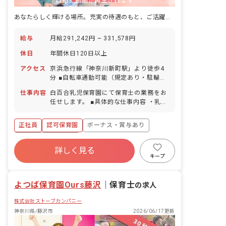
自動で動画が再生されます
あなたらしく輝ける場所。充実の待遇のもと、ご活躍いただけます
給与
月給291,242円 ~ 331,578円
休日
年間休日120日以上
アクセス
京浜急行線「神奈川新町駅」より徒歩4
分 ■自転車通勤可能（規定あり・駐輪場
は台数に限りあり）、車・バイク通勤不
仕事内容
白百合乳児保育園にて保育士の業務をお
可
任せします。 ■具体的な仕事内容 ・乳幼
児の保育、保育に付随する事務雑務
正社員
認可保育園
ボーナス・賞与あり
年間休日120日以上
詳しく見る
寮・住宅・家賃補助あり
社会保険完備
キープ
有給
福利厚生充実
退職金制度
残業少なめ
よつば保育園Ours藤沢
｜
保育士
の求人
株式会社ストーブカンパニー
神奈川県/藤沢市
2026/06/17更新