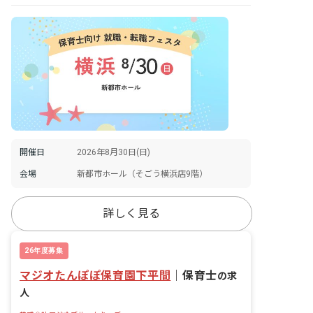
開催日
2026年8月30日(日)
会場
新都市ホール（そごう横浜店9階）
詳しく見る
26年度募集
マジオたんぽぽ保育園下平間
｜
保育士
の求
人