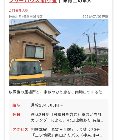
ツリーハウス 新小金
｜
保育士
の求人
隣公園前」下車から徒歩2分 ※マイカー
合同会社大樹
通勤相談OK、自転車通勤OK（無料駐輪
場あり）
神奈川県/横浜市瀬谷区
2026/07/09更新
放課後の居場所と、家族のひと息を、同時につくる仕事です。
給与
月給234,000円 ~
休日
週休2日制（日曜日を含む）※ほか当社
カレンダーによる。祝日出勤あり 有給休
暇（半日（4時間）単位での取得可／5日
アクセス
相鉄本線「希望ヶ丘駅」より徒歩20分
以上の連休は要相談） 夏季休暇
「三ツ境駅」南口よりバス（神奈川中央
（8/13〜16） 冬季休暇 年末年始休暇