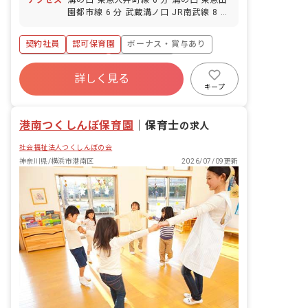
アクセス
溝の口 東急大井町線 6 分 溝の口 東急田
園都市線 6 分 武蔵溝ノ口 JR南武線 8 分
津田山 JR南武線 9 分 高津（神奈川） 東
急大井町線 10 分
契約社員
認可保育園
ボーナス・賞与あり
年間休日120日以上
社会保険完備
詳しく見る
土日祝休み
残業少なめ
未経験歓迎
キープ
新卒も歓迎
ブランクOK
港南つくしんぼ保育園
｜
保育士
の求人
社会福祉法人つくしんぼの会
神奈川県/横浜市港南区
2026/07/09更新