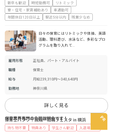
新卒も歓迎
時短勤務可
リトミック
寮・住宅・家賃補助あり
車通勤可
年間休日120日以上
駅近5分以内
残業少なめ
日々の保育にはリトミックや体操、英語
活動、理科遊び、水泳など、多彩なプロ
グラムを取り入れて…
雇用形態
正社員、パート・アルバイト
職種
保育士
給与
月給239,310円～340,640円
勤務地
神奈川県
詳しく見る
保育業界専門の合同説明会です！
保育士バンク！就職・転職フェスタ in 横浜
持ち物不要
特典あり
学生さん歓迎
入退場自由