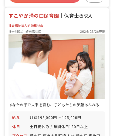
残業少なめ
昇給昇進あり
すこやか溝の口保育園
｜
保育士
の求人
社会福祉法人尚栄福祉会
神奈川県/川崎市高津区
2026/02/26更新
あなたの手で未来を育む、子どもたちの笑顔あふれる保育園で働こう
給与
月給195,000円 ~ 195,000円
休日
土日祝休み / 年間休日120日以上