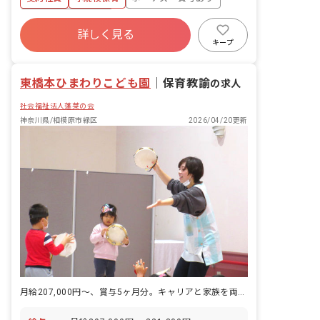
記録簿、連絡帳などの記録業務 ・各種行
事などの企画運営など
年間休日120日以上
詳しく見る
寮・住宅・家賃補助あり
社会保険完備
キープ
有給
福利厚生充実
退職金制度
残業少なめ
東橋本ひまわりこども園
｜
保育教諭
の求人
社会福祉法人蓬莱の会
神奈川県/相模原市緑区
2026/04/20更新
月給207,000円～、賞与5ヶ月分。キャリアと家族を両立できる園。