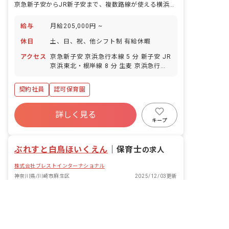
京急新子安からJR新子安まで、複数路線が使える横浜の保育園。無理なく通いながら働けます。
給与
月給205,000円 ~
休日
土、日、祝、他シフト制 有給休暇
アクセス
京急新子安 京浜急行本線 5 分 新子安 JR
京浜東北・根岸線 8 分 生麦 京浜急行本
線 11 分 大口 JR横浜線 16 分 子安 京浜
急行本線 18 分
契約社員
認可保育園
詳しく見る
キープ
ぶれすと白鳥ほいくえん
｜
保育士
の求人
株式会社ブレストインターナショナル
神奈川県/川崎市麻生区
2025/12/03更新
非公開の求人多数！ 紹介登録はこちら
神奈川県の求人を紹介してもらう