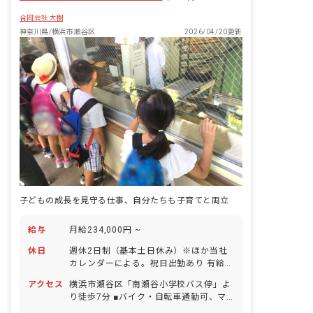
私たちは寄り添い、慈しみ、ご家族の皆
合同会社大樹
様と一緒にすこやかな心と体の成長を育
み、見守りながら支援していきます。
神奈川県/横浜市瀬谷区
2026/04/20更新
子どもの成長を見守る仕事、自分たちも子育てと両立
給与
月給234,000円 ~
休日
週休2日制（基本土日休み）※ほか当社
カレンダーによる。祝日出勤あり 有給休
暇（半日（4時間）単位での取得可／5日
アクセス
横浜市瀬谷区「南瀬谷小学校バス停」よ
以上の連休は要相談） 夏季休暇
り徒歩7分 ■バイク・自転車通勤可、マ
（8/13〜16） 冬季休暇 年末年始休暇
イカー通勤相談可（無料駐車場・無料駐