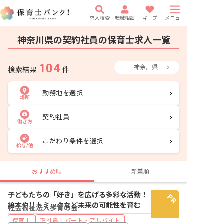
求人検索
転職相談
キープ
メニュー
神奈川県の契約社員の保育士求人一覧
104
神奈川県
検索結果
件
勤務地を選択
場所
契約社員
働き方
こだわり条件を選択
給与/他
おすすめ順
新着順
子どもたちの「好き」を広げる多彩な活動！
絵本やリトミックなど未来の可能性を育む
社会福祉法人歩育の会
保育士
正社員、パート・アルバイト