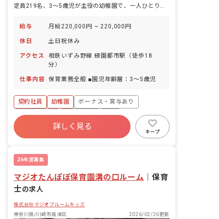
定員219名、3～5歳児が主役の幼稚園で、一人ひとりの挑戦に寄り添う日々です。
給与
月給220,000円 ~ 220,000円
休日
土日祝休み
アクセス
相鉄いずみ野線 緑園都市駅（徒歩18
分）
仕事内容
保育業務全般 ■園児年齢層：3～5歳児
契約社員
幼稚園
ボーナス・賞与あり
社会保険完備
土日祝休み
有給
詳しく見る
福利厚生充実
残業少なめ
昇給昇進あり
キープ
産休育休制度
26年度募集
マジオたんぽぽ保育園溝の口ルーム
｜
保育
士
の求人
株式会社マジオブルームキッズ
神奈川県/川崎市高津区
2026/02/26更新