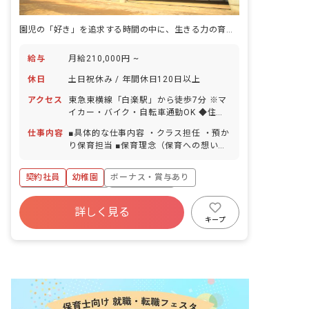
園児の「好き」を追求する時間の中に、生きる力の育ちを見つける幼稚園です。
給与
月給210,000円 ~
休日
土日祝休み / 年間休日120日以上
アクセス
東急東横線「白楽駅」から徒歩7分 ※マ
イカー・バイク・自転車通勤OK ◆住宅
街の中にある幼稚園ですが、歩いて行け
仕事内容
■具体的な仕事内容 ・クラス担任 ・預か
る距離に大きな公園があります。
り保育担当 ■保育理念（保育への想い・
大切にしていることなど） ・遊びを中心
に、集団を意識した保育を行っていま
契約社員
幼稚園
ボーナス・賞与あり
す。 ・自由保育と一斉保育をバランスよ
くとり入れています。 ・絵本等を多くと
年間休日120日以上
社会保険完備
り入れて楽しさを味わい、豊かな心を育
詳しく見る
土日祝休み
有給
残業少なめ
てます。 ・リトミックなどで音楽性を、
キープ
英語教室(外国人講師)で国際性を、体育
産休育休制度
車通勤可
遊びで俊敏性や体力を育てます。 ・コー
ナー遊び(自主活動)での異年齢交流を通
じて、子ども同士または保育者(担任以外
の保育者)の関わりの中で人間関係を深
めています。