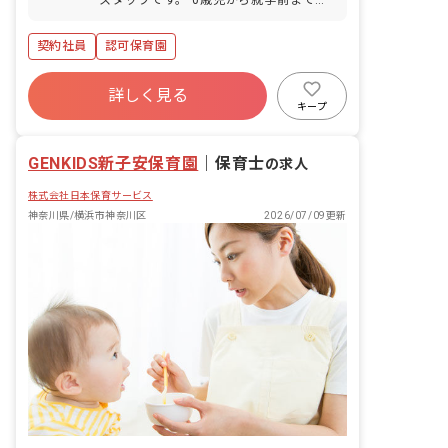
各年齢10名、総定員60名の 横浜市認可
保育園です。 お預かりしている子供たち
契約社員
認可保育園
の食事を作る仕事です。 ときには保育の
お手伝いをすることもあります。 ■保育
方針：自由保育 ■園児年齢層：0～5歳児
詳しく見る
■書類作成ツール導入：あり ■保護者と
キープ
の連絡アプリ導入：あり
GENKIDS新子安保育園
｜
保育士
の求人
株式会社日本保育サービス
神奈川県/横浜市神奈川区
2026/07/09更新