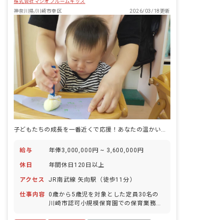
株式会社マジオブルームキッズ
神奈川県/川崎市幸区
2026/03/18更新
子どもたちの成長を一番近くで応援！あなたの温かい心が輝く場所がここにあります。
給与
年俸3,000,000円 ~ 3,600,000円
休日
年間休日120日以上
アクセス
JR南武線 矢向駅（徒歩11分）
仕事内容
0歳から5歳児を対象とした定員30名の
川崎市認可小規模保育園での保育業務で
す。 各クラス5名程度の少人数制のた