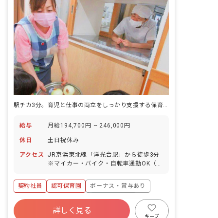
て調理を行うなど、食育にも力を入れる
のと同時に、生き物と触れ合う事も大切
にしています。 園舎は森や田んぼに囲ま
れ、近くにはホタルの生息地やたくさん
の公園があり、豊かな自然が広がってい
ます。未知の楽しさや発見、驚きがいっ
ぱいです。また、木のぬくもり溢れるア
スレチックフィールド「森の園庭」があ
り、子どもたちの秘密基地として大人気
です。
駅チカ3分。育児と仕事の両立をしっかり支援する保育園環境
給与
月給194,700円 ~ 246,000円
休日
土日祝休み
アクセス
JR京浜東北線「洋光台駅」から徒歩3分
※マイカー・バイク・自転車通勤OK（駐
車場・駐輪場は自己負担となります） ※
駅近でアクセスも良く、スーパーや商店
契約社員
認可保育園
ボーナス・賞与あり
街があるため便利です。また、園の周辺
は閑静な住宅地でお散歩もたくさんして
寮・住宅・家賃補助あり
社会保険完備
います！
詳しく見る
土日祝休み
有給
福利厚生充実
キープ