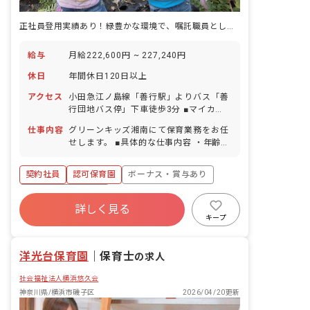
正社員登用実績あり！緑豊かな環境で、嘱託職員として活躍しませんか？
給与
月給222,600円 ~ 227,240円
休日
年間休日120日以上
アクセス
小田急江ノ島線「善行駅」よりバス「善
行団地バス停」下車徒歩3分 ■マイカ
ー・バイク・自転車通勤可（無料駐車
仕事内容
グリーンキッズ湘南にて保育業務をお任
場・駐輪場完備）
せします。 ■具体的な仕事内容 ・年齢や
発達にあわせた遊びや活動、生活等の体
験を通した総合的な関わりの中で、成長
契約社員
認可保育園
ボーナス・賞与あり
の援助を行います。 ※入職後は先輩職員
がついて、OJT にて指導いたします。
年間休日120日以上
※得意・不得意も考慮し、助け合いなが
詳しく見る
寮・住宅・家賃補助あり
社会保険完備
ら保育を行なっています。 【保育のこだ
キープ
わり】 ■一歩踏み出せば緑豊かな自然、
有給
福利厚生充実
残業少なめ
恵まれた環境を活かした保育 自然をテー
昇給昇進あり
洋光台保育園
マにした園舎が特徴的です。「心も身体
｜
保育士
の求人
も健やかな子」を保育目標とし自然保育
社会福祉法人横浜悠久会
に力を入れています。法人所有の田んぼ
では、田植えから稲刈り、脱穀に餅つき
神奈川県/横浜市磯子区
2026/04/20更新
までを行い、畑では四季折々の作物を育