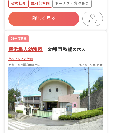
め、お子様一人ひとりと丁寧に向き合え
契約社員
認可保育園
ボーナス・賞与あり
る環境です。 主な業務内容は以下の通り
です。 ・食事の準備、片付け、食事介助
年間休日120日以上
社会保険完備
有給
・おむつ交換 ・書類作成（連絡帳など）
詳しく見る
福利厚生充実
残業少なめ
昇給昇進あり
・園内の清掃、環境整備 ・お昼寝の見守
キープ
り ・散歩の引率 ・行事準備、その他付
産休育休制度
随する業務 ■園児年齢層：0～5歳児
26年度募集
横浜隼人幼稚園
｜
幼稚園教諭
の求人
学校法人大谷学園
神奈川県/横浜市瀬谷区
2026/07/09更新