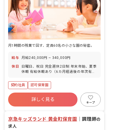
月1時間の残業で回す、定員60名の小さな園の秘密。
給与
月給240,000円 ~ 340,000円
休日
日曜日、祝日 完全週休2日制 年末年始、夏季
休暇 有給休暇あり（6カ月経過後の年次有給
休暇日数 10日）
契約社員
認可保育園
詳しく見る
キープ
京急キッズランド 黄金町保育園
｜
調理師
の
求人