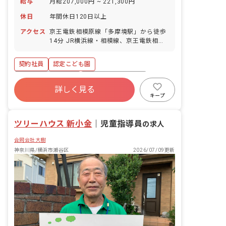
給与
月給207,000円 ~ 221,300円
休日
年間休日120日以上
アクセス
京王電鉄相模原線「多摩境駅」から徒歩
14分 JR横浜線・相模線、京王電鉄相模
原線「橋本駅」から徒歩18分 ◆マイカ
ー、バイク、自転車通勤OK！駐車場、駐
契約社員
認定こども園
輪場は無料で利用できるので、通勤も
楽々です。 ◆「橋本駅」周辺には、ショ
ボーナス・賞与あり
年間休日120日以上
ッピングモールが複数あり、仕事後のお
詳しく見る
寮・住宅・家賃補助あり
社会保険完備
買い物にも便利。また、園から大型アウ
キープ
トレットパークまでは車で10分の好立
有給
退職金制度
残業少なめ
地！ショッピング好きの方にピッタリの
昇給昇進あり
ツリーハウス 新小金
立地です。
｜
児童指導員
の求人
合同会社大樹
神奈川県/横浜市瀬谷区
2026/07/09更新