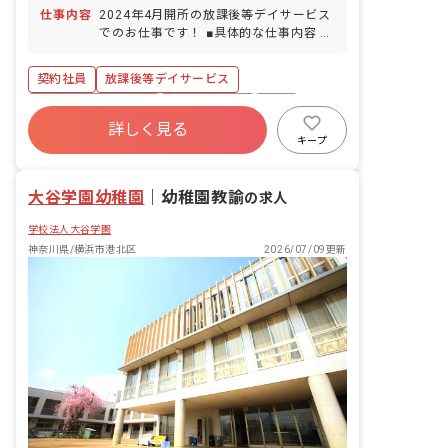
交通 戸塚駅行き）／「宮の腰」下車後、
（12/29〜1/3） 介護休暇 産前産後・育
仕事内容
2024年4月開所の放課後等デイサービス
バス停から徒歩3分 ■バイク・自転車通
児休暇 ※年間休日116日（有休は別途付
でのお仕事です！ ■具体的な仕事内容 障
勤可、マイカー通勤可（無料駐車場・無
与） ◆子育て中の方も安心！ 小学生未
がいをお持ちのお子様をお預かりし、お
料駐輪場あり）
満のお子様がいらっしゃる方の働き方は
やつ・お散歩・宿題などに取り組みま
契約社員
放課後等デイサービス
相談に応じます！ お子様の体調不調や行
す。 放課後の時間をのびのびと過ごすこ
事による遅刻・早退・お休みの相談も可
とができるように支援します。 ライフス
ボーナス・賞与あり
社会保険完備
有給
タイルが身に付くよう、一人ひとりに寄
詳しく見る
福利厚生充実
残業少なめ
昇給昇進あり
り添った対応をお願いします（送迎業務
キープ
もあり）。 ※20代～50代が活躍中で
産休育休制度
車通勤可
す！ ツリーハウス職員全員が、それぞれ
大谷学園幼稚園
の持ち場で質の高い指導を目指します。
｜
幼稚園教諭
の求人
私たちは寄り添い、慈しみ、ご家族の皆
学校法人大谷学園
様と一緒にすこやかな心と体の成長を育
み、見守りながら支援していきます。
神奈川県/横浜市港北区
2026/07/09更新