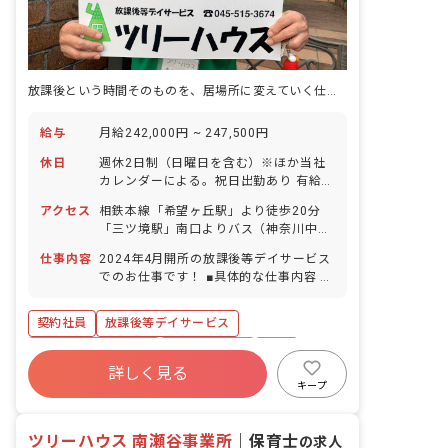
放課後という時間そのものを、居場所に変えていく仕事です。
給与
月給242,000円 ~ 247,500円
休日
週休2日制（日曜日を含む）※ほか当社
カレンダーによる。祝日出勤あり 有給休
暇（半日（4時間）単位での取得可／5日
アクセス
相鉄本線「希望ヶ丘駅」より徒歩20分
以上の連休は要相談） 夏季休暇
「三ツ境駅」南口よりバス（神奈川中央
（8/13〜16） 冬季休暇 年末年始休暇
交通 戸塚駅行き）／「宮の腰」下車後、
（12/29〜1/3） 介護休暇 産前産後・育
仕事内容
2024年4月開所の放課後等デイサービス
バス停から徒歩3分 ■バイク・自転車通
児休暇 ※年間休日116日（有休は別途付
でのお仕事です！ ■具体的な仕事内容 障
勤可、マイカー通勤可（無料駐車場・無
与） ◆子育て中の方も安心！ 小学生未
がいをお持ちのお子様をお預かりし、お
料駐輪場あり）
満のお子様がいらっしゃる方の働き方は
やつ・お散歩・宿題などに取り組みま
契約社員
放課後等デイサービス
相談に応じます！ お子様の体調不調や行
す。 放課後の時間をのびのびと過ごすこ
事による遅刻・早退・お休みの相談も可
とができるように支援します。 ライフス
ボーナス・賞与あり
社会保険完備
有給
タイルが身に付くよう、一人ひとりに寄
詳しく見る
福利厚生充実
残業少なめ
昇給昇進あり
り添った対応をお願いします（送迎業務
キープ
もあり）。 ※20代～50代が活躍中で
産休育休制度
車通勤可
す！ ツリーハウス職員全員が、それぞれ
ツリーハウス 南瀬谷事業所
の持ち場で質の高い指導を目指します。
｜
保育士
の求人