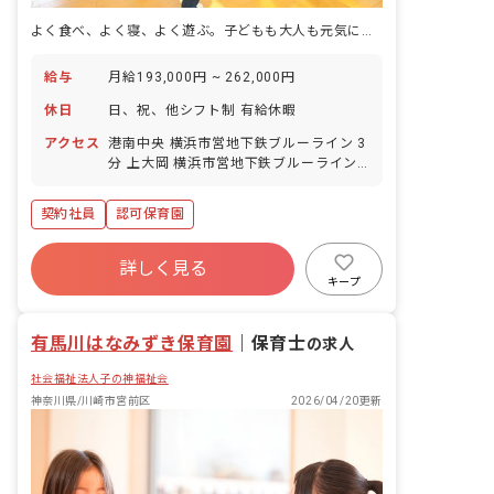
よく食べ、よく寝、よく遊ぶ。子どもも大人も元気になれる保育を実践する園です。
給与
月給193,000円 ~ 262,000円
休日
日、祝、他シフト制 有給休暇
アクセス
港南中央 横浜市営地下鉄ブルーライン 3
分 上大岡 横浜市営地下鉄ブルーライン
10 分 上大岡 京浜急行本線 10 分 屏風浦
京浜急行本線 21 分 上永谷 横浜市営地下
契約社員
認可保育園
鉄ブルーライン 24 分
詳しく見る
キープ
有馬川はなみずき保育園
｜
保育士
の求人
社会福祉法人子の神福祉会
神奈川県/川崎市宮前区
2026/04/20更新