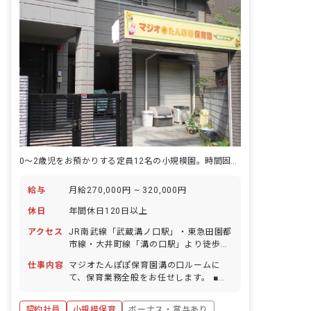
0～2歳児をお預かりする定員12名の小規模園。時間固定勤務も可能！
給与
月給270,000円 ~ 320,000円
休日
年間休日120日以上
アクセス
JR南武線「武蔵溝ノ口駅」・東急田園都
市線・大井町線「溝の口駅」より徒歩7
分 ■自転車通勤OK（駐輪場あり） ・武
仕事内容
マジオたんぽぽ保育園溝の口ルームに
蔵小杉駅から電車で7分、二子玉川駅か
て、保育業務全般をお任せします。 ■具
ら電車で2分！3路線を使用でき、各方面
体的な仕事内容 ・お子様の保育にかかわ
から通勤便利！
るお仕事全般 ・お子様の成長記録、各種
契約社員
小規模保育
ボーナス・賞与あり