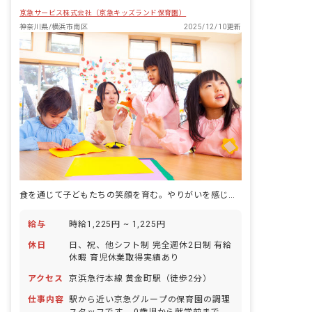
京急サービス株式会社（京急キッズランド保育園）
神奈川県/横浜市南区
2025/12/10更新
食を通じて子どもたちの笑顔を育む。やりがいを感じる毎日があなたを待っています。
給与
時給1,225円 ~ 1,225円
休日
日、祝、他シフト制 完全週休2日制 有給
休暇 育児休業取得実績あり
アクセス
京浜急行本線 黄金町駅（徒歩2分）
仕事内容
駅から近い京急グループの保育園の調理
スタッフです。 0歳児から就学前までの