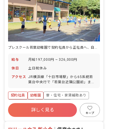
プレスクール若葉幼稚園で契約社員から正社員へ、自分のペースでキャリアアップ
給与
月給197,000円 ~ 326,000円
休日
土日祝休み
アクセス
JR横浜線「十日市場駅」から65系統若
葉台中央行で「若葉台近隣公園前」また
は「保育園前」下車から徒歩2分 JR横浜
線「長津田駅」から市営バス40系統若葉
契約社員
幼稚園
寮・住宅・家賃補助あり
台中央行で「若葉台近隣公園前」下車か
ら徒歩2分 相模鉄道本線「三ツ境駅」か
社会保険完備
土日祝休み
有給
ら相鉄バスまたは神奈中バス116系統若
詳しく見る
福利厚生充実
退職金制度
残業少なめ
葉台中央行で「若葉台近隣公園前」下車
キープ
から徒歩2分 相模鉄道本線「鶴ヶ峰駅」
昇給昇進あり
から神奈中バス115系統若葉台中央行、
または鶴02系統十日市場駅で「若葉台近