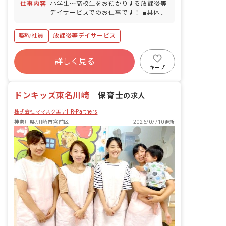
（12/29〜1/3） 介護休暇 産前産後・育
仕事内容
小学生～高校生をお預かりする放課後等
輪場あり）
児休暇 ※年間休日116日（有休は別途付
デイサービスでのお仕事です！ ■具体的
与） ◆子育て中の方も安心！ 小学生未
な仕事内容 障がいをお持ちのお子様をお
満のお子様がいらっしゃる方の働き方は
預かりし、おやつ・お散歩・宿題などに
契約社員
放課後等デイサービス
相談に応じます！ お子様の体調不調や行
取り組みます。 放課後の時間をのびのび
事による遅刻・早退・お休みの相談も可
と過ごすことができるように支援しま
ボーナス・賞与あり
社会保険完備
有給
す。 ライフスタイルが身に付くよう、一
詳しく見る
福利厚生充実
残業少なめ
昇給昇進あり
人ひとりに寄り添った対応をお願いしま
キープ
す（送迎業務もあり）。 ※30代～40代
産休育休制度
車通勤可
を中心に活躍中です！ ツリーハウス職員
ドンキッズ東名川崎
全員が、それぞれの持ち場で質の高い指
｜
保育士
の求人
導を目指します。 私たちは寄り添い、慈
株式会社ママスクエアHR-Partners
しみ、ご家族の皆様と一緒にすこやかな
心と体の成長を育み、見守りながら支援
神奈川県/川崎市宮前区
2026/07/10更新
していきます。