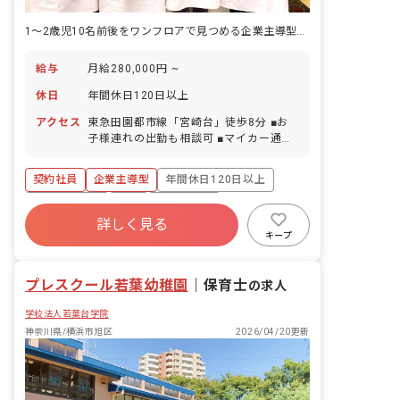
1〜2歳児10名前後をワンフロアで見つめる企業主導型保育園。休日は異年齢のにぎやかさが生まれます。
給与
月給280,000円 ~
休日
年間休日120日以上
アクセス
東急田園都市線「宮崎台」徒歩8分 ■お
子様連れの出勤も相談可 ■マイカー通勤
OK（無料駐車場完備）、自転車通勤
OK（無料駐輪場完備）
契約社員
企業主導型
年間休日120日以上
社会保険完備
有給
残業少なめ
詳しく見る
昇給昇進あり
産休育休制度
乳児保育のみ
キープ
正社員登用
プレスクール若葉幼稚園
｜
保育士
の求人
学校法人若葉台学院
神奈川県/横浜市旭区
2026/04/20更新