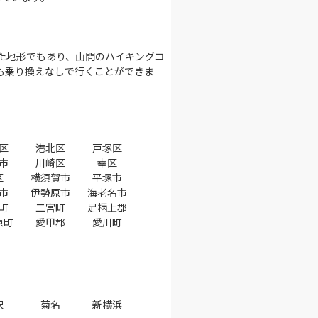
た地形でもあり、山間のハイキングコ
も乗り換えなしで行くことができま
区
港北区
戸塚区
市
川崎区
幸区
区
横須賀市
平塚市
市
伊勢原市
海老名市
町
二宮町
足柄上郡
原町
愛甲郡
愛川町
沢
菊名
新横浜