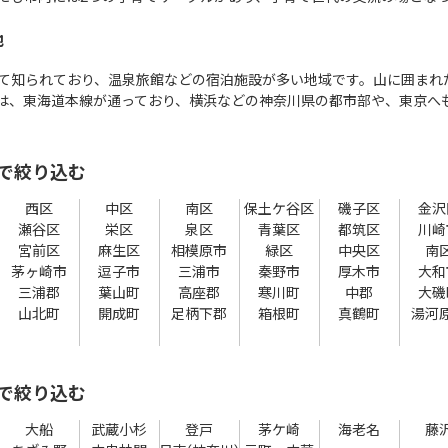
地
て知られており、温泉旅館などの宿泊施設が多い地域です。山に囲まれ
は、東海道本線が通っており、横浜などの神奈川県の都市部や、東京へ
で絞り込む
西区
中区
南区
保土ケ谷区
磯子区
金沢
瀬谷区
栄区
泉区
青葉区
都筑区
川崎
宮前区
麻生区
相模原市
緑区
中央区
南
茅ヶ崎市
逗子市
三浦市
秦野市
厚木市
大和
三浦郡
葉山町
高座郡
寒川町
中郡
大磯
山北町
開成町
足柄下郡
箱根町
真鶴町
湯河
で絞り込む
大船
武蔵小杉
登戸
茅ケ崎
海老名
藤