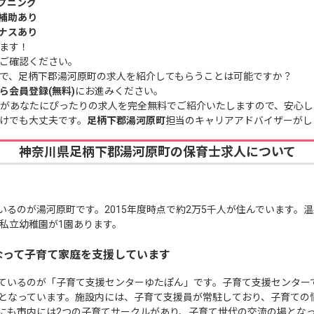
プニング
補助あり
ナスあり
ます！
ご確認ください。
で、足柄下郡湯河原町の求人を紹介してもらうことは可能ですか？
ら会員登録(無料)
にお進みください。
があなたにぴったりの求人を完全無料でご紹介いたしますので、安心し
けでも大丈夫です。
足柄下郡湯河原町
担当のキャリアアドバイザーがし
神奈川県足柄下郡湯河原町の保育士求人について
いるのが湯河原町です。2015年度時点で約2万5千人が住んでいます。
私立幼稚園が1園あります。
なって子育て家庭を支援しています
ているのが「子育て支援センターゆたぽん」です。子育て支援センター
となっています。施設内には、子育て支援員が常駐しており、子育ての
にも市内には2つの子育てサークルがあり、子育て世代の交流の場とな