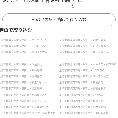
あざみ野
中央林間
日吉(神奈川)
元町・中華
街
その他の駅・路線で絞り込む
特徴で絞り込む
柄下郡湯河原町 × 保育士 × モンテソーリ
足柄下郡湯河原町 × 保育士 × 新卒も歓迎
柄下郡湯河原町 × 保育士 × 土日祝休み
足柄下郡湯河原町 × 保育士 × 乳児保育のみ
柄下郡湯河原町 × 保育士 × 福利厚生充実
足柄下郡湯河原町 × 保育士 × 社会保険完備
柄下郡湯河原町 × 保育士 × 車通勤可
足柄下郡湯河原町 × 保育士 × ボーナス・賞与あり
柄下郡湯河原町 × 保育士 × 臨時職員
足柄下郡湯河原町 × 保育士 × 4月入職OK
柄下郡湯河原町 × 保育士 × 無資格可
足柄下郡湯河原町 × 保育士 × 産休育休制度
柄下郡湯河原町 × 保育士 × 駅近5分以内
足柄下郡湯河原町 × 保育士 × 扶養内可
柄下郡湯河原町 × 保育士 × 低離職率
足柄下郡湯河原町 × 保育士 × 退職金制度
柄下郡湯河原町 × 保育士 × 昇給昇進あり
足柄下郡湯河原町 × 保育士 × 研修充実
柄下郡湯河原町 × 保育士 × アットホーム
足柄下郡湯河原町 × 保育士 × 復帰率高
柄下郡湯河原町 × 保育士 × 家庭都合休OK
足柄下郡湯河原町 × 保育士 × 交通費支給
柄下郡湯河原町 × 保育士 × 託児所・保育支援あり
足柄下郡湯河原町 × 保育士 × 午前のみ勤務