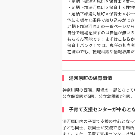
・
足柄下郡湯河原町 × 保育士 ×
オー
・
足柄下郡湯河原町 × 保育士 ×
住宅
・
足柄下郡湯河原町 × 保育士 ×
ボー
他にも様々な条件で絞り込みができ
足柄下郡湯河原町の一覧ページ
から
自分で職場を探すのは自信が無いの
もちろん可能です！まずは
こちらか
保育士バンク！では、専任の担当者
在職中でも、転職相談や情報収集だ
湯河原町の保育事情
神奈川県の西端、県境の一部となって
公立保育園が5園、公立幼稚園が1園、
子育て支援センターが中心と
湯河原町内の子育て支援の中心となっ
子ども同士、親同士が交流できる場所
ます。また、子育て支援センター以外