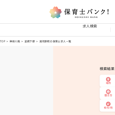
求人検索
TOP
神奈川県
足柄下郡
湯河原町の保育士求人一覧
検索結
場所
働き方
給与/他