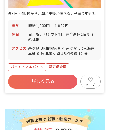
週3日・4時間から、朝か午後か選べる。子育て中も無理なく続けられる保育士の働き方。
給与
時給1,230円 ~ 1,830円
休日
日、祝、他シフト制、完全週休2日制 有
給休暇
アクセス
茅ケ崎 JR相模線 0 分 茅ケ崎 JR東海道
本線 0 分 北茅ケ崎 JR相模線 12 分
パート・アルバイト
認可保育園
詳しく見る
キープ