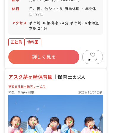
休日
日、祝、他シフト制 有給休暇 ・年間休
日127日
アクセス
茅ケ崎 JR相模線 24 分 茅ケ崎 JR東海道
本線 24 分
正社員
幼稚園
詳しく見る
キープ
アスク茅ヶ崎保育園
｜
保育士
の求人
株式会社日本保育サービス
神奈川県/茅ヶ崎市
2025/10/31更新