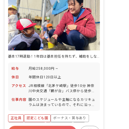
基本17時退勤！1年目は基本担任を持たず、補助をしながらじっくり学べる
給与
月給258,000円 ~
休日
年間休日120日以上
アクセス
JR相模線「北茅ケ崎駅」徒歩10分 神奈
川中央交通「鶴が台」バス停から徒歩2
分
仕事内容
園のスケジュールや主軸になるカリキュ
ラムは決まっているので、それに沿って
進めればOK！ 運動遊びや言葉遊びなど
の独自のカリキュラムを実施していま
正社員
認定こども園
ボーナス・賞与あり
す。 また、英語やメロディオン演奏など
は専任講師が指導を担当する時間があり
年間休日120日以上
社会保険完備
有給