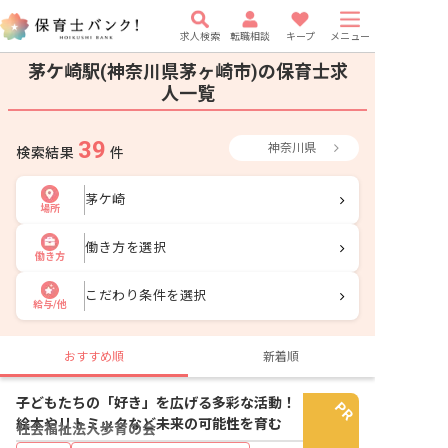
求人検索
転職相談
キープ
メニュー
茅ケ崎駅(神奈川県茅ヶ崎市)の保育士求
人一覧
39
神奈川県
検索結果
件
茅ケ崎
場所
働き方を選択
働き方
こだわり条件を選択
給与/他
おすすめ順
新着順
子どもたちの「好き」を広げる多彩な活動！
絵本やリトミックなど未来の可能性を育む
社会福祉法人歩育の会