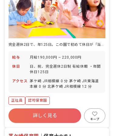
完全週休2日で、年125日。この園で初めて休日が「当たり前」になる。
給与
月給190,000円 ~ 220,000円
休日
日、祝、完全週休2日制 有給休暇 ・年間
休日125日
アクセス
茅ケ崎 JR相模線 0 分 茅ケ崎 JR東海道
本線 0 分 北茅ケ崎 JR相模線 12 分
正社員
認可保育園
詳しく見る
キープ