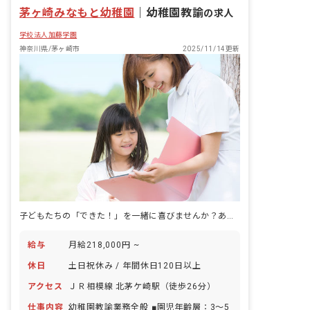
茅ヶ崎みなもと幼稚園
｜
幼稚園教諭
の求人
学校法人加藤学園
神奈川県/茅ヶ崎市
2025/11/14更新
子どもたちの「できた！」を一緒に喜びませんか？あなたの夢、ここで叶えよう！
給与
月給218,000円 ~
休日
土日祝休み / 年間休日120日以上
アクセス
ＪＲ相模線 北茅ケ崎駅（徒歩26分）
仕事内容
幼稚園教諭業務全般 ■園児年齢層：3～5