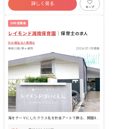
ます。
詳しく見る
福利厚生充実
退職金制度
残業少なめ
キープ
昇給昇進あり
26年度募集
レイモンド湘南保育園
｜
保育士
の求人
社会福祉法人檸檬会
神奈川県/茅ヶ崎市
2026/07/09更新
海をテーマにしたクラス名を針金アートで飾る、開園8年目の保育園です。