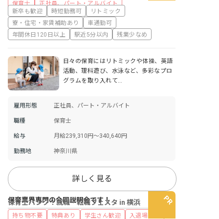
保育士
正社員、パート・アルバイト
新卒も歓迎
時短勤務可
リトミック
寮・住宅・家賃補助あり
車通勤可
年間休日120日以上
駅近5分以内
残業少なめ
日々の保育にはリトミックや体操、英語
活動、理科遊び、水泳など、多彩なプロ
グラムを取り入れて…
雇用形態
正社員、パート・アルバイト
職種
保育士
給与
月給239,310円～340,640円
勤務地
神奈川県
詳しく見る
保育業界専門の合同説明会です！
保育士バンク！就職・転職フェスタ in 横浜
持ち物不要
特典あり
学生さん歓迎
入退場自由