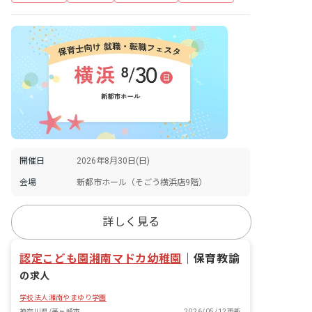
開催日
2026年8月30日(日)
会場
新都市ホール（そごう横浜店9階）
詳しく見る
認定こども園湘南マドカ幼稚園
｜
保育教諭
の求人
学校法人湘南やまゆり学園
神奈川県/茅ヶ崎市
2026/05/12更新