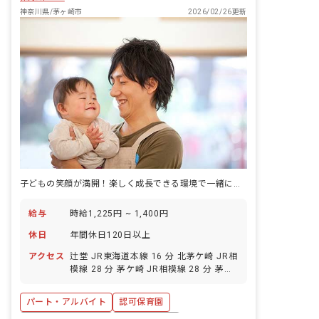
神奈川県/茅ヶ崎市
2026/02/26更新
子どもの笑顔が満開！楽しく成長できる環境で一緒に働きませんか？福利厚生も魅力！
給与
時給1,225円 ~ 1,400円
休日
年間休日120日以上
アクセス
辻堂 JR東海道本線 16 分 北茅ケ崎 JR相
模線 28 分 茅ケ崎 JR相模線 28 分 茅ケ
崎 JR東海道本線 28 分
パート・アルバイト
認可保育園