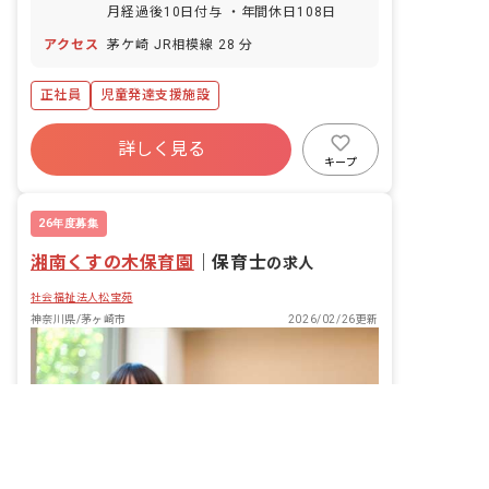
月経過後10日付与 ・年間休日108日
アクセス
茅ケ崎 JR相模線 28 分
正社員
児童発達支援施設
詳しく見る
キープ
26年度募集
湘南くすの木保育園
｜
保育士
の求人
社会福祉法人松宝苑
神奈川県/茅ヶ崎市
2026/02/26更新
非公開の求人多数！ 紹介登録はこちら
神奈川県の求人を紹介してもらう