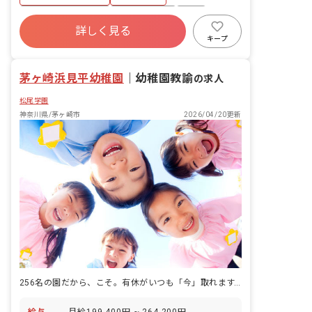
年間休日120日以上
社会保険完備
有給
詳しく見る
退職金制度
残業少なめ
社会福祉法人
キープ
正社員登用
未経験歓迎
茅ヶ崎浜見平幼稚園
｜
幼稚園教諭
の求人
松尾学園
神奈川県/茅ヶ崎市
2026/04/20更新
256名の園だから、こそ。有休がいつも「今」取れます。
給与
月給199,400円 ~ 264,200円