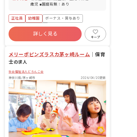
歳児 ■園庭有無：あり
正社員
幼稚園
ボーナス・賞与あり
年間休日120日以上
詳しく見る
寮・住宅・家賃補助あり
社会保険完備
キープ
土日祝休み
退職金制度
残業少なめ
昇給昇進あり
メリーポピンズラスカ茅ヶ崎ルーム
｜
保育
士
の求人
社会福祉法人どろんこ会
神奈川県/茅ヶ崎市
2026/04/20更新