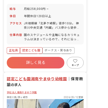
給与
月給258,000円 ~
休日
年間休日120日以上
アクセス
JR相模線「北茅ケ崎駅」徒歩10分。 神
奈川中央交通「円蔵」バス停から徒歩5
分
仕事内容
園のスケジュールや主軸になるカリキュ
ラムは決まっているので、それに沿って
進めればOK！ 運動遊びや言葉遊びなど
の独自のカリキュラムを実施していま
正社員
認定こども園
ボーナス・賞与あり
す。 また、英語やメロディオン演奏など
は専任講師が指導を担当する時間があり
年間休日120日以上
社会保険完備
有給
ます。
詳しく見る
福利厚生充実
退職金制度
残業少なめ
キープ
昇給昇進あり
認定こども園湘南やまゆり幼稚園
｜
保育教
諭
の求人
学校法人湘南やまゆり学園
神奈川県/茅ヶ崎市
2026/05/12更新