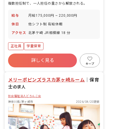
複数担任制で、一人担任の重さから解放される。
給与
月給175,000円 ~ 220,000円
休日
他シフト制 有給休暇
アクセス
北茅ケ崎 JR相模線 18 分
正社員
学童保育
詳しく見る
キープ
メリーポピンズラスカ茅ヶ崎ルーム
｜
保育
士
の求人
社会福祉法人どろんこ会
神奈川県/茅ヶ崎市
2026/04/20更新