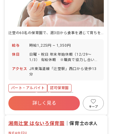
辻堂の60名の保育園で、週3日から食事を通じて育ちを支える。
給与
時給1,225円 ~ 1,350円
休日
日曜・祝日 年末年始休暇（12/29～
1/3） 有給休暇 ※職員で協力し合いな
がら取得していきます
アクセス
JR東海道線「辻堂駅」西口から徒歩13
分
パート・アルバイト
認可保育園
社会保険完備
有給
残業少なめ
詳しく見る
昇給昇進あり
無資格可
アットホーム
キープ
週2.3日~OK
複数園あり
湘南辻堂 はないろ保育園
｜
保育士
の求人
株式会社EDU