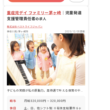
重症児デイ ファミリー茅ヶ崎
｜
児童発達
支援管理責任者
の求人
株式会社ベストライフジャパン
神奈川県/茅ヶ崎市
2025/12/05更新
子どもの笑顔が私の原動力。高待遇で叶える保育のやりがい
給与
月給320,000円 ~ 320,000円
休日
土、日、他シフト制 ※有休支給要件:6ヶ