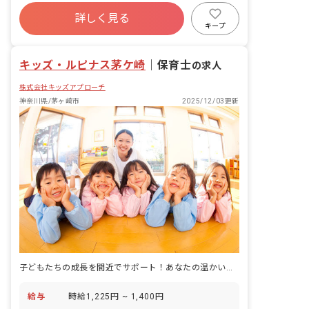
年間休日120日以上
社会保険完備
詳しく見る
車通勤可
週2.3日~OK
ブランクOK
キープ
交通費支給
午前のみ勤務
午後のみ勤務
キッズ・ルピナス茅ケ崎
｜
保育士
の求人
株式会社キッズアプローチ
神奈川県/茅ヶ崎市
2025/12/03更新
子どもたちの成長を間近でサポート！あなたの温かい心が輝く場所がここにあります。
給与
時給1,225円 ~ 1,400円