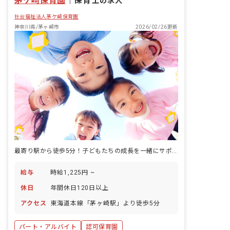
茅ケ崎保育園
｜
保育士
の求人
社会福祉法人茅ケ崎保育園
神奈川県/茅ヶ崎市
2026/02/26更新
最寄り駅から徒歩5分！子どもたちの成長を一緒にサポートしませんか
給与
時給1,225円 ~
休日
年間休日120日以上
アクセス
東海道本線「茅ヶ崎駅」より徒歩5分
パート・アルバイト
認可保育園