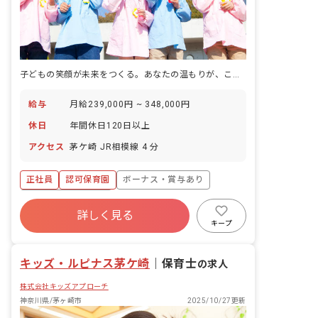
子どもの笑顔が未来をつくる。あなたの温もりが、ここで輝きます。
給与
月給239,000円 ~ 348,000円
休日
年間休日120日以上
アクセス
茅ケ崎 JR相模線 4 分
正社員
認可保育園
ボーナス・賞与あり
年間休日120日以上
詳しく見る
寮・住宅・家賃補助あり
社会保険完備
キープ
有給
退職金制度
昇給昇進あり
産休育休制度
キッズ・ルピナス茅ケ崎
｜
保育士
の求人
株式会社キッズアプローチ
神奈川県/茅ヶ崎市
2025/10/27更新