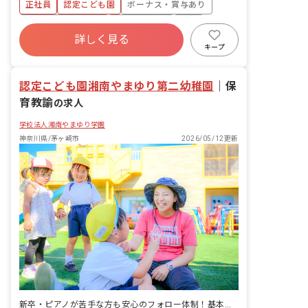
正社員
認定こども園
ボーナス・賞与あり
す。 また、英語やメロディオン演奏など
は専任講師が指導を担当する時間があり
年間休日120日以上
社会保険完備
有給
ます。
詳しく見る
福利厚生充実
退職金制度
残業少なめ
キープ
昇給昇進あり
認定こども園湘南やまゆり第二幼稚園
｜
保
育教諭
の求人
学校法人湘南やまゆり学園
神奈川県/茅ヶ崎市
2026/05/12更新
新卒・ピアノが苦手な方も安心のフォロー体制！基本土日休み・10連休あり