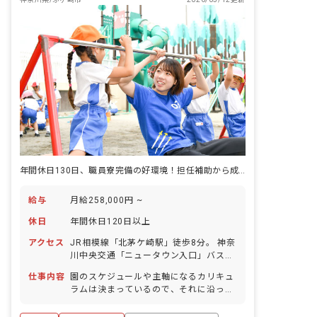
年間休日130日、職員寮完備の好環境！担任補助から成長を手厚くフォロー
給与
月給258,000円 ~
休日
年間休日120日以上
アクセス
JR相模線「北茅ケ崎駅」徒歩8分。 神奈
川中央交通「ニュータウン入口」バス停
から徒歩5分
仕事内容
園のスケジュールや主軸になるカリキュ
ラムは決まっているので、それに沿って
進めればOK！ 運動遊びや言葉遊びなど
の独自のカリキュラムを実施していま