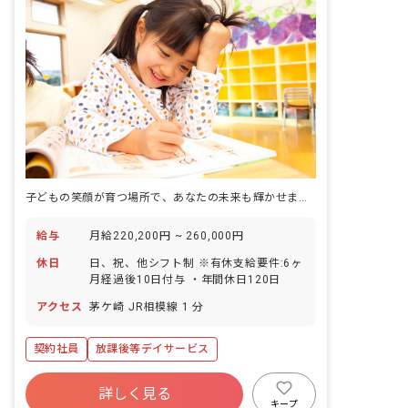
子どもの笑顔が育つ場所で、あなたの未来も輝かせませんか
給与
月給220,200円 ~ 260,000円
休日
日、祝、他シフト制 ※有休支給要件:6ヶ
月経過後10日付与 ・年間休日120日
アクセス
茅ケ崎 JR相模線 1 分
契約社員
放課後等デイサービス
詳しく見る
キープ