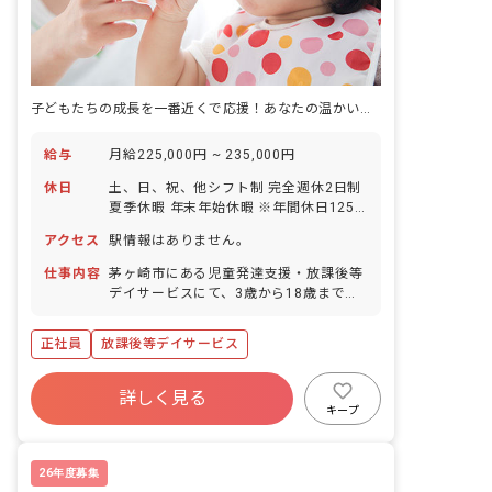
子どもたちの成長を一番近くで応援！あなたの温かい心が輝く場所です
給与
月給225,000円 ~ 235,000円
休日
土、日、祝、他シフト制 完全週休2日制
夏季休暇 年末年始休暇 ※年間休日125
日
アクセス
駅情報はありません。
仕事内容
茅ヶ崎市にある児童発達支援・放課後等
デイサービスにて、3歳から18歳までの
児童を対象とした業務です。 具体的な業
務内容は以下の通りです。 ・日々の療育
正社員
放課後等デイサービス
プログラムの準備、およびイベントの企
画・実施 ・児童の日中活動支援、宿題や
学習のサポート ・帳簿記入、その他各種
詳しく見る
事務作業 ・関係機関との連携、および保
キープ
護者対応 ・児童の送迎業務 ・その他、
上記に付随する業務全般
26年度募集