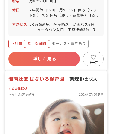
給与
月給220,000円 ~
休日
■年間休日120日 月9～12日休み（シフ
ト制） 特別休暇（慶弔・家族等） 特別
有給休暇（入社時5日付与※取得条件あ
アクセス
JR東海道線「茅ヶ崎駅」からバス6分、
り） 介護休暇・育休・産休（取得実績あ
「ニュータウン入口」下車徒歩3分 JR相
り） 有給休暇制度（入職6ヶ月後に10日
模線「北茅ヶ崎駅」から徒歩12分 ■レイ
付与） ■有給休暇の平均取得日数11.7
モンド湘南保育園は「茅ヶ崎駅」からバ
日！（法人実績） 5日以上の連休取得も
正社員
認可保育園
ボーナス・賞与あり
ス6分、「ニュータウン入口」下車徒歩3
OK！プライベートが充実することで仕事
分の場所にある開園8年目の保育園で
寮・住宅・家賃補助あり
社会保険完備
にもいい影響を及ぼすと考えているた
す。園の近くには乳児にふさわしい公
詳しく見る
め、有休取得を奨励しています。 ■産
有給
福利厚生充実
退職金制度
園・幼児の運動遊びにふさわしい公園た
キープ
休・育休の取得者数18名（法人実績）
くさんあります。園舎の長い廊下は特徴
残業少なめ
昇給昇進あり
ライフステージの変化にも柔軟に対応し
的。海をテーマにしたクラス名を針金ア
ています。復帰後は時短勤務できるなど
湘南辻堂 はないろ保育園
ートで飾ってあります。
｜
調理師
の求人
働き方の相談もしやすく、長く活躍でき
る環境を整えています。
株式会社EDU
神奈川県/茅ヶ崎市
2026/07/09更新