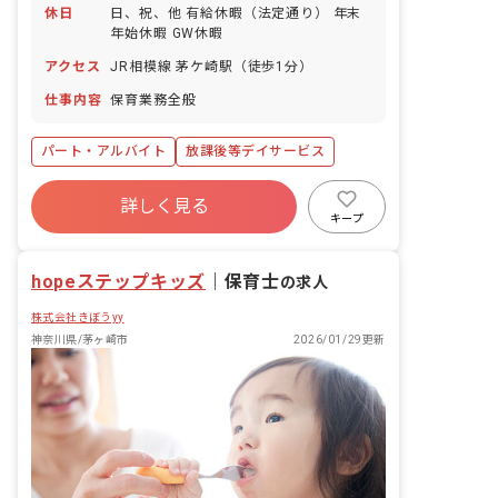
休日
日、祝、他 有給休暇（法定通り） 年末
年始休暇 GW休暇
アクセス
JR相模線 茅ケ崎駅（徒歩1分）
仕事内容
保育業務全般
パート・アルバイト
放課後等デイサービス
詳しく見る
キープ
hopeステップキッズ
｜
保育士
の求人
株式会社きぼうyy
神奈川県/茅ヶ崎市
2026/01/29更新