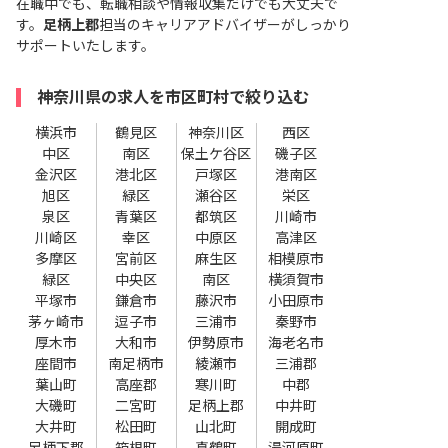
在職中でも、転職相談や情報収集だけでも大丈夫で
す。
足柄上郡
担当のキャリアアドバイザーがしっかり
サポートいたします。
神奈川県の求人を市区町村で絞り込む
横浜市
鶴見区
神奈川区
西区
中区
南区
保土ケ谷区
磯子区
金沢区
港北区
戸塚区
港南区
旭区
緑区
瀬谷区
栄区
泉区
青葉区
都筑区
川崎市
川崎区
幸区
中原区
高津区
多摩区
宮前区
麻生区
相模原市
緑区
中央区
南区
横須賀市
平塚市
鎌倉市
藤沢市
小田原市
茅ヶ崎市
逗子市
三浦市
秦野市
厚木市
大和市
伊勢原市
海老名市
座間市
南足柄市
綾瀬市
三浦郡
葉山町
高座郡
寒川町
中郡
大磯町
二宮町
足柄上郡
中井町
大井町
松田町
山北町
開成町
足柄下郡
箱根町
真鶴町
湯河原町