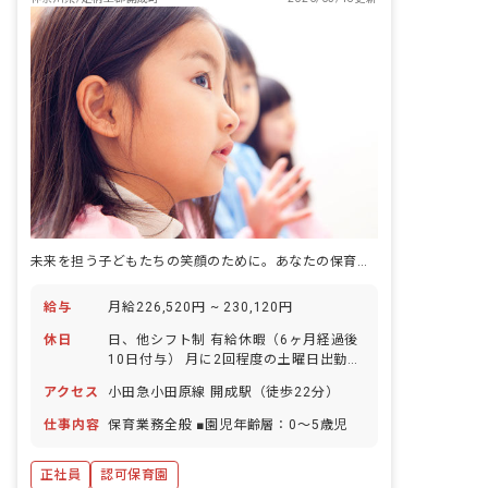
未来を担う子どもたちの笑顔のために。あなたの保育への情熱をここで咲かせましょう。
給与
月給226,520円 ~ 230,120円
休日
日、他シフト制 有給休暇（6ヶ月経過後
10日付与） 月に2回程度の土曜日出勤あ
り（平日代休あり） ※年間休日120日
アクセス
小田急小田原線 開成駅（徒歩22分）
仕事内容
保育業務全般 ■園児年齢層：0～5歳児
正社員
認可保育園