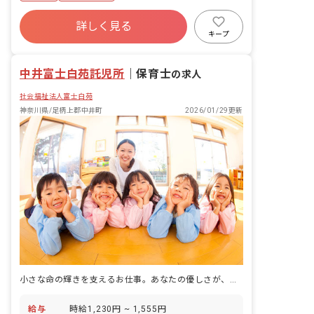
詳しく見る
キープ
中井富士白苑託児所
｜
保育士
の求人
社会福祉法人富士白苑
神奈川県/足柄上郡中井町
2026/01/29更新
小さな命の輝きを支えるお仕事。あなたの優しさが、子どもたちの笑顔に変わる場所。
給与
時給1,230円 ~ 1,555円