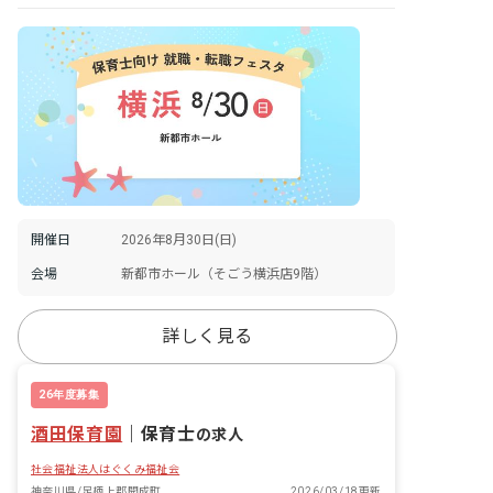
開催日
2026年8月30日(日)
会場
新都市ホール（そごう横浜店9階）
詳しく見る
26年度募集
酒田保育園
｜
保育士
の求人
社会福祉法人はぐくみ福祉会
神奈川県/足柄上郡開成町
2026/03/18更新