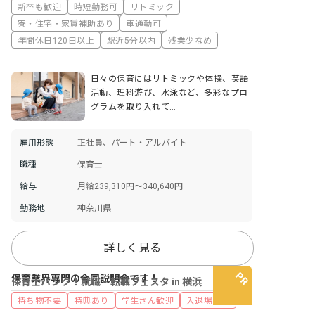
新卒も歓迎
時短勤務可
リトミック
寮・住宅・家賃補助あり
車通勤可
年間休日120日以上
駅近5分以内
残業少なめ
日々の保育にはリトミックや体操、英語
活動、理科遊び、水泳など、多彩なプロ
グラムを取り入れて…
雇用形態
正社員、パート・アルバイト
職種
保育士
給与
月給239,310円～340,640円
勤務地
神奈川県
詳しく見る
保育業界専門の合同説明会です！
保育士バンク！就職・転職フェスタ in 横浜
持ち物不要
特典あり
学生さん歓迎
入退場自由