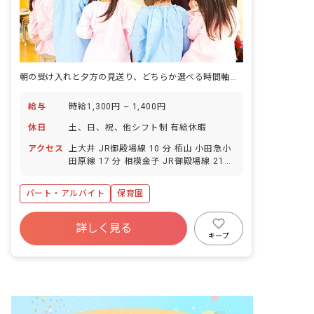
朝の受け入れと夕方の見送り、どちらか選べる時間軸で子どもと向き合う保育園です。
給与
時給1,300円 ~ 1,400円
休日
土、日、祝、他シフト制 有給休暇
アクセス
上大井 JR御殿場線 10 分 栢山 小田急小
田原線 17 分 相模金子 JR御殿場線 21
分 開成 小田急小田原線 23 分
パート・アルバイト
保育園
詳しく見る
キープ