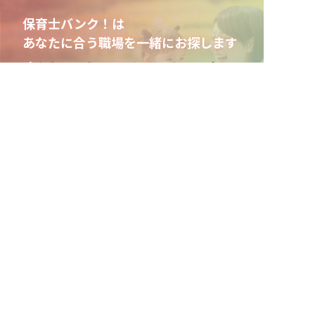
保育士バンク！は
あなたに合う職場を一緒にお探します
保育をよく知るアドバイザーがフルサポート
非公開の求人多数！ 紹介登録はこちら
非公開求人やここだけの保育園情報が充実
足柄上郡の求人を紹介してもらう
累計40万人以上が利用した信頼実績
適正な有料職業紹介事業者として
厚生労働省の認定取得
最新情報をゲット
LINE友だち追加
毎日工作アイデア配信！
ネクストビートの関連サービス
保育業界の求職者様向けサービス