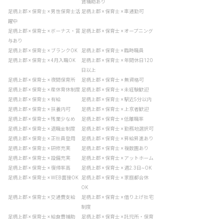
賃補助あり
足柄上郡 × 保育士 × 男性保育士活
足柄上郡 × 保育士 × 車通勤可
躍中
足柄上郡 × 保育士 × ボーナス・賞
足柄上郡 × 保育士 × オープニング
与あり
足柄上郡 × 保育士 × ブランクOK
足柄上郡 × 保育士 × 臨時職員
足柄上郡 × 保育士 × 4月入職OK
足柄上郡 × 保育士 × 年間休日120
日以上
足柄上郡 × 保育士 × 夜間保育所
足柄上郡 × 保育士 × 無資格可
足柄上郡 × 保育士 × 産休育休制度
足柄上郡 × 保育士 × 未経験歓迎
足柄上郡 × 保育士 × 有給
足柄上郡 × 保育士 × 駅近5分以内
足柄上郡 × 保育士 × 扶養内可
足柄上郡 × 保育士 × 上京者歓迎
足柄上郡 × 保育士 × 残業少なめ
足柄上郡 × 保育士 × 低離職率
足柄上郡 × 保育士 × 退職金制度
足柄上郡 × 保育士 × 勤務地選択可
足柄上郡 × 保育士 × 正社員登用
足柄上郡 × 保育士 × 昇給昇進あり
足柄上郡 × 保育士 × 研修充実
足柄上郡 × 保育士 × 複数園あり
足柄上郡 × 保育士 × 設備充実
足柄上郡 × 保育士 × アットホーム
足柄上郡 × 保育士 × 復帰率高
足柄上郡 × 保育士 × 週2.3日~OK
足柄上郡 × 保育士 × WEB面接OK
足柄上郡 × 保育士 × 家庭都合休
OK
足柄上郡 × 保育士 × 交通費支給
足柄上郡 × 保育士 × 借り上げ社宅
制度
足柄上郡 × 保育士 × 給食費補助
足柄上郡 × 保育士 × 託児所・保育