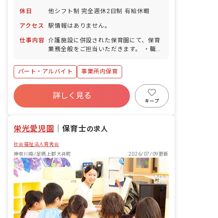
休日
他シフト制 完全週休2日制 有給休暇
アクセス
駅情報はありません。
仕事内容
介護施設に併設された保育園にて、保育
業務全般をご担当いただきます。 ・職員
のお子様をお預かりします。 ・一人ひと
りの個性や発達に合わせた保育を実践し
パート・アルバイト
事業所内保育
ます。
詳しく見る
キープ
栄光愛児園
｜
保育士
の求人
社会福祉法人育秀会
神奈川県/足柄上郡大井町
2026/07/09更新