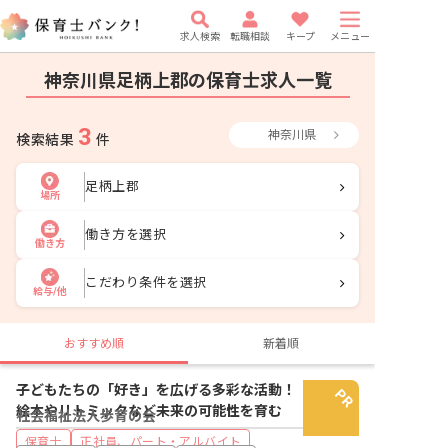
求人検索
転職相談
キープ
メニュー
神奈川県足柄上郡の保育士求人一覧
3
神奈川県
検索結果
件
足柄上郡
場所
働き方を選択
働き方
こだわり条件を選択
給与/他
おすすめ順
新着順
子どもたちの「好き」を広げる多彩な活動！
絵本やリトミックなど未来の可能性を育む
社会福祉法人歩育の会
保育士
正社員、パート・アルバイト