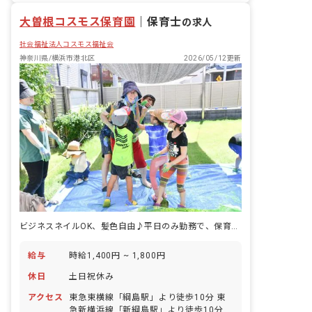
大曽根コスモス保育園
｜
保育士
の求人
社会福祉法人コスモス福祉会
神奈川県/横浜市港北区
2026/05/12更新
ビジネスネイルOK、髪色自由♪平日のみ勤務で、保育もオシャレも楽しめます
給与
時給1,400円 ~ 1,800円
休日
土日祝休み
アクセス
東急東横線「綱島駅」より徒歩10分 東
急新横浜線「新綱島駅」より徒歩10分 ■