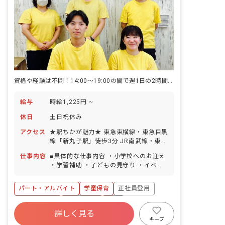
資格や経験は不問！14:00～19:00の間で週1日の2時間から勤務OK
給与
時給1,225円 ~
休日
土日祝休み
アクセス
★駅ちかが魅力★ 東急東横線・東急目黒
線「新丸子駅」徒歩3分 JR南武線・東急
東横線「武蔵小杉駅」徒歩10分 ※近隣
仕事内容
■具体的な仕事内容 ・小学校へのお迎え
にはショッピングモールがあり、仕事帰
・学習補助 ・子どもの見守り ・イベン
りにショッピングも楽しめます！新丸子
トの企画（やりたいことがあれば積極的
駅付近には、商店街や銀行があり普段の
に採用します！) ＜クラス定員＞ 80名／
買い物にも便利です。
パート・アルバイト
学童保育
正社員登用
職員15名 ■保育理念（保育への想い・大
切にしていることなど） たくましく生き
社会保険完備
土日祝休み
有給
る「野生感」と”知”を育む「理性感」を
詳しく見る
福利厚生充実
残業少なめ
昇給昇進あり
コンセプトに小学校6年間のいろいろな
キープ