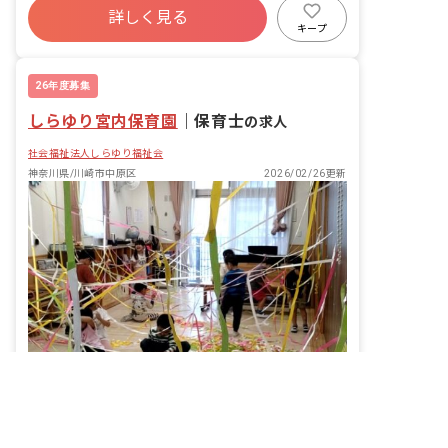
詳しく見る
福利厚生充実
残業少なめ
産休育休制度
キープ
車通勤可
未経験歓迎
26年度募集
しらゆり宮内保育園
｜
保育士
の求人
社会福祉法人しらゆり福祉会
神奈川県/川崎市中原区
2026/02/26更新
非公開の求人多数！ 紹介登録はこちら
神奈川県の求人を紹介してもらう
パート職員にも昇給・賞与あり！ライフスタイルに合わせて働ける保育のお仕事