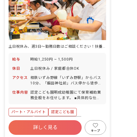
土日祝休み、週3日～勤務日数はご相談ください！扶養内や時間固定勤務も可
給与
時給1,250円 ~ 1,500円
休日
土日祝休み / 家庭都合休OK
アクセス
相鉄いずみ野線「いずみ野駅」からバス
10分、「飯田神社前」バス停から徒歩1
分 ■マイカー・バイク・自転車通勤
仕事内容
認定こども園明成幼稚園にて保育補助業
OK（無料駐車場・無料駐輪場あり）
務全般をお任せします。 ■具体的な仕事
内容 ・クラス補助全般：担任の支援、排
泄の補助、給食の配膳 ・預かり保育業務
パート・アルバイト
認定こども園
全般：おやつの配膳、遊びの見守り、排
泄の補助、保護者への園児引き渡し
正社員登用
寮・住宅・家賃補助あり
詳しく見る
社会保険完備
土日祝休み
有給
キープ
福利厚生充実
退職金制度
残業少なめ