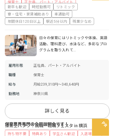
保育士
正社員、パート・アルバイト
新卒も歓迎
時短勤務可
リトミック
寮・住宅・家賃補助あり
車通勤可
年間休日120日以上
駅近5分以内
残業少なめ
日々の保育にはリトミックや体操、英語
活動、理科遊び、水泳など、多彩なプロ
グラムを取り入れて…
雇用形態
正社員、パート・アルバイト
職種
保育士
給与
月給239,310円～340,640円
勤務地
神奈川県
詳しく見る
保育業界専門の合同説明会です！
保育士バンク！就職・転職フェスタ in 横浜
持ち物不要
特典あり
学生さん歓迎
入退場自由