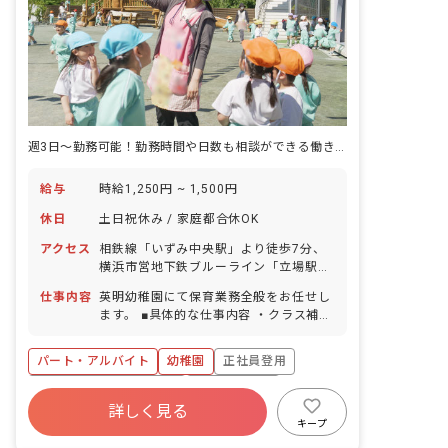
週3日～勤務可能！勤務時間や日数も相談ができる働きやすい職場環境です。
給与
時給1,250円 ~ 1,500円
休日
土日祝休み / 家庭都合休OK
アクセス
相鉄線「いずみ中央駅」より徒歩7分、
横浜市営地下鉄ブルーライン「立場駅」
より徒歩8分 ■バイク・自転車通勤
仕事内容
英明幼稚園にて保育業務全般をお任せし
OK（無料駐輪場あり）、車通勤は応相
ます。 ■具体的な仕事内容 ・クラス補助
談（無料駐車場あり）
全般：担任の支援、排泄の補助、給食の
配膳 ・預かり保育業務全般：おやつの配
パート・アルバイト
幼稚園
正社員登用
膳、遊びの見守り、排泄の補助 ・保護者
への園児引き渡し
寮・住宅・家賃補助あり
社会保険完備
詳しく見る
土日祝休み
有給
福利厚生充実
キープ
退職金制度
残業少なめ