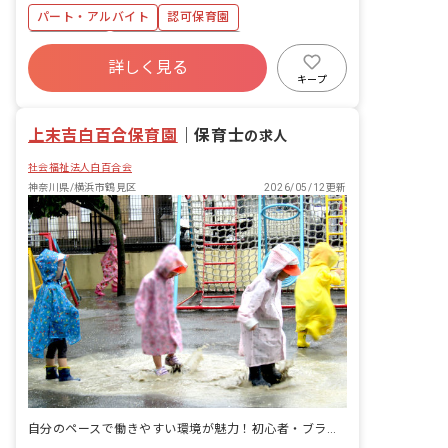
お願いします。 ・環境整備や園内の掃
パート・アルバイト
認可保育園
除、洗濯などもお願いしています。
正社員登用
ボーナス・賞与あり
詳しく見る
土日祝休み
有給
残業少なめ
キープ
昇給昇進あり
産休育休制度
社会福祉法人
上末吉白百合保育園
｜
保育士
の求人
社会福祉法人白百合会
神奈川県/横浜市鶴見区
2026/05/12更新
自分のペースで働きやすい環境が魅力！初心者・ブランクの方も歓迎しています