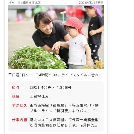
神奈川県/横浜市港北区
2026/05/12更新
平日週3日～・1日4時間〜OK。ライフスタイルに合わせて保育のお仕事
給与
時給1,400円 ~ 1,800円
休日
土日祝休み
アクセス
東急東横線「綱島駅」・横浜市営地下鉄
ブルーライン「新羽駅」よりバス、「新
田農協前」下車徒歩1分 ■バイク、自転
仕事内容
港北コスモス保育園にて保育士業務全般
車通勤OK（駐輪場あり）
と環境整備をお任せします。 ■具体的な
仕事内容 ・基本的に保育現場のお仕事を