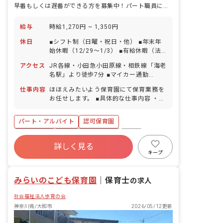
早番もしくは遅番ができる方を募集中！パート職員にもプチボーナスあり♪
給与
時給1,270円 ~ 1,350円
休日
■シフト制（日曜・祝日・他） ■年末年
始休暇（12/29～1/3） ■有給休暇（法
定通り／取得率約100％／60分単位での
アクセス
JR各線・小田急小田原線・相鉄線「海老
取得可／5日以上の連休相談OK） ■産休
名駅」より徒歩7分 ■マイカー通勤
育休制度（取得率／復帰率はほぼ
OK（応相談） ■自転車通勤OK（駐輪場
100％） ■介護・看護休暇
仕事内容
ほほえみたいよう保育園にて保育業務を
完備）
お任せします。 ■具体的な仕事内容 ・通
常保育業務 ※クラス配属などは経験や適
性を考慮します。 ※保育室は区切ること
パート・アルバイト
認可保育園
もできるワンフロアなので、すべての子
どもたちと触れ合うことができます。
正社員登用
ボーナス・賞与あり
有給
詳しく見る
福利厚生充実
残業少なめ
昇給昇進あり
キープ
産休育休制度
未経験歓迎
みらいのこども保育園
｜
保育士
の求人
社会福祉法人歩育の会
神奈川県/大和市
2026/05/12更新