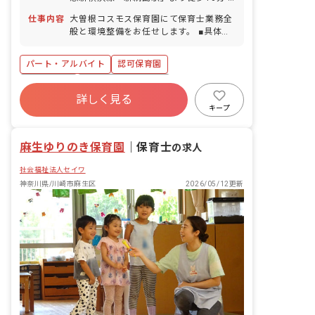
バイク、自転車通勤OK（駐輪場あり）
仕事内容
大曽根コスモス保育園にて保育士業務全
般と環境整備をお任せします。 ■具体的
な仕事内容 ・基本的に保育現場のお仕事
をお願いします。 ・環境整備や園内の掃
パート・アルバイト
認可保育園
除、洗濯などもお願いしています。
正社員登用
ボーナス・賞与あり
詳しく見る
土日祝休み
有給
残業少なめ
キープ
昇給昇進あり
産休育休制度
社会福祉法人
麻生ゆりのき保育園
｜
保育士
の求人
社会福祉法人セイワ
神奈川県/川崎市麻生区
2026/05/12更新