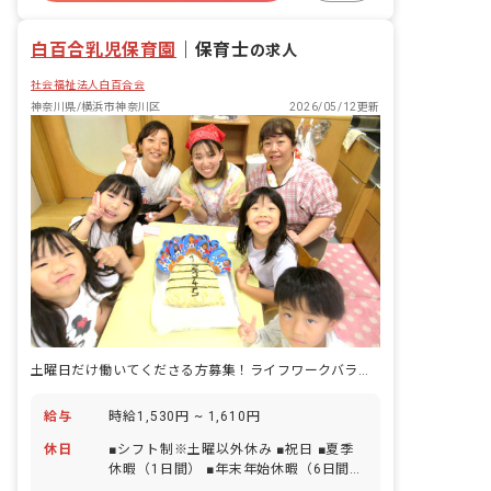
体験をする大切な時期に育まれる”生き
未経験歓迎
る力”をサポートしています。 沢山のこ
白百合乳児保育園
とを体験させてあげたい。子ども達の
｜
保育士
の求人
「やってみたい！」を大切にしている学
社会福祉法人白百合会
童です。子ども達が自分らしく身心共に
リラックスして過ごせる「第2の家」を
神奈川県/横浜市神奈川区
2026/05/12更新
目指しています。
土曜日だけ働いてくださる方募集！ライフワークバランスを重視できます
給与
時給1,530円 ~ 1,610円
休日
■シフト制※土曜以外休み ■祝日 ■夏季
休暇（1日間） ■年末年始休暇（6日間）
■有給休暇（取得率54％／1時間単位で