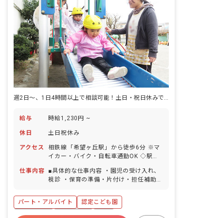
週2日～、1日4時間以上で相談可能！土日・祝日休みでプライベートも充実
給与
時給1,230円 ~
休日
土日祝休み
アクセス
相鉄線「希望ヶ丘駅」から徒歩6分 ※マ
イカー・バイク・自転車通勤OK ◇駅前
には大型のスーパーマーケットが複数あ
仕事内容
■具体的な仕事内容 ・園児の受け入れ、
るため、仕事終わりに買い物をして帰る
視診 ・保育の準備・片付け・担任補助
こともできます。
・給食おやつの準備・片付け・介助 ・環
境整備など
パート・アルバイト
認定こども園
正社員登用
土日祝休み
有給