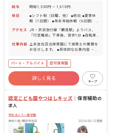
給与
時給1,530円 ~ 1,610円
休日
■シフト制（日曜、他） ■祝日 ■夏季休
暇（1日間） ■年末年始休暇（6日間） ■
有給休暇（取得率70％／1時間単位での
アクセス
JR・京浜急行線「鶴見駅」よりバス、
取得可／5日以上の連休相談OK） ■慶弔
「行定庵前」下車後、徒歩1分 ■自転車
休暇 ■産前産後・育児休暇（取得率
通勤可（規定あり、駐輪場あり）
100％・復帰率100％） ※お子様の体調
仕事内容
上末吉白百合保育園にて保育士の業務を
不良や行事による遅刻・早退・欠席の相
お任せします。 ■具体的な仕事内容 ・保
談可
育補助、保育に付随する雑務
パート・アルバイト
認可保育園
正社員登用
ボーナス・賞与あり
詳しく見る
社会保険完備
有給
福利厚生充実
キープ
退職金制度
残業少なめ
昇給昇進あり
認定こども園やつはしキッズ
｜
保育補助
の
求人
学校法人八ッ橋学園
神奈川県/横浜市旭区
2026/05/12更新