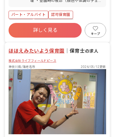
理 ・登園時の視診（顔色や体調のチェッ
付近には、商店街や銀行があり普段の買
ク） ・園児の体調不良時・ケガの応急処
い物にも便利です。
置、受診判断 ・各種資料作成 ・園内の
パート・アルバイト
認可保育園
消毒・衛生管理の指導 ・給食・おやつの
介助（アレルギー対応の確認など） ・保
正社員登用
ボーナス・賞与あり
護者様からの健康相談、育児相談への対
詳しく見る
寮・住宅・家賃補助あり
社会保険完備
応 ・職員への保健・衛生知識の共有 ・
キープ
嘱託医との連携 ＜クラス定員＞ 0歳児ク
有給
福利厚生充実
退職金制度
ラス 7名／職員3名 1歳児クラス 19名
残業少なめ
ほほえみたいよう保育園
／職員4名 2歳児クラス 19名／職員4名
｜
保育士
の求人
3歳児クラス 20名／職員2名 4歳児クラ
株式会社ライブフィールドピース
ス 20名／職員2名 5歳児クラス 20名
／職員2名 ※フリー4名、主任1名になり
神奈川県/海老名市
2026/05/12更新
ます。 ■保育理念（保育への想い・大切
にしていることなど） 「働く保護者を応
援します！」という考えのもと、子ども
だけではなく保護者のサポートも大切に
考えています。また、保護者の要望には
柔軟に対応しています。baby homeは体
験と主体性を大切に保育計画を考えてお
り、英語、リトミック、サッカー、スイ
ミングなど幼児教育を実践しています。
総床面積が493平米の園内では広々と保
育が行なえますよ！