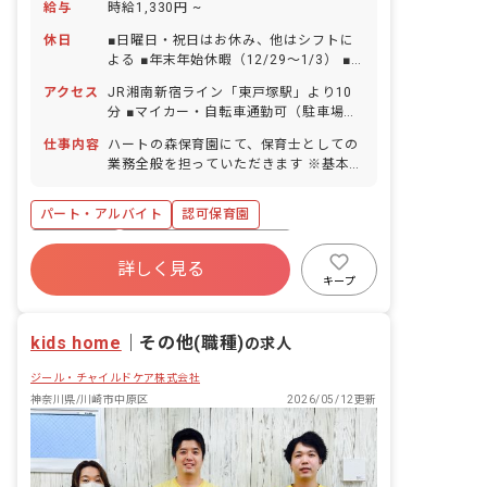
給与
時給1,330円 ~
休日
■日曜日・祝日はお休み、他はシフトに
よる ■年末年始休暇（12/29～1/3） ■
有給休暇（取得率100％超／1時間・半
アクセス
JR湘南新宿ライン「東戸塚駅」より10
日単位での取得可能／有給休暇を使って
分 ■マイカー・自転車通勤可（駐車場は
5日以上の連休も取得可能） ■慶弔休暇
自己確保）
■出産前後・育児休暇（取得率100％・
仕事内容
ハートの森保育園にて、保育士としての
復帰率100%） ■介護休暇・看護休暇
業務全般を担っていただきます ※基本的
には計画、記録類の作成は行いません ■
具体的な仕事内容 ・保育補助 ・個別日
パート・アルバイト
認可保育園
誌 ・ 配膳 ・連絡帳 など
正社員登用
寮・住宅・家賃補助あり
詳しく見る
社会保険完備
有給
福利厚生充実
キープ
退職金制度
残業少なめ
産休育休制度
kids home
｜
その他(職種)
の求人
ジール・チャイルドケア株式会社
神奈川県/川崎市中原区
2026/05/12更新