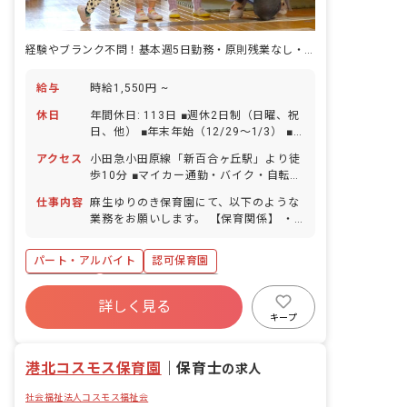
経験やブランク不問！基本週5日勤務・原則残業なし・月収24.4万円想定
給与
時給1,550円 ~
休日
年間休日: 113日 ■週休2日制（日曜、祝
日、他） ■年末年始（12/29～1/3） ■
有給休暇（入職時に10日間付与） ■産前
アクセス
小田急小田原線「新百合ヶ丘駅」より徒
産後・育児休暇（取得率100%、復帰率
歩10分 ■マイカー通勤・バイク・自転車
100%） ■子の看護・介護休暇（最大各
通勤OK
10日）
仕事内容
麻生ゆりのき保育園にて、以下のような
業務をお願いします。 【保育関係】 ・
子どもの保育（集団保育や個別指導等）
・保育環境整備（保育教材準備・安全点
パート・アルバイト
認可保育園
検等） ・子どもの健康・家庭状況の把握
等 【保護者との連携】 ・保護者との連
正社員登用
ボーナス・賞与あり
絡、通信 【記録関係】 ・指導計画
詳しく見る
社会保険完備
有給
残業少なめ
（年・月・週日案）の打ち合わせ参加 ・
キープ
観察個人記録、会議の記録の確認 など
昇給昇進あり
産休育休制度
社会福祉法人
港北コスモス保育園
｜
保育士
の求人
社会福祉法人コスモス福祉会