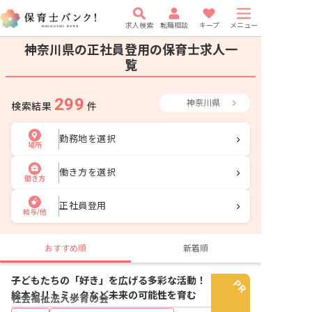
求人検索
転職相談
キープ
メニュー
神奈川県の正社員登用の保育士求人一
覧
299
神奈川県
検索結果
件
勤務地を選択
場所
働き方を選択
働き方
正社員登用
給与/他
おすすめ順
新着順
子どもたちの「好き」を広げる多彩な活動！
絵本やリトミックなど未来の可能性を育む
社会福祉法人歩育の会