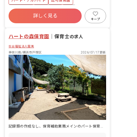
パート・アルバイト
認可保育園
7名／職員3名 1歳児クラス 19名／職員
4名 2歳児クラス 19名／職員4名 3歳児
正社員登用
社会保険完備
有給
クラス 20名／職員2名 4歳児クラス
詳しく見る
残業少なめ
昇給昇進あり
未経験歓迎
20名／職員2名 5歳児クラス 20名／職
キープ
員2名 ※フリー4名、主任1名になりま
新卒も歓迎
無資格可
す。 ■保育理念（保育への想い・大切に
ハートの森保育園
していることなど） 「働く保護者を応援
｜
保育士
の求人
します！」という考えのもと、子どもだ
社会福祉法人龍美
けではなく保護者のサポートも大切に考
えています。また、保護者の要望には柔
神奈川県/横浜市戸塚区
2026/07/17更新
軟に対応しています。baby homeは体験
と主体性を大切に保育計画を考えてお
り、英語、リトミック、サッカー、スイ
ミングなど幼児教育を実践しています。
総床面積が493平米の園内では広々と保
育が行なえますよ！
記録類の作成なし、保育補助業務メインのパート保育士を募集！経験不問