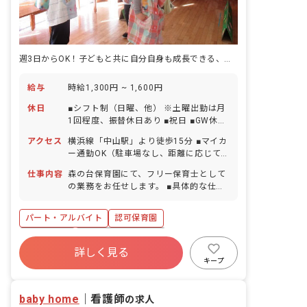
週3日からOK！子どもと共に自分自身も成長できる、保育のお仕事
給与
時給1,300円 ~ 1,600円
休日
■シフト制（日曜、他） ※土曜出勤は月
1回程度、振替休日あり ■祝日 ■GW休暇
■夏季休暇（3日間） ■年末年始休暇（6
アクセス
横浜線「中山駅」より徒歩15分 ■マイカ
日間） ■有給休暇（取得率85％／半日単
ー通勤OK（駐車場なし、距離に応じて
位での取得可／5日以上の連休相談OK）
交通費支給） ■バイク通勤OK（駐輪場あ
■慶弔休暇 ■産前産後・育児休暇（取得
仕事内容
森の台保育園にて、フリー保育士として
り、2km以上で、距離に応じて交通費支
率100％・復帰率100％） ■介護・看護
の業務をお任せします。 ■具体的な仕事
給） ■自転車通勤OK（駐輪場あり、交通
休暇 ※お子様の体調不良や行事による遅
内容 ・一時保育担任 ・連絡帳記入 ・週
費として一律2,000円／月を支給）
刻・早退・欠勤の相談も可
案、月案の作成 ・保護者対応（アプリ）
パート・アルバイト
認可保育園
・その他保育にかかわるすべての業務
正社員登用
ボーナス・賞与あり
詳しく見る
寮・住宅・家賃補助あり
社会保険完備
キープ
有給
福利厚生充実
退職金制度
残業少なめ
baby home
｜
看護師
の求人