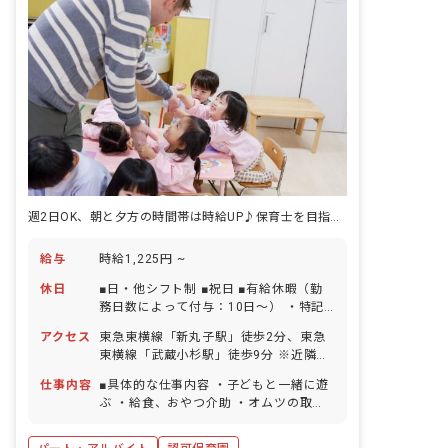
週2日OK、朝と夕方の時間帯は時給UP♪保育士を目指している方も歓迎！
給与
時給1,225円 ~
休日
■日・他シフト制 ■祝日 ■有給休暇（勤
務日数によって付与：10日～） ・特記
事項 ・有給休暇の取得率87％！今年度
アクセス
東急東横線「新丸子駅」徒歩2分、東急
は90％超を目指します。 ・プライベー
東横線「武蔵小杉駅」徒歩9分 ※近隣に
トも楽しんでもらえるよう年間カレンダ
はショッピングモールがあり、仕事帰り
ーを設置し、計画的にお休みが取れる環
仕事内容
■具体的な仕事内容 ・子どもと一緒に遊
にショッピングも楽しめます！新丸子駅
境を整えています！
ぶ ・給食、おやつ介助 ・オムツの取り
付近には、商店街や銀行があり普段の買
替え ・掃除 ・連絡帳記入 ・送迎車への
い物にも便利です。
添乗など ＜クラス定員＞ 0歳児クラス