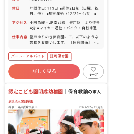
休日
年間休日: 113日 ■週休2日制（日曜、祝
日、他） ■年末年始（12/29～1/3） ■
有給休暇（入職時に10日間付与） ■産前
アクセス
小田急線・JR南武線「登戸駅」より徒歩
産後・育児休暇（取得率100%、復帰率
4分 ■マイカー通勤・バイク・自転車通
100%） ■子の看護・介護休暇（最大各
勤OK
10日）
仕事内容
登戸ゆりのき保育園にて、以下のような
業務をお願いします。 【保育関係】 ・
子どもの保育（集団保育や個別指導等）
・保育環境整備（保育教材準備・安全点
パート・アルバイト
認可保育園
検等） ・子どもの健康・家庭状況の把握
等 【保護者との連携】 ・保護者との連
正社員登用
ボーナス・賞与あり
絡、通信 【記録関係】 ・指導計画
詳しく見る
社会保険完備
有給
残業少なめ
（年・月・週日案）の打ち合わせ参加 ・
キープ
観察個人記録、会議の記録の確認 など
昇給昇進あり
産休育休制度
社会福祉法人
認定こども園明成幼稚園
｜
保育教諭
の求人
学校法人宝田学園
神奈川県/横浜市泉区
2026/05/12更新