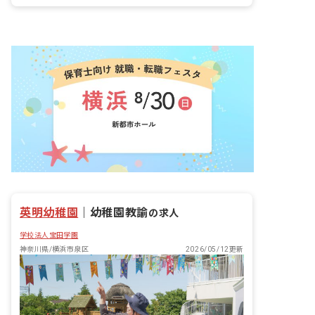
英明幼稚園
｜
幼稚園教諭
の求人
学校法人宝田学園
神奈川県/横浜市泉区
2026/05/12更新