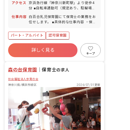
アクセス
京浜急行線「神奈川新町駅」より徒歩4
の取得可／5日以上の連休相談OK） ■慶
分 ■自転車通勤可（規定あり、駐輪場あ
弔休暇 ■産前産後・育児休暇（取得率
り）
100％・復帰率100％） ※お子様の体調
仕事内容
白百合乳児保育園にて保育士の業務をお
不良や行事による遅刻・早退・欠席の相
任せします。 ■具体的な仕事内容 ・保育
談可
補助、保育に付随する雑務
パート・アルバイト
認可保育園
正社員登用
ボーナス・賞与あり
詳しく見る
社会保険完備
有給
福利厚生充実
キープ
退職金制度
残業少なめ
昇給昇進あり
森の台保育園
｜
保育士
の求人
社会福祉法人歩育の会
神奈川県/横浜市緑区
2026/07/31更新