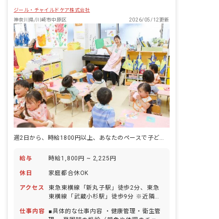
ジール・チャイルドケア株式会社
神奈川県/川崎市中原区
2026/05/12更新
週2日から、時給1800円以上、あなたのペースで子どもを守る仕事。
給与
時給1,800円 ~ 2,225円
休日
家庭都合休OK
アクセス
東急東横線「新丸子駅」徒歩2分、東急
東横線「武蔵小杉駅」徒歩9分 ※近隣に
はショッピングモールがあり、仕事帰り
仕事内容
■具体的な仕事内容 ・健康管理・衛生管
にショッピングも楽しめます！新丸子駅