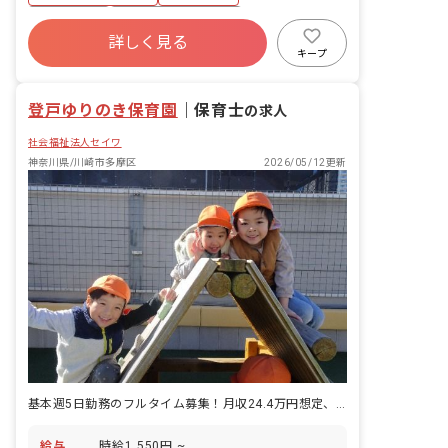
るすべての業務
正社員登用
ボーナス・賞与あり
詳しく見る
社会保険完備
有給
福利厚生充実
キープ
残業少なめ
産休育休制度
社会福祉法人
登戸ゆりのき保育園
｜
保育士
の求人
社会福祉法人セイワ
神奈川県/川崎市多摩区
2026/05/12更新
基本週5日勤務のフルタイム募集！月収24.4万円想定、原則残業なし♪
給与
時給1,550円 ~