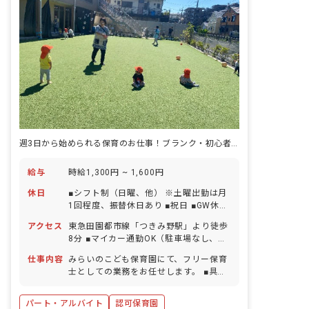
週3日から始められる保育のお仕事！ブランク・初心者の方も歓迎です！
給与
時給1,300円 ~ 1,600円
休日
■シフト制（日曜、他） ※土曜出勤は月
1回程度、振替休日あり ■祝日 ■GW休暇
■夏季休暇（3日間） ■年末年始休暇（6
アクセス
東急田園都市線「つきみ野駅」より徒歩
日間） ■有給休暇（取得率85％／半日単
8分 ■マイカー通勤OK（駐車場なし、距
位での取得可／5日以上の連休相談OK）
離に応じて交通費支給） ■バイク通勤
■慶弔休暇 ■産前産後・育児休暇（取得
仕事内容
みらいのこども保育園にて、フリー保育
OK（駐輪場あり、2km以上で、距離に
率100％・復帰率100％） ■介護・看護
士としての業務をお任せします。 ■具体
応じて交通費支給） ■自転車通勤OK（駐
休暇 ※お子様の体調不良や行事による遅
的な仕事内容 ・一時保育クラス担任 ・
輪場あり、交通費として一律2,000円／
刻・早退・欠勤の相談も可
連絡帳記入 ・週案、月案の作成 ・保護
月を支給）
パート・アルバイト
認可保育園
者対応（アプリ） ・その他保育にかかわ