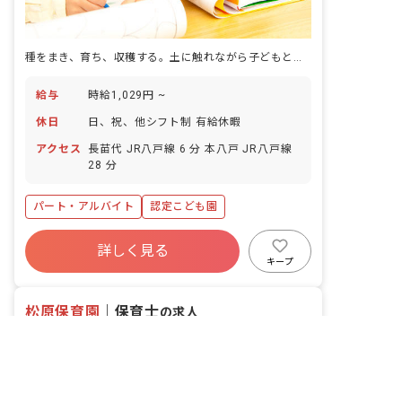
種をまき、育ち、収穫する。土に触れながら子どもと一緒に季節がめぐるのを感じられる園です。
給与
時給1,029円 ~
休日
日、祝、他シフト制 有給休暇
アクセス
長苗代 JR八戸線 6 分 本八戸 JR八戸線
28 分
パート・アルバイト
認定こども園
詳しく見る
キープ
松原保育園
｜
保育士
の求人
非公開の求人多数！ 紹介登録はこちら
社会福祉法人松原福祉会
青森県の求人を紹介してもらう
青森県/青森市
2026/04/20更新