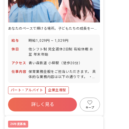
あなたのペースで輝ける場所。子どもたちの成長を一緒に見守りませんか？
給与
時給1,029円 ~ 1,029円
休日
他シフト制 完全週休2日制 有給休暇 お
盆 年末年始
アクセス
青い森鉄道 小柳駅（徒歩20分）
仕事内容
保育業務全般をご担当いただきます。 具
体的な業務内容は以下の通りです。 ・担
任の先生のフォロー ・給食、午睡、おや
つ時の対応
パート・アルバイト
企業主導型
詳しく見る
キープ
26年度募集