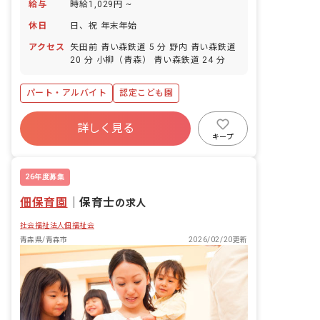
給与
時給1,029円 ~
休日
日、祝 年末年始
アクセス
矢田前 青い森鉄道 5 分 野内 青い森鉄道
20 分 小柳（青森） 青い森鉄道 24 分
パート・アルバイト
認定こども園
詳しく見る
キープ
26年度募集
佃保育園
｜
保育士
の求人
社会福祉法人佃福祉会
青森県/青森市
2026/02/20更新