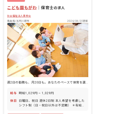
こども園もがわ
｜
保育士
の求人
社会福祉法人菉桴会
青森県/五所川原市
2026/04/20更新
週2日の勤務も、月20日も。あなたのペースで保育を選べます。
給与
時給1,029円 ~ 1,029円
休日
日曜日、祝日 週休2日制 本人希望を考慮した
シフト制（日・祝日以外は不定期） ＊有給休
暇は法定通り付与します。