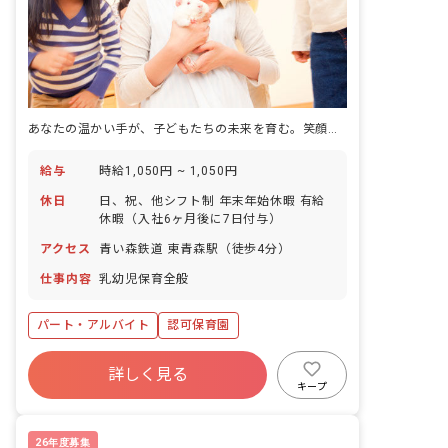
あなたの温かい手が、子どもたちの未来を育む。笑顔あふれる毎日を一緒に作りませんか？
給与
時給1,050円 ~ 1,050円
休日
日、祝、他シフト制 年末年始休暇 有給
休暇（入社6ヶ月後に7日付与）
アクセス
青い森鉄道 東青森駅（徒歩4分）
仕事内容
乳幼児保育全般
パート・アルバイト
認可保育園
詳しく見る
キープ
26年度募集