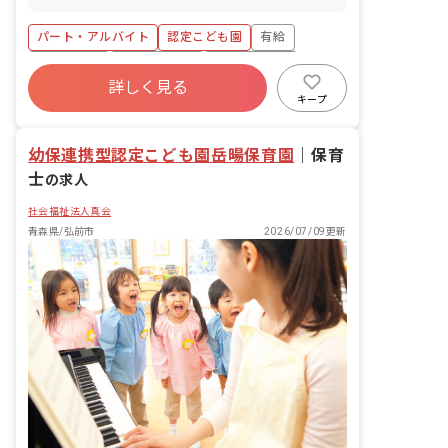
パート・アルバイト
認定こども園
有給
残業少なめ
昇給昇進あり
産休育休制度
詳しく見る
社会福祉法人
車通勤可
キープ
幼保連携型認定こども園岳暘保育園
｜
保育
士
の求人
社会福祉法人真会
青森県/弘前市
2026/07/09更新