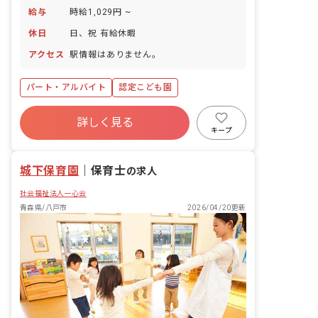
給与
時給1,029円 ~
休日
日、祝 有給休暇
アクセス
駅情報はありません。
パート・アルバイト
認定こども園
詳しく見る
キープ
城下保育園
｜
保育士
の求人
社会福祉法人一心会
青森県/八戸市
2026/04/20更新