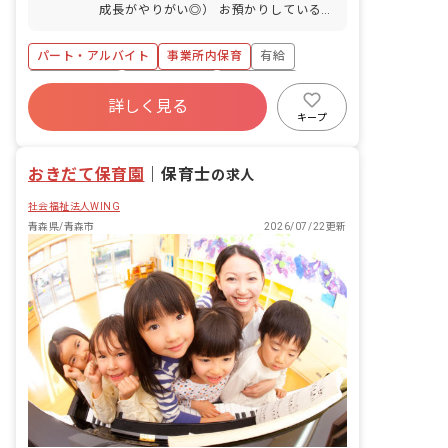
成長がやりがい◎） お預かりしている子
ども達についてお世話をお願いします ・
食事・睡眠・排泄・清潔・衣類の着脱等
パート・アルバイト
事業所内保育
有給
・集団生活を通じた社会性の装着 ・行事
の計画・実行、お知らせの作成
福利厚生充実
産休育休制度
未経験歓迎
詳しく見る
研修充実
WEB面接OK
複数園あり
キープ
ブランクOK
おきだて保育園
｜
保育士
の求人
社会福祉法人WING
青森県/青森市
2026/07/22更新