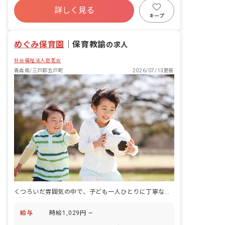
詳しく見る
キープ
めぐみ保育園
｜
保育教諭
の求人
社会福祉法人抱茗会
青森県/三戸郡五戸町
2026/07/13更新
くつろいだ雰囲気の中で、子ども一人ひとりに丁寧な愛情あふれる保育を届けられます。
給与
時給1,029円 ~