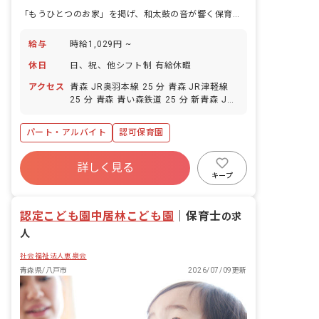
「もうひとつのお家」を掲げ、和太鼓の音が響く保育園で子どもの育ちに寄り添います。
給与
時給1,029円 ~
休日
日、祝、他シフト制 有給休暇
アクセス
青森 JR奥羽本線 25 分 青森 JR津軽線
25 分 青森 青い森鉄道 25 分 新青森 JR
奥羽本線 27 分 新青森 東北・北海道新幹
線 27 分
パート・アルバイト
認可保育園
詳しく見る
キープ
認定こども園中居林こども園
｜
保育士
の求
人
社会福祉法人恵泉会
青森県/八戸市
2026/07/09更新