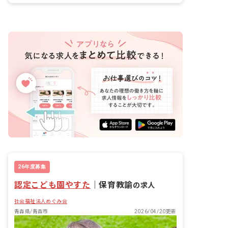
26年度募集
認定こども園やすた
｜
保育教諭
の求人
社会福祉法人めぐみ会
青森県/青森市
2026/04/20更新