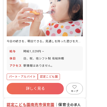
今日の続きを、明日できる。見通しを持った遊びを大切にする保育です。
給与
時給1,029円 ~
休日
日、祝、他シフト制 有給休暇
アクセス
駅情報はありません。
パート・アルバイト
認定こども園
詳しく見る
キープ
認定こども園南売市保育園
｜
保育士
の求人