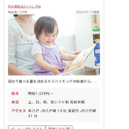
社会福祉法人いとし子会
青森県/八戸市
2026/07/13更新
自分で食べる量を決めるセミバイキングの給食から、子どもの「自分で決める力」が育っていきます。
給与
時給1,029円 ~
休日
土、日、祝、他シフト制 有給休暇
アクセス
本八戸 JR八戸線 14 分 長苗代 JR八戸線
21 分