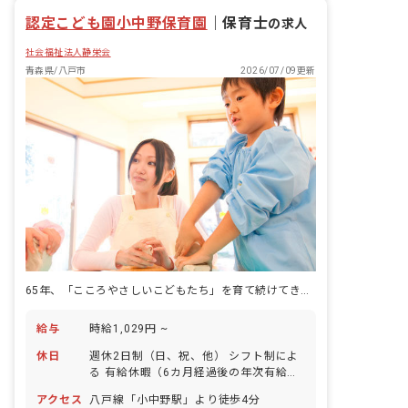
認定こども園小中野保育園
｜
保育士
の求人
社会福祉法人静栄会
青森県/八戸市
2026/07/09更新
65年、「こころやさしいこどもたち」を育て続けてきた場所で
給与
時給1,029円 ~
休日
週休2日制（日、祝、他） シフト制によ
る 有給休暇（6カ月経過後の年次有給休
暇日数10日） 年末年始 育児休業取得実
アクセス
八戸線「小中野駅」より徒歩4分
績：あり