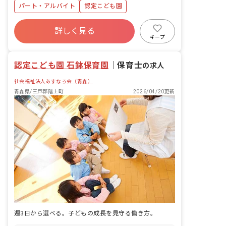
パート・アルバイト
認定こども園
詳しく見る
キープ
認定こども園 石鉢保育園
｜
保育士
の求人
社会福祉法人あすなろ会（青森）
青森県/三戸郡階上町
2026/04/20更新
週3日から選べる。子どもの成長を見守る働き方。