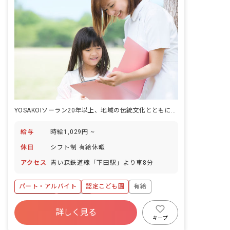
YOSAKOIソーラン20年以上、地域の伝統文化とともに育つ認定こども園の保育。
給与
時給1,029円 ~
休日
シフト制 有給休暇
アクセス
青い森鉄道線「下田駅」より車8分
パート・アルバイト
認定こども園
有給
残業少なめ
車通勤可
詳しく見る
キープ