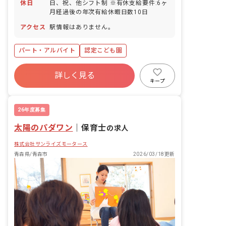
休日
日、祝、他シフト制 ※有休支給要件:6ヶ
月経過後の年次有給休暇日数10日
アクセス
駅情報はありません。
パート・アルバイト
認定こども園
詳しく見る
キープ
26年度募集
太陽のパダワン
｜
保育士
の求人
株式会社サンライズモータース
青森県/青森市
2026/03/18更新