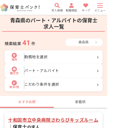
求人検索
転職相談
キープ
メニュー
青森県のパート・アルバイトの保育士
求人一覧
41
青森県
検索結果
件
勤務地を選択
場所
パート・アルバイト
働き方
こだわり条件を選択
給与/他
おすすめ順
新着順
十和田市立中央病院さわらびキッズルーム
｜
保育士
の求人