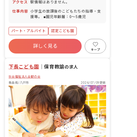
アクセス
駅情報はありません。
仕事内容
小学生の放課後のこどもたちの指導・支
援等。 ■園児年齢層：0～5歳児
パート・アルバイト
認定こども園
詳しく見る
キープ
下長こども園
｜
保育教諭
の求人
社会福祉法人合歓の会
青森県/八戸市
2026/07/09更新