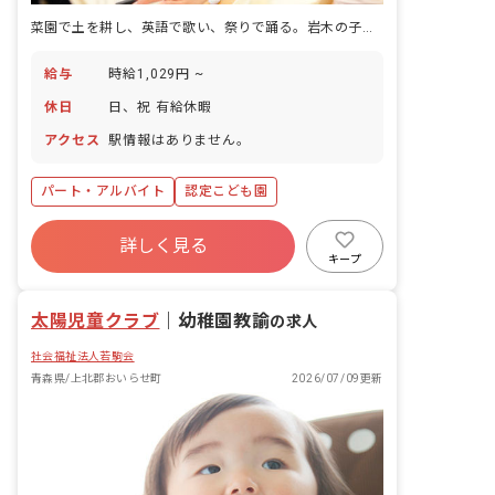
菜園で土を耕し、英語で歌い、祭りで踊る。岩木の子どもの一日
給与
時給1,029円 ~
休日
日、祝 有給休暇
アクセス
駅情報はありません。
パート・アルバイト
認定こども園
詳しく見る
キープ
太陽児童クラブ
｜
幼稚園教諭
の求人
社会福祉法人若駒会
青森県/上北郡おいらせ町
2026/07/09更新