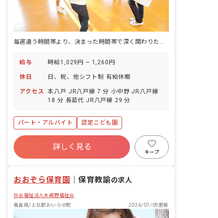
毎週違う時間帯より、決まった時間帯で深く関わりたい。その選択肢。
給与
時給1,029円 ~ 1,260円
休日
日、祝、他シフト制 有給休暇
アクセス
本八戸 JR八戸線 7 分 小中野 JR八戸線
18 分 長苗代 JR八戸線 29 分
パート・アルバイト
認定こども園
詳しく見る
キープ
おおぞら保育園
｜
保育教諭
の求人
社会福祉法人木崎野福祉会
青森県/上北郡おいらせ町
2026/07/09更新