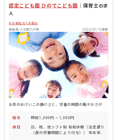
認定こども園 ひのでこども園
｜
保育士
の求
人
社会福祉法人光龍会
青森県/上北郡六戸町
2026/07/13更新
お茶のおけいこの静けさと、学童の時間の賑やかさが、同じ一日の中に流れています。
給与
時給1,050円 ~ 1,050円
休日
日、祝、他シフト制 有給休暇（法定通り
（週の労働時間により付与）） 年末年始
※年間休日数 未確認