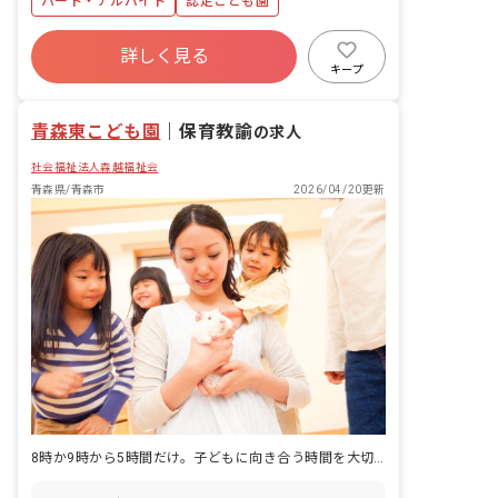
パート・アルバイト
認定こども園
詳しく見る
キープ
青森東こども園
｜
保育教諭
の求人
社会福祉法人森越福祉会
青森県/青森市
2026/04/20更新
8時か9時から5時間だけ。子どもに向き合う時間を大切にする園です