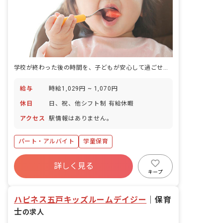
学校が終わった後の時間を、子どもが安心して過ごせる居場所に変えていく仕事です。
給与
時給1,029円 ~ 1,070円
休日
日、祝、他シフト制 有給休暇
アクセス
駅情報はありません。
パート・アルバイト
学童保育
詳しく見る
キープ
ハピネス五戸キッズルームデイジー
｜
保育
士
の求人