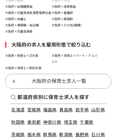
大阪府 × 園長
大阪府 × 主任
大阪府 × 幼稚園教諭
大阪府 × 保育教諭
大阪府 × 児童発達支援管理責任者
大阪府 × 看護師
大阪府 × 栄養士
大阪府 × 調理師
大阪府 × 事務職・総合職
大阪府 × その他(職種)
大阪府 × 児童指導員
大阪府の求人を雇用形態で絞り込む
大阪府 × 保育士 × 正社員
大阪府 × 保育士 × パート・アルバ
イト
大阪府 × 保育士 × 契約社員
大阪府の保育士求人一覧
都道府県別に保育士求人を探す
北海道
宮城県
福島県
青森県
岩手県
山形県
秋田県
東京都
神奈川県
埼玉県
千葉県
茨城県
栃木県
群馬県
新潟県
長野県
石川県