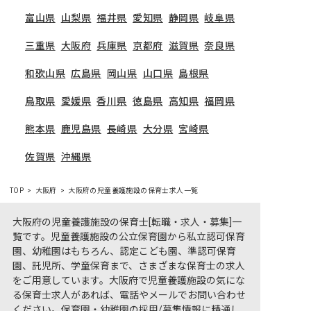
富山県
山梨県
福井県
愛知県
静岡県
岐阜県
三重県
大阪府
兵庫県
京都府
滋賀県
奈良県
和歌山県
広島県
岡山県
山口県
島根県
鳥取県
愛媛県
香川県
徳島県
高知県
福岡県
熊本県
鹿児島県
長崎県
大分県
宮崎県
佐賀県
沖縄県
TOP
大阪府
大阪府の児童養護施設の保育士求人一覧
大阪府の児童養護施設の保育士[転職・求人・募集]一
覧です。児童養護施設の公立保育園から私立認可保育
園、幼稚園はもちろん、認定こども園、準認可保育
園、託児所、学童保育まで、さまざまな保育士の求人
をご用意しています。大阪府で児童養護施設の気にな
る保育士求人があれば、電話やメールでお問い合わせ
ください。保育園・幼稚園の採用/募集情報に精通し