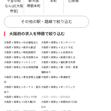
千里中央
新大阪
本町
心斎橋
なんば(大阪
堺筋本町
市営)
その他の駅・路線で絞り込む
大阪府の求人を特徴で絞り込む
大阪府 × 保育士 × 社会福祉法人
大阪府 × 保育士 × モンテソーリ
大阪府 × 保育士 × 新卒も歓迎
大阪府 × 保育士 × ヨコミネ式
大阪府 × 保育士 × 時短勤務可
大阪府 × 保育士 × 土日祝休み
大阪府 × 保育士 × 乳児保育のみ
大阪府 × 保育士 × 英語が使える
大阪府 × 保育士 × リトミック
大阪府 × 保育士 × 福利厚生充実
大阪府 × 保育士 × 社会保険完備
大阪府 × 保育士 × 寮・住宅・家賃
補助あり
大阪府 × 保育士 × 男性保育士活躍
大阪府 × 保育士 × 車通勤可
中
大阪府 × 保育士 × ボーナス・賞与
大阪府 × 保育士 × オープニング
あり
大阪府 × 保育士 × ブランクOK
大阪府 × 保育士 × 臨時職員
大阪府 × 保育士 × 4月入職OK
大阪府 × 保育士 × 年間休日120日
以上