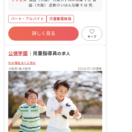
田（大阪） 近鉄けいはんな線 9 分 荒本
近鉄けいはんな線 13 分 八戸ノ里 近鉄奈
良線 13 分 若江岩田 近鉄奈良線 19 分
パート・アルバイト
児童養護施設
詳しく見る
キープ
公徳学園
｜
児童指導員
の求人
社会福祉法人公徳会
大阪府/東大阪市
2026/07/09更新