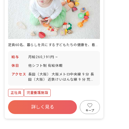
定員60名、暮らしを共にする子どもたちの健康を、看護の視点で見守る仕事です。
給与
月給260,191円 ~
休日
他シフト制 有給休暇
アクセス
長田（大阪） 大阪メトロ中央線 9 分 長
田（大阪） 近鉄けいはんな線 9 分 荒本
近鉄けいはんな線 13 分 八戸ノ里 近鉄奈
良線 13 分 若江岩田 近鉄奈良線 19 分
正社員
児童養護施設
詳しく見る
キープ