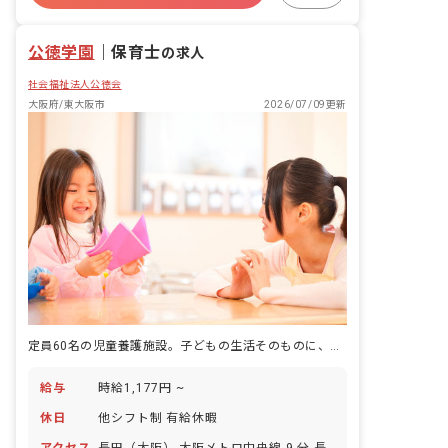
公徳学園
｜
保育士
の求人
社会福祉法人公徳会
大阪府/東大阪市
2026/07/09更新
定員60名の児童養護施設。子どもの生活そのものに、暮らしの中で寄り添う仕事です。
給与
時給1,177円 ~
休日
他シフト制 有給休暇
アクセス
長田（大阪） 大阪メトロ中央線 9 分 長