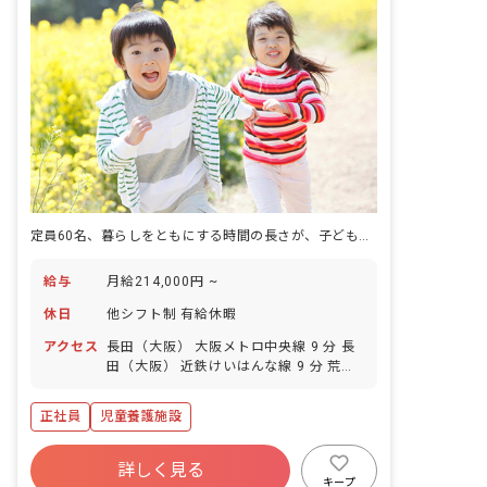
定員60名、暮らしをともにする時間の長さが、子どもとの距離を縮めていきます。
給与
月給214,000円 ~
休日
他シフト制 有給休暇
アクセス
長田（大阪） 大阪メトロ中央線 9 分 長
田（大阪） 近鉄けいはんな線 9 分 荒本
近鉄けいはんな線 13 分 八戸ノ里 近鉄奈
良線 13 分 若江岩田 近鉄奈良線 19 分
正社員
児童養護施設
詳しく見る
キープ