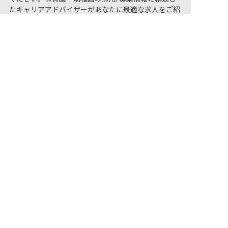
たキャリアアドバイザーがあなたに最適な求人をご紹
非公開の求人多数！ 紹介登録はこちら
介させていただきます。大阪府の保育士求人・転職サ
イト【保育士バンク!】
大阪府の求人を紹介してもらう
保育士バンク！は
あなたに合う職場を一緒にお探します
保育をよく知るアドバイザーがフルサポート
非公開求人やここだけの保育園情報が充実
累計40万人以上が利用した信頼実績
適正な有料職業紹介事業者として
厚生労働省の認定取得
最新情報をゲット
LINE友だち追加