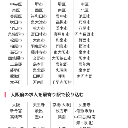
中央区
堺市
堺区
中区
東区
西区
南区
北区
美原区
岸和田市
豊中市
池田市
吹田市
泉大津市
高槻市
貝塚市
守口市
枚方市
茨木市
八尾市
泉佐野市
富田林市
寝屋川市
河内長野市
松原市
大東市
和泉市
箕面市
柏原市
羽曳野市
門真市
摂津市
高石市
藤井寺市
東大阪市
泉南市
四條畷市
交野市
大阪狭山市
阪南市
三島郡
島本町
豊能郡
豊能町
能勢町
泉北郡
忠岡町
泉南郡
熊取町
田尻町
岬町
南河内郡
太子町
河南町
千早赤阪村
大阪府の求人を最寄り駅で絞り込む
大阪
天王寺
京橋(大阪)
久宝寺
新今宮
放出
枚方市
梅田(阪急)
高槻市
豊中
箕面
中百舌鳥(南
海・泉北)