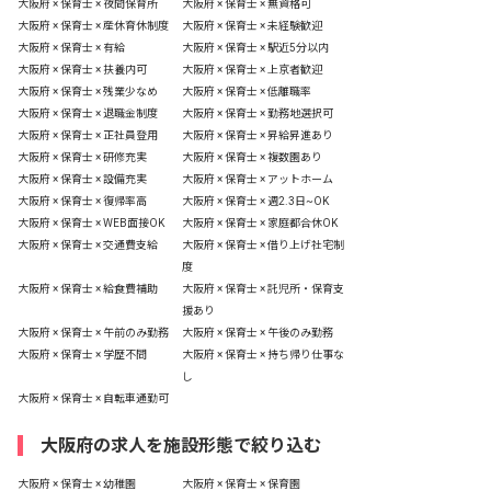
大阪府 × 保育士 × 夜間保育所
大阪府 × 保育士 × 無資格可
大阪府 × 保育士 × 産休育休制度
大阪府 × 保育士 × 未経験歓迎
大阪府 × 保育士 × 有給
大阪府 × 保育士 × 駅近5分以内
大阪府 × 保育士 × 扶養内可
大阪府 × 保育士 × 上京者歓迎
大阪府 × 保育士 × 残業少なめ
大阪府 × 保育士 × 低離職率
大阪府 × 保育士 × 退職金制度
大阪府 × 保育士 × 勤務地選択可
大阪府 × 保育士 × 正社員登用
大阪府 × 保育士 × 昇給昇進あり
大阪府 × 保育士 × 研修充実
大阪府 × 保育士 × 複数園あり
大阪府 × 保育士 × 設備充実
大阪府 × 保育士 × アットホーム
大阪府 × 保育士 × 復帰率高
大阪府 × 保育士 × 週2.3日~OK
大阪府 × 保育士 × WEB面接OK
大阪府 × 保育士 × 家庭都合休OK
大阪府 × 保育士 × 交通費支給
大阪府 × 保育士 × 借り上げ社宅制
度
大阪府 × 保育士 × 給食費補助
大阪府 × 保育士 × 託児所・保育支
援あり
大阪府 × 保育士 × 午前のみ勤務
大阪府 × 保育士 × 午後のみ勤務
大阪府 × 保育士 × 学歴不問
大阪府 × 保育士 × 持ち帰り仕事な
し
大阪府 × 保育士 × 自転車通勤可
大阪府の求人を施設形態で絞り込む
大阪府 × 保育士 × 幼稚園
大阪府 × 保育士 × 保育園