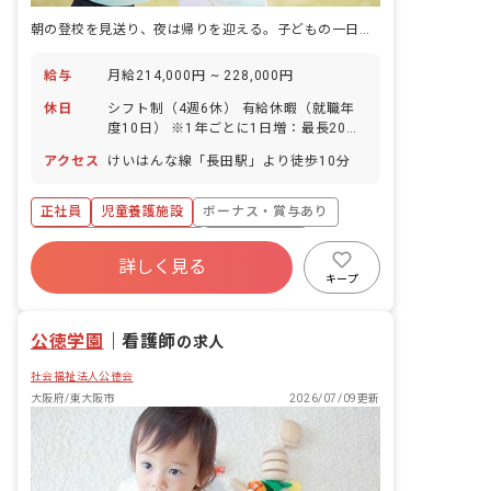
朝の登校を見送り、夜は帰りを迎える。子どもの一日の始まりと終わりに立ち続ける児童養護施設です。
給与
月給214,000円 ~ 228,000円
休日
シフト制（4週6休） 有給休暇（就職年
度10日） ※1年ごとに1日増：最長20日
各種特別休暇（結婚、忌引）
アクセス
けいはんな線「長田駅」より徒歩10分
正社員
児童養護施設
ボーナス・賞与あり
寮・住宅・家賃補助あり
社会保険完備
詳しく見る
有給
退職金制度
昇給昇進あり
キープ
社会福祉法人
新卒も歓迎
公徳学園
｜
看護師
の求人
社会福祉法人公徳会
大阪府/東大阪市
2026/07/09更新