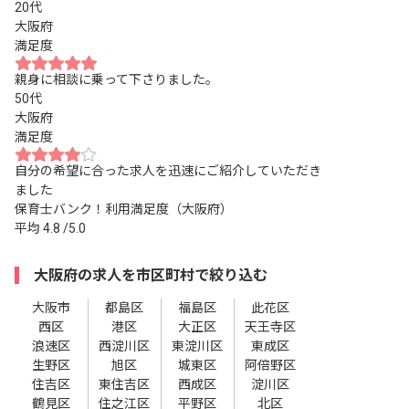
20代
大阪府
満足度
親身に相談に乗って下さりました。
50代
大阪府
満足度
自分の希望に合った求人を迅速にご紹介していただき
ました
保育士バンク！利用満足度（大阪府）
平均
4.8
/5.0
大阪府の求人を市区町村で絞り込む
大阪市
都島区
福島区
此花区
西区
港区
大正区
天王寺区
浪速区
西淀川区
東淀川区
東成区
生野区
旭区
城東区
阿倍野区
住吉区
東住吉区
西成区
淀川区
鶴見区
住之江区
平野区
北区