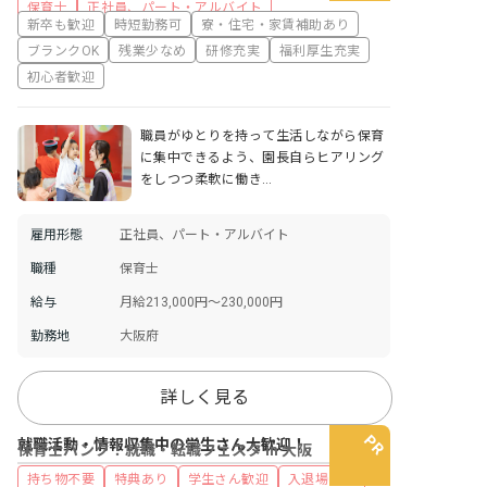
保育士
正社員、パート・アルバイト
新卒も歓迎
時短勤務可
寮・住宅・家賃補助あり
ブランクOK
残業少なめ
研修充実
福利厚生充実
初心者歓迎
職員がゆとりを持って生活しながら保育
に集中できるよう、園長自らヒアリング
をしつつ柔軟に働き…
雇用形態
正社員、パート・アルバイト
職種
保育士
給与
月給213,000円～230,000円
勤務地
大阪府
詳しく見る
就職活動・情報収集中の学生さん大歓迎！
保育士バンク！就職・転職フェスタ in 大阪
持ち物不要
特典あり
学生さん歓迎
入退場自由