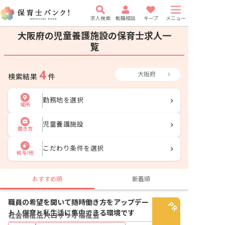
求人検索
転職相談
キープ
メニュー
大阪府の児童養護施設の保育士求人一
覧
4
大阪府
検索結果
件
勤務地を選択
場所
児童養護施設
働き方
こだわり条件を選択
給与/他
おすすめ順
新着順
職員の希望を聞いて随時働き方をアップデー
ト！保育と私生活に集中できる環境です
社会福祉法人ロザリオ福祉会