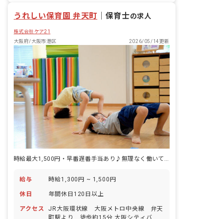
てる」という経営理念の下、仲間たちと
うれしい保育園 弁天町
一緒に学び、成長し、喜び合える環境の
｜
保育士
の求人
職場です。
株式会社ケア21
大阪府/大阪市港区
2026/05/14更新
時給最大1,500円・早番遅番手当あり♪無理なく働いて笑顔の毎日を◎
給与
時給1,300円 ~ 1,500円
休日
年間休日120日以上
アクセス
JR大阪環状線 大阪メトロ中央線 弁天
町駅より 徒歩約15分 大阪シティバ