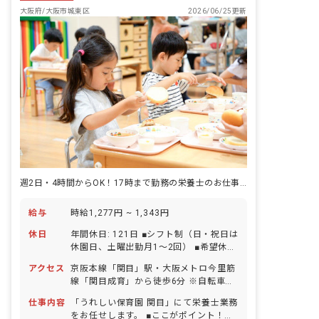
大阪府/大阪市城東区
2026/06/25更新
週2日・4時間からOK！17時まで勤務の栄養士のお仕事をお任せ
給与
時給1,277円 ~ 1,343円
休日
年間休日: 121日 ■シフト制（日・祝日は
休園日、土曜出勤月1～2回） ■希望休制
度 ■年末年始休暇（12/29～1/3） ■有
アクセス
京阪本線「関目」駅・大阪メトロ今里筋
給休暇（半日単位での取得可／5日以上
線「関目成育」から徒歩6分 ※自転車通
の連休相談OK） ※入社半年後から10日
勤可（敷地内に駐輪スペース完備）
支給 ■慶弔休暇 ■産前産後・育児休暇
仕事内容
「うれしい保育園 関目」にて栄養士業務
（取得率100％（16名）・復帰率
をお任せします。 ■ここがポイント！