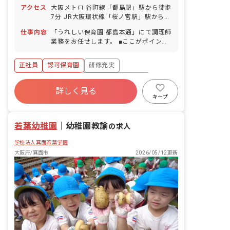
アクセス
大阪メトロ 谷町線「都島駅」駅から徒歩
7分 JR大阪環状線「桜ノ宮駅」駅から徒
歩10分 ※自転車通勤可（敷地内に駐輪
仕事内容
「うれしい保育園 都島本通」にて調理師
スペース完備）
業務をお任せします。 ■ここがポイン
ト！ 基本的に残業はゼロです。 うれし
い保育園では、ケア21の「日本のヘルス
正社員
認可保育園
研修充実
ケア産業のリーダー企業を目指す」とい
う経営理念の下、他園にはないような食
ボーナス・賞与あり
年間休日120日以上
育活動に力を入れて取り組んでおり、魚
詳しく見る
社会保険完備
有給
福利厚生充実
の解体ショーや、絵本を題材にしたクッ
キープ
キング、卒園を迎える園児に1月分の献
退職金制度
残業少なめ
立を立ててもらう食育等様々な活動に取
若葉幼稚園
り組んでおります。栄養士だけではな
｜
幼稚園教諭
の求人
く、調理師も子どもたちと一緒に食育活
学校法人箕面若葉学園
動にも従事していただき、子どもの反応
をダイレクトに感じることができます。
大阪府/箕面市
2026/05/12更新
また、可能な限り国産食材にこだわり、
日本の食文化を中心とした暖かみのある
給食を提供しています。おいしい・たの
しい・うれしい給食を子どもたちに届け
るため、ぜひお力を貸してください！