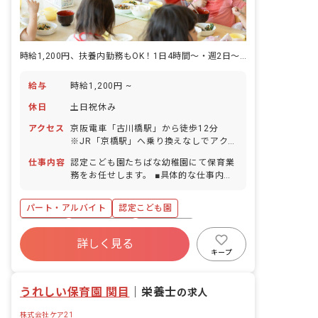
時給1,200円、扶養内勤務もOK！1日4時間～・週2日～から応相談
給与
時給1,200円 ~
休日
土日祝休み
アクセス
京阪電車「古川橋駅」から徒歩12分
※JR「京橋駅」へ乗り換えなしでアクセ
ス可能です。 ※バイク・自転車通勤
仕事内容
認定こども園たちばな幼稚園にて保育業
OK（駐車場完備）、マイカー通勤は応
務をお任せします。 ■具体的な仕事内容
相談。
・保育業務全般
パート・アルバイト
認定こども園
研修充実
社会保険完備
土日祝休み
詳しく見る
有給
残業少なめ
昇給昇進あり
キープ
産休育休制度
未経験歓迎
うれしい保育園 関目
｜
栄養士
の求人
株式会社ケア21