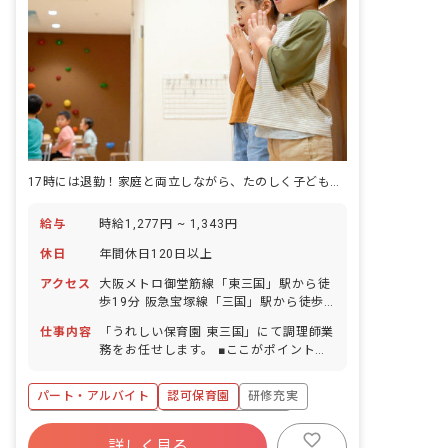
17時には退勤！家庭と両立しながら、たのしく子どもたちの成長をサポート◎
給与
時給1,277円 ~ 1,343円
休日
年間休日120日以上
アクセス
大阪メトロ御堂筋線「東三国」駅から徒
歩19分 阪急宝塚線「三国」駅から徒歩
17分 ※自転車通勤可（敷地内に駐輪ス
仕事内容
「うれしい保育園 東三国」にて調理師業
ペース完備）
務をお任せします。 ■ここがポイント！
「調理が苦手」「ブランクがある」等、
ご心配はいりません！スタッフが丁寧に
パート・アルバイト
認可保育園
研修充実
サポートします。 ▼▼具体的にはこんな
お仕事です▼▼ ＊食器洗浄や、盛り付け
ボーナス・賞与あり
年間休日120日以上
補助、副菜の調理等の業務 ＊食育の補助
詳しく見る