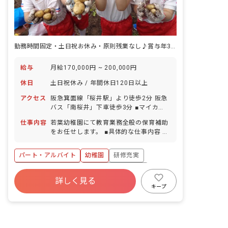
勤務時間固定・土日祝お休み・原則残業なし♪賞与年3回支給で収入も◎
給与
月給170,000円 ~ 200,000円
休日
土日祝休み / 年間休日120日以上
アクセス
阪急箕面線「桜井駅」より徒歩2分 阪急
バス「南桜井」下車徒歩3分 ■マイカ
ー・バイク・自転車通勤OK（駐車場な
仕事内容
若葉幼稚園にて教育業務全般の保育補助
し）
をお任せします。 ■具体的な仕事内容 ・
満3歳児～5歳児の担任補助業務
パート・アルバイト
幼稚園
研修充実
ボーナス・賞与あり
年間休日120日以上
詳しく見る
社会保険完備
土日祝休み
有給
キープ
福利厚生充実
退職金制度