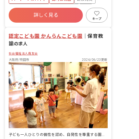
予定124日）
ん！スタッフが丁寧にサポートします。
▼▼具体的にはこんなお仕事です▼▼ ＊
ボーナス・賞与あり
社会保険完備
有給
食器洗浄や、盛り付け補助、副菜の調理
詳しく見る
福利厚生充実
退職金制度
残業少なめ
等の業務 ＊食育の補助や準備 ＊発注作
キープ
業のサポートや離乳食の対応（栄養士）
昇給昇進あり
認定こども園 かんらんこども園
｜
保育教
諭
の求人
社会福祉法人南友会
大阪府/吹田市
2026/06/23更新
子ども一人ひとりの個性を認め、自発性を尊重する園で、笑顔を育みませんか