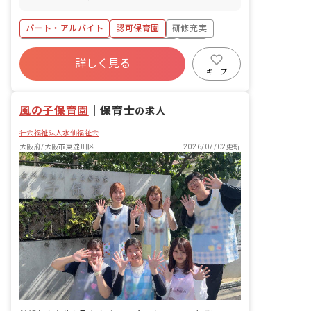
81％（13名）） ■介護・看護休暇 ■特別
「調理が苦手」「栄養士としてのブラン
休暇 ※年間休日121日以上（2026年度
クがある」等、ご心配はいりません！ス
パート・アルバイト
認可保育園
研修充実
予定124日）
タッフが丁寧にサポートします。 ▼▼具
体的にはこんなお仕事です▼▼ ＊食器洗
ボーナス・賞与あり
社会保険完備
有給
浄や、盛り付け補助、副菜の調理等の業
詳しく見る
福利厚生充実
退職金制度
残業少なめ
務 ＊食育の補助や準備 ＊発注作業のサ
キープ
ポートや離乳食の対応（栄養士）
昇給昇進あり
風の子保育園
｜
保育士
の求人
社会福祉法人水仙福祉会
大阪府/大阪市東淀川区
2026/07/02更新