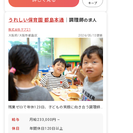
寮・住宅・家賃補助あり
社会保険完備
ムも導入している保育園になります。 ケ
キープ
ア21の「人を大事にし、人を育てる」と
有給
福利厚生充実
退職金制度
いう経営理念の下、仲間たちと一緒に学
うれしい保育園 都島本通
び、成長し、喜び合える環境の職場で
｜
調理師
の求人
す。
株式会社ケア21
大阪府/大阪市都島区
2026/05/13更新
残業ゼロで年休123日、子どもの笑顔に向き合う調理師になりませんか？
給与
月給233,000円 ~
休日
年間休日120日以上