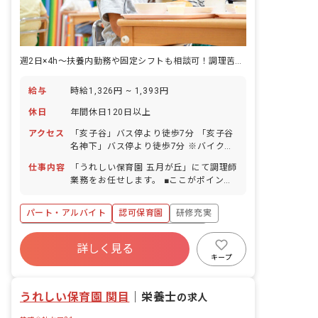
週2日×4h～扶養内勤務や固定シフトも相談可！調理苦手な方も歓迎です◎
給与
時給1,326円 ~ 1,393円
休日
年間休日120日以上
アクセス
「亥子谷」バス停より徒歩7分 「亥子谷
名神下」バス停より徒歩7分 ※バイク・
自転車通勤可（敷地内に駐輪スペース完
仕事内容
「うれしい保育園 五月が丘」にて調理師
備）
業務をお任せします。 ■ここがポイン
ト！ 「調理が苦手」「栄養士としてのブ
ランクがある」等、ご心配はいりませ
パート・アルバイト
認可保育園
研修充実
ん！スタッフが丁寧にサポートします。
▼▼具体的にはこんなお仕事です▼▼ ＊
ボーナス・賞与あり
年間休日120日以上
食器洗浄や、盛り付け補助、副菜の調理
詳しく見る
社会保険完備
有給
福利厚生充実
等の業務 ＊食育の補助や準備 ＊発注作
キープ
業のサポートや離乳食の対応（栄養士）
退職金制度
残業少なめ
うれしい保育園 関目
｜
栄養士
の求人