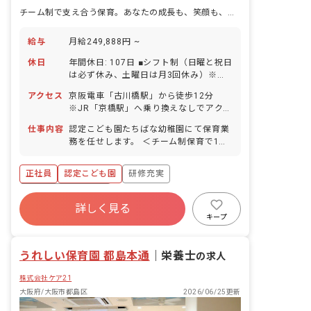
チーム制で支え合う保育。あなたの成長も、笑顔も、ここで咲かせよう。
給与
月給249,888円 ~
休日
年間休日: 107日 ■シフト制（日曜と祝日
は必ず休み、土曜日は月3回休み）※月8
～10休 ※行事により変則的な出勤をし
アクセス
京阪電車「古川橋駅」から徒歩12分
た場合は、代休を設けます。 ■夏期休暇
※JR「京橋駅」へ乗り換えなしでアクセ
（4日） ■年末年始（12/28～1/4） ■有
ス可能です。 ※バイク・自転車通勤
給休暇（法定通りに付与／取得率80％／
仕事内容
認定こども園たちばな幼稚園にて保育業
OK（駐車場完備）、マイカー通勤は応
5日以上の連休取得は応相談） ■慶弔休
務を任せします。 ＜チーム制保育で1人
相談。
暇 ■産前産後、育児休暇（取得・復帰と
に負担が集中しない環境づくり＞ 担任制
もに100％） ■介護・看護休暇 ※いずれ
ではなく、リーダー・サブリーダー・サ
正社員
認定こども園
研修充実
の休日・休暇も就業規則による。
ポーターの3人で構成されたチーム制で
保育を行っています。リーダーはベテラ
ボーナス・賞与あり
ンの先生から順に週ごとに担当するの
詳しく見る
寮・住宅・家賃補助あり
社会保険完備
で、新人にも担当が順番に回ってくるよ
キープ
うになっています。最初は先輩方がどの
有給
福利厚生充実
退職金制度
ように保育計画を立て、対応しているの
残業少なめ
うれしい保育園 都島本通
かをチームの一員として体感していただ
｜
栄養士
の求人
き、その中で得た学びを順番が来た時に
株式会社ケア21
活かせるようになっています。課題にも
チームで取り組み、1人で悩むことなく
大阪府/大阪市都島区
2026/06/25更新
余裕をもって保育に向き合える環境を大