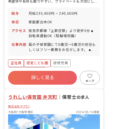
希望休や有休も取りやすい、プライベートも大切にしながら働ける職場♪
給与
月給233,400円 ~ 240,600円
休日
家庭都合休OK
アクセス
阪急京都線「上新庄駅」より徒歩3分 ■
自転車通勤OK（駐輪場完備）
仕事内容
風の子保育園にて0歳児～5歳児の担任も
しくはフリー業務をお任せします。 ■具
体的な仕事内容 ・遊び（園庭遊び、お散
歩、室内遊び、製作など） ・お昼ごはん
正社員
認定こども園
研修充実
（準備、見守り、片付け） ・おむつ交換
・お昼寝の寝かしつけ ・着替え ・おや
ボーナス・賞与あり
つ（準備・見守り・片付け） ・掃除（掃
詳しく見る
寮・住宅・家賃補助あり
社会保険完備
除機・拭き掃除・トイレ・おもちゃの消
キープ
毒など） ・連絡帳記入 ・保護者対応 ・
有給
福利厚生充実
退職金制度
書類の作成（月案・週案・日案・個人案
昇給昇進あり
うれしい保育園 弁天町
など） など
｜
保育士
の求人
株式会社ケア21
大阪府/大阪市港区
2026/05/14更新