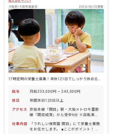
株式会社ケア21
大阪府/大阪市城東区
2026/06/25更新
17時定時の栄養士募集！年休121日でしっかり休める職場です
給与
月給233,000円 ~ 243,000円
休日
年間休日120日以上
アクセス
京阪本線「関目」駅・大阪メトロ今里筋
線「関目成育」から徒歩6分 ※自転車通
勤可（敷地内に駐輪スペース完備）
仕事内容
「うれしい保育園 関目」にて栄養士業務
をお任せします。 ■ここがポイント！ 基