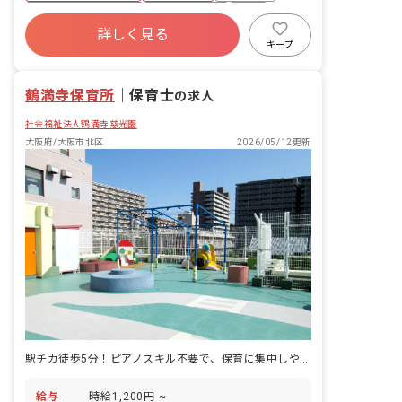
体的にはこんなお仕事です▼▼ ＊食器洗
ボーナス・賞与あり
社会保険完備
有給
浄や、盛り付け補助、副菜の調理等の業
詳しく見る
福利厚生充実
退職金制度
残業少なめ
務 ＊食育の補助や準備 ＊発注作業のサ
キープ
ポートや離乳食の対応（栄養士）
昇給昇進あり
鶴満寺保育所
｜
保育士
の求人
社会福祉法人鶴満寺慈光園
大阪府/大阪市北区
2026/05/12更新
駅チカ徒歩5分！ピアノスキル不要で、保育に集中しやすい環境です。
給与
時給1,200円 ~