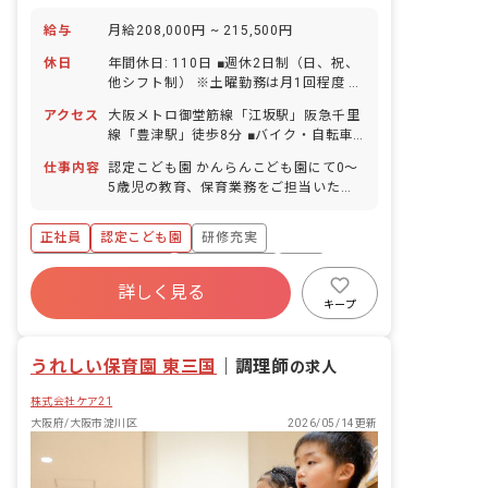
給与
月給208,000円 ~ 215,500円
休日
年間休日: 110日 ■週休2日制（日、祝、
他シフト制） ※土曜勤務は月1回程度 ■
有給休暇（過去実績 消化率90%） ■産
アクセス
大阪メトロ御堂筋線「江坂駅」阪急千里
休・育休制度
線「豊津駅」徒歩8分 ■バイク・自転車
通勤OK（駐車場完備）
仕事内容
認定こども園 かんらんこども園にて0～
5歳児の教育、保育業務をご担当いただ
きます。 経験の浅い方には、複数担任の
クラスやサブ担任として業務を開始して
正社員
認定こども園
研修充実
いただきます。
ボーナス・賞与あり
社会保険完備
有給
詳しく見る
退職金制度
残業少なめ
昇給昇進あり
キープ
社会福祉法人
うれしい保育園 東三国
｜
調理師
の求人
株式会社ケア21
大阪府/大阪市淀川区
2026/05/14更新