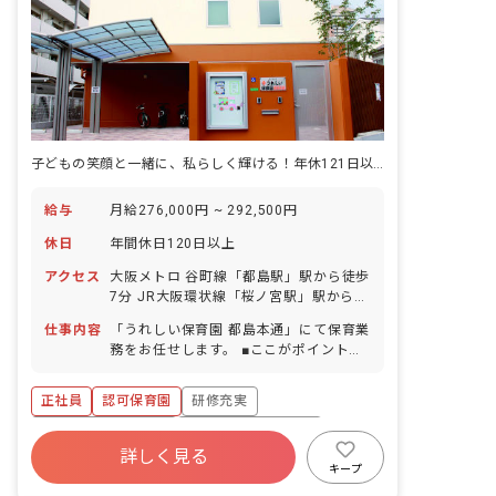
子どもの笑顔と一緒に、私らしく輝ける！年休121日以上でしっかり休息◎
給与
月給276,000円 ~ 292,500円
休日
年間休日120日以上
アクセス
大阪メトロ 谷町線「都島駅」駅から徒歩
7分 JR大阪環状線「桜ノ宮駅」駅から徒
歩10分 ※自転車通勤可（敷地内に駐輪
仕事内容
「うれしい保育園 都島本通」にて保育業
スペース完備）
務をお任せします。 ■ここがポイント！
認可保育園での保育のお仕事になりま
す。 保育園での経験・未経験を問わず大
正社員
認可保育園
研修充実
歓迎です。 子どもたちへの丁寧なかかわ
りを常に研究すると同時に、幼児クラス
ボーナス・賞与あり
年間休日120日以上
の子どもたちへのオリジナルの教育プロ
詳しく見る
寮・住宅・家賃補助あり
社会保険完備
グラムも導入している保育園になりま
キープ
す。 ケア21の「人を大事にし、人を育
有給
福利厚生充実
退職金制度