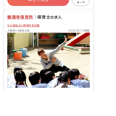
社会保険完備
有給
福利厚生充実
や準備 ＊発注作業のサポートや離乳食の
キープ
対応（栄養士）
退職金制度
残業少なめ
鶴満寺保育所
｜
保育士
の求人
社会福祉法人鶴満寺慈光園
大阪府/大阪市北区
2026/05/12更新
残業月0.5時間、賞与4カ月分！最寄り駅から5分と好アクセス◎
非公開の求人多数！ 紹介登録はこちら
大阪府の求人を紹介してもらう
給与
月給230,870円 ~
休日
年間休日: 115日 ■週休2日制※週の休み