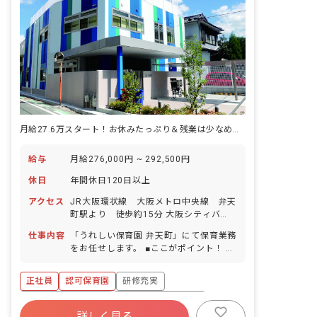
月給27.6万スタート！お休みたっぷり＆残業は少なめ♪理想の働き方を
給与
月給276,000円 ~ 292,500円
休日
年間休日120日以上
アクセス
JR大阪環状線 大阪メトロ中央線 弁天
町駅より 徒歩約15分 大阪シティバ
ス 南市岡停留所より 徒歩約4分 ※自
仕事内容
「うれしい保育園 弁天町」にて保育業務
転車通勤可（敷地内に駐輪スペース完
をお任せします。 ■ここがポイント！ 認
備）
可保育園での保育のお仕事になります。
保育園での経験・未経験を問わず大歓迎
正社員
認可保育園
研修充実
です。 子どもたちへの丁寧なかかわりを
常に研究すると同時に、幼児クラスの子
ボーナス・賞与あり
年間休日120日以上
どもたちへのオリジナルの教育プログラ
詳しく見る