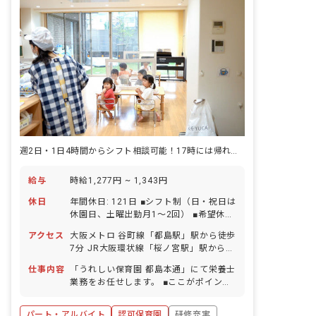
切にしています。 ＜特定のチームに属さ
ない「職員室フリー」＞ 「職員室フリ
ー」と呼ばれる先生方の配置も行ってお
り、広い視野でチーム内のサポートに入
ることで、万が一チームにお休み先生が
いても、他のメンバーの業務負担が増え
ることがないようにしています。また、
新人の先生が「職員室フリー」に配属と
なった場合、多彩なチームを体験するこ
とができるので幅広い学びを得られるの
もメリットのひとつとなっています。
週2日・1日4時間からシフト相談可能！17時には帰れる栄養士のお仕事
給与
時給1,277円 ~ 1,343円
休日
年間休日: 121日 ■シフト制（日・祝日は
休園日、土曜出勤月1～2回） ■希望休制
度 ■年末年始休暇（12/29～1/3） ■有
アクセス
大阪メトロ 谷町線「都島駅」駅から徒歩
給休暇（半日単位での取得可／5日以上
7分 JR大阪環状線「桜ノ宮駅」駅から徒
の連休相談OK） ※入社半年後から10日
歩10分 ※自転車通勤可（敷地内に駐輪
支給 ■慶弔休暇 ■産前産後・育児休暇
仕事内容
「うれしい保育園 都島本通」にて栄養士
スペース完備）
（取得率100％（16名）・復帰率
業務をお任せします。 ■ここがポイン
81％（13名）） ■介護・看護休暇 ■特別
ト！ 「調理が苦手」「栄養士としてのブ
休暇 ※年間休日121日以上（2026年度
ランクがある」等、ご心配はいりませ
パート・アルバイト
認可保育園
研修充実