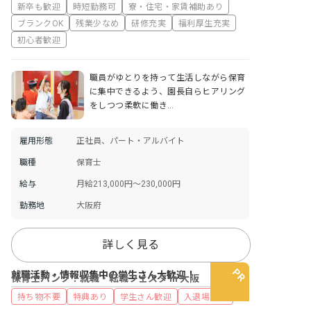
新卒も歓迎
時短勤務可
寮・住宅・家賃補助あり
ブランクOK
残業少なめ
研修充実
福利厚生充実
初心者歓迎
職員がゆとりを持って生活しながら保育
に集中できるよう、園長自らヒアリング
をしつつ柔軟に働き…
雇用形態
正社員、パート・アルバイト
職種
保育士
給与
月給213,000円～230,000円
勤務地
大阪府
詳しく見る
就職活動・情報収集中の学生さん大歓迎！
保育士バンク！就職・転職フェスタ in 大阪
持ち物不要
特典あり
学生さん歓迎
入退場自由