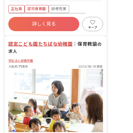
本的に残業はゼロです。 うれしい保育園
では、ケア21の「日本のヘルスケア産業
正社員
認可保育園
研修充実
のリーダー企業を目指す」という経営理
念の下、他園にはないような食育活動に
ボーナス・賞与あり
年間休日120日以上
力を入れて取り組んでおり、魚の解体シ
詳しく見る
社会保険完備
有給
福利厚生充実
ョーや、絵本を題材にしたクッキング、
キープ
卒園を迎える園児に1月分の献立を立て
退職金制度
残業少なめ
てもらう食育等様々な活動に取り組んで
認定こども園たちばな幼稚園
おります。また、外部の保護者へ向けた
｜
保育教諭
の
離乳食講習会や親子クッキング教室など
求人
も実施しています。 その他にも、献立作
成やアレルギー対応等、すべてマニュア
学校法人邨橋学園
ル化されており、安心・安全な給食提供
大阪府/門真市
2026/08/05更新
を行っています。子どもと直接触れ合う
活動をしたい栄養士には最高の環境で
す。