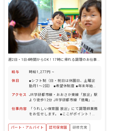
週2日・1日4時間からOK！17時に帰れる調理のお仕事をお任せ。
給与
時給1,277円 ~
休日
■シフト制（日・祝日は休園日、土曜出
勤月1～2回） ■希望休制度 ■年末年始休
暇（12/29～1/3） ■有給休暇（半日単
アクセス
JR学研都市線・おおさか東線「放出」駅
位での取得可／5日以上の連休相談OK）
より徒歩12分 JR学研都市線「徳庵」駅
※入社半年後から10日支給 ■慶弔休暇 ■
より徒歩11分 ※自転車通勤可（敷地内
産前産後・育児休暇（取得率100％（16
仕事内容
「うれしい保育園 放出」にて調理師業務
に駐輪スペース完備）
名）・復帰率81％（13名）） ■介護・看
をお任せします。 ■ここがポイント！
護休暇 ■特別休暇
「調理が苦手」「栄養士としてのブラン
クがある」等、ご心配はいりません！ス
パート・アルバイト
認可保育園
研修充実
タッフが丁寧にサポートします。 ▼▼具