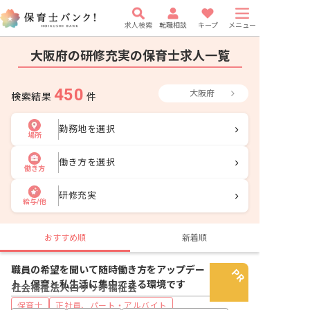
求人検索
転職相談
キープ
メニュー
大阪府の研修充実の保育士求人一覧
450
大阪府
検索結果
件
勤務地を選択
場所
働き方を選択
働き方
研修充実
給与/他
おすすめ順
新着順
職員の希望を聞いて随時働き方をアップデー
ト！保育と私生活に集中できる環境です
社会福祉法人ロザリオ福祉会
保育士
正社員、パート・アルバイト