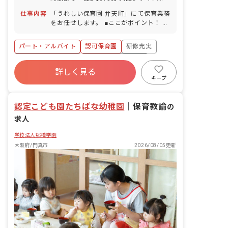
ス 南市岡停留所より 徒歩約4分 ※自
仕事内容
「うれしい保育園 弁天町」にて保育業務
転車通勤可（敷地内に駐輪スペース完
をお任せします。 ■ここがポイント！ キ
備）
ャリアに自信がなくてもスタッフが丁寧
にサポートするのでご安心ください！
パート・アルバイト
認可保育園
研修充実
▼▼具体的にはこんなお仕事です▼▼ ＊
登園時に保護者から子ども達をお預かり
ボーナス・賞与あり
年間休日120日以上
＊おやつ・昼食のサポート、トイレサポ
詳しく見る
社会保険完備
有給
福利厚生充実
ート ＊遊び、絵本の読み聞かせ、お昼寝
キープ
対応など
退職金制度
残業少なめ
認定こども園たちばな幼稚園
｜
保育教諭
の
求人
学校法人邨橋学園
大阪府/門真市
2026/08/05更新