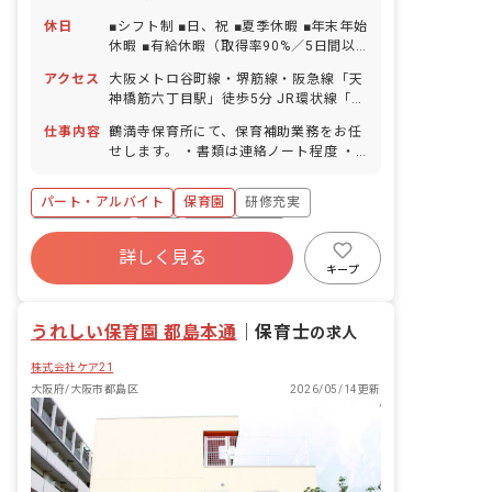
休日
■シフト制 ■日、祝 ■夏季休暇 ■年末年始
休暇 ■有給休暇（取得率90%／5日間以
上の連休相談可） ■慶弔休暇 ■産休・育
アクセス
大阪メトロ谷町線・堺筋線・阪急線「天
休制度（取得・復帰率100%） ■介護休
神橋筋六丁目駅」徒歩5分 JR環状線「天
業制度
満駅」徒歩10分 ■自転車通勤OK（駐輪
仕事内容
鶴満寺保育所にて、保育補助業務をお任
場有）
せします。 ・書類は連絡ノート程度 ・
ピアノなし
パート・アルバイト
保育園
研修充実
社会保険完備
有給
福利厚生充実
詳しく見る
残業少なめ
昇給昇進あり
産休育休制度
キープ
社会福祉法人
うれしい保育園 都島本通
｜
保育士
の求人
株式会社ケア21
大阪府/大阪市都島区
2026/05/14更新