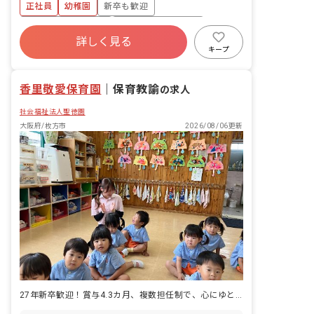
正社員
幼稚園
新卒も歓迎
昼寝、排せつなどの援助 ・⽇誌や連絡帳
の記⼊ ・⾏事の企画‧準備‧保護者対応
ボーナス・賞与あり
年間休日120日以上
など
詳しく見る
寮・住宅・家賃補助あり
社会保険完備
キープ
有給
福利厚生充実
退職金制度
香里敬愛保育園
｜
保育教諭
の求人
社会福祉法人聖徳園
大阪府/枚方市
2026/08/06更新
27年新卒歓迎！賞与4.3カ月、複数担任制で、心にゆとりを。