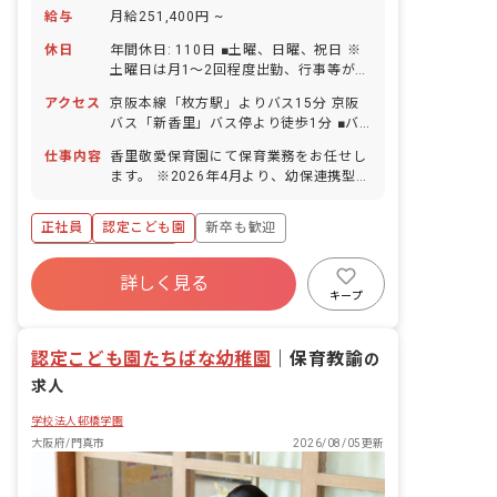
給与
月給251,400円 ~
休日
年間休日: 110日 ■土曜、日曜、祝日 ※
土曜日は月1～2回程度出勤、行事等がな
ければシフトにより月1回程度の土曜出
アクセス
京阪本線「枚方駅」よりバス15分 京阪
勤となります。 ※行事・休日出勤の際の
バス「新香里」バス停より徒歩1分 ■バ
振替休日あり ■GW休暇 ■夏季休暇（6日
イク・自転車通勤OK（無料駐輪場完
程度） ■年末年始休暇（7日程度） ■有
仕事内容
香里敬愛保育園にて保育業務をお任せし
備） ◇近隣から通勤する職員が多いです
給休暇（入職6カ月後に10日付与） （年
ます。 ※2026年4月より、幼保連携型認
が、通勤手当を利用し電車・バス通勤を
16回まで半日の取得も可／5日以上の連
定こども園への移行しました。 ■具体的
している職員もいます。 ◇園の目の前に
休相談OK） ※基本的に「いつでも、気
な仕事内容 ・0歳～5歳児の乳幼児の保
はスーパーマーケットがあり、退勤後に
正社員
認定こども園
新卒も歓迎
兼ねなく」有給をとっていただく事が可
育業務全般 ※0歳児は午睡センサーを導
夕飯の買い物をすることもできます。ま
能です ■産前産後・育児休暇（取得率
入し、タブレットで記録しています。 ※
ボーナス・賞与あり
た、すぐ近くに大きな公園があります。
100％・復帰率94％） ・現在法人全体で
複数担任制。ピアノが苦手でも大丈夫で
詳しく見る
寮・住宅・家賃補助あり
社会保険完備
11名（内保育園5名）が育休取得中で
す。
キープ
す！ ■慶弔休暇 ■介護・看護休暇 ・お子
有給
福利厚生充実
退職金制度
様の体調不良や行事による遅刻・早退・
残業少なめ
欠席の相談も可
認定こども園たちばな幼稚園
｜
保育教諭
の
求人
学校法人邨橋学園
大阪府/門真市
2026/08/05更新