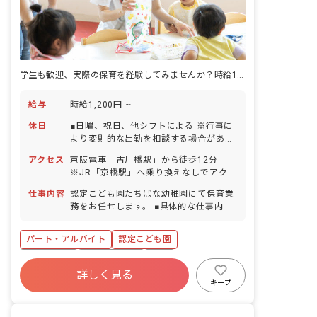
学生も歓迎、実際の保育を経験してみませんか？時給1,200円、週1日～
給与
時給1,200円 ~
休日
■日曜、祝日、他シフトによる ※行事に
より変則的な出勤を相談する場合があり
ます。 ■年末年始（12/28～1/4） ■有給
アクセス
京阪電車「古川橋駅」から徒歩12分
休暇（法定通りに付与／取得率80％） ■
※JR「京橋駅」へ乗り換えなしでアクセ
慶弔休暇 ■産前産後、育児休暇（取得・
ス可能です。 ※バイク・自転車通勤
復帰ともに100％）※園全体の実績 ■介
仕事内容
認定こども園たちばな幼稚園にて保育業
OK（駐車場完備）、マイカー通勤は応
護・看護休暇 ※いずれの休日・休暇も就
務をお任せします。 ■具体的な仕事内容
相談。
業規則による。
・保育補助
パート・アルバイト
認定こども園
新卒も歓迎
社会保険完備
有給
詳しく見る
残業少なめ
昇給昇進あり
産休育休制度
キープ
未経験歓迎
無資格可