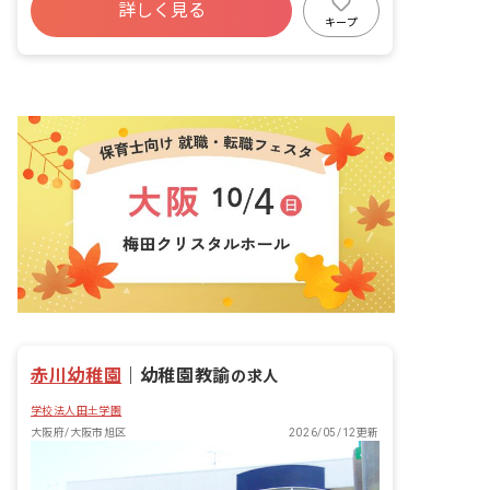
詳しく見る
有給
残業少なめ
昇給昇進あり
キープ
産休育休制度
未経験歓迎
赤川幼稚園
｜
幼稚園教諭
の求人
学校法人田土学園
大阪府/大阪市旭区
2026/05/12更新