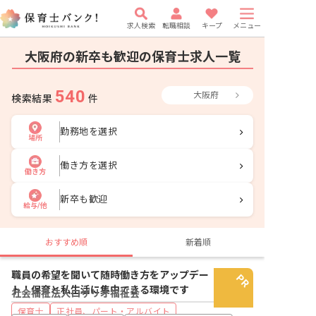
求人検索
転職相談
キープ
メニュー
大阪府の新卒も歓迎の保育士求人一覧
540
大阪府
検索結果
件
勤務地を選択
場所
働き方を選択
働き方
新卒も歓迎
給与/他
おすすめ順
新着順
職員の希望を聞いて随時働き方をアップデー
ト！保育と私生活に集中できる環境です
社会福祉法人ロザリオ福祉会
保育士
正社員、パート・アルバイト