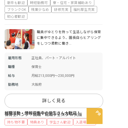
新卒も歓迎
時短勤務可
寮・住宅・家賃補助あり
ブランクOK
残業少なめ
研修充実
福利厚生充実
初心者歓迎
職員がゆとりを持って生活しながら保育
に集中できるよう、園長自らヒアリング
をしつつ柔軟に働き…
雇用形態
正社員、パート・アルバイト
職種
保育士
給与
月給213,000円～230,000円
勤務地
大阪府
詳しく見る
就職活動・情報収集中の学生さん大歓迎！
保育士バンク！就職・転職フェスタ in 大阪
持ち物不要
特典あり
学生さん歓迎
入退場自由