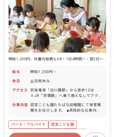
時給1,200円、扶養内勤務もOK！1日4時間～・週2日～から応相談
給与
時給1,200円 ~
休日
土日祝休み
アクセス
京阪電車「古川橋駅」から徒歩12分
※JR「京橋駅」へ乗り換えなしでアクセ
ス可能です。 ※バイク・自転車通勤
仕事内容
認定こども園たちばな幼稚園にて保育業
OK（駐車場完備）、マイカー通勤は応
務をお任せします。 ■具体的な仕事内容
相談。
・保育業務全般
パート・アルバイト
認定こども園
新卒も歓迎
社会保険完備
土日祝休み