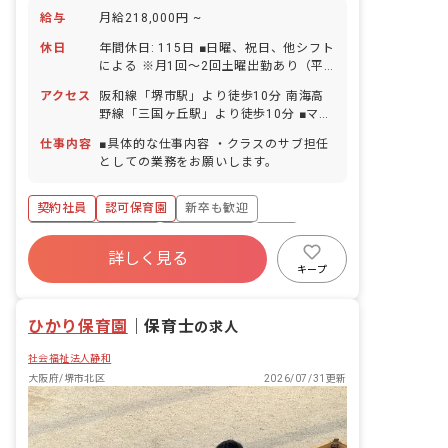
給与
月給218,000円 ~
休日
年間休日: 115日 ■日曜、祝日、他シフト
による ※月1回～2回土曜出勤あり（平
日に振替休あり） ■夏季休暇（1日間）
アクセス
阪和線「堺市駅」より徒歩10分 南海高
■年末年始休暇（12/29～1/3） ■有給休
野線「三国ヶ丘駅」より徒歩10分 ■マイ
暇（取得率100％／半日単位での取得可
カー・バイク・自転車通勤可（無料駐輪
／5日以上の連休相談OK） ■産前産後・
仕事内容
■具体的な仕事内容 ・クラスのサブ担任
場あり、駐車場月10,000円）
育児休暇
としての業務をお願いします。
契約社員
認可保育園
新卒も歓迎
ボーナス・賞与あり
社会保険完備
有給
詳しく見る
退職金制度
産休育休制度
社会福祉法人
キープ
車通勤可
ひかり保育園
｜
保育士
の求人
社会福祉法人静和
大阪府/堺市北区
2026/07/31更新