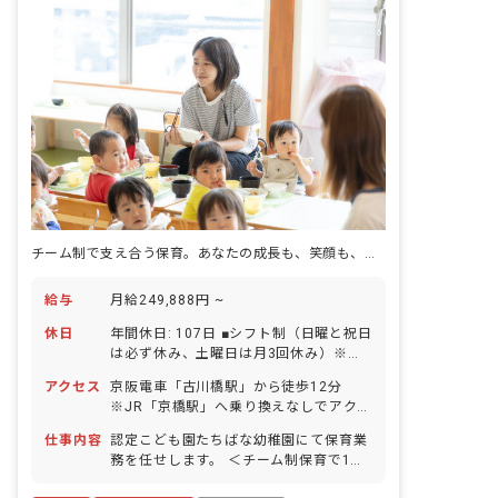
チーム制で支え合う保育。あなたの成長も、笑顔も、ここで咲かせよう。
給与
月給249,888円 ~
休日
年間休日: 107日 ■シフト制（日曜と祝日
は必ず休み、土曜日は月3回休み）※月8
～10休 ※行事により変則的な出勤をし
アクセス
京阪電車「古川橋駅」から徒歩12分
た場合は、代休を設けます。 ■夏期休暇
※JR「京橋駅」へ乗り換えなしでアクセ
（4日） ■年末年始（12/28～1/4） ■有
ス可能です。 ※バイク・自転車通勤
給休暇（法定通りに付与／取得率80％／
仕事内容
認定こども園たちばな幼稚園にて保育業
OK（駐車場完備）、マイカー通勤は応
5日以上の連休取得は応相談） ■慶弔休
務を任せします。 ＜チーム制保育で1人
相談。
暇 ■産前産後、育児休暇（取得・復帰と
に負担が集中しない環境づくり＞ 担任制
もに100％） ■介護・看護休暇 ※いずれ