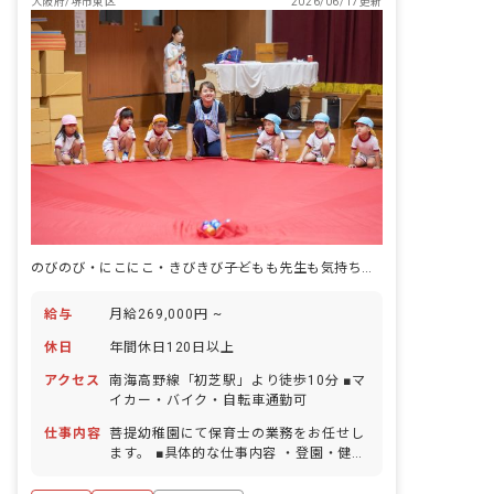
大阪府/堺市東区
2026/06/17更新
のびのび・にこにこ・きびきび――子どもも先生も気持ちよく過ごせる職場◎
給与
月給269,000円 ~
休日
年間休日120日以上
アクセス
南海高野線「初芝駅」より徒歩10分 ■マ
イカー・バイク・自転車通勤可
仕事内容
菩提幼稚園にて保育士の業務をお任せし
ます。 ■具体的な仕事内容 ・登園‧健康
チェック、朝の受け⼊れ ・遊びや散歩、
製作‧⾳楽‧絵本などの活動 ・給⾷やお