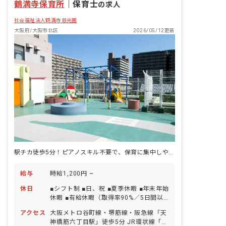
鶴満寺保育所
｜
保育士
の求人
社会福祉法人鶴満寺慈光園
大阪府/大阪市北区
2026/05/12更新
駅チカ徒歩5分！ピアノスキル不要で、保育に集中しやすい環境です。
給与
時給1,200円 ~
休日
■シフト制 ■日、祝 ■夏季休暇 ■年末年始
休暇 ■有給休暇（取得率90%／5日間以
上の連休相談可） ■慶弔休暇 ■産休・育
アクセス
大阪メトロ谷町線・堺筋線・阪急線「天
休制度（取得・復帰率100%） ■介護休
神橋筋六丁目駅」徒歩5分 JR環状線「天
業制度