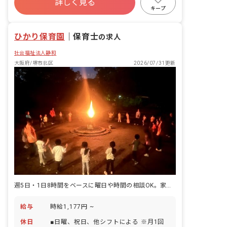
詳しく見る
社会保険完備
有給
福利厚生充実
キープ
退職金制度
残業少なめ
ひかり保育園
｜
保育士
の求人
社会福祉法人静和
大阪府/堺市北区
2026/07/31更新
週5日・1日8時間をベースに曜日や時間の相談OK。家庭との両立も応援♪
給与
時給1,177円 ~
休日
■日曜、祝日、他シフトによる ※月1回