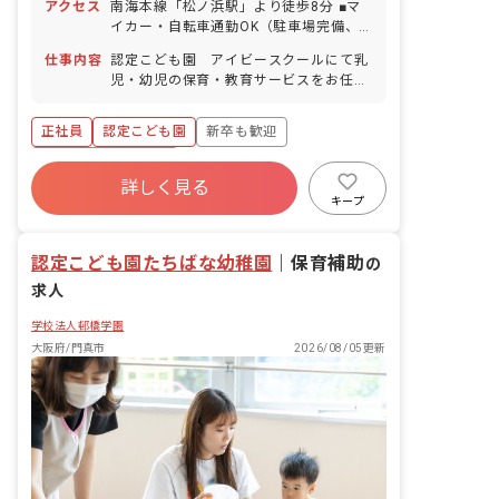
アクセス
南海本線「松ノ浜駅」より徒歩8分 ■マ
与／1時間・半日単位での取得可／5日以
イカー・自転車通勤OK（駐車場完備、
上の連休相談OK） ■産前産後・育児休暇
駐車場代月2,000円の自己負担あり）
（取得率100％・復帰率100％） ※お子
仕事内容
認定こども園 アイビースクールにて乳
様の体調不良や行事による遅刻・早退・
児・幼児の保育・教育サービスをお任せ
欠席の相談も可
します。 ■具体的な仕事内容 ・0歳～5歳
児の保育業務 ・連絡帳記入 ・週案、月
正社員
認定こども園
新卒も歓迎
案の作成 ・保護者対応 ＜施設について
＞ ・「愛・健康・尊重」を法人理念に掲
ボーナス・賞与あり
げ、子どもたちが健やかに育つお手伝い
詳しく見る
寮・住宅・家賃補助あり
社会保険完備
をします。 ・園庭にはぶどうやみかんの
キープ
樹を植えており、自然を通じて四季を感
有給
福利厚生充実
退職金制度
じられます。 ・園庭は大型遊具をいれ
残業少なめ
認定こども園たちばな幼稚園
ず、自由な発想で園庭遊びを楽しんでも
｜
保育補助
の
らいたいと考えています。 ＜先輩からの
求人
コメント＞ ・子どもたちの成長をそばで
見守ることができる、やりがいのあるお
学校法人邨橋学園
仕事です。 ・不安なこともありました
大阪府/門真市
2026/08/05更新
が、子どもの笑顔に支えられ保育を楽し
むことができています。 ・感謝をされた
時や大きな行事を成功できた時、達成感
や満足感を味わえます。