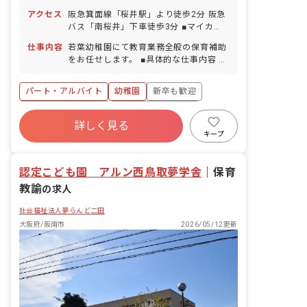
アクセス
阪急箕面線「桜井駅」より徒歩2分 阪急
バス「南桜井」下車徒歩3分 ■マイカ
ー・バイク・自転車通勤OK（駐車場な
仕事内容
若葉幼稚園にて教育業務全般の保育補助
し）
をお任せします。 ■具体的な仕事内容 ・
満3歳児～5歳児の担任補助業務
パート・アルバイト
幼稚園
新卒も歓迎
ボーナス・賞与あり
年間休日120日以上
詳しく見る
社会保険完備
土日祝休み
有給
キープ
福利厚生充実
退職金制度
認定こども園 アルン西鳥取夢学舎
｜
保育
教諭
の求人
社会福祉法人夢らんど二田
大阪府/阪南市
2026/05/12更新