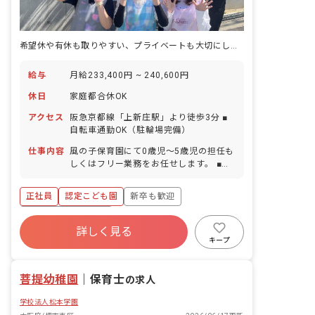
希望休や有休も取りやすい、プライベートも大切にしながら働ける職場♪
給与
月給233,400円 ~ 240,600円
休日
家庭都合休OK
アクセス
阪急京都線「上新庄駅」より徒歩3分 ■
自転車通勤OK（駐輪場完備）
仕事内容
風の子保育園にて0歳児～5歳児の担任も
しくはフリー業務をお任せします。 ■具
体的な仕事内容 ・遊び（園庭遊び、お散
歩、室内遊び、製作など） ・お昼ごはん
正社員
認定こども園
新卒も歓迎
（準備、見守り、片付け） ・おむつ交換
・お昼寝の寝かしつけ ・着替え ・おや
ボーナス・賞与あり
つ（準備・見守り・片付け） ・掃除（掃
詳しく見る
寮・住宅・家賃補助あり
社会保険完備
除機・拭き掃除・トイレ・おもちゃの消
キープ
毒など） ・連絡帳記入 ・保護者対応 ・
有給
福利厚生充実
退職金制度
書類の作成（月案・週案・日案・個人案
昇給昇進あり
菩提幼稚園
など） など
｜
保育士
の求人
学校法人松本学園