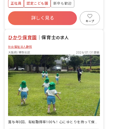
ではなく、リーダー・サブリーダー・サ
正社員
認定こども園
新卒も歓迎
の休日・休暇も就業規則による。
ポーターの3人で構成されたチーム制で
保育を行っています。リーダーはベテラ
ボーナス・賞与あり
ンの先生から順に週ごとに担当するの
詳しく見る
寮・住宅・家賃補助あり
社会保険完備
で、新人にも担当が順番に回ってくるよ
キープ
うになっています。最初は先輩方がどの
有給
福利厚生充実
退職金制度
ように保育計画を立て、対応しているの
残業少なめ
ひかり保育園
かをチームの一員として体感していただ
｜
保育士
の求人
き、その中で得た学びを順番が来た時に
社会福祉法人静和
活かせるようになっています。課題にも
チームで取り組み、1人で悩むことなく
大阪府/堺市北区
2026/07/31更新
余裕をもって保育に向き合える環境を大
切にしています。 ＜特定のチームに属さ
ない「職員室フリー」＞ 「職員室フリ
ー」と呼ばれる先生方の配置も行ってお
り、広い視野でチーム内のサポートに入
ることで、万が一チームにお休み先生が
いても、他のメンバーの業務負担が増え
ることがないようにしています。また、
新人の先生が「職員室フリー」に配属と
なった場合、多彩なチームを体験するこ
とができるので幅広い学びを得られるの
もメリットのひとつとなっています。
賞与年3回、有給取得率100%！心にゆとりを持って保育をしましょう