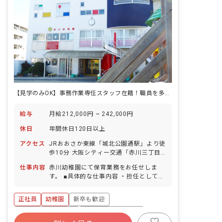
【見学のみOK】事務作業専任スタッフ在籍！職員を多めに配置しています！
給与
月給212,000円 ~ 242,000円
休日
年間休日120日以上
アクセス
JRおおさか東線「城北公園通駅」より徒
歩10分 大阪シティー交通「赤川三丁目
バス停」より徒歩5分 ■自転車通勤OK！
仕事内容
赤川幼稚園にて保育業務をお任せしま
（駐輪場あり）
す。 ■具体的な仕事内容 ・担任としてク
ラス運営をしていただきます。 ・午前中
はフリーの先生として、午後は預かり保
正社員
幼稚園
新卒も歓迎
育を担当していただきます。
ボーナス・賞与あり
年間休日120日以上