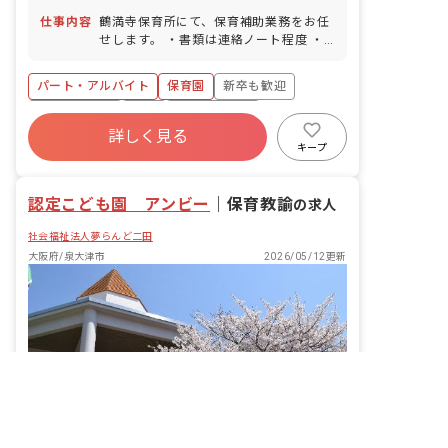
満駅」徒歩10分 ■自転車通勤OK（駐輪
仕事内容
鶴満寺保育所にて、保育補助業務をお任
場有）
せします。 ・書類は連絡ノート程度 ・
ピアノなし
パート・アルバイト
保育園
新卒も歓迎
社会保険完備
有給
福利厚生充実
詳しく見る
残業少なめ
昇給昇進あり
産休育休制度
キープ
社会福祉法人
認定こども園 アンビー
｜
保育教諭
の求人
社会福祉法人夢らんど二田
大阪府/泉大津市
2026/05/12更新
非公開の求人多数！ 紹介登録はこちら
大阪府の求人を紹介してもらう