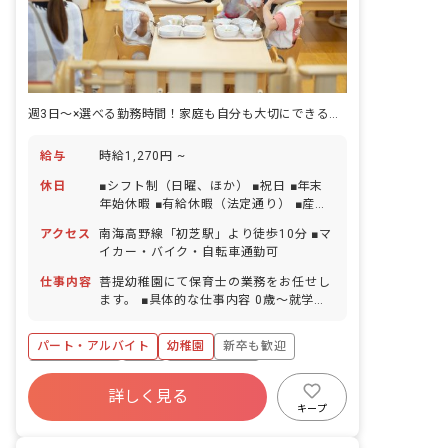
週3日～×選べる勤務時間！家庭も自分も大切にできる働き方、はじめませんか？
給与
時給1,270円 ~
休日
■シフト制（日曜、ほか） ■祝日 ■年末
年始休暇 ■有給休暇（法定通り） ■産前
産後・育児休暇 ■介護・看護休暇 ■慶弔
アクセス
南海高野線「初芝駅」より徒歩10分 ■マ
休暇
イカー・バイク・自転車通勤可
仕事内容
菩提幼稚園にて保育士の業務をお任せし
ます。 ■具体的な仕事内容 0歳～就学前
を対象とした認定こども園にて保育業務
をお願いします。 ＜具体的な業務＞ ・
パート・アルバイト
幼稚園
新卒も歓迎
登園／健康チェック、朝の受け⼊れ ・遊
びや散歩、製作／⾳楽／絵本などの活動
社会保険完備
有給
福利厚生充実
・給⾷やお昼寝、排せつなどの援助 ・⽇
詳しく見る
退職金制度
残業少なめ
昇給昇進あり
誌や連絡帳の記⼊ ・⾏事の企画／準備／
キープ
保護者対応 など ピアノのスキルに⾃信
産休育休制度
のない⽅も⼤丈夫です！