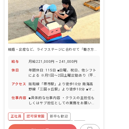
結婚・出産など、ライフステージに合わせて「働き方」を選べる環境です
給与
月給221,000円 ~ 241,000円
休日
年間休日: 115日 ■日曜、祝日、他シフト
による ※月1回～2回土曜出勤あり（平
日に振替休あり） ■夏季休暇（1日間）
アクセス
阪和線「堺市駅」より徒歩10分 南海高
■年末年始休暇（12/29～1/3） ■有給休
野線「三国ヶ丘駅」より徒歩10分 ■マイ
暇（取得率100％／半日単位での取得可
カー・バイク・自転車通勤可（無料駐輪
／5日以上の連休相談OK） ■産前産後・
仕事内容
■具体的な仕事内容 ・クラスの主担任も
場あり、駐車場月10,000円）
育児休暇
しくはサブ担任としての業務をお願いし
ます。 ※ポジションによって応募条件や
給与が異なります。
正社員
認可保育園
新卒も歓迎
ボーナス・賞与あり
社会保険完備
有給