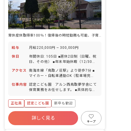
育休産休取得率100％！復帰後の時短勤務も可能、子育てしながら働けます
給与
月給220,000円 ~ 300,000円
休日
年間休日: 105日 ■週休2日制（日曜、祝
日、その他） ■年末年始休暇（12/30～
1/3） ■有給休暇（6カ月経過後10日付
アクセス
南海本線「鳥取ノ荘駅」より徒歩7分 ■
与／1時間・半日単位での取得可／5日以
マイカー・自転車通勤OK（駐車場完
上の連休相談OK） ■産前産後・育児休暇
備、駐車場代月2,000円の自己負担あ
（取得率100％・復帰率100％） ※お子
仕事内容
認定こども園 アルン西鳥取夢学舎にて
り） ※南海本線「尾崎駅」から自転車通
様の体調不良や行事による遅刻・早退・
保育業務をお任せします。 ■具体的な仕
勤の場合、駐輪場は園負担いたします。
欠席の相談も可
事内容 ・0歳～5歳児の保育業務 ・連絡
帳記入 ・週案、月案の作成 ・保護者対
正社員
認定こども園
新卒も歓迎
応 ＜施設について＞ ・子どもたちの健
やかな成長には、落ち着いた環境で過ご
ボーナス・賞与あり
すことが大切だと考えます。 ・くりの樹
詳しく見る
寮・住宅・家賃補助あり
社会保険完備
やみかんの樹など自然を通じて四季を感
キープ
じれるようになっています。 ・園庭は大
有給
福利厚生充実
退職金制度