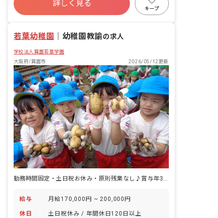
詳しく見る
退職金制度
昇給昇進あり
産休育休制度
キープ
社会福祉法人
若葉幼稚園
｜
幼稚園教諭
の求人
学校法人箕面若葉学園
大阪府/箕面市
2026/05/12更新
勤務時間固定・土日祝お休み・原則残業なし♪賞与年3回支給で収入も◎
給与
月給170,000円 ~ 200,000円
休日
土日祝休み / 年間休日120日以上