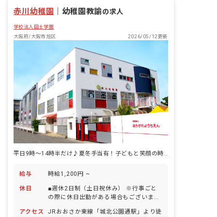
型遊具を入れず、自由な発想で園庭遊び
残業少なめ
赤川幼稚園
を楽しんでもらいたいと考えています。
｜
幼稚園教諭
の求人
＜先輩からのコメント＞ ・自分の働きか
学校法人田土学園
けで子どもの成長に繋がった時、嬉しく
感じる瞬間です。 ・子どもたちから得る
大阪府/大阪市旭区
2026/05/12更新
ものがたくさんあり、とてもやりがいの
ある仕事です。 ・子どもができなかった
ことができるようになった時に、嬉しく
温かい気持ちになります。
平日9時～14時半だけ♪夏冬手当有！子どもと笑顔の時間を育む幼稚園教諭
給与
時給1,200円 ~
休日
■週休2日制（土日祝休み） ※行事ごと
の際に休日出勤がある場合もございま
す。 ■創立記念日 ■夏期休暇、冬期休暇
アクセス
JRおおさか東線「城北公園通駅」より徒
（夏季保育のときは午前中出勤） ■有給