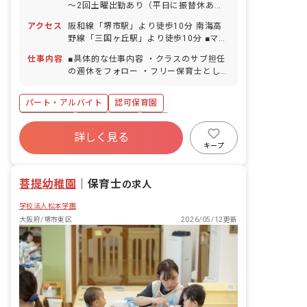
～2回土曜出勤あり（平日に振替休あ
り） ■夏季休暇（1日間） ■年末年始休
アクセス
阪和線「堺市駅」より徒歩10分 南海高
暇（12/29～1/3） ■有給休暇（取得率
野線「三国ヶ丘駅」より徒歩10分 ■マイ
100％／半日単位での取得可／5日以上
カー・バイク・自転車通勤可（無料駐輪
の連休相談OK） ■産前産後・育児休暇
仕事内容
■具体的な仕事内容 ・クラスのサブ担任
場あり、駐車場月10,000円）
の週休をフォロー ・フリー保育士として
各クラスのフォロー
パート・アルバイト
認可保育園
新卒も歓迎
社会保険完備
有給
詳しく見る
産休育休制度
社会福祉法人
車通勤可
キープ
未経験歓迎
複数園あり
菩提幼稚園
｜
保育士
の求人
学校法人松本学園
大阪府/堺市東区
2026/05/12更新