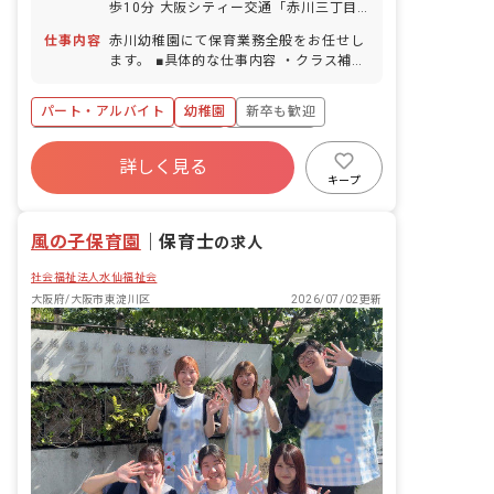
歩10分 大阪シティー交通「赤川三丁目
休暇（入職6カ月後から） ■慶弔休暇
バス停」もしくは「生江バス停」より徒
仕事内容
赤川幼稚園にて保育業務全般をお任せし
歩7分 ■自転車通勤OK！（駐輪場あり）
ます。 ■具体的な仕事内容 ・クラス補助
※担任欠席の時に保育をする可能性あり
パート・アルバイト
幼稚園
新卒も歓迎
ボーナス・賞与あり
有給
残業少なめ
詳しく見る
アットホーム
ブランクOK
設備充実
キープ
交通費支給
風の子保育園
｜
保育士
の求人
社会福祉法人水仙福祉会
大阪府/大阪市東淀川区
2026/07/02更新