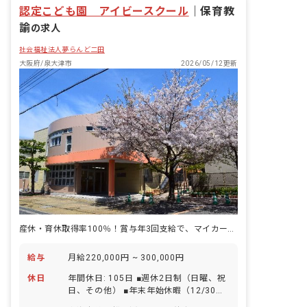
認定こども園 アイビースクール
｜
保育教
諭
の求人
社会福祉法人夢らんど二田
大阪府/泉大津市
2026/05/12更新
産休・育休取得率100％！賞与年3回支給で、マイカー通勤可能！
給与
月給220,000円 ~ 300,000円
休日
年間休日: 105日 ■週休2日制（日曜、祝
日、その他） ■年末年始休暇（12/30～
1/3） ■有給休暇（6カ月経過後10日付