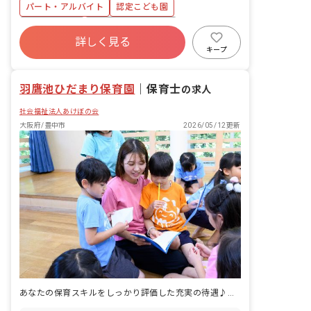
パート・アルバイト
認定こども園
入 ・園内外保育研修、各講習会へ参加
・保育室清掃、園庭清掃など ・週案、月
勤務地選択可
ボーナス・賞与あり
案の作成 ・地域貢献活動
詳しく見る
寮・住宅・家賃補助あり
社会保険完備
キープ
有給
福利厚生充実
退職金制度
残業少なめ
羽鷹池ひだまり保育園
｜
保育士
の求人
社会福祉法人あけぼの会
大阪府/豊中市
2026/05/12更新
あなたの保育スキルをしっかり評価した充実の待遇♪賞与年3回・残業なし