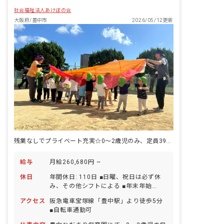
社会福祉法人あけぼの会
大阪府/豊中市
2026/05/12更新
残業なしでプライベート充実☆0～2歳児のみ、定員39名の保育園
給与
月給260,680円 ~
休日
年間休日: 110日 ■日曜、祝日は必ず休
み、その他シフトによる ■年末年始
（12/29～1/3） ■有給休暇（法定通り
アクセス
阪急電車宝塚線「豊中駅」より徒歩5分
付与／1時間単位で取得可／5日以上の連
■自転車通勤可
休取得可） ■産前産後・育児休暇（復帰
率80％） ■介護・看護休暇 ■慶弔休暇