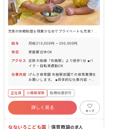
み」を共有できる家族のような存在を目
指しています。 3.地域に信頼され愛され
る施設 地域の方と積極的に交流を深め、
運営方針にご理解とご協力をいただき、
町全体で子育てを支援できるような環境
を目指しています。 4.職員が楽しく働け
充実の休暇制度＆残業少なめでプライベートも充実！心にゆとりをもてる保育
ること お父さんお母さんの代わりとして
たくさんの時間を子どもたちと一緒に過
給与
月給210,000円 ~ 300,000円
ごす我々職員は、常に子どもたちのお手
本でなければいけません。 職員の成長は
休日
家庭都合休OK
「保育の質の向上」につながります。
我々職員が明るく楽しく仕事をしてこ
アクセス
近鉄大阪線「布施駅」より徒歩1分 ■バ
そ、子どもたちがのびのび・わくわく・
イク・自転車通勤OK
げんきに過ごせる環境ができると考えて
仕事内容
げんき保育園 布施駅前園での保育業務を
います。 子どもたちにとってより良い環
お願いします。 ■具体的な仕事内容 ・0
境と従業員満足を重点課題とし、制度充
歳児～2歳児の担当 ・食事・排泄・着替
実に取り組んでいます。
えの補助 ・保護者との連絡対応 ・行事
正社員
小規模保育
勤務地選択可
の計画・運営 ■保育のこだわり 1.安全・
安心・快適 子どもたちのことを第一に考
ボーナス・賞与あり
え、施設設備や備品の選び方、配置な
詳しく見る
寮・住宅・家賃補助あり
社会保険完備
ど、細部に至るまで安全に配慮し、げん
キープ
きいっぱいのびのびと快適な一日を過ご
有給
福利厚生充実
退職金制度
す理想的な環境を目指しています。 職員
残業少なめ
なないろこども園
一人ひとりが子どもの立場・目線になっ
｜
保育教諭
の求人