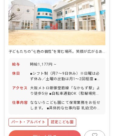
子どもたちの“七色の個性”を育む場所。笑顔が広がるあたたかいこども園♪
給与
時給1,177円 ~
休日
■シフト制（月7～9日休み）※日曜は必
ず休み／土曜の出勤は月1～2回程度 ■祝
日 ■年末年始休暇（6日間） ■有給休暇 ■
アクセス
大阪メトロ新御堂筋線「なかもず駅」よ
慶弔休暇 ■産前産後・育児休暇（取得率
り徒歩5分 ■自転車通勤OK（駐輪場完
100％・復帰率100％）
備）
仕事内容
なないろこども園にて保育業務をお任せ
します。 ■具体的な仕事内容 乳幼児の保
育・教育及び付随する業務 ・指導計画、
行動カリキュラム作成 ・日誌、連絡帳記
パート・アルバイト
認定こども園
入 ・園内外保育研修、各講習会へ参加
・保育室清掃、園庭清掃など ・週案、月
勤務地選択可
ボーナス・賞与あり
案の作成 ・地域貢献活動