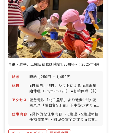
早番・遅番、土曜日勤務は時給1,350円〜！2025年4月1日開園！
給与
時給1,250円 ~ 1,450円
休日
■日曜日、祝日、シフトによる ■年末年
始休暇（12/29～1/3） ■有給休暇（試
用期間経過後に法定日数を付与／取得率
アクセス
阪急電鉄「北千里駅」より徒歩12分 阪
100％／半日単位での取得可／5日以上
急バス「藤白台5丁目」下車徒歩すぐ ■
の連休相談OK） ■慶弔休暇（条件あり、
自転車通勤OK
特別休暇） ■産前産後・育児休暇（取得
仕事内容
■具体的な仕事内容 ・0歳児～5歳児の担
率・復帰率ともに100％） ■看護休暇・
任補佐業務 ・園児の安全見守り ■保育理
介護休暇 ※お子様の体調不良や行事によ
念 「子どもたちの笑顔と未来のために」
る、遅刻・早退・欠勤などの相談も柔軟
安全に配慮した環境のもと、こどもたち