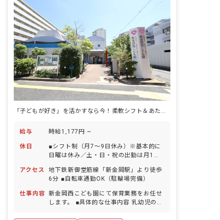
「子どもが好き」を活かすなら今！柔軟シフト＆あたたかい職場環境♪
給与
時給1,177円 ~
休日
■シフト制（月7～9日休み）※基本的に
日曜は休み／土・日・祝の出勤は月1～2
回程度 ■祝日 ■年末年始休暇（6日間） ■
アクセス
地下鉄新御堂筋線「新金岡駅」より徒歩
有給休暇（取得率90％） ■慶弔休暇 ■産
6分 ■自転車通勤OK（駐輪場完備）
前産後・育児休暇（取得率100％・復帰
率100％）
仕事内容
新金岡西こども園にて保育業務をお任せ
します。 ■具体的な仕事内容 乳幼児の保
育・教育及び付随する業務 ・指導計画、
行動カリキュラム作成 ・日誌、連絡帳記