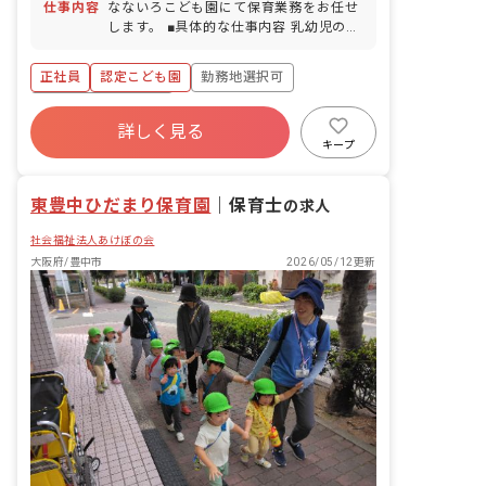
100％）
仕事内容
なないろこども園にて保育業務をお任せ
境と従業員満足を重点課題とし、制度充
します。 ■具体的な仕事内容 乳幼児の保
実に取り組んでいます。
育・教育及び付随する業務 ・指導計画、
行動カリキュラム作成 ・日誌、連絡帳記
正社員
認定こども園
勤務地選択可
入 ・園内外保育研修、各講習会へ参加
・保育室清掃、園庭清掃など ・週案、月
ボーナス・賞与あり
案の作成 ・地域貢献活動
詳しく見る
寮・住宅・家賃補助あり
社会保険完備
キープ
有給
福利厚生充実
退職金制度
残業少なめ
東豊中ひだまり保育園
｜
保育士
の求人
社会福祉法人あけぼの会
大阪府/豊中市
2026/05/12更新