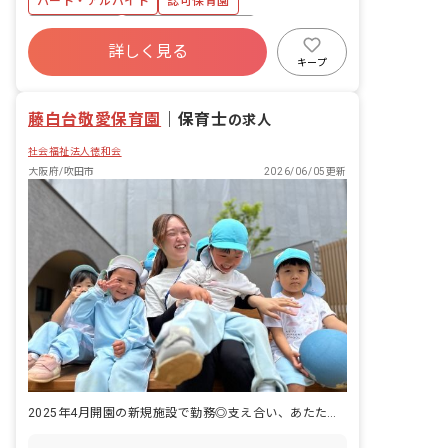
パート・アルバイト
認可保育園
に対応いたします。
の笑顔のため、そして豊かな感性を育む
ため、深い愛情をもって接することを保
勤務地選択可
ボーナス・賞与あり
育理念としています。 ■保育の特徴 「考
詳しく見る
社会保険完備
有給
福利厚生充実
え・表現できる力を育む」 英語・体操・
キープ
リトミックや造形など、子どもたちの感
退職金制度
残業少なめ
産休育休制度
性を育む体験を用意します。 ※外部講師
藤白台敬愛保育園
が子ども達と一緒に活動します。
｜
保育士
の求人
社会福祉法人徳和会
大阪府/吹田市
2026/06/05更新
2025年4月開園の新規施設で勤務◎支え合い、あたたかな保育を実践。