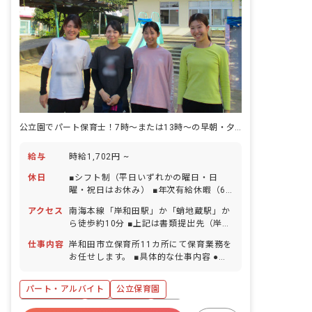
公立園でパート保育士！7時～または13時～の早朝・夕方固定勤務シフト
給与
時給1,702円 ~
休日
■シフト制（平日いずれかの曜日・日
曜・祝日はお休み） ■年次有給休暇（6
カ月勤務経過後付与） ■年末年始休暇 ■
アクセス
南海本線「岸和田駅」か「蛸地蔵駅」か
忌引休暇 ※以下適応条件ありの休暇 ■夏
ら徒歩約10分 ■上記は書類提出先（岸和
期休暇（6月～10月） ■結婚休暇 ■不妊
田市役所）のアクセス情報です。勤務地
治療のための休暇 ■産前産後・育児休暇
仕事内容
岸和田市立保育所11カ所にて保育業務を
は配属先により異なります。 ■各施設へ
■介護・看護休暇
お任せします。 ■具体的な仕事内容 ●早
はバイク、自転車通勤も可能です。 ■マ
朝保育士 子どもたちが気持ちよく登園で
イカー通勤は要調整です。
きるように、開所準備をします。 ・登園
パート・アルバイト
公立保育園
準備 ・保護者対応 ・クラスへの保育応
援 ・その他用務（清掃、湯茶準備等の用
勤務地選択可
社会保険完備
有給