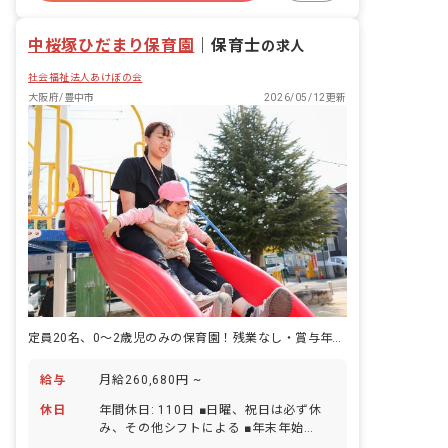
有給
退職金制度
残業少なめ
昇給昇進あり
中桜塚ひだまり保育園
｜
保育士
の求人
社会福祉法人あけぼの会
大阪府/豊中市
2026/05/12更新
定員20名、0～2歳児のみの保育園！残業なし・賞与年3回・経験不問♪
給与
月給260,680円 ~
休日
年間休日: 110日 ■日曜、祝日は必ず休
み、その他シフトによる ■年末年始
（12/29～1/3） ■有給休暇（法定通り