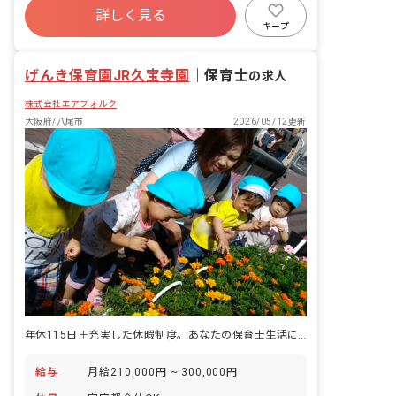
務も含む） ●夕方保育士 子どもたちと一
詳しく見る
福利厚生充実
産休育休制度
未経験歓迎
緒に遊びながらお迎えを待ちます。 ・保
キープ
護者対応 ・クラスへの保育応援 ・その
新卒も歓迎
アットホーム
他用務（清掃、湯茶準備等の用務も含
げんき保育園JR久宝寺園
む） ・閉園作業
｜
保育士
の求人
株式会社エアフォルク
大阪府/八尾市
2026/05/12更新
年休115日＋充実した休暇制度。あなたの保育士生活に、ゆとりを♪
給与
月給210,000円 ~ 300,000円