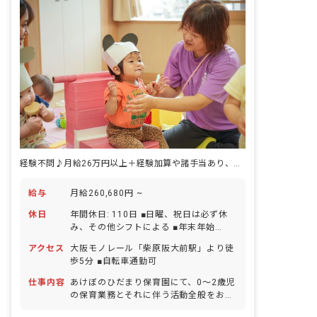
経験不問♪月給26万円以上＋経験加算や諸手当あり、賞与3回！
給与
月給260,680円 ~
休日
年間休日: 110日 ■日曜、祝日は必ず休
み、その他シフトによる ■年末年始
（12/29～1/3） ■有給休暇（法定通り
アクセス
大阪モノレール「柴原阪大前駅」より徒
付与／1時間単位で取得可／5日間以上の
歩5分 ■自転車通勤可
連休は応相談） ■産前産後・育児休暇
（復帰率100％） ■介護・看護休暇 ■慶
仕事内容
あけぼのひだまり保育園にて、0〜2歳児
弔休暇
の保育業務とそれに伴う活動全般をお任
せします。