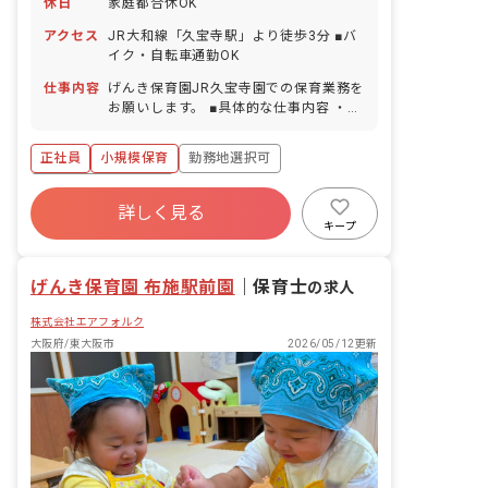
休日
家庭都合休OK
アクセス
JR大和線「久宝寺駅」より徒歩3分 ■バ
イク・自転車通勤OK
仕事内容
げんき保育園JR久宝寺園での保育業務を
お願いします。 ■具体的な仕事内容 ・0
歳児～2歳児の担当 ・食事・排泄・着替
えの補助 ・保護者との連絡対応 ・行事
正社員
小規模保育
勤務地選択可
の計画・運営 ■保育のこだわり 1.安全・
安心・快適 子どもたちのことを第一に考
ボーナス・賞与あり
え、施設設備や備品の選び方、配置な
詳しく見る
寮・住宅・家賃補助あり
社会保険完備
ど、細部に至るまで安全に配慮し、げん
キープ
きいっぱいのびのびと快適な一日を過ご
有給
福利厚生充実
退職金制度
す理想的な環境を目指しています。 職員
残業少なめ
げんき保育園 布施駅前園
一人ひとりが子どもの立場・目線になっ
｜
保育士
の求人
て安全意識の向上を図ると共により安
株式会社エアフォルク
全・安心の質を高めています。 2.いつも
そばに 3歳までの成長・育児が、生涯に
大阪府/東大阪市
2026/05/12更新
わたる人格形成の基礎を培う重要なもの
だと考えています。 この大事な時期を一
緒に過ごす責任を自覚し、職員と子ども
たちが一つの家族のように仲良く楽しく
過ごせるように心がけています。 子ども
たちや保護者の方々と、いつも・そば
に・一緒になって「喜び・悲しみ・悩