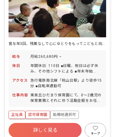
賞与年3回、残業なしで心にゆとりをもってこどもと向き合える保育園♪
給与
月給260,680円 ~
休日
年間休日: 110日 ■日曜、祝日は必ず休
み、その他シフトによる ■年末年始
（12/29～1/3） ■有給休暇（法定通り
アクセス
急行電鉄南北線「桃山台駅」より徒歩15
付与／1時間単位で取得可／5日以上の連
分 ■自転車通勤可
休取得可） ■産前産後・育児休暇（復帰
率100％） ■介護・看護休暇 ■慶弔休暇
仕事内容
東泉丘ひだまり保育園にて、0〜2歳児の
保育業務とそれに伴う活動全般をお任せ
します。
正社員
認可保育園
勤務地選択可
ボーナス・賞与あり
詳しく見る
寮・住宅・家賃補助あり
社会保険完備
キープ