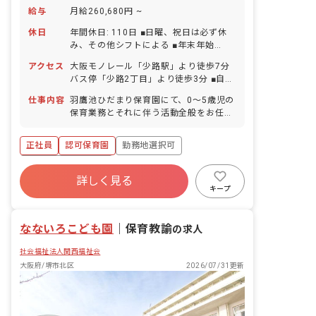
給与
月給260,680円 ~
休日
年間休日: 110日 ■日曜、祝日は必ず休
み、その他シフトによる ■年末年始
（12/29～1/3） ■有給休暇（法定通り
アクセス
大阪モノレール「少路駅」より徒歩7分
付与／1時間単位で取得可／5日以上の連
バス停「少路2丁目」より徒歩3分 ■自転
休取得可） ■産前産後・育児休暇（復帰
車通勤可
率100％） ■介護・看護休暇 ■慶弔休暇
仕事内容
羽鷹池ひだまり保育園にて、0〜5歳児の
保育業務とそれに伴う活動全般をお任せ
します。
正社員
認可保育園
勤務地選択可
ボーナス・賞与あり
詳しく見る
寮・住宅・家賃補助あり
社会保険完備
キープ
有給
退職金制度
残業少なめ
昇給昇進あり
なないろこども園
｜
保育教諭
の求人
社会福祉法人関西福祉会
大阪府/堺市北区
2026/07/31更新