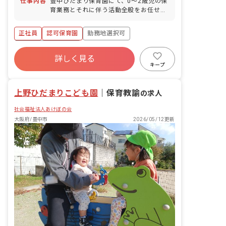
仕事内容
豊中ひだまり保育園にて、0〜2歳児の保
育業務とそれに伴う活動全般をお任せし
ます。
正社員
認可保育園
勤務地選択可
ボーナス・賞与あり
詳しく見る
寮・住宅・家賃補助あり
社会保険完備
キープ
有給
退職金制度
残業少なめ
昇給昇進あり
上野ひだまりこども園
｜
保育教諭
の求人
社会福祉法人あけぼの会
大阪府/豊中市
2026/05/12更新