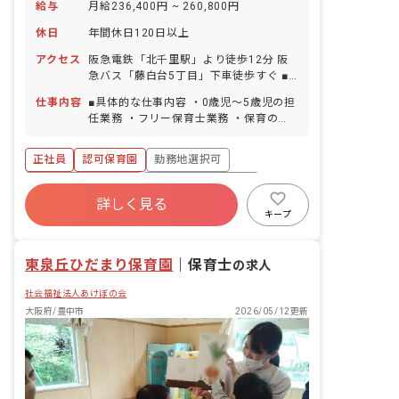
給与
月給236,400円 ~ 260,800円
休日
年間休日120日以上
アクセス
阪急電鉄「北千里駅」より徒歩12分 阪
急バス「藤白台5丁目」下車徒歩すぐ ■
自転車通勤OK
仕事内容
■具体的な仕事内容 ・0歳児～5歳児の担
任業務 ・フリー保育士業務 ・保育の記
録 ・週案、月案の作成 ・保護者対応
（アプリ） ※午後はパートの先生が見守
正社員
認可保育園
勤務地選択可
りしてくれることが多いため、午後はタ
ブレット記録の時間も確保できます。 ■
ボーナス・賞与あり
年間休日120日以上
保育理念 「子どもたちの笑顔と未来のた
詳しく見る
寮・住宅・家賃補助あり
社会保険完備
めに」 安全に配慮した環境のもと、こど
キープ
もたちの笑顔のため、そして豊かな感性
有給
福利厚生充実
退職金制度
を育むため、深い愛情をもって接するこ
東泉丘ひだまり保育園
とを保育理念としています。 ■保育の特
｜
保育士
の求人
徴 「考え・表現できる力を育む」 英
社会福祉法人あけぼの会
語・体操・リトミックや造形など、子ど
もたちの感性を育む体験を用意します。
大阪府/豊中市
2026/05/12更新
※外部講師が子ども達と一緒に活動しま
す。