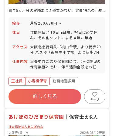
賞与5カ月分の実績あり♪残業がない、定員19名の小規模園で働きませんか？
給与
月給260,680円 ~
休日
年間休日: 110日 ■日曜、祝日は必ず休
み、その他シフトによる ■年末年始
（12/29～1/3） ■有給休暇（法定通り
アクセス
大阪北急行電鉄「桃山台駅」より徒歩20
付与） ■産前産後・育児休暇 ■介護・看
分 バス停「東豊中小学校」より徒歩7分
護休暇 ■慶弔休暇
仕事内容
東豊中ひだまり保育園にて、0〜2歳児の
保育業務とそれに伴う活動全般をお任せ
します。
正社員
小規模保育
勤務地選択可
ボーナス・賞与あり
詳しく見る
寮・住宅・家賃補助あり
社会保険完備
キープ
有給
退職金制度
残業少なめ
昇給昇進あり
あけぼのひだまり保育園
｜
保育士
の求人
社会福祉法人あけぼの会
大阪府/豊中市
2026/05/12更新