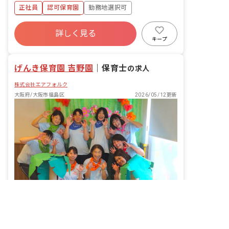
正社員
認可保育園
勤務地選択可
ボーナス・賞与あり
詳しく見る
寮・住宅・家賃補助あり
社会保険完備
キープ
有給
退職金制度
残業少なめ
昇給昇進あり
げんき保育園 吉野園
｜
保育士
の求人
株式会社エアフォルク
大阪府/大阪市福島区
2026/05/12更新
非公開の求人多数！ 紹介登録はこちら
大阪府の求人を紹介してもらう
充実した休暇制度や福利厚生あり☆0～2歳児の成長を丁寧に見守る保育を