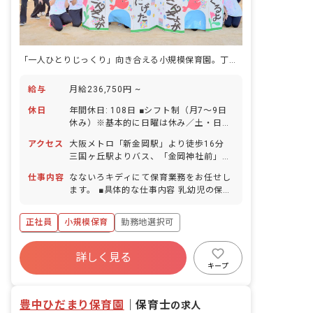
「一人ひとりじっくり」向き合える小規模保育園。丁寧な保育をしませんか？
給与
月給236,750円 ~
休日
年間休日: 108日 ■シフト制（月7～9日
休み）※基本的に日曜は休み／土・日・
祝の出勤は月1～2回程度 ■祝日 ■年末年
アクセス
大阪メトロ「新金岡駅」より徒歩16分
始休暇（6日間） ■有給休暇（取得率
三国ヶ丘駅よりバス、「金岡神社前」バ
90％） ■慶弔休暇 ■産前産後・育児休暇
ス停下車、徒歩7分 ■自転車通勤OK（駐
（取得率100％・復帰率100％）
仕事内容
なないろキディにて保育業務をお任せし
輪場完備）
ます。 ■具体的な仕事内容 乳幼児の保
育・教育及び付随する業務 ・指導計画、
行動カリキュラム作成 ・日誌、連絡帳記
正社員
小規模保育
勤務地選択可
入 ・園内外保育研修、各講習会へ参加
・保育室清掃、園庭清掃など ・週案、月
ボーナス・賞与あり
案の作成 ・地域貢献活動
詳しく見る
寮・住宅・家賃補助あり
社会保険完備
キープ
有給
福利厚生充実
退職金制度
残業少なめ
豊中ひだまり保育園
｜
保育士
の求人