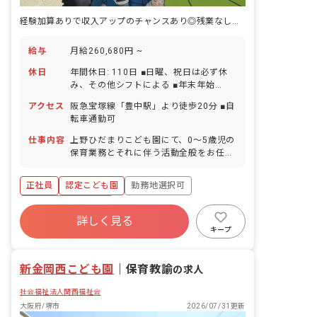
経験加算ありで収入アップのチャンスあり◎残業なし・住宅補助制度あり！
給与
月給260,680円 ~
休日
年間休日: 110日 ■日曜、祝日は必ず休
み、その他シフトによる ■年末年始
（12/29～1/3） ■有給休暇（法定通り
アクセス
阪急宝塚線「豊中駅」より徒歩20分 ■自
付与／1時間単位で取得可／5日以上の連
転車通勤可
休取得可） ■産前産後・育児休暇 ■介
護・看護休暇 ■慶弔休暇
仕事内容
上野ひだまりこども園にて、0〜5歳児の
保育業務とそれに伴う活動全般をお任せ
します。
正社員
認定こども園
勤務地選択可
ボーナス・賞与あり
詳しく見る
寮・住宅・家賃補助あり
社会保険完備
キープ
有給
退職金制度
残業少なめ
昇給昇進あり
新金岡西こども園
｜
保育教諭
の求人
社会福祉法人関西福祉会
大阪府/堺市
2026/07/31更新