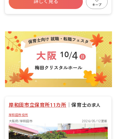
詳しく見る
寮・住宅・家賃補助あり
社会保険完備
キープ
有給
福利厚生充実
退職金制度
残業少なめ
岸和田市立保育所11カ所
｜
保育士
の求人
岸和田市役所
大阪府/岸和田市
2026/05/12更新