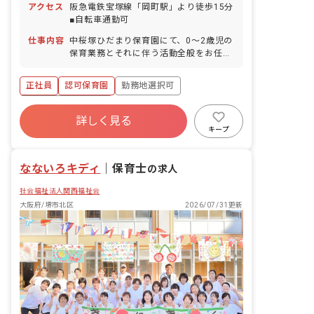
アクセス
阪急電鉄宝塚線「岡町駅」より徒歩15分
付与／1時間単位で取得可／5日以上の連
■自転車通勤可
休取得可） ■産前産後・育児休暇（復帰
率100％） ■介護・看護休暇 ■慶弔休暇
仕事内容
中桜塚ひだまり保育園にて、0〜2歳児の
保育業務とそれに伴う活動全般をお任せ
します。
正社員
認可保育園
勤務地選択可
ボーナス・賞与あり
詳しく見る
寮・住宅・家賃補助あり
社会保険完備
キープ
有給
退職金制度
残業少なめ
昇給昇進あり
なないろキディ
｜
保育士
の求人
社会福祉法人関西福祉会
大阪府/堺市北区
2026/07/31更新