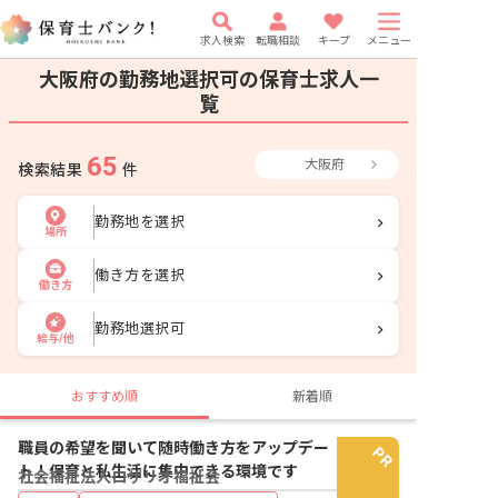
求人検索
転職相談
キープ
メニュー
大阪府の勤務地選択可の保育士求人一
覧
65
大阪府
検索結果
件
勤務地を選択
場所
働き方を選択
働き方
勤務地選択可
給与/他
おすすめ順
新着順
職員の希望を聞いて随時働き方をアップデー
ト！保育と私生活に集中できる環境です
社会福祉法人ロザリオ福祉会