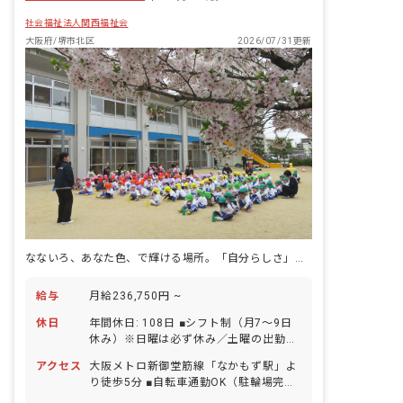
て安全意識の向上を図ると共により安
社会福祉法人関西福祉会
全・安心の質を高めています。 2.いつも
そばに 3歳までの成長・育児が、生涯に
大阪府/堺市北区
2026/07/31更新
わたる人格形成の基礎を培う重要なもの
だと考えています。 この大事な時期を一
緒に過ごす責任を自覚し、職員と子ども
たちが一つの家族のように仲良く楽しく
過ごせるように心がけています。 子ども
たちや保護者の方々と、いつも・そば
に・一緒になって「喜び・悲しみ・悩
み」を共有できる家族のような存在を目
指しています。 3.地域に信頼され愛され
る施設 地域の方と積極的に交流を深め、
運営方針にご理解とご協力をいただき、
町全体で子育てを支援できるような環境
を目指しています。 4.職員が楽しく働け
なないろ、あなた色、で輝ける場所。「自分らしさ」を大切にイキイキ働く。
ること お父さんお母さんの代わりとして
たくさんの時間を子どもたちと一緒に過
給与
月給236,750円 ~
ごす我々職員は、常に子どもたちのお手
本でなければいけません。 職員の成長は
休日
年間休日: 108日 ■シフト制（月7～9日
「保育の質の向上」につながります。
休み）※日曜は必ず休み／土曜の出勤は
我々職員が明るく楽しく仕事をしてこ
月1～2回程度 ■祝日 ■年末年始休暇（6
そ、子どもたちがのびのび・わくわく・
アクセス
大阪メトロ新御堂筋線「なかもず駅」よ
日間） ■有給休暇 ■慶弔休暇 ■産前産
げんきに過ごせる環境ができると考えて
り徒歩5分 ■自転車通勤OK（駐輪場完
後・育児休暇（取得率100％・復帰率
います。 子どもたちにとってより良い環
備）