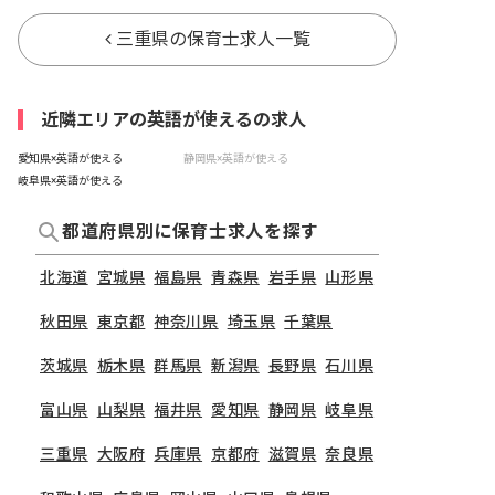
三重県の保育士求人一覧
近隣エリアの英語が使えるの求人
愛知県×英語が使える
静岡県×英語が使える
岐阜県×英語が使える
都道府県別に保育士求人を探す
北海道
宮城県
福島県
青森県
岩手県
山形県
秋田県
東京都
神奈川県
埼玉県
千葉県
茨城県
栃木県
群馬県
新潟県
長野県
石川県
富山県
山梨県
福井県
愛知県
静岡県
岐阜県
三重県
大阪府
兵庫県
京都府
滋賀県
奈良県