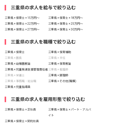
三重県の求人を給与で絞り込む
三重県 × 保育士 × 15万円〜
三重県 × 保育士 × 18万円〜
三重県 × 保育士 × 22万円〜
三重県 × 保育士 × 25万円〜
三重県 × 保育士 × 27万円〜
三重県 × 保育士 × 30万円〜
三重県の求人を職種で絞り込む
三重県 × 保育士
三重県 × 保育補助
三重県 × 園長
三重県 × 主任
三重県 × 幼稚園教諭
三重県 × 保育教諭
三重県 × 児童発達支援管理責任者
三重県 × 看護師
三重県 × 栄養士
三重県 × 調理師
三重県 × 事務職・総合職
三重県 × その他(職種)
三重県 × 児童指導員
三重県の求人を雇用形態で絞り込む
三重県 × 保育士 × 正社員
三重県 × 保育士 × パート・アルバ
イト
三重県 × 保育士 × 契約社員