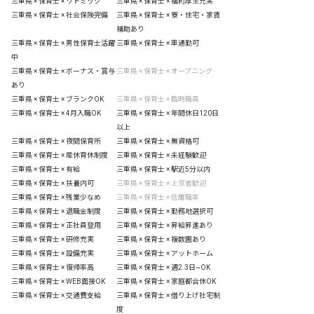
三重県 × 保育士 × リトミック
三重県 × 保育士 × 福利厚生充実
三重県 × 保育士 × 社会保険完備
三重県 × 保育士 × 寮・住宅・家賃
補助あり
三重県 × 保育士 × 男性保育士活躍
三重県 × 保育士 × 車通勤可
中
三重県 × 保育士 × ボーナス・賞与
三重県 × 保育士 × オープニング
あり
三重県 × 保育士 × ブランクOK
三重県 × 保育士 × 臨時職員
三重県 × 保育士 × 4月入職OK
三重県 × 保育士 × 年間休日120日
以上
三重県 × 保育士 × 夜間保育所
三重県 × 保育士 × 無資格可
三重県 × 保育士 × 産休育休制度
三重県 × 保育士 × 未経験歓迎
三重県 × 保育士 × 有給
三重県 × 保育士 × 駅近5分以内
三重県 × 保育士 × 扶養内可
三重県 × 保育士 × 上京者歓迎
三重県 × 保育士 × 残業少なめ
三重県 × 保育士 × 低離職率
三重県 × 保育士 × 退職金制度
三重県 × 保育士 × 勤務地選択可
三重県 × 保育士 × 正社員登用
三重県 × 保育士 × 昇給昇進あり
三重県 × 保育士 × 研修充実
三重県 × 保育士 × 複数園あり
三重県 × 保育士 × 設備充実
三重県 × 保育士 × アットホーム
三重県 × 保育士 × 復帰率高
三重県 × 保育士 × 週2.3日~OK
三重県 × 保育士 × WEB面接OK
三重県 × 保育士 × 家庭都合休OK
三重県 × 保育士 × 交通費支給
三重県 × 保育士 × 借り上げ社宅制
度