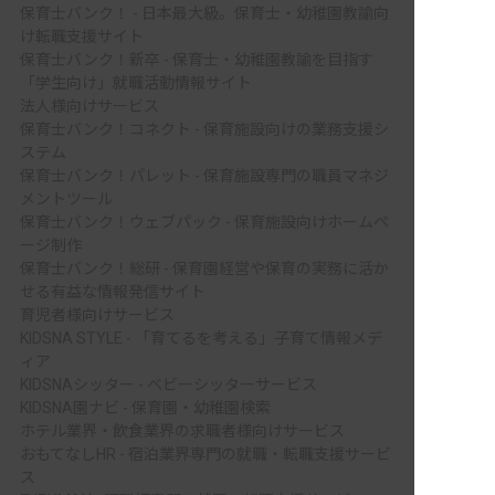
保育士バンク！ - 日本最大級。保育士・幼稚園教諭向
け転職支援サイト
保育士バンク！新卒 - 保育士・幼稚園教諭を目指す
「学生向け」就職活動情報サイト
法人様向けサービス
保育士バンク！コネクト - 保育施設向けの業務支援シ
ステム
保育士バンク！パレット - 保育施設専門の職員マネジ
メントツール
保育士バンク！ウェブパック - 保育施設向けホームペ
ージ制作
保育士バンク！総研 - 保育園経営や保育の実務に活か
せる有益な情報発信サイト
育児者様向けサービス
KIDSNA STYLE - 「育てるを考える」子育て情報メデ
ィア
KIDSNAシッター - ベビーシッターサービス
KIDSNA園ナビ - 保育園・幼稚園検索
ホテル業界・飲食業界の求職者様向けサービス
おもてなしHR - 宿泊業界専門の就職・転職支援サービ
ス