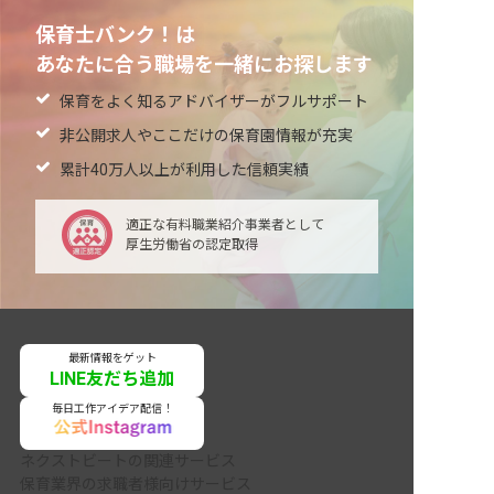
保育士バンク！は
あなたに合う職場を一緒にお探します
保育をよく知るアドバイザーがフルサポート
非公開求人やここだけの保育園情報が充実
累計40万人以上が利用した信頼実績
適正な有料職業紹介事業者として
厚生労働省の認定取得
最新情報をゲット
LINE友だち追加
毎日工作アイデア配信！
ネクストビートの関連サービス
保育業界の求職者様向けサービス