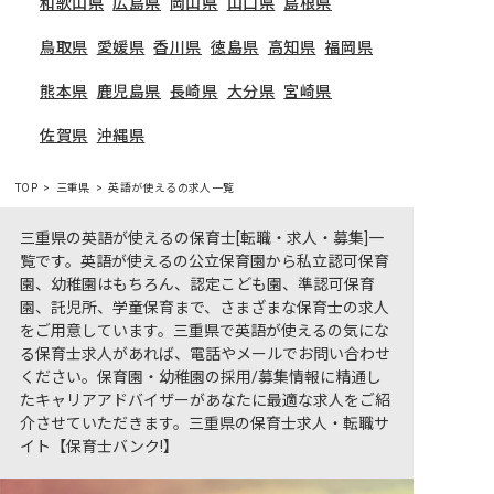
和歌山県
広島県
岡山県
山口県
島根県
鳥取県
愛媛県
香川県
徳島県
高知県
福岡県
熊本県
鹿児島県
長崎県
大分県
宮崎県
佐賀県
沖縄県
TOP
三重県
英語が使えるの求人一覧
三重県の英語が使えるの保育士[転職・求人・募集]一
覧です。英語が使えるの公立保育園から私立認可保育
園、幼稚園はもちろん、認定こども園、準認可保育
園、託児所、学童保育まで、さまざまな保育士の求人
をご用意しています。三重県で英語が使えるの気にな
る保育士求人があれば、電話やメールでお問い合わせ
ください。保育園・幼稚園の採用/募集情報に精通し
たキャリアアドバイザーがあなたに最適な求人をご紹
介させていただきます。三重県の保育士求人・転職サ
イト【保育士バンク!】