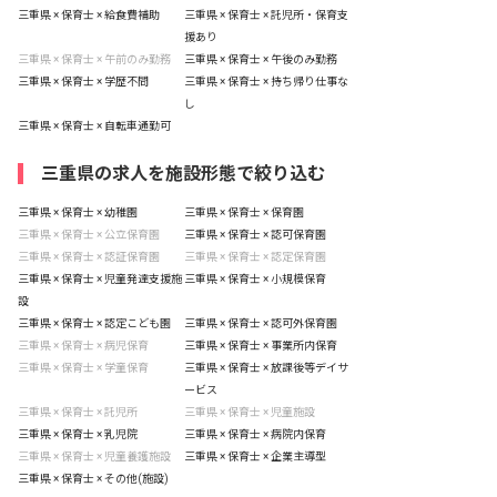
三重県 × 保育士 × 給食費補助
三重県 × 保育士 × 託児所・保育支
援あり
三重県 × 保育士 × 午前のみ勤務
三重県 × 保育士 × 午後のみ勤務
三重県 × 保育士 × 学歴不問
三重県 × 保育士 × 持ち帰り仕事な
し
三重県 × 保育士 × 自転車通勤可
三重県の求人を施設形態で絞り込む
三重県 × 保育士 × 幼稚園
三重県 × 保育士 × 保育園
三重県 × 保育士 × 公立保育園
三重県 × 保育士 × 認可保育園
三重県 × 保育士 × 認証保育園
三重県 × 保育士 × 認定保育園
三重県 × 保育士 × 児童発達支援施
三重県 × 保育士 × 小規模保育
設
三重県 × 保育士 × 認定こども園
三重県 × 保育士 × 認可外保育園
三重県 × 保育士 × 病児保育
三重県 × 保育士 × 事業所内保育
三重県 × 保育士 × 学童保育
三重県 × 保育士 × 放課後等デイサ
ービス
三重県 × 保育士 × 託児所
三重県 × 保育士 × 児童施設
三重県 × 保育士 × 乳児院
三重県 × 保育士 × 病院内保育
三重県 × 保育士 × 児童養護施設
三重県 × 保育士 × 企業主導型
三重県 × 保育士 × その他(施設)