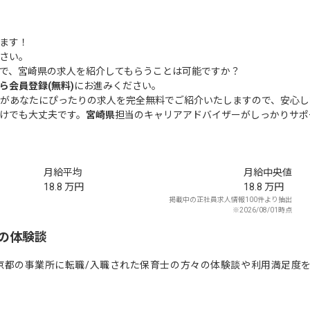
ます！
さい。
で、宮崎県の求人を紹介してもらうことは可能ですか？
ら会員登録(無料)
にお進みください。
があなたにぴったりの求人を完全無料でご紹介いたしますので、安心し
けでも大丈夫です。
宮崎県
担当のキャリアアドバイザーがしっかりサポ
月給平均
月給中央値
18.8
万円
18.8
万円
掲載中の正社員求人情報100件より抽出
※2026/08/01時点
の体験談
京都の事業所に転職/入職された保育士の方々の体験談や利用満足度