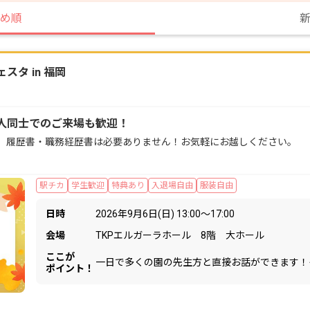
め順
タ in 福岡
人同士でのご来場も歓迎！
。履歴書・職務経歴書は必要ありません！お気軽にお越しください。
駅チカ
学生歓迎
特典あり
入退場自由
服装自由
日時
2026年9月6日(日) 13:00〜17:00
会場
TKPエルガーラホール 8階 大ホール
ここが
一日で多くの園の先生方と直接お話ができます！
ポイント！