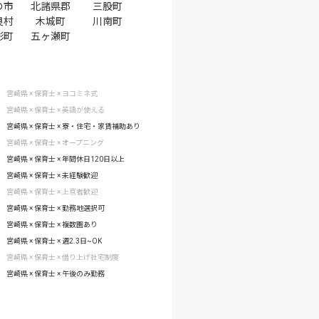
の市
北諸県郡
三股町
良村
木城町
川南町
影町
五ヶ瀬町
宮崎県 × 保育士 × ヨコミネ式
宮崎県 × 保育士 × 英語が使える
宮崎県 × 保育士 × 寮・住宅・家賃補助あり
宮崎県 × 保育士 × オープニング
宮崎県 × 保育士 × 年間休日120日以上
宮崎県 × 保育士 × 未経験歓迎
宮崎県 × 保育士 × 上京者歓迎
宮崎県 × 保育士 × 勤務地選択可
宮崎県 × 保育士 × 複数園あり
宮崎県 × 保育士 × 週2.3日~OK
宮崎県 × 保育士 × 借り上げ社宅制度
宮崎県 × 保育士 × 午後のみ勤務