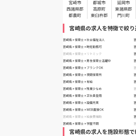
宮崎市
都城市
延岡市
西諸県郡
高原町
東諸県郡
都農町
東臼杵郡
門川町
宮崎県の求人を特徴で絞り
宮崎県 × 保育士 × 社会福祉法人
宮
宮崎県 × 保育士 × 時短勤務可
宮
宮崎県 × 保育士 × リトミック
宮
宮崎県 × 保育士 × 男性保育士活躍中
宮
宮崎県 × 保育士 × ブランクOK
宮
宮崎県 × 保育士 × 夜間保育所
宮
宮崎県 × 保育士 × 有給
宮
宮崎県 × 保育士 × 残業少なめ
宮
宮崎県 × 保育士 × 正社員登用
宮
宮崎県 × 保育士 × 設備充実
宮
宮崎県 × 保育士 × WEB面接OK
宮
宮崎県 × 保育士 × 給食費補助
宮
宮崎県 × 保育士 × 学歴不問
宮
宮崎県の求人を施設形態で