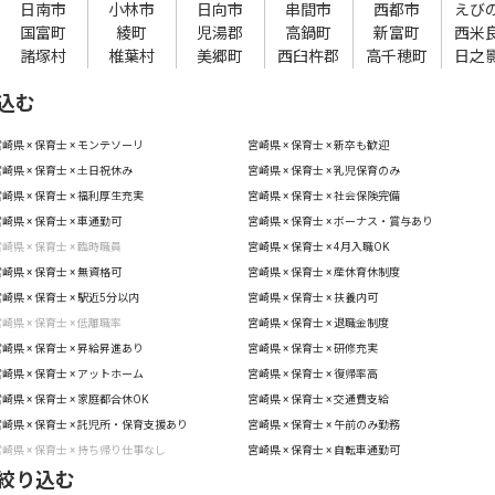
日南市
小林市
日向市
串間市
西都市
えび
国富町
綾町
児湯郡
高鍋町
新富町
西米
諸塚村
椎葉村
美郷町
西臼杵郡
高千穂町
日之
込む
崎県 × 保育士 × モンテソーリ
宮崎県 × 保育士 × 新卒も歓迎
崎県 × 保育士 × 土日祝休み
宮崎県 × 保育士 × 乳児保育のみ
崎県 × 保育士 × 福利厚生充実
宮崎県 × 保育士 × 社会保険完備
崎県 × 保育士 × 車通勤可
宮崎県 × 保育士 × ボーナス・賞与あり
崎県 × 保育士 × 臨時職員
宮崎県 × 保育士 × 4月入職OK
崎県 × 保育士 × 無資格可
宮崎県 × 保育士 × 産休育休制度
崎県 × 保育士 × 駅近5分以内
宮崎県 × 保育士 × 扶養内可
崎県 × 保育士 × 低離職率
宮崎県 × 保育士 × 退職金制度
崎県 × 保育士 × 昇給昇進あり
宮崎県 × 保育士 × 研修充実
崎県 × 保育士 × アットホーム
宮崎県 × 保育士 × 復帰率高
崎県 × 保育士 × 家庭都合休OK
宮崎県 × 保育士 × 交通費支給
崎県 × 保育士 × 託児所・保育支援あり
宮崎県 × 保育士 × 午前のみ勤務
崎県 × 保育士 × 持ち帰り仕事なし
宮崎県 × 保育士 × 自転車通勤可
絞り込む