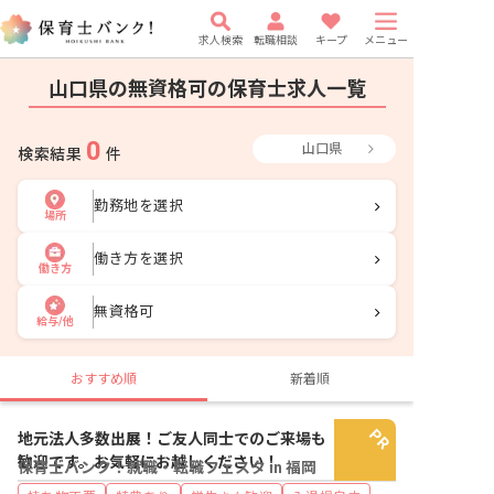
求人検索
転職相談
キープ
メニュー
山口県の無資格可の保育士求人一覧
0
山口県
検索結果
件
勤務地を選択
場所
働き方を選択
働き方
無資格可
給与/他
おすすめ順
新着順
地元法人多数出展！ご友人同士でのご来場も
歓迎です。お気軽にお越しください！
保育士バンク！就職・転職フェスタ in 福岡