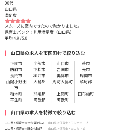
30代
山口県
満足度
スムーズに案内できたので助かりました。
保育士バンク！利用満足度（山口県）
平均
4.9
/5.0
山口県の求人を市区町村で絞り込む
下関市
宇部市
山口市
萩市
防府市
下松市
岩国市
光市
長門市
柳井市
美祢市
周南市
山陽小野田
大島郡
周防大島町
玖珂郡
市
和木町
熊毛郡
上関町
田布施町
平生町
阿武郡
阿武町
山口県の求人を特徴で絞り込む
山口県 × 保育士 × 社会福祉法人
山口県 × 保育士 × モンテソーリ
山口県 × 保育士 × 新卒も歓迎
山口県 × 保育士 × ヨコミネ式