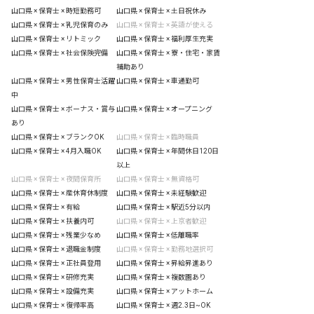
山口県 × 保育士 × 時短勤務可
山口県 × 保育士 × 土日祝休み
山口県 × 保育士 × 乳児保育のみ
山口県 × 保育士 × 英語が使える
山口県 × 保育士 × リトミック
山口県 × 保育士 × 福利厚生充実
山口県 × 保育士 × 社会保険完備
山口県 × 保育士 × 寮・住宅・家賃
補助あり
山口県 × 保育士 × 男性保育士活躍
山口県 × 保育士 × 車通勤可
中
山口県 × 保育士 × ボーナス・賞与
山口県 × 保育士 × オープニング
あり
山口県 × 保育士 × ブランクOK
山口県 × 保育士 × 臨時職員
山口県 × 保育士 × 4月入職OK
山口県 × 保育士 × 年間休日120日
以上
山口県 × 保育士 × 夜間保育所
山口県 × 保育士 × 無資格可
山口県 × 保育士 × 産休育休制度
山口県 × 保育士 × 未経験歓迎
山口県 × 保育士 × 有給
山口県 × 保育士 × 駅近5分以内
山口県 × 保育士 × 扶養内可
山口県 × 保育士 × 上京者歓迎
山口県 × 保育士 × 残業少なめ
山口県 × 保育士 × 低離職率
山口県 × 保育士 × 退職金制度
山口県 × 保育士 × 勤務地選択可
山口県 × 保育士 × 正社員登用
山口県 × 保育士 × 昇給昇進あり
山口県 × 保育士 × 研修充実
山口県 × 保育士 × 複数園あり
山口県 × 保育士 × 設備充実
山口県 × 保育士 × アットホーム
山口県 × 保育士 × 復帰率高
山口県 × 保育士 × 週2.3日~OK