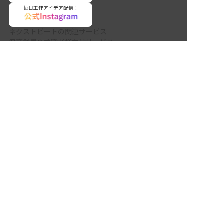
毎日工作アイデア配信！
ネクストビートの関連サービス
保育業界の求職者様向けサービス
非公開の求人多数！ 紹介登録はこちら
保育士バンク！ - 日本最大級。保育士・幼稚園教諭向
山口県の求人を紹介してもらう
け転職支援サイト
保育士バンク！新卒 - 保育士・幼稚園教諭を目指す
「学生向け」就職活動情報サイト
法人様向けサービス
保育士バンク！コネクト - 保育施設向けの業務支援シ
ステム
保育士バンク！パレット - 保育施設専門の職員マネジ
メントツール
保育士バンク！ウェブパック - 保育施設向けホームペ
ージ制作
保育士バンク！総研 - 保育園経営や保育の実務に活か
せる有益な情報発信サイト
育児者様向けサービス
KIDSNA STYLE - 「育てるを考える」子育て情報メデ
ィア
KIDSNAシッター - ベビーシッターサービス