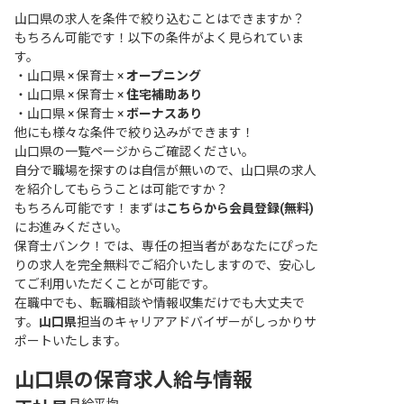
山口県の求人を条件で絞り込むことはできますか？
もちろん可能です！以下の条件がよく見られていま
す。
・
山口県 × 保育士 ×
オープニング
・
山口県 × 保育士 ×
住宅補助あり
・
山口県 × 保育士 ×
ボーナスあり
他にも様々な条件で絞り込みができます！
山口県の一覧ページ
からご確認ください。
自分で職場を探すのは自信が無いので、山口県の求人
を紹介してもらうことは可能ですか？
もちろん可能です！まずは
こちらから会員登録(無料)
にお進みください。
保育士バンク！では、専任の担当者があなたにぴった
りの求人を完全無料でご紹介いたしますので、安心し
てご利用いただくことが可能です。
在職中でも、転職相談や情報収集だけでも大丈夫で
す。
山口県
担当のキャリアアドバイザーがしっかりサ
ポートいたします。
山口県の保育求人給与情報
月給平均