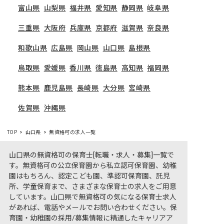
富山県
山梨県
福井県
愛知県
静岡県
岐阜県
三重県
大阪府
兵庫県
京都府
滋賀県
奈良県
和歌山県
広島県
岡山県
山口県
島根県
鳥取県
愛媛県
香川県
徳島県
高知県
福岡県
熊本県
鹿児島県
長崎県
大分県
宮崎県
佐賀県
沖縄県
TOP
山口県
無資格可の求人一覧
山口県の無資格可の保育士[転職・求人・募集]一覧で
す。無資格可の公立保育園から私立認可保育園、幼稚
園はもちろん、認定こども園、準認可保育園、託児
所、学童保育まで、さまざまな保育士の求人をご用意
しています。山口県で無資格可の気になる保育士求人
があれば、電話やメールでお問い合わせください。保
育園・幼稚園の採用/募集情報に精通したキャリアア