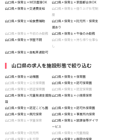
山口県 × 保育士 × WEB面接OK
山口県 × 保育士 × 家庭都合休OK
山口県 × 保育士 × 交通費支給
山口県 × 保育士 × 借り上げ社宅制
度
山口県 × 保育士 × 給食費補助
山口県 × 保育士 × 託児所・保育支
援あり
山口県 × 保育士 × 午前のみ勤務
山口県 × 保育士 × 午後のみ勤務
山口県 × 保育士 × 学歴不問
山口県 × 保育士 × 持ち帰り仕事な
し
山口県 × 保育士 × 自転車通勤可
山口県の求人を施設形態で絞り込む
山口県 × 保育士 × 幼稚園
山口県 × 保育士 × 保育園
山口県 × 保育士 × 公立保育園
山口県 × 保育士 × 認可保育園
山口県 × 保育士 × 認証保育園
山口県 × 保育士 × 認定保育園
山口県 × 保育士 × 児童発達支援施
山口県 × 保育士 × 小規模保育
設
山口県 × 保育士 × 認定こども園
山口県 × 保育士 × 認可外保育園
山口県 × 保育士 × 病児保育
山口県 × 保育士 × 事業所内保育
山口県 × 保育士 × 学童保育
山口県 × 保育士 × 放課後等デイサ
ービス
山口県 × 保育士 × 託児所
山口県 × 保育士 × 児童施設
山口県 × 保育士 × 乳児院
山口県 × 保育士 × 病院内保育