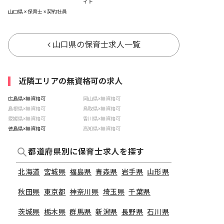
イト
山口県 × 保育士 × 契約社員
山口県の保育士求人一覧
近隣エリアの無資格可の求人
広島県×無資格可
岡山県×無資格可
島根県×無資格可
鳥取県×無資格可
愛媛県×無資格可
香川県×無資格可
徳島県×無資格可
高知県×無資格可
都道府県別に保育士求人を探す
北海道
宮城県
福島県
青森県
岩手県
山形県
秋田県
東京都
神奈川県
埼玉県
千葉県
茨城県
栃木県
群馬県
新潟県
長野県
石川県