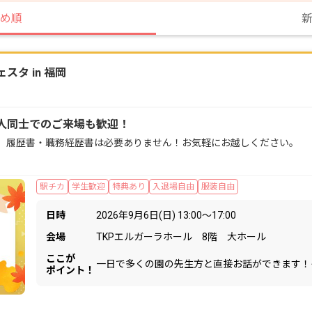
め順
タ in 福岡
人同士でのご来場も歓迎！
。履歴書・職務経歴書は必要ありません！お気軽にお越しください。
駅チカ
学生歓迎
特典あり
入退場自由
服装自由
日時
2026年9月6日(日) 13:00〜17:00
会場
TKPエルガーラホール 8階 大ホール
ここが
一日で多くの園の先生方と直接お話ができます！
ポイント！