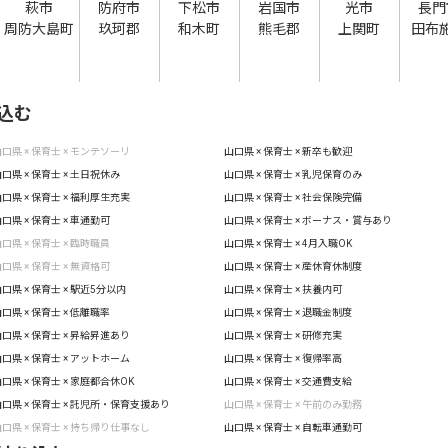
萩市
防府市
下松市
岩国市
光市
長門
周防大島町
玖珂郡
和木町
熊毛郡
上関町
田布
込む
口県 × 保育士 × モンテソーリ
山口県 × 保育士 × 新卒も歓迎
口県 × 保育士 × 土日祝休み
山口県 × 保育士 × 乳児保育のみ
口県 × 保育士 × 福利厚生充実
山口県 × 保育士 × 社会保険完備
口県 × 保育士 × 車通勤可
山口県 × 保育士 × ボーナス・賞与あり
口県 × 保育士 × 臨時職員
山口県 × 保育士 × 4月入職OK
口県 × 保育士 × 無資格可
山口県 × 保育士 × 産休育休制度
口県 × 保育士 × 駅近5分以内
山口県 × 保育士 × 扶養内可
口県 × 保育士 × 低離職率
山口県 × 保育士 × 退職金制度
口県 × 保育士 × 昇給昇進あり
山口県 × 保育士 × 研修充実
口県 × 保育士 × アットホーム
山口県 × 保育士 × 復帰率高
口県 × 保育士 × 家庭都合休OK
山口県 × 保育士 × 交通費支給
口県 × 保育士 × 託児所・保育支援あり
山口県 × 保育士 × 午前のみ勤務
口県 × 保育士 × 持ち帰り仕事なし
山口県 × 保育士 × 自転車通勤可