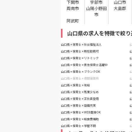
下関市
宇部市
山口市
周南市
山陽小野田
大島郡
市
阿武町
山口県の求人を特徴で絞り
山口県 × 保育士 × 社会福祉法人
山
山口県 × 保育士 × 時短勤務可
山
山口県 × 保育士 × リトミック
山
山口県 × 保育士 × 男性保育士活躍中
山
山口県 × 保育士 × ブランクOK
山
山口県 × 保育士 × 夜間保育所
山
山口県 × 保育士 × 有給
山
山口県 × 保育士 × 残業少なめ
山
山口県 × 保育士 × 正社員登用
山
山口県 × 保育士 × 設備充実
山
山口県 × 保育士 × WEB面接OK
山
山口県 × 保育士 × 給食費補助
山
山口県 × 保育士 × 学歴不問
山