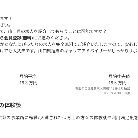
ます！
さい。
で、山口県の求人を紹介してもらうことは可能ですか？
ら会員登録(無料)
にお進みください。
があなたにぴったりの求人を完全無料でご紹介いたしますので、安心し
けでも大丈夫です。
山口県
担当のキャリアアドバイザーがしっかりサポ
月給平均
月給中央値
19.3
万円
19.5
万円
掲載中の正社員求人情報118件より抽出
※2026/08/01時点
の体験談
京都の事業所に転職/入職された保育士の方々の体験談や利用満足度