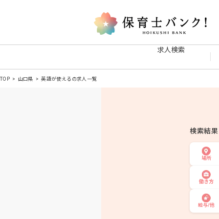
求人検索
TOP
山口県
英語が使えるの求人一覧
検索結
場所
働き方
給与/他