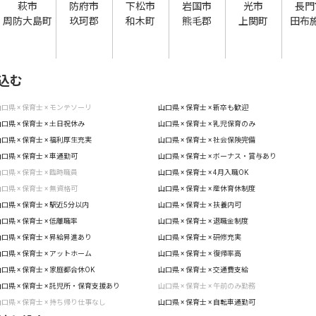
萩市
防府市
下松市
岩国市
光市
長門
周防大島町
玖珂郡
和木町
熊毛郡
上関町
田布
込む
口県 × 保育士 × モンテソーリ
山口県 × 保育士 × 新卒も歓迎
口県 × 保育士 × 土日祝休み
山口県 × 保育士 × 乳児保育のみ
口県 × 保育士 × 福利厚生充実
山口県 × 保育士 × 社会保険完備
口県 × 保育士 × 車通勤可
山口県 × 保育士 × ボーナス・賞与あり
口県 × 保育士 × 臨時職員
山口県 × 保育士 × 4月入職OK
口県 × 保育士 × 無資格可
山口県 × 保育士 × 産休育休制度
口県 × 保育士 × 駅近5分以内
山口県 × 保育士 × 扶養内可
口県 × 保育士 × 低離職率
山口県 × 保育士 × 退職金制度
口県 × 保育士 × 昇給昇進あり
山口県 × 保育士 × 研修充実
口県 × 保育士 × アットホーム
山口県 × 保育士 × 復帰率高
口県 × 保育士 × 家庭都合休OK
山口県 × 保育士 × 交通費支給
口県 × 保育士 × 託児所・保育支援あり
山口県 × 保育士 × 午前のみ勤務
口県 × 保育士 × 持ち帰り仕事なし
山口県 × 保育士 × 自転車通勤可