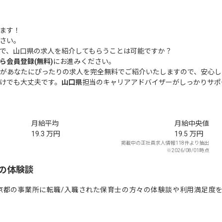
ます！
さい。
で、山口県の求人を紹介してもらうことは可能ですか？
ら会員登録(無料)
にお進みください。
があなたにぴったりの求人を完全無料でご紹介いたしますので、安心し
けでも大丈夫です。
山口県
担当のキャリアアドバイザーがしっかりサポ
月給平均
月給中央値
19.3
万円
19.5
万円
掲載中の正社員求人情報118件より抽出
※2026/08/01時点
の体験談
京都の事業所に転職/入職された保育士の方々の体験談や利用満足度