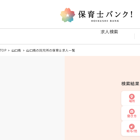
求人検索
TOP
山口県
山口県の託児所の保育士求人一覧
検索結
場所
働き方
給与/他