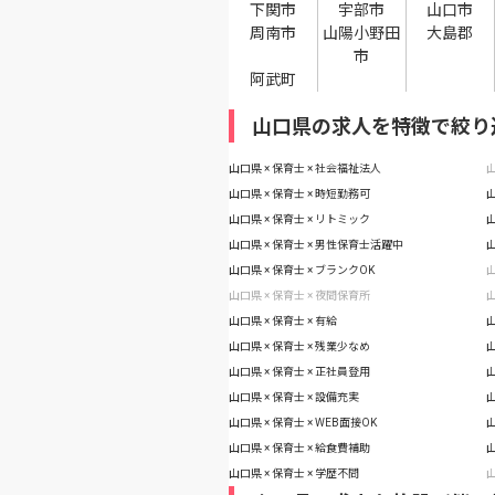
下関市
宇部市
山口市
周南市
山陽小野田
大島郡
市
阿武町
山口県の求人を特徴で絞り
山口県 × 保育士 × 社会福祉法人
山
山口県 × 保育士 × 時短勤務可
山
山口県 × 保育士 × リトミック
山
山口県 × 保育士 × 男性保育士活躍中
山
山口県 × 保育士 × ブランクOK
山
山口県 × 保育士 × 夜間保育所
山
山口県 × 保育士 × 有給
山
山口県 × 保育士 × 残業少なめ
山
山口県 × 保育士 × 正社員登用
山
山口県 × 保育士 × 設備充実
山
山口県 × 保育士 × WEB面接OK
山
山口県 × 保育士 × 給食費補助
山
山口県 × 保育士 × 学歴不問
山