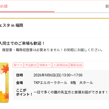
め順
タ in 福岡
人同士でのご来場も歓迎！
。履歴書・職務経歴書は必要ありません！お気軽にお越しください。
駅チカ
学生歓迎
特典あり
入退場自由
服装自由
日時
2026年9月6日(日) 13:00〜17:00
会場
TKPエルガーラホール 8階 大ホール
ここが
一日で多くの園の先生方と直接お話ができます！
ポイント！