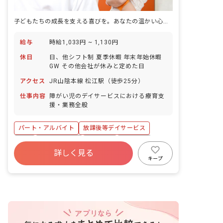
子どもたちの成長を支える喜びを。あなたの温かい心、ここで輝かせませんか？
給与
時給1,033円 ~ 1,130円
休日
日、他シフト制 夏季休暇 年末年始休暇
GW その他会社が休みと定めた日
アクセス
JR山陰本線 松江駅（徒歩25分）
仕事内容
障がい児のデイサービスにおける療育支
援・業務全般
パート・アルバイト
放課後等デイサービス
有給
昇給昇進あり
車通勤可
研修充実
詳しく見る
キープ