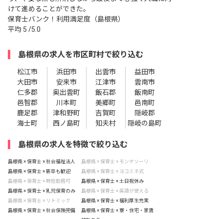
けて進めることができた。
保育士バンク！利用満足度（島根県）
平均
5
/5.0
島根県の求人を市区町村で絞り込む
松江市
浜田市
出雲市
益田市
大田市
安来市
江津市
雲南市
仁多郡
奥出雲町
飯石郡
飯南町
邑智郡
川本町
美郷町
邑南町
鹿足郡
津和野町
吉賀町
隠岐郡
海士町
西ノ島町
知夫村
隠岐の島町
島根県の求人を特徴で絞り込む
島根県 × 保育士 × 社会福祉法人
島根県 × 保育士 × モンテソーリ
島根県 × 保育士 × 新卒も歓迎
島根県 × 保育士 × ヨコミネ式
島根県 × 保育士 × 時短勤務可
島根県 × 保育士 × 土日祝休み
島根県 × 保育士 × 乳児保育のみ
島根県 × 保育士 × 英語が使える
島根県 × 保育士 × リトミック
島根県 × 保育士 × 福利厚生充実
島根県 × 保育士 × 社会保険完備
島根県 × 保育士 × 寮・住宅・家賃