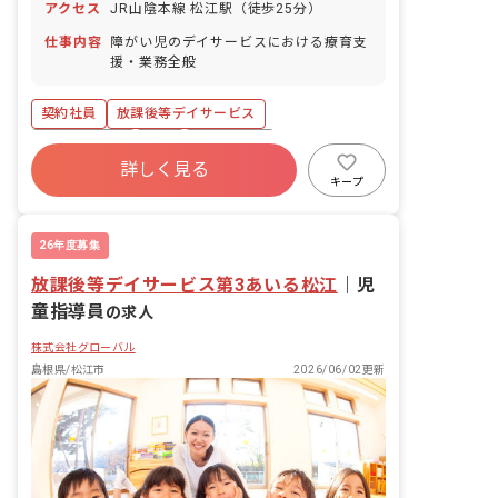
アクセス
JR山陰本線 松江駅（徒歩25分）
仕事内容
障がい児のデイサービスにおける療育支
援・業務全般
契約社員
放課後等デイサービス
社会保険完備
有給
残業少なめ
詳しく見る
昇給昇進あり
車通勤可
交通費支給
キープ
26年度募集
放課後等デイサービス第3あいる松江
｜
児
童指導員
の求人
株式会社グローバル
島根県/松江市
2026/06/02更新