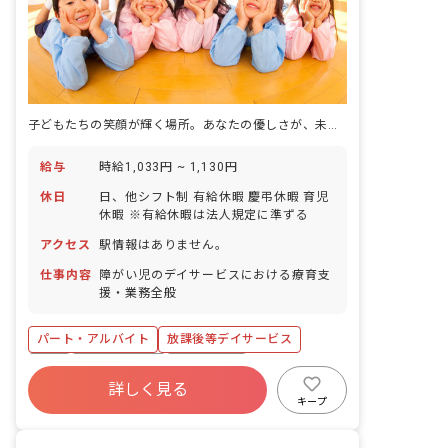
子どもたちの笑顔が輝く場所。あなたの優しさが、未来を拓く力になります。
給与
時給1,033円 ~ 1,130円
休日
日、他シフト制 有給休暇 慶弔休暇 育児
休暇 ※有給休暇は法人規定に準ずる
アクセス
駅情報はありません。
仕事内容
障がい児のデイサービスにおける療育支
援・業務全般
パート・アルバイト
放課後等デイサービス
有給
福利厚生充実
残業少なめ
詳しく見る
昇給昇進あり
車通勤可
正社員登用
キープ
交通費支給