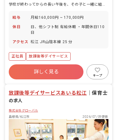
学校が終わってからの長い午後を、その子と一緒に組み立てていく仕事です。
給与
月給160,000円 ~ 170,000円
休日
日、他シフト制 有給休暇 ・年間休日110
日
アクセス
松江 JR山陰本線 25 分
正社員
放課後等デイサービス
詳しく見る
キープ
放課後等デイサービスあいる松江
｜
保育士
の求人
株式会社グローバル
島根県/松江市
2026/07/09更新