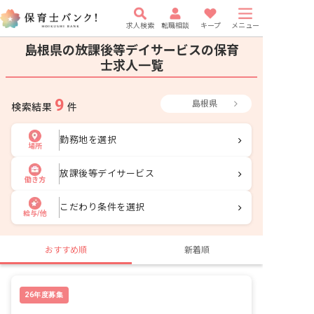
求人検索
転職相談
キープ
メニュー
島根県の放課後等デイサービスの保育
士求人一覧
9
島根県
検索結果
件
勤務地を選択
場所
放課後等デイサービス
働き方
こだわり条件を選択
給与/他
おすすめ順
新着順
26年度募集