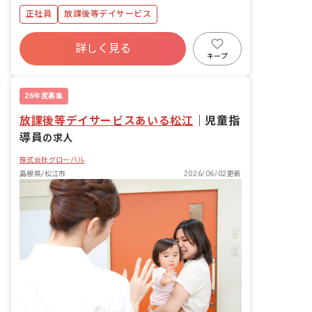
正社員
放課後等デイサービス
詳しく見る
キープ
26年度募集
放課後等デイサービスあいる松江
｜
児童指
導員
の求人
株式会社グローバル
島根県/松江市
2026/06/02更新