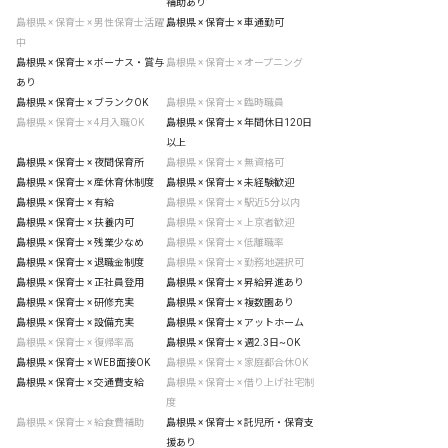
補助あり
島根県 × 保育士 × 男性保育士活躍
島根県 × 保育士 × 車通勤可
中
島根県 × 保育士 × ボーナス・賞与
島根県 × 保育士 × オープニング
あり
島根県 × 保育士 × ブランクOK
島根県 × 保育士 × 臨時職員
島根県 × 保育士 × 4月入職OK
島根県 × 保育士 × 年間休日120日
以上
島根県 × 保育士 × 夜間保育所
島根県 × 保育士 × 無資格可
島根県 × 保育士 × 産休育休制度
島根県 × 保育士 × 未経験歓迎
島根県 × 保育士 × 有給
島根県 × 保育士 × 駅近5分以内
島根県 × 保育士 × 扶養内可
島根県 × 保育士 × 上京者歓迎
島根県 × 保育士 × 残業少なめ
島根県 × 保育士 × 低離職率
島根県 × 保育士 × 退職金制度
島根県 × 保育士 × 勤務地選択可
島根県 × 保育士 × 正社員登用
島根県 × 保育士 × 昇給昇進あり
島根県 × 保育士 × 研修充実
島根県 × 保育士 × 複数園あり
島根県 × 保育士 × 設備充実
島根県 × 保育士 × アットホーム
島根県 × 保育士 × 復帰率高
島根県 × 保育士 × 週2.3日~OK
島根県 × 保育士 × WEB面接OK
島根県 × 保育士 × 家庭都合休OK
島根県 × 保育士 × 交通費支給
島根県 × 保育士 × 借り上げ社宅制
度
島根県 × 保育士 × 給食費補助
島根県 × 保育士 × 託児所・保育支
援あり