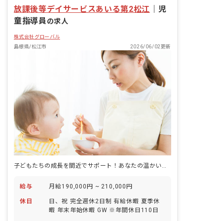
放課後等デイサービスあいる第2松江
｜
児
童指導員
の求人
株式会社グローバル
島根県/松江市
2026/06/02更新
子どもたちの成長を間近でサポート！あなたの温かい心が、未来を育む力になります。
給与
月給190,000円 ~ 210,000円
休日
日、祝 完全週休2日制 有給休暇 夏季休
暇 年末年始休暇 GW ※年間休日110日