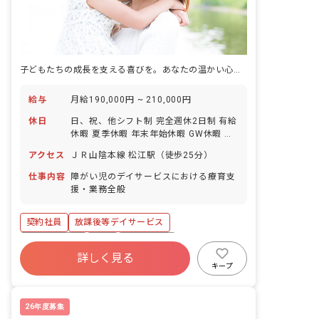
子どもたちの成長を支える喜びを。あなたの温かい心、ここで輝かせませんか？
給与
月給190,000円 ~ 210,000円
休日
日、祝、他シフト制 完全週休2日制 有給
休暇 夏季休暇 年末年始休暇 GW休暇 ※
年間休日110日
アクセス
ＪＲ山陰本線 松江駅（徒歩25分）
仕事内容
障がい児のデイサービスにおける療育支
援・業務全般
契約社員
放課後等デイサービス
社会保険完備
有給
残業少なめ
詳しく見る
昇給昇進あり
車通勤可
研修充実
キープ
交通費支給
26年度募集