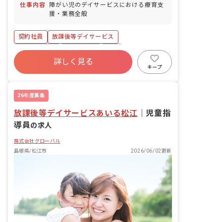
仕事内容
障がい児のデイサービスにおける療育支
援・業務全般
契約社員
放課後等デイサービス
社会保険完備
土日祝休み
有給
詳しく見る
残業少なめ
昇給昇進あり
産休育休制度
キープ
車通勤可
正社員登用
26年度募集
放課後等デイサービスあいる松江
｜
児童指
導員
の求人
株式会社グローバル
島根県/松江市
2026/06/02更新