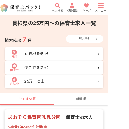
求人検索
転職相談
キープ
メニュー
島根県の25万円〜の保育士求人一覧
7
島根県
検索結果
件
勤務地を選択
場所
働き方を選択
働き方
25万円以上
給与/他
おすすめ順
新着順
あおぞら保育園乳児分園
｜
保育士
の求人
社会福祉法人あおぞら福祉会