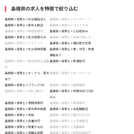
島根県の求人を特徴で絞り込む
島根県 × 保育士 × 社会福祉法人
島根県 × 保育士 × モンテソーリ
島根県 × 保育士 × 新卒も歓迎
島根県 × 保育士 × ヨコミネ式
島根県 × 保育士 × 時短勤務可
島根県 × 保育士 × 土日祝休み
島根県 × 保育士 × 乳児保育のみ
島根県 × 保育士 × 英語が使える
島根県 × 保育士 × リトミック
島根県 × 保育士 × 福利厚生充実
島根県 × 保育士 × 社会保険完備
島根県 × 保育士 × 寮・住宅・家賃
補助あり
島根県 × 保育士 × 男性保育士活躍
島根県 × 保育士 × 車通勤可
中
島根県 × 保育士 × ボーナス・賞与
島根県 × 保育士 × オープニング
あり
島根県 × 保育士 × ブランクOK
島根県 × 保育士 × 臨時職員
島根県 × 保育士 × 4月入職OK
島根県 × 保育士 × 年間休日120日
以上
島根県 × 保育士 × 夜間保育所
島根県 × 保育士 × 無資格可
島根県 × 保育士 × 産休育休制度
島根県 × 保育士 × 未経験歓迎
島根県 × 保育士 × 有給
島根県 × 保育士 × 駅近5分以内
島根県 × 保育士 × 扶養内可
島根県 × 保育士 × 上京者歓迎
島根県 × 保育士 × 残業少なめ
島根県 × 保育士 × 低離職率
島根県 × 保育士 × 退職金制度
島根県 × 保育士 × 勤務地選択可