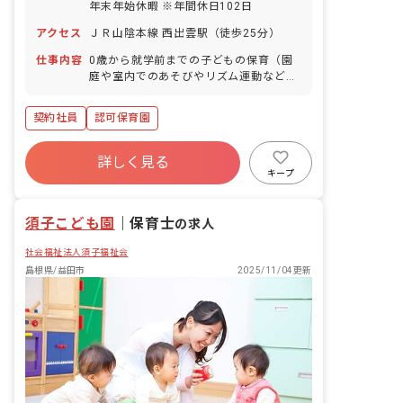
年末年始休暇 ※年間休日102日
アクセス
ＪＲ山陰本線 西出雲駅（徒歩25分）
仕事内容
0歳から就学前までの子どもの保育（園
庭や室内でのあそびやリズム運動など）
■園児年齢層：0～5歳児
契約社員
認可保育園
詳しく見る
キープ
須子こども園
｜
保育士
の求人
社会福祉法人須子福祉会
島根県/益田市
2025/11/04更新