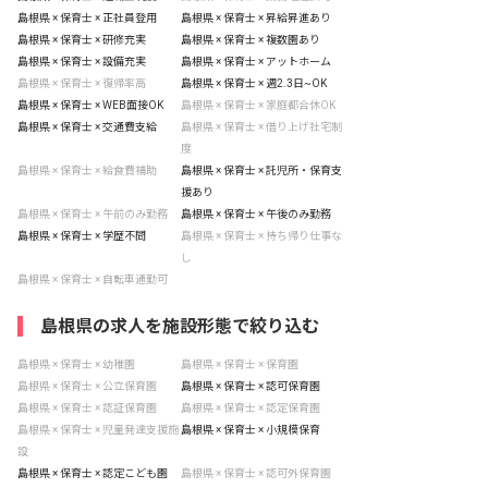
島根県 × 保育士 × 正社員登用
島根県 × 保育士 × 昇給昇進あり
島根県 × 保育士 × 研修充実
島根県 × 保育士 × 複数園あり
島根県 × 保育士 × 設備充実
島根県 × 保育士 × アットホーム
島根県 × 保育士 × 復帰率高
島根県 × 保育士 × 週2.3日~OK
島根県 × 保育士 × WEB面接OK
島根県 × 保育士 × 家庭都合休OK
島根県 × 保育士 × 交通費支給
島根県 × 保育士 × 借り上げ社宅制
度
島根県 × 保育士 × 給食費補助
島根県 × 保育士 × 託児所・保育支
援あり
島根県 × 保育士 × 午前のみ勤務
島根県 × 保育士 × 午後のみ勤務
島根県 × 保育士 × 学歴不問
島根県 × 保育士 × 持ち帰り仕事な
し
島根県 × 保育士 × 自転車通勤可
島根県の求人を施設形態で絞り込む
島根県 × 保育士 × 幼稚園
島根県 × 保育士 × 保育園
島根県 × 保育士 × 公立保育園
島根県 × 保育士 × 認可保育園
島根県 × 保育士 × 認証保育園
島根県 × 保育士 × 認定保育園
島根県 × 保育士 × 児童発達支援施
島根県 × 保育士 × 小規模保育
設
島根県 × 保育士 × 認定こども園
島根県 × 保育士 × 認可外保育園