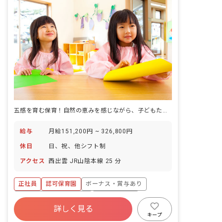
五感を育む保育！自然の恵みを感じながら、子どもたちと一緒に成長していきませんか？
給与
月給151,200円 ~ 326,800円
休日
日、祝、他シフト制
アクセス
西出雲 JR山陰本線 25 分
正社員
認可保育園
ボーナス・賞与あり
寮・住宅・家賃補助あり
社会保険完備
詳しく見る
退職金制度
残業少なめ
車通勤可
キープ