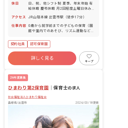
休日
日、祝、他シフト制 夏季、年末年始 有
給休暇 慶弔休暇 月2回程度土曜日休み
月1～2回程度半日休みあり ※年間休日
アクセス
JR山陰本線 出雲市駅（徒歩17分）
102日
仕事内容
0歳から就学前までの子どもの保育（園
庭や室内でのあそび、リズム運動など）
■園児年齢層：0～5歳児
契約社員
認可保育園
詳しく見る
キープ
26年度募集
ひまわり第2保育園
｜
保育士
の求人
社会福祉法人ひまわり福祉会
島根県/出雲市
2026/03/18更新