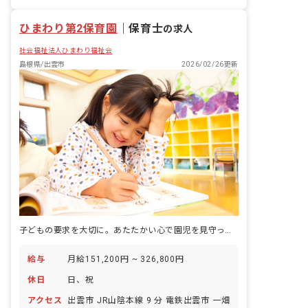
正社員登用
未経験歓迎
ひまわり第2保育園
｜
保育士
の求人
社会福祉法人ひまわり福祉会
島根県/出雲市
2026/02/26更新
子どもの要求を大切に。あたたかい心で園児を見守ってくださる保育士募集！
給与
月給151,200円 ~ 326,800円
休日
日、祝
アクセス
出雲市 JR山陰本線 9 分 電鉄出雲市 一畑