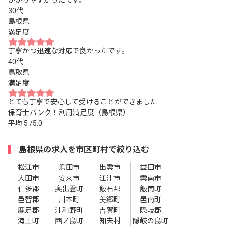
かかりやすかったです。
30代
島根県
満足度
丁寧かつ迅速な対応で良かったです。
40代
鳥取県
満足度
とても丁寧で安心して受けることができました
保育士バンク！利用満足度（島根県）
平均
5
/5.0
島根県の求人を市区町村で絞り込む
松江市
浜田市
出雲市
益田市
大田市
安来市
江津市
雲南市
仁多郡
奥出雲町
飯石郡
飯南町
邑智郡
川本町
美郷町
邑南町
鹿足郡
津和野町
吉賀町
隠岐郡
海士町
西ノ島町
知夫村
隠岐の島町