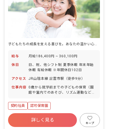
子どもたちの成長を支える喜びを。あなたの温かい心、ここで輝かせませんか？
給与
月給186,400円 ~ 360,100円
休日
日、祝、他シフト制 夏季休暇 年末年始
休暇 有給休暇 ※年間休日102日
アクセス
JR山陰本線 出雲市駅（徒歩9分）
仕事内容
0歳から就学前までの子どもの保育（園
庭や室内でのあそび、リズム運動など）
■園児年齢層：0～5歳児
契約社員
認可保育園
詳しく見る
キープ