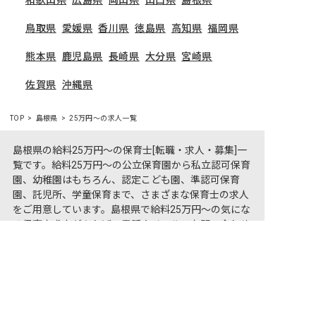
鳥取県
愛媛県
香川県
徳島県
高知県
福岡県
熊本県
鹿児島県
長崎県
大分県
宮崎県
佐賀県
沖縄県
TOP
島根県
25万円〜の求人一覧
島根県の給料25万円〜の保育士[転職・求人・募集]一
覧です。給料25万円〜の公立保育園から私立認可保育
園、幼稚園はもちろん、認定こども園、準認可保育
園、託児所、学童保育まで、さまざまな保育士の求人
をご用意しています。島根県で給料25万円〜の気にな
る保育士求人があれば、電話やメールでお問い合わせ
非公開の求人多数！ 紹介登録はこちら
ください。保育園・幼稚園の採用/募集情報に精通し
島根県の求人を紹介してもらう
たキャリアアドバイザーがあなたに最適な求人をご紹
介させていただきます。島根県の保育士求人・転職サ
イト【保育士バンク!】