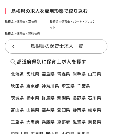
島根県の求人を雇用形態で絞り込む
島根県 × 保育士 × 正社員
島根県 × 保育士 × パート・アルバ
イト
島根県 × 保育士 × 契約社員
島根県の保育士求人一覧
都道府県別に保育士求人を探す
北海道
宮城県
福島県
青森県
岩手県
山形県
秋田県
東京都
神奈川県
埼玉県
千葉県
茨城県
栃木県
群馬県
新潟県
長野県
石川県
富山県
山梨県
福井県
愛知県
静岡県
岐阜県
三重県
大阪府
兵庫県
京都府
滋賀県
奈良県
和歌山県
広島県
岡山県
山口県
島根県