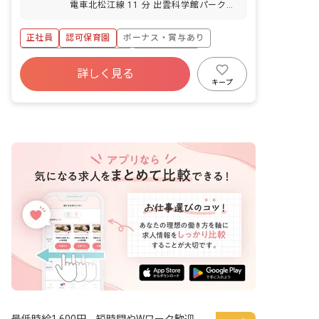
電車北松江線 11 分 出雲科学館パークタ
ウン前 一畑電車北松江線 19 分
正社員
認可保育園
ボーナス・賞与あり
寮・住宅・家賃補助あり
社会保険完備
詳しく見る
退職金制度
車通勤可
未経験歓迎
キープ
新卒も歓迎
ブランクOK