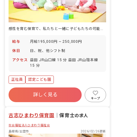
感性を育む保育で、私たちと一緒に子どもたちの可能性を引き出しましょう！
給与
月給195,000円 ~ 250,000円
休日
日、祝、他シフト制
アクセス
益田 JR山口線 15 分 益田 JR山陰本線
15 分
正社員
認定こども園
詳しく見る
キープ
古志ひまわり保育園
｜
保育士
の求人
社会福祉法人ひまわり福祉会
島根県/出雲市
2026/02/26更新