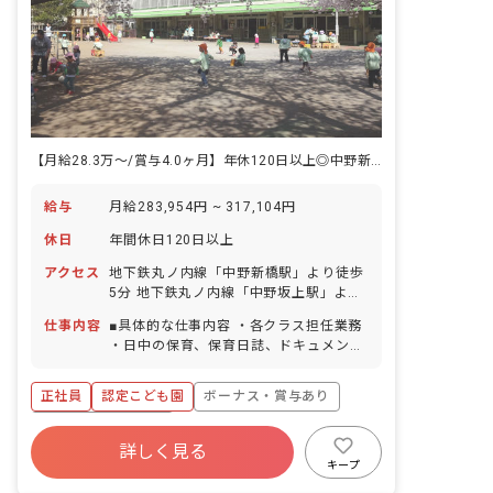
【月給28.3万〜/賞与4.0ヶ月】年休120日以上◎中野新橋駅5分の好待遇★
給与
月給283,954円 ~ 317,104円
休日
年間休日120日以上
アクセス
地下鉄丸ノ内線「中野新橋駅」より徒歩
5分 地下鉄丸ノ内線「中野坂上駅」より
徒歩10分 ■自転車通勤OK ※閑静な住宅
仕事内容
■具体的な仕事内容 ・各クラス担任業務
街の中にあり、お散歩に行ける距離に公
・日中の保育、保育日誌、ドキュメンテ
園もあります。
ーション等帳票類の作成、連絡帳記入な
ど ・保育計画の作成（年案、月案、週
正社員
認定こども園
ボーナス・賞与あり
案） ・行事や係などの準備 ・保護者対
応や子育て支援に向けての準備 ■保育理
年間休日120日以上
念 子ども一人ひとりを大切にして、温か
詳しく見る
寮・住宅・家賃補助あり
社会保険完備
い愛情のこもった保育を行ない、保護者
キープ
や地域から信頼される保育園を目指す。
有給
福利厚生充実
退職金制度