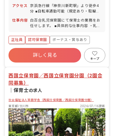
アクセス
京浜急行線「神奈川新町駅」より徒歩4
分 ■自転車通勤可能（規定あり・駐輪場
は台数に限りあり）、車・バイク通勤不
仕事内容
白百合乳児保育園にて保育士の業務をお
可
任せします。 ■具体的な仕事内容 ・乳幼
児の保育、保育に付随する事務雑務
正社員
認可保育園
ボーナス・賞与あり
年間休日120日以上
詳しく見る
寮・住宅・家賃補助あり
社会保険完備
キープ
有給
福利厚生充実
退職金制度
残業少なめ
西国立保育園／西国立保育園分園（2園合
同募集）
｜
保育士
の求人
社会福祉法人草萠学舎（西国立保育園／西国立保育園分園）
東京都/立川市
2026/07/16更新