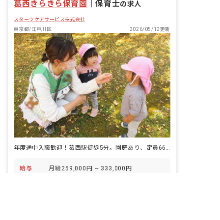
葛西きらきら保育園
「やさしいこころ」「がまんづよいこ」
｜
保育士
の求人
の4つのやくそくを元に、創造力を養
スターツケアサービス株式会社
い、一人ひとりの個性を大切に伸ばして
います。
東京都/江戸川区
2026/05/12更新
年度途中入職歓迎！葛西駅徒歩5分。園庭あり、定員66名の保育園です！
給与
月給259,000円 ~ 333,000円
非公開の求人多数！ 紹介登録はこちら
休日
年間休日120日以上
保育士求人を紹介してもらう(無料)
アクセス
東京メトロ東西線「葛西駅」徒歩5分 ■
自転車通勤可（駐輪場有、無料）