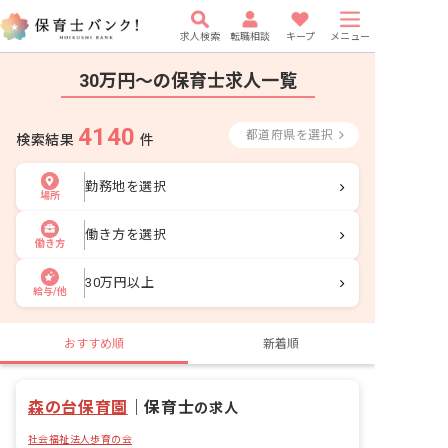
求人検索
転職相談
キープ
メニュー
30万円〜の保育士求人一覧
4140
都道府県を選択
検索結果
件
勤務地を選択
場所
働き方を選択
働き方
30万円以上
給与/他
おすすめ順
新着順
森の台保育園
｜
保育士
の求人
社会福祉法人歩育の会