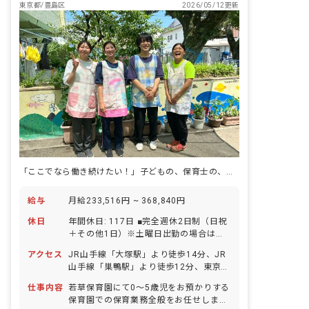
います。
東京都/豊島区
2026/05/12更新
「ここでなら働き続けたい！」子どもの、保育士の、笑顔が溢れる♪
給与
月給233,516円 ~ 368,840円
休日
年間休日: 117日 ■完全週休2日制（日祝
＋その他1日）※土曜日出勤の場合は平
日に振替休日あり ■年末年始休暇（有給
アクセス
JR山手線「大塚駅」より徒歩14分、JR
5日） ■夏季特別休暇（有給5日）10日以
山手線「巣鴨駅」より徒歩12分、東京メ
上の連休可能・実績多数 ■慶弔休暇（最
トロ丸ノ内線「新大塚駅」より徒歩12分
大6日） ■生理休暇（有給） ■結婚休暇
仕事内容
若草保育園にて0～5歳児をお預かりする
大塚駅よりバス、「南大塚一丁目」バス
（最大8連休） ■産前特別休暇（法定よ
保育園での保育業務全般をお任せしま
停下車、徒歩5分 ■自転車通勤可（無料
り2週間前から有給で休めます）（6週8