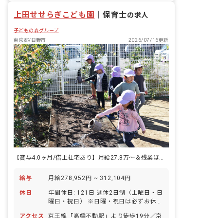
「いいあたま」「じょうぶなからだ」
残業少なめ
上田せせらぎこども園
「やさしいこころ」「がまんづよいこ」
｜
保育士
の求人
の4つのやくそくを元に、創造力を養
子どもの森グループ
い、一人ひとりの個性を大切に伸ばして
います。 ＜やよいこども園について＞
東京都/日野市
2026/07/16更新
「都心にありながら、自然環境豊かなこ
ども園」 春には、入園・進級のお祝いを
しているかのように桜の花が咲き誇り、
1年がスタートします。果物のなる木や
ビオトープも、子どもたちのお気に入り
の場所です。
【賞与4.0ヶ月/借上社宅あり】月給27.8万〜＆残業ほぼなし◎
給与
月給278,952円 ~ 312,104円
休日
年間休日: 121日 週休2日制（土曜日・日
曜日・祝日） ※日曜・祝日は必ずお休み
※土曜出勤は月1～2回、振替として平日
アクセス
京王線「高幡不動駅」より徒歩19分／京