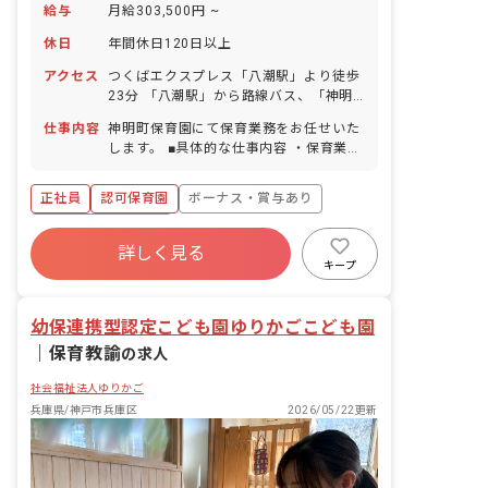
給与
月給303,500円 ~
休日
年間休日120日以上
アクセス
つくばエクスプレス「八潮駅」より徒歩
23分 「八潮駅」から路線バス、「神明
二丁目」下車、徒歩3分 ※閑静な住宅街
仕事内容
神明町保育園にて保育業務をお任せいた
エリアにあります。 ※近くにはスーパ
します。 ■具体的な仕事内容 ・保育業務
ー、100円ショップ、ホームセンターも
全般をお任せします。
揃っており、お買い物に便利な立地で
す。
正社員
認可保育園
ボーナス・賞与あり
年間休日120日以上
詳しく見る
寮・住宅・家賃補助あり
社会保険完備
キープ
有給
福利厚生充実
退職金制度
残業少なめ
幼保連携型認定こども園ゆりかごこども園
｜
保育教諭
の求人
社会福祉法人ゆりかご
兵庫県/神戸市兵庫区
2026/05/22更新