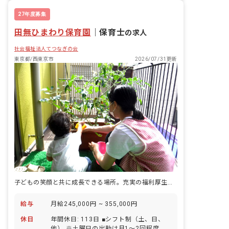
活動 保育・給食・保健・防災などの各
委員会活動を通し、保育活動の向上充実
27年度募集
につとめています。 ・上記に係る保育環
田無ひまわり保育園
境の整備 ■入職後、以下いずれかの園に
｜
保育士
の求人
配属となります。 ・西国立保育園（立川
社会福祉法人てつなぎの会
市羽衣町2-43-4） ・西国立保育園分園
（立川市羽衣町1-21-11）
東京都/西東京市
2026/07/31更新
子どもの笑顔と共に成長できる場所。充実の福利厚生で安心の保育キャリア
給与
月給245,000円 ~ 355,000円
休日
年間休日: 113日 ■シフト制（土、日、
他） ※土曜日の出勤は月1～2回程度 ※