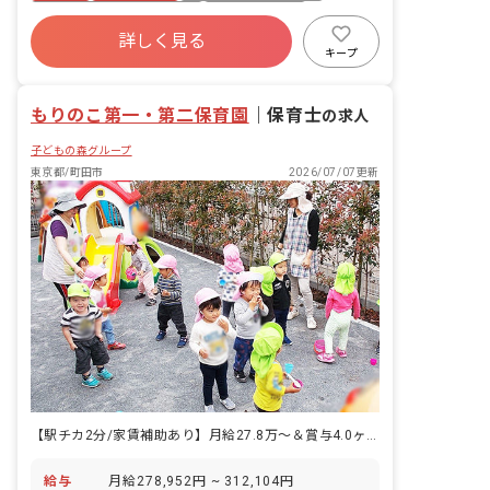
法人の特徴です。 慶弔休暇 産前産後・
応や子育て支援に向けての準備 ■保育理
寮・住宅・家賃補助あり
社会保険完備
育児休暇（取得率100％・復帰率90％）
念 子ども1人ひとりを大切にして、温か
詳しく見る
有給
福利厚生充実
退職金制度
介護・看護休暇 ※お休みの相談もしやす
い愛情のこもった保育を行ない、保護者
キープ
く自由に取れることで職員の満足度が高
や地域から信頼される保育園を目指す。
残業少なめ
昇給昇進あり
いのも当法人の特徴の1つです。
「いいあたま」「じょうぶなからだ」
もりのこ第一・第二保育園
「やさしいこころ」「がまんづよいこ」
｜
保育士
の求人
の4つのやくそくを元に、創造力を養
子どもの森グループ
い、1人ひとりの個性を大切に伸ばして
います。
東京都/町田市
2026/07/07更新
【駅チカ2分/家賃補助あり】月給27.8万〜＆賞与4.0ヶ月の好待遇★
給与
月給278,952円 ~ 312,104円