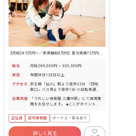
【月給28.9万円～／家賃補助8万円】賞与実績72万円！年間休日123日＆残業月1.7h
給与
月給289,000円 ~ 305,500円
休日
年間休日120日以上
アクセス
京王線「仙川」駅より徒歩23分 「団地
南口」バス停より徒歩1分 ※自転車通勤
可（敷地内に駐輪スペース完備）
仕事内容
「うれしい保育園 三鷹中原」にて保育業
務をお任せします。 ■ここがポイント！
認可保育園での保育のお仕事になりま
す。 保育園での経験・未経験を問わず大
正社員
認可保育園
ボーナス・賞与あり
歓迎です。 子どもたちへの丁寧なかかわ
りを常に研究すると同時に、幼児クラス
年間休日120日以上
の子どもたちへのオリジナルの教育プロ
詳しく見る
寮・住宅・家賃補助あり
社会保険完備