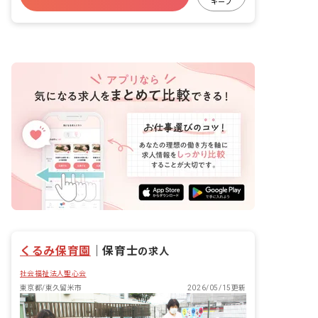
グラムも導入している保育園になりま
キープ
す。 ケア21の「人を大事にし、人を育
有給
福利厚生充実
退職金制度
てる」という経営理念の下、仲間たちと
残業少なめ
一緒に学び、成長し、喜び合える環境の
職場です。
くるみ保育園
｜
保育士
の求人
社会福祉法人聖心会
東京都/東久留米市
2026/05/15更新