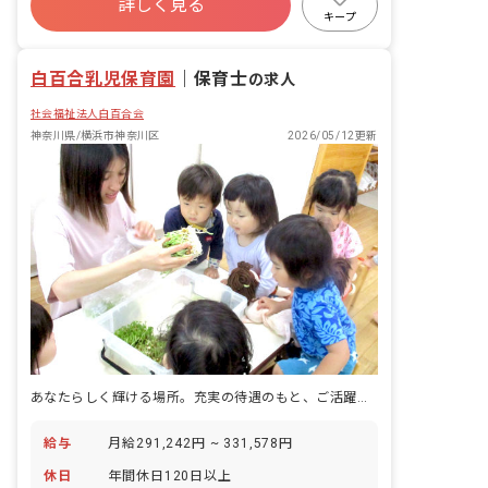
詳しく見る
退職金制度
残業少なめ
昇給昇進あり
キープ
産休育休制度
白百合乳児保育園
｜
保育士
の求人
社会福祉法人白百合会
神奈川県/横浜市神奈川区
2026/05/12更新
あなたらしく輝ける場所。充実の待遇のもと、ご活躍いただけます
給与
月給291,242円 ~ 331,578円
休日
年間休日120日以上