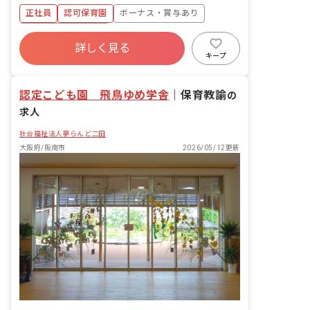
案の作成 ・保護者対応（アプリ） ・そ
正社員
認可保育園
ボーナス・賞与あり
の他保育にかかわるすべての業務
年間休日120日以上
詳しく見る
寮・住宅・家賃補助あり
社会保険完備
キープ
有給
福利厚生充実
退職金制度
残業少なめ
認定こども園 飛鳥ゆめ学舎
｜
保育教諭
の
求人
社会福祉法人夢らんど二田
大阪府/阪南市
2026/05/12更新