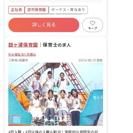
す。 ■具体的な仕事内容 ・日々の生活の
駐輪場あり）
週ではなく8週8週になります） ■産前産
見守りと援助（食事・排泄・着脱など）
正社員
認可保育園
ボーナス・賞与あり
後・育児休暇（取得率100％・復帰率
・遊びや活動の企画・実施・記録 ・季節
100％） ■有給休暇：（法定以上（6年間
の行事や体験活動（園外保育・文化活
寮・住宅・家賃補助あり
社会保険完備
で法定＋9日）／取得率68％／半日単位
動・食育など）への参加 ・保護者対応、
詳しく見る
有給
福利厚生充実
退職金制度
での取得可／5日以上の連休相談OK） ※
連絡帳記入（ICT活用） ・書類作成
キープ
年間有給平均取得日数11日 ■有給休暇発
（PC・タブレットを使用した記録業務あ
残業少なめ
昇給昇進あり
生前欠勤補償特別休暇 →初年度の有給休
り） ※経験や適性をふまえて、担当クラ
暇付与時まで利用可能。 やむを得ない
鼓ヶ浦保育園
ス・役割を決定します。配属後も複数担
｜
保育士
の求人
欠勤時等に最大5日まで有給で休めま
任制で協力しながら保育を進めるため、
す。 ■看護休暇 ■介護休業／休暇制度 ※
社会福祉法人花園会
一人で抱え込むような体制ではありませ
年間休日数は完全週休2日制に準ずる
ん。 ※当園では「体験の保障」を大切に
三重県/鈴鹿市
2026/08/07更新
しており、子どもたちが季節や文化にふ
れ、さまざまな経験を積み重ねられるよ
う保育を組み立てています。クッキング
や園外活動、行事の準備もチームで協力
しながら進めますので、初めての方もご
安心ください。 ※子どもたちの「やって
みたい！」を引き出す保育の中で、あな
た自身の得意なことや経験もぜひ活かし
てください。
4月入職・4月以降の入職も歓迎！家庭的な雰囲気の中で保育をしませんか？