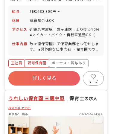
給与
月給233,800円 ~
休日
家庭都合休OK
アクセス
近鉄名古屋線「鼓ヶ浦駅」より徒歩10分
■マイカー・バイク・自転車通勤OK（無
料駐車場完備）
仕事内容
鼓ヶ浦保育園にて保育業務をお任せしま
す。 ■具体的な仕事内容 ・保育園での保
育業務 ・お散歩、遊具を使用した園庭遊
び ・給食、お昼寝、トイレのサポート
正社員
認可保育園
ボーナス・賞与あり
・保護者との連携（アプリ含む） ・書類
作成（週案、月案、会議議事録など） ・
寮・住宅・家賃補助あり
社会保険完備
連絡帳記入、他
詳しく見る
有給
福利厚生充実
退職金制度
キープ
残業少なめ
昇給昇進あり
うれしい保育園 三鷹中原
｜
保育士
の求人
株式会社ケア21
東京都/三鷹市
2026/05/14更新