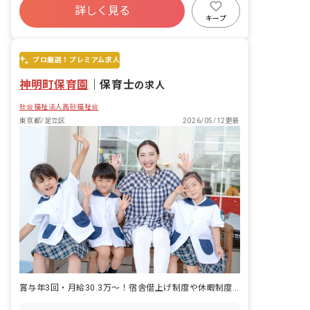
名 1クラスあたり約1～3名の職員で担当
詳しく見る
有給
福利厚生充実
退職金制度
しています。 ■特徴 当園には園庭が3つ
キープ
あり（幼児園庭660㎡、乳児専用園庭90
残業少なめ
昇給昇進あり
㎡、芝生園庭502㎡）、戸外遊びの時間
を多く取りながら年齢に応じた様々な遊
プロ厳選！プレミアム求人
びを行なっています。
神明町保育園
｜
保育士
の求人
社会福祉法人高砂福祉会
東京都/足立区
2026/05/12更新
賞与年3回・月給30.3万～！宿舎借上げ制度や休暇制度など待遇充実