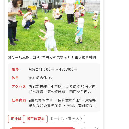
賞与平均支給、計4.7カ月分の実績あり！主な勤務時間8:30～16:30
給与
月給271,500円 ~ 456,900円
休日
家庭都合休OK
アクセス
西武新宿線「小平駅」より徒歩20分／西
武池袋線「東久留米駅」西口から西武バ
ス17分「滝山団地バス停」より徒歩8分
仕事内容
■主な業務内容 ・保育業務全般 ・連絡帳
■マイカー・バイク・自転車通勤可（月
記入などの事務作業 ・登園、降園時など
極駐車場代補助あり／園最寄り駅の駐輪
の保護者対応 ・行事の準備 など ■職員
場代支給）
内訳 園長1名、事務長1名、保育士22
正社員
認可保育園
ボーナス・賞与あり
名、看護師1名、栄養士1名、調理員3
名、用務員1名、嘱託医、パート職員10
寮・住宅・家賃補助あり
社会保険完備