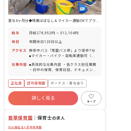
賞与4ヶ月分◆残業ほぼなし＆マイカー通勤OKでプライベート充実！
給与
月給278,952円 ~ 312,104円
休日
年間休日120日以上
アクセス
神奈中バス「常盤バス停」より徒歩7分
■マイカー・バイク・自転車通勤可（駐
車場完備）
仕事内容
■具体的な仕事内容 ・各クラス担任業務
・日中の保育、保育日誌、ドキュメンテ
ーション等帳票類の作成、連絡帳記入な
ど ・保育計画の作成（年案、月案、週
正社員
認可保育園
ボーナス・賞与あり
案） ・行事や係などの準備 ・保護者対
応や子育て支援に向けての準備 ■保育理
年間休日120日以上
念 子ども一人ひとりを大切にして、温か
詳しく見る
寮・住宅・家賃補助あり
社会保険完備
い愛情のこもった保育を行い、保護者や
キープ
地域から信頼される保育園を目指す。
有給
福利厚生充実
退職金制度
「いいあたま」「じょうぶなからだ」
残業少なめ
若草保育園
「やさしいこころ」「がまんづよいこ」
｜
保育士
の求人
の4つのやくそくを元に、創造力を養
社会福祉法人若草保育園
い、一人ひとりの個性を大切に伸ばして