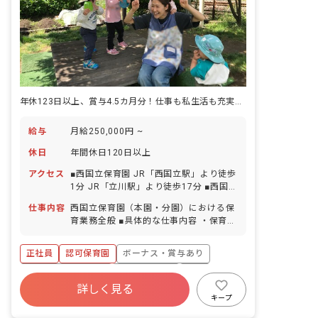
年休123日以上、賞与4.5カ月分！仕事も私生活も充実しやすい環境
給与
月給250,000円 ~
休日
年間休日120日以上
アクセス
■西国立保育園 JR「西国立駅」より徒歩
1分 JR「立川駅」より徒歩17分 ■西国立
保育園分園 JR「西国立駅」より徒歩3分
仕事内容
西国立保育園（本園・分園）における保
JR「立川駅」より徒歩14分
育業務全般 ■具体的な仕事内容 ・保育活
動計画の立案・実行 ・保育書類作成
年間計画、月案、週案、保育日誌、児童
正社員
認可保育園
ボーナス・賞与あり
票等は各職員配布のタブレットや共用PC
を用いて作成、情報共有を図っていま
年間休日120日以上
社会保険完備
有給
す。 ・行事の立案・運営 年度ごとに
詳しく見る
福利厚生充実
退職金制度
産休育休制度
チーム担当を定め、過去の記録なども共
キープ
有しながら計画的に進めます。 ・委員会
社会福祉法人