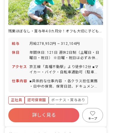
残業ほぼなし・賞与年4.0カ月分！オフも大切に子どもたちの成長を見守る
給与
月給278,952円 ~ 312,104円
休日
年間休日: 121日 週休2日制（土曜日・日
曜日・祝日） ※日曜・祝日は必ずお休み
※土曜出勤は月1～2回、振替として平日
アクセス
京王線「高幡不動駅」より徒歩12分 ■マ
でお休みが可能です。 【年間休日121日
イカー・バイク・自転車通勤可（駐車場
／リフレッシュ休暇含む】 リフレッシュ
自己手配：料金1/2補助）
休暇（6日間） ※入職してすぐ取得で
仕事内容
■具体的な仕事内容 ・各クラス担任業務
きます。 年末年始休暇（12/29～1/3）
・日中の保育、保育日誌、ドキュメンテ
有給休暇（取率90％／時間単位での取得
ーション等帳票類の作成、連絡帳記入な
可／連休OK） ※有休が取りやすく自由
ど ・保育計画の作成（年案、月案、週
正社員
認可保育園
ボーナス・賞与あり
度が高い為、職員の満足度も高いのが当
案） ・行事や係などの準備 ・保護者対
法人の特徴です。 慶弔休暇 産前産後・
応や子育て支援に向けての準備 ■保育理
寮・住宅・家賃補助あり
社会保険完備
育児休暇（取得率100％・復帰率90％）
念 子ども一人ひとりを大切にして、温か
詳しく見る
有給
福利厚生充実
退職金制度
介護・看護休暇 ※お休みの相談もしやす
い愛情のこもった保育を行ない、保護者
キープ
く自由に取れることで職員の満足度が高
や地域から信頼される保育園を目指す。
残業少なめ
昇給昇進あり
いのも当法人の特徴の1つです。
「いいあたま」「じょうぶなからだ」