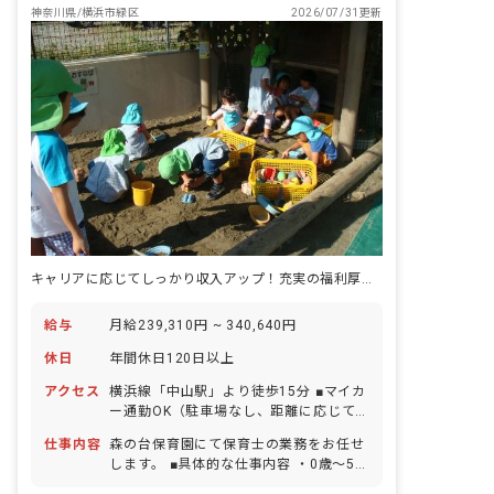
神奈川県/横浜市緑区
2026/07/31更新
キャリアに応じてしっかり収入アップ！充実の福利厚生で長く働けます
給与
月給239,310円 ~ 340,640円
休日
年間休日120日以上
アクセス
横浜線「中山駅」より徒歩15分 ■マイカ
ー通勤OK（駐車場なし、距離に応じて
交通費支給） ■バイク通勤OK（駐輪場あ
仕事内容
森の台保育園にて保育士の業務をお任せ
り、2km以上で、距離に応じて交通費支
します。 ■具体的な仕事内容 ・0歳～5歳
給） ■自転車通勤OK（駐輪場あり、交通
児の担任業務 ・連絡帳記入 ・週案、月
費として一律2,000円／月を支給）