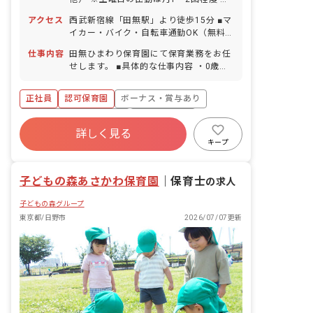
日祝の出勤は2カ月に1回程度（GWなど
アクセス
西武新宿線「田無駅」より徒歩15分 ■マ
を除く） ■夏季休暇（5日間）※取得率
イカー・バイク・自転車通勤OK（無料
100％ ■年末年始休暇（12/29～1/3）
駐輪場あり、駐車場代補助（月2万円）
※12/29、30日は年末保育あり。シフト
仕事内容
田無ひまわり保育園にて保育業務をお任
あり）
は希望制 ■有給休暇（取得率49.7％／1
せします。 ■具体的な仕事内容 ・0歳～5
時間単位での取得可／5日以上の連休：
歳児の担任業務 ・連絡帳記入（アプリ）
有給使用で取得可） ■慶弔休暇 ■産前産
・週案・月案の作成（アプリ） ・保護者
正社員
認可保育園
ボーナス・賞与あり
後・育児休暇（取得率100％・復帰率
対応 ・行事等の準備、開催
100％） ■介護・看護休暇 ※お子様の体
寮・住宅・家賃補助あり
社会保険完備
調不良や行事による遅刻・早退・欠席の
詳しく見る
有給
福利厚生充実
退職金制度
相談可
キープ
残業少なめ
昇給昇進あり
子どもの森あさかわ保育園
｜
保育士
の求人
子どもの森グループ
東京都/日野市
2026/07/07更新