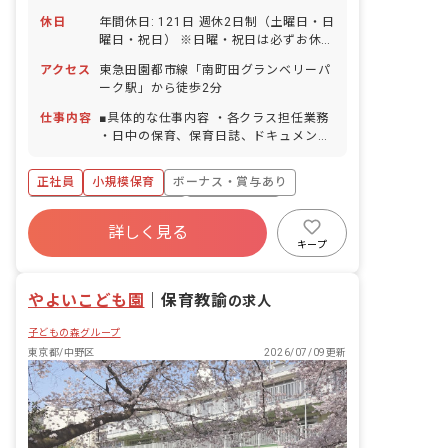
休日
年間休日: 121日 週休2日制（土曜日・日
曜日・祝日） ※日曜・祝日は必ずお休み
※土曜出勤は月1～2回、振替として平日
アクセス
東急田園都市線「南町田グランベリーパ
でお休みが可能です。 【年間休日121日
ーク駅」から徒歩2分
／リフレッシュ休暇含む】 リフレッシュ
休暇（6日間） ※入職してすぐ取得で
仕事内容
■具体的な仕事内容 ・各クラス担任業務
きます。 年末年始休暇（12/29～1/3）
・日中の保育、保育日誌、ドキュメンテ
有給休暇（取率90％／時間単位での取得
ーション等帳票類の作成、連絡帳記入な
可／連休OK） ※有休が取りやすく自由
ど ・保育計画の作成（年案、月案、週
正社員
小規模保育
ボーナス・賞与あり
度が高い為、職員の満足度も高いのが当
案） ・行事や係などの準備 ・保護者対
法人の特徴です。 慶弔休暇 産前産後・
応や子育て支援に向けての準備 ※当施設
寮・住宅・家賃補助あり
社会保険完備
育児休暇（取得率100％・復帰率90％）
は小規模保育園もりのこ第一保育園（定
詳しく見る
有給
福利厚生充実
退職金制度
介護・看護休暇 ※お休みの相談もしやす
員19名）・もりのこ第二保育園（定員
キープ
く自由に取れることで職員の満足度が高
19名）が同じ園舎で一緒に保育を行なっ
残業少なめ
昇給昇進あり
いのも当法人の特徴の1つです。
ています。 ■保育理念 子ども一人ひとり
やよいこども園
を大切にして、温かい愛情のこもった保
｜
保育教諭
の求人
育を行ない、保護者や地域から信頼され
子どもの森グループ
る保育園を目指す。 「いいあたま」「じ
ょうぶなからだ」「やさしいこころ」
東京都/中野区
2026/07/09更新
「がまんづよいこ」 の4つのやくそくを
元に、創造力を養い、一人ひとりの個性
を大切に伸ばしています。