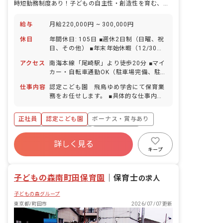
時短勤務制度あり！子どもの自主性・創造性を育む、温かみにあふれた園です
給与
月給220,000円 ~ 300,000円
休日
年間休日: 105日 ■週休2日制（日曜、祝
日、その他） ■年末年始休暇（12/30～
1/3） ■有給休暇（6カ月経過後10日付
アクセス
南海本線「尾崎駅」より徒歩20分 ■マイ
与／1時間・半日単位での取得可／5日以
カー・自転車通勤OK（駐車場完備、駐
上の連休相談OK） ■産前産後・育児休暇
車場代月2,000円の自己負担あり） ※南
（取得率100％・復帰率100％） ※お子
仕事内容
認定こども園 飛鳥ゆめ学舎にて保育業
海本線「尾崎駅」から自転車通勤の場
様の体調不良や行事による遅刻・早退・
務をお任せします。 ■具体的な仕事内容
合、駐輪場は園負担いたします。
欠席の相談も可
・0歳～6歳児の保育業務 ・連絡帳記入
・週案、月案の作成 ・保護者対応 ＜施
正社員
認定こども園
ボーナス・賞与あり
設について＞ ・広々とした落ち着いた環
境で、子どもの好奇心を刺激する活動を
寮・住宅・家賃補助あり
社会保険完備
取り入れています。 ・園舎正面玄関で
詳しく見る
有給
福利厚生充実
退職金制度
す。毎日元気に当園する子どもたちを笑
キープ
顔でお迎えしています。 ・園庭は大型遊
残業少なめ
昇給昇進あり
具を入れず、自由な発想で園庭遊びを楽
子どもの森南町田保育園
しんでもらいたいと考えています。 ＜先
｜
保育士
の求人
輩からのコメント＞ ・自分の働きかけで
子どもの森グループ
子どもの成長に繋がった時、嬉しく感じ
る瞬間です。 ・子どもたちから得るもの
東京都/町田市
2026/07/07更新
がたくさんあり、とてもやりがいのある
仕事です。 ・子どもができなかったこと