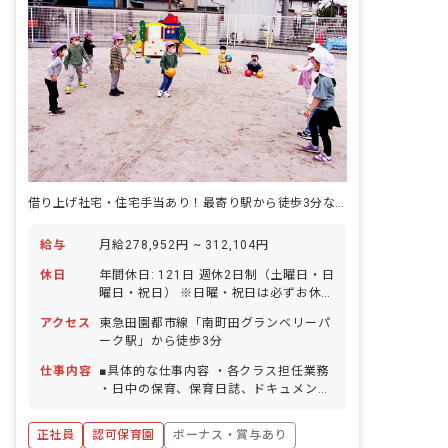
ができるようになった時に、嬉しく温か
い気持ちになります。
借り上げ社宅・住宅手当あり！最寄り駅から徒歩3分なので利便性は抜群！
給与
月給278,952円 ~ 312,104円
休日
年間休日: 121日 週休2日制（土曜日・日
曜日・祝日） ※日曜・祝日は必ずお休み
※土曜出勤は月1～2回、振替として平日
アクセス
東急田園都市線「南町田グランベリーパ
でお休みが可能です。 【年間休日121日
ーク駅」から徒歩3分
／リフレッシュ休暇含む】 リフレッシュ
休暇（6日間） ※入職してすぐ取得で
仕事内容
■具体的な仕事内容 ・各クラス担任業務
きます。 年末年始休暇（12/29～1/3）
・日中の保育、保育日誌、ドキュメンテ
有給休暇（取率90％／時間単位での取得
ーション等帳票類の作成、連絡帳記入な
可／連休OK） ※有休が取りやすく自由
ど ・保育計画の作成（年案、月案、週
正社員
認可保育園
ボーナス・賞与あり
度が高い為、職員の満足度も高いのが当
案） ・行事や係などの準備 ・保護者対