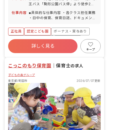
でお休みが可能です。 リフレッシュ休暇
王バス「駒形公園バス停」より徒歩2分
（入職初年度と次年度に6日間を付与）
■マイカー・バイク・自転車通勤可（駐
年末年始休暇（12/29～1/3） 有給休暇
仕事内容
■具体的な仕事内容 ・各クラス担任業務
車場自己手配：料金1/2補助）
（取率90％／時間単位での取得可／連休
・日中の保育、保育日誌、ドキュメンテ
OK） ※有休が取りやすく自由度が高い
ーション等帳票類の作成、連絡帳記入な
為、職員の満足度も高いのが当法人の特
ど ・保育計画の作成（年案、月案、週
正社員
認定こども園
ボーナス・賞与あり
徴です。 慶弔休暇 産前産後・育児休暇
案） ・行事や係などの準備 ・保護者対
（取得率100％・復帰率90％） 介護・看
応や子育て支援に向けての準備 ■保育理
寮・住宅・家賃補助あり
社会保険完備
護休暇 ※お休みの相談もしやすく自由に
念 子ども一人ひとりを大切にして、温か
詳しく見る
有給
福利厚生充実
退職金制度
取れることで職員の満足度が高いのも当
い愛情のこもった保育を行ない、保護者
キープ
法人の特徴の1つです。
や地域から信頼される保育園を目指す。
残業少なめ
昇給昇進あり
「いいあたま」「じょうぶなからだ」
こっこのもり保育園
「やさしいこころ」「がまんづよいこ」
｜
保育士
の求人
の4つのやくそくを元に、創造力を養
子どもの森グループ
い、一人ひとりの個性を大切に伸ばして
います。
東京都/町田市
2026/07/07更新