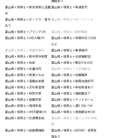
補助あり
富山県 × 保育士 × 男性保育士活躍
富山県 × 保育士 × 車通勤可
中
富山県 × 保育士 × ボーナス・賞与
富山県 × 保育士 × オープニング
あり
富山県 × 保育士 × ブランクOK
富山県 × 保育士 × 臨時職員
富山県 × 保育士 × 4月入職OK
富山県 × 保育士 × 年間休日120日
以上
富山県 × 保育士 × 夜間保育所
富山県 × 保育士 × 無資格可
富山県 × 保育士 × 産休育休制度
富山県 × 保育士 × 未経験歓迎
富山県 × 保育士 × 有給
富山県 × 保育士 × 駅近5分以内
富山県 × 保育士 × 扶養内可
富山県 × 保育士 × 上京者歓迎
富山県 × 保育士 × 残業少なめ
富山県 × 保育士 × 低離職率
富山県 × 保育士 × 退職金制度
富山県 × 保育士 × 勤務地選択可
富山県 × 保育士 × 正社員登用
富山県 × 保育士 × 昇給昇進あり
富山県 × 保育士 × 研修充実
富山県 × 保育士 × 複数園あり
富山県 × 保育士 × 設備充実
富山県 × 保育士 × アットホーム
富山県 × 保育士 × 復帰率高
富山県 × 保育士 × 週2.3日~OK
富山県 × 保育士 × WEB面接OK
富山県 × 保育士 × 家庭都合休OK
富山県 × 保育士 × 交通費支給
富山県 × 保育士 × 借り上げ社宅制
度
富山県 × 保育士 × 給食費補助
富山県 × 保育士 × 託児所・保育支
援あり