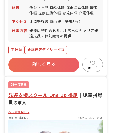
休日
他シフト制 有給休暇 年末年始休暇 慶弔
休暇 産前産後休暇 育児休暇 介護休暇 生
理休暇 ※年間休日123日
アクセス
北陸新幹線 富山駅（徒歩5分）
仕事内容
発達に特性のある小中高へのキャリア発
達支援・個別療育の提供
正社員
放課後等デイサービス
詳しく見る
キープ
26年度募集
発達支援スクール One Up 掛尾
｜
児童指導
員
の求人
株式会社AOGY
富山県/富山市
2026/03/31更新