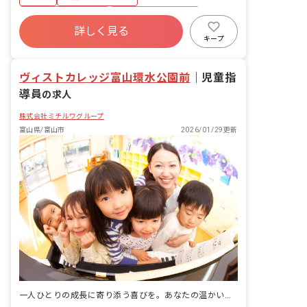
ボーナス・賞与あり
年間休日120日以上
詳しく見る
社会保険完備
有給
残業少なめ
キープ
昇給昇進あり
産休育休制度
車通勤可
ヴィストカレッジ富山環水公園前
｜
児童指
導員
の求人
株式会社ミチルワグループ
富山県/富山市
2026/01/29更新
一人ひとりの成長に寄り添う喜びを。あなたの温かい心が、未来を育む場所です。