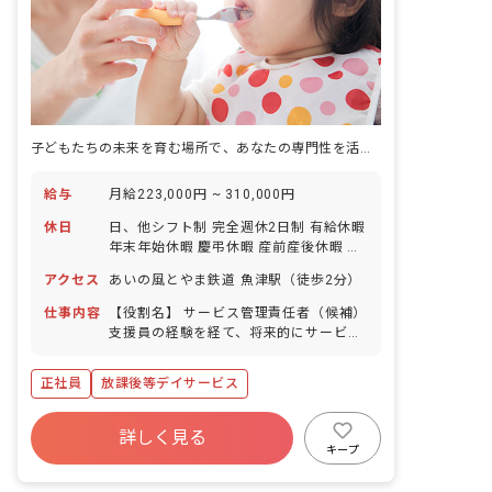
子どもたちの未来を育む場所で、あなたの専門性を活かしませんか？
給与
月給223,000円 ~ 310,000円
休日
日、他シフト制 完全週休2日制 有給休暇
年末年始休暇 慶弔休暇 産前産後休暇 育
児休暇 介護休暇 生理休暇 ※年間休日
アクセス
あいの風とやま鉄道 魚津駅（徒歩2分）
123日
仕事内容
【役割名】 サービス管理責任者（候補）
支援員の経験を経て、将来的にサービス
管理責任者にステップアップしていただ
きます。 【業務】 まずは、支援員の業
正社員
放課後等デイサービス
務をお任せしたいと考えております。ご
経験を積んでいただき、将来的にはサー
ビス管理責任者としての業務を担ってい
詳しく見る
ただく想定をしております。 ・障がいの
キープ
ある方の就職についての相談および面談
・就労に必要な知識や能力向上のための