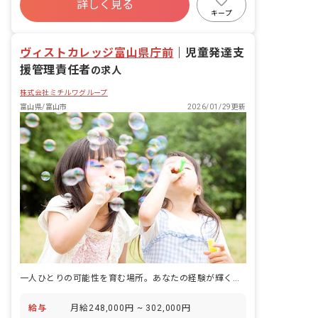
詳しく見る
キープ
ヴィストカレッジ富山県庁前
｜
児童発達支
援管理責任者
の求人
株式会社ミチルワグループ
富山県/富山市
2026/01/29更新
一人ひとりの可能性を育む場所。あなたの経験が輝くステージです。
給与
月給248,000円 ~ 302,000円