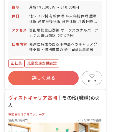
給与
月給193,000円 ~ 310,000円
休日
他シフト制 有給休暇 年末年始休暇 慶弔
休暇 産前産後休暇 育児休暇 介護休暇 生
理休暇 ※年間休日123日
アクセス
富山地鉄富山港線 オークスカナルパーク
ホテル富山前駅（徒歩7分）
仕事内容
発達に特性のある小中高へのキャリア発
達支援・個別療育の提供 ■園児年齢層：
0～5歳児
正社員
児童発達支援施設
詳しく見る
キープ
ヴィストキャリア高岡
｜
その他(職種)
の求
人
株式会社ミチルワグループ
富山県/高岡市
2026/01/29更新