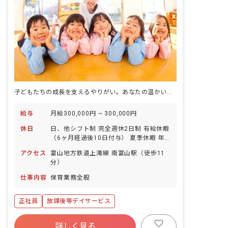
子どもたちの成長を支えるやりがい。あなたの温かい心、ここで輝かせませんか？
給与
月給300,000円 ~ 300,000円
休日
日、他シフト制 完全週休2日制 有給休暇
（6ヶ月経過後10日付与） 夏季休暇 年
末年始休暇 慶弔休暇 ※年間休日120日
アクセス
富山地方鉄道上滝線 南富山駅（徒歩11
分）
仕事内容
保育業務全般
正社員
放課後等デイサービス
詳しく見る