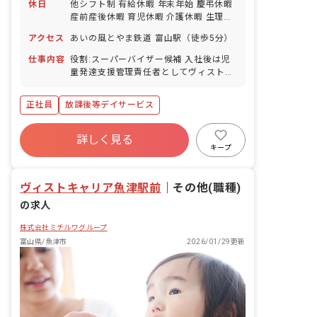
休日
他シフト制 有給休暇 年末年始 慶弔休暇
産前産後休暇 育児休暇 介護休暇 生理休
暇 ※年間休日123日
アクセス
あいの風とやま鉄道 富山駅（徒歩5分）
仕事内容
役割:スーパーバイザー候補 入社後は児
童発達支援管理責任者としてヴィストカ
レッジの支援力向上をお手伝いいただき
たいと考えております。 業務内容: 〈事
正社員
放課後等デイサービス
業所全体の支援の質向上・担保〉 ・事業
所配属スタッフ（4~7名）の支援力育成
にかかる企画運営 ・キャリア教育を通し
詳しく見る
た利用者さんのトータル支援の統括 将来
キープ
的にはスーパーバイザーとして、複数拠
点の支援体制整備を行っていただく予定
ヴィストキャリア魚津駅前
｜
その他(職種)
をしております。
の求人
株式会社ミチルワグループ
富山県/魚津市
2026/01/29更新