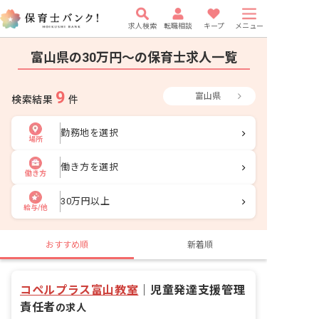
求人検索
転職相談
キープ
メニュー
富山県の30万円〜の保育士求人一覧
9
富山県
検索結果
件
勤務地を選択
場所
働き方を選択
働き方
30万円以上
給与/他
おすすめ順
新着順
コペルプラス富山教室
｜
児童発達支援管理
責任者
の求人