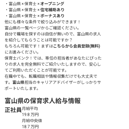
・
富山県 × 保育士 ×
オープニング
・
富山県 × 保育士 ×
住宅補助あり
・
富山県 × 保育士 ×
ボーナスあり
他にも様々な条件で絞り込みができます！
富山県の一覧ページ
からご確認ください。
自分で職場を探すのは自信が無いので、富山県の求人
を紹介してもらうことは可能ですか？
もちろん可能です！まずは
こちらから会員登録(無料)
にお進みください。
保育士バンク！では、専任の担当者があなたにぴった
りの求人を完全無料でご紹介いたしますので、安心し
てご利用いただくことが可能です。
在職中でも、転職相談や情報収集だけでも大丈夫で
す。
富山県
担当のキャリアアドバイザーがしっかりサ
ポートいたします。
富山県の保育求人給与情報
月給平均
正社員
19.8
万円
月給中央値
18.7
万円