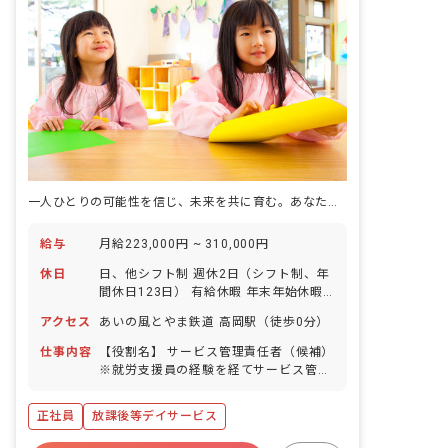
一人ひとりの可能性を信じ、未来を共に育む。あなたの情熱が輝く場所。
給与
月給223,000円 ~ 310,000円
休日
日、他シフト制 週休2日（シフト制、年
間休日123日） 有給休暇 年末年始休暇
慶弔休暇 産前産後休暇 育児休暇 介護休
アクセス
あいの風とやま鉄道 高岡駅（徒歩0分）
暇 生理休暇 ※年間休日123日
仕事内容
【役割名】 サービス管理責任者（候補）
※就労支援員の経験を経てサービス管理
責任者へステップアップいただく予定を
しております。 【業務】 就労支援事業
正社員
放課後等デイサービス
のサービス管理責任者業務 ・障がい福祉
サービス全般の管理 ・障がいのある方の