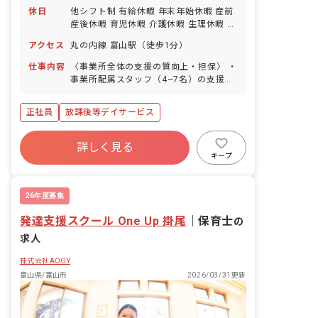
休日
他シフト制 有給休暇 年末年始休暇 産前
産後休暇 育児休暇 介護休暇 生理休暇 ※
年間休日123日
アクセス
丸の内線 富山駅（徒歩1分）
仕事内容
〈事業所全体の支援の質向上・担保〉 ・
事業所配属スタッフ（4~7名）の支援力
育成にかかる企画運営 ・キャリア教育を
通した利用者さんのトータル支援の統括
正社員
放課後等デイサービス
詳しく見る
キープ
26年度募集
発達支援スクール One Up 掛尾
｜
保育士
の
求人
株式会社AOGY
富山県/富山市
2026/03/31更新