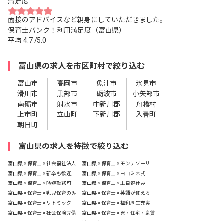
満足度
面接のアドバイスなど親身にしていただきました。
保育士バンク！利用満足度（富山県）
平均
4.7
/5.0
富山県の求人を市区町村で絞り込む
富山市
高岡市
魚津市
氷見市
滑川市
黒部市
砺波市
小矢部市
南砺市
射水市
中新川郡
舟橋村
上市町
立山町
下新川郡
入善町
朝日町
富山県の求人を特徴で絞り込む
富山県 × 保育士 × 社会福祉法人
富山県 × 保育士 × モンテソーリ
富山県 × 保育士 × 新卒も歓迎
富山県 × 保育士 × ヨコミネ式
富山県 × 保育士 × 時短勤務可
富山県 × 保育士 × 土日祝休み
富山県 × 保育士 × 乳児保育のみ
富山県 × 保育士 × 英語が使える
富山県 × 保育士 × リトミック
富山県 × 保育士 × 福利厚生充実
富山県 × 保育士 × 社会保険完備
富山県 × 保育士 × 寮・住宅・家賃