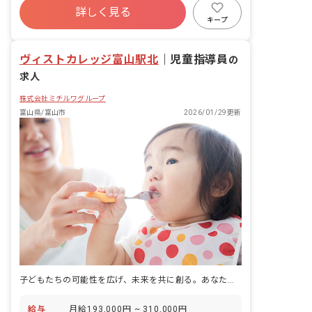
就職についての相談および面談 ・就労に
詳しく見る
必要な知識や能力向上のためのプログラ
キープ
ム企画、実施など ・福祉施設や行政機関
に出向き、支援に向けての打ち合わせや
ヴィストカレッジ富山駅北
｜
児童指導員
立案 ・支援員への支援の助言など
の
求人
株式会社ミチルワグループ
富山県/富山市
2026/01/29更新
子どもたちの可能性を広げ、未来を共に創る。あなたの温かい気持ちを活かしませんか？
給与
月給193,000円 ~ 310,000円