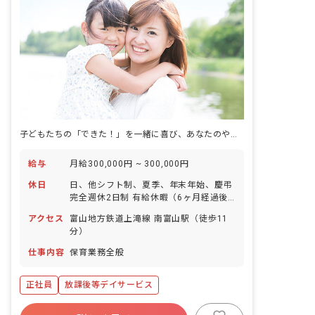
子どもたちの「できた！」を一緒に喜び、あなたのやりがいを見つけよう。
給与
月給300,000円 ~ 300,000円
休日
日、他シフト制、夏季、年末年始、慶弔
完全週休2日制 有給休暇（6ヶ月経過後
10日付与） ※年間休日120日
アクセス
富山地方鉄道上滝線 南富山駅（徒歩11
分）
仕事内容
保育業務全般
正社員
放課後等デイサービス