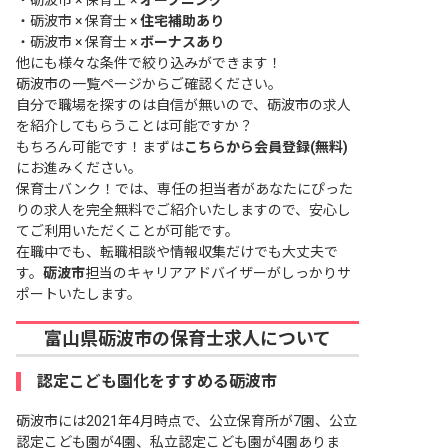
・
砺波市 × 保育士 ×
オープニング
・
砺波市 × 保育士 ×
住宅補助あり
・
砺波市 × 保育士 ×
ボーナスあり
他にも様々な条件で絞り込みができます！
砺波市の一覧ページ
からご確認ください。
自分で職場を探すのは自信が無いので、砺波市の求人
を紹介してもらうことは可能ですか？
もちろん可能です！まずは
こちらから会員登録(無料)
にお進みください。
保育士バンク！では、専任の担当者があなたにぴった
りの求人を完全無料でご紹介いたしますので、安心し
てご利用いただくことが可能です。
在職中でも、転職相談や情報収集だけでも大丈夫で
す。
砺波市
担当のキャリアアドバイザーがしっかりサ
ポートいたします。
富山県砺波市の保育士求人について
認定こども園化をすすめる砺波市
砺波市には2021年4月時点で、公立保育所が7園、公立
認定こども園が4園、私立認定こども園が4園ありま