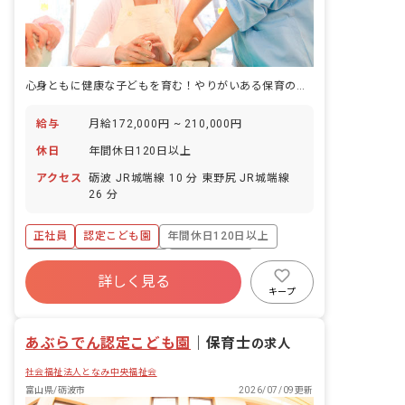
心身ともに健康な子どもを育む！やりがいある保育のお仕事。賞与支給あり。
給与
月給172,000円 ~ 210,000円
休日
年間休日120日以上
アクセス
砺波 JR城端線 10 分 東野尻 JR城端線
26 分
正社員
認定こども園
年間休日120日以上
寮・住宅・家賃補助あり
社会保険完備
詳しく見る
産休育休制度
車通勤可
駅近5分以内
キープ
交通費支給
あぶらでん認定こども園
｜
保育士
の求人
社会福祉法人となみ中央福祉会
富山県/砺波市
2026/07/09更新