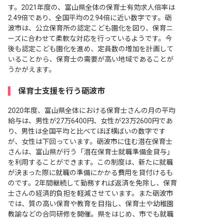
す。2021年度の、富山県全体の保育士有効求人倍率は
2.49倍であり、全国平均の2.94倍に近い数字です。砺
波市は、公立保育所の認定こども園化を図り、保育ニ
ーズに合わせて柔軟な対応を行っているようです。今
後も認定こども園化を進め、定員数の増加を計画して
いることから、保育士の需要が高い地域であることが
うかがえます。
保育士支援を行う砺波市
2020年度、富山県全体における保育士さんの月の平均
給与は、男性が27万6400円、女性が23万2600円であ
り、男性は全国平均と比べてほぼ横ばいの数字です
が、女性は下回っています。砺波市に住む潜在保育士
さんは、富山県が行う「潜在保育士就職準備金貸与」
を利用することができます。この制度は、新たに就職
が決まった際に就職の準備にかかる費用を貸付けるも
のです。2年間継続して勤務すれば返済を免除し、保育
士さんの経済的負担を軽減させています。また砺波市
では、質の高い保育や教育を目指し、保育士や幼稚園
教諭などの合同研修を開催。県をはじめ、市でも就職