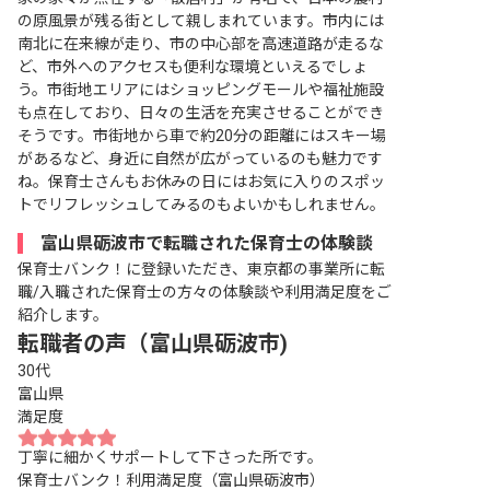
の原風景が残る街として親しまれています。市内には
南北に在来線が走り、市の中心部を高速道路が走るな
ど、市外へのアクセスも便利な環境といえるでしょ
う。市街地エリアにはショッピングモールや福祉施設
も点在しており、日々の生活を充実させることができ
そうです。市街地から車で約20分の距離にはスキー場
があるなど、身近に自然が広がっているのも魅力です
ね。保育士さんもお休みの日にはお気に入りのスポッ
トでリフレッシュしてみるのもよいかもしれません。
富山県砺波市で転職された保育士の体験談
保育士バンク！に登録いただき、東京都の事業所に転
職/入職された保育士の方々の体験談や利用満足度をご
紹介します。
転職者の声（富山県砺波市)
30代
富山県
満足度
丁寧に細かくサポートして下さった所です。
保育士バンク！利用満足度（富山県砺波市）