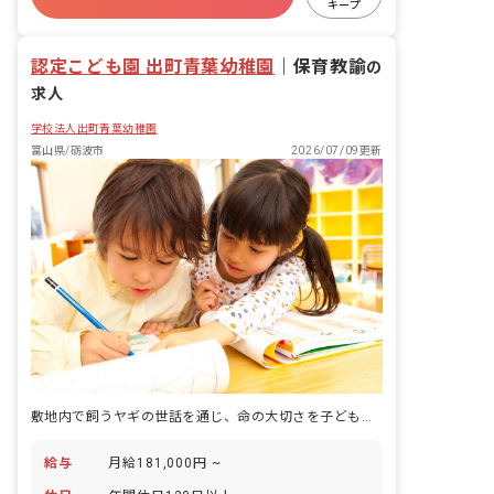
キープ
残業少なめ
産休育休制度
認定こども園 出町青葉幼稚園
｜
保育教諭
の
求人
学校法人出町青葉幼稚園
富山県/砺波市
2026/07/09更新
敷地内で飼うヤギの世話を通じ、命の大切さを子どもと一緒に学べる、100年続く認定こども園です。
給与
月給181,000円 ~