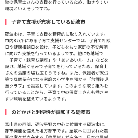
後の保育士さんの支援を行っているため、働きやすい
環境といえそうですね。
子育て支援が充実している砺波市
砺波市は、子育て支援を積極的に取り入れています。
市内8カ所にある子育て支援センターでは、子育て相談
日や健康相談日を設け、子どもをもつ家庭の不安解消
に向けた支援を行っているようです。他にも地域で
「子育て・親育ち講座」や「あいあいルーム」などを
設け、地域ぐるみで子育てを行っているため、保育士
さんの活躍の場も広そうですね。また、保護者が就労
等で昼間留守になる家庭の小学生を預かる「放課後児
童クラブ」を設置しています。このような取り組みを
行っていることから、子育て中の保育士さんも働きや
すい環境を整えているようです。
のどかさと利便性が調和する砺波市
富山県の西部、砺波平野の中心に位置する砺波市は、
都市機能を備えた地方都市です。屋敷林に囲まれた農
家の家々が点在する「散居村」が有名で、日本の農村