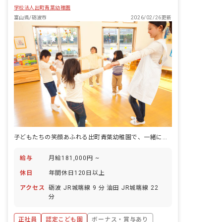
学校法人出町青葉幼稚園
富山県/砺波市
2026/02/26更新
子どもたちの笑顔あふれる出町青葉幼稚園で、一緒に成長しませんか？
給与
月給181,000円 ~
休日
年間休日120日以上
アクセス
砺波 JR城端線 9 分 油田 JR城端線 22
分
正社員
認定こども園
ボーナス・賞与あり