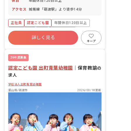
休日
年間休日120日以上
アクセス
城端線「砺波駅」より徒歩14分
正社員
認定こども園
年間休日120日以上
社会保険完備
有給
福利厚生充実
詳しく見る
残業少なめ
昇給昇進あり
キープ
26年度募集
認定こども園 出町青葉幼稚園
｜
保育教諭
の
求人
学校法人出町青葉幼稚園
富山県/砺波市
2026/03/18更新