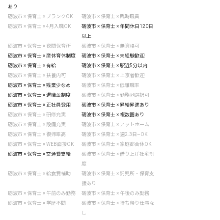
あり
砺波市 × 保育士 × ブランクOK
砺波市 × 保育士 × 臨時職員
砺波市 × 保育士 × 4月入職OK
砺波市 × 保育士 × 年間休日120日
以上
砺波市 × 保育士 × 夜間保育所
砺波市 × 保育士 × 無資格可
砺波市 × 保育士 × 産休育休制度
砺波市 × 保育士 × 未経験歓迎
砺波市 × 保育士 × 有給
砺波市 × 保育士 × 駅近5分以内
砺波市 × 保育士 × 扶養内可
砺波市 × 保育士 × 上京者歓迎
砺波市 × 保育士 × 残業少なめ
砺波市 × 保育士 × 低離職率
砺波市 × 保育士 × 退職金制度
砺波市 × 保育士 × 勤務地選択可
砺波市 × 保育士 × 正社員登用
砺波市 × 保育士 × 昇給昇進あり
砺波市 × 保育士 × 研修充実
砺波市 × 保育士 × 複数園あり
砺波市 × 保育士 × 設備充実
砺波市 × 保育士 × アットホーム
砺波市 × 保育士 × 復帰率高
砺波市 × 保育士 × 週2.3日~OK
砺波市 × 保育士 × WEB面接OK
砺波市 × 保育士 × 家庭都合休OK
砺波市 × 保育士 × 交通費支給
砺波市 × 保育士 × 借り上げ社宅制
度
砺波市 × 保育士 × 給食費補助
砺波市 × 保育士 × 託児所・保育支
援あり
砺波市 × 保育士 × 午前のみ勤務
砺波市 × 保育士 × 午後のみ勤務
砺波市 × 保育士 × 学歴不問
砺波市 × 保育士 × 持ち帰り仕事な
し