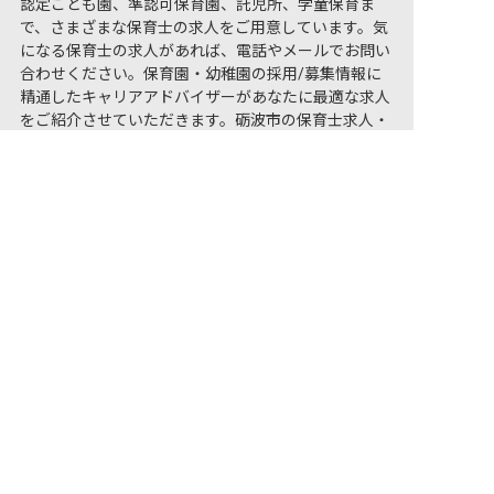
認定こども園、準認可保育園、託児所、学童保育ま
で、さまざまな保育士の求人をご用意しています。気
になる保育士の求人があれば、電話やメールでお問い
合わせください。保育園・幼稚園の採用/募集情報に
精通したキャリアアドバイザーがあなたに最適な求人
をご紹介させていただきます。砺波市の保育士求人・
非公開の求人多数！ 紹介登録はこちら
転職サイト【保育士バンク!】
学生の方の応募は「保育士バンク！新卒」（完全無
砺波市の求人を紹介してもらう
料）をご利用ください。
砺波市で就職・就活するなら【保育士バンク！新卒】
宿泊業への転職をお考えの方は「おもてなしHR」（完
全無料）をご利用ください。
砺波市のホテル・旅館求人・転職は【おもてなしHR】
保育士バンク！は
あなたに合う職場を一緒にお探します
保育をよく知るアドバイザーがフルサポート
非公開求人やここだけの保育園情報が充実