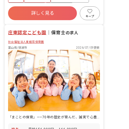
年間休日120日以上
社会保険完備
詳しく見る
交通費支給
キープ
庄東認定こども園
｜
保育士
の求人
社会福祉法人東般若保育園
富山県/砺波市
2026/07/09更新
「まことの保育」——70年の歴史が育んだ、誠実で心豊かな人づくりの場所。