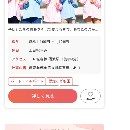
子どもたちの成長をそばで支える喜び。あなたの温かい心を活かしませんか？
給与
時給1,100円 ~ 1,100円
休日
土日祝休み
アクセス
ＪＲ城端線 砺波駅（徒歩9分）
仕事内容
保育業務全般 ■園庭有無：あり
パート・アルバイト
認定こども園
土日祝休み
産休育休制度
車通勤可
詳しく見る
キープ