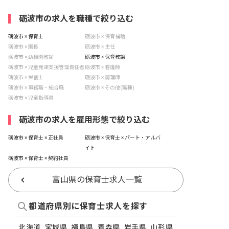
砺波市の求人を職種で絞り込む
砺波市 × 保育士
砺波市 × 保育補助
砺波市 × 園長
砺波市 × 主任
砺波市 × 幼稚園教諭
砺波市 × 保育教諭
砺波市 × 児童発達支援管理責任者
砺波市 × 看護師
砺波市 × 栄養士
砺波市 × 調理師
砺波市 × 事務職・総合職
砺波市 × その他(職種)
砺波市 × 児童指導員
砺波市の求人を雇用形態で絞り込む
砺波市 × 保育士 × 正社員
砺波市 × 保育士 × パート・アルバ
イト
砺波市 × 保育士 × 契約社員
富山県の保育士求人一覧
都道府県別に保育士求人を探す
北海道
宮城県
福島県
青森県
岩手県
山形県