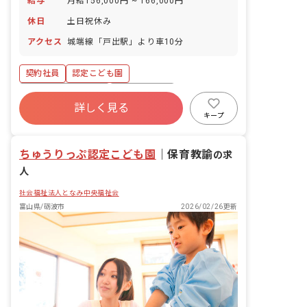
給与
月給156,000円 ~ 166,000円
休日
土日祝休み
アクセス
城端線「戸出駅」より車10分
契約社員
認定こども園
ボーナス・賞与あり
社会保険完備
詳しく見る
土日祝休み
退職金制度
残業少なめ
キープ
産休育休制度
社会福祉法人
正社員登用
ちゅうりっぷ認定こども園
｜
保育教諭
の求
人
社会福祉法人となみ中央福祉会
富山県/砺波市
2026/02/26更新