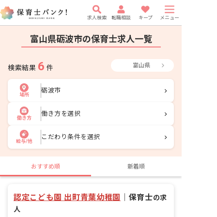
求人検索
転職相談
キープ
メニュー
富山県砺波市の保育士求人一覧
6
富山県
検索結果
件
砺波市
場所
働き方を選択
働き方
こだわり条件を選択
給与/他
おすすめ順
新着順
認定こども園 出町青葉幼稚園
｜
保育士
の求
人