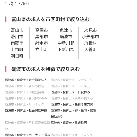
平均
4.7
/5.0
富山県の求人を市区町村で絞り込む
富山市
高岡市
魚津市
氷見市
滑川市
黒部市
砺波市
小矢部市
南砺市
射水市
中新川郡
舟橋村
上市町
立山町
下新川郡
入善町
朝日町
砺波市の求人を特徴で絞り込む
砺波市 × 保育士 × 社会福祉法人
砺波市 × 保育士 × モンテソーリ
砺波市 × 保育士 × 新卒も歓迎
砺波市 × 保育士 × ヨコミネ式
砺波市 × 保育士 × 時短勤務可
砺波市 × 保育士 × 土日祝休み
砺波市 × 保育士 × 乳児保育のみ
砺波市 × 保育士 × 英語が使える
砺波市 × 保育士 × リトミック
砺波市 × 保育士 × 福利厚生充実
砺波市 × 保育士 × 社会保険完備
砺波市 × 保育士 × 寮・住宅・家賃
補助あり
砺波市 × 保育士 × 男性保育士活躍
砺波市 × 保育士 × 車通勤可
中
砺波市 × 保育士 × ボーナス・賞与
砺波市 × 保育士 × オープニング