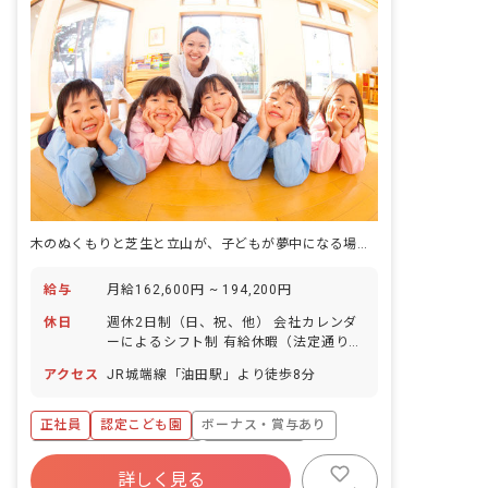
木のぬくもりと芝生と立山が、子どもが夢中になる場所をつくる。
給与
月給162,600円 ~ 194,200円
休日
週休2日制（日、祝、他） 会社カレンダ
ーによるシフト制 有給休暇（法定通り）
育児休業取得実績：あり 年間休日数105
アクセス
JR城端線「油田駅」より徒歩8分
日
正社員
認定こども園
ボーナス・賞与あり
寮・住宅・家賃補助あり
社会保険完備
詳しく見る
有給
福利厚生充実
退職金制度