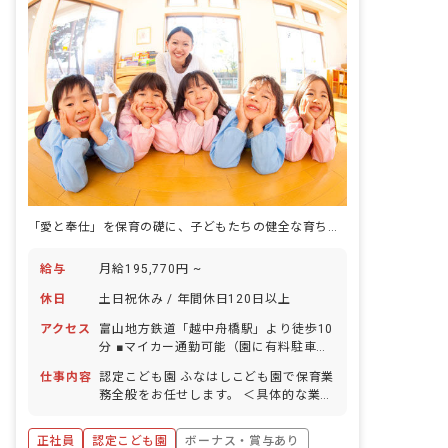
「愛と奉仕」を保育の礎に、子どもたちの健全な育ちを共につくる
給与
月給195,770円 ~
休日
土日祝休み / 年間休日120日以上
アクセス
富山地方鉄道「越中舟橋駅」より徒歩10
分 ■マイカー通勤可能（園に有料駐車場
あり）
仕事内容
認定こども園 ふなはしこども園で保育業
務全般をお任せします。 ＜具体的な業務
内容＞ ピアノ 週案作成 月案作成 日誌作
成 クラス通信作成 外遊び 園外へのお散
正社員
認定こども園
ボーナス・賞与あり