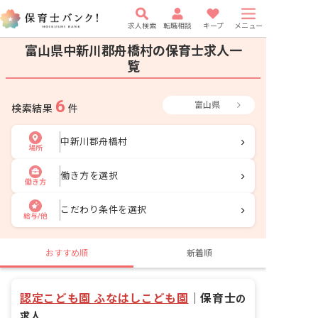
求人検索
転職相談
キープ
メニュー
富山県中新川郡舟橋村の保育士求人一
覧
6
富山県
検索結果
件
中新川郡舟橋村
場所
働き方を選択
働き方
こだわり条件を選択
給与/他
おすすめ順
新着順
認定こども園 ふなはしこども園
｜
保育士
の
求人