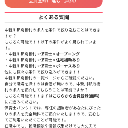
会員登録に進む（無料）
よくある質問
中新川郡舟橋村の求人を条件で絞り込むことはできま
すか？
もちろん可能です！以下の条件がよく見られていま
す。
・
中新川郡舟橋村 × 保育士 ×
オープニング
・
中新川郡舟橋村 × 保育士 ×
住宅補助あり
・
中新川郡舟橋村 × 保育士 ×
ボーナスあり
他にも様々な条件で絞り込みができます！
中新川郡舟橋村の一覧ページ
からご確認ください。
自分で職場を探すのは自信が無いので、中新川郡舟橋
村の求人を紹介してもらうことは可能ですか？
もちろん可能です！まずは
こちらから会員登録(無料)
にお進みください。
保育士バンク！では、専任の担当者があなたにぴった
りの求人を完全無料でご紹介いたしますので、安心し
てご利用いただくことが可能です。
在職中でも、転職相談や情報収集だけでも大丈夫で