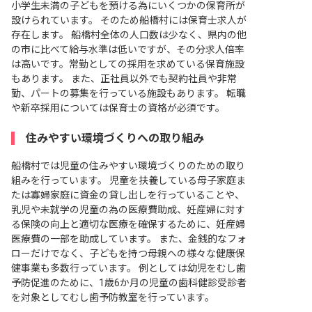
小学生未満の子どもを預ける為にいくつかの保育所が
設けられています。 そのため船橋村には保育士求人が
存在します。 船橋村全体の人口数は少なく、県内の他
の市に比べて給与水準は低いですが、その分求人倍率
は高いです。常勤としての採用を求めている保育施設
もあります。 また、正社員以外でも契約社員や非常
勤、パートの募集を行っている施設もあります。 転職
や新卒採用については保育士の資格が必須です。
住みやすい環境づくりへの取り組み
船橋村では児童の住みやすい環境づくりのための取り
組みを行っています。 児童を扶養している母子家庭ま
たは寡婦家庭に資金の貸し出しを行っていることや、
乳児や未就学の児童の為の医療費助成、妊産婦に対す
る保険の向上と適切な医療を確保するために、妊産婦
医療費の一部を助成しています。 また、金銭的なフォ
ローだけでなく、子どもを持つ母親への様々な健康保
健事業も多数行っています。 例としては幼児をむし歯
予防促進のために、1歳6か月の児童の歯科健診受診者
を対象としてむし歯予防教室を行っています。