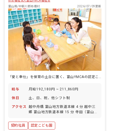
社会福祉法人富山YMCA福祉会
富山県/中新川郡舟橋村
2026/07/09更新
「愛と奉仕」を保育の土台に置く、富山YMCAの認定こども園です。
給与
月給192,180円 ~ 211,860円
休日
土、日、祝、他シフト制
アクセス
越中舟橋 富山地方鉄道本線 4 分 越中三
郷 富山地方鉄道本線 15 分 寺田（富山）
富山地方鉄道本線 16 分 寺田（富山） 富
山地方鉄道立山線 16 分 越中泉 富山地方
契約社員
認定こども園
鉄道本線 25 分