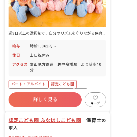
週3日以上の選択制で、自分のリズムを守りながら保育に向き合える。
給与
時給1,062円 ~
休日
土日祝休み
アクセス
富山地方鉄道「越中舟橋駅」より徒歩10
分
パート・アルバイト
認定こども園
ボーナス・賞与あり
土日祝休み
有給
詳しく見る
産休育休制度
社会福祉法人
車通勤可
キープ
未経験歓迎
週2.3日~OK
認定こども園 ふなはしこども園
｜
保育士
の
求人