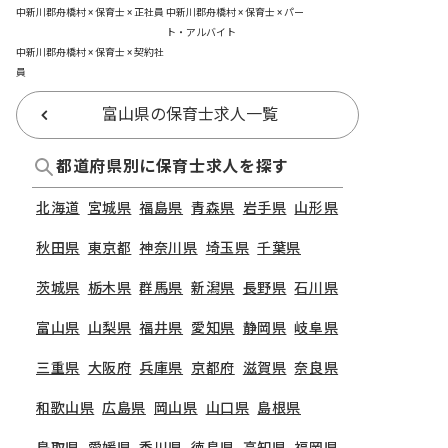
中新川郡舟橋村 × 保育士 × 正社員
中新川郡舟橋村 × 保育士 × パー
ト・アルバイト
中新川郡舟橋村 × 保育士 × 契約社
員
富山県の保育士求人一覧
都道府県別に保育士求人を探す
北海道
宮城県
福島県
青森県
岩手県
山形県
秋田県
東京都
神奈川県
埼玉県
千葉県
茨城県
栃木県
群馬県
新潟県
長野県
石川県
富山県
山梨県
福井県
愛知県
静岡県
岐阜県
三重県
大阪府
兵庫県
京都府
滋賀県
奈良県
和歌山県
広島県
岡山県
山口県
島根県
鳥取県
愛媛県
香川県
徳島県
高知県
福岡県