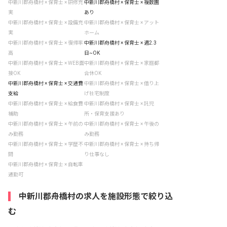
中新川郡舟橋村 × 保育士 × 研修充
中新川郡舟橋村 × 保育士 × 複数園
実
あり
中新川郡舟橋村 × 保育士 × 設備充
中新川郡舟橋村 × 保育士 × アット
実
ホーム
中新川郡舟橋村 × 保育士 × 復帰率
中新川郡舟橋村 × 保育士 × 週2.3
高
日~OK
中新川郡舟橋村 × 保育士 × WEB面
中新川郡舟橋村 × 保育士 × 家庭都
接OK
合休OK
中新川郡舟橋村 × 保育士 × 交通費
中新川郡舟橋村 × 保育士 × 借り上
支給
げ社宅制度
中新川郡舟橋村 × 保育士 × 給食費
中新川郡舟橋村 × 保育士 × 託児
補助
所・保育支援あり
中新川郡舟橋村 × 保育士 × 午前の
中新川郡舟橋村 × 保育士 × 午後の
み勤務
み勤務
中新川郡舟橋村 × 保育士 × 学歴不
中新川郡舟橋村 × 保育士 × 持ち帰
問
り仕事なし
中新川郡舟橋村 × 保育士 × 自転車
通勤可
中新川郡舟橋村の求人を施設形態で絞り込
む