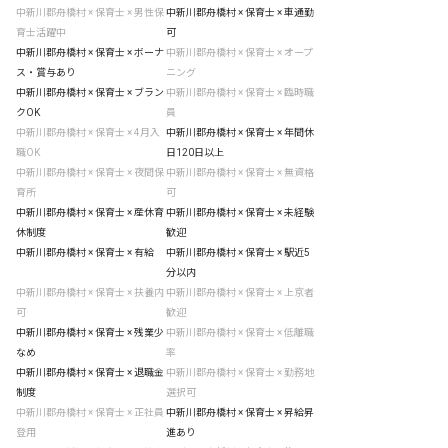
中新川郡舟橋村 × 保育士 × 男性保
中新川郡舟橋村 × 保育士 × 車通勤
育士活躍中
可
中新川郡舟橋村 × 保育士 × ボーナ
中新川郡舟橋村 × 保育士 × オープ
ス・賞与あり
ニング
中新川郡舟橋村 × 保育士 × ブラン
中新川郡舟橋村 × 保育士 × 臨時職
クOK
員
中新川郡舟橋村 × 保育士 × 4月入
中新川郡舟橋村 × 保育士 × 年間休
職OK
日120日以上
中新川郡舟橋村 × 保育士 × 夜間保
中新川郡舟橋村 × 保育士 × 無資格
育所
可
中新川郡舟橋村 × 保育士 × 産休育
中新川郡舟橋村 × 保育士 × 未経験
休制度
歓迎
中新川郡舟橋村 × 保育士 × 有給
中新川郡舟橋村 × 保育士 × 駅近5
分以内
中新川郡舟橋村 × 保育士 × 扶養内
中新川郡舟橋村 × 保育士 × 上京者
可
歓迎
中新川郡舟橋村 × 保育士 × 残業少
中新川郡舟橋村 × 保育士 × 低離職
なめ
率
中新川郡舟橋村 × 保育士 × 退職金
中新川郡舟橋村 × 保育士 × 勤務地
制度
選択可
中新川郡舟橋村 × 保育士 × 正社員
中新川郡舟橋村 × 保育士 × 昇給昇
登用
進あり