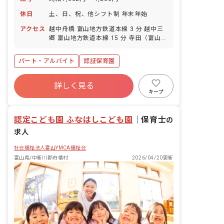
休日
土、日、祝、他シフト制 年末年始
アクセス
越中舟橋 富山地方鉄道本線 3 分 越中三
郷 富山地方鉄道本線 15 分 寺田（富山）
富山地方鉄道本線 16 分 寺田（富山） 富
山地方鉄道立山線 16 分 越中泉 富山地方
パート・アルバイト
認証保育園
鉄道本線 25 分
詳しく見る
キープ
認定こども園 ふなはしこども園
｜
保育士
の
求人
社会福祉法人富山YMCA福祉会
富山県/中新川郡舟橋村
2026/04/20更新