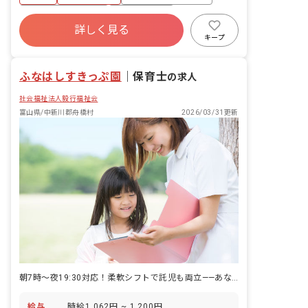
歩
年間休日120日以上
社会保険完備
詳しく見る
土日祝休み
有給
福利厚生充実
キープ
退職金制度
残業少なめ
ふなはしすきっぷ園
｜
保育士
の求人
社会福祉法人毅行福祉会
富山県/中新川郡舟橋村
2026/03/31更新
朝7時～夜19:30対応！柔軟シフトで託児も両立——あなたの経験を活かせる環境です
給与
時給1,062円 ~ 1,200円