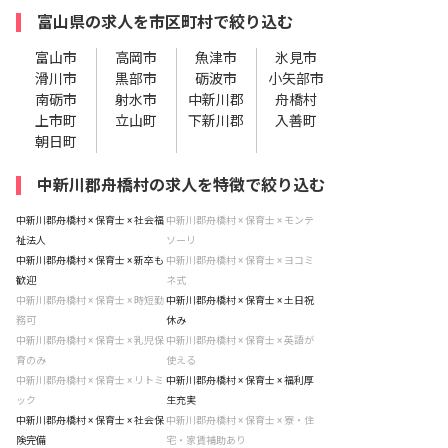
富山県の求人を市区町村で絞り込む
富山市
高岡市
魚津市
氷見市
滑川市
黒部市
砺波市
小矢部市
南砺市
射水市
中新川郡
舟橋村
上市町
立山町
下新川郡
入善町
朝日町
中新川郡舟橋村の求人を特徴で絞り込む
中新川郡舟橋村 × 保育士 × 社会福
中新川郡舟橋村 × 保育士 × モンテ
祉法人
ソーリ
中新川郡舟橋村 × 保育士 × 新卒も
中新川郡舟橋村 × 保育士 × ヨコミ
歓迎
ネ式
中新川郡舟橋村 × 保育士 × 時短勤
中新川郡舟橋村 × 保育士 × 土日祝
務可
休み
中新川郡舟橋村 × 保育士 × 乳児保
中新川郡舟橋村 × 保育士 × 英語が
育のみ
使える
中新川郡舟橋村 × 保育士 × リトミ
中新川郡舟橋村 × 保育士 × 福利厚
ック
生充実
中新川郡舟橋村 × 保育士 × 社会保
中新川郡舟橋村 × 保育士 × 寮・住
険完備
宅・家賃補助あり