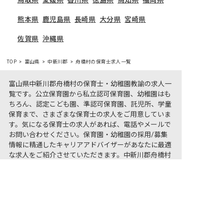
熊本県
鹿児島県
長崎県
大分県
宮崎県
佐賀県
沖縄県
TOP
富山県
中新川郡
舟橋村の保育士求人一覧
富山県中新川郡舟橋村の保育士・幼稚園教諭の求人一
覧です。公立保育園から私立認可保育園、幼稚園はも
ちろん、認定こども園、準認可保育園、託児所、学童
保育まで、さまざまな保育士の求人をご用意していま
す。気になる保育士の求人があれば、電話やメールで
お問い合わせください。保育園・幼稚園の採用/募集
情報に精通したキャリアアドバイザーがあなたに最適
な求人をご紹介させていただきます。中新川郡舟橋村
非公開の求人多数！ 紹介登録はこちら
の保育士求人・転職サイト【保育士バンク!】
学生の方の応募は「保育士バンク！新卒」（完全無
中新川郡舟橋村の求人を紹介してもらう
料）をご利用ください。
中新川郡舟橋村で就職・就活するなら【保育士バン
ク！新卒】
宿泊業への転職をお考えの方は「おもてなしHR」（完