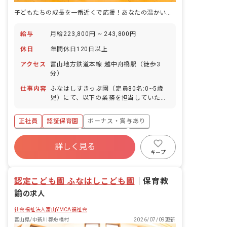
子どもたちの成長を一番近くで応援！あなたの温かい気持ちが輝く場所です。
給与
月給223,800円 ~ 243,800円
休日
年間休日120日以上
アクセス
富山地方鉄道本線 越中舟橋駅（徒歩3
分）
仕事内容
ふなはしすきっぷ園（定員80名:0~5歳
児）にて、以下の業務を担当していただ
きます。 ・園児の身の回りのお世話を含
む保育業務 ・子育て支援
正社員
認証保育園
ボーナス・賞与あり
年間休日120日以上
社会保険完備
有給
詳しく見る
退職金制度
残業少なめ
昇給昇進あり
キープ
社会福祉法人
認定こども園 ふなはしこども園
｜
保育教
諭
の求人
社会福祉法人富山YMCA福祉会
富山県/中新川郡舟橋村
2026/07/09更新