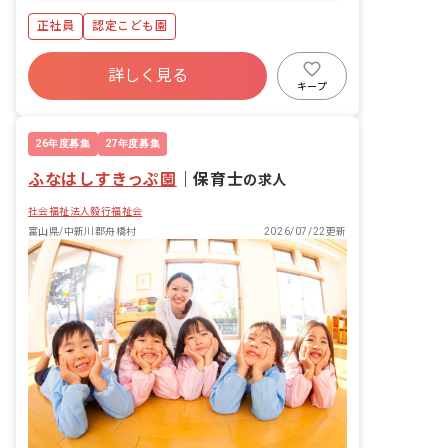
山地方鉄道立山線 16 分 越中泉 富山地方
正社員
認定こども園
鉄道本線 25 分
詳しく見る
キープ
26年度募集
27年度募集
ふなはしすきっぷ園
｜
保育士
の求人
社会福祉法人毅行福祉会
富山県/中新川郡舟橋村
2026/07/22更新