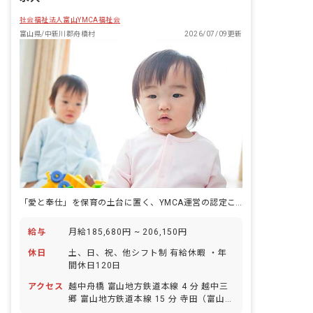
社会福祉法人富山YMCA福祉会
富山県/中新川郡舟橋村
2026/07/09更新
「愛と奉仕」を保育の土台に置く、YMCA運営の認定こども園です。
給与
月給185,680円 ~ 206,150円
休日
土、日、祝、他シフト制 有給休暇 ・年
間休日120日
アクセス
越中舟橋 富山地方鉄道本線 4 分 越中三
郷 富山地方鉄道本線 15 分 寺田（富山）
富山地方鉄道本線 16 分 寺田（富山） 富