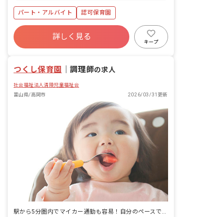
パート・アルバイト
認可保育園
詳しく見る
キープ
つくし保育園
｜
調理師
の求人
社会福祉法人清陵児童福祉会
富山県/高岡市
2026/03/31更新
駅から5分圏内でマイカー通勤も容易！自分のペースで働く——チームで支え合う保育を始めませんか