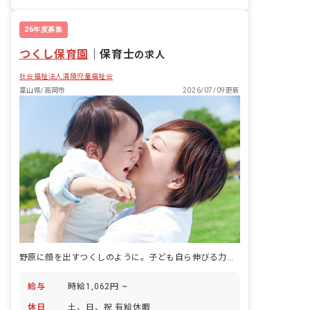
26年度募集
つくし保育園
｜
保育士
の求人
社会福祉法人清陵児童福祉会
富山県/高岡市
2026/07/09更新
野原に顔を出すつくしのように。子ども自ら伸びる力を信じる保育園です。
給与
時給1,062円 ~
休日
土、日、祝 有給休暇