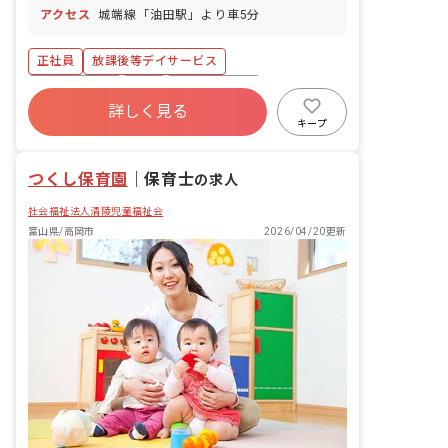
アクセス
城端線「油田駅」より車5分
正社員
放課後等デイサービス
社会保険完備
有給
福利厚生充実
詳しく見る
キープ
つくし保育園
｜
保育士
の求人
社会福祉法人清陵児童福祉会
富山県/高岡市
2026/04/20更新