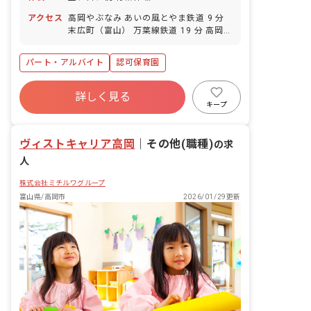
アクセス
高岡やぶなみ あいの風とやま鉄道 9 分
末広町（富山） 万葉線鉄道 19 分 高岡駅
万葉線鉄道 20 分 高岡 あいの風とやま鉄
道 20 分 高岡 JR城端線 20 分
パート・アルバイト
認可保育園
詳しく見る
キープ
ヴィストキャリア高岡
｜
その他(職種)
の求
人
株式会社ミチルワグループ
富山県/高岡市
2026/01/29更新