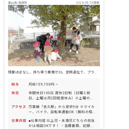
富山県/高岡市
2026/04/20更新
残業ほぼなし、持ち帰り業務ゼロ。定時退社で、プライベートを優先できます。
給与
月給159,700円 ~
休日
年間休日100日 週休2日制（日曜と祝
日、土曜は月2回程度休み）※土曜の勤
務については応相談 夏季休暇（1～2日
アクセス
万葉線「吉久駅」から徒歩5分 ※マイカ
間） 年末年始休暇 有給休暇（初年度10
ー、バイク、自転車通勤OK（無料の駐車
日付与／半日単位で取得可能） 慶弔休暇
場と駐輪場を完備）
産前産後・育児休暇（取得・復帰ともに
仕事内容
■仕事内容 以上児・未満児どちらの担当
100％） 介護・看護休暇
かは相談OKです！ ・各種書類、記録等