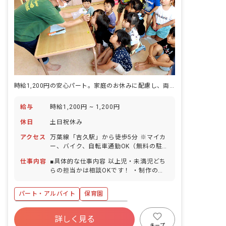
時給1,200円の安心パート。家庭のお休みに配慮し、両立を全力サポート。
給与
時給1,200円 ~ 1,200円
休日
土日祝休み
アクセス
万葉線「吉久駅」から徒歩5分 ※マイカ
ー、バイク、自転車通勤OK（無料の駐車
場と駐輪場を完備）
仕事内容
■具体的な仕事内容 以上児・未満児どち
らの担当かは相談OKです！ ・制作の準
備等 ・園内清掃 ■保育で大切にしている
こと 子どもにも職員にも保護者にも笑顔
パート・アルバイト
保育園
で関わること。 ＜クラス定員＞ 0歳児ク
ラス 7名／職員2～3名 1歳児クラス
ボーナス・賞与あり
社会保険完備
11名／職員2名 2歳児クラス 12名／職
詳しく見る
土日祝休み
有給
福利厚生充実
員2名
キープ