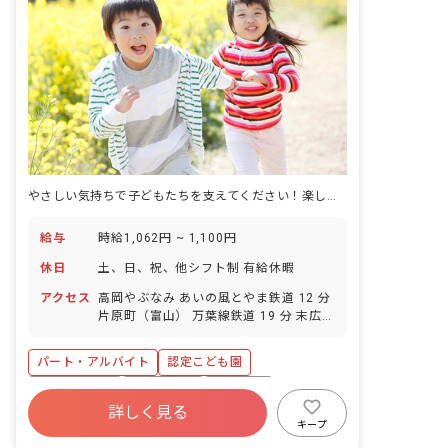
やさしい気持ちで子どもたちを支えてください！楽しい心を育む職場です。
給与
時給1,062円 ~ 1,100円
休日
土、日、祝、他シフト制 有給休暇
アクセス
高岡やぶなみ あいの風とやま鉄道 12 分
片原町（富山） 万葉線鉄道 19 分 末広町
（富山） 万葉線鉄道 19 分 高岡駅 万葉
線鉄道 21 分 坂下町 万葉線鉄道 22 分
パート・アルバイト
認定こども園
社会保険完備
残業少なめ
車通勤可
詳しく見る
未経験歓迎
新卒も歓迎
扶養内可
キープ
交通費支給