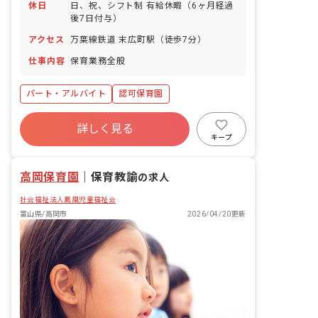
休日
日、祝、シフト制 有給休暇（6ヶ月経過
後7日付与）
アクセス
万葉線鉄道 末広町駅（徒歩7分）
仕事内容
保育業務全般
パート・アルバイト
認可保育園
詳しく見る
キープ
高岡保育園
｜
保育教諭
の求人
社会福祉法人鳳凰児童福祉会
富山県/高岡市
2026/04/20更新