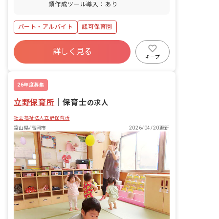
類作成ツール導入：あり
パート・アルバイト
認可保育園
社会保険完備
土日祝休み
有給
詳しく見る
退職金制度
昇給昇進あり
社会福祉法人
キープ
車通勤可
交通費支給
26年度募集
立野保育所
｜
保育士
の求人
社会福祉法人立野保育所
富山県/高岡市
2026/04/20更新