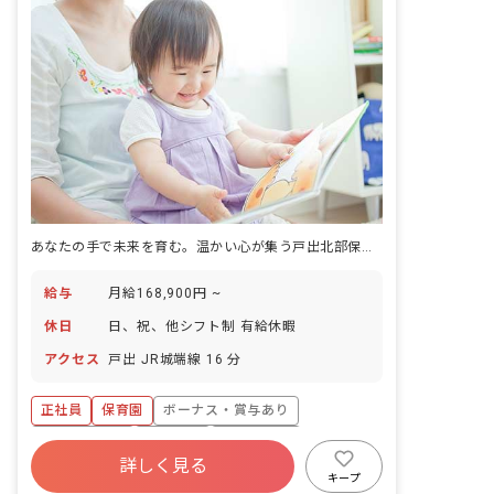
あなたの手で未来を育む。温かい心が集う戸出北部保育園で働こう
給与
月給168,900円 ~
休日
日、祝、他シフト制 有給休暇
アクセス
戸出 JR城端線 16 分
正社員
保育園
ボーナス・賞与あり
社会保険完備
車通勤可
未経験歓迎
詳しく見る
ブランクOK
交通費支給
キープ