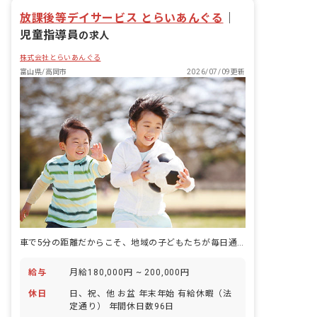
放課後等デイサービス とらいあんぐる
｜
児童指導員
の求人
株式会社とらいあんぐる
富山県/高岡市
2026/07/09更新
車で5分の距離だからこそ、地域の子どもたちが毎日通い続けられる放課後等デイサービスです。
給与
月給180,000円 ~ 200,000円
休日
日、祝、他 お盆 年末年始 有給休暇（法
定通り） 年間休日数96日