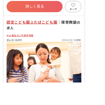
社会保険完備
土日祝休み
有給
詳しく見る
退職金制度
社会福祉法人
車通勤可
キープ
リトミック
認定こども園ふたばこども園
｜
保育教諭
の
求人
社会福祉法人双葉保育園
富山県/高岡市
2026/02/26更新
非公開の求人多数！ 紹介登録はこちら
高岡市の求人を紹介してもらう
パートの保育教諭として、子どもたちの成長を一緒にサポートしませんか？