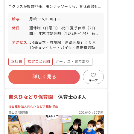
全クラスが複数担任。モンテッソーリも、育休復帰も、全部叶う園
給与
月給185,300円 ~
休日
週休制（日曜日） 祝日 夏季休暇（2日
間） 年末年始休暇（12/29～1/4） 有給
休暇（取得率70％／5日以上の連休相談
アクセス
JR西日本・城端線「新高岡駅」より車
OK） 慶弔休暇 産前産後・育児休暇（取
10分 ■マイカー・バイク・自転車通勤可
得率・復帰率共に100％） 介護・看護休
（駐車場完備） ※周辺には、スーパーや
暇 ※年間休日113日
コンビニなどもあるので、帰宅時のお買
正社員
認定こども園
ボーナス・賞与あり
い物にも便利です。
社会保険完備
有給
福利厚生充実
詳しく見る
退職金制度
残業少なめ
昇給昇進あり
キープ
産休育休制度
吉久ひなどり保育園
｜
保育士
の求人
社会福祉法人吉久ひなどり福祉協会
富山県/高岡市
2026/04/20更新