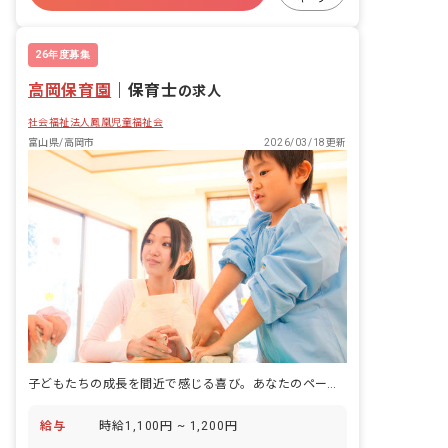
残業少なめ
産休育休制度
社会福祉法人
26年度募集
高岡保育園
｜
保育士
の求人
社会福祉法人鳳凰児童福祉会
富山県/高岡市
2026/03/18更新
子どもたちの成長を間近で感じる喜び。あなたのペースで輝ける場所がここにあります！
給与
時給1,100円 ~ 1,200円