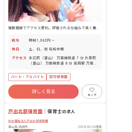
複数路線でアクセス便利。評価される仕組みで長く働く認定こども園。
給与
時給1,062円 ~
休日
土、日、祝 有給休暇
アクセス
末広町（富山） 万葉線鉄道 7 分 片原町
（富山） 万葉線鉄道 8 分 高岡駅 万葉線
鉄道 9 分 高岡 あいの風とやま鉄道 10
分 高岡 JR城端線 10 分
パート・アルバイト
認可保育園
詳しく見る
キープ
戸出北部保育園
｜
保育士
の求人
社会福祉法人戸出北部保育園
富山県/高岡市
2026/02/26更新