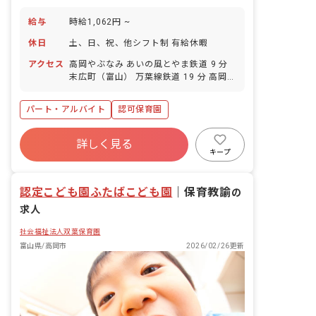
給与
時給1,062円 ~
休日
土、日、祝、他シフト制 有給休暇
アクセス
高岡やぶなみ あいの風とやま鉄道 9 分
末広町（富山） 万葉線鉄道 19 分 高岡駅
万葉線鉄道 20 分 高岡 あいの風とやま鉄
道 20 分 高岡 JR城端線 20 分
パート・アルバイト
認可保育園
詳しく見る
キープ
認定こども園ふたばこども園
｜
保育教諭
の
求人
社会福祉法人双葉保育園
富山県/高岡市
2026/02/26更新