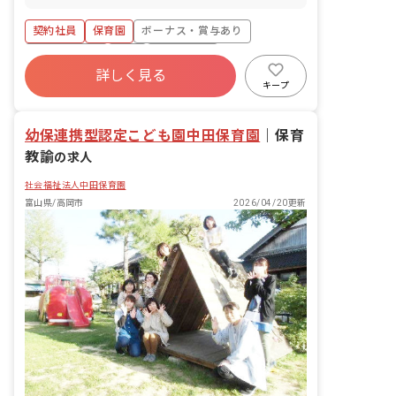
の記入 ・保護者対応 ・園内清
掃 ・保育室環境構成 ・他クラ
契約社員
保育園
ボーナス・賞与あり
ス応援 等 ＜クラス定員＞ 0歳児クラ
ス 7名／職員2~3名 1歳児クラス 11
社会保険完備
有給
残業少なめ
名／職員2名 2歳児クラス 12名／職員2
詳しく見る
昇給昇進あり
産休育休制度
社会福祉法人
名
キープ
車通勤可
幼保連携型認定こども園中田保育園
｜
保育
教諭
の求人
社会福祉法人中田保育園
富山県/高岡市
2026/04/20更新