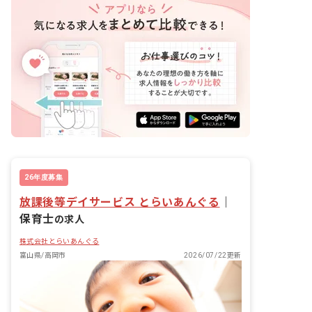
26年度募集
放課後等デイサービス とらいあんぐる
｜
保育士
の求人
株式会社とらいあんぐる
富山県/高岡市
2026/07/22更新