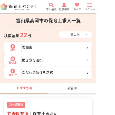
求人検索
転職相談
キープ
メニュー
富山県高岡市の保育士求人一覧
22
富山県
検索結果
件
高岡市
場所
働き方を選択
働き方
こだわり条件を選択
給与/他
おすすめ順
新着順
26年度募集
立野保育所
｜
保育士
の求人