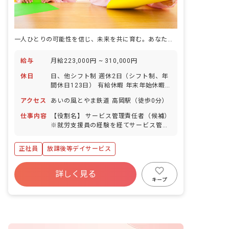
一人ひとりの可能性を信じ、未来を共に育む。あなたの情熱が輝く場所。
給与
月給223,000円 ~ 310,000円
休日
日、他シフト制 週休2日（シフト制、年
間休日123日） 有給休暇 年末年始休暇
慶弔休暇 産前産後休暇 育児休暇 介護休
アクセス
あいの風とやま鉄道 高岡駅（徒歩0分）
暇 生理休暇 ※年間休日123日
仕事内容
【役割名】 サービス管理責任者（候補）
※就労支援員の経験を経てサービス管理
責任者へステップアップいただく予定を
しております。 【業務】 就労支援事業
正社員
放課後等デイサービス
のサービス管理責任者業務 ・障がい福祉
サービス全般の管理 ・障がいのある方の
就職についての相談および面談 ・就労に
詳しく見る
必要な知識や能力向上のためのプログラ
キープ
ム企画、実施など ・福祉施設や行政機関
に出向き、支援に向けての打ち合わせや
立案 ・支援員への支援の助言など