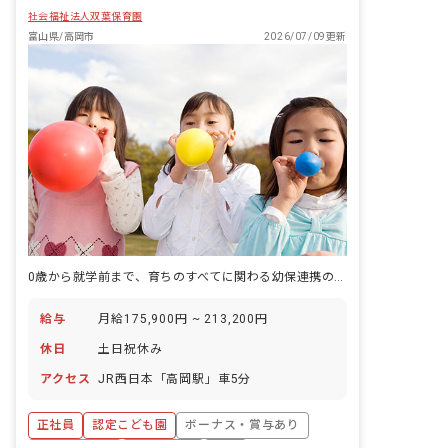
社会福祉法人双葉保育園
富山県/高岡市
2026/07/09更新
0歳から就学前まで、育ちのすべてに関わる幼保連携の保育の場へ
給与
月給175,900円 ~ 213,200円
休日
土日祝休み
アクセス
JR西日本「高岡駅」車5分
正社員
認定こども園
ボーナス・賞与あり