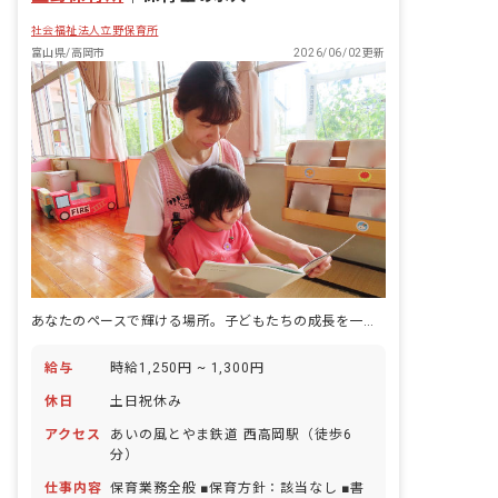
社会福祉法人立野保育所
富山県/高岡市
2026/06/02更新
あなたのペースで輝ける場所。子どもたちの成長を一緒に見守りませんか？
給与
時給1,250円 ~ 1,300円
休日
土日祝休み
アクセス
あいの風とやま鉄道 西高岡駅（徒歩6
分）
仕事内容
保育業務全般 ■保育方針：該当なし ■書