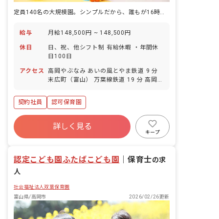
定員140名の大規模園。シンプルだから、誰もが16時に帰れる。
給与
月給148,500円 ~ 148,500円
休日
日、祝、他シフト制 有給休暇 ・年間休
日100日
アクセス
高岡やぶなみ あいの風とやま鉄道 9 分
末広町（富山） 万葉線鉄道 19 分 高岡駅
万葉線鉄道 20 分 高岡 あいの風とやま鉄
道 20 分 高岡 JR城端線 20 分
契約社員
認可保育園
詳しく見る
キープ
認定こども園ふたばこども園
｜
保育士
の求
人
社会福祉法人双葉保育園
富山県/高岡市
2026/02/26更新