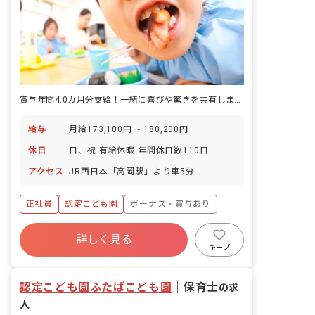
賞与年間4.0カ月分支給！一緒に喜びや驚きを共有しませんか？
給与
月給173,100円 ~ 180,200円
休日
日、祝 有給休暇 年間休日数110日
アクセス
JR西日本「高岡駅」より車5分
正社員
認定こども園
ボーナス・賞与あり
社会保険完備
有給
退職金制度
詳しく見る
残業少なめ
昇給昇進あり
社会福祉法人
キープ
車通勤可
認定こども園ふたばこども園
｜
保育士
の求
人