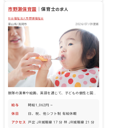
市野瀬保育園
｜
保育士
の求人
社会福祉法人市野瀬福祉会
富山県/高岡市
2026/07/09更新
鼓隊の演奏や絵画、英語を通じて、子どもの個性と国際感覚を育てています。
給与
時給1,062円 ~
休日
日、祝、他シフト制 有給休暇
アクセス
戸出 JR城端線 17 分 林 JR城端線 21 分