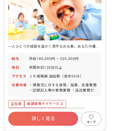
一人ひとりの成長を温かく見守るお仕事。あなたの優しさが子どもたちの未来を育みます。
給与
月給180,000円 ~ 200,000円
休日
年間休日120日以上
アクセス
ＪＲ城端線 油田駅（徒歩26分）
仕事内容
・障害児に対する保育、指導、支援業務
・記録記入等の事務業務 ・送迎業務があ
ります。 ・送迎エリアは高岡市南部及び
砺波市内で、事業所から20分圏内です。
正社員
放課後等デイサービス
・AT車の軽自動車またはワンボックス車
を使用します。 ・利用者は最大15名で
ボーナス・賞与あり
年間休日120日以上
す。
詳しく見る
社会保険完備
有給
昇給昇進あり
キープ
車通勤可
交通費支給