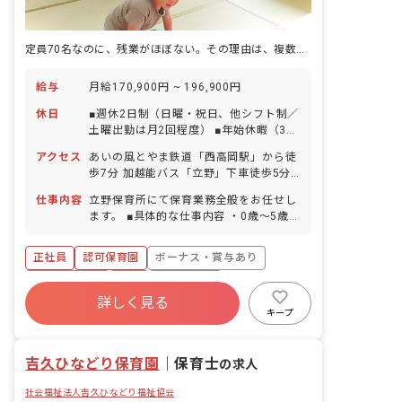
定員70名なのに、残業がほぼない。その理由は、複数担任にあった。
給与
月給170,900円 ~ 196,900円
休日
■週休2日制（日曜・祝日、他シフト制／
土曜出勤は月2回程度） ■年始休暇（3
日） ■有給休暇（法定通りに付与／取得
アクセス
あいの風とやま鉄道「西高岡駅」から徒
率80％以上／半日単位での取得や、有給
歩7分 加越能バス「立野」下車徒歩5分
休暇を使って5日以上の連休取得も可
■マイカー・バイク・自転車通勤OK（無
能） ■慶弔休暇 ■産前産後・育児休暇
仕事内容
立野保育所にて保育業務全般をお任せし
料の駐車場と駐輪場を完備）
（取得率・復帰率100％） ■介護・看護
ます。 ■具体的な仕事内容 ・0歳～5歳児
休暇 ※年間休日95日（有休は別途付
の担任業務 ・連絡帳記入 ・週案・月案
与） ※お子様の体調不良や行事による、
の作成 ・保護者対応
正社員
認可保育園
ボーナス・賞与あり
遅刻・早退・欠勤などの相談も柔軟に対
応いたします。
社会保険完備
有給
退職金制度
詳しく見る
残業少なめ
昇給昇進あり
産休育休制度
キープ
社会福祉法人
吉久ひなどり保育園
｜
保育士
の求人
社会福祉法人吉久ひなどり福祉協会