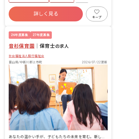
しています。 ■園児年齢層：0～5歳児
ボーナス・賞与あり
土日祝休み
有給
詳しく見る
退職金制度
昇給昇進あり
社会福祉法人
キープ
車通勤可
駅近5分以内
26年度募集
27年度募集
音杉保育園
｜
保育士
の求人
社会福祉法人毅行福祉会
富山県/中新川郡上市町
2026/07/22更新
あなたの温かい手が、子どもたちの未来を育む。新しい一歩を踏み出しませんか？