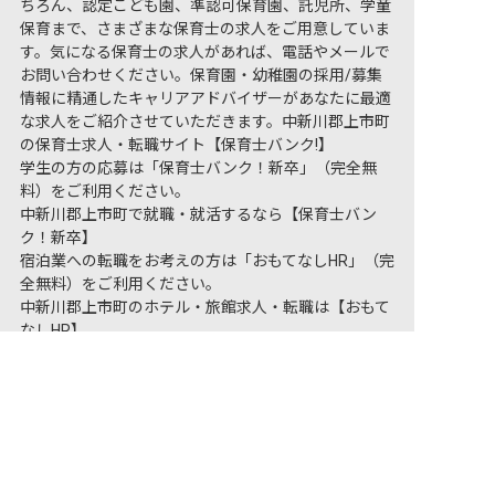
ちろん、認定こども園、準認可保育園、託児所、学童
保育まで、さまざまな保育士の求人をご用意していま
す。気になる保育士の求人があれば、電話やメールで
お問い合わせください。保育園・幼稚園の採用/募集
情報に精通したキャリアアドバイザーがあなたに最適
な求人をご紹介させていただきます。中新川郡上市町
の保育士求人・転職サイト【保育士バンク!】
学生の方の応募は「保育士バンク！新卒」（完全無
料）をご利用ください。
中新川郡上市町で就職・就活するなら【保育士バン
ク！新卒】
宿泊業への転職をお考えの方は「おもてなしHR」（完
全無料）をご利用ください。
中新川郡上市町のホテル・旅館求人・転職は【おもて
なしHR】
非公開の求人多数！ 紹介登録はこちら
中新川郡上市町の求人を紹介してもらう
保育士バンク！は
あなたに合う職場を一緒にお探します
保育をよく知るアドバイザーがフルサポート