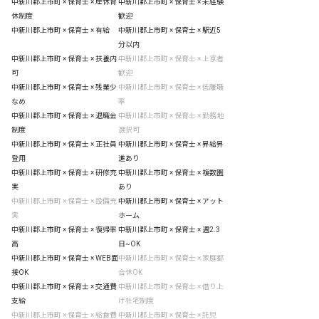
中新川郡上市町 × 保育士 × 産休育
中新川郡上市町 × 保育士 × 未経験
休制度
歓迎
中新川郡上市町 × 保育士 × 有給
中新川郡上市町 × 保育士 × 駅近5
分以内
中新川郡上市町 × 保育士 × 扶養内
中新川郡上市町 × 保育士 × 上京者
可
歓迎
中新川郡上市町 × 保育士 × 残業少
中新川郡上市町 × 保育士 × 低離職
なめ
率
中新川郡上市町 × 保育士 × 退職金
中新川郡上市町 × 保育士 × 勤務地
制度
選択可
中新川郡上市町 × 保育士 × 正社員
中新川郡上市町 × 保育士 × 昇給昇
登用
進あり
中新川郡上市町 × 保育士 × 研修充
中新川郡上市町 × 保育士 × 複数園
実
あり
中新川郡上市町 × 保育士 × 設備充
中新川郡上市町 × 保育士 × アット
実
ホーム
中新川郡上市町 × 保育士 × 復帰率
中新川郡上市町 × 保育士 × 週2.3
高
日~OK
中新川郡上市町 × 保育士 × WEB面
中新川郡上市町 × 保育士 × 家庭都
接OK
合休OK
中新川郡上市町 × 保育士 × 交通費
中新川郡上市町 × 保育士 × 借り上
支給
げ社宅制度
中新川郡上市町 × 保育士 × 給食費
中新川郡上市町 × 保育士 × 託児