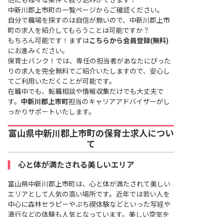
他にも様々な条件で絞り込みができます！
中新川郡上市町の一覧ページ
からご確認ください。
自分で職場を探すのは自信が無いので、中新川郡上市
町の求人を紹介してもらうことは可能ですか？
もちろん可能です！まずは
こちらから会員登録(無料)
にお進みください。
保育士バンク！では、専任の担当者があなたにぴった
りの求人を完全無料でご紹介いたしますので、安心し
てご利用いただくことが可能です。
在職中でも、転職相談や情報収集だけでも大丈夫で
す。
中新川郡上市町
担当のキャリアアドバイザーがし
っかりサポートいたします。
富山県中新川郡上市町の保育士求人につい
て
心と体が満たされる美しいエリア
富山県中新川郡上市町は、心と体が満たされて美しい
エリアとして人気の高い場所です。近年では若い人を
中心に森林セラピーやぷち禊体験などといった写経や
滝行などの体験も人気となっています。美しい空気を