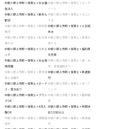
中新川郡上市町 × 保育士 × 社会福
中新川郡上市町 × 保育士 × モンテ
祉法人
ソーリ
中新川郡上市町 × 保育士 × 新卒も
中新川郡上市町 × 保育士 × ヨコミ
歓迎
ネ式
中新川郡上市町 × 保育士 × 時短勤
中新川郡上市町 × 保育士 × 土日祝
務可
休み
中新川郡上市町 × 保育士 × 乳児保
中新川郡上市町 × 保育士 × 英語が
育のみ
使える
中新川郡上市町 × 保育士 × リトミ
中新川郡上市町 × 保育士 × 福利厚
ック
生充実
中新川郡上市町 × 保育士 × 社会保
中新川郡上市町 × 保育士 × 寮・住
険完備
宅・家賃補助あり
中新川郡上市町 × 保育士 × 男性保
中新川郡上市町 × 保育士 × 車通勤
育士活躍中
可
中新川郡上市町 × 保育士 × ボーナ
中新川郡上市町 × 保育士 × オープ
ス・賞与あり
ニング
中新川郡上市町 × 保育士 × ブラン
中新川郡上市町 × 保育士 × 臨時職
クOK
員
中新川郡上市町 × 保育士 × 4月入
中新川郡上市町 × 保育士 × 年間休
職OK
日120日以上
中新川郡上市町 × 保育士 × 夜間保
中新川郡上市町 × 保育士 × 無資格
育所
可