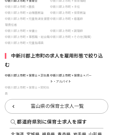
中新川郡上市町 × 保育士
中新川郡上市町 × 保育補助
中新川郡上市町 × 園長
中新川郡上市町 × 主任
中新川郡上市町 × 幼稚園教諭
中新川郡上市町 × 保育教諭
中新川郡上市町 × 児童発達支援管
中新川郡上市町 × 看護師
理責任者
中新川郡上市町 × 栄養士
中新川郡上市町 × 調理師
中新川郡上市町 × 事務職・総合職
中新川郡上市町 × その他(職種)
中新川郡上市町 × 児童指導員
中新川郡上市町の求人を雇用形態で絞り込
む
中新川郡上市町 × 保育士 × 正社員
中新川郡上市町 × 保育士 × パー
ト・アルバイト
中新川郡上市町 × 保育士 × 契約社
員
富山県の保育士求人一覧
都道府県別に保育士求人を探す
北海道
宮城県
福島県
青森県
岩手県
山形県