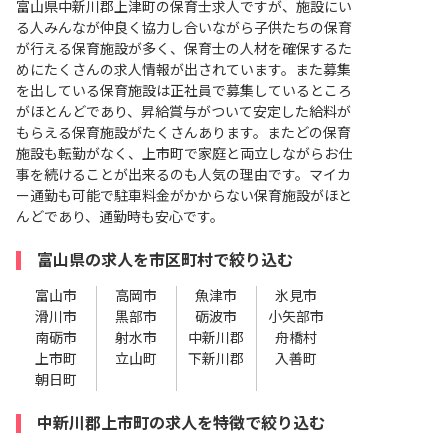
富山県中新川郡上津町の保育士求人ですが、施設にい
る人みんなが仲良く協力し合いながら子供たちの保育
が行える保育施設が多く、保育士の人材を確保するた
めにたくさんの求人情報が出されています。また募集
を出している保育施設は正社員で募集しているところ
がほとんどであり、昇給賞与がついて安定した給料が
もらえる保育施設がたくさんあります。またどの保育
施設も転勤がなく、上市町で家庭と両立しながらお仕
事を続けることが出来るのも人気の理由です。マイカ
ー通勤も可能で駐車料金がかからない保育施設がほと
んどであり、通勤時も安心です。
富山県の求人を市区町村で絞り込む
富山市
高岡市
魚津市
氷見市
滑川市
黒部市
砺波市
小矢部市
南砺市
射水市
中新川郡
舟橋村
上市町
立山町
下新川郡
入善町
朝日町
中新川郡上市町の求人を特徴で絞り込む