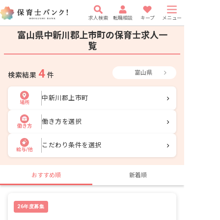
求人検索
転職相談
キープ
メニュー
富山県中新川郡上市町の保育士求人一
覧
4
富山県
検索結果
件
中新川郡上市町
場所
働き方を選択
働き方
こだわり条件を選択
給与/他
おすすめ順
新着順
26年度募集