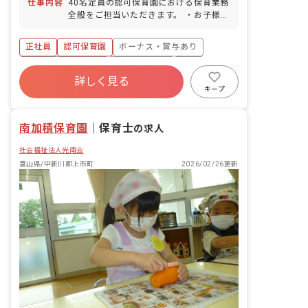
仕事内容
40名定員の認可保育園における保育業務
全般をご担当いただきます。 ・お子様の
着替え、食事の補助 ・保育環境の整備
（主活動の準備、清掃など） ・保護者対
正社員
認可保育園
ボーナス・賞与あり
応（連絡帳の作成など） ・各種帳票作成
（日誌、行事計画など） ■園児年齢層：
年間休日120日以上
社会保険完備
有給
0～5歳児
詳しく見る
福利厚生充実
退職金制度
残業少なめ
キープ
昇給昇進あり
南加積保育園
｜
保育士
の求人
社会福祉法人光南会
富山県/中新川郡上市町
2026/02/26更新