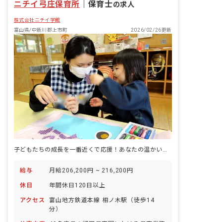
ニチイ弓庄保育所
｜
保育士
の求人
株式会社ニチイ学館
富山県/中新川郡上市町
2026/02/26更新
子どもたちの成長を一番近くで応援！あなたの温かい心が輝く場所
給与
月給206,200円 ~ 216,200円
休日
年間休日120日以上
アクセス
富山地方鉄道本線 相ノ木駅（徒歩14
分）