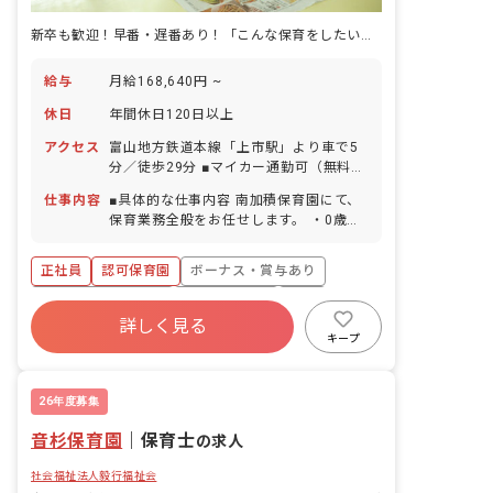
新卒も歓迎！早番・遅番あり！「こんな保育をしたい」という思いに応えます
給与
月給168,640円 ~
休日
年間休日120日以上
アクセス
富山地方鉄道本線「上市駅」より車で5
分／徒歩29分 ■マイカー通勤可（無料駐
車場完備）
仕事内容
■具体的な仕事内容 南加積保育園にて、
保育業務全般をお任せします。 ・0歳児
～5歳児の保育（定員50名） ・遊び、給
食時のお世話、昼寝の付添 など ※一時
正社員
認可保育園
ボーナス・賞与あり
保育あり（年に数回発生） ※保育士10
名で担当しています。 ■保育のこだわり
年間休日120日以上
社会保険完備
有給
チャレンジタイム（体育あそび）とクッ
詳しく見る
退職金制度
残業少なめ
昇給昇進あり
キングで子どもたちの興味を引き出す保
キープ
育に特色を出しています。体験から子ど
産休育休制度
もの「やってみたい」という思いを育て
る保育をしています。 また、自由保育の
26年度募集
中で保育者が子ども一人ひとりの興味に
音杉保育園
沿って声がけを行なえるように、園内研
｜
保育士
の求人
修で情報を共有しています。
社会福祉法人毅行福祉会