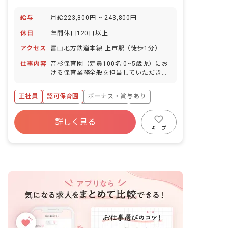
給与
月給223,800円 ~ 243,800円
休日
年間休日120日以上
アクセス
富山地方鉄道本線 上市駅（徒歩1分）
仕事内容
音杉保育園（定員100名:0~5歳児）にお
ける保育業務全般を担当していただきま
す。 主な業務内容: ・園児（0~5歳児）
の身の回りのお世話を含む保育業務 ・子
正社員
認可保育園
ボーナス・賞与あり
育て支援業務 当園では複数担任制を導入
しており、業務負担が分散される環境で
年間休日120日以上
社会保険完備
有給
す。 ■園児年齢層：0～5歳児
詳しく見る
退職金制度
残業少なめ
昇給昇進あり
キープ
社会福祉法人