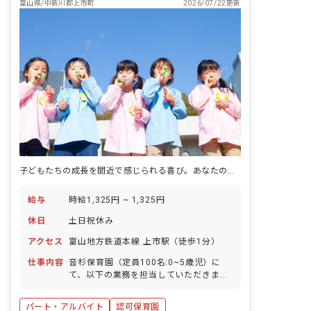
富山県/中新川郡上市町
2026/07/22更新
子どもたちの成長を間近で感じられる喜び。あなたの温かい心で、未来を育みませんか？
給与
時給1,325円 ~ 1,325円
休日
土日祝休み
アクセス
富山地方鉄道本線 上市駅（徒歩1分）
仕事内容
音杉保育園（定員100名:0~5歳児）に
て、以下の業務を担当していただきま
す。 ・園児の身の回りのお世話を含む保
育業務 ・子育て支援 複数担任制を導入
パート・アルバイト
認可保育園