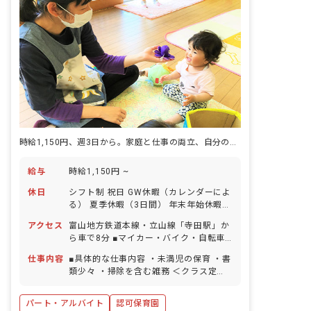
時給1,150円、週3日から。家庭と仕事の両立、自分のペースで。
給与
時給1,150円 ~
休日
シフト制 祝日 GW休暇（カレンダーによ
る） 夏季休暇（3日間） 年末年始休暇
（2～3日） 有給休暇（法定通りに付与
アクセス
富山地方鉄道本線・立山線「寺田駅」か
／取得率100％／半日単位での取得可／
ら車で8分 ■マイカー・バイク・自転車
5日以上の連休可） 慶弔休暇 産前産後・
通勤OK（無料の駐車場完備） 園の近く
育児休暇（取得率・復帰率ともに
仕事内容
■具体的な仕事内容 ・未満児の保育 ・書
に川が流れており、周囲を畑に囲まれて
100％） 介護・看護休暇
類少々 ・掃除を含む雑務 ＜クラス定員
いるので気軽に自然と触れ合うことがで
＞ 0歳児クラス 3名／職員5名 1歳児ク
きます。
ラス 14名／職員5名 2歳児クラス 17
パート・アルバイト
認可保育園
名／職員6名 3歳児クラス 33名／職員6