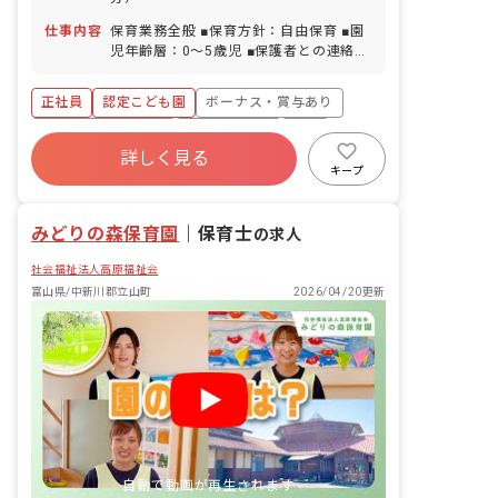
仕事内容
保育業務全般 ■保育方針：自由保育 ■園
児年齢層：0～5歳児 ■保護者との連絡ア
プリ導入：あり
正社員
認定こども園
ボーナス・賞与あり
年間休日120日以上
社会保険完備
有給
詳しく見る
退職金制度
残業少なめ
昇給昇進あり
キープ
産休育休制度
みどりの森保育園
｜
保育士
の求人
社会福祉法人高原福祉会
富山県/中新川郡立山町
2026/04/20更新
自動で動画が再生されます