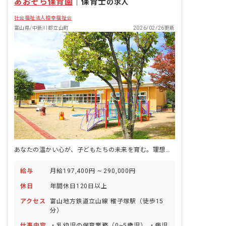
あおぞら保育園
｜
保育士
の求人
社会福祉法人相幸福祉会
富山県/中新川郡立山町
2026/02/26更新
あなたの温かい心が、子どもたちの未来を育む。理想の保育、ここで見つけませんか？
給与
月給197,400円 ~ 290,000円
休日
年間休日120日以上
アクセス
富山地方鉄道立山線 稚子塚駅（徒歩15
分）
仕事内容
・乳幼児の保育業務（0~5歳児） ・病児