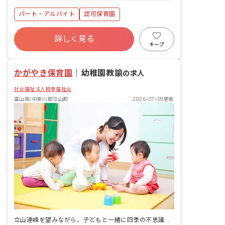
山地方鉄道立山線 25 分 越中舟橋 富山地
パート・アルバイト
認可保育園
方鉄道本線 29 分
詳しく見る
キープ
かがやき保育園
｜
幼稚園教諭
の求人
社会福祉法人相幸福祉会
富山県/中新川郡立山町
2026/07/09更新
立山連峰を望みながら、子どもと一緒に四季の不思議を発見する保育です。