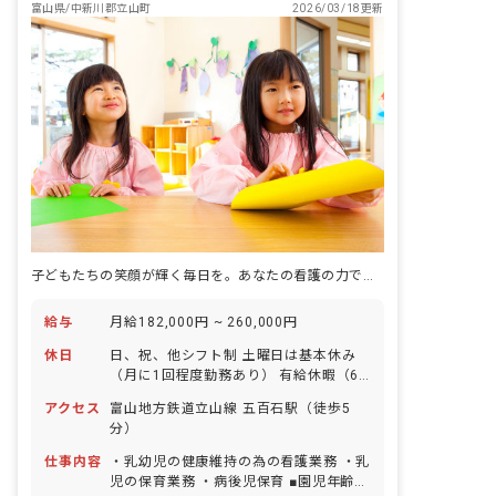
富山県/中新川郡立山町
2026/03/18更新
子どもたちの笑顔が輝く毎日を。あなたの看護の力で、安心と成長を届けませんか？
給与
月給182,000円 ~ 260,000円
休日
日、祝、他シフト制 土曜日は基本休み
（月に1回程度勤務あり） 有給休暇（6
ヶ月経過後10日付与） ※年間休日123日
アクセス
富山地方鉄道立山線 五百石駅（徒歩5
分）
仕事内容
・乳幼児の健康維持の為の看護業務 ・乳
児の保育業務 ・病後児保育 ■園児年齢