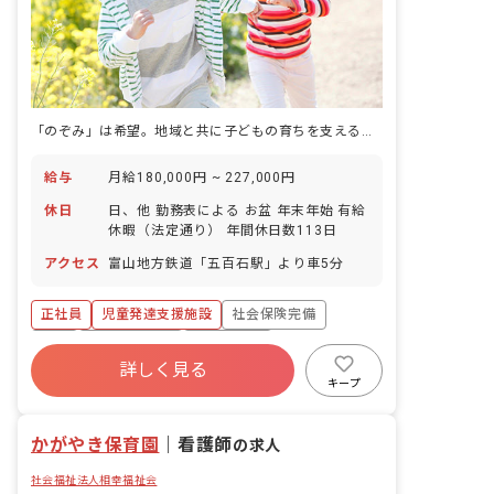
「のぞみ」は希望。地域と共に子どもの育ちを支える児童発達支援施設です。
給与
月給180,000円 ~ 227,000円
休日
日、他 勤務表による お盆 年末年始 有給
休暇（法定通り） 年間休日数113日
アクセス
富山地方鉄道「五百石駅」より車5分
正社員
児童発達支援施設
社会保険完備
有給
福利厚生充実
残業少なめ
詳しく見る
キープ
かがやき保育園
｜
看護師
の求人
社会福祉法人相幸福祉会