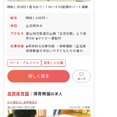
時給1,300円＋賞与あり！7:00～9:00勤務のパート募集です
給与
時給1,300円 ~
休日
土日祝休み
アクセス
富山地方鉄道立山線「五百石駅」より徒
歩5分 ■マイカー通勤可
仕事内容
■具体的な仕事内容 ・保育補助（正社員
保育教諭の手伝いや子どもたちの身の回
りのお世話など） ■クラス定員と職員配
置人数 ・利用定員130名 ・職員数37名
パート・アルバイト
認定こども園
／男性5名：女性33名 年長クラス 21名
／職員2名 年中クラス 30名／職員2名
ボーナス・賞与あり
社会保険完備
年少クラス 21名／職員4名
詳しく見る
土日祝休み
有給
退職金制度
キープ
残業少なめ
産休育休制度
車通勤可
高原保育園
｜
保育教諭
の求人
社会福祉法人高原福祉会
富山県/中新川郡立山町
2026/04/20更新