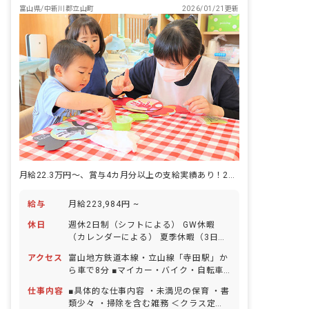
富山県/中新川郡立山町
2026/01/21更新
月給22.3万円～、賞与4カ月分以上の支給実績あり！23年に休憩室新設
給与
月給223,984円 ~
休日
週休2日制（シフトによる） GW休暇
（カレンダーによる） 夏季休暇（3日
間） 年末年始休暇（2～3日） 有給休暇
アクセス
富山地方鉄道本線・立山線「寺田駅」か
（取得率100％／半日単位での取得可／
ら車で8分 ■マイカー・バイク・自転車
5日以上の連休可）※予め取得日を振り
通勤OK（無料の駐車場完備） 園の近く
分けられていますが、後日変更も可能で
仕事内容
■具体的な仕事内容 ・未満児の保育 ・書
に川が流れており、周囲を畑に囲まれて
す。 慶弔休暇 産前産後・育児休暇（取
類少々 ・掃除を含む雑務 ＜クラス定員
いるので気軽に自然と触れ合うことがで