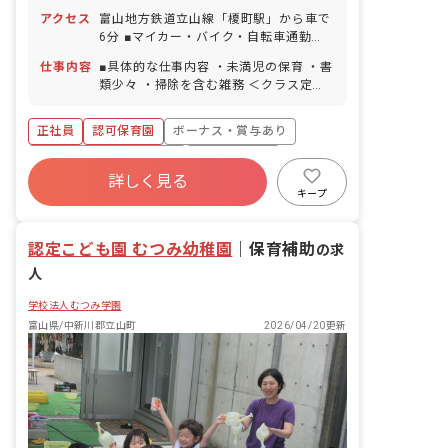
間） 年末年始休暇（2～3日） 有給休暇
アクセス
富山地方鉄道立山線「榎町駅」から車で
（取得率100％／半日単位での取得可／
6分 ■マイカー・バイク・自転車通勤
5日以上の連休可） 慶弔休暇 産前産後・
OK（無料の駐車場完備） 園の近くに大
育児休暇（取得率・復帰率ともに
仕事内容
■具体的な仕事内容 ・未満児の保育 ・書
きな川が流れており、周囲を畑に囲まれ
100％） 介護・看護休暇 ※年間休日104
類少々 ・掃除を含む雑務 ＜クラス定員
ているので気軽に自然と触れ合うことが
日 ■有給休暇について 2023年から有給
＞ 0歳児クラス 7名／職員3名 1歳児ク
できます。
を概ね月1回で分配しており、お休みが
ラス 12名／職員3名 2歳児クラス 27
正社員
認可保育園
ボーナス・賞与あり
取りやすいように配慮しています。予め
名／職員6名 3歳児クラス 25名／職員2
取得日を振り分けられていますが、後日
名 4歳児クラス 25名／職員2名 5歳児
寮・住宅・家賃補助あり
社会保険完備
変更も可能です。
クラス 24名／職員2名 ■教育・保育理
詳しく見る
有給
退職金制度
残業少なめ
念 高原福祉会は、入所する児童の最善の
キープ
利益を考慮し、その幸せの増進と、地域
昇給昇進あり
産休育休制度
と利用する全ての人が、子育てを通して
認定こども園 むつみ幼稚園
「生きる喜び」を感じられることを目指
｜
保育補助
の求
します。 ■モットー 0歳から10歳まで、
人
ぬくもりの教育・保育で心豊かに・・・
学校法人むつみ学園
富山県/中新川郡立山町
2026/04/20更新