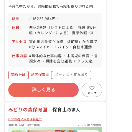
子育て中だから、短時間勤務で有給も取り切れる園。
給与
月給223,984円 ~
休日
週休2日制（シフトによる） 祝日 GW休
暇（カレンダーによる） 夏季休暇（3日
間） 年末年始休暇（2～3日） 有給休暇
アクセス
富山地方鉄道立山線「榎町駅」から車で
（取得率100％／半日単位での取得可／
6分 ■マイカー・バイク・自転車通勤
5日以上の連休可） 慶弔休暇 産前産後・
OK（無料の駐車場完備） 園の近くに大
育児休暇（取得率・復帰率ともに
仕事内容
■具体的な仕事内容 ・未満児の保育 ・書
きな川が流れており、周囲を畑に囲まれ
100％） 介護・看護休暇 ※年間休日104
類少々 ・掃除を含む雑務 ＜クラス定員
ているので気軽に自然と触れ合うことが
日 ■有給休暇について 2023年から有給
＞ 0歳児クラス 7名／職員3名 1歳児ク
できます。
を概ね月1回で分配しており、お休みが
ラス 12名／職員3名 2歳児クラス 27
契約社員
認可保育園
ボーナス・賞与あり
取りやすいように配慮しています。予め
名／職員6名 3歳児クラス 25名／職員2
取得日を振り分けられていますが、後日
名 4歳児クラス 25名／職員2名 5歳児
寮・住宅・家賃補助あり
社会保険完備
変更も可能です。
クラス 24名／職員2名 ■教育・保育理
詳しく見る
有給
退職金制度
残業少なめ
念 高原福祉会は、入所する児童の最善の
キープ
利益を考慮し、その幸せの増進と、地域
昇給昇進あり
産休育休制度
と利用する全ての人が、子育てを通して
みどりの森保育園
「生きる喜び」を感じられることを目指
｜
保育士
の求人
します。 ■モットー 0歳から10歳まで、
社会福祉法人高原福祉会
ぬくもりの教育・保育で心豊かに・・・
富山県/中新川郡立山町
2026/04/20更新