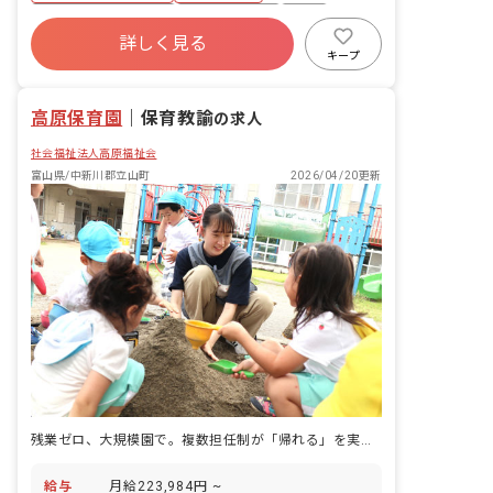
名 4歳児クラス 35名／職員3名 5歳児
ボーナス・賞与あり
社会保険完備
有給
クラス 33名／職員2名 ■教育・保育理
詳しく見る
残業少なめ
昇給昇進あり
産休育休制度
念 高原福祉会は、入所する児童の最善の
キープ
利益を考慮し、その幸せの増進と、地域
社会福祉法人
車通勤可
と利用する全ての人が、子育てを通して
高原保育園
「生きる喜び」を感じられることを目指
｜
保育教諭
の求人
します。 ■モットー 0歳から10歳まで、
社会福祉法人高原福祉会
ぬくもりの教育・保育で心豊かに・・・
富山県/中新川郡立山町
2026/04/20更新
残業ゼロ、大規模園で。複数担任制が「帰れる」を実現した。
給与
月給223,984円 ~