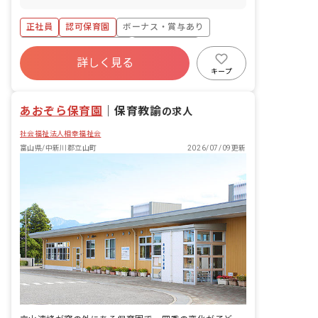
得率・復帰率ともに100％） 介護・看護
＞ 0歳児クラス 3名／職員5名 1歳児ク
きます。
休暇 ※年間休日104日 ■有給休暇につい
ラス 14名／職員5名 2歳児クラス 17
正社員
認可保育園
ボーナス・賞与あり
て 2023年から有給を概ね月1回で分配し
名／職員6名 3歳児クラス 33名／職員6
ており、お休みが取りやすいように配慮
名 4歳児クラス 35名／職員3名 5歳児
寮・住宅・家賃補助あり
社会保険完備
しています。予め取得日を振り分けられ
クラス 33名／職員2名 ■教育・保育理
詳しく見る
有給
退職金制度
残業少なめ
ていますが、後日変更も可能です。
念 高原福祉会は、入所する児童の最善の
キープ
利益を考慮し、その幸せの増進と、地域
昇給昇進あり
産休育休制度
と利用する全ての人が、子育てを通して
あおぞら保育園
「生きる喜び」を感じられることを目指
｜
保育教諭
の求人
します。 ■モットー 0歳から10歳まで、
社会福祉法人相幸福祉会
ぬくもりの教育・保育で心豊かに・・・
富山県/中新川郡立山町
2026/07/09更新