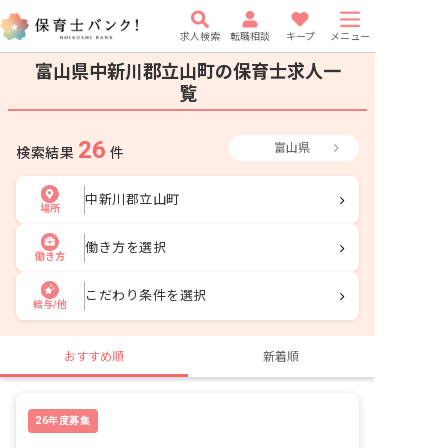
求人検索
転職相談
キープ
メニュー
富山県中新川郡立山町の保育士求人一
覧
26
富山県
検索結果
件
中新川郡立山町
場所
働き方を選択
働き方
こだわり条件を選択
給与/他
おすすめ順
新着順
26年度募集