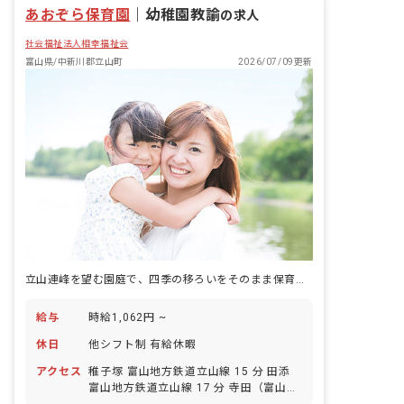
あおぞら保育園
｜
幼稚園教諭
の求人
社会福祉法人相幸福祉会
富山県/中新川郡立山町
2026/07/09更新
立山連峰を望む園庭で、四季の移ろいをそのまま保育に取り込む毎日。
給与
時給1,062円 ~
休日
他シフト制 有給休暇
アクセス
稚子塚 富山地方鉄道立山線 15 分 田添
富山地方鉄道立山線 17 分 寺田（富山）
富山地方鉄道本線 25 分 寺田（富山） 富