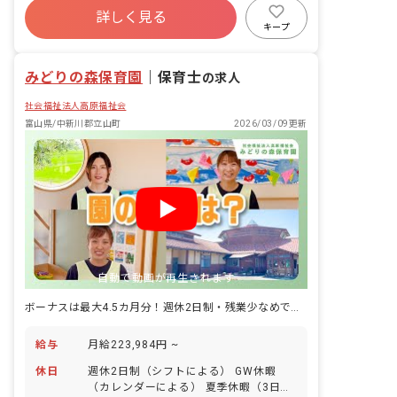
クラス 24名／職員2名 ■教育・保育理
詳しく見る
残業少なめ
昇給昇進あり
産休育休制度
念 高原福祉会は、入所する児童の最善の
キープ
利益を考慮し、その幸せの増進と、地域
社会福祉法人
車通勤可
と利用する全ての人が、子育てを通して
みどりの森保育園
「生きる喜び」を感じられることを目指
｜
保育士
の求人
します。 ■モットー 0歳から10歳まで、
社会福祉法人高原福祉会
ぬくもりの教育・保育で心豊かに・・・
富山県/中新川郡立山町
2026/03/09更新
自動で動画が再生されます
ボーナスは最大4.5カ月分！週休2日制・残業少なめで公私ともに充実
給与
月給223,984円 ~
休日
週休2日制（シフトによる） GW休暇
（カレンダーによる） 夏季休暇（3日