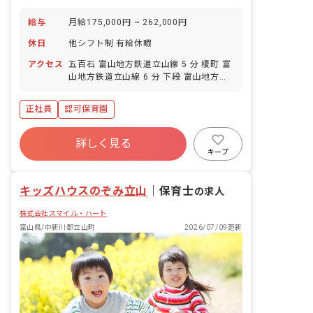
給与
月給175,000円 ~ 262,000円
休日
他シフト制 有給休暇
アクセス
五百石 富山地方鉄道立山線 5 分 榎町 富
山地方鉄道立山線 6 分 下段 富山地方鉄
道立山線 19 分 田添 富山地方鉄道立山線
25 分
正社員
認可保育園
詳しく見る
キープ
キッズハウスのぞみ立山
｜
保育士
の求人
株式会社スマイル・ハート
富山県/中新川郡立山町
2026/07/09更新