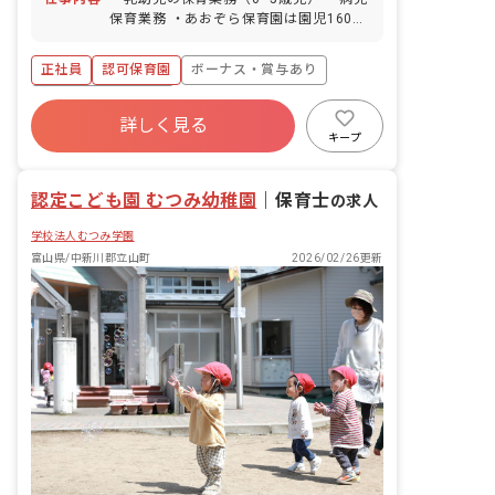
保育業務 ・あおぞら保育園は園児160
名、スタッフ45名体制で運営していま
す。 ■園児年齢層：0～5歳児
正社員
認可保育園
ボーナス・賞与あり
年間休日120日以上
詳しく見る
寮・住宅・家賃補助あり
社会保険完備
キープ
有給
福利厚生充実
退職金制度
残業少なめ
認定こども園 むつみ幼稚園
｜
保育士
の求人
学校法人むつみ学園
富山県/中新川郡立山町
2026/02/26更新