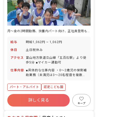
月～金の2時間勤務、扶養内パート向け、正社員登用もあり
給与
時給1,062円 ~ 1,062円
休日
土日祝休み
アクセス
富山地方鉄道立山線「五百石駅」より徒
歩5分 ■マイカー通勤可
仕事内容
■具体的な仕事内容 ・0～2歳児の保育補
助業務（未満児は3～20名程度を複数名
で担当していただきます） ■クラス定員
と職員配置人数 ・利用定員130名 ・職
パート・アルバイト
認定こども園
員数37名／男性5名：女性33名 年長クラ
ス 21名／職員2名 年中クラス 30名／職
ボーナス・賞与あり
社会保険完備
員2名 年少クラス 21名／職員4名
詳しく見る
土日祝休み
有給
退職金制度
キープ
残業少なめ
産休育休制度
車通勤可