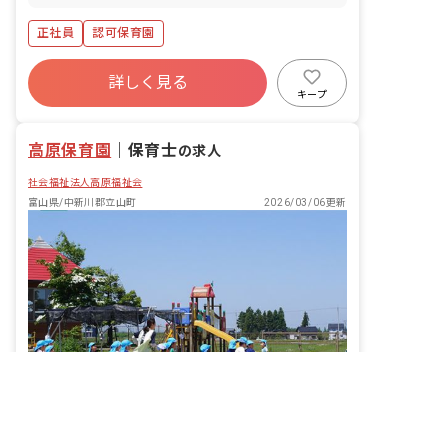
層：0～5歳児
正社員
認可保育園
詳しく見る
キープ
高原保育園
｜
保育士
の求人
社会福祉法人高原福祉会
富山県/中新川郡立山町
2026/03/06更新
非公開の求人多数！ 紹介登録はこちら
中新川郡立山町の求人を紹介してもらう
あなたの「やってみたい」を応援！子どもたちの成長を共に喜びませんか？