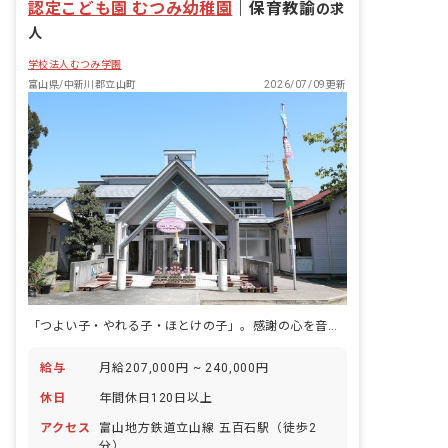
認定こども園 むつみ幼稚園
｜
保育教諭
の求
人
学校法人むつみ学園
富山県/中新川郡立山町
2026/07/09更新
「つよい子・やれる子・ほとけの子」。感謝の心を音とともに育む認定こども園です。
給与
月給207,000円 ~ 240,000円
休日
年間休日120日以上
アクセス
富山地方鉄道立山線 五百石駅（徒歩2
分）