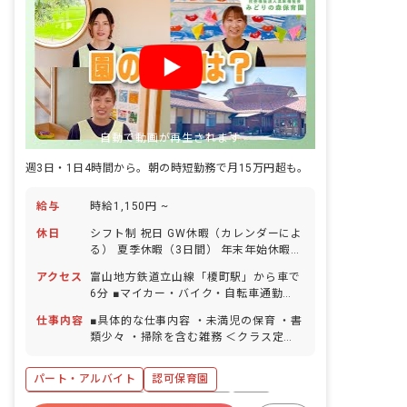
自動で動画が再生されます
週3日・1日4時間から。朝の時短勤務で月15万円超も。
給与
時給1,150円 ~
休日
シフト制 祝日 GW休暇（カレンダーによ
る） 夏季休暇（3日間） 年末年始休暇
（2～3日） 有給休暇（法定通りに付与
アクセス
富山地方鉄道立山線「榎町駅」から車で
／取得率100％／半日単位での取得可／
6分 ■マイカー・バイク・自転車通勤
5日以上の連休可） 慶弔休暇 産前産後・
OK（無料の駐車場完備） 園の近くに大
育児休暇（取得率・復帰率ともに
仕事内容
■具体的な仕事内容 ・未満児の保育 ・書
きな川が流れており、周囲を畑に囲まれ
100％） 介護・看護休暇
類少々 ・掃除を含む雑務 ＜クラス定員
ているので気軽に自然と触れ合うことが
＞ 0歳児クラス 7名／職員3名 1歳児ク
できます。
ラス 12名／職員3名 2歳児クラス 27
パート・アルバイト
認可保育園
名／職員6名 3歳児クラス 25名／職員2
名 4歳児クラス 25名／職員2名 5歳児
ボーナス・賞与あり
社会保険完備
有給