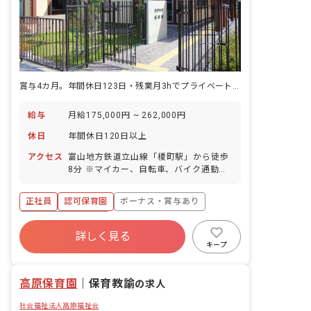
賞与4カ月。年間休日123日・残業月3hでプライベートも大事にできます
給与
月給175,000円 ~ 262,000円
休日
年間休日120日以上
アクセス
富山地方鉄道立山線「榎町駅」から徒歩
8分 ※マイカー、自転車、バイク通勤
OK（無料の駐車場と駐輪場も完備）
正社員
認可保育園
ボーナス・賞与あり
年間休日120日以上
詳しく見る
寮・住宅・家賃補助あり
社会保険完備
キープ
有給
退職金制度
残業少なめ
昇給昇進あり
高原保育園
｜
保育教諭
の求人
社会福祉法人高原福祉会