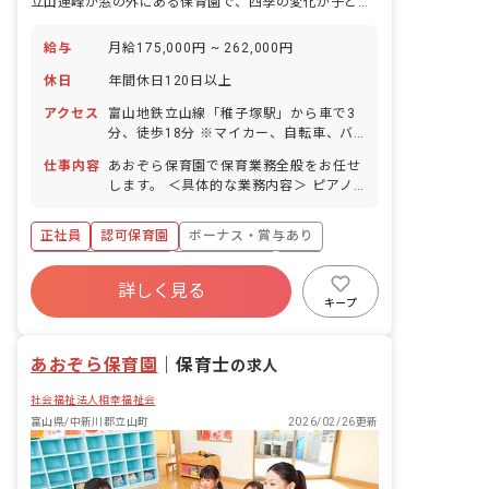
立山連峰が窓の外にある保育園で、四季の変化が子どもたちの感性を育てる。
給与
月給175,000円 ~ 262,000円
休日
年間休日120日以上
アクセス
富山地鉄立山線「稚子塚駅」から車で3
分、徒歩18分 ※マイカー、自転車、バ
イク通勤OK（無料の駐車場と駐輪場も
仕事内容
あおぞら保育園で保育業務全般をお任せ
完備）
します。 ＜具体的な業務内容＞ ピアノ
週案作成 月案作成 日誌作成 クラス通信
作成 壁面制作 外遊び 園外へのお散歩
正社員
認可保育園
ボーナス・賞与あり
年間休日120日以上
社会保険完備
有給
詳しく見る
退職金制度
残業少なめ
昇給昇進あり
キープ
産休育休制度
あおぞら保育園
｜
保育士
の求人
社会福祉法人相幸福祉会
富山県/中新川郡立山町
2026/02/26更新