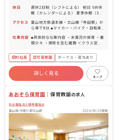
休日
週休2日制（シフトによる） 祝日 GW休
暇（カレンダーによる） 夏季休暇（3日
間） 年末年始休暇（2～3日） 有給休暇
アクセス
富山地方鉄道本線・立山線「寺田駅」か
（取得率100％／半日単位での取得可／
ら車で8分 ■マイカー・バイク・自転車
5日以上の連休可） 慶弔休暇 産前産後・
通勤OK（無料の駐車場完備） 園の近く
育児休暇（取得率・復帰率ともに
仕事内容
■具体的な仕事内容 ・未満児の保育 ・書
に川が流れており、周囲を畑に囲まれて
100％） 介護・看護休暇 ※年間休日104
類少々 ・掃除を含む雑務 ＜クラス定員
いるので気軽に自然と触れ合うことがで
日 ■有給休暇について 2023年から有給
＞ 0歳児クラス 3名／職員5名 1歳児ク
きます。
を概ね月1回で分配しており、お休みが
ラス 14名／職員5名 2歳児クラス 17
契約社員
認可保育園
ボーナス・賞与あり
取りやすいように配慮しています。予め
名／職員6名 3歳児クラス 33名／職員6
取得日を振り分けられていますが、後日
名 4歳児クラス 35名／職員3名 5歳児
寮・住宅・家賃補助あり
社会保険完備
変更も可能です。
クラス 33名／職員2名 ■教育・保育理
詳しく見る
有給
退職金制度
残業少なめ
念 高原福祉会は、入所する児童の最善の
キープ
利益を考慮し、その幸せの増進と、地域
昇給昇進あり
産休育休制度
と利用する全ての人が、子育てを通して
あおぞら保育園
「生きる喜び」を感じられることを目指
｜
保育教諭
の求人
します。 ■モットー 0歳から10歳まで、
社会福祉法人相幸福祉会
ぬくもりの教育・保育で心豊かに・・・
富山県/中新川郡立山町
2026/04/20更新