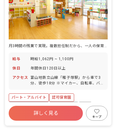
月3時間の残業で実現。複数担任制だから、一人の保育士の負荷は限定的。
給与
時給1,062円 ~ 1,100円
休日
年間休日120日以上
アクセス
富山地鉄立山線「稚子塚駅」から車で3
分、徒歩18分 ※マイカー、自転車、バ
イク通勤OK（無料の駐車場と駐輪場も完
備）
パート・アルバイト
認可保育園
年間休日120日以上
社会保険完備
有給
詳しく見る
退職金制度
残業少なめ
産休育休制度
キープ
社会福祉法人
車通勤可