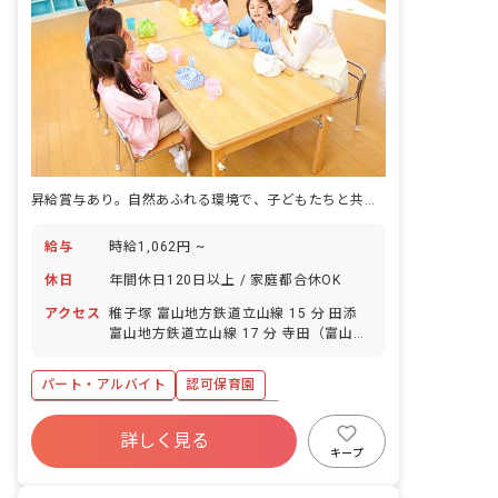
昇給賞与あり。自然あふれる環境で、子どもたちと共に成長しませんか？
給与
時給1,062円 ~
休日
年間休日120日以上 / 家庭都合休OK
アクセス
稚子塚 富山地方鉄道立山線 15 分 田添
富山地方鉄道立山線 17 分 寺田（富山）
富山地方鉄道本線 25 分 寺田（富山） 富
山地方鉄道立山線 25 分 越中舟橋 富山地
パート・アルバイト
認可保育園
方鉄道本線 29 分
年間休日120日以上
社会保険完備
詳しく見る
退職金制度
正社員登用
未経験歓迎
キープ
新卒も歓迎
週2.3日~OK
ブランクOK