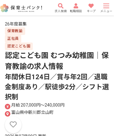
求人検索
転職相談
キープ
メニュー
26年度募集
保育教諭
正社員
認定こども園
認定こども園 むつみ幼稚園｜保
育教諭
の求人情報
年間休日124日／賞与年2回／退職
金制度あり／駅徒歩2分／シフト選
択制
月給 207,000円〜240,000円
富山県中新川郡立山町