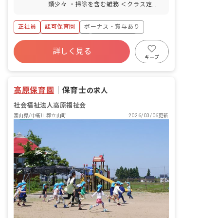
100％） 介護・看護休暇 ※年間休日104
類少々 ・掃除を含む雑務 ＜クラス定員
ているので気軽に自然と触れ合うことが
日 ■有給休暇について 2023年から有給
＞ 0歳児クラス 7名／職員3名 1歳児ク
できます。
を概ね月1回で分配しており、お休みが
ラス 12名／職員3名 2歳児クラス 27
正社員
認可保育園
ボーナス・賞与あり
取りやすいように配慮しています。予め
名／職員6名 3歳児クラス 25名／職員2
取得日を振り分けられていますが、後日
名 4歳児クラス 25名／職員2名 5歳児
寮・住宅・家賃補助あり
社会保険完備
変更も可能です。
クラス 24名／職員2名 ■教育・保育理
詳しく見る
有給
退職金制度
残業少なめ
念 高原福祉会は、入所する児童の最善の
キープ
利益を考慮し、その幸せの増進と、地域
昇給昇進あり
産休育休制度
と利用する全ての人が、子育てを通して
「生きる喜び」を感じられることを目指
高原保育園
｜
保育士
の求人
します。 ■モットー 0歳から10歳まで、
ぬくもりの教育・保育で心豊かに・・・
社会福祉法人高原福祉会
富山県/中新川郡立山町
2026/03/06更新