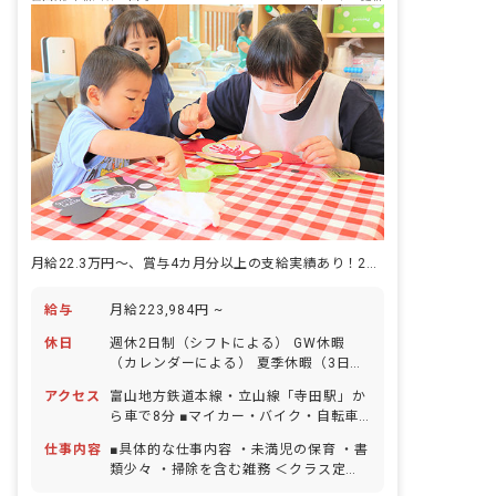
月給22.3万円～、賞与4カ月分以上の支給実績あり！23年に休憩室新設
給与
月給223,984円 ~
休日
週休2日制（シフトによる） GW休暇
（カレンダーによる） 夏季休暇（3日
間） 年末年始休暇（2～3日） 有給休暇
アクセス
富山地方鉄道本線・立山線「寺田駅」か
（取得率100％／半日単位での取得可／
ら車で8分 ■マイカー・バイク・自転車
5日以上の連休可）※予め取得日を振り
通勤OK（無料の駐車場完備） 園の近く
分けられていますが、後日変更も可能で
仕事内容
■具体的な仕事内容 ・未満児の保育 ・書
に川が流れており、周囲を畑に囲まれて
す。 慶弔休暇 産前産後・育児休暇（取
類少々 ・掃除を含む雑務 ＜クラス定員
いるので気軽に自然と触れ合うことがで
得率・復帰率ともに100％） 介護・看護
＞ 0歳児クラス 3名／職員5名 1歳児ク
きます。