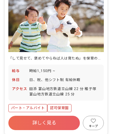
「して見せて、褒めてやらねば人は育たぬ」を保育の真ん中に置く認可保育園です。
給与
時給1,150円 ~
休日
日、祝、他シフト制 有給休暇
アクセス
田添 富山地方鉄道立山線 22 分 稚子塚
富山地方鉄道立山線 25 分
パート・アルバイト
認可保育園
詳しく見る
キープ