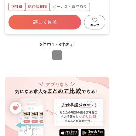
休暇 ※年間休日104日 ■有給休暇につい
ラス 14名／職員5名 2歳児クラス 17
正社員
認可保育園
ボーナス・賞与あり
て 2023年から有給を概ね月1回で分配し
名／職員6名 3歳児クラス 33名／職員6
ており、お休みが取りやすいように配慮
名 4歳児クラス 35名／職員3名 5歳児
寮・住宅・家賃補助あり
社会保険完備
しています。予め取得日を振り分けられ
クラス 33名／職員2名 ■教育・保育理
詳しく見る
有給
退職金制度
残業少なめ
ていますが、後日変更も可能です。
念 高原福祉会は、入所する児童の最善の
キープ
利益を考慮し、その幸せの増進と、地域
昇給昇進あり
産休育休制度
と利用する全ての人が、子育てを通して
「生きる喜び」を感じられることを目指
8件中 1〜8件表示
します。 ■モットー 0歳から10歳まで、
ぬくもりの教育・保育で心豊かに・・・
1