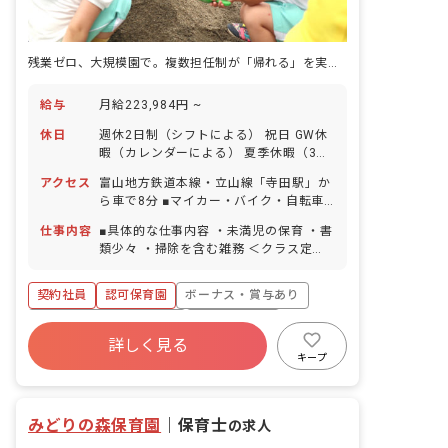
残業ゼロ、大規模園で。複数担任制が「帰れる」を実現した。
給与
月給223,984円 ~
休日
週休2日制（シフトによる） 祝日 GW休
暇（カレンダーによる） 夏季休暇（3日
間） 年末年始休暇（2～3日） 有給休暇
アクセス
富山地方鉄道本線・立山線「寺田駅」か
（取得率100％／半日単位での取得可／
ら車で8分 ■マイカー・バイク・自転車
5日以上の連休可） 慶弔休暇 産前産後・
通勤OK（無料の駐車場完備） 園の近く
育児休暇（取得率・復帰率ともに
仕事内容
■具体的な仕事内容 ・未満児の保育 ・書
に川が流れており、周囲を畑に囲まれて
100％） 介護・看護休暇 ※年間休日104
類少々 ・掃除を含む雑務 ＜クラス定員
いるので気軽に自然と触れ合うことがで
日 ■有給休暇について 2023年から有給
＞ 0歳児クラス 3名／職員5名 1歳児ク
きます。
を概ね月1回で分配しており、お休みが
ラス 14名／職員5名 2歳児クラス 17
契約社員
認可保育園
ボーナス・賞与あり
取りやすいように配慮しています。予め
名／職員6名 3歳児クラス 33名／職員6
取得日を振り分けられていますが、後日
名 4歳児クラス 35名／職員3名 5歳児
寮・住宅・家賃補助あり
社会保険完備
変更も可能です。
クラス 33名／職員2名 ■教育・保育理
詳しく見る
有給
退職金制度
残業少なめ
念 高原福祉会は、入所する児童の最善の
キープ
利益を考慮し、その幸せの増進と、地域
昇給昇進あり
産休育休制度
と利用する全ての人が、子育てを通して
「生きる喜び」を感じられることを目指
みどりの森保育園
｜
保育士
の求人
します。 ■モットー 0歳から10歳まで、
ぬくもりの教育・保育で心豊かに・・・