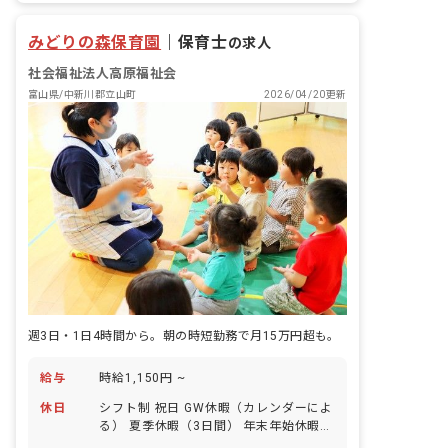
みどりの森保育園
｜
保育士
の求人
社会福祉法人高原福祉会
富山県/中新川郡立山町
2026/04/20更新
週3日・1日4時間から。朝の時短勤務で月15万円超も。
給与
時給1,150円 ~
休日
シフト制 祝日 GW休暇（カレンダーによ
る） 夏季休暇（3日間） 年末年始休暇
（2～3日） 有給休暇（法定通りに付与