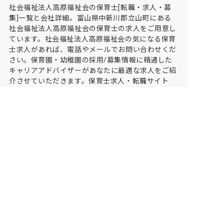
社会福祉法人高原福祉会の保育士[転職・求人・募
集]一覧と会社詳細。富山県中新川郡立山町にある
社会福祉法人高原福祉会の保育士の求人をご用意し
ています。社会福祉法人高原福祉会の気になる保育
士求人があれば、電話やメールでお問い合わせくだ
さい。保育園・幼稚園の採用/募集情報に精通した
キャリアアドバイザーがあなたに最適な求人をご紹
介させていただきます。保育士求人・転職サイト
【保育士バンク!】
保育士バンク！は
あなたに合う職場を一緒にお探ししま
す
保育をよく知るアドバイザーがフルサポート
非公開求人やここだけの保育園情報が充実
累計40万人以上が利用した信頼実績