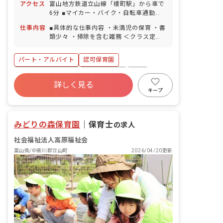
アクセス
富山地方鉄道立山線「榎町駅」から車で
／取得率100％／半日単位での取得可／
6分 ■マイカー・バイク・自転車通勤
5日以上の連休可） 慶弔休暇 産前産後・
OK（無料の駐車場完備） 園の近くに大
育児休暇（取得率・復帰率ともに
仕事内容
■具体的な仕事内容 ・未満児の保育 ・書
きな川が流れており、周囲を畑に囲まれ
100％） 介護・看護休暇
類少々 ・掃除を含む雑務 ＜クラス定員
ているので気軽に自然と触れ合うことが
＞ 0歳児クラス 7名／職員3名 1歳児ク
できます。
ラス 12名／職員3名 2歳児クラス 27
パート・アルバイト
認可保育園
名／職員6名 3歳児クラス 25名／職員2
名 4歳児クラス 25名／職員2名 5歳児
ボーナス・賞与あり
社会保険完備
有給
クラス 24名／職員2名 ■教育・保育理
詳しく見る
残業少なめ
昇給昇進あり
産休育休制度
念 高原福祉会は、入所する児童の最善の
キープ
利益を考慮し、その幸せの増進と、地域
社会福祉法人
車通勤可
と利用する全ての人が、子育てを通して
「生きる喜び」を感じられることを目指
みどりの森保育園
｜
保育士
の求人
します。 ■モットー 0歳から10歳まで、
ぬくもりの教育・保育で心豊かに・・・
社会福祉法人高原福祉会
富山県/中新川郡立山町
2026/04/20更新