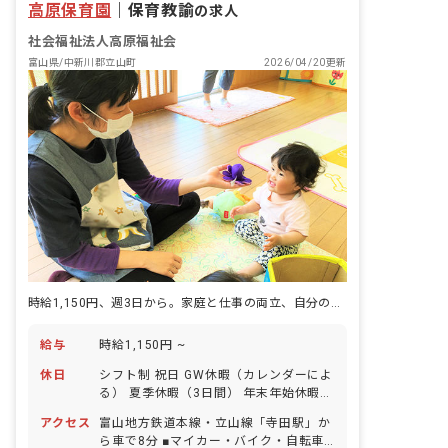
高原保育園
｜
保育教諭
の求人
します。 ■モットー 0歳から10歳まで、
ぬくもりの教育・保育で心豊かに・・・
社会福祉法人高原福祉会
富山県/中新川郡立山町
2026/04/20更新
時給1,150円、週3日から。家庭と仕事の両立、自分のペースで。
給与
時給1,150円 ~
休日
シフト制 祝日 GW休暇（カレンダーによ
る） 夏季休暇（3日間） 年末年始休暇
（2～3日） 有給休暇（法定通りに付与
アクセス
富山地方鉄道本線・立山線「寺田駅」か
／取得率100％／半日単位での取得可／
ら車で8分 ■マイカー・バイク・自転車
5日以上の連休可） 慶弔休暇 産前産後・