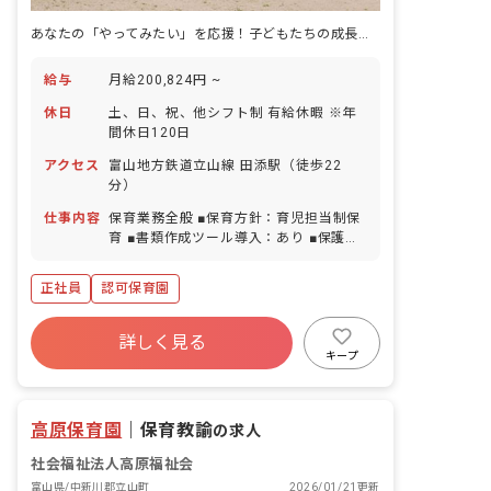
あなたの「やってみたい」を応援！子どもたちの成長を共に喜びませんか？
給与
月給200,824円 ~
休日
土、日、祝、他シフト制 有給休暇 ※年
間休日120日
アクセス
富山地方鉄道立山線 田添駅（徒歩22
分）
仕事内容
保育業務全般 ■保育方針：育児担当制保
育 ■書類作成ツール導入：あり ■保護者
との連絡アプリ導入：あり ■園庭有無：
あり
正社員
認可保育園
詳しく見る
キープ
高原保育園
｜
保育教諭
の求人
社会福祉法人高原福祉会
富山県/中新川郡立山町
2026/01/21更新