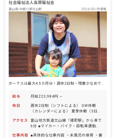
社会福祉法人高原福祉会
富山県/中新川郡立山町
2026/03/09更新
ボーナスは最大4.5カ月分！週休2日制・残業少なめで公私ともに充実
給与
月給223,984円 ~
休日
週休2日制（シフトによる） GW休暇
（カレンダーによる） 夏季休暇（3日
間） 年末年始休暇（2～3日） 有給休暇
アクセス
富山地方鉄道立山線「榎町駅」から車で
（取得率100％／半日単位での取得可／
6分 ■マイカー・バイク・自転車通勤
5日以上の連休可） 慶弔休暇 産前産後・
OK（無料の駐車場完備） 園の近くに大
育児休暇（取得率・復帰率ともに
仕事内容
■具体的な仕事内容 ・未満児の保育 ・書
きな川が流れており、周囲を畑に囲まれ