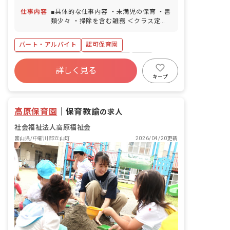
通勤OK（無料の駐車場完備） 園の近く
育児休暇（取得率・復帰率ともに
仕事内容
■具体的な仕事内容 ・未満児の保育 ・書
に川が流れており、周囲を畑に囲まれて
100％） 介護・看護休暇
類少々 ・掃除を含む雑務 ＜クラス定員
いるので気軽に自然と触れ合うことがで
＞ 0歳児クラス 3名／職員5名 1歳児ク
きます。
ラス 14名／職員5名 2歳児クラス 17
パート・アルバイト
認可保育園
名／職員6名 3歳児クラス 33名／職員6
名 4歳児クラス 35名／職員3名 5歳児
ボーナス・賞与あり
社会保険完備
有給
クラス 33名／職員2名 ■教育・保育理
詳しく見る
残業少なめ
昇給昇進あり
産休育休制度
念 高原福祉会は、入所する児童の最善の
キープ
利益を考慮し、その幸せの増進と、地域
社会福祉法人
車通勤可
と利用する全ての人が、子育てを通して
「生きる喜び」を感じられることを目指
高原保育園
｜
保育教諭
の求人
します。 ■モットー 0歳から10歳まで、
ぬくもりの教育・保育で心豊かに・・・
社会福祉法人高原福祉会
富山県/中新川郡立山町
2026/04/20更新