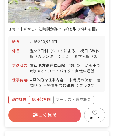
子育て中だから、短時間勤務で有給も取り切れる園。
給与
月給223,984円 ~
休日
週休2日制（シフトによる） 祝日 GW休
暇（カレンダーによる） 夏季休暇（3日
間） 年末年始休暇（2～3日） 有給休暇
アクセス
富山地方鉄道立山線「榎町駅」から車で
（取得率100％／半日単位での取得可／
6分 ■マイカー・バイク・自転車通勤
5日以上の連休可） 慶弔休暇 産前産後・
OK（無料の駐車場完備） 園の近くに大
育児休暇（取得率・復帰率ともに
仕事内容
■具体的な仕事内容 ・未満児の保育 ・書
きな川が流れており、周囲を畑に囲まれ
100％） 介護・看護休暇 ※年間休日104
類少々 ・掃除を含む雑務 ＜クラス定員
ているので気軽に自然と触れ合うことが
日 ■有給休暇について 2023年から有給
＞ 0歳児クラス 7名／職員3名 1歳児ク
できます。
を概ね月1回で分配しており、お休みが
ラス 12名／職員3名 2歳児クラス 27
契約社員
認可保育園
ボーナス・賞与あり
取りやすいように配慮しています。予め
名／職員6名 3歳児クラス 25名／職員2
取得日を振り分けられていますが、後日
名 4歳児クラス 25名／職員2名 5歳児
寮・住宅・家賃補助あり
社会保険完備
変更も可能です。
クラス 24名／職員2名 ■教育・保育理
詳しく見る
有給
退職金制度
残業少なめ
念 高原福祉会は、入所する児童の最善の
キープ
利益を考慮し、その幸せの増進と、地域
昇給昇進あり
産休育休制度
と利用する全ての人が、子育てを通して
「生きる喜び」を感じられることを目指