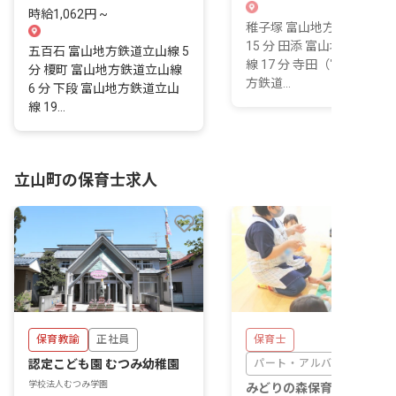
時給1,062円 ~
稚子塚 富山地方鉄道立山
15 分 田添 富山地方鉄道立
五百石 富山地方鉄道立山線 5
線 17 分 寺田（富山） 富
分 榎町 富山地方鉄道立山線
方鉄道...
6 分 下段 富山地方鉄道立山
線 19...
立山町の保育士求人
保育教諭
正社員
保育士
認定こども園 むつみ幼稚園
パート・アルバイト
学校法人むつみ学園
みどりの森保育園