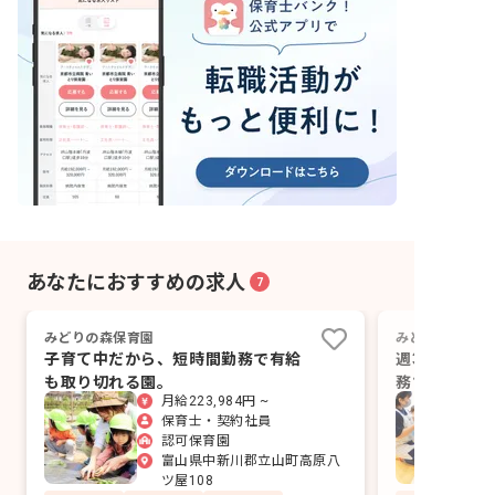
あなたにおすすめの求人
7
みどりの森保育園
みどりの森保育
子育て中だから、短時間勤務で有給
週3日・1日
も取り切れる園。
務で月15万
月給223,984円 ~
保育士・契約社員
認可保育園
富山県中新川郡立山町高原八
ツ屋108