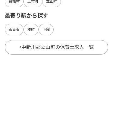
舟橋村
上市町
立山町
最寄り駅から探す
五百石
榎町
下段
中新川郡立山町の保育士求人一覧
都道府県別に保育士求人を探す
北海道
宮城県
福島県
青森県
岩手県
山形県
秋田県
東京都
神奈川県
埼玉県
千葉県
茨城県
栃木県
群馬県
新潟県
長野県
石川県
富山県
山梨県
福井県
愛知県
静岡県
岐阜県
三重県