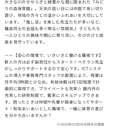
大きな川のせせらぎと緑豊かな畑に囲まれた『みど
りの森保育園』。天気の良い日には中庭で思い切り
遊び、地域の方々との温かいふれあいを大切にして
います。「推し活」を楽しむ先生たちが多いなど、
職員同士の会話も多く明るい雰囲気♪ 子どもたち
一人ひとりの興味や関心に寄り添い、のびのびと成
長を見守っています。

ーー【安心の環境で、いきいきと働ける職場です】

新人の方は必ず副担任からスタート！ベテラン先生
がしっかりサポートするので安心です。ICTシステ
ムの導入や事務専門スタッフの配置により、残業は
月平均3時間と少なめ。有給休暇は月1回程度で計
画的に取得でき、プライベートも充実☆ 園内外の
充実した研修制度で、着実にスキルアップできま
す。困ったときは仲間や先輩が親身になってサポー
ト！和気あいあいとした職場で、一緒に保育の喜び
を分かち合いませんか？