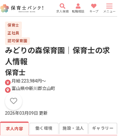
求人検索
転職相談
キープ
メニュー
保育士
正社員
認可保育園
みどりの森保育園｜保育士
の求
人情報
保育士
月給 223,984円〜
富山県中新川郡立山町
2026年03月09日 更新
働く環境
施設・法人
ギャラリー
求人内容