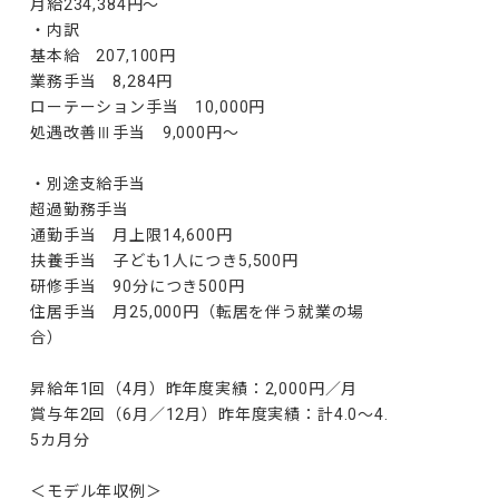
月給234,384円～

・内訳

基本給　207,100円

業務手当　8,284円

ローテーション手当　10,000円

処遇改善Ⅲ手当　9,000円～

・別途支給手当

超過勤務手当

通勤手当　月上限14,600円

扶養手当　子ども1人につき5,500円

研修手当　90分につき500円

住居手当　月25,000円（転居を伴う就業の場
合）

昇給年1回（4月）昨年度実績：2,000円／月

賞与年2回（6月／12月）昨年度実績：計4.0～4.
5カ月分

＜モデル年収例＞
