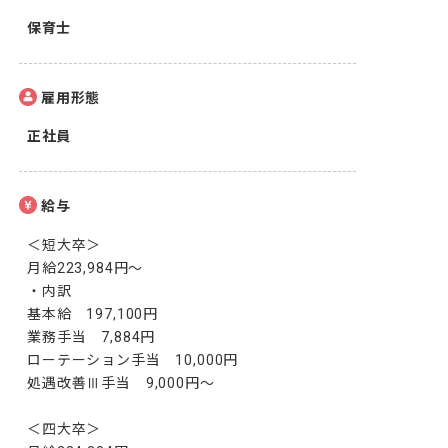
保育士
雇用形態
正社員
給与
＜短大卒＞

月給223,984円～

・内訳

基本給　197,100円

業務手当　7,884円

ローテーション手当　10,000円

処遇改善Ⅲ手当　9,000円～

＜四大卒＞
