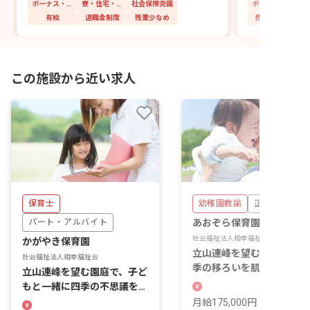
ボーナス・賞与あり
寮・住宅・家賃補助あり
社会保険完備
有給
退職金制度
残業少なめ
残業少なめ
この施設から近い求人
保育士
幼稚園教諭
正社員
パート・アルバイト
あおぞら保育園
社会福祉法人相幸福祉会
かがやき保育園
立山連峰を望む広い園庭。
社会福祉法人相幸福祉会
季の移ろいを肌で感じなが
立山連峰を望む園庭で、子ど
ら、子どもの感性を育てる
もと一緒に四季の不思議を見
育園です。
つける保育です。
月給175,000円 ~ 262,000