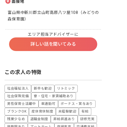
面接地
富山県中新川郡立山町高原八ツ屋108（みどりの
森保育園）
エリア担当アドバイザーに
詳しい話を聞いてみる
この求人の特徴
社会福祉法人
新卒も歓迎
リトミック
社会保険完備
寮・住宅・家賃補助あり
男性保育士活躍中
車通勤可
ボーナス・賞与あり
ブランクOK
産休育休制度
未経験歓迎
有給
残業少なめ
退職金制度
昇給昇進あり
研修充実
複数園あり
アットホーム
復帰率高
交通費支給