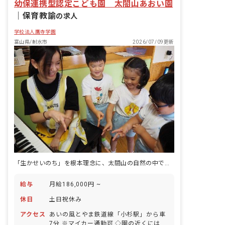
幼保連携型認定こども園 太閤山あおい園
｜
保育教諭
の求人
学校法人鷹寺学園
富山県/射水市
2026/07/09更新
「生かせいのち」を根本理念に、太閤山の自然の中で子どもの育ちに向き合う認定こども園です。
給与
月給186,000円 ~
休日
土日祝休み
アクセス
あいの風とやま鉄道線「小杉駅」から車
7分 ※マイカー通勤可 ◇園の近くにはお