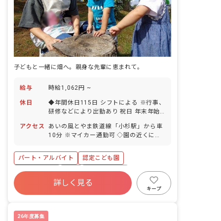
子どもと一緒に畑へ。親身な先輩に恵まれて。
給与
時給1,062円 ~
休日
◆年間休日115日 シフトによる ※行事、
研修などにより出勤あり 祝日 年末年始
休暇 有給休暇（法定通り）
アクセス
あいの風とやま鉄道線「小杉駅」から車
10分 ※マイカー通勤可 ◇園の近くには
お散歩できる公園があり、園外での活動
も充実しています。
パート・アルバイト
認定こども園
社会保険完備
有給
昇給昇進あり
詳しく見る
車通勤可
新卒も歓迎
研修充実
キープ
勤務地選択可
複数園あり
26年度募集