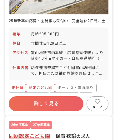
25年新卒の応募・園見学も受付中！完全週休2日制、土曜出勤は月1回以下
給与
月給205,000円 ~
休日
年間休日120日以上
アクセス
富山地鉄市内本線「広貫堂電停駅」より
徒歩10分 ■マイカー・自転車通勤可（駐
車場あり）
仕事内容
幼保連携型認定こども園富山幼稚園に
て、担任または補助教諭をお任せしま
す。
正社員
認定こども園
ボーナス・賞与あり
年間休日120日以上
社会保険完備
有給
詳しく見る
福利厚生充実
退職金制度
残業少なめ
キープ
昇給昇進あり
26年度募集
27年度募集
同朋認定こども園
｜
保育教諭
の求人