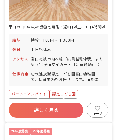
平日の日中のみの勤務も可能！週3日以上、1日4時間以上から応相談
給与
時給1,100円 ~ 1,300円
休日
土日祝休み
アクセス
富山地鉄市内本線「広貫堂電停駅」より
徒歩10分 ■マイカー・自転車通勤可（駐
車場あり）
仕事内容
幼保連携型認定こども園富山幼稚園に
て、保育業務をお任せします。 ■具体的
な仕事内容 ・乳幼児の保育業務や園児の
保育教育 ・朝や帰りの送迎バスの添乗
パート・アルバイト
認定こども園
・園行事の準備や後片付けの手伝い
社会保険完備
土日祝休み
有給
詳しく見る
福利厚生充実
残業少なめ
昇給昇進あり
キープ
産休育休制度
車通勤可
26年度募集
27年度募集