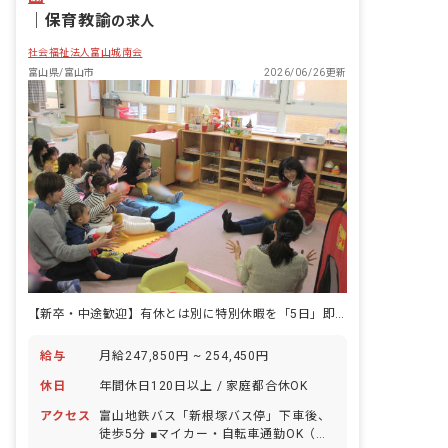
｜
保育教諭
の求人
社会福祉法人富山城南会
富山県/富山市
2026/06/26更新
【新卒・中途歓迎】有休とは別に特別休暇を「5日」即日付与！「ひときわ心のゆとりを持って働ける園」を目指して。
給与
月給247,850円 ~ 254,450円
休日
年間休日120日以上 / 家庭都合休OK
アクセス
富山地鉄バス「新根塚バス停」下車後、
徒歩5分 ■マイカー・自転車通勤OK（無