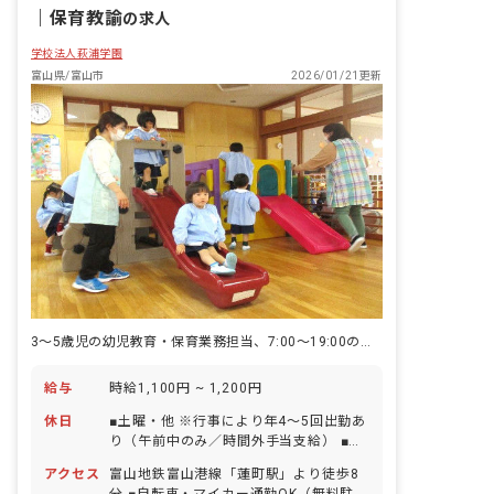
｜
保育教諭
の求人
学校法人萩浦学園
富山県/富山市
2026/01/21更新
3〜5歳児の幼児教育・保育業務担当、7:00～19:00の間で週3日～
給与
時給1,100円 ~ 1,200円
休日
■土曜・他 ※行事により年4〜5回出勤あ
り（午前中のみ／時間外手当支給） ■お
盆休み ■年末年始休暇（12/29〜1/3）
アクセス
富山地鉄富山港線「蓮町駅」より徒歩8
■有給休暇（取得率100％） ■産前産後・
分 ■自転車・マイカー通勤OK（無料駐輪