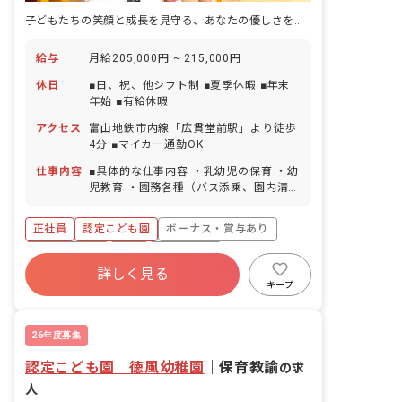
子どもたちの笑顔と成長を見守る、あなたの優しさを活かせる保育の仕事
給与
月給205,000円 ~ 215,000円
休日
■日、祝、他シフト制 ■夏季休暇 ■年末
年始 ■有給休暇
アクセス
富山地鉄市内線「広貫堂前駅」より徒歩
4分 ■マイカー通勤OK
仕事内容
■具体的な仕事内容 ・乳幼児の保育 ・幼
児教育 ・園務各種（バス添乗、園内清
掃・消毒等）
正社員
認定こども園
ボーナス・賞与あり
社会保険完備
有給
退職金制度
詳しく見る
残業少なめ
昇給昇進あり
車通勤可
キープ
駅近5分以内
26年度募集
認定こども園 徳風幼稚園
｜
保育教諭
の求
人