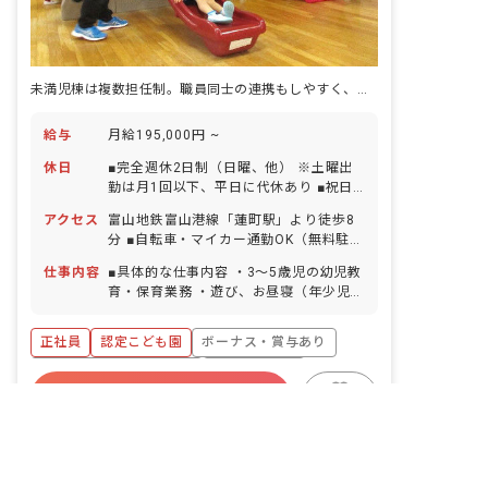
未満児棟は複数担任制。職員同士の連携もしやすく、目が行き届く環境です
給与
月給195,000円 ~
休日
■完全週休2日制（日曜、他） ※土曜出
勤は月1回以下、平日に代休あり ■祝日
■夏季休暇（5日間） ■年末年始休暇
アクセス
富山地鉄富山港線「蓮町駅」より徒歩8
（12/29〜1/3） ■有給休暇（取得率
分 ■自転車・マイカー通勤OK（無料駐輪
80％／半日単位での取得可） ■産前産
場・駐車場完備）
後・育児休暇（取得率100％・復帰率
仕事内容
■具体的な仕事内容 ・3〜5歳児の幼児教
90％以上） ※年間休日116日（有休は別
育・保育業務 ・遊び、お昼寝（年少児の
途付与） ※お子様の体調不良や行事によ
み1学期まで）の見守り ・着替え、排泄
る遅刻・早退・欠勤の相談も可 育休復帰
の補助 ・食事のサポート ・子どもに関
正社員
認定こども園
ボーナス・賞与あり
後、最大お子様が3歳の誕生日を迎えら
する書類作成
れる前まで、時短勤務を取ることが可能
寮・住宅・家賃補助あり
社会保険完備
です。また、お子様を自園に預けること
非公開の求人多数！ 紹介登録はこちら
詳しく見る
有給
福利厚生充実
退職金制度
で、職場のすぐそばで子どもの様子を確
キープ
認しながら送迎等もスムーズに行うこと
富山県の求人を紹介してもらう
残業少なめ
昇給昇進あり
ができます。お子様の体調や行事等に配
慮し、有給や看護休暇の取得が可能で
幼保連携型認定こども園中田保育園
｜
保育
す。