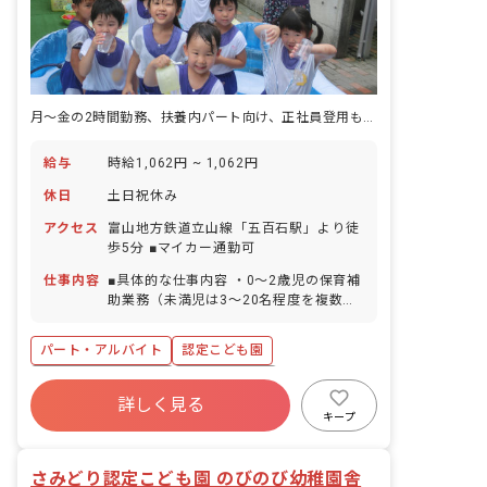
月～金の2時間勤務、扶養内パート向け、正社員登用もあり
給与
時給1,062円 ~ 1,062円
休日
土日祝休み
アクセス
富山地方鉄道立山線「五百石駅」より徒
歩5分 ■マイカー通勤可
仕事内容
■具体的な仕事内容 ・0～2歳児の保育補
助業務（未満児は3～20名程度を複数名
で担当していただきます） ■クラス定員
と職員配置人数 ・利用定員130名 ・職
パート・アルバイト
認定こども園
員数37名／男性5名：女性33名 年長クラ
ス 21名／職員2名 年中クラス 30名／職
ボーナス・賞与あり
社会保険完備
員2名 年少クラス 21名／職員4名
詳しく見る
土日祝休み
有給
退職金制度
キープ
残業少なめ
産休育休制度
車通勤可
さみどり認定こども園 のびのび幼稚園舎