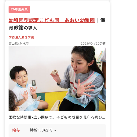
26年度募集
幼稚園型認定こども園 あおい幼稚園
｜
保
育教諭
の求人
学校法人鷹寺学園
富山県/射水市
2026/04/20更新
柔軟な時間帯×広い園庭で。子どもの成長を見守る喜びが、ずっと続く
給与
時給1,062円 ~