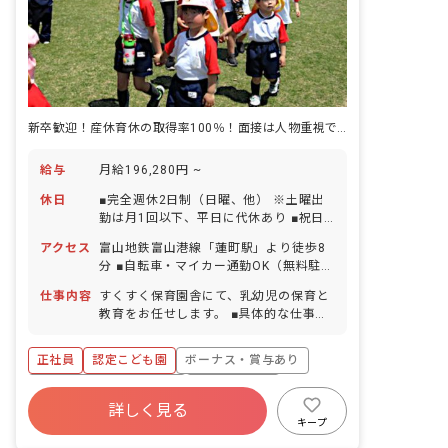
新卒歓迎！産休育休の取得率100％！面接は人物重視で行ないます
給与
月給196,280円 ~
休日
■完全週休2日制（日曜、他） ※土曜出
勤は月1回以下、平日に代休あり ■祝日
■夏季休暇（5日間） ■年末年始休暇
アクセス
富山地鉄富山港線「蓮町駅」より徒歩8
（12/29〜1/3） ■有給休暇（取得率
分 ■自転車・マイカー通勤OK（無料駐輪
80％／半日単位での取得可） ■産前産
場・駐車場完備）
後・育児休暇（取得率100％・復帰率
仕事内容
すくすく保育園舎にて、乳幼児の保育と
90％以上） ※年間休日115日（有休は別
教育をお任せします。 ■具体的な仕事内
途付与） ※お子様の体調不良や行事によ
容 ・0～2歳児の保育業務 ・遊び、お昼
る遅刻・早退・欠勤の相談も可
寝の見守り ・着替え、排泄の補助 ・食
正社員
認定こども園
ボーナス・賞与あり
事のサポート ・子どもに関する書類作成
寮・住宅・家賃補助あり
社会保険完備
詳しく見る
有給
福利厚生充実
退職金制度
キープ
残業少なめ
昇給昇進あり