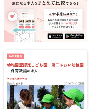
26年度募集
幼稚園型認定こども園 第三あおい幼稚園
｜
保育教諭
の求人
学校法人鷹寺学園
富山県/射水市
2026/04/20更新