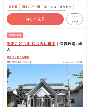
正社員
認定こども園
ボーナス・賞与あり
寮・住宅・家賃補助あり
社会保険完備
詳しく見る
土日祝休み
有給
退職金制度
キープ
残業少なめ
昇給昇進あり
26年度募集
認定こども園 むつみ幼稚園
｜
保育教諭
の求
人
学校法人むつみ学園
富山県/中新川郡立山町
2026/07/09更新