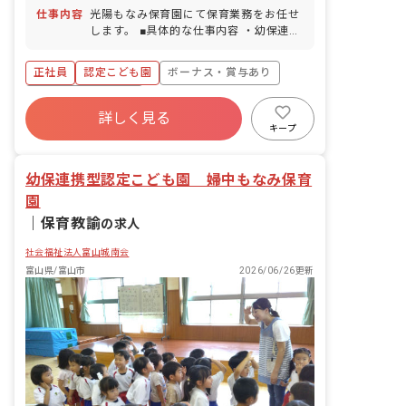
料駐車場あり）
仕事内容
光陽もなみ保育園にて保育業務をお任せ
します。 ■具体的な仕事内容 ・幼保連携
型認定こども園における幼児保育・教育
業務等
正社員
認定こども園
ボーナス・賞与あり
年間休日120日以上
詳しく見る
寮・住宅・家賃補助あり
社会保険完備
キープ
有給
福利厚生充実
退職金制度
残業少なめ
幼保連携型認定こども園 婦中もなみ保育
園
｜
保育教諭
の求人
社会福祉法人富山城南会
富山県/富山市
2026/06/26更新