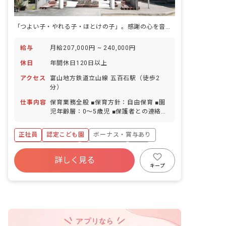
「つよい子・やれる子・ほとけの子」。感謝の心を音とともに育む認定こども園です。
給与
月給207,000円 ~ 240,000円
休日
年間休日120日以上
アクセス
富山地方鉄道立山線 五百石駅（徒歩2
分）
仕事内容
保育業務全般 ■保育方針：自由保育 ■園
児年齢層：0～5歳児 ■保護者との連絡ア
プリ導入：あり
正社員
認定こども園
ボーナス・賞与あり
年間休日120日以上
社会保険完備
有給
詳しく見る
退職金制度
残業少なめ
昇給昇進あり
キープ
産休育休制度