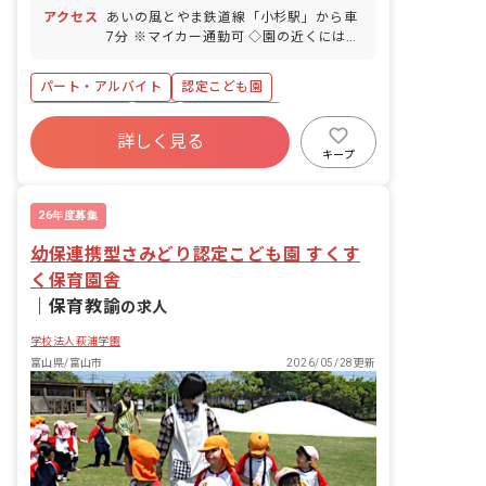
休暇 有給休暇（法定通り）
アクセス
あいの風とやま鉄道線「小杉駅」から車
7分 ※マイカー通勤可 ◇園の近くにはお
散歩できる公園や運動場があり、園外で
の活動も充実しています。子育て支援セ
パート・アルバイト
認定こども園
ンターを併設しており、地域の子育て支
援の拠点として総合的な支援も行なって
社会保険完備
有給
昇給昇進あり
います。
詳しく見る
車通勤可
新卒も歓迎
研修充実
キープ
勤務地選択可
複数園あり
26年度募集
幼保連携型さみどり認定こども園 すくす
く保育園舎
｜
保育教諭
の求人
学校法人萩浦学園
富山県/富山市
2026/05/28更新