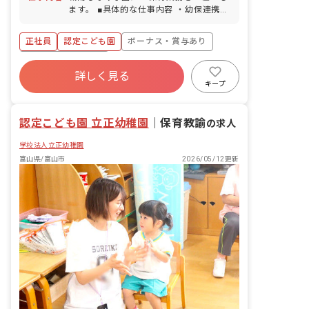
ます。 ■具体的な仕事内容 ・幼保連携型
認定こども園における幼児保育・教育業
務等
正社員
認定こども園
ボーナス・賞与あり
年間休日120日以上
詳しく見る
寮・住宅・家賃補助あり
社会保険完備
キープ
有給
福利厚生充実
退職金制度
残業少なめ
認定こども園 立正幼稚園
｜
保育教諭
の求人
学校法人立正幼稚園
富山県/富山市
2026/05/12更新