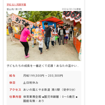
学校法人同朋学園
富山県/滑川市
2026/02/26更新
子どもたちの成長を一番近くで応援！あなたの温かい心が輝く場所です。
給与
月給199,500円 ~ 203,500円
休日
土日祝休み
アクセス
あいの風とやま鉄道 滑川駅（徒歩5分）
仕事内容
保育業務全般 ■園児年齢層：0～5歳児 ■
園庭有無：あり