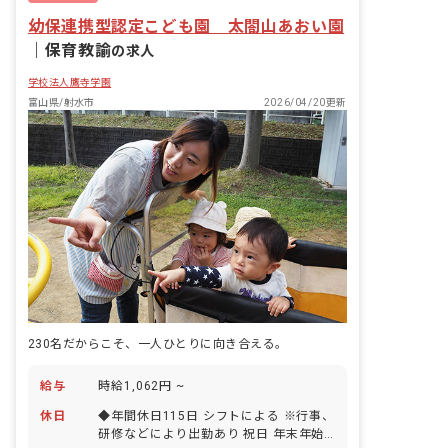
幼保連携型認定こども園 太閤山あおい園
｜
保育教諭
の求人
学校法人鷹寺学園
富山県/射水市
2026/04/20更新
230名だからこそ、一人ひとりに向き合える。
給与
時給1,062円 ~
休日
◆年間休日115日 シフトによる ※行事、
研修などにより出勤あり 祝日 年末年始