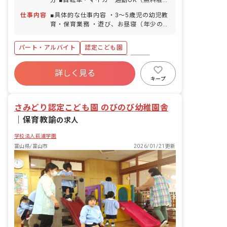
育児休暇（取得率100％・復帰率90％以
場・駐車場完備）
上） ※お子様の体調不良や行事による遅
仕事内容
■具体的な仕事内容 ・3〜5歳児の幼児教
刻・早退・欠勤の相談も可
育・保育業務 ・遊び、お昼寝（年少のみ
1学期まで）の見守り ・着替え、排泄の
補助 ・食事のサポート
パート・アルバイト
認定こども園
ボーナス・賞与あり
社会保険完備
有給
詳しく見る
福利厚生充実
残業少なめ
昇給昇進あり
キープ
産休育休制度
車通勤可
さみどり認定こども園 のびのび幼稚園舎
｜
保育教諭
の求人
学校法人萩浦学園
富山県/富山市
2026/01/21更新