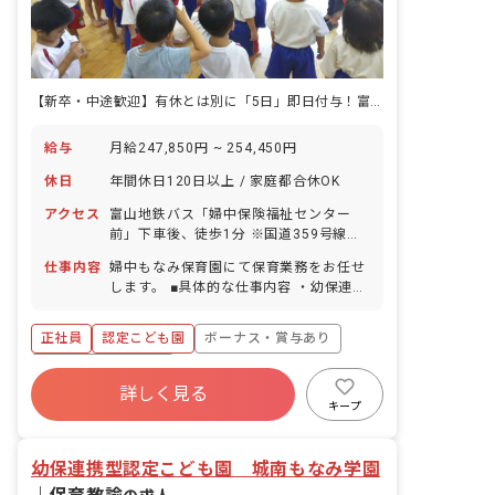
【新卒・中途歓迎】有休とは別に「5日」即日付与！富山で「何よりも、心のゆとりを持って働ける園」を目指して。
給与
月給247,850円 ~ 254,450円
休日
年間休日120日以上 / 家庭都合休OK
アクセス
富山地鉄バス「婦中保険福祉センター
前」下車後、徒歩1分 ※国道359号線沿
いからすぐの場所に位置しており、車通
仕事内容
婦中もなみ保育園にて保育業務をお任せ
勤もしやすい立地です。 ■マイカー・自
します。 ■具体的な仕事内容 ・幼保連携
転車通勤OK（無料駐車場あり）
型認定こども園における幼児保育・教育
業務等
正社員
認定こども園
ボーナス・賞与あり
年間休日120日以上
詳しく見る
寮・住宅・家賃補助あり
社会保険完備
キープ
有給
福利厚生充実
退職金制度
残業少なめ
幼保連携型認定こども園 城南もなみ学園