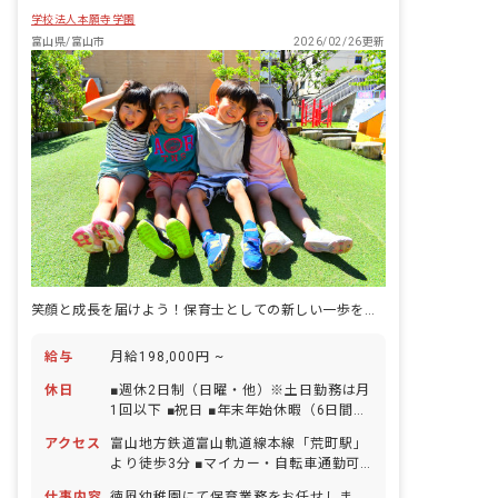
学校法人本願寺学園
富山県/富山市
2026/02/26更新
笑顔と成長を届けよう！保育士としての新しい一歩を踏み出しましょう！
給与
月給198,000円 ~
休日
■週休2日制（日曜・他）※土日勤務は月
1回以下 ■祝日 ■年末年始休暇（6日間）
■有給休暇（1時間単位での取得可／5日
アクセス
富山地方鉄道富山軌道線本線「荒町駅」
以上の連休相談OK） ■産前産後・育児休
より徒歩3分 ■マイカー・自転車通勤可
暇（取得率100％・復帰率100％） ■慶
（無料駐車場・駐輪場あり）
弔休暇 ※年間休日110日（有休は別途付
仕事内容
徳風幼稚園にて保育業務をお任せしま