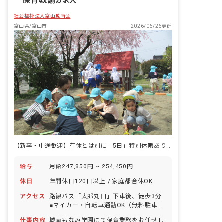
｜
保育教諭
の求人
社会福祉法人富山城南会
富山県/富山市
2026/06/26更新
【新卒・中途歓迎】有休とは別に「5日」特別休暇あり！富山で「どこまでも、心のゆとりを持って働ける園」を目指して。
給与
月給247,850円 ~ 254,450円
休日
年間休日120日以上 / 家庭都合休OK
アクセス
路線バス「太郎丸口」下車後、徒歩3分
■マイカー・自転車通勤OK（無料駐車場
あり）
仕事内容
城南もなみ学園にて保育業務をお任せし