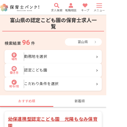
求人検索
転職相談
キープ
メニュー
富山県の認定こども園の保育士求人一
覧
96
富山県
検索結果
件
勤務地を選択
場所
認定こども園
働き方
こだわり条件を選択
給与/他
おすすめ順
新着順
幼保連携型認定こども園 光陽もなみ保育
園