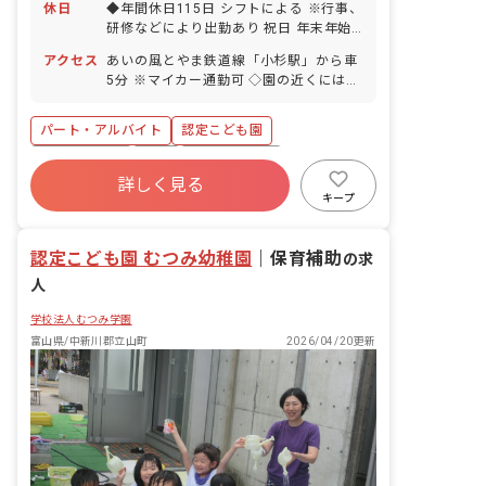
休日
◆年間休日115日 シフトによる ※行事、
研修などにより出勤あり 祝日 年末年始
休暇 有給休暇（法定通り）
アクセス
あいの風とやま鉄道線「小杉駅」から車
5分 ※マイカー通勤可 ◇園の近くにはお
散歩できる公園があり、園外での活動も
充実しています。
パート・アルバイト
認定こども園
社会保険完備
有給
昇給昇進あり
詳しく見る
車通勤可
新卒も歓迎
勤務地選択可
キープ
複数園あり
ブランクOK
認定こども園 むつみ幼稚園
｜
保育補助
の求
人
学校法人むつみ学園
富山県/中新川郡立山町
2026/04/20更新