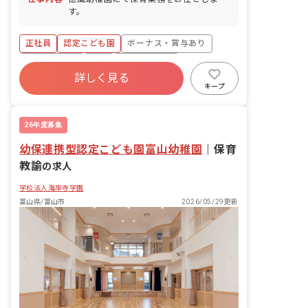
与） ※お子様の体調不良や行事による遅
す。
刻・早退・欠勤の相談も可
正社員
認定こども園
ボーナス・賞与あり
社会保険完備
有給
福利厚生充実
詳しく見る
退職金制度
残業少なめ
昇給昇進あり
キープ
産休育休制度
26年度募集
幼保連携型認定こども園富山幼稚園
｜
保育
教諭
の求人
学校法人海岸寺学園
富山県/富山市
2026/05/29更新