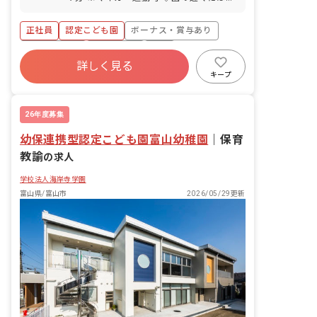
散歩できる公園や運動場があり、園外で
の活動も充実しています。子育て支援セ
正社員
認定こども園
ボーナス・賞与あり
ンターを併設しており、地域の子育て支
援の拠点として総合的な支援も行なって
社会保険完備
土日祝休み
有給
います。
詳しく見る
福利厚生充実
退職金制度
昇給昇進あり
キープ
産休育休制度
26年度募集
幼保連携型認定こども園富山幼稚園
｜
保育
教諭
の求人
学校法人海岸寺学園
富山県/富山市
2026/05/29更新