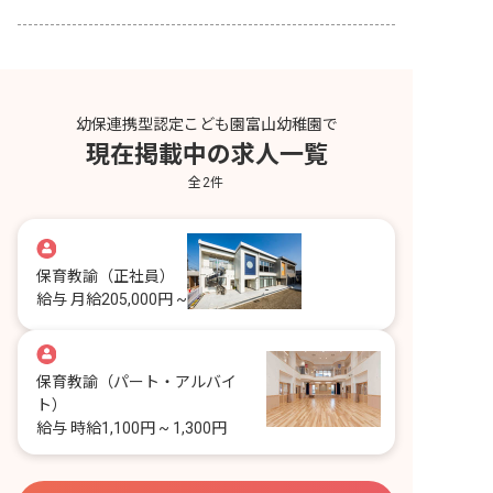
幼保連携型認定こども園富山幼稚園で
現在掲載中の求人一覧
全
2
件
保育教諭
（正社員）
給与
月給205,000円 ~
保育教諭
（パート・アルバイ
ト）
給与
時給1,100円 ~ 1,300円