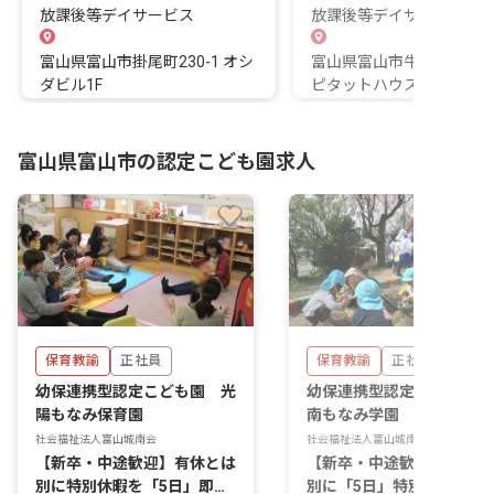
放課後等デイサービス
放課後等デイサービス
富山県富山市掛尾町230-1 オシ
富山県富山市牛島本町2丁目
ダビル1F
ピタットハウス3階
富山県富山市の認定こども園求人
保育教諭
正社員
保育教諭
正社員
幼保連携型認定こども園 光
幼保連携型認定こども園 
陽もなみ保育園
南もなみ学園
社会福祉法人富山城南会
社会福祉法人富山城南会
【新卒・中途歓迎】有休とは
【新卒・中途歓迎】有休と
別に特別休暇を「5日」即日
別に「5日」特別休暇あり