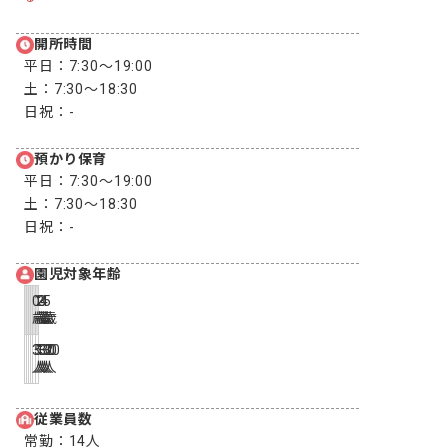
開所時間
平日：
7:30〜19:00
土：
7:30〜18:30
日祝：
-
預かり保育
平日：
7:30〜19:00
土：
7:30〜18:30
日祝：
-
園児対象年齢
0
1
2
3
4
5
歳
歳
歳
歳
歳
歳
3
5
12
30
30
30
人
人
人
人
人
人
従業員数
常勤：
14人