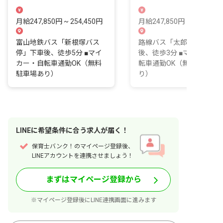
付与！「ひときわ心のゆとり
富山で「どこまでも、心の
を持って働ける園」を目指し
とりを持って働ける園」を
月給247,850円 ~ 254,450円
月給247,850円 ~ 254,450
て。
指して。
富山地鉄バス「新根塚バス
路線バス「太郎丸口」下車
停」下車後、徒歩5分 ■マイ
後、徒歩3分 ■マイカー・
カー・自転車通勤OK（無料
転車通勤OK（無料駐車場
駐車場あり）
り）
LINE
に
希望条件
に合う求人が届く！
保育士バンク！のマイページ登録後、
LINEアカウントを連携させましょう！
まずはマイページ登録から
※マイページ登録後にLINE連携画面に進みます