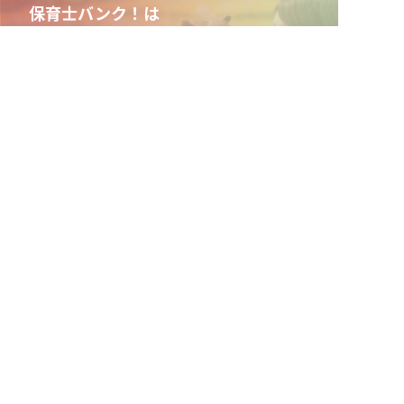
保育士バンク！は
あなたに合う職場を一緒にお探ししま
す
保育をよく知るアドバイザーがフルサポート
非公開求人やここだけの保育園情報が充実
累計40万人以上が利用した信頼実績
適正な有料職業紹介事業者として
厚生労働省の認定取得
最新情報をゲット
LINE友だち追加
毎日工作アイデア配信！