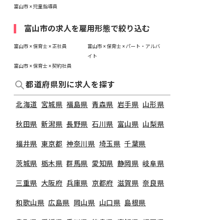
富山市 × 児童指導員
富山市の求人を雇用形態で絞り込む
富山市 × 保育士 × 正社員
富山市 × 保育士 × パート・アルバ
イト
富山市 × 保育士 × 契約社員
都道府県別に求人を探す
北海道
宮城県
福島県
青森県
岩手県
山形県
秋田県
新潟県
長野県
石川県
富山県
山梨県
福井県
東京都
神奈川県
埼玉県
千葉県
茨城県
栃木県
群馬県
愛知県
静岡県
岐阜県
三重県
大阪府
兵庫県
京都府
滋賀県
奈良県
和歌山県
広島県
岡山県
山口県
島根県