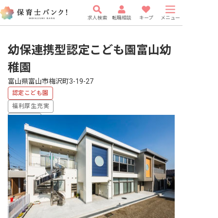
求人検索
転職相談
キープ
メニュー
幼保連携型認定こども園富山幼
稚園
富山県富山市梅沢町3-19-27
認定こども園
福利厚生充実
車通勤可
有給
研修充実