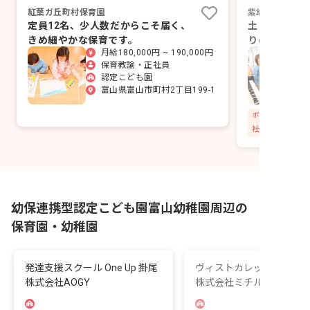
紅葉ガ丘町村保育園
紫幼稚園
定員12名、少人数だからこそ届く、
土日休みで年
きめ細やかな保育です。
りのある子を
月給180,000円 ~ 190,000円
保育教諭・正社員
認定こども園
富山県富山市町村2丁目199-1
社会保険完備
幼保連携型認定こども園富山幼稚園周辺の
保育園・幼稚園
発達支援スクール One Up 掛尾
ヴィストカレッジ富山中
株式会社AOGY
株式会社ミチルワグルー