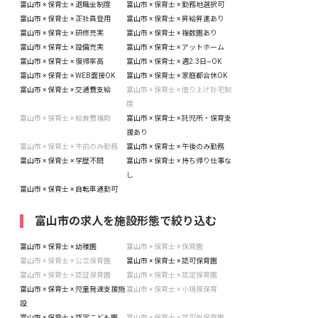
富山市 × 保育士 × 退職金制度
富山市 × 保育士 × 勤務地選択可
富山市 × 保育士 × 正社員登用
富山市 × 保育士 × 昇給昇進あり
富山市 × 保育士 × 研修充実
富山市 × 保育士 × 複数園あり
富山市 × 保育士 × 設備充実
富山市 × 保育士 × アットホーム
富山市 × 保育士 × 復帰率高
富山市 × 保育士 × 週2.3日~OK
富山市 × 保育士 × WEB面接OK
富山市 × 保育士 × 家庭都合休OK
富山市 × 保育士 × 交通費支給
富山市 × 保育士 × 借り上げ社宅制
度
富山市 × 保育士 × 給食費補助
富山市 × 保育士 × 託児所・保育支
援あり
富山市 × 保育士 × 午前のみ勤務
富山市 × 保育士 × 午後のみ勤務
富山市 × 保育士 × 学歴不問
富山市 × 保育士 × 持ち帰り仕事な
し
富山市 × 保育士 × 自転車通勤可
富山市の求人を施設形態で絞り込む
富山市 × 保育士 × 幼稚園
富山市 × 保育士 × 保育園
富山市 × 保育士 × 公立保育園
富山市 × 保育士 × 認可保育園
富山市 × 保育士 × 認証保育園
富山市 × 保育士 × 認定保育園
富山市 × 保育士 × 児童発達支援施
富山市 × 保育士 × 小規模保育
設
富山市 × 保育士 × 認定こども園
富山市 × 保育士 × 認可外保育園