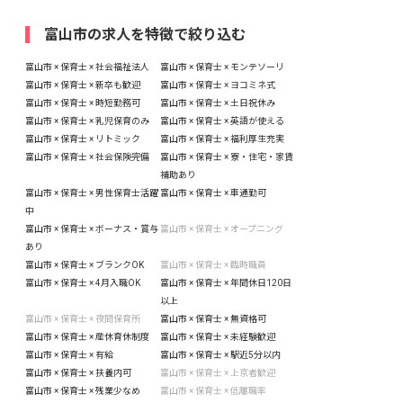
富山市の求人を特徴で絞り込む
富山市 × 保育士 × 社会福祉法人
富山市 × 保育士 × モンテソーリ
富山市 × 保育士 × 新卒も歓迎
富山市 × 保育士 × ヨコミネ式
富山市 × 保育士 × 時短勤務可
富山市 × 保育士 × 土日祝休み
富山市 × 保育士 × 乳児保育のみ
富山市 × 保育士 × 英語が使える
富山市 × 保育士 × リトミック
富山市 × 保育士 × 福利厚生充実
富山市 × 保育士 × 社会保険完備
富山市 × 保育士 × 寮・住宅・家賃
補助あり
富山市 × 保育士 × 男性保育士活躍
富山市 × 保育士 × 車通勤可
中
富山市 × 保育士 × ボーナス・賞与
富山市 × 保育士 × オープニング
あり
富山市 × 保育士 × ブランクOK
富山市 × 保育士 × 臨時職員
富山市 × 保育士 × 4月入職OK
富山市 × 保育士 × 年間休日120日
以上
富山市 × 保育士 × 夜間保育所
富山市 × 保育士 × 無資格可
富山市 × 保育士 × 産休育休制度
富山市 × 保育士 × 未経験歓迎
富山市 × 保育士 × 有給
富山市 × 保育士 × 駅近5分以内
富山市 × 保育士 × 扶養内可
富山市 × 保育士 × 上京者歓迎
富山市 × 保育士 × 残業少なめ
富山市 × 保育士 × 低離職率