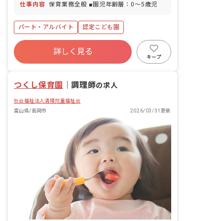
仕事内容
保育業務全般 ■園児年齢層：0～5歳児
パート・アルバイト
認定こども園
詳しく見る
キープ
つくし保育園
｜
調理師
の求人
社会福祉法人清陵児童福祉会
富山県/高岡市
2026/03/31更新