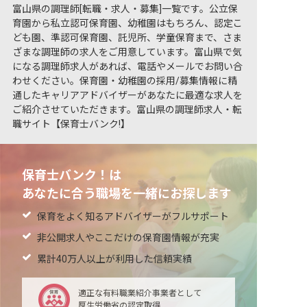
富山県の調理師[転職・求人・募集]一覧です。公立保
育園から私立認可保育園、幼稚園はもちろん、認定こ
ども園、準認可保育園、託児所、学童保育まで、さま
ざまな調理師の求人をご用意しています。富山県で気
になる調理師求人があれば、電話やメールでお問い合
わせください。保育園・幼稚園の採用/募集情報に精
通したキャリアアドバイザーがあなたに最適な求人を
ご紹介させていただきます。富山県の調理師求人・転
職サイト【保育士バンク!】
保育士バンク！は
あなたに合う職場を一緒にお探します
保育をよく知るアドバイザーがフルサポート
非公開求人やここだけの保育園情報が充実
累計40万人以上が利用した信頼実績
適正な有料職業紹介事業者として
厚生労働省の認定取得