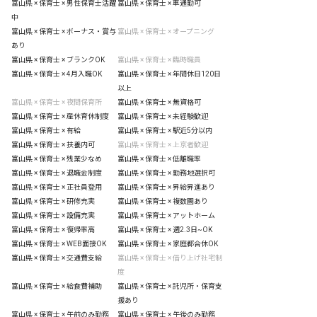
富山県 × 保育士 × 男性保育士活躍
富山県 × 保育士 × 車通勤可
中
富山県 × 保育士 × ボーナス・賞与
富山県 × 保育士 × オープニング
あり
富山県 × 保育士 × ブランクOK
富山県 × 保育士 × 臨時職員
富山県 × 保育士 × 4月入職OK
富山県 × 保育士 × 年間休日120日
以上
富山県 × 保育士 × 夜間保育所
富山県 × 保育士 × 無資格可
富山県 × 保育士 × 産休育休制度
富山県 × 保育士 × 未経験歓迎
富山県 × 保育士 × 有給
富山県 × 保育士 × 駅近5分以内
富山県 × 保育士 × 扶養内可
富山県 × 保育士 × 上京者歓迎
富山県 × 保育士 × 残業少なめ
富山県 × 保育士 × 低離職率
富山県 × 保育士 × 退職金制度
富山県 × 保育士 × 勤務地選択可
富山県 × 保育士 × 正社員登用
富山県 × 保育士 × 昇給昇進あり
富山県 × 保育士 × 研修充実
富山県 × 保育士 × 複数園あり
富山県 × 保育士 × 設備充実
富山県 × 保育士 × アットホーム
富山県 × 保育士 × 復帰率高
富山県 × 保育士 × 週2.3日~OK
富山県 × 保育士 × WEB面接OK
富山県 × 保育士 × 家庭都合休OK
富山県 × 保育士 × 交通費支給
富山県 × 保育士 × 借り上げ社宅制
度
富山県 × 保育士 × 給食費補助
富山県 × 保育士 × 託児所・保育支
援あり
富山県 × 保育士 × 午前のみ勤務
富山県 × 保育士 × 午後のみ勤務