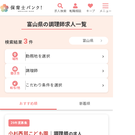
求人検索
転職相談
キープ
メニュー
富山県の調理師求人一覧
3
富山県
検索結果
件
勤務地を選択
場所
調理師
働き方
こだわり条件を選択
給与/他
おすすめ順
新着順
26年度募集
小杉西部こども園
｜
調理師
の求人