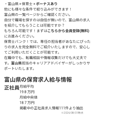
・
富山県 × 保育士 ×
ボーナスあり
他にも様々な条件で絞り込みができます！
富山県の一覧ページ
からご確認ください。
自分で職場を探すのは自信が無いので、富山県の求人
を紹介してもらうことは可能ですか？
もちろん可能です！まずは
こちらから会員登録(無料)
にお進みください。
保育士バンク！では、専任の担当者があなたにぴった
りの求人を完全無料でご紹介いたしますので、安心し
てご利用いただくことが可能です。
在職中でも、転職相談や情報収集だけでも大丈夫で
す。
富山県
担当のキャリアアドバイザーがしっかりサ
ポートいたします。
富山県の保育求人給与情報
月給平均
正社員
19.8
万円
月給中央値
18.7
万円
掲載中の正社員求人情報111件より抽出
※2026/08/01時点