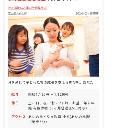
社会福祉法人浦山学園福祉会
富山県/射水市
2026/03/18更新
食を通じて子どもたちの成長を支える喜びを。あなたの温かい手料理で笑顔を咲かせませんか？
給与
時給1,120円 ~ 1,120円
休日
土、日、祝、他シフト制、お盆、年末年
始 有給休暇（6ヶ月経過後5日付与） ※
週所定労働日数：週3日程度
アクセス
あいの風とやま鉄道 小杉(あいの風)駅
（徒歩6分）