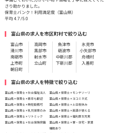
さり助かりました。
保育士バンク！利用満足度（富山県）
平均
4.7
/5.0
富山県の求人を市区町村で絞り込む
富山市
高岡市
魚津市
氷見市
滑川市
黒部市
砺波市
小矢部市
南砺市
射水市
中新川郡
舟橋村
上市町
立山町
下新川郡
入善町
朝日町
富山県の求人を特徴で絞り込む
富山県 × 保育士 × 社会福祉法人
富山県 × 保育士 × モンテソーリ
富山県 × 保育士 × 新卒も歓迎
富山県 × 保育士 × ヨコミネ式
富山県 × 保育士 × 時短勤務可
富山県 × 保育士 × 土日祝休み
富山県 × 保育士 × 乳児保育のみ
富山県 × 保育士 × 英語が使える
富山県 × 保育士 × リトミック
富山県 × 保育士 × 福利厚生充実
富山県 × 保育士 × 社会保険完備
富山県 × 保育士 × 寮・住宅・家賃
補助あり