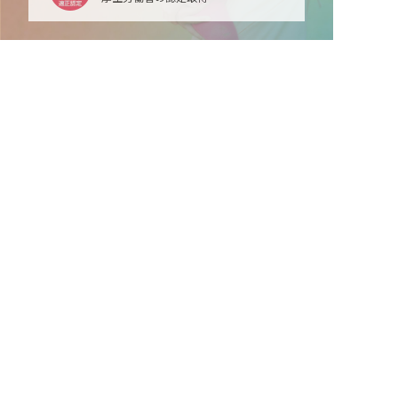
非公開の求人多数！ 紹介登録はこちら
富山県の求人を紹介してもらう
最新情報をゲット
LINE友だち追加
毎日工作アイデア配信！
ネクストビートの関連サービス
保育業界の求職者様向けサービス
保育士バンク！ - 日本最大級。保育士・幼稚園教諭向
け転職支援サイト
保育士バンク！新卒 - 保育士・幼稚園教諭を目指す
「学生向け」就職活動情報サイト
法人様向けサービス
保育士バンク！コネクト - 保育施設向けの業務支援シ
ステム
保育士バンク！パレット - 保育施設専門の職員マネジ
メントツール
保育士バンク！ウェブパック - 保育施設向けホームペ
ージ制作