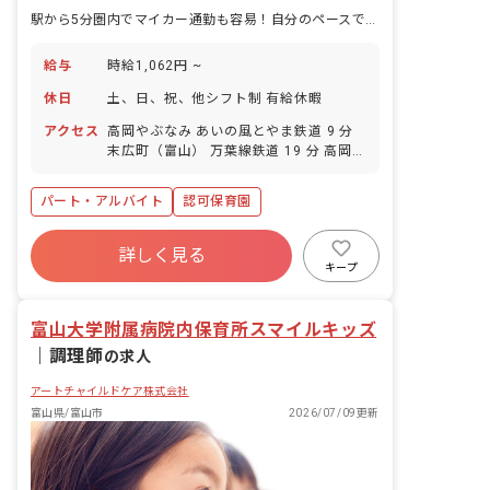
駅から5分圏内でマイカー通勤も容易！自分のペースで働く——チームで支え合う保育を始めませんか
給与
時給1,062円 ~
休日
土、日、祝、他シフト制 有給休暇
アクセス
高岡やぶなみ あいの風とやま鉄道 9 分
末広町（富山） 万葉線鉄道 19 分 高岡駅
万葉線鉄道 20 分 高岡 あいの風とやま鉄
道 20 分 高岡 JR城端線 20 分
パート・アルバイト
認可保育園
詳しく見る
キープ
富山大学附属病院内保育所スマイルキッズ
｜
調理師
の求人
アートチャイルドケア株式会社
富山県/富山市
2026/07/09更新